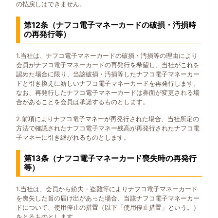
の払戻しはできません。
第12条（ナフコ電子マネーカードの破損・汚損時
の再発行等）
1.当社は、ナフコ電子マネーカードの破損・汚損等の理由により
会員がナフコ電子マネーカードの再発行を希望し、当社がこれを
認めた場合に限り、当該破損・汚損等したナフコ電子マネーカー
ドと引き換えに新しいナフコ電子マネーカードを再発行します。
なお、再発行したナフコ電子マネーカードは券面が変更される場
合があることを会員は承諾するものとします。
2.前項によりナフコ電子マネーが再発行された場合、当社所定の
方法で確認されたナフコ電子マネー残高が再発行されたナフコ電
子マネーに引き継がれるものとします。
第13条（ナフコ電子マネーカード喪失時の再発行
等）
1.当社は、会員から紛失・盗難等によりナフコ電子マネーカード
を喪失した旨の届け出があった場合、当該ナフコ電子マネーカー
ドについて、使用停止の措置（以下「使用停止措置」という。）
をとるものとします。