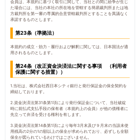
会員は、本規約に基づく取引に関して、当社との間に紛争が生じ
た場合には、当社の本社の所在地を管轄する簡易裁判所または地
方裁判所を第一審の専属的合意管轄裁判所とすることを異議なく
承諾するものとします。
第23条（準拠法）
本規約の成立・効力・履行および解釈に関しては、日本国法が適
用されるものとします。
第24条（改正資金決済法に関する事項 （利用者
保護に関する措置））
1.当社は、株式会社西日本シティ銀行と発行保証金の保全契約を
締結しております。
2.資金決済法第31条第1項により発行保証金について、当社破綻
時に前払式支払手段の保有者（本規約上の会員）が他の債権者に
先立って弁済を受ける権利を有します。
3.資金決済法第14条第1項により毎年3月末及び９月末の当該未使
用残高の2分の1の額以上の保全が求められており、必ずしも全額
保全が図られているわけではございません。