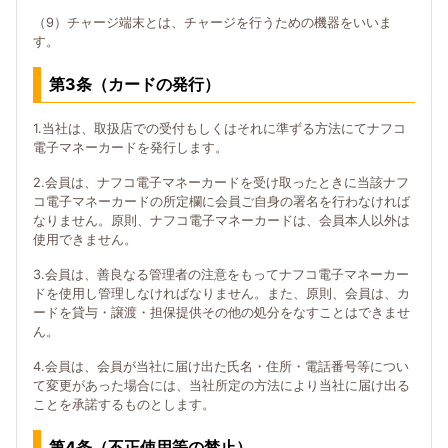
（9）チャージ端末とは、チャージを行うための機器をいいま
す。
第3条（カードの発行）
1.当社は、取扱店での受付もしくはそれに準ずる方法にてナフコ
電子マネーカードを発行します。
2.会員は、ナフコ電子マネーカードを受け取ったときに当該ナフ
コ電子マネーカードの所定欄に会員ご自身の署名を行わなければ
なりません。原則、ナフコ電子マネーカードは、会員本人以外は
使用できません。
3.会員は、善良なる管理者の注意をもってナフコ電子マネーカー
ドを使用し管理しなければなりません。また、原則、会員は、カ
ードを貸与・譲渡・担保提供その他の処分をなすことはできませ
ん。
4.会員は、会員が当社に届け出た氏名・住所・電話番号等につい
て変更があった場合には、当社所定の方法により当社に届け出る
ことを承諾するものとします。
第4条（不正使用等の禁止）