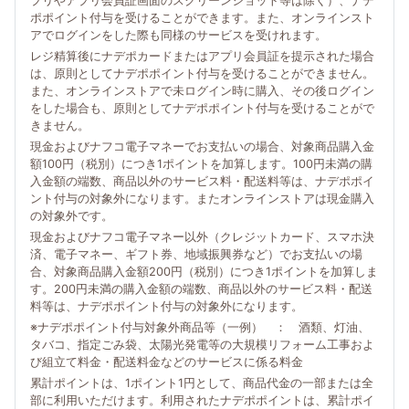
プリやアプリ会員証画面のスクリーンショット等は除く）、ナデ
ポポイント付与を受けることができます。また、オンラインスト
アでログインをした際も同様のサービスを受けれます。
レジ精算後にナデポカードまたはアプリ会員証を提示された場合
は、原則としてナデポポイント付与を受けることができません。
また、オンラインストアで未ログイン時に購入、その後ログイン
をした場合も、原則としてナデポポイント付与を受けることがで
きません。
現金およびナフコ電子マネーでお支払いの場合、対象商品購入金
額100円（税別）につき1ポイントを加算します。100円未満の購
入金額の端数、商品以外のサービス料・配送料等は、ナデポポイ
ント付与の対象外になります。またオンラインストアは現金購入
の対象外です。
現金およびナフコ電子マネー以外（クレジットカード、スマホ決
済、電子マネー、ギフト券、地域振興券など）でお支払いの場
合、対象商品購入金額200円（税別）につき1ポイントを加算しま
す。200円未満の購入金額の端数、商品以外のサービス料・配送
料等は、ナデポポイント付与の対象外になります。
※ナデポポイント付与対象外商品等（一例） ： 酒類、灯油、
タバコ、指定ごみ袋、太陽光発電等の大規模リフォーム工事およ
び組立て料金・配送料金などのサービスに係る料金
累計ポイントは、1ポイント1円として、商品代金の一部または全
部に利用いただけます。利用されたナデポポイントは、累計ポイ