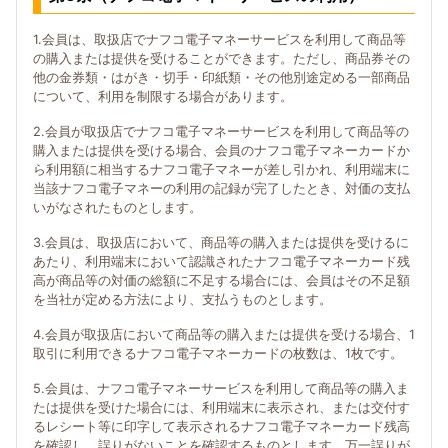
1.会員は、取扱店でナフコ電子マネーサービスを利用して商品等
の購入または提供を受けることができます。ただし、商品券その
他の金券類・はがき・切手・印紙類・その他別途定める一部商品
について、利用を制限する場合があります。
2.会員が取扱店でナフコ電子マネーサービスを利用して商品等の
購入または提供を受ける場合、会員のナフコ電子マネーカードか
ら利用額に相当するナフコ電子マネーが差し引かれ、利用端末に
当該ナフコ電子マネーの利用の記録が完了したとき、対価の支払
いがなされたものとします。
3.会員は、取扱店において、商品等の購入または提供を受けるに
あたり、利用端末において認識されたナフコ電子マネーカード残
高が商品等の対価の総額に不足する場合には、会員はその不足額
を当社が定める方法により、支払うものとします。
4.会員が取扱店において商品等の購入または提供を受ける場合、1
取引に利用できるナフコ電子マネーカードの枚数は、1枚です。
5.会員は、ナフコ電子マネーサービスを利用して商品等の購入ま
たは提供を受けた場合には、利用端末に表示され、または交付す
るレシート等に印字して表示されるナフコ電子マネーカード残高
を確認し、誤りがないことを確認するものとします。万一誤りが