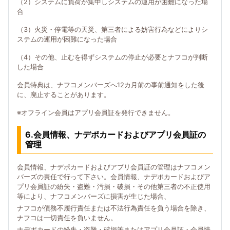
（2）システムに負荷が集中しシステムの運用が困難になった場
合
（3）火災・停電等の天災、第三者による妨害行為などによりシ
ステムの運用が困難になった場合
（4）その他、止むを得ずシステムの停止が必要とナフコが判断
した場合
会員特典は、ナフコメンバーズへ12カ月前の事前通知をした後
に、廃止することがあります。
※オフライン会員はアプリ会員証を発行できません。
6.会員情報、ナデポカードおよびアプリ会員証の
管理
会員情報、ナデポカードおよびアプリ会員証の管理はナフコメン
バーズの責任で行って下さい。会員情報、ナデポカードおよびア
プリ会員証の紛失・盗難・汚損・破損・その他第三者の不正使用
等により、ナフコメンバーズに損害が生じた場合、
ナフコが債務不履行責任または不法行為責任を負う場合を除き、
ナフコは一切責任を負いません。
ナデポカードの紛失・盗難・破損等またはアプリ会員証・会員情