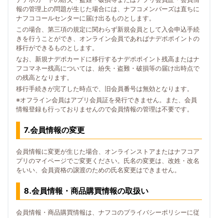
報の管理上の問題が生じた場合には、ナフコメンバーズは直ちに
ナフココールセンターに届け出るものとします。
この場合、第三項の規定に関わらず新規会員として入会申込手続
きを行うことができ、オンライン会員であればナデポポイントの
移行ができるものとします。
なお、新規ナデポカードに移行するナデポポイント残高またはナ
フコマネー残高については、紛失・盗難・破損等の届け出時点で
の残高となります。
移行手続きが完了した時点で、旧会員番号は無効となります。
※オフライン会員はアプリ会員証を発行できません。また、会員
情報登録も行っておりませんので会員情報の管理は不要です。
7.会員情報の変更
会員情報に変更が生じた場合、オンラインストアまたはナフコア
プリのマイページでご変更ください。氏名の変更は、改姓・改名
をいい、会員資格の譲渡のための氏名変更はできません。
8.会員情報・商品購買情報の取扱い
会員情報・商品購買情報は、ナフコのプライバシーポリシーに従