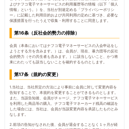
よびナフコ電子マネーサービスの利用履歴等の情報（以下「個人
情報」という。）を、当社が別途定める「プライバシーポリシ
ー」に記載した利用目的および共同利用の定めに基づき、必要な
保護措置を行ったうえで収集・利用することに同意します。
第16条（反社会的勢力の排除）
会員（本条においてはナフコ電子マネーサービスの入会申込をし
ようとする方を含みます。）は、会員が、現在、暴力団等の反社
会的勢力（その共生者も含みます。）に該当しないこと、かつ将
来にわたっても該当しないことを確約するものとします。
第17条（規約の変更）
1.当社は、当社所定の方法により事前に会員に対して変更内容を
告知することで、本規約を変更することができるものとします。
また、当該告知後、会員がチャージ、ナフコ電子マネーサービス
を利用した商品等の購入、ナフコ電子マネーカード残高の確認を
した場合には、当社は、会員が当該変更内容を承諾したものとみ
なします。
2.前項の告知がなされた後、会員が退会することなく１ヶ月が経