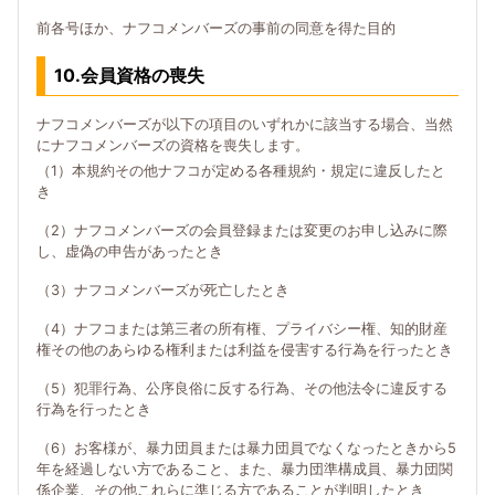
前各号ほか、ナフコメンバーズの事前の同意を得た目的
10.会員資格の喪失
ナフコメンバーズが以下の項目のいずれかに該当する場合、当然
にナフコメンバーズの資格を喪失します。
（1）本規約その他ナフコが定める各種規約・規定に違反したと
き
（2）ナフコメンバーズの会員登録または変更のお申し込みに際
し、虚偽の申告があったとき
（3）ナフコメンバーズが死亡したとき
（4）ナフコまたは第三者の所有権、プライバシー権、知的財産
権その他のあらゆる権利または利益を侵害する行為を行ったとき
（5）犯罪行為、公序良俗に反する行為、その他法令に違反する
行為を行ったとき
（6）お客様が、暴力団員または暴力団員でなくなったときから5
年を経過しない方であること、また、暴力団準構成員、暴力団関
係企業、その他これらに準じる方であることが判明したとき