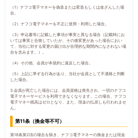
（1）ナフコ電子マネーを偽造または変造もしくは改ざんした場
合。
（2）ナフコ電子マネーを不正に使用・利用した場合。
（3）申込書等に記載した事項が事実と異なる場合（記載時にお
いては事実と合致していたが、その後変更があった場合におい
て、当社に対する変更の届け出が合理的な期間内になされない場
合を含みます。）。
（4）その他、会員が本規約に違反した場合。
（5）上記に準ずる行為があり、当社が会員として不適格と判断
した場合。
3.会員が死亡した場合には、会員資格は喪失され、一切のナフコ
電子マネーサービスを利用できなくなります。この場合、ナフコ
電子マネー残高はゼロとなり、また、現金の払戻しも行われませ
ん。
第11条（換金等不可）
第18条第2項の場合を除き、ナフコ電子マネーの換金または現金