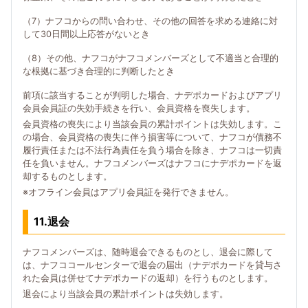
（7）ナフコからの問い合わせ、その他の回答を求める連絡に対
して30日間以上応答がないとき
（8）その他、ナフコがナフコメンバーズとして不適当と合理的
な根拠に基づき合理的に判断したとき
前項に該当することが判明した場合、ナデポカードおよびアプリ
会員会員証の失効手続きを行い、会員資格を喪失します。
会員資格の喪失により当該会員の累計ポイントは失効します。こ
の場合、会員資格の喪失に伴う損害等について、ナフコが債務不
履行責任または不法行為責任を負う場合を除き、ナフコは一切責
任を負いません。ナフコメンバーズはナフコにナデポカードを返
却するものとします。
※オフライン会員はアプリ会員証を発行できません。
11.退会
ナフコメンバーズは、随時退会できるものとし、退会に際して
は、ナフココールセンターで退会の届出（ナデポカードを貸与さ
れた会員は併せてナデポカードの返却）を行うものとします。
退会により当該会員の累計ポイントは失効します。