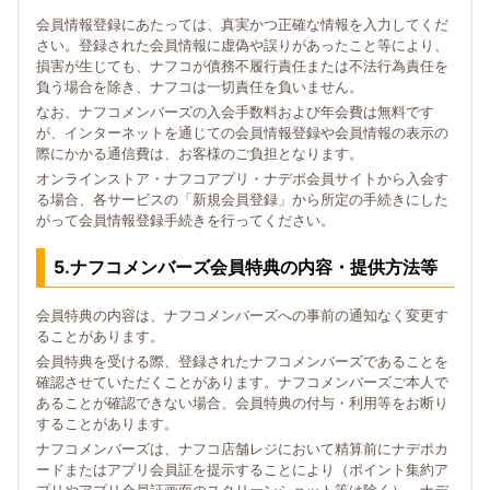
会員情報登録にあたっては、真実かつ正確な情報を入力してくだ
さい。登録された会員情報に虚偽や誤りがあったこと等により、
損害が生じても、ナフコが債務不履行責任または不法行為責任を
負う場合を除き、ナフコは一切責任を負いません。
なお、ナフコメンバーズの入会手数料および年会費は無料です
が、インターネットを通じての会員情報登録や会員情報の表示の
際にかかる通信費は、お客様のご負担となります。
オンラインストア・ナフコアプリ・ナデポ会員サイトから入会す
る場合、各サービスの「新規会員登録」から所定の手続きにした
がって会員情報登録手続きを行ってください。
5.ナフコメンバーズ会員特典の内容・提供方法等
会員特典の内容は、ナフコメンバーズへの事前の通知なく変更す
ることがあります。
会員特典を受ける際、登録されたナフコメンバーズであることを
確認させていただくことがあります。ナフコメンバーズご本人で
あることが確認できない場合、会員特典の付与・利用等をお断り
することがあります。
ナフコメンバーズは、ナフコ店舗レジにおいて精算前にナデポカ
ードまたはアプリ会員証を提示することにより（ポイント集約ア