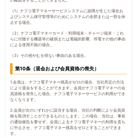
の確認をすることができません。
（1）ナフコ電子マネーサービスシステムに故障が生じた場合お
よびシステム保守管理等のためにシステムの全部または一部を休
止する場合。
（2）ナフコ電子マネーカード・利用端末・チャージ端末・これ
らに付随する機器等の破損または電磁的影響、停電その他の事由
による使用不能の場合。
（3）その他やむを得ない事由のある場合。
第10条（退会および会員資格の喪失）
1.会員は、ナフコ電子マネー残高がゼロの場合、当社所定の方法
により退会をすることができます。会員がナフコ電子マネーの会
員資格を喪失した場合、ナフコ電子マネーサービスの利用ができ
なくなります。
2.会員が次のいずれかに該当する場合、当社の判断により会員資
格を取消すことができるものとします。この場合、当社は、事前
の通知催告を要せず、会員によるナフコ電子マネーの利用を直ち
に中止させ、ナフコ電子マネー残高をゼロとすることができま
す。