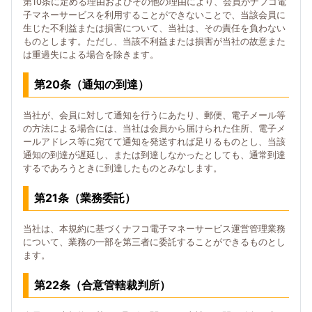
第10条に定める理由およびその他の理由により、会員がナフコ電
子マネーサービスを利用することができないことで、当該会員に
生じた不利益または損害について、当社は、その責任を負わない
ものとします。ただし、当該不利益または損害が当社の故意また
は重過失による場合を除きます。
第20条（通知の到達）
当社が、会員に対して通知を行うにあたり、郵便、電子メール等
の方法による場合には、当社は会員から届けられた住所、電子メ
ールアドレス等に宛てて通知を発送すれば足りるものとし、当該
通知の到達が遅延し、または到達しなかったとしても、通常到達
するであろうときに到達したものとみなします。
第21条（業務委託）
当社は、本規約に基づくナフコ電子マネーサービス運営管理業務
について、業務の一部を第三者に委託することができるものとし
ます。
第22条（合意管轄裁判所）