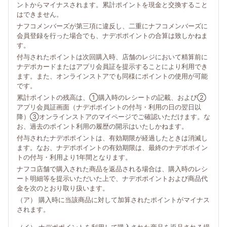
ントからマイナスされます。累計ポイントを現金と交換すること
はできません。
ナフコメンバーズが第三項に違反し、二重にナフコメンバーズに
会員登録を行った場合でも、ナデポポイントの合算は致しかねま
す。
付与されたポイントは次回購入時、店舗のレジにおいて精算前に
ナデポカードまたはアプリ会員証を提示することにより利用でき
ます。また、オンラインストアでも同様にポイントの使用が可能
です。
累計ポイントの残高は、①購入時のレシートの記載、および②
アプリ会員証画面（ナデポポイントの付与・利用の日の翌日以
降）③オンラインストアのマイページでご確認いただけます。な
お、過去のポイント利用の履歴の開示はいたしかねます。
付与されたナデポポイントは、有効期限が経過したときは消滅し
ます。なお、ナデポポイントの有効期限は、最終のナデポポイン
トの付与・利用より1年間となります。
ナフコ店舗で購入された商品を返品される場合は、購入時のレシ
ート明細等を提示いただいた上で、ナデポポイントおよび商品代
金を次のとおり取り扱います。
（ア） 購入時に当該商品に対して加算されたポイントがマイナス
されます。