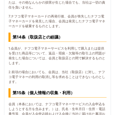
たは、その他なんらかの損害が生じた場合でも、当社は一切の責
任を負いません。
7.ナフコ電子マネーカードの再発行後、会員が喪失したナフコ電
子マネーカードを発見した場合、会員は発見したナフコ電子マネ
ーカードを破棄するものとします。
第14条（取扱店との紛議）
1.会員が、ナフコ電子マネーサービスを利用して購入または提供
を受けた商品等について、返品・瑕疵・欠陥等の取引上の問題が
発生した場合については、会員と取扱店との間で解決するものと
します。
2.前項の場合においても、会員は、当社（取扱店）に対し、ナフ
コ電子マネーの利用の取消し等を求めることはできないものとし
ます。
第15条（個人情報の収集・利用）
会員（本条においては、ナフコ電子マネーサービスの入会申込を
しようとする方を含みます。）は、氏名・生年月日・住所・電話
番号等、会員が入会申込時および入会後に当社に届け出た事項お