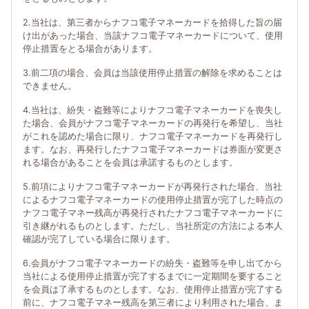
2.当社は、第三者からナフコ電子マネーカードを拾得した旨の届
け出があった場合、当該ナフコ電子マネーカードについて、使用
停止措置をとる場合があります。
3.前二項の場合、会員は当該使用停止措置の解除を求めることは
できません。
4.当社は、紛失・盗難等によりナフコ電子マネーカードを喪失し
た場合、会員がナフコ電子マネーカードの再発行を希望し、当社
がこれを認めた場合に限り、ナフコ電子マネーカードを再発行し
ます。なお、再発行したナフコ電子マネーカードは券面が変更さ
れる場合があることを会員は承諾するものとします。
5.前項によりナフコ電子マネーカードが再発行された場合、当社
によるナフコ電子マネーカードの使用停止措置が完了した時点の
ナフコ電子マネー残高が再発行されたナフコ電子マネーカードに
引き継がれるものとします。ただし、当社所定の方法による本人
確認が完了している場合に限ります。
6.会員がナフコ電子マネーカードの紛失・盗難等を申し出てから
当社による使用停止措置が完了するまでに一定期間を要すること
を会員は了承するものとします。なお、使用停止措置が完了する
前に、ナフコ電子マネー残高を第三者により利用された場合、ま