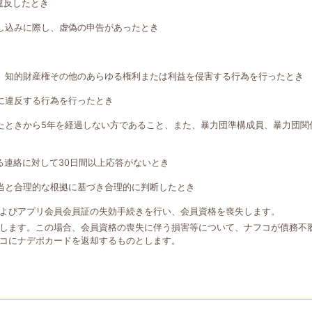
違反したとき
し込みに際し、虚偽の申告があったとき
、知的財産権その他のあらゆる権利または利益を侵害する行為を行ったとき
に違反する行為を行ったとき
たときから5年を経過しない方であること、また、暴力団準構成員、暴力団関
る連絡に対して30日間以上応答がないとき
当と合理的な根拠に基づき合理的に判断したとき
よびアプリ会員会員証の失効手続きを行い、会員資格を喪失します。
します。この場合、会員資格の喪失に伴う損害等について、ナフコが債務不
コにナデポカードを返却するものとします。