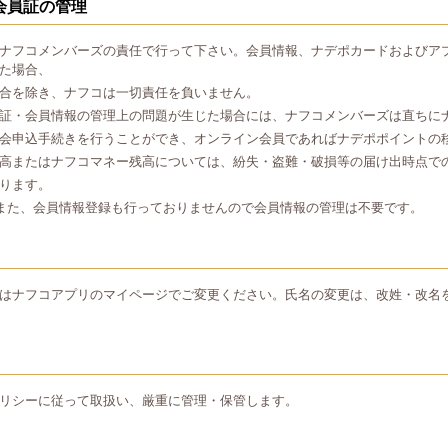
会員証の管理
ナフコメンバーズの責任で行って下さい。会員情報、ナデポカードおよびア
た場合、
合を除き、ナフコは一切責任を負いません。
証・会員情報の管理上の問題が生じた場合には、ナフコメンバーズは直ちに
会申込手続きを行うことができ、オンライン会員であればナデポポイントの
高またはナフコマネー残高については、紛失・盗難・破損等の届け出時点で
ります。
また、会員情報登録も行っておりませんので会員情報の管理は不要です。
はナフコアプリのマイページでご変更ください。氏名の変更は、改姓・改名
リシーに従って取扱い、厳重に管理・保管します。