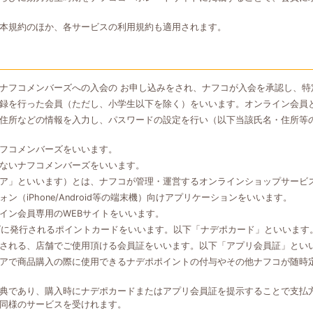
本規約のほか、各サービスの利用規約も適用されます。
ナフコメンバーズへの入会の お申し込みをされ、ナフコが入会を承認し、特
録を行った会員（ただし、小学生以下を除く）をいいます。オンライン会員
住所などの情報を入力し、パスワードの設定を行い（以下当該氏名・住所等
フコメンバーズをいいます。
ないナフコメンバーズをいいます。
ア」といいます）とは、ナフコが管理・運営するオンラインショップサービ
（iPhone/Android等の端末機）向けアプリケーションをいいます。
イン会員専用のWEBサイトをいいます。
ズに発行されるポイントカードをいいます。以下「ナデポカード」といいます
される、店舗でご使用頂ける会員証をいいます。以下「アプリ会員証」とい
アで商品購入の際に使用できるナデポポイントの付与やその他ナフコが随時
典であり、購入時にナデポカードまたはアプリ会員証を提示することで支払
同様のサービスを受けれます。