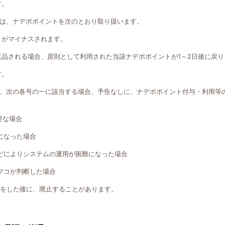
す。
は、ナデポポイントを次のとおり取り扱います。
トがマイナスされます。
返品される場合、原則として利用された当該ナデポポイントが1～2日後に戻り
す。
、次の各号の一に該当する場合、予告なしに、ナデポポイント付与・利用等
要な場合
になった場合
どによりシステムの運用が困難になった場合
フコが判断した場合
知をした後に、廃止することがあります。