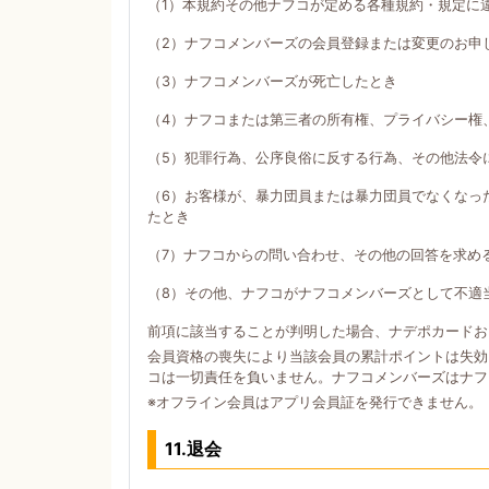
（1）本規約その他ナフコが定める各種規約・規定に
（2）ナフコメンバーズの会員登録または変更のお申
（3）ナフコメンバーズが死亡したとき
（4）ナフコまたは第三者の所有権、プライバシー権
（5）犯罪行為、公序良俗に反する行為、その他法令
（6）お客様が、暴力団員または暴力団員でなくなっ
たとき
（7）ナフコからの問い合わせ、その他の回答を求め
（8）その他、ナフコがナフコメンバーズとして不適
前項に該当することが判明した場合、ナデポカードお
会員資格の喪失により当該会員の累計ポイントは失効
コは一切責任を負いません。ナフコメンバーズはナフ
※オフライン会員はアプリ会員証を発行できません。
11.退会