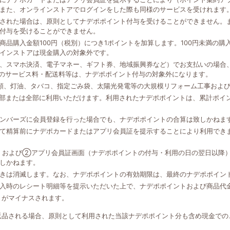
また、オンラインストアでログインをした際も同様のサービスを受けれます
された場合は、原則としてナデポポイント付与を受けることができません。
付与を受けることができません。
品購入金額100円（税別）につき1ポイントを加算します。100円未満の
インストアは現金購入の対象外です。
、スマホ決済、電子マネー、ギフト券、地域振興券など）でお支払いの場合、
外のサービス料・配送料等は、ナデポポイント付与の対象外になります。
類、灯油、タバコ、指定ごみ袋、太陽光発電等の大規模リフォーム工事およ
一部または全部に利用いただけます。利用されたナデポポイントは、累計ポイ
ンバーズに会員登録を行った場合でも、ナデポポイントの合算は致しかねま
て精算前にナデポカードまたはアプリ会員証を提示することにより利用でき
、および②アプリ会員証画面（ナデポポイントの付与・利用の日の翌日以降
しかねます。
きは消滅します。なお、ナデポポイントの有効期限は、最終のナデポポイン
入時のレシート明細等を提示いただいた上で、ナデポポイントおよび商品代
トがマイナスされます。
返品される場合、原則として利用された当該ナデポポイント分も含め現金での