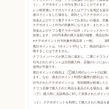
く）、ナデポポイント付与を受けることができます。
レジ精算後にナデポカードまたはアプリ会員証を提示
後ログインをした場合も、原則としてナデポポイント
現金およびナフコ電子マネーでお支払いの場合、対象商
ナデポポイント付与の対象外になります。またオンラ
現金およびナフコ電子マネー以外（クレジットカード
加算します。200円未満の購入金額の端数、商品以
※ナデポポイント付与対象外商品等（一例） ： 酒
累計ポイントは、1ポイント1円として、商品代金の
換することはできません。
ナフコメンバーズが第三項に違反し、二重にナフコメ
付与されたポイントは次回購入時、店舗のレジにおい
使用が可能です。
累計ポイントの残高は、①購入時のレシートの記載
ます。なお、過去のポイント利用の履歴の開示はいた
付与されたナデポポイントは、有効期限が経過したと
ナフコ店舗で購入された商品を返品される場合は、購
（ア） 購入時に当該商品に対して加算されたポイン
（イ） ナデポポイントを利用して購入された商品を