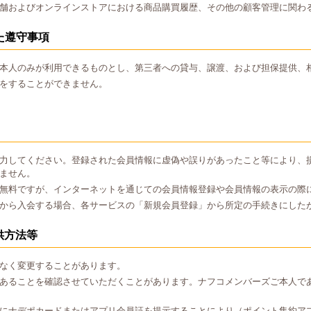
舗およびオンラインストアにおける商品購買履歴、その他の顧客管理に関わ
た遵守事項
本人のみが利用できるものとし、第三者への貸与、譲渡、および担保提供、
をすることができません。
力してください。登録された会員情報に虚偽や誤りがあったこと等により、
ません。
無料ですが、インターネットを通じての会員情報登録や会員情報の表示の際
から入会する場合、各サービスの「新規会員登録」から所定の手続きにした
供方法等
なく変更することがあります。
あることを確認させていただくことがあります。ナフコメンバーズご本人で
にナデポカードまたはアプリ会員証を提示することにより（ポイント集約ア