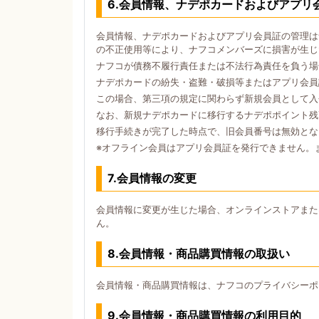
6.会員情報、ナデポカードおよびアプリ
会員情報、ナデポカードおよびアプリ会員証の管理は
の不正使用等により、ナフコメンバーズに損害が生じ
ナフコが債務不履行責任または不法行為責任を負う場
ナデポカードの紛失・盗難・破損等またはアプリ会員
この場合、第三項の規定に関わらず新規会員として入
なお、新規ナデポカードに移行するナデポポイント残
移行手続きが完了した時点で、旧会員番号は無効とな
※オフライン会員はアプリ会員証を発行できません。
7.会員情報の変更
会員情報に変更が生じた場合、オンラインストアまた
ん。
8.会員情報・商品購買情報の取扱い
会員情報・商品購買情報は、ナフコのプライバシーポ
9.会員情報・商品購買情報の利用目的