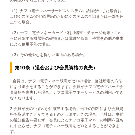
の確認をすることができません。
（1）ナフコ電子マネーサービスシステムに故障が生じた場合お
よびシステム保守管理等のためにシステムの全部または一部を休
止する場合。
（2）ナフコ電子マネーカード・利用端末・チャージ端末・これ
らに付随する機器等の破損または電磁的影響、停電その他の事由
による使用不能の場合。
（3）その他やむを得ない事由のある場合。
第10条（退会および会員資格の喪失）
1.会員は、ナフコ電子マネー残高がゼロの場合、当社所定の方法
により退会をすることができます。会員がナフコ電子マネーの会
員資格を喪失した場合、ナフコ電子マネーサービスの利用ができ
なくなります。
2.会員が次のいずれかに該当する場合、当社の判断により会員資
格を取消すことができるものとします。この場合、当社は、事前
の通知催告を要せず、会員によるナフコ電子マネーの利用を直ち
に中止させ、ナフコ電子マネー残高をゼロとすることができま
す。