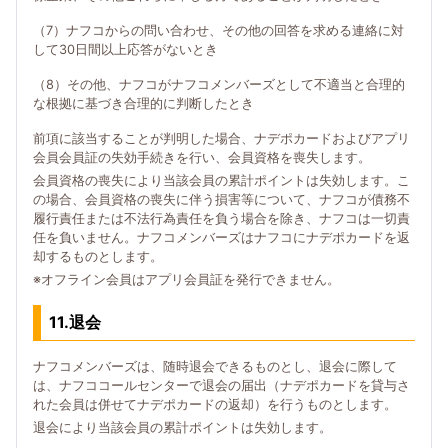
（7）ナフコからの問い合わせ、その他の回答を求める連絡に対
して30日間以上応答がないとき
（8）その他、ナフコがナフコメンバーズとして不適当と合理的
な根拠に基づき合理的に判断したとき
前項に該当することが判明した場合、ナデポカードおよびアプリ
会員会員証の失効手続きを行い、会員資格を喪失します。
会員資格の喪失により当該会員の累計ポイントは失効します。こ
の場合、会員資格の喪失に伴う損害等について、ナフコが債務不
履行責任または不法行為責任を負う場合を除き、ナフコは一切責
任を負いません。ナフコメンバーズはナフコにナデポカードを返
却するものとします。
※オフライン会員はアプリ会員証を発行できません。
11.退会
ナフコメンバーズは、随時退会できるものとし、退会に際して
は、ナフココールセンターで退会の届出（ナデポカードを貸与さ
れた会員は併せてナデポカードの返却）を行うものとします。
退会により当該会員の累計ポイントは失効します。