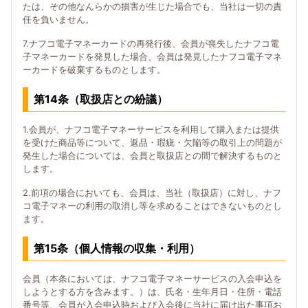
たは、その他なんらかの損害が生じた場合でも、当社は一切の責
任を負いません。
7.ナフコ電子マネーカードの再発行後、会員が喪失したナフコ電
子マネーカードを発見した場合、会員は発見したナフコ電子マネ
ーカードを破棄するものとします。
第14条（取扱店との紛議）
1.会員が、ナフコ電子マネーサービスを利用して購入または提供
を受けた商品等について、返品・瑕疵・欠陥等の取引上の問題が
発生した場合については、会員と取扱店との間で解決するものと
します。
2.前項の場合においても、会員は、当社（取扱店）に対し、ナフ
コ電子マネーの利用の取消し等を求めることはできないものとし
ます。
第15条（個人情報の収集・利用）
会員（本条においては、ナフコ電子マネーサービスの入会申込を
しようとする方を含みます。）は、氏名・生年月日・住所・電話
番号等、会員が入会申込時および入会後に当社に届け出た事項お