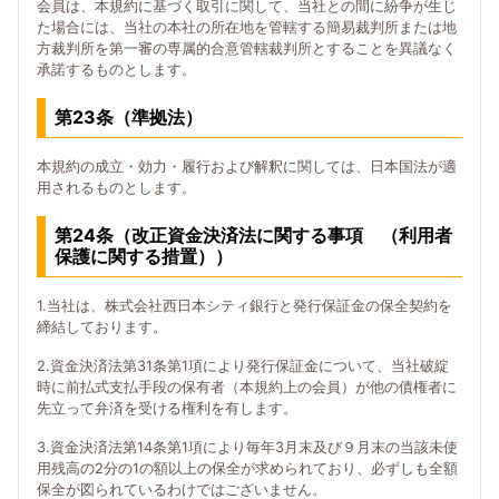
会員は、本規約に基づく取引に関して、当社との間に紛争が生じ
た場合には、当社の本社の所在地を管轄する簡易裁判所または地
方裁判所を第一審の専属的合意管轄裁判所とすることを異議なく
承諾するものとします。
第23条（準拠法）
本規約の成立・効力・履行および解釈に関しては、日本国法が適
用されるものとします。
第24条（改正資金決済法に関する事項 （利用者
保護に関する措置））
1.当社は、株式会社西日本シティ銀行と発行保証金の保全契約を
締結しております。
2.資金決済法第31条第1項により発行保証金について、当社破綻
時に前払式支払手段の保有者（本規約上の会員）が他の債権者に
先立って弁済を受ける権利を有します。
3.資金決済法第14条第1項により毎年3月末及び９月末の当該未使
用残高の2分の1の額以上の保全が求められており、必ずしも全額
保全が図られているわけではございません。