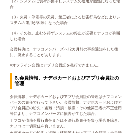
（2）システムに負荷が集中しシステムの運用が困難になった場
合
（3）火災・停電等の天災、第三者による妨害行為などによりシ
ステムの運用が困難になった場合
（4）その他、止むを得ずシステムの停止が必要とナフコが判断
した場合
会員特典は、ナフコメンバーズへ12カ月前の事前通知をした後
に、廃止することがあります。
※オフライン会員はアプリ会員証を発行できません。
6.会員情報、ナデポカードおよびアプリ会員証の
管理
会員情報、ナデポカードおよびアプリ会員証の管理はナフコメン
バーズの責任で行って下さい。会員情報、ナデポカードおよびア
プリ会員証の紛失・盗難・汚損・破損・その他第三者の不正使用
等により、ナフコメンバーズに損害が生じた場合、
ナフコが債務不履行責任または不法行為責任を負う場合を除き、
ナフコは一切責任を負いません。
ナデポカードの紛失・盗難・破損等またはアプリ会員証・会員情