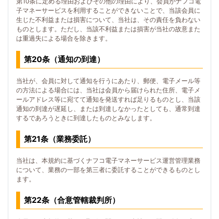
第10条に定める理由およびその他の理由により、会員がナフコ電
子マネーサービスを利用することができないことで、当該会員に
生じた不利益または損害について、当社は、その責任を負わない
ものとします。ただし、当該不利益または損害が当社の故意また
は重過失による場合を除きます。
第20条（通知の到達）
当社が、会員に対して通知を行うにあたり、郵便、電子メール等
の方法による場合には、当社は会員から届けられた住所、電子メ
ールアドレス等に宛てて通知を発送すれば足りるものとし、当該
通知の到達が遅延し、または到達しなかったとしても、通常到達
するであろうときに到達したものとみなします。
第21条（業務委託）
当社は、本規約に基づくナフコ電子マネーサービス運営管理業務
について、業務の一部を第三者に委託することができるものとし
ます。
第22条（合意管轄裁判所）