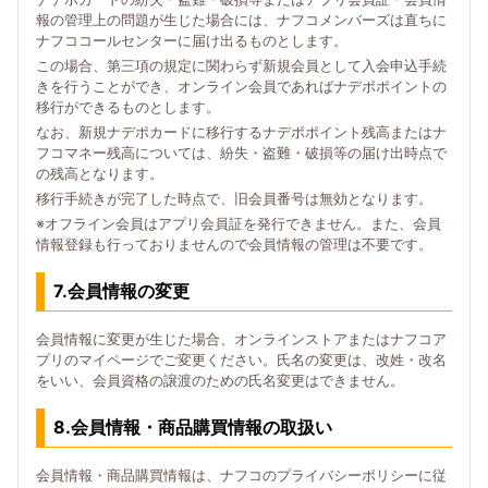
報の管理上の問題が生じた場合には、ナフコメンバーズは直ちに
ナフココールセンターに届け出るものとします。
この場合、第三項の規定に関わらず新規会員として入会申込手続
きを行うことができ、オンライン会員であればナデポポイントの
移行ができるものとします。
なお、新規ナデポカードに移行するナデポポイント残高またはナ
フコマネー残高については、紛失・盗難・破損等の届け出時点で
の残高となります。
移行手続きが完了した時点で、旧会員番号は無効となります。
※オフライン会員はアプリ会員証を発行できません。また、会員
情報登録も行っておりませんので会員情報の管理は不要です。
7.会員情報の変更
会員情報に変更が生じた場合、オンラインストアまたはナフコア
プリのマイページでご変更ください。氏名の変更は、改姓・改名
をいい、会員資格の譲渡のための氏名変更はできません。
8.会員情報・商品購買情報の取扱い
会員情報・商品購買情報は、ナフコのプライバシーポリシーに従