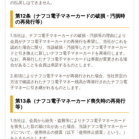
の払戻しはできません。
第12条（ナフコ電子マネーカードの破損・汚損時
の再発行等）
1.当社は、ナフコ電子マネーカードの破損・汚損等の理由により
会員がナフコ電子マネーカードの再発行を希望し、当社がこれを
認めた場合に限り、当該破損・汚損等したナフコ電子マネーカー
ドと引き換えに新しいナフコ電子マネーカードを再発行します。
なお、再発行したナフコ電子マネーカードは券面が変更される場
合があることを会員は承諾するものとします。
2.前項によりナフコ電子マネーが再発行された場合、当社所定の
方法で確認されたナフコ電子マネー残高が再発行されたナフコ電
子マネーに引き継がれるものとします。
第13条（ナフコ電子マネーカード喪失時の再発行
等）
1.当社は、会員から紛失・盗難等によりナフコ電子マネーカード
を喪失した旨の届け出があった場合、当該ナフコ電子マネーカー
ドについて、使用停止の措置（以下「使用停止措置」という。）
をとるものとします。