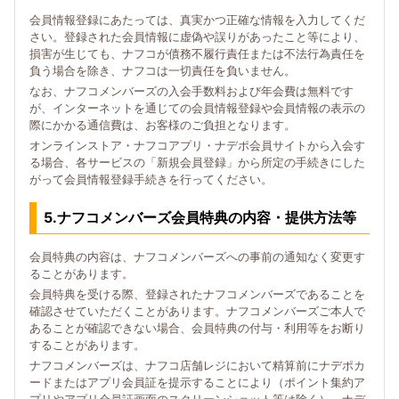
会員情報登録にあたっては、真実かつ正確な情報を入力してくだ
さい。登録された会員情報に虚偽や誤りがあったこと等により、
損害が生じても、ナフコが債務不履行責任または不法行為責任を
負う場合を除き、ナフコは一切責任を負いません。
なお、ナフコメンバーズの入会手数料および年会費は無料です
が、インターネットを通じての会員情報登録や会員情報の表示の
際にかかる通信費は、お客様のご負担となります。
オンラインストア・ナフコアプリ・ナデポ会員サイトから入会す
る場合、各サービスの「新規会員登録」から所定の手続きにした
がって会員情報登録手続きを行ってください。
5.ナフコメンバーズ会員特典の内容・提供方法等
会員特典の内容は、ナフコメンバーズへの事前の通知なく変更す
ることがあります。
会員特典を受ける際、登録されたナフコメンバーズであることを
確認させていただくことがあります。ナフコメンバーズご本人で
あることが確認できない場合、会員特典の付与・利用等をお断り
することがあります。
ナフコメンバーズは、ナフコ店舗レジにおいて精算前にナデポカ
ードまたはアプリ会員証を提示することにより（ポイント集約ア