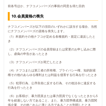
前各号ほか、ナフコメンバーズの事前の同意を得た目的
10.会員資格の喪失
ナフコメンバーズが以下の項目のいずれかに該当する場合、当然
にナフコメンバーズの資格を喪失します。
（1）本規約その他ナフコが定める各種規約・規定に違反したと
き
（2）ナフコメンバーズの会員登録または変更のお申し込みに際
し、虚偽の申告があったとき
（3）ナフコメンバーズが死亡したとき
（4）ナフコまたは第三者の所有権、プライバシー権、知的財産
権その他のあらゆる権利または利益を侵害する行為を行ったとき
（5）犯罪行為、公序良俗に反する行為、その他法令に違反する
行為を行ったとき
（6）お客様が、暴力団員または暴力団員でなくなったときから5
年を経過しない方であること、また、暴力団準構成員、暴力団関
係企業、その他これらに準じる方であることが判明したとき