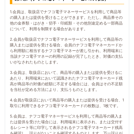
1.会員は、取扱店でナフコ電子マネーサービスを利用して商品等
の購入または提供を受けることができます。ただし、商品券その
他の金券類・はがき・切手・印紙類・その他別途定める一部商品
について、利用を制限する場合があります。
2.会員が取扱店でナフコ電子マネーサービスを利用して商品等の
購入または提供を受ける場合、会員のナフコ電子マネーカードか
ら利用額に相当するナフコ電子マネーが差し引かれ、利用端末に
当該ナフコ電子マネーの利用の記録が完了したとき、対価の支払
いがなされたものとします。
3.会員は、取扱店において、商品等の購入または提供を受けるに
あたり、利用端末において認識されたナフコ電子マネーカード残
高が商品等の対価の総額に不足する場合には、会員はその不足額
を当社が定める方法により、支払うものとします。
4.会員が取扱店において商品等の購入または提供を受ける場合、1
取引に利用できるナフコ電子マネーカードの枚数は、1枚です。
5.会員は、ナフコ電子マネーサービスを利用して商品等の購入ま
たは提供を受けた場合には、利用端末に表示され、または交付す
るレシート等に印字して表示されるナフコ電子マネーカード残高
を確認し、誤りがないことを確認するものとします。万一誤りが