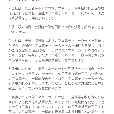
2.当社は、第三者からナフコ電子マネーカードを拾得した旨の届
け出があった場合、当該ナフコ電子マネーカードについて、使用
停止措置をとる場合があります。
3.前二項の場合、会員は当該使用停止措置の解除を求めることは
できません。
4.当社は、紛失・盗難等によりナフコ電子マネーカードを喪失し
た場合、会員がナフコ電子マネーカードの再発行を希望し、当社
がこれを認めた場合に限り、ナフコ電子マネーカードを再発行し
ます。なお、再発行したナフコ電子マネーカードは券面が変更さ
れる場合があることを会員は承諾するものとします。
5.前項によりナフコ電子マネーカードが再発行された場合、当社
によるナフコ電子マネーカードの使用停止措置が完了した時点の
ナフコ電子マネー残高が再発行されたナフコ電子マネーカードに
引き継がれるものとします。ただし、当社所定の方法による本人
確認が完了している場合に限ります。
6.会員がナフコ電子マネーカードの紛失・盗難等を申し出てから
当社による使用停止措置が完了するまでに一定期間を要すること
を会員は了承するものとします。なお、使用停止措置が完了する
前に、ナフコ電子マネー残高を第三者により利用された場合、ま