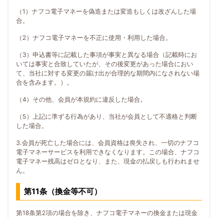
（1）ナフコ電子マネーを偽造または変造もしくは改ざんした場
合。
（2）ナフコ電子マネーを不正に使用・利用した場合。
（3）申込書等に記載した事項が事実と異なる場合（記載時にお
いては事実と合致していたが、その後変更があった場合におい
て、当社に対する変更の届け出が合理的な期間内になされない場
合を含みます。）。
（4）その他、会員が本規約に違反した場合。
（5）上記に準ずる行為があり、当社が会員として不適格と判断
した場合。
3.会員が死亡した場合には、会員資格は喪失され、一切のナフコ
電子マネーサービスを利用できなくなります。この場合、ナフコ
電子マネー残高はゼロとなり、また、現金の払戻しも行われませ
ん。
第11条（換金等不可）
第18条第2項の場合を除き、ナフコ電子マネーの換金または現金