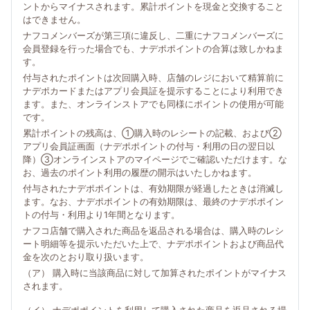
ントからマイナスされます。累計ポイントを現金と交換すること
はできません。
ナフコメンバーズが第三項に違反し、二重にナフコメンバーズに
会員登録を行った場合でも、ナデポポイントの合算は致しかねま
す。
付与されたポイントは次回購入時、店舗のレジにおいて精算前に
ナデポカードまたはアプリ会員証を提示することにより利用でき
ます。また、オンラインストアでも同様にポイントの使用が可能
です。
累計ポイントの残高は、①購入時のレシートの記載、および②
アプリ会員証画面（ナデポポイントの付与・利用の日の翌日以
降）③オンラインストアのマイページでご確認いただけます。な
お、過去のポイント利用の履歴の開示はいたしかねます。
付与されたナデポポイントは、有効期限が経過したときは消滅し
ます。なお、ナデポポイントの有効期限は、最終のナデポポイン
トの付与・利用より1年間となります。
ナフコ店舗で購入された商品を返品される場合は、購入時のレシ
ート明細等を提示いただいた上で、ナデポポイントおよび商品代
金を次のとおり取り扱います。
（ア） 購入時に当該商品に対して加算されたポイントがマイナス
されます。