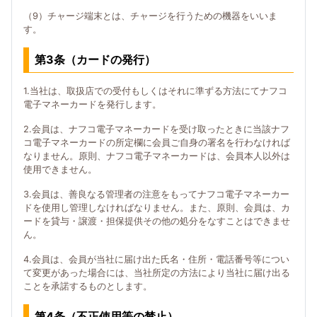
（9）チャージ端末とは、チャージを行うための機器をいいま
す。
第3条（カードの発行）
1.当社は、取扱店での受付もしくはそれに準ずる方法にてナフコ
電子マネーカードを発行します。
2.会員は、ナフコ電子マネーカードを受け取ったときに当該ナフ
コ電子マネーカードの所定欄に会員ご自身の署名を行わなければ
なりません。原則、ナフコ電子マネーカードは、会員本人以外は
使用できません。
3.会員は、善良なる管理者の注意をもってナフコ電子マネーカー
ドを使用し管理しなければなりません。また、原則、会員は、カ
ードを貸与・譲渡・担保提供その他の処分をなすことはできませ
ん。
4.会員は、会員が当社に届け出た氏名・住所・電話番号等につい
て変更があった場合には、当社所定の方法により当社に届け出る
ことを承諾するものとします。
第4条（不正使用等の禁止）