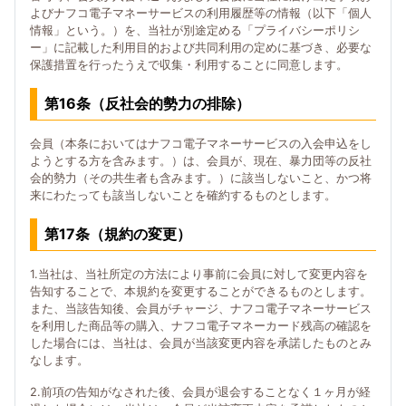
よびナフコ電子マネーサービスの利用履歴等の情報（以下「個人
情報」という。）を、当社が別途定める「プライバシーポリシ
ー」に記載した利用目的および共同利用の定めに基づき、必要な
保護措置を行ったうえで収集・利用することに同意します。
第16条（反社会的勢力の排除）
会員（本条においてはナフコ電子マネーサービスの入会申込をし
ようとする方を含みます。）は、会員が、現在、暴力団等の反社
会的勢力（その共生者も含みます。）に該当しないこと、かつ将
来にわたっても該当しないことを確約するものとします。
第17条（規約の変更）
1.当社は、当社所定の方法により事前に会員に対して変更内容を
告知することで、本規約を変更することができるものとします。
また、当該告知後、会員がチャージ、ナフコ電子マネーサービス
を利用した商品等の購入、ナフコ電子マネーカード残高の確認を
した場合には、当社は、会員が当該変更内容を承諾したものとみ
なします。
2.前項の告知がなされた後、会員が退会することなく１ヶ月が経