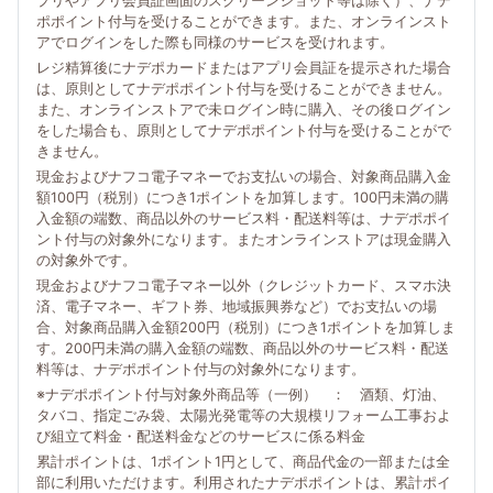
プリやアプリ会員証画面のスクリーンショット等は除く）、ナデ
ポポイント付与を受けることができます。また、オンラインスト
アでログインをした際も同様のサービスを受けれます。
レジ精算後にナデポカードまたはアプリ会員証を提示された場合
は、原則としてナデポポイント付与を受けることができません。
また、オンラインストアで未ログイン時に購入、その後ログイン
をした場合も、原則としてナデポポイント付与を受けることがで
きません。
現金およびナフコ電子マネーでお支払いの場合、対象商品購入金
額100円（税別）につき1ポイントを加算します。100円未満の購
入金額の端数、商品以外のサービス料・配送料等は、ナデポポイ
ント付与の対象外になります。またオンラインストアは現金購入
の対象外です。
現金およびナフコ電子マネー以外（クレジットカード、スマホ決
済、電子マネー、ギフト券、地域振興券など）でお支払いの場
合、対象商品購入金額200円（税別）につき1ポイントを加算しま
す。200円未満の購入金額の端数、商品以外のサービス料・配送
料等は、ナデポポイント付与の対象外になります。
※ナデポポイント付与対象外商品等（一例） ： 酒類、灯油、
タバコ、指定ごみ袋、太陽光発電等の大規模リフォーム工事およ
び組立て料金・配送料金などのサービスに係る料金
累計ポイントは、1ポイント1円として、商品代金の一部または全
部に利用いただけます。利用されたナデポポイントは、累計ポイ