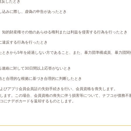
違反したとき
し込みに際し、虚偽の申告があったとき
、知的財産権その他のあらゆる権利または利益を侵害する行為を行ったとき
に違反する行為を行ったとき
たときから5年を経過しない方であること、また、暴力団準構成員、暴力団関
る連絡に対して30日間以上応答がないとき
当と合理的な根拠に基づき合理的に判断したとき
よびアプリ会員会員証の失効手続きを行い、会員資格を喪失します。
します。この場合、会員資格の喪失に伴う損害等について、ナフコが債務不
コにナデポカードを返却するものとします。