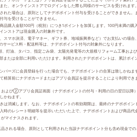
また、オンラインストアでログインをした際も同様のサービスを受けれます
された場合は、原則としてナデポポイント付与を受けることができません。
付与を受けることができません。
品購入金額100円（税別）につき1ポイントを加算します。100円未満の
インストアは現金購入の対象外です。
、スマホ決済、電子マネー、ギフト券、地域振興券など）でお支払いの場合、
外のサービス料・配送料等は、ナデポポイント付与の対象外になります。
類、灯油、タバコ、指定ごみ袋、太陽光発電等の大規模リフォーム工事およ
一部または全部に利用いただけます。利用されたナデポポイントは、累計ポイ
ンバーズに会員登録を行った場合でも、ナデポポイントの合算は致しかねま
て精算前にナデポカードまたはアプリ会員証を提示することにより利用でき
、および②アプリ会員証画面（ナデポポイントの付与・利用の日の翌日以降
しかねます。
きは消滅します。なお、ナデポポイントの有効期限は、最終のナデポポイン
入時のレシート明細等を提示いただいた上で、ナデポポイントおよび商品代
トがマイナスされます。
返品される場合、原則として利用された当該ナデポポイント分も含め現金での