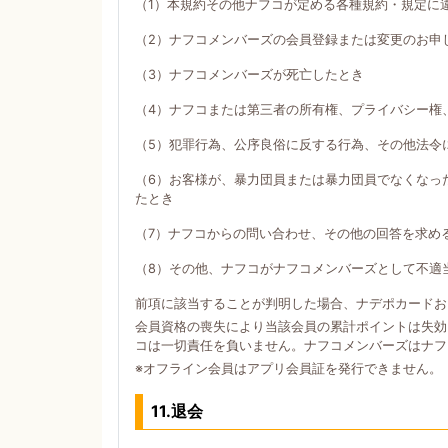
（1）本規約その他ナフコが定める各種規約・規定に
（2）ナフコメンバーズの会員登録または変更のお申
（3）ナフコメンバーズが死亡したとき
（4）ナフコまたは第三者の所有権、プライバシー権
（5）犯罪行為、公序良俗に反する行為、その他法令
（6）お客様が、暴力団員または暴力団員でなくなっ
たとき
（7）ナフコからの問い合わせ、その他の回答を求め
（8）その他、ナフコがナフコメンバーズとして不適
前項に該当することが判明した場合、ナデポカードお
会員資格の喪失により当該会員の累計ポイントは失効
コは一切責任を負いません。ナフコメンバーズはナフ
※オフライン会員はアプリ会員証を発行できません。
11.退会