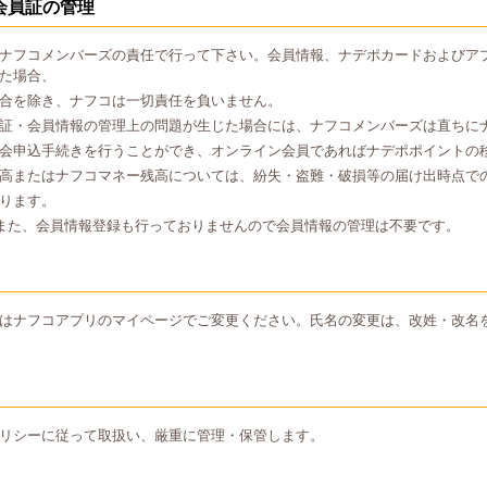
会員証の管理
ナフコメンバーズの責任で行って下さい。会員情報、ナデポカードおよびア
た場合、
合を除き、ナフコは一切責任を負いません。
証・会員情報の管理上の問題が生じた場合には、ナフコメンバーズは直ちに
会申込手続きを行うことができ、オンライン会員であればナデポポイントの
高またはナフコマネー残高については、紛失・盗難・破損等の届け出時点で
ります。
また、会員情報登録も行っておりませんので会員情報の管理は不要です。
はナフコアプリのマイページでご変更ください。氏名の変更は、改姓・改名
リシーに従って取扱い、厳重に管理・保管します。