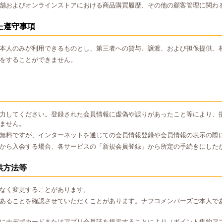
舗およびオンラインストアにおける商品購買履歴、その他の顧客管理に関わ
た遵守事項
本人のみが利用できるものとし、第三者への貸与、譲渡、および担保提供、
をすることができません。
力してください。登録された会員情報に虚偽や誤りがあったこと等により、
ません。
無料ですが、インターネットを通じての会員情報登録や会員情報の表示の際
から入会する場合、各サービスの「新規会員登録」から所定の手続きにした
供方法等
なく変更することがあります。
あることを確認させていただくことがあります。ナフコメンバーズご本人で
にナデポカードまたはアプリ会員証を提示することにより（ポイント集約ア