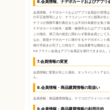
6.会員情報、ナデポカードおよびアプリ
会員情報、ナデポカードおよびアプリ会員証の管理は
の不正使用等により、ナフコメンバーズに損害が生じ
ナフコが債務不履行責任または不法行為責任を負う場
ナデポカードの紛失・盗難・破損等またはアプリ会員
この場合、第三項の規定に関わらず新規会員として入
なお、新規ナデポカードに移行するナデポポイント残
移行手続きが完了した時点で、旧会員番号は無効とな
※オフライン会員はアプリ会員証を発行できません。
7.会員情報の変更
会員情報に変更が生じた場合、オンラインストアまた
ん。
8.会員情報・商品購買情報の取扱い
会員情報・商品購買情報は、ナフコのプライバシーポ
9.会員情報・商品購買情報の利用目的