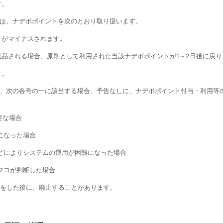
す。
は、ナデポポイントを次のとおり取り扱います。
トがマイナスされます。
返品される場合、原則として利用された当該ナデポポイントが1～2日後に戻り
す。
、次の各号の一に該当する場合、予告なしに、ナデポポイント付与・利用等
要な場合
になった場合
どによりシステムの運用が困難になった場合
フコが判断した場合
知をした後に、廃止することがあります。