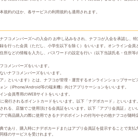
本規約のほか、各サービスの利用規約も適用されます。
ナフコメンバーズへの入会の お申し込みをされ、ナフコが入会を承認し、特
録を行った会員（ただし、小学生以下を除く）をいいます。オンライン会員
住所などの情報を入力し、パスワードの設定を行い（以下当該氏名・住所等
フコメンバーズをいいます。
ないナフコメンバーズをいいます。
ア」といいます）とは、ナフコが管理・運営するオンラインショップサービ
（iPhone/Android等の端末機）向けアプリケーションをいいます。
イン会員専用のWEBサイトをいいます。
ズに発行されるポイントカードをいいます。以下「ナデポカード」といいます
される、店舗でご使用頂ける会員証をいいます。以下「アプリ会員証」とい
アで商品購入の際に使用できるナデポポイントの付与やその他ナフコが随時
典であり、購入時にナデポカードまたはアプリ会員証を提示することで支払
同様のサービスを受けれます。