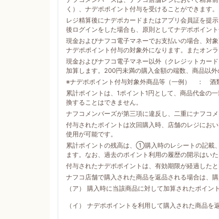
く）、ナデポポイント付与を受けることができます。
レジ精算後にナデポカードまたはアプリ会員証を提示
後ログインをした場合も、原則としてナデポポイント
現金およびナフコ電子マネーでお支払いの場合、対象商
ナデポポイント付与の対象外になります。またオンラ
現金およびナフコ電子マネー以外（クレジットカード
加算します。200円未満の購入金額の端数、商品以
※ナデポポイント付与対象外商品等（一例） ： 酒
累計ポイントは、1ポイント1円として、商品代金の
換することはできません。
ナフコメンバーズが第三項に違反し、二重にナフコメ
付与されたポイントは次回購入時、店舗のレジにおい
使用が可能です。
累計ポイントの残高は、①購入時のレシートの記載
ます。なお、過去のポイント利用の履歴の開示はいた
付与されたナデポポイントは、有効期限が経過したと
ナフコ店舗で購入された商品を返品される場合は、購
（ア） 購入時に当該商品に対して加算されたポイン
（イ） ナデポポイントを利用して購入された商品を