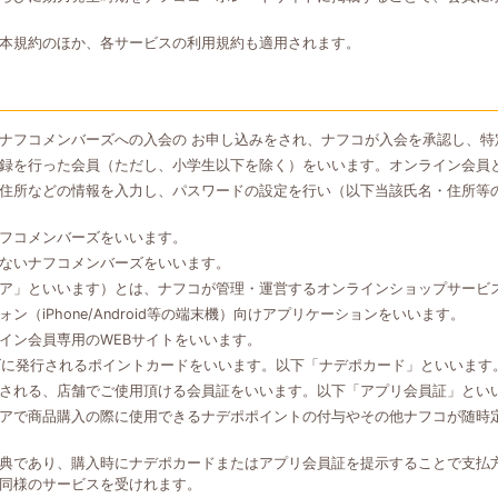
本規約のほか、各サービスの利用規約も適用されます。
ナフコメンバーズへの入会の お申し込みをされ、ナフコが入会を承認し、特
録を行った会員（ただし、小学生以下を除く）をいいます。オンライン会員
住所などの情報を入力し、パスワードの設定を行い（以下当該氏名・住所等
フコメンバーズをいいます。
ないナフコメンバーズをいいます。
ア」といいます）とは、ナフコが管理・運営するオンラインショップサービ
（iPhone/Android等の端末機）向けアプリケーションをいいます。
イン会員専用のWEBサイトをいいます。
ズに発行されるポイントカードをいいます。以下「ナデポカード」といいます
される、店舗でご使用頂ける会員証をいいます。以下「アプリ会員証」とい
アで商品購入の際に使用できるナデポポイントの付与やその他ナフコが随時
典であり、購入時にナデポカードまたはアプリ会員証を提示することで支払
同様のサービスを受けれます。