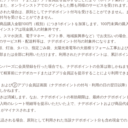
また、オンラインストアでログインをした際も同様のサービスを受けれます
された場合は、原則としてナデポポイント付与を受けることができません。
付与を受けることができません。
品購入金額100円（税別）につき1ポイントを加算します。100円未満の
インストアは現金購入の対象外です。
、スマホ決済、電子マネー、ギフト券、地域振興券など）でお支払いの場合、
外のサービス料・配送料等は、ナデポポイント付与の対象外になります。
類、灯油、タバコ、指定ごみ袋、太陽光発電等の大規模リフォーム工事およ
一部または全部に利用いただけます。利用されたナデポポイントは、累計ポイ
ンバーズに会員登録を行った場合でも、ナデポポイントの合算は致しかねま
て精算前にナデポカードまたはアプリ会員証を提示することにより利用でき
、および②アプリ会員証画面（ナデポポイントの付与・利用の日の翌日以降
しかねます。
きは消滅します。なお、ナデポポイントの有効期限は、最終のナデポポイン
入時のレシート明細等を提示いただいた上で、ナデポポイントおよび商品代
トがマイナスされます。
返品される場合、原則として利用された当該ナデポポイント分も含め現金での