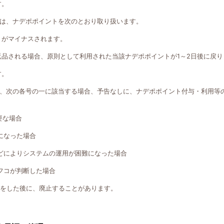
す。
は、ナデポポイントを次のとおり取り扱います。
トがマイナスされます。
返品される場合、原則として利用された当該ナデポポイントが1～2日後に戻り
す。
、次の各号の一に該当する場合、予告なしに、ナデポポイント付与・利用等
要な場合
になった場合
どによりシステムの運用が困難になった場合
フコが判断した場合
知をした後に、廃止することがあります。