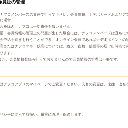
会員証の管理
ナフコメンバーズの責任で行って下さい。会員情報、ナデポカードおよびア
た場合、
合を除き、ナフコは一切責任を負いません。
証・会員情報の管理上の問題が生じた場合には、ナフコメンバーズは直ちに
会申込手続きを行うことができ、オンライン会員であればナデポポイントの
高またはナフコマネー残高については、紛失・盗難・破損等の届け出時点で
ります。
また、会員情報登録も行っておりませんので会員情報の管理は不要です。
はナフコアプリのマイページでご変更ください。氏名の変更は、改姓・改名
リシーに従って取扱い、厳重に管理・保管します。