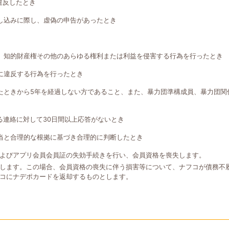
違反したとき
し込みに際し、虚偽の申告があったとき
、知的財産権その他のあらゆる権利または利益を侵害する行為を行ったとき
に違反する行為を行ったとき
たときから5年を経過しない方であること、また、暴力団準構成員、暴力団関
る連絡に対して30日間以上応答がないとき
当と合理的な根拠に基づき合理的に判断したとき
よびアプリ会員会員証の失効手続きを行い、会員資格を喪失します。
します。この場合、会員資格の喪失に伴う損害等について、ナフコが債務不
コにナデポカードを返却するものとします。