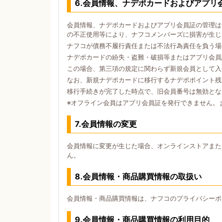
6.会員情報、ナデポカードおよびアプリ
会員情報、ナデポカードおよびアプリ会員証の管理は
の不正使用等により、ナフコメンバーズに損害が生じ
ナフコが債務不履行責任または不法行為責任を負う場
ナデポカードの紛失・盗難・破損等またはアプリ会員
この場合、第三項の規定に関わらず新規会員として入
なお、新規ナデポカードに移行するナデポポイント残
移行手続きが完了した時点で、旧会員番号は無効とな
※オフライン会員はアプリ会員証を発行できません。
7.会員情報の変更
会員情報に変更が生じた場合、オンラインストアまた
ん。
8.会員情報・商品購買情報の取扱い
会員情報・商品購買情報は、ナフコのプライバシーポ
9.会員情報・商品購買情報の利用目的