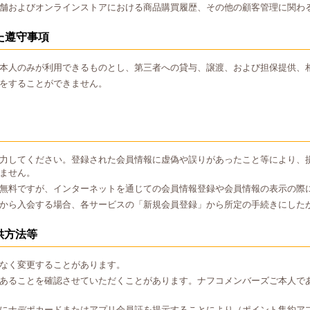
舗およびオンラインストアにおける商品購買履歴、その他の顧客管理に関わ
た遵守事項
本人のみが利用できるものとし、第三者への貸与、譲渡、および担保提供、
をすることができません。
力してください。登録された会員情報に虚偽や誤りがあったこと等により、
ません。
無料ですが、インターネットを通じての会員情報登録や会員情報の表示の際
から入会する場合、各サービスの「新規会員登録」から所定の手続きにした
供方法等
なく変更することがあります。
あることを確認させていただくことがあります。ナフコメンバーズご本人で
にナデポカードまたはアプリ会員証を提示することにより（ポイント集約ア