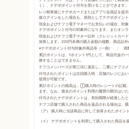
く）、ナデポポイント付与を受けることができます。
レジ精算後にナデポカードまたはアプリ会員証を提示
後ログインをした場合も、原則としてナデポポイント
現金およびナフコ電子マネーでお支払いの場合、対象商
ナデポポイント付与の対象外になります。またオンラ
現金およびナフコ電子マネー以外（クレジットカード
加算します。200円未満の購入金額の端数、商品以
※ナデポポイント付与対象外商品等（一例） ： 酒
累計ポイントは、1ポイント1円として、商品代金の
換することはできません。
ナフコメンバーズが第三項に違反し、二重にナフコメ
付与されたポイントは次回購入時、店舗のレジにおい
使用が可能です。
累計ポイントの残高は、①購入時のレシートの記載
ます。なお、過去のポイント利用の履歴の開示はいた
付与されたナデポポイントは、有効期限が経過したと
ナフコ店舗で購入された商品を返品される場合は、購
（ア） 購入時に当該商品に対して加算されたポイン
（イ） ナデポポイントを利用して購入された商品を