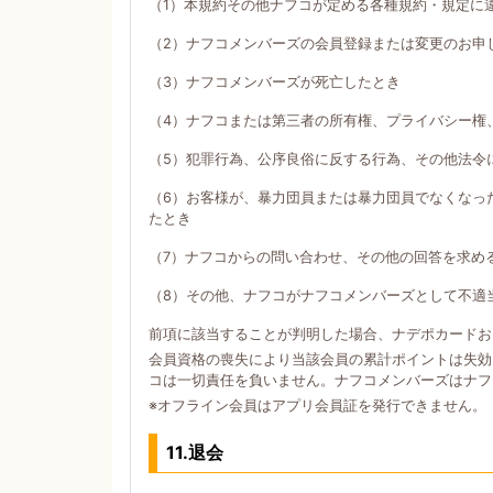
（1）本規約その他ナフコが定める各種規約・規定に
（2）ナフコメンバーズの会員登録または変更のお申
（3）ナフコメンバーズが死亡したとき
（4）ナフコまたは第三者の所有権、プライバシー権
（5）犯罪行為、公序良俗に反する行為、その他法令
（6）お客様が、暴力団員または暴力団員でなくなっ
たとき
（7）ナフコからの問い合わせ、その他の回答を求め
（8）その他、ナフコがナフコメンバーズとして不適
前項に該当することが判明した場合、ナデポカードお
会員資格の喪失により当該会員の累計ポイントは失効
コは一切責任を負いません。ナフコメンバーズはナフ
※オフライン会員はアプリ会員証を発行できません。
11.退会