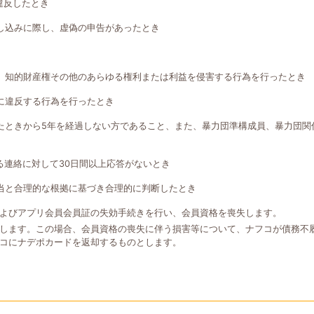
違反したとき
し込みに際し、虚偽の申告があったとき
、知的財産権その他のあらゆる権利または利益を侵害する行為を行ったとき
に違反する行為を行ったとき
たときから5年を経過しない方であること、また、暴力団準構成員、暴力団関
る連絡に対して30日間以上応答がないとき
当と合理的な根拠に基づき合理的に判断したとき
よびアプリ会員会員証の失効手続きを行い、会員資格を喪失します。
します。この場合、会員資格の喪失に伴う損害等について、ナフコが債務不
コにナデポカードを返却するものとします。