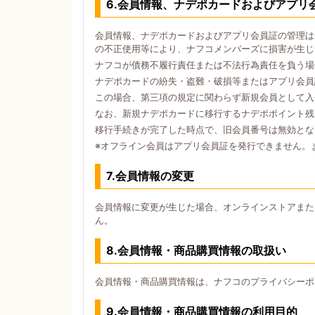
6.会員情報、ナデポカードおよびアプリ
会員情報、ナデポカードおよびアプリ会員証の管理は
の不正使用等により、ナフコメンバーズに損害が生じ
ナフコが債務不履行責任または不法行為責任を負う場
ナデポカードの紛失・盗難・破損等またはアプリ会員
この場合、第三項の規定に関わらず新規会員として入
なお、新規ナデポカードに移行するナデポポイント残
移行手続きが完了した時点で、旧会員番号は無効とな
※オフライン会員はアプリ会員証を発行できません。
7.会員情報の変更
会員情報に変更が生じた場合、オンラインストアまた
ん。
8.会員情報・商品購買情報の取扱い
会員情報・商品購買情報は、ナフコのプライバシーポ
9.会員情報・商品購買情報の利用目的