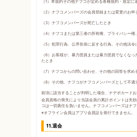
（1）本規約その他ナフコが定める各種規約・規定に
（2）ナフコメンバーズの会員登録または変更のお申
（3）ナフコメンバーズが死亡したとき
（4）ナフコまたは第三者の所有権、プライバシー権
（5）犯罪行為、公序良俗に反する行為、その他法令
（6）お客様が、暴力団員または暴力団員でなくなっ
たとき
（7）ナフコからの問い合わせ、その他の回答を求め
（8）その他、ナフコがナフコメンバーズとして不適
前項に該当することが判明した場合、ナデポカードお
会員資格の喪失により当該会員の累計ポイントは失効
コは一切責任を負いません。ナフコメンバーズはナフ
※オフライン会員はアプリ会員証を発行できません。
11.退会