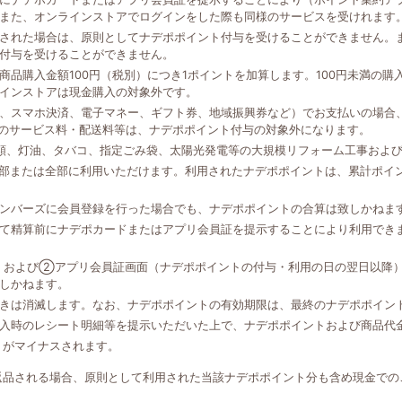
また、オンラインストアでログインをした際も同様のサービスを受けれます
された場合は、原則としてナデポポイント付与を受けることができません。
付与を受けることができません。
品購入金額100円（税別）につき1ポイントを加算します。100円未満の
インストアは現金購入の対象外です。
、スマホ決済、電子マネー、ギフト券、地域振興券など）でお支払いの場合、
外のサービス料・配送料等は、ナデポポイント付与の対象外になります。
類、灯油、タバコ、指定ごみ袋、太陽光発電等の大規模リフォーム工事およ
一部または全部に利用いただけます。利用されたナデポポイントは、累計ポイ
ンバーズに会員登録を行った場合でも、ナデポポイントの合算は致しかねま
て精算前にナデポカードまたはアプリ会員証を提示することにより利用でき
、および②アプリ会員証画面（ナデポポイントの付与・利用の日の翌日以降
しかねます。
きは消滅します。なお、ナデポポイントの有効期限は、最終のナデポポイン
入時のレシート明細等を提示いただいた上で、ナデポポイントおよび商品代
トがマイナスされます。
返品される場合、原則として利用された当該ナデポポイント分も含め現金での