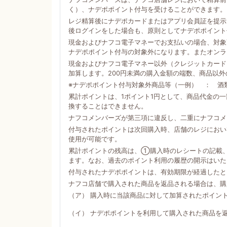
く）、ナデポポイント付与を受けることができます。
レジ精算後にナデポカードまたはアプリ会員証を提示
後ログインをした場合も、原則としてナデポポイント
現金およびナフコ電子マネーでお支払いの場合、対象商
ナデポポイント付与の対象外になります。またオンラ
現金およびナフコ電子マネー以外（クレジットカード
加算します。200円未満の購入金額の端数、商品以
※ナデポポイント付与対象外商品等（一例） ： 酒
累計ポイントは、1ポイント1円として、商品代金の
換することはできません。
ナフコメンバーズが第三項に違反し、二重にナフコメ
付与されたポイントは次回購入時、店舗のレジにおい
使用が可能です。
累計ポイントの残高は、①購入時のレシートの記載
ます。なお、過去のポイント利用の履歴の開示はいた
付与されたナデポポイントは、有効期限が経過したと
ナフコ店舗で購入された商品を返品される場合は、購
（ア） 購入時に当該商品に対して加算されたポイン
（イ） ナデポポイントを利用して購入された商品を