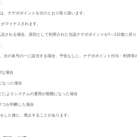
す。
は、ナデポポイントを次のとおり取り扱います。
トがマイナスされます。
返品される場合、原則として利用された当該ナデポポイントが1～2日後に戻り
す。
、次の各号の一に該当する場合、予告なしに、ナデポポイント付与・利用等
要な場合
になった場合
どによりシステムの運用が困難になった場合
フコが判断した場合
知をした後に、廃止することがあります。