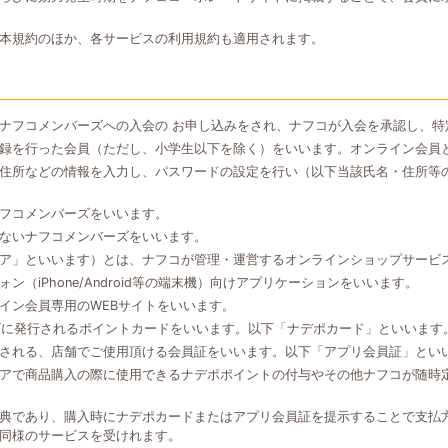
本規約のほか、各サービスの利用規約も適用されます。
ナフコメンバーズへの入会の お申し込みをされ、ナフコが入会を承認し、特
録を行った会員（ただし、小学生以下を除く）をいいます。オンライン会員
住所などの情報を入力し、パスワードの設定を行い（以下当該氏名・住所等
フコメンバーズをいいます。
ないナフコメンバーズをいいます。
ア」といいます）とは、ナフコが管理・運営するオンラインショップサービ
（iPhone/Android等の端末機）向けアプリケーションをいいます。
イン会員専用のWEBサイトをいいます。
ズに発行されるポイントカードをいいます。以下「ナデポカード」といいます
される、店舗でご使用頂ける会員証をいいます。以下「アプリ会員証」とい
アで商品購入の際に使用できるナデポポイントの付与やその他ナフコが随時
典であり、購入時にナデポカードまたはアプリ会員証を提示することで支払
同様のサービスを受けれます。