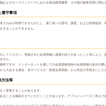
舗およびオンラインストアにおける商品購買履歴、その他の顧客管理に関わ
た遵守事項
本人のみが利用できるものとし、第三者への貸与、譲渡、および担保提供、
をすることができません。
力してください。登録された会員情報に虚偽や誤りがあったこと等により、
ません。
無料ですが、インターネットを通じての会員情報登録や会員情報の表示の際
から入会する場合、各サービスの「新規会員登録」から所定の手続きにした
供方法等
なく変更することがあります。
あることを確認させていただくことがあります。ナフコメンバーズご本人で
にナデポカードまたはアプリ会員証を提示することにより（ポイント集約ア