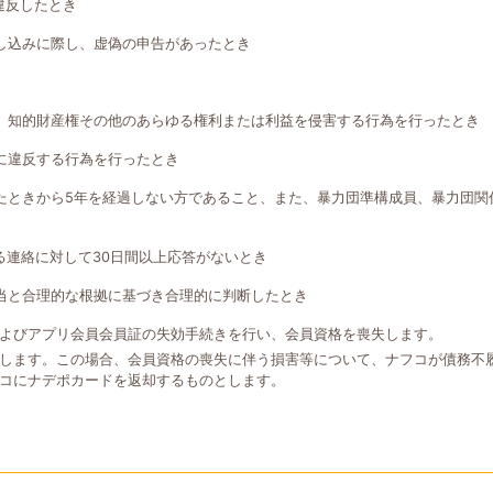
違反したとき
し込みに際し、虚偽の申告があったとき
、知的財産権その他のあらゆる権利または利益を侵害する行為を行ったとき
に違反する行為を行ったとき
たときから5年を経過しない方であること、また、暴力団準構成員、暴力団関
る連絡に対して30日間以上応答がないとき
当と合理的な根拠に基づき合理的に判断したとき
よびアプリ会員会員証の失効手続きを行い、会員資格を喪失します。
します。この場合、会員資格の喪失に伴う損害等について、ナフコが債務不
コにナデポカードを返却するものとします。