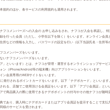
本規約のほか、各サービスの利用規約も適用されます。
ナフコメンバーズへの入会の お申し込みをされ、ナフコが入会を承認し、特
録を行った会員（ただし、小学生以下を除く）をいいます。オンライン会員
住所などの情報を入力し、パスワードの設定を行い（以下当該氏名・住所等
フコメンバーズをいいます。
ないナフコメンバーズをいいます。
ア」といいます）とは、ナフコが管理・運営するオンラインショップサービ
（iPhone/Android等の端末機）向けアプリケーションをいいます。
イン会員専用のWEBサイトをいいます。
ズに発行されるポイントカードをいいます。以下「ナデポカード」といいます
される、店舗でご使用頂ける会員証をいいます。以下「アプリ会員証」とい
アで商品購入の際に使用できるナデポポイントの付与やその他ナフコが随時
典であり、購入時にナデポカードまたはアプリ会員証を提示することで支払
同様のサービスを受けれます。