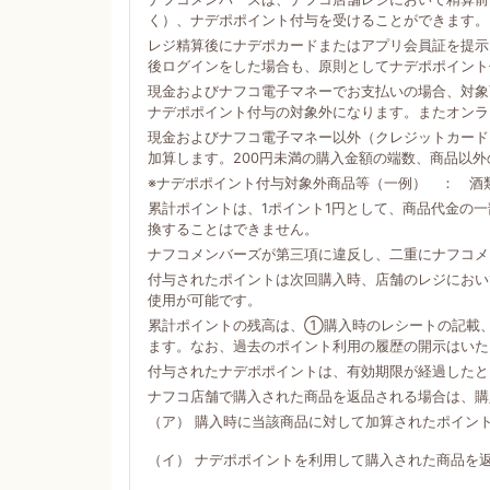
く）、ナデポポイント付与を受けることができます。
レジ精算後にナデポカードまたはアプリ会員証を提示
後ログインをした場合も、原則としてナデポポイント
現金およびナフコ電子マネーでお支払いの場合、対象商
ナデポポイント付与の対象外になります。またオンラ
現金およびナフコ電子マネー以外（クレジットカード
加算します。200円未満の購入金額の端数、商品以
※ナデポポイント付与対象外商品等（一例） ： 酒
累計ポイントは、1ポイント1円として、商品代金の
換することはできません。
ナフコメンバーズが第三項に違反し、二重にナフコメ
付与されたポイントは次回購入時、店舗のレジにおい
使用が可能です。
累計ポイントの残高は、①購入時のレシートの記載
ます。なお、過去のポイント利用の履歴の開示はいた
付与されたナデポポイントは、有効期限が経過したと
ナフコ店舗で購入された商品を返品される場合は、購
（ア） 購入時に当該商品に対して加算されたポイン
（イ） ナデポポイントを利用して購入された商品を