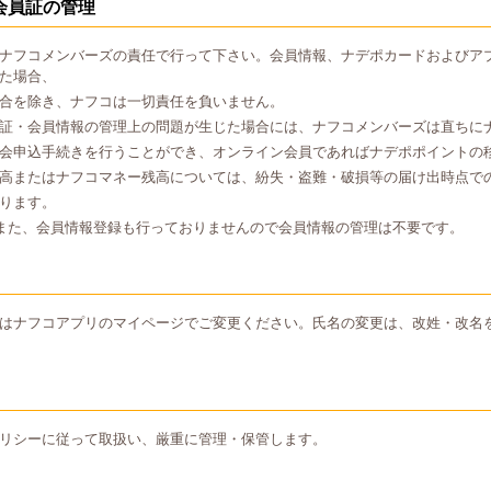
会員証の管理
ナフコメンバーズの責任で行って下さい。会員情報、ナデポカードおよびア
た場合、
合を除き、ナフコは一切責任を負いません。
証・会員情報の管理上の問題が生じた場合には、ナフコメンバーズは直ちに
会申込手続きを行うことができ、オンライン会員であればナデポポイントの
高またはナフコマネー残高については、紛失・盗難・破損等の届け出時点で
ります。
また、会員情報登録も行っておりませんので会員情報の管理は不要です。
はナフコアプリのマイページでご変更ください。氏名の変更は、改姓・改名
リシーに従って取扱い、厳重に管理・保管します。