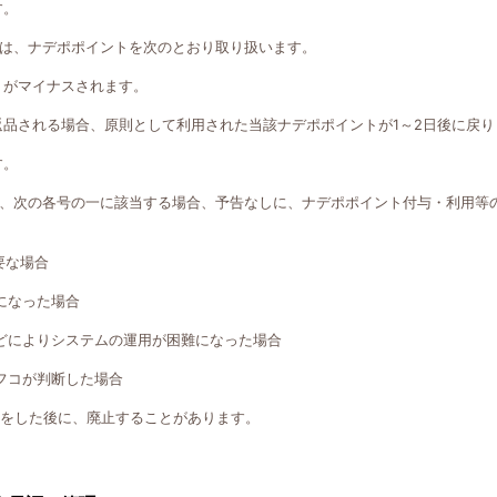
す。
は、ナデポポイントを次のとおり取り扱います。
トがマイナスされます。
返品される場合、原則として利用された当該ナデポポイントが1～2日後に戻り
す。
、次の各号の一に該当する場合、予告なしに、ナデポポイント付与・利用等
要な場合
になった場合
どによりシステムの運用が困難になった場合
フコが判断した場合
知をした後に、廃止することがあります。