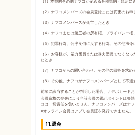
（1）本規約その他ナフコが定める各種規約・規定に
（2）ナフコメンバーズの会員登録または変更のお申
（3）ナフコメンバーズが死亡したとき
（4）ナフコまたは第三者の所有権、プライバシー権
（5）犯罪行為、公序良俗に反する行為、その他法令
（6）お客様が、暴力団員または暴力団員でなくなっ
たとき
（7）ナフコからの問い合わせ、その他の回答を求め
（8）その他、ナフコがナフコメンバーズとして不適
前項に該当することが判明した場合、ナデポカードお
会員資格の喪失により当該会員の累計ポイントは失効
コは一切責任を負いません。ナフコメンバーズはナフ
※オフライン会員はアプリ会員証を発行できません。
11.退会