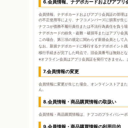
6.会員情報、ナデポカードおよびアプリ
会員情報、ナデポカードおよびアプリ会員証の管理は
の不正使用等により、ナフコメンバーズに損害が生じ
ナフコが債務不履行責任または不法行為責任を負う場
ナデポカードの紛失・盗難・破損等またはアプリ会員
この場合、第三項の規定に関わらず新規会員として入
なお、新規ナデポカードに移行するナデポポイント残
移行手続きが完了した時点で、旧会員番号は無効とな
※オフライン会員はアプリ会員証を発行できません。
7.会員情報の変更
会員情報に変更が生じた場合、オンラインストアまた
ん。
8.会員情報・商品購買情報の取扱い
会員情報・商品購買情報は、ナフコのプライバシーポ
9.会員情報・商品購買情報の利用目的