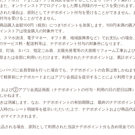
また、オンラインストアでログインをした際も同様のサービスを受けれます
された場合は、原則としてナデポポイント付与を受けることができません。
付与を受けることができません。
品購入金額100円（税別）につき1ポイントを加算します。100円未満の
インストアは現金購入の対象外です。
、スマホ決済、電子マネー、ギフト券、地域振興券など）でお支払いの場合、
外のサービス料・配送料等は、ナデポポイント付与の対象外になります。
類、灯油、タバコ、指定ごみ袋、太陽光発電等の大規模リフォーム工事およ
一部または全部に利用いただけます。利用されたナデポポイントは、累計ポイ
ンバーズに会員登録を行った場合でも、ナデポポイントの合算は致しかねま
て精算前にナデポカードまたはアプリ会員証を提示することにより利用でき
、および②アプリ会員証画面（ナデポポイントの付与・利用の日の翌日以降
しかねます。
きは消滅します。なお、ナデポポイントの有効期限は、最終のナデポポイン
入時のレシート明細等を提示いただいた上で、ナデポポイントおよび商品代
トがマイナスされます。
返品される場合、原則として利用された当該ナデポポイント分も含め現金での