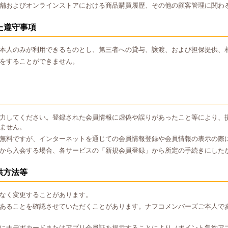
舗およびオンラインストアにおける商品購買履歴、その他の顧客管理に関わ
た遵守事項
本人のみが利用できるものとし、第三者への貸与、譲渡、および担保提供、
をすることができません。
力してください。登録された会員情報に虚偽や誤りがあったこと等により、
ません。
無料ですが、インターネットを通じての会員情報登録や会員情報の表示の際
から入会する場合、各サービスの「新規会員登録」から所定の手続きにした
供方法等
なく変更することがあります。
あることを確認させていただくことがあります。ナフコメンバーズご本人で
にナデポカードまたはアプリ会員証を提示することにより（ポイント集約ア