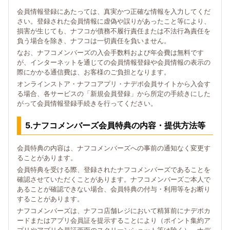
会員情報登録にあたっては、真実かつ正確な情報を入力してくだ
さい。登録された会員情報に虚偽や誤りがあったこと等により、
損害が生じても、ナフコが債務不履行責任または不法行為責任を
負う場合を除き、ナフコは一切責任を負いません。
なお、ナフコメンバーズの入会手数料および年会費は無料です
が、インターネットを通じての会員情報登録や会員情報の表示の
際にかかる通信費は、お客様のご負担となります。
オンラインストア・ナフコアプリ・ナデポ会員サイトから入会す
る場合、各サービスの「新規会員登録」から所定の手続きにした
がって会員情報登録手続きを行ってください。
5.ナフコメンバーズ会員特典の内容・提供方法等
会員特典の内容は、ナフコメンバーズへの事前の通知なく変更す
ることがあります。
会員特典を受ける際、登録されたナフコメンバーズであることを
確認させていただくことがあります。ナフコメンバーズご本人で
あることが確認できない場合、会員特典の付与・利用等をお断り
することがあります。
ナフコメンバーズは、ナフコ店舗レジにおいて精算前にナデポカ
ードまたはアプリ会員証を提示することにより（ポイント集約ア