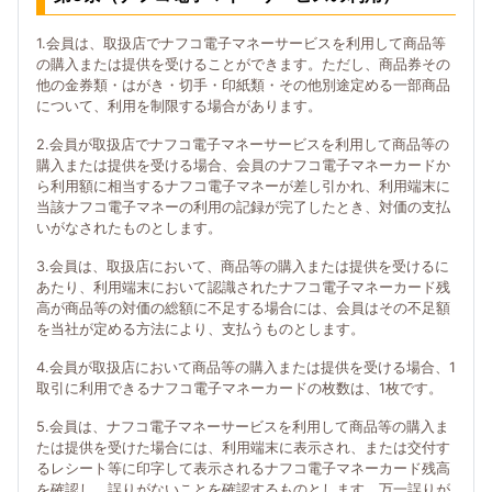
1.会員は、取扱店でナフコ電子マネーサービスを利用して商品等
の購入または提供を受けることができます。ただし、商品券その
他の金券類・はがき・切手・印紙類・その他別途定める一部商品
について、利用を制限する場合があります。
2.会員が取扱店でナフコ電子マネーサービスを利用して商品等の
購入または提供を受ける場合、会員のナフコ電子マネーカードか
ら利用額に相当するナフコ電子マネーが差し引かれ、利用端末に
当該ナフコ電子マネーの利用の記録が完了したとき、対価の支払
いがなされたものとします。
3.会員は、取扱店において、商品等の購入または提供を受けるに
あたり、利用端末において認識されたナフコ電子マネーカード残
高が商品等の対価の総額に不足する場合には、会員はその不足額
を当社が定める方法により、支払うものとします。
4.会員が取扱店において商品等の購入または提供を受ける場合、1
取引に利用できるナフコ電子マネーカードの枚数は、1枚です。
5.会員は、ナフコ電子マネーサービスを利用して商品等の購入ま
たは提供を受けた場合には、利用端末に表示され、または交付す
るレシート等に印字して表示されるナフコ電子マネーカード残高
を確認し、誤りがないことを確認するものとします。万一誤りが