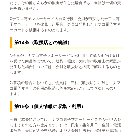
たは、その他なんらかの損害が生じた場合でも、当社は一切の責
任を負いません。
7.ナフコ電子マネーカードの再発行後、会員が喪失したナフコ電
子マネーカードを発見した場合、会員は発見したナフコ電子マネ
ーカードを破棄するものとします。
第14条（取扱店との紛議）
1.会員が、ナフコ電子マネーサービスを利用して購入または提供
を受けた商品等について、返品・瑕疵・欠陥等の取引上の問題が
発生した場合については、会員と取扱店との間で解決するものと
します。
2.前項の場合においても、会員は、当社（取扱店）に対し、ナフ
コ電子マネーの利用の取消し等を求めることはできないものとし
ます。
第15条（個人情報の収集・利用）
会員（本条においては、ナフコ電子マネーサービスの入会申込を
しようとする方を含みます。）は、氏名・生年月日・住所・電話
番号等、会員が入会申込時および入会後に当社に届け出た事項お