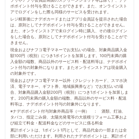
プリやアプリ会員証画面のスクリーンショット等は除く）、ナデ
ポポイント付与を受けることができます。また、オンラインスト
アでログインをした際も同様のサービスを受けれます。
レジ精算後にナデポカードまたはアプリ会員証を提示された場合
は、原則としてナデポポイント付与を受けることができません。
また、オンラインストアで未ログイン時に購入、その後ログイン
をした場合も、原則としてナデポポイント付与を受けることがで
きません。
現金およびナフコ電子マネーでお支払いの場合、対象商品購入金
額100円（税別）につき1ポイントを加算します。100円未満の購
入金額の端数、商品以外のサービス料・配送料等は、ナデポポイ
ント付与の対象外になります。またオンラインストアは現金購入
の対象外です。
現金およびナフコ電子マネー以外（クレジットカード、スマホ決
済、電子マネー、ギフト券、地域振興券など）でお支払いの場
合、対象商品購入金額200円（税別）につき1ポイントを加算しま
す。200円未満の購入金額の端数、商品以外のサービス料・配送
料等は、ナデポポイント付与の対象外になります。
※ナデポポイント付与対象外商品等（一例） ： 酒類、灯油、
タバコ、指定ごみ袋、太陽光発電等の大規模リフォーム工事およ
び組立て料金・配送料金などのサービスに係る料金
累計ポイントは、1ポイント1円として、商品代金の一部または全
部に利用いただけます。利用されたナデポポイントは、累計ポイ