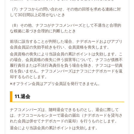
（7）ナフコからの問い合わせ、その他の回答を求める連絡に対
して30日間以上応答がないとき
（8）その他、ナフコがナフコメンバーズとして不適当と合理的
な根拠に基づき合理的に判断したとき
前項に該当することが判明した場合、ナデポカードおよびアプリ
会員会員証の失効手続きを行い、会員資格を喪失します。
会員資格の喪失により当該会員の累計ポイントは失効します。こ
の場合、会員資格の喪失に伴う損害等について、ナフコが債務不
履行責任または不法行為責任を負う場合を除き、ナフコは一切責
任を負いません。ナフコメンバーズはナフコにナデポカードを返
却するものとします。
※オフライン会員はアプリ会員証を発行できません。
11.退会
ナフコメンバーズは、随時退会できるものとし、退会に際して
は、ナフココールセンターで退会の届出（ナデポカードを貸与さ
れた会員は併せてナデポカードの返却）を行うものとします。
退会により当該会員の累計ポイントは失効します。