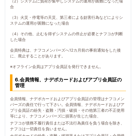
（2）システムに負荷が集中しシステムの運用が困難になった場
合
（3）火災・停電等の天災、第三者による妨害行為などによりシ
ステムの運用が困難になった場合
（4）その他、止むを得ずシステムの停止が必要とナフコが判断
した場合
会員特典は、ナフコメンバーズへ12カ月前の事前通知をした後
に、廃止することがあります。
※オフライン会員はアプリ会員証を発行できません。
6.会員情報、ナデポカードおよびアプリ会員証の
管理
会員情報、ナデポカードおよびアプリ会員証の管理はナフコメン
バーズの責任で行って下さい。会員情報、ナデポカードおよびア
プリ会員証の紛失・盗難・汚損・破損・その他第三者の不正使用
等により、ナフコメンバーズに損害が生じた場合、
ナフコが債務不履行責任または不法行為責任を負う場合を除き、
ナフコは一切責任を負いません。
ナデポカードの紛失・盗難・破損等またはアプリ会員証・会員情