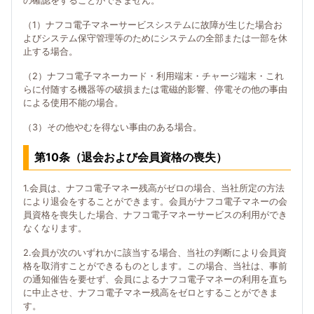
の確認をすることができません。
（1）ナフコ電子マネーサービスシステムに故障が生じた場合お
よびシステム保守管理等のためにシステムの全部または一部を休
止する場合。
（2）ナフコ電子マネーカード・利用端末・チャージ端末・これ
らに付随する機器等の破損または電磁的影響、停電その他の事由
による使用不能の場合。
（3）その他やむを得ない事由のある場合。
第10条（退会および会員資格の喪失）
1.会員は、ナフコ電子マネー残高がゼロの場合、当社所定の方法
により退会をすることができます。会員がナフコ電子マネーの会
員資格を喪失した場合、ナフコ電子マネーサービスの利用ができ
なくなります。
2.会員が次のいずれかに該当する場合、当社の判断により会員資
格を取消すことができるものとします。この場合、当社は、事前
の通知催告を要せず、会員によるナフコ電子マネーの利用を直ち
に中止させ、ナフコ電子マネー残高をゼロとすることができま
す。