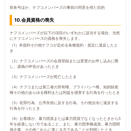
前各号ほか、ナフコメンバーズの事前の同意を得た目的
10.会員資格の喪失
ナフコメンバーズが以下の項目のいずれかに該当する場合、当然
にナフコメンバーズの資格を喪失します。
（1）本規約その他ナフコが定める各種規約・規定に違反したと
き
（2）ナフコメンバーズの会員登録または変更のお申し込みに際
し、虚偽の申告があったとき
（3）ナフコメンバーズが死亡したとき
（4）ナフコまたは第三者の所有権、プライバシー権、知的財産
権その他のあらゆる権利または利益を侵害する行為を行ったとき
（5）犯罪行為、公序良俗に反する行為、その他法令に違反する
行為を行ったとき
（6）お客様が、暴力団員または暴力団員でなくなったときから5
年を経過しない方であること、また、暴力団準構成員、暴力団関
係企業、その他これらに準じる方であることが判明したとき