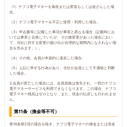
（1）ナフコ電子マネーを偽造または変造もしくは改ざんした場
合。
（2）ナフコ電子マネーを不正に使用・利用した場合。
（3）申込書等に記載した事項が事実と異なる場合（記載時にお
いては事実と合致していたが、その後変更があった場合におい
て、当社に対する変更の届け出が合理的な期間内になされない場
合を含みます。）。
（4）その他、会員が本規約に違反した場合。
（5）上記に準ずる行為があり、当社が会員として不適格と判断
した場合。
3.会員が死亡した場合には、会員資格は喪失され、一切のナフコ
電子マネーサービスを利用できなくなります。この場合、ナフコ
電子マネー残高はゼロとなり、また、現金の払戻しも行われませ
ん。
第11条（換金等不可）
第18条第2項の場合を除き、ナフコ電子マネーの換金または現金