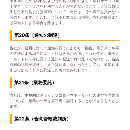
第10条に定める理由およびその他の理由により、会員がナフコ電
子マネーサービスを利用することができないことで、当該会員に
生じた不利益または損害について、当社は、その責任を負わない
ものとします。ただし、当該不利益または損害が当社の故意また
は重過失による場合を除きます。
第20条（通知の到達）
当社が、会員に対して通知を行うにあたり、郵便、電子メール等
の方法による場合には、当社は会員から届けられた住所、電子メ
ールアドレス等に宛てて通知を発送すれば足りるものとし、当該
通知の到達が遅延し、または到達しなかったとしても、通常到達
するであろうときに到達したものとみなします。
第21条（業務委託）
当社は、本規約に基づくナフコ電子マネーサービス運営管理業務
について、業務の一部を第三者に委託することができるものとし
ます。
第22条（合意管轄裁判所）