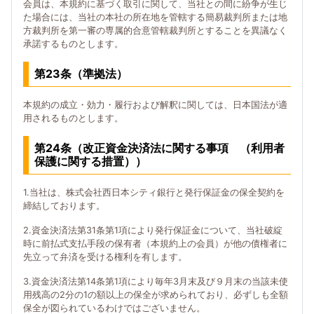
会員は、本規約に基づく取引に関して、当社との間に紛争が生じ
た場合には、当社の本社の所在地を管轄する簡易裁判所または地
方裁判所を第一審の専属的合意管轄裁判所とすることを異議なく
承諾するものとします。
第23条（準拠法）
本規約の成立・効力・履行および解釈に関しては、日本国法が適
用されるものとします。
第24条（改正資金決済法に関する事項 （利用者
保護に関する措置））
1.当社は、株式会社西日本シティ銀行と発行保証金の保全契約を
締結しております。
2.資金決済法第31条第1項により発行保証金について、当社破綻
時に前払式支払手段の保有者（本規約上の会員）が他の債権者に
先立って弁済を受ける権利を有します。
3.資金決済法第14条第1項により毎年3月末及び９月末の当該未使
用残高の2分の1の額以上の保全が求められており、必ずしも全額
保全が図られているわけではございません。