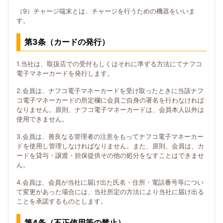
（9）チャージ端末とは、チャージを行うための機器をいいま
す。
第3条（カードの発行）
1.当社は、取扱店での受付もしくはそれに準ずる方法にてナフコ
電子マネーカードを発行します。
2.会員は、ナフコ電子マネーカードを受け取ったときに当該ナフ
コ電子マネーカードの所定欄に会員ご自身の署名を行わなければ
なりません。原則、ナフコ電子マネーカードは、会員本人以外は
使用できません。
3.会員は、善良なる管理者の注意をもってナフコ電子マネーカー
ドを使用し管理しなければなりません。また、原則、会員は、カ
ードを貸与・譲渡・担保提供その他の処分をなすことはできませ
ん。
4.会員は、会員が当社に届け出た氏名・住所・電話番号等につい
て変更があった場合には、当社所定の方法により当社に届け出る
ことを承諾するものとします。
第4条（不正使用等の禁止）