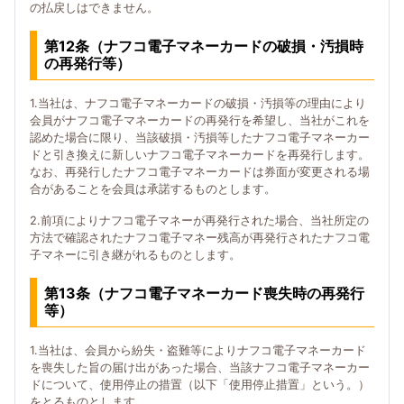
の払戻しはできません。
第12条（ナフコ電子マネーカードの破損・汚損時
の再発行等）
1.当社は、ナフコ電子マネーカードの破損・汚損等の理由により
会員がナフコ電子マネーカードの再発行を希望し、当社がこれを
認めた場合に限り、当該破損・汚損等したナフコ電子マネーカー
ドと引き換えに新しいナフコ電子マネーカードを再発行します。
なお、再発行したナフコ電子マネーカードは券面が変更される場
合があることを会員は承諾するものとします。
2.前項によりナフコ電子マネーが再発行された場合、当社所定の
方法で確認されたナフコ電子マネー残高が再発行されたナフコ電
子マネーに引き継がれるものとします。
第13条（ナフコ電子マネーカード喪失時の再発行
等）
1.当社は、会員から紛失・盗難等によりナフコ電子マネーカード
を喪失した旨の届け出があった場合、当該ナフコ電子マネーカー
ドについて、使用停止の措置（以下「使用停止措置」という。）
をとるものとします。