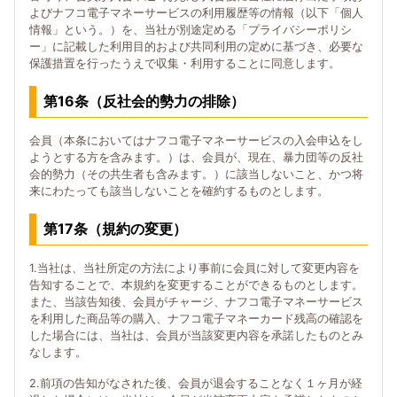
よびナフコ電子マネーサービスの利用履歴等の情報（以下「個人
情報」という。）を、当社が別途定める「プライバシーポリシ
ー」に記載した利用目的および共同利用の定めに基づき、必要な
保護措置を行ったうえで収集・利用することに同意します。
第16条（反社会的勢力の排除）
会員（本条においてはナフコ電子マネーサービスの入会申込をし
ようとする方を含みます。）は、会員が、現在、暴力団等の反社
会的勢力（その共生者も含みます。）に該当しないこと、かつ将
来にわたっても該当しないことを確約するものとします。
第17条（規約の変更）
1.当社は、当社所定の方法により事前に会員に対して変更内容を
告知することで、本規約を変更することができるものとします。
また、当該告知後、会員がチャージ、ナフコ電子マネーサービス
を利用した商品等の購入、ナフコ電子マネーカード残高の確認を
した場合には、当社は、会員が当該変更内容を承諾したものとみ
なします。
2.前項の告知がなされた後、会員が退会することなく１ヶ月が経