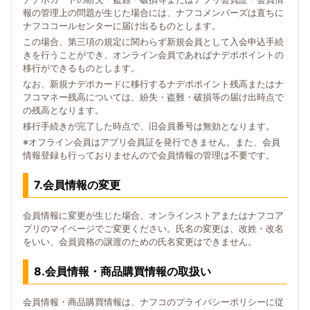
報の管理上の問題が生じた場合には、ナフコメンバーズは直ちに
ナフココールセンターに届け出るものとします。
この場合、第三項の規定に関わらず新規会員として入会申込手続
きを行うことができ、オンライン会員であればナデポポイントの
移行ができるものとします。
なお、新規ナデポカードに移行するナデポポイント残高またはナ
フコマネー残高については、紛失・盗難・破損等の届け出時点で
の残高となります。
移行手続きが完了した時点で、旧会員番号は無効となります。
※オフライン会員はアプリ会員証を発行できません。また、会員
情報登録も行っておりませんので会員情報の管理は不要です。
7.会員情報の変更
会員情報に変更が生じた場合、オンラインストアまたはナフコア
プリのマイページでご変更ください。氏名の変更は、改姓・改名
をいい、会員資格の譲渡のための氏名変更はできません。
8.会員情報・商品購買情報の取扱い
会員情報・商品購買情報は、ナフコのプライバシーポリシーに従