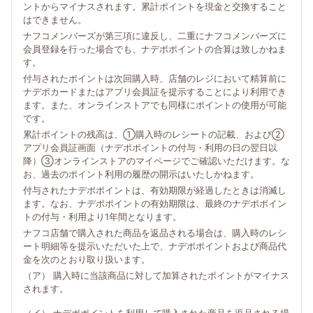
ントからマイナスされます。累計ポイントを現金と交換すること
はできません。
ナフコメンバーズが第三項に違反し、二重にナフコメンバーズに
会員登録を行った場合でも、ナデポポイントの合算は致しかねま
す。
付与されたポイントは次回購入時、店舗のレジにおいて精算前に
ナデポカードまたはアプリ会員証を提示することにより利用でき
ます。また、オンラインストアでも同様にポイントの使用が可能
です。
累計ポイントの残高は、①購入時のレシートの記載、および②
アプリ会員証画面（ナデポポイントの付与・利用の日の翌日以
降）③オンラインストアのマイページでご確認いただけます。な
お、過去のポイント利用の履歴の開示はいたしかねます。
付与されたナデポポイントは、有効期限が経過したときは消滅し
ます。なお、ナデポポイントの有効期限は、最終のナデポポイン
トの付与・利用より1年間となります。
ナフコ店舗で購入された商品を返品される場合は、購入時のレシ
ート明細等を提示いただいた上で、ナデポポイントおよび商品代
金を次のとおり取り扱います。
（ア） 購入時に当該商品に対して加算されたポイントがマイナス
されます。