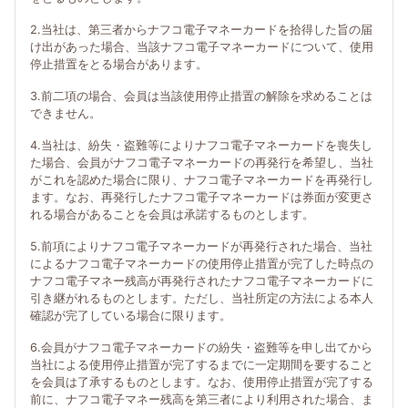
2.当社は、第三者からナフコ電子マネーカードを拾得した旨の届
け出があった場合、当該ナフコ電子マネーカードについて、使用
停止措置をとる場合があります。
3.前二項の場合、会員は当該使用停止措置の解除を求めることは
できません。
4.当社は、紛失・盗難等によりナフコ電子マネーカードを喪失し
た場合、会員がナフコ電子マネーカードの再発行を希望し、当社
がこれを認めた場合に限り、ナフコ電子マネーカードを再発行し
ます。なお、再発行したナフコ電子マネーカードは券面が変更さ
れる場合があることを会員は承諾するものとします。
5.前項によりナフコ電子マネーカードが再発行された場合、当社
によるナフコ電子マネーカードの使用停止措置が完了した時点の
ナフコ電子マネー残高が再発行されたナフコ電子マネーカードに
引き継がれるものとします。ただし、当社所定の方法による本人
確認が完了している場合に限ります。
6.会員がナフコ電子マネーカードの紛失・盗難等を申し出てから
当社による使用停止措置が完了するまでに一定期間を要すること
を会員は了承するものとします。なお、使用停止措置が完了する
前に、ナフコ電子マネー残高を第三者により利用された場合、ま