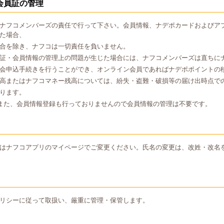
会員証の管理
ナフコメンバーズの責任で行って下さい。会員情報、ナデポカードおよびア
た場合、
合を除き、ナフコは一切責任を負いません。
証・会員情報の管理上の問題が生じた場合には、ナフコメンバーズは直ちに
会申込手続きを行うことができ、オンライン会員であればナデポポイントの
高またはナフコマネー残高については、紛失・盗難・破損等の届け出時点で
ります。
また、会員情報登録も行っておりませんので会員情報の管理は不要です。
はナフコアプリのマイページでご変更ください。氏名の変更は、改姓・改名
リシーに従って取扱い、厳重に管理・保管します。