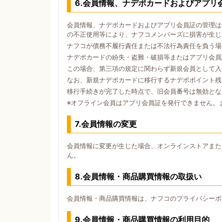
6.会員情報、ナデポカードおよびアプリ
会員情報、ナデポカードおよびアプリ会員証の管理は
の不正使用等により、ナフコメンバーズに損害が生じ
ナフコが債務不履行責任または不法行為責任を負う場
ナデポカードの紛失・盗難・破損等またはアプリ会員
この場合、第三項の規定に関わらず新規会員として入
なお、新規ナデポカードに移行するナデポポイント残
移行手続きが完了した時点で、旧会員番号は無効とな
※オフライン会員はアプリ会員証を発行できません。
7.会員情報の変更
会員情報に変更が生じた場合、オンラインストアまた
ん。
8.会員情報・商品購買情報の取扱い
会員情報・商品購買情報は、ナフコのプライバシーポ
9.会員情報・商品購買情報の利用目的