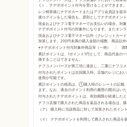
く）、ナデポポイント付与を受けることができます。
レジ精算後にナデポカードまたはアプリ会員証を提示
後ログインをした場合も、原則としてナデポポイント
現金およびナフコ電子マネーでお支払いの場合、対象商
ナデポポイント付与の対象外になります。またオンラ
現金およびナフコ電子マネー以外（クレジットカード
加算します。200円未満の購入金額の端数、商品以
※ナデポポイント付与対象外商品等（一例） ： 酒
累計ポイントは、1ポイント1円として、商品代金の
換することはできません。
ナフコメンバーズが第三項に違反し、二重にナフコメ
付与されたポイントは次回購入時、店舗のレジにおい
使用が可能です。
累計ポイントの残高は、①購入時のレシートの記載
ます。なお、過去のポイント利用の履歴の開示はいた
付与されたナデポポイントは、有効期限が経過したと
ナフコ店舗で購入された商品を返品される場合は、購
（ア） 購入時に当該商品に対して加算されたポイン
（イ） ナデポポイントを利用して購入された商品を