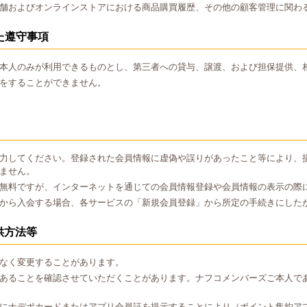
舗およびオンラインストアにおける商品購買履歴、その他の顧客管理に関わ
た遵守事項
本人のみが利用できるものとし、第三者への貸与、譲渡、および担保提供、
をすることができません。
力してください。登録された会員情報に虚偽や誤りがあったこと等により、
ません。
無料ですが、インターネットを通じての会員情報登録や会員情報の表示の際
から入会する場合、各サービスの「新規会員登録」から所定の手続きにした
供方法等
なく変更することがあります。
あることを確認させていただくことがあります。ナフコメンバーズご本人で
にナデポカードまたはアプリ会員証を提示することにより（ポイント集約ア