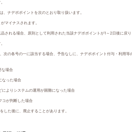
す。
は、ナデポポイントを次のとおり取り扱います。
トがマイナスされます。
返品される場合、原則として利用された当該ナデポポイントが1～2日後に戻り
す。
、次の各号の一に該当する場合、予告なしに、ナデポポイント付与・利用等
要な場合
になった場合
どによりシステムの運用が困難になった場合
フコが判断した場合
知をした後に、廃止することがあります。