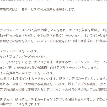
本規約のほか、各サービスの利用規約も適用されます。
ナフコメンバーズへの入会の お申し込みをされ、ナフコが入会を承認し、特
録を行った会員（ただし、小学生以下を除く）をいいます。オンライン会員
住所などの情報を入力し、パスワードの設定を行い（以下当該氏名・住所等
フコメンバーズをいいます。
ないナフコメンバーズをいいます。
ア」といいます）とは、ナフコが管理・運営するオンラインショップサービ
（iPhone/Android等の端末機）向けアプリケーションをいいます。
イン会員専用のWEBサイトをいいます。
ズに発行されるポイントカードをいいます。以下「ナデポカード」といいます
される、店舗でご使用頂ける会員証をいいます。以下「アプリ会員証」とい
アで商品購入の際に使用できるナデポポイントの付与やその他ナフコが随時
典であり、購入時にナデポカードまたはアプリ会員証を提示することで支払
同様のサービスを受けれます。