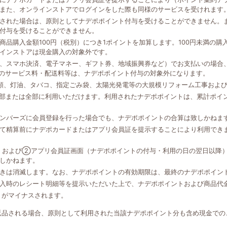
また、オンラインストアでログインをした際も同様のサービスを受けれます
された場合は、原則としてナデポポイント付与を受けることができません。
付与を受けることができません。
品購入金額100円（税別）につき1ポイントを加算します。100円未満の
インストアは現金購入の対象外です。
、スマホ決済、電子マネー、ギフト券、地域振興券など）でお支払いの場合、
外のサービス料・配送料等は、ナデポポイント付与の対象外になります。
類、灯油、タバコ、指定ごみ袋、太陽光発電等の大規模リフォーム工事およ
一部または全部に利用いただけます。利用されたナデポポイントは、累計ポイ
ンバーズに会員登録を行った場合でも、ナデポポイントの合算は致しかねま
て精算前にナデポカードまたはアプリ会員証を提示することにより利用でき
、および②アプリ会員証画面（ナデポポイントの付与・利用の日の翌日以降
しかねます。
きは消滅します。なお、ナデポポイントの有効期限は、最終のナデポポイン
入時のレシート明細等を提示いただいた上で、ナデポポイントおよび商品代
トがマイナスされます。
返品される場合、原則として利用された当該ナデポポイント分も含め現金での