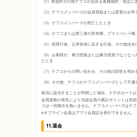
（1）本規約その他ナフコが定める各種規約・規定に
（2）ナフコメンバーズの会員登録または変更のお申
（3）ナフコメンバーズが死亡したとき
（4）ナフコまたは第三者の所有権、プライバシー権
（5）犯罪行為、公序良俗に反する行為、その他法令
（6）お客様が、暴力団員または暴力団員でなくなっ
たとき
（7）ナフコからの問い合わせ、その他の回答を求め
（8）その他、ナフコがナフコメンバーズとして不適
前項に該当することが判明した場合、ナデポカードお
会員資格の喪失により当該会員の累計ポイントは失効
コは一切責任を負いません。ナフコメンバーズはナフ
※オフライン会員はアプリ会員証を発行できません。
11.退会