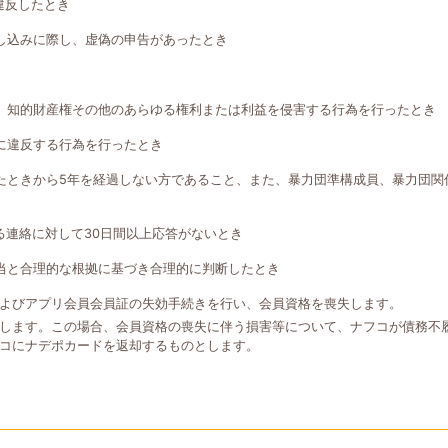
違反したとき
し込みに際し、虚偽の申告があったとき
、知的財産権その他のあらゆる権利または利益を侵害する行為を行ったとき
に違反する行為を行ったとき
たときから5年を経過しない方であること、また、暴力団準構成員、暴力団関
る連絡に対して30日間以上応答がないとき
当と合理的な根拠に基づき合理的に判断したとき
よびアプリ会員会員証の失効手続きを行い、会員資格を喪失します。
します。この場合、会員資格の喪失に伴う損害等について、ナフコが債務不
コにナデポカードを返却するものとします。