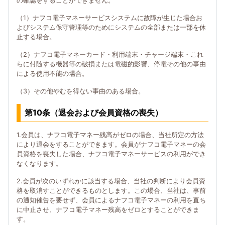
の確認をすることができません。
（1）ナフコ電子マネーサービスシステムに故障が生じた場合お
よびシステム保守管理等のためにシステムの全部または一部を休
止する場合。
（2）ナフコ電子マネーカード・利用端末・チャージ端末・これ
らに付随する機器等の破損または電磁的影響、停電その他の事由
による使用不能の場合。
（3）その他やむを得ない事由のある場合。
第10条（退会および会員資格の喪失）
1.会員は、ナフコ電子マネー残高がゼロの場合、当社所定の方法
により退会をすることができます。会員がナフコ電子マネーの会
員資格を喪失した場合、ナフコ電子マネーサービスの利用ができ
なくなります。
2.会員が次のいずれかに該当する場合、当社の判断により会員資
格を取消すことができるものとします。この場合、当社は、事前
の通知催告を要せず、会員によるナフコ電子マネーの利用を直ち
に中止させ、ナフコ電子マネー残高をゼロとすることができま
す。