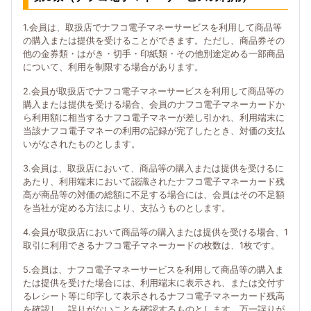
1.会員は、取扱店でナフコ電子マネーサービスを利用して商品等
の購入または提供を受けることができます。ただし、商品券その
他の金券類・はがき・切手・印紙類・その他別途定める一部商品
について、利用を制限する場合があります。
2.会員が取扱店でナフコ電子マネーサービスを利用して商品等の
購入または提供を受ける場合、会員のナフコ電子マネーカードか
ら利用額に相当するナフコ電子マネーが差し引かれ、利用端末に
当該ナフコ電子マネーの利用の記録が完了したとき、対価の支払
いがなされたものとします。
3.会員は、取扱店において、商品等の購入または提供を受けるに
あたり、利用端末において認識されたナフコ電子マネーカード残
高が商品等の対価の総額に不足する場合には、会員はその不足額
を当社が定める方法により、支払うものとします。
4.会員が取扱店において商品等の購入または提供を受ける場合、1
取引に利用できるナフコ電子マネーカードの枚数は、1枚です。
5.会員は、ナフコ電子マネーサービスを利用して商品等の購入ま
たは提供を受けた場合には、利用端末に表示され、または交付す
るレシート等に印字して表示されるナフコ電子マネーカード残高
を確認し、誤りがないことを確認するものとします。万一誤りが