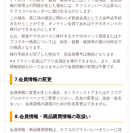
報の管理上の問題が生じた場合には、ナフコメンバーズは直ちに
ナフココールセンターに届け出るものとします。
この場合、第三項の規定に関わらず新規会員として入会申込手続
きを行うことができ、オンライン会員であればナデポポイントの
移行ができるものとします。
なお、新規ナデポカードに移行するナデポポイント残高またはナ
フコマネー残高については、紛失・盗難・破損等の届け出時点で
の残高となります。
移行手続きが完了した時点で、旧会員番号は無効となります。
※オフライン会員はアプリ会員証を発行できません。また、会員
情報登録も行っておりませんので会員情報の管理は不要です。
7.会員情報の変更
会員情報に変更が生じた場合、オンラインストアまたはナフコア
プリのマイページでご変更ください。氏名の変更は、改姓・改名
をいい、会員資格の譲渡のための氏名変更はできません。
8.会員情報・商品購買情報の取扱い
会員情報・商品購買情報は、ナフコのプライバシーポリシーに従