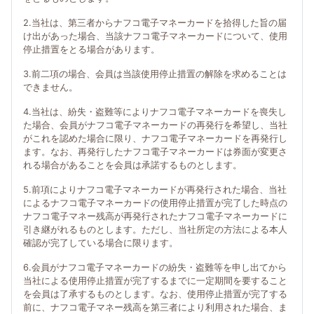
2.当社は、第三者からナフコ電子マネーカードを拾得した旨の届
け出があった場合、当該ナフコ電子マネーカードについて、使用
停止措置をとる場合があります。
3.前二項の場合、会員は当該使用停止措置の解除を求めることは
できません。
4.当社は、紛失・盗難等によりナフコ電子マネーカードを喪失し
た場合、会員がナフコ電子マネーカードの再発行を希望し、当社
がこれを認めた場合に限り、ナフコ電子マネーカードを再発行し
ます。なお、再発行したナフコ電子マネーカードは券面が変更さ
れる場合があることを会員は承諾するものとします。
5.前項によりナフコ電子マネーカードが再発行された場合、当社
によるナフコ電子マネーカードの使用停止措置が完了した時点の
ナフコ電子マネー残高が再発行されたナフコ電子マネーカードに
引き継がれるものとします。ただし、当社所定の方法による本人
確認が完了している場合に限ります。
6.会員がナフコ電子マネーカードの紛失・盗難等を申し出てから
当社による使用停止措置が完了するまでに一定期間を要すること
を会員は了承するものとします。なお、使用停止措置が完了する
前に、ナフコ電子マネー残高を第三者により利用された場合、ま