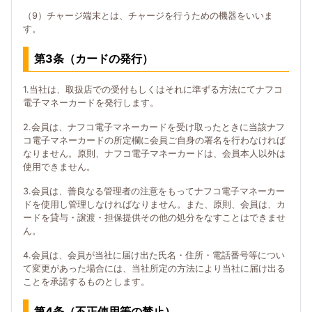
（9）チャージ端末とは、チャージを行うための機器をいいま
す。
第3条（カードの発行）
1.当社は、取扱店での受付もしくはそれに準ずる方法にてナフコ
電子マネーカードを発行します。
2.会員は、ナフコ電子マネーカードを受け取ったときに当該ナフ
コ電子マネーカードの所定欄に会員ご自身の署名を行わなければ
なりません。原則、ナフコ電子マネーカードは、会員本人以外は
使用できません。
3.会員は、善良なる管理者の注意をもってナフコ電子マネーカー
ドを使用し管理しなければなりません。また、原則、会員は、カ
ードを貸与・譲渡・担保提供その他の処分をなすことはできませ
ん。
4.会員は、会員が当社に届け出た氏名・住所・電話番号等につい
て変更があった場合には、当社所定の方法により当社に届け出る
ことを承諾するものとします。
第4条（不正使用等の禁止）