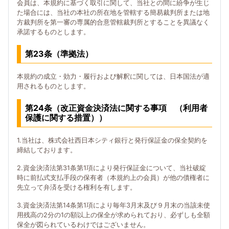
会員は、本規約に基づく取引に関して、当社との間に紛争が生じ
た場合には、当社の本社の所在地を管轄する簡易裁判所または地
方裁判所を第一審の専属的合意管轄裁判所とすることを異議なく
承諾するものとします。
第23条（準拠法）
本規約の成立・効力・履行および解釈に関しては、日本国法が適
用されるものとします。
第24条（改正資金決済法に関する事項 （利用者
保護に関する措置））
1.当社は、株式会社西日本シティ銀行と発行保証金の保全契約を
締結しております。
2.資金決済法第31条第1項により発行保証金について、当社破綻
時に前払式支払手段の保有者（本規約上の会員）が他の債権者に
先立って弁済を受ける権利を有します。
3.資金決済法第14条第1項により毎年3月末及び９月末の当該未使
用残高の2分の1の額以上の保全が求められており、必ずしも全額
保全が図られているわけではございません。