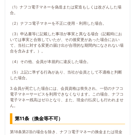
（1）ナフコ電子マネーを偽造または変造もしくは改ざんした場
合。
（2）ナフコ電子マネーを不正に使用・利用した場合。
（3）申込書等に記載した事項が事実と異なる場合（記載時にお
いては事実と合致していたが、その後変更があった場合におい
て、当社に対する変更の届け出が合理的な期間内になされない場
合を含みます。）。
（4）その他、会員が本規約に違反した場合。
（5）上記に準ずる行為があり、当社が会員として不適格と判断
した場合。
3.会員が死亡した場合には、会員資格は喪失され、一切のナフコ
電子マネーサービスを利用できなくなります。この場合、ナフコ
電子マネー残高はゼロとなり、また、現金の払戻しも行われませ
ん。
第11条（換金等不可）
第18条第2項の場合を除き、ナフコ電子マネーの換金または現金