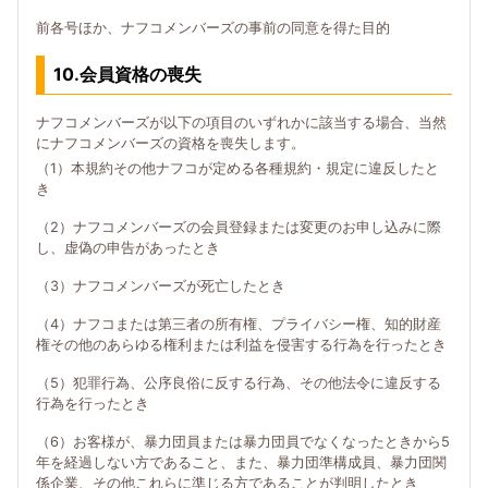
前各号ほか、ナフコメンバーズの事前の同意を得た目的
10.会員資格の喪失
ナフコメンバーズが以下の項目のいずれかに該当する場合、当然
にナフコメンバーズの資格を喪失します。
（1）本規約その他ナフコが定める各種規約・規定に違反したと
き
（2）ナフコメンバーズの会員登録または変更のお申し込みに際
し、虚偽の申告があったとき
（3）ナフコメンバーズが死亡したとき
（4）ナフコまたは第三者の所有権、プライバシー権、知的財産
権その他のあらゆる権利または利益を侵害する行為を行ったとき
（5）犯罪行為、公序良俗に反する行為、その他法令に違反する
行為を行ったとき
（6）お客様が、暴力団員または暴力団員でなくなったときから5
年を経過しない方であること、また、暴力団準構成員、暴力団関
係企業、その他これらに準じる方であることが判明したとき