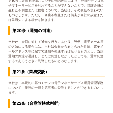
第10条に定める理由およびその他の理由により、会員がナフコ電
子マネーサービスを利用することができないことで、当該会員に
生じた不利益または損害について、当社は、その責任を負わない
ものとします。ただし、当該不利益または損害が当社の故意また
は重過失による場合を除きます。
第20条（通知の到達）
当社が、会員に対して通知を行うにあたり、郵便、電子メール等
の方法による場合には、当社は会員から届けられた住所、電子メ
ールアドレス等に宛てて通知を発送すれば足りるものとし、当該
通知の到達が遅延し、または到達しなかったとしても、通常到達
するであろうときに到達したものとみなします。
第21条（業務委託）
当社は、本規約に基づくナフコ電子マネーサービス運営管理業務
について、業務の一部を第三者に委託することができるものとし
ます。
第22条（合意管轄裁判所）