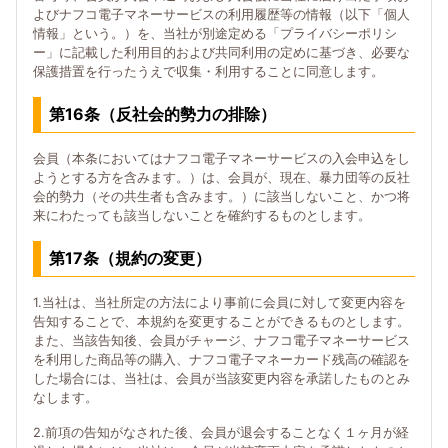
よびナフコ電子マネーサービスの利用履歴等の情報（以下「個人
情報」という。）を、当社が別途定める「プライバシーポリシ
ー」に記載した利用目的および共同利用の定めに基づき、必要な
保護措置を行ったうえで収集・利用することに同意します。
第16条（反社会的勢力の排除）
会員（本条においてはナフコ電子マネーサービスの入会申込をし
ようとする方を含みます。）は、会員が、現在、暴力団等の反社
会的勢力（その共生者も含みます。）に該当しないこと、かつ将
来にわたっても該当しないことを確約するものとします。
第17条（規約の変更）
1.当社は、当社所定の方法により事前に会員に対して変更内容を
告知することで、本規約を変更することができるものとします。
また、当該告知後、会員がチャージ、ナフコ電子マネーサービス
を利用した商品等の購入、ナフコ電子マネーカード残高の確認を
した場合には、当社は、会員が当該変更内容を承諾したものとみ
なします。
2.前項の告知がなされた後、会員が退会することなく１ヶ月が経