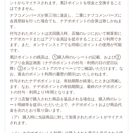
ントからマイナスされます。累計ポイントを現金と交換すること
はできません。
ナフコメンバーズが第三項に違反し、二重にナフコメンバーズに
会員登録を行った場合でも、ナデポポイントの合算は致しかねま
す。
付与されたポイントは次回購入時、店舗のレジにおいて精算前に
ナデポカードまたはアプリ会員証を提示することにより利用でき
ます。また、オンラインストアでも同様にポイントの使用が可能
です。
累計ポイントの残高は、①購入時のレシートの記載、および②
アプリ会員証画面（ナデポポイントの付与・利用の日の翌日以
降）③オンラインストアのマイページでご確認いただけます。な
お、過去のポイント利用の履歴の開示はいたしかねます。
付与されたナデポポイントは、有効期限が経過したときは消滅し
ます。なお、ナデポポイントの有効期限は、最終のナデポポイン
トの付与・利用より1年間となります。
ナフコ店舗で購入された商品を返品される場合は、購入時のレシ
ート明細等を提示いただいた上で、ナデポポイントおよび商品代
金を次のとおり取り扱います。
（ア） 購入時に当該商品に対して加算されたポイントがマイナス
されます。