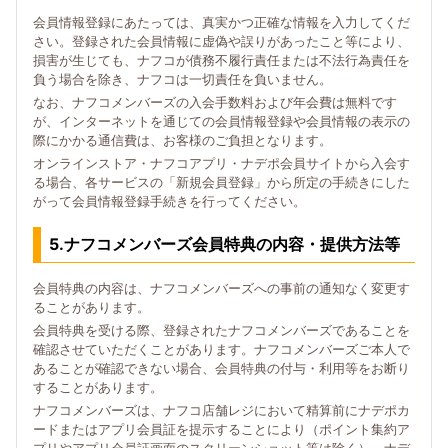
会員情報登録にあたっては、真実かつ正確な情報を入力してくだ
さい。登録された会員情報に虚偽や誤りがあったこと等により、
損害が生じても、ナフコが債務不履行責任または不法行為責任を
負う場合を除き、ナフコは一切責任を負いません。
なお、ナフコメンバーズの入会手数料および年会費は無料です
が、インターネットを通じての会員情報登録や会員情報の表示の
際にかかる通信費は、お客様のご負担となります。
オンラインストア・ナフコアプリ・ナデポ会員サイトから入会す
る場合、各サービスの「新規会員登録」から所定の手続きにした
がって会員情報登録手続きを行ってください。
5.ナフコメンバーズ会員特典の内容・提供方法等
会員特典の内容は、ナフコメンバーズへの事前の通知なく変更す
ることがあります。
会員特典を受ける際、登録されたナフコメンバーズであることを
確認させていただくことがあります。ナフコメンバーズご本人で
あることが確認できない場合、会員特典の付与・利用等をお断り
することがあります。
ナフコメンバーズは、ナフコ店舗レジにおいて精算前にナデポカ
ードまたはアプリ会員証を提示することにより（ポイント集約ア