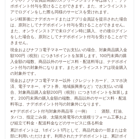
プリやアプリ会員証画面のスクリーンショット等は除く）、ナデ
ポポイント付与を受けることができます。また、オンラインスト
アでログインをした際も同様のサービスを受けれます。
レジ精算後にナデポカードまたはアプリ会員証を提示された場合
は、原則としてナデポポイント付与を受けることができません。
また、オンラインストアで未ログイン時に購入、その後ログイン
をした場合も、原則としてナデポポイント付与を受けることがで
きません。
現金およびナフコ電子マネーでお支払いの場合、対象商品購入金
額100円（税別）につき1ポイントを加算します。100円未満の購
入金額の端数、商品以外のサービス料・配送料等は、ナデポポイ
ント付与の対象外になります。またオンラインストアは現金購入
の対象外です。
現金およびナフコ電子マネー以外（クレジットカード、スマホ決
済、電子マネー、ギフト券、地域振興券など）でお支払いの場
合、対象商品購入金額200円（税別）につき1ポイントを加算しま
す。200円未満の購入金額の端数、商品以外のサービス料・配送
料等は、ナデポポイント付与の対象外になります。
※ナデポポイント付与対象外商品等（一例） ： 酒類、灯油、
タバコ、指定ごみ袋、太陽光発電等の大規模リフォーム工事およ
び組立て料金・配送料金などのサービスに係る料金
累計ポイントは、1ポイント1円として、商品代金の一部または全
部に利用いただけます。利用されたナデポポイントは、累計ポイ