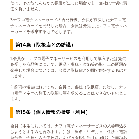
たは、その他なんらかの損害が生じた場合でも、当社は一切の責
任を負いません。
7.ナフコ電子マネーカードの再発行後、会員が喪失したナフコ電
子マネーカードを発見した場合、会員は発見したナフコ電子マネ
ーカードを破棄するものとします。
第14条（取扱店との紛議）
1.会員が、ナフコ電子マネーサービスを利用して購入または提供
を受けた商品等について、返品・瑕疵・欠陥等の取引上の問題が
発生した場合については、会員と取扱店との間で解決するものと
します。
2.前項の場合においても、会員は、当社（取扱店）に対し、ナフ
コ電子マネーの利用の取消し等を求めることはできないものとし
ます。
第15条（個人情報の収集・利用）
会員（本条においては、ナフコ電子マネーサービスの入会申込を
しようとする方を含みます。）は、氏名・生年月日・住所・電話
番号等、会員が入会申込時および入会後に当社に届け出た事項お