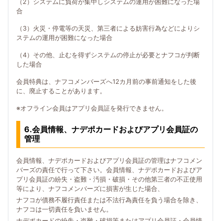
（2）システムに負荷が集中しシステムの運用が困難になった場
合
（3）火災・停電等の天災、第三者による妨害行為などによりシ
ステムの運用が困難になった場合
（4）その他、止むを得ずシステムの停止が必要とナフコが判断
した場合
会員特典は、ナフコメンバーズへ12カ月前の事前通知をした後
に、廃止することがあります。
※オフライン会員はアプリ会員証を発行できません。
6.会員情報、ナデポカードおよびアプリ会員証の
管理
会員情報、ナデポカードおよびアプリ会員証の管理はナフコメン
バーズの責任で行って下さい。会員情報、ナデポカードおよびア
プリ会員証の紛失・盗難・汚損・破損・その他第三者の不正使用
等により、ナフコメンバーズに損害が生じた場合、
ナフコが債務不履行責任または不法行為責任を負う場合を除き、
ナフコは一切責任を負いません。
ナデポカードの紛失・盗難・破損等またはアプリ会員証・会員情