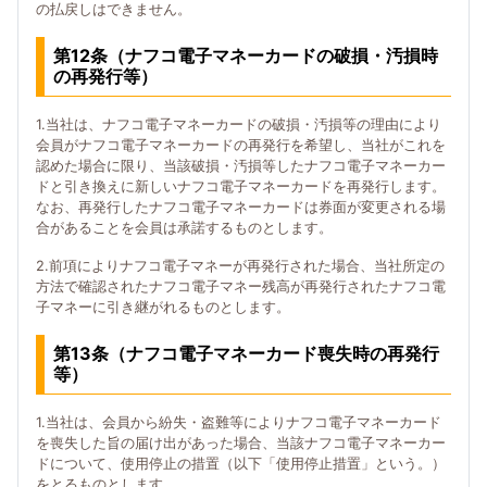
の払戻しはできません。
第12条（ナフコ電子マネーカードの破損・汚損時
の再発行等）
1.当社は、ナフコ電子マネーカードの破損・汚損等の理由により
会員がナフコ電子マネーカードの再発行を希望し、当社がこれを
認めた場合に限り、当該破損・汚損等したナフコ電子マネーカー
ドと引き換えに新しいナフコ電子マネーカードを再発行します。
なお、再発行したナフコ電子マネーカードは券面が変更される場
合があることを会員は承諾するものとします。
2.前項によりナフコ電子マネーが再発行された場合、当社所定の
方法で確認されたナフコ電子マネー残高が再発行されたナフコ電
子マネーに引き継がれるものとします。
第13条（ナフコ電子マネーカード喪失時の再発行
等）
1.当社は、会員から紛失・盗難等によりナフコ電子マネーカード
を喪失した旨の届け出があった場合、当該ナフコ電子マネーカー
ドについて、使用停止の措置（以下「使用停止措置」という。）
をとるものとします。