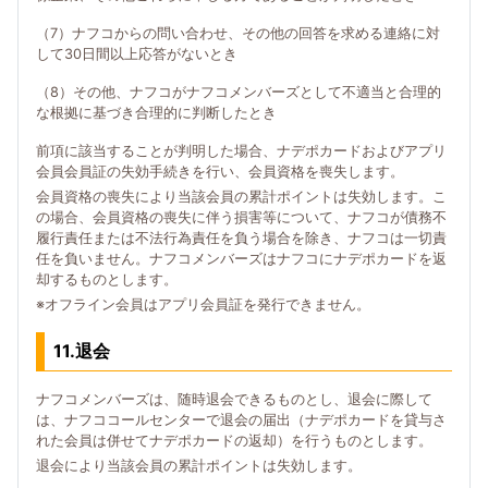
（7）ナフコからの問い合わせ、その他の回答を求める連絡に対
して30日間以上応答がないとき
（8）その他、ナフコがナフコメンバーズとして不適当と合理的
な根拠に基づき合理的に判断したとき
前項に該当することが判明した場合、ナデポカードおよびアプリ
会員会員証の失効手続きを行い、会員資格を喪失します。
会員資格の喪失により当該会員の累計ポイントは失効します。こ
の場合、会員資格の喪失に伴う損害等について、ナフコが債務不
履行責任または不法行為責任を負う場合を除き、ナフコは一切責
任を負いません。ナフコメンバーズはナフコにナデポカードを返
却するものとします。
※オフライン会員はアプリ会員証を発行できません。
11.退会
ナフコメンバーズは、随時退会できるものとし、退会に際して
は、ナフココールセンターで退会の届出（ナデポカードを貸与さ
れた会員は併せてナデポカードの返却）を行うものとします。
退会により当該会員の累計ポイントは失効します。