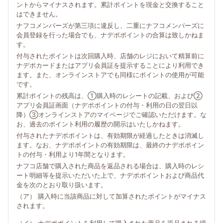
ントからマイナスされます。累計ポイントを現金と交換すること
はできません。
ナフコメンバーズが第三項に違反し、二重にナフコメンバーズに
会員登録を行った場合でも、ナデポポイントの合算は致しかねま
す。
付与されたポイントは次回購入時、店舗のレジにおいて精算前に
ナデポカードまたはアプリ会員証を提示することにより利用でき
ます。また、オンラインストアでも同様にポイントの使用が可能
です。
累計ポイントの残高は、①購入時のレシートの記載、および②
アプリ会員証画面（ナデポポイントの付与・利用の日の翌日以
降）③オンラインストアのマイページでご確認いただけます。な
お、過去のポイント利用の履歴の開示はいたしかねます。
付与されたナデポポイントは、有効期限が経過したときは消滅し
ます。なお、ナデポポイントの有効期限は、最終のナデポポイン
トの付与・利用より1年間となります。
ナフコ店舗で購入された商品を返品される場合は、購入時のレシ
ート明細等を提示いただいた上で、ナデポポイントおよび商品代
金を次のとおり取り扱います。
（ア） 購入時に当該商品に対して加算されたポイントがマイナス
されます。