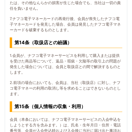
たは、その他なんらかの損害が生じた場合でも、当社は一切の責
任を負いません。
7.ナフコ電子マネーカードの再発行後、会員が喪失したナフコ電
子マネーカードを発見した場合、会員は発見したナフコ電子マネ
ーカードを破棄するものとします。
第14条（取扱店との紛議）
1.会員が、ナフコ電子マネーサービスを利用して購入または提供
を受けた商品等について、返品・瑕疵・欠陥等の取引上の問題が
発生した場合については、会員と取扱店との間で解決するものと
します。
2.前項の場合においても、会員は、当社（取扱店）に対し、ナフ
コ電子マネーの利用の取消し等を求めることはできないものとし
ます。
第15条（個人情報の収集・利用）
会員（本条においては、ナフコ電子マネーサービスの入会申込を
しようとする方を含みます。）は、氏名・生年月日・住所・電話
番号等、会員が入会申込時および入会後に当社に届け出た事項お