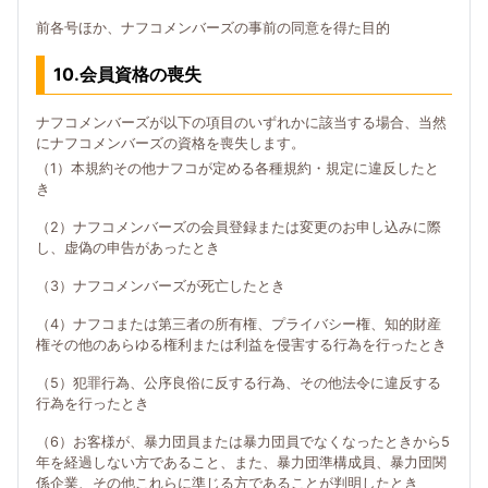
前各号ほか、ナフコメンバーズの事前の同意を得た目的
10.会員資格の喪失
ナフコメンバーズが以下の項目のいずれかに該当する場合、当然
にナフコメンバーズの資格を喪失します。
（1）本規約その他ナフコが定める各種規約・規定に違反したと
き
（2）ナフコメンバーズの会員登録または変更のお申し込みに際
し、虚偽の申告があったとき
（3）ナフコメンバーズが死亡したとき
（4）ナフコまたは第三者の所有権、プライバシー権、知的財産
権その他のあらゆる権利または利益を侵害する行為を行ったとき
（5）犯罪行為、公序良俗に反する行為、その他法令に違反する
行為を行ったとき
（6）お客様が、暴力団員または暴力団員でなくなったときから5
年を経過しない方であること、また、暴力団準構成員、暴力団関
係企業、その他これらに準じる方であることが判明したとき