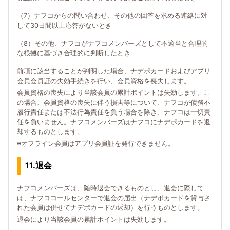
（7）ナフコからの問い合わせ、その他の回答を求める連絡に対
して30日間以上応答がないとき
（8）その他、ナフコがナフコメンバーズとして不適当と合理的
な根拠に基づき合理的に判断したとき
前項に該当することが判明した場合、ナデポカードおよびアプリ
会員会員証の失効手続きを行い、会員資格を喪失します。
会員資格の喪失により当該会員の累計ポイントは失効します。こ
の場合、会員資格の喪失に伴う損害等について、ナフコが債務不
履行責任または不法行為責任を負う場合を除き、ナフコは一切責
任を負いません。ナフコメンバーズはナフコにナデポカードを返
却するものとします。
※オフライン会員はアプリ会員証を発行できません。
11.退会
ナフコメンバーズは、随時退会できるものとし、退会に際して
は、ナフココールセンターで退会の届出（ナデポカードを貸与さ
れた会員は併せてナデポカードの返却）を行うものとします。
退会により当該会員の累計ポイントは失効します。