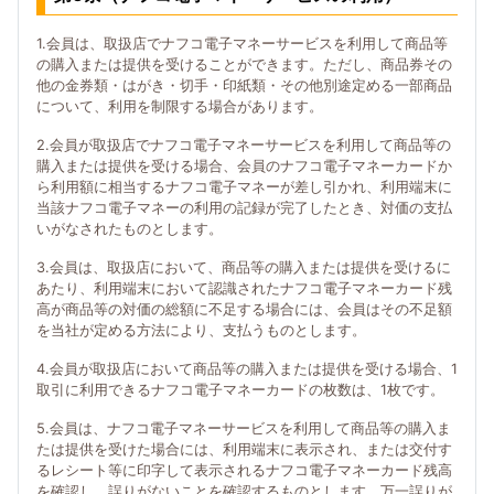
1.会員は、取扱店でナフコ電子マネーサービスを利用して商品等
の購入または提供を受けることができます。ただし、商品券その
他の金券類・はがき・切手・印紙類・その他別途定める一部商品
について、利用を制限する場合があります。
2.会員が取扱店でナフコ電子マネーサービスを利用して商品等の
購入または提供を受ける場合、会員のナフコ電子マネーカードか
ら利用額に相当するナフコ電子マネーが差し引かれ、利用端末に
当該ナフコ電子マネーの利用の記録が完了したとき、対価の支払
いがなされたものとします。
3.会員は、取扱店において、商品等の購入または提供を受けるに
あたり、利用端末において認識されたナフコ電子マネーカード残
高が商品等の対価の総額に不足する場合には、会員はその不足額
を当社が定める方法により、支払うものとします。
4.会員が取扱店において商品等の購入または提供を受ける場合、1
取引に利用できるナフコ電子マネーカードの枚数は、1枚です。
5.会員は、ナフコ電子マネーサービスを利用して商品等の購入ま
たは提供を受けた場合には、利用端末に表示され、または交付す
るレシート等に印字して表示されるナフコ電子マネーカード残高
を確認し、誤りがないことを確認するものとします。万一誤りが