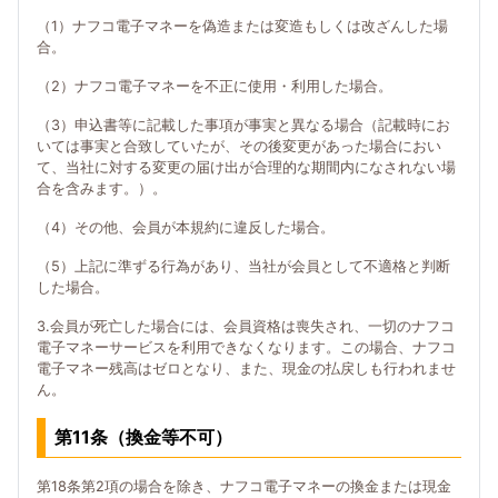
（1）ナフコ電子マネーを偽造または変造もしくは改ざんした場
合。
（2）ナフコ電子マネーを不正に使用・利用した場合。
（3）申込書等に記載した事項が事実と異なる場合（記載時にお
いては事実と合致していたが、その後変更があった場合におい
て、当社に対する変更の届け出が合理的な期間内になされない場
合を含みます。）。
（4）その他、会員が本規約に違反した場合。
（5）上記に準ずる行為があり、当社が会員として不適格と判断
した場合。
3.会員が死亡した場合には、会員資格は喪失され、一切のナフコ
電子マネーサービスを利用できなくなります。この場合、ナフコ
電子マネー残高はゼロとなり、また、現金の払戻しも行われませ
ん。
第11条（換金等不可）
第18条第2項の場合を除き、ナフコ電子マネーの換金または現金