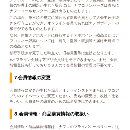
報の管理上の問題が生じた場合には、ナフコメンバーズは直ちに
ナフココールセンターに届け出るものとします。
この場合、第三項の規定に関わらず新規会員として入会申込手続
きを行うことができ、オンライン会員であればナデポポイントの
移行ができるものとします。
なお、新規ナデポカードに移行するナデポポイント残高またはナ
フコマネー残高については、紛失・盗難・破損等の届け出時点で
の残高となります。
移行手続きが完了した時点で、旧会員番号は無効となります。
※オフライン会員はアプリ会員証を発行できません。また、会員
情報登録も行っておりませんので会員情報の管理は不要です。
7.会員情報の変更
会員情報に変更が生じた場合、オンラインストアまたはナフコア
プリのマイページでご変更ください。氏名の変更は、改姓・改名
をいい、会員資格の譲渡のための氏名変更はできません。
8.会員情報・商品購買情報の取扱い
会員情報・商品購買情報は、ナフコのプライバシーポリシーに従