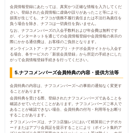
会員情報登録にあたっては、真実かつ正確な情報を入力してくだ
さい。登録された会員情報に虚偽や誤りがあったこと等により、
損害が生じても、ナフコが債務不履行責任または不法行為責任を
負う場合を除き、ナフコは一切責任を負いません。
なお、ナフコメンバーズの入会手数料および年会費は無料です
が、インターネットを通じての会員情報登録や会員情報の表示の
際にかかる通信費は、お客様のご負担となります。
オンラインストア・ナフコアプリ・ナデポ会員サイトから入会す
る場合、各サービスの「新規会員登録」から所定の手続きにした
がって会員情報登録手続きを行ってください。
5.ナフコメンバーズ会員特典の内容・提供方法等
会員特典の内容は、ナフコメンバーズへの事前の通知なく変更す
ることがあります。
会員特典を受ける際、登録されたナフコメンバーズであることを
確認させていただくことがあります。ナフコメンバーズご本人で
あることが確認できない場合、会員特典の付与・利用等をお断り
することがあります。
ナフコメンバーズは、ナフコ店舗レジにおいて精算前にナデポカ
ードまたはアプリ会員証を提示することにより（ポイント集約ア