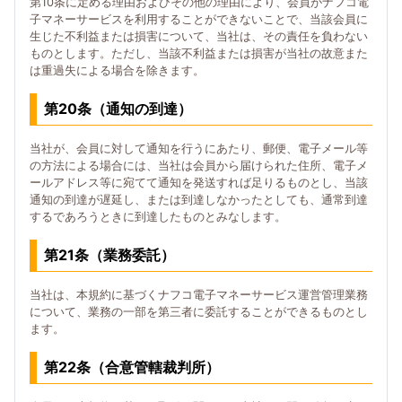
第10条に定める理由およびその他の理由により、会員がナフコ電
子マネーサービスを利用することができないことで、当該会員に
生じた不利益または損害について、当社は、その責任を負わない
ものとします。ただし、当該不利益または損害が当社の故意また
は重過失による場合を除きます。
第20条（通知の到達）
当社が、会員に対して通知を行うにあたり、郵便、電子メール等
の方法による場合には、当社は会員から届けられた住所、電子メ
ールアドレス等に宛てて通知を発送すれば足りるものとし、当該
通知の到達が遅延し、または到達しなかったとしても、通常到達
するであろうときに到達したものとみなします。
第21条（業務委託）
当社は、本規約に基づくナフコ電子マネーサービス運営管理業務
について、業務の一部を第三者に委託することができるものとし
ます。
第22条（合意管轄裁判所）