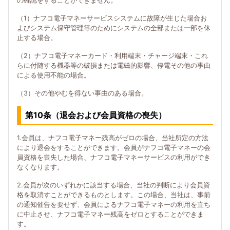
の確認をすることができません。
（1）ナフコ電子マネーサービスシステムに故障が生じた場合お
よびシステム保守管理等のためにシステムの全部または一部を休
止する場合。
（2）ナフコ電子マネーカード・利用端末・チャージ端末・これ
らに付随する機器等の破損または電磁的影響、停電その他の事由
による使用不能の場合。
（3）その他やむを得ない事由のある場合。
第10条（退会および会員資格の喪失）
1.会員は、ナフコ電子マネー残高がゼロの場合、当社所定の方法
により退会をすることができます。会員がナフコ電子マネーの会
員資格を喪失した場合、ナフコ電子マネーサービスの利用ができ
なくなります。
2.会員が次のいずれかに該当する場合、当社の判断により会員資
格を取消すことができるものとします。この場合、当社は、事前
の通知催告を要せず、会員によるナフコ電子マネーの利用を直ち
に中止させ、ナフコ電子マネー残高をゼロとすることができま
す。