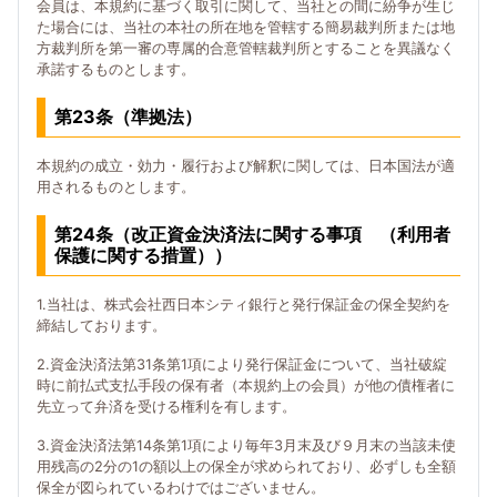
会員は、本規約に基づく取引に関して、当社との間に紛争が生じ
た場合には、当社の本社の所在地を管轄する簡易裁判所または地
方裁判所を第一審の専属的合意管轄裁判所とすることを異議なく
承諾するものとします。
第23条（準拠法）
本規約の成立・効力・履行および解釈に関しては、日本国法が適
用されるものとします。
第24条（改正資金決済法に関する事項 （利用者
保護に関する措置））
1.当社は、株式会社西日本シティ銀行と発行保証金の保全契約を
締結しております。
2.資金決済法第31条第1項により発行保証金について、当社破綻
時に前払式支払手段の保有者（本規約上の会員）が他の債権者に
先立って弁済を受ける権利を有します。
3.資金決済法第14条第1項により毎年3月末及び９月末の当該未使
用残高の2分の1の額以上の保全が求められており、必ずしも全額
保全が図られているわけではございません。