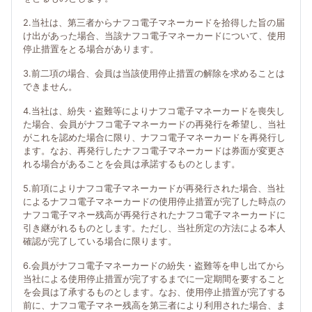
2.当社は、第三者からナフコ電子マネーカードを拾得した旨の届
け出があった場合、当該ナフコ電子マネーカードについて、使用
停止措置をとる場合があります。
3.前二項の場合、会員は当該使用停止措置の解除を求めることは
できません。
4.当社は、紛失・盗難等によりナフコ電子マネーカードを喪失し
た場合、会員がナフコ電子マネーカードの再発行を希望し、当社
がこれを認めた場合に限り、ナフコ電子マネーカードを再発行し
ます。なお、再発行したナフコ電子マネーカードは券面が変更さ
れる場合があることを会員は承諾するものとします。
5.前項によりナフコ電子マネーカードが再発行された場合、当社
によるナフコ電子マネーカードの使用停止措置が完了した時点の
ナフコ電子マネー残高が再発行されたナフコ電子マネーカードに
引き継がれるものとします。ただし、当社所定の方法による本人
確認が完了している場合に限ります。
6.会員がナフコ電子マネーカードの紛失・盗難等を申し出てから
当社による使用停止措置が完了するまでに一定期間を要すること
を会員は了承するものとします。なお、使用停止措置が完了する
前に、ナフコ電子マネー残高を第三者により利用された場合、ま