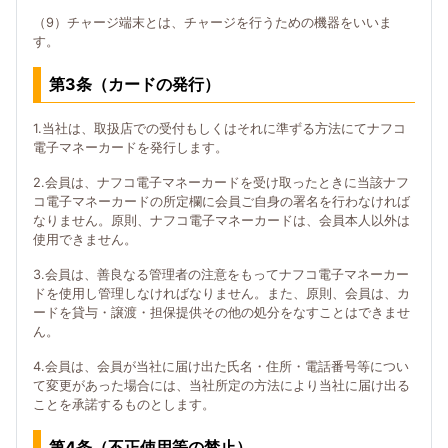
（9）チャージ端末とは、チャージを行うための機器をいいま
す。
第3条（カードの発行）
1.当社は、取扱店での受付もしくはそれに準ずる方法にてナフコ
電子マネーカードを発行します。
2.会員は、ナフコ電子マネーカードを受け取ったときに当該ナフ
コ電子マネーカードの所定欄に会員ご自身の署名を行わなければ
なりません。原則、ナフコ電子マネーカードは、会員本人以外は
使用できません。
3.会員は、善良なる管理者の注意をもってナフコ電子マネーカー
ドを使用し管理しなければなりません。また、原則、会員は、カ
ードを貸与・譲渡・担保提供その他の処分をなすことはできませ
ん。
4.会員は、会員が当社に届け出た氏名・住所・電話番号等につい
て変更があった場合には、当社所定の方法により当社に届け出る
ことを承諾するものとします。
第4条（不正使用等の禁止）