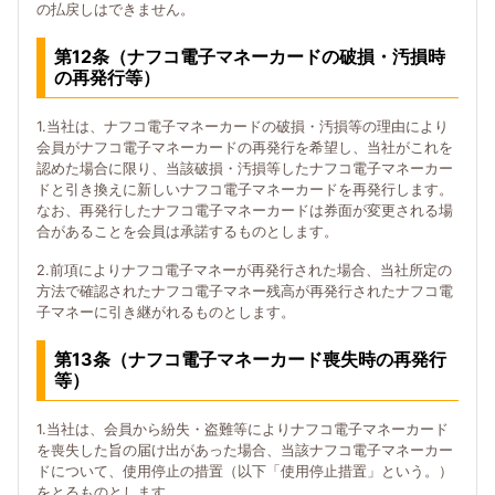
の払戻しはできません。
第12条（ナフコ電子マネーカードの破損・汚損時
の再発行等）
1.当社は、ナフコ電子マネーカードの破損・汚損等の理由により
会員がナフコ電子マネーカードの再発行を希望し、当社がこれを
認めた場合に限り、当該破損・汚損等したナフコ電子マネーカー
ドと引き換えに新しいナフコ電子マネーカードを再発行します。
なお、再発行したナフコ電子マネーカードは券面が変更される場
合があることを会員は承諾するものとします。
2.前項によりナフコ電子マネーが再発行された場合、当社所定の
方法で確認されたナフコ電子マネー残高が再発行されたナフコ電
子マネーに引き継がれるものとします。
第13条（ナフコ電子マネーカード喪失時の再発行
等）
1.当社は、会員から紛失・盗難等によりナフコ電子マネーカード
を喪失した旨の届け出があった場合、当該ナフコ電子マネーカー
ドについて、使用停止の措置（以下「使用停止措置」という。）
をとるものとします。