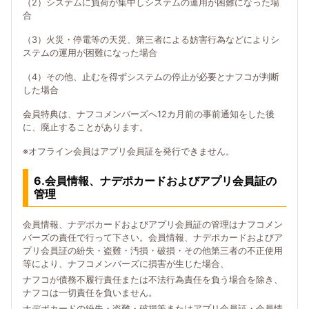
（2）システムに負荷が集中しシステムの運用が困難になった場
合
（3）火災・停電等の天災、第三者による妨害行為などによりシ
ステムの運用が困難になった場合
（4）その他、止むを得ずシステムの停止が必要とナフコが判断
した場合
会員特典は、ナフコメンバーズへ12カ月前の事前通知をした後
に、廃止することがあります。
※オフライン会員はアプリ会員証を発行できません。
6.会員情報、ナデポカードおよびアプリ会員証の
管理
会員情報、ナデポカードおよびアプリ会員証の管理はナフコメン
バーズの責任で行って下さい。会員情報、ナデポカードおよびア
プリ会員証の紛失・盗難・汚損・破損・その他第三者の不正使用
等により、ナフコメンバーズに損害が生じた場合、
ナフコが債務不履行責任または不法行為責任を負う場合を除き、
ナフコは一切責任を負いません。
ナデポカードの紛失・盗難・破損等またはアプリ会員証・会員情