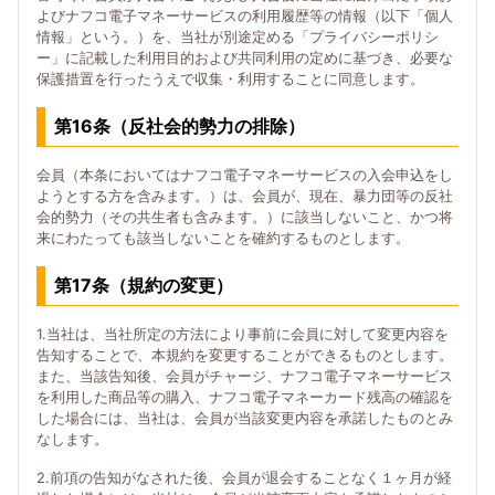
よびナフコ電子マネーサービスの利用履歴等の情報（以下「個人
情報」という。）を、当社が別途定める「プライバシーポリシ
ー」に記載した利用目的および共同利用の定めに基づき、必要な
保護措置を行ったうえで収集・利用することに同意します。
第16条（反社会的勢力の排除）
会員（本条においてはナフコ電子マネーサービスの入会申込をし
ようとする方を含みます。）は、会員が、現在、暴力団等の反社
会的勢力（その共生者も含みます。）に該当しないこと、かつ将
来にわたっても該当しないことを確約するものとします。
第17条（規約の変更）
1.当社は、当社所定の方法により事前に会員に対して変更内容を
告知することで、本規約を変更することができるものとします。
また、当該告知後、会員がチャージ、ナフコ電子マネーサービス
を利用した商品等の購入、ナフコ電子マネーカード残高の確認を
した場合には、当社は、会員が当該変更内容を承諾したものとみ
なします。
2.前項の告知がなされた後、会員が退会することなく１ヶ月が経