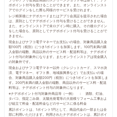
プリやアプリ会員証画面のスクリーンショット等は除く）、ナデ
ポポイント付与を受けることができます。また、オンラインスト
アでログインをした際も同様のサービスを受けれます。
レジ精算後にナデポカードまたはアプリ会員証を提示された場合
は、原則としてナデポポイント付与を受けることができません。
また、オンラインストアで未ログイン時に購入、その後ログイン
をした場合も、原則としてナデポポイント付与を受けることがで
きません。
現金およびナフコ電子マネーでお支払いの場合、対象商品購入金
額100円（税別）につき1ポイントを加算します。100円未満の購
入金額の端数、商品以外のサービス料・配送料等は、ナデポポイ
ント付与の対象外になります。またオンラインストアは現金購入
の対象外です。
現金およびナフコ電子マネー以外（クレジットカード、スマホ決
済、電子マネー、ギフト券、地域振興券など）でお支払いの場
合、対象商品購入金額200円（税別）につき1ポイントを加算しま
す。200円未満の購入金額の端数、商品以外のサービス料・配送
料等は、ナデポポイント付与の対象外になります。
※ナデポポイント付与対象外商品等（一例） ： 酒類、灯油、
タバコ、指定ごみ袋、太陽光発電等の大規模リフォーム工事およ
び組立て料金・配送料金などのサービスに係る料金
累計ポイントは、1ポイント1円として、商品代金の一部または全
部に利用いただけます。利用されたナデポポイントは、累計ポイ