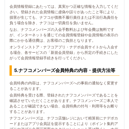
会員情報登録にあたっては、真実かつ正確な情報を入力してくだ
さい。登録された会員情報に虚偽や誤りがあったこと等により、
損害が生じても、ナフコが債務不履行責任または不法行為責任を
負う場合を除き、ナフコは一切責任を負いません。
なお、ナフコメンバーズの入会手数料および年会費は無料です
が、インターネットを通じての会員情報登録や会員情報の表示の
際にかかる通信費は、お客様のご負担となります。
オンラインストア・ナフコアプリ・ナデポ会員サイトから入会す
る場合、各サービスの「新規会員登録」から所定の手続きにした
がって会員情報登録手続きを行ってください。
5.ナフコメンバーズ会員特典の内容・提供方法等
会員特典の内容は、ナフコメンバーズへの事前の通知なく変更す
ることがあります。
会員特典を受ける際、登録されたナフコメンバーズであることを
確認させていただくことがあります。ナフコメンバーズご本人で
あることが確認できない場合、会員特典の付与・利用等をお断り
することがあります。
ナフコメンバーズは、ナフコ店舗レジにおいて精算前にナデポカ
ードまたはアプリ会員証を提示することにより（ポイント集約ア