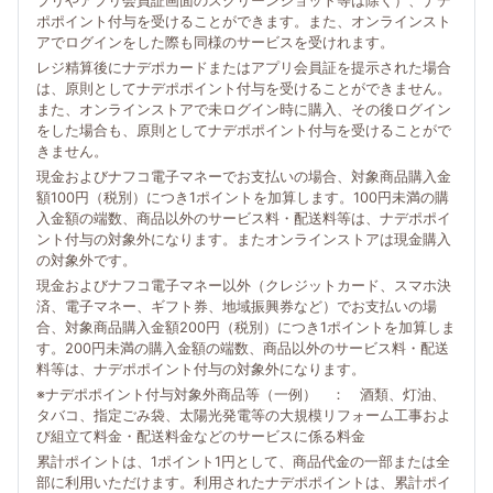
プリやアプリ会員証画面のスクリーンショット等は除く）、ナデ
ポポイント付与を受けることができます。また、オンラインスト
アでログインをした際も同様のサービスを受けれます。
レジ精算後にナデポカードまたはアプリ会員証を提示された場合
は、原則としてナデポポイント付与を受けることができません。
また、オンラインストアで未ログイン時に購入、その後ログイン
をした場合も、原則としてナデポポイント付与を受けることがで
きません。
現金およびナフコ電子マネーでお支払いの場合、対象商品購入金
額100円（税別）につき1ポイントを加算します。100円未満の購
入金額の端数、商品以外のサービス料・配送料等は、ナデポポイ
ント付与の対象外になります。またオンラインストアは現金購入
の対象外です。
現金およびナフコ電子マネー以外（クレジットカード、スマホ決
済、電子マネー、ギフト券、地域振興券など）でお支払いの場
合、対象商品購入金額200円（税別）につき1ポイントを加算しま
す。200円未満の購入金額の端数、商品以外のサービス料・配送
料等は、ナデポポイント付与の対象外になります。
※ナデポポイント付与対象外商品等（一例） ： 酒類、灯油、
タバコ、指定ごみ袋、太陽光発電等の大規模リフォーム工事およ
び組立て料金・配送料金などのサービスに係る料金
累計ポイントは、1ポイント1円として、商品代金の一部または全
部に利用いただけます。利用されたナデポポイントは、累計ポイ