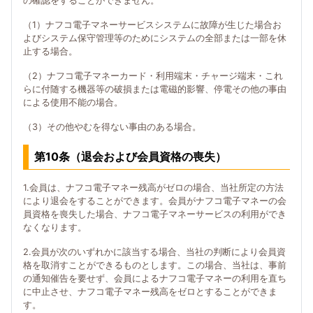
の確認をすることができません。
（1）ナフコ電子マネーサービスシステムに故障が生じた場合お
よびシステム保守管理等のためにシステムの全部または一部を休
止する場合。
（2）ナフコ電子マネーカード・利用端末・チャージ端末・これ
らに付随する機器等の破損または電磁的影響、停電その他の事由
による使用不能の場合。
（3）その他やむを得ない事由のある場合。
第10条（退会および会員資格の喪失）
1.会員は、ナフコ電子マネー残高がゼロの場合、当社所定の方法
により退会をすることができます。会員がナフコ電子マネーの会
員資格を喪失した場合、ナフコ電子マネーサービスの利用ができ
なくなります。
2.会員が次のいずれかに該当する場合、当社の判断により会員資
格を取消すことができるものとします。この場合、当社は、事前
の通知催告を要せず、会員によるナフコ電子マネーの利用を直ち
に中止させ、ナフコ電子マネー残高をゼロとすることができま
す。