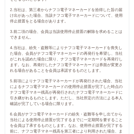
2.当社は、第三者からナフコ電子マネーカードを拾得した旨の届
け出があった場合、当該ナフコ電子マネーカードについて、使用
停止措置をとる場合があります。
3.前二項の場合、会員は当該使用停止措置の解除を求めることは
できません。
4.当社は、紛失・盗難等によりナフコ電子マネーカードを喪失し
た場合、会員がナフコ電子マネーカードの再発行を希望し、当社
がこれを認めた場合に限り、ナフコ電子マネーカードを再発行し
ます。なお、再発行したナフコ電子マネーカードは券面が変更さ
れる場合があることを会員は承諾するものとします。
5.前項によりナフコ電子マネーカードが再発行された場合、当社
によるナフコ電子マネーカードの使用停止措置が完了した時点の
ナフコ電子マネー残高が再発行されたナフコ電子マネーカードに
引き継がれるものとします。ただし、当社所定の方法による本人
確認が完了している場合に限ります。
6.会員がナフコ電子マネーカードの紛失・盗難等を申し出てから
当社による使用停止措置が完了するまでに一定期間を要すること
を会員は了承するものとします。なお、使用停止措置が完了する
前に、ナフコ電子マネー残高を第三者により利用された場合、ま