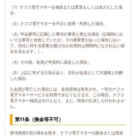
（1）ナフコ電子マネーを偽造または変造もしくは改ざんした場
合。
（2）ナフコ電子マネーを不正に使用・利用した場合。
（3）申込書等に記載した事項が事実と異なる場合（記載時にお
いては事実と合致していたが、その後変更があった場合におい
て、当社に対する変更の届け出が合理的な期間内になされない場
合を含みます。）。
（4）その他、会員が本規約に違反した場合。
（5）上記に準ずる行為があり、当社が会員として不適格と判断
した場合。
3.会員が死亡した場合には、会員資格は喪失され、一切のナフコ
電子マネーサービスを利用できなくなります。この場合、ナフコ
電子マネー残高はゼロとなり、また、現金の払戻しも行われませ
ん。
第11条（換金等不可）
第18条第2項の場合を除き、ナフコ電子マネーの換金または現金