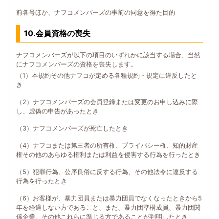
前各号ほか、ナフコメンバーズの事前の同意を得た目的
10.会員資格の喪失
ナフコメンバーズが以下の項目のいずれかに該当する場合、当然
にナフコメンバーズの資格を喪失します。
（1）本規約その他ナフコが定める各種規約・規定に違反したと
き
（2）ナフコメンバーズの会員登録または変更のお申し込みに際
し、虚偽の申告があったとき
（3）ナフコメンバーズが死亡したとき
（4）ナフコまたは第三者の所有権、プライバシー権、知的財産
権その他のあらゆる権利または利益を侵害する行為を行ったとき
（5）犯罪行為、公序良俗に反する行為、その他法令に違反する
行為を行ったとき
（6）お客様が、暴力団員または暴力団員でなくなったときから5
年を経過しない方であること、また、暴力団準構成員、暴力団関
係企業、その他これらに準じる方であることが判明したとき