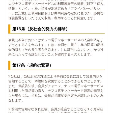
よびナフコ電子マネーサービスの利用履歴等の情報（以下「個人
情報」という。）を、当社が別途定める「プライバシーポリシ
ー」に記載した利用目的および共同利用の定めに基づき、必要な
保護措置を行ったうえで収集・利用することに同意します。
第16条（反社会的勢力の排除）
会員（本条においてはナフコ電子マネーサービスの入会申込をし
ようとする方を含みます。）は、会員が、現在、暴力団等の反社
会的勢力（その共生者も含みます。）に該当しないこと、かつ将
来にわたっても該当しないことを確約するものとします。
第17条（規約の変更）
1.当社は、当社所定の方法により事前に会員に対して変更内容を
告知することで、本規約を変更することができるものとします。
また、当該告知後、会員がチャージ、ナフコ電子マネーサービス
を利用した商品等の購入、ナフコ電子マネーカード残高の確認を
した場合には、当社は、会員が当該変更内容を承諾したものとみ
なします。
2.前項の告知がなされた後、会員が退会することなく１ヶ月が経