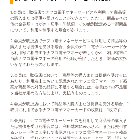
1.会員は、取扱店でナフコ電子マネーサービスを利用して商品等
の購入または提供を受けることができます。ただし、商品券その
他の金券類・はがき・切手・印紙類・その他別途定める一部商品
について、利用を制限する場合があります。
2.会員が取扱店でナフコ電子マネーサービスを利用して商品等の
購入または提供を受ける場合、会員のナフコ電子マネーカードか
ら利用額に相当するナフコ電子マネーが差し引かれ、利用端末に
当該ナフコ電子マネーの利用の記録が完了したとき、対価の支払
いがなされたものとします。
3.会員は、取扱店において、商品等の購入または提供を受けるに
あたり、利用端末において認識されたナフコ電子マネーカード残
高が商品等の対価の総額に不足する場合には、会員はその不足額
を当社が定める方法により、支払うものとします。
4.会員が取扱店において商品等の購入または提供を受ける場合、1
取引に利用できるナフコ電子マネーカードの枚数は、1枚です。
5.会員は、ナフコ電子マネーサービスを利用して商品等の購入ま
たは提供を受けた場合には、利用端末に表示され、または交付す
るレシート等に印字して表示されるナフコ電子マネーカード残高
を確認し、誤りがないことを確認するものとします。万一誤りが