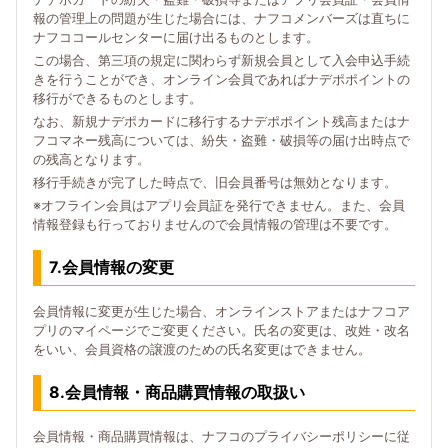
報の管理上の問題が生じた場合には、ナフコメンバーズは直ちに
ナフココールセンターに届け出るものとします。
この場合、第三項の規定に関わらず新規会員として入会申込手続
きを行うことができ、オンライン会員であればナデポポイントの
移行ができるものとします。
なお、新規ナデポカードに移行するナデポポイント残高またはナ
フコマネー残高については、紛失・盗難・破損等の届け出時点で
の残高となります。
移行手続きが完了した時点で、旧会員番号は無効となります。
※オフライン会員はアプリ会員証を発行できません。また、会員
情報登録も行っておりませんので会員情報の管理は不要です。
7.会員情報の変更
会員情報に変更が生じた場合、オンラインストアまたはナフコア
プリのマイページでご変更ください。氏名の変更は、改姓・改名
をいい、会員資格の譲渡のための氏名変更はできません。
8.会員情報・商品購買情報の取扱い
会員情報・商品購買情報は、ナフコのプライバシーポリシーに従