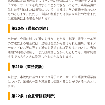
第10条に定める理由およびその他の理由により、会員がナフコ電
子マネーサービスを利用することができないことで、当該会員に
生じた不利益または損害について、当社は、その責任を負わない
ものとします。ただし、当該不利益または損害が当社の故意また
は重過失による場合を除きます。
第20条（通知の到達）
当社が、会員に対して通知を行うにあたり、郵便、電子メール等
の方法による場合には、当社は会員から届けられた住所、電子メ
ールアドレス等に宛てて通知を発送すれば足りるものとし、当該
通知の到達が遅延し、または到達しなかったとしても、通常到達
するであろうときに到達したものとみなします。
第21条（業務委託）
当社は、本規約に基づくナフコ電子マネーサービス運営管理業務
について、業務の一部を第三者に委託することができるものとし
ます。
第22条（合意管轄裁判所）