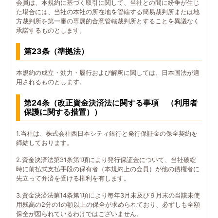
会員は、本規約に基づく取引に関して、当社との間に紛争が生じ
た場合には、当社の本社の所在地を管轄する簡易裁判所または地
方裁判所を第一審の専属的合意管轄裁判所とすることを異議なく
承諾するものとします。
第23条（準拠法）
本規約の成立・効力・履行および解釈に関しては、日本国法が適
用されるものとします。
第24条（改正資金決済法に関する事項 （利用者
保護に関する措置））
1.当社は、株式会社西日本シティ銀行と発行保証金の保全契約を
締結しております。
2.資金決済法第31条第1項により発行保証金について、当社破綻
時に前払式支払手段の保有者（本規約上の会員）が他の債権者に
先立って弁済を受ける権利を有します。
3.資金決済法第14条第1項により毎年3月末及び９月末の当該未使
用残高の2分の1の額以上の保全が求められており、必ずしも全額
保全が図られているわけではございません。