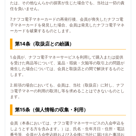
たは、その他なんらかの損害が生じた場合でも、当社は一切の責
任を負いません。
7.ナフコ電子マネーカードの再発行後、会員が喪失したナフコ電
子マネーカードを発見した場合、会員は発見したナフコ電子マネ
ーカードを破棄するものとします。
第14条（取扱店との紛議）
1.会員が、ナフコ電子マネーサービスを利用して購入または提供
を受けた商品等について、返品・瑕疵・欠陥等の取引上の問題が
発生した場合については、会員と取扱店との間で解決するものと
します。
2.前項の場合においても、会員は、当社（取扱店）に対し、ナフ
コ電子マネーの利用の取消し等を求めることはできないものとし
ます。
第15条（個人情報の収集・利用）
会員（本条においては、ナフコ電子マネーサービスの入会申込を
しようとする方を含みます。）は、氏名・生年月日・住所・電話
番号等、会員が入会申込時および入会後に当社に届け出た事項お