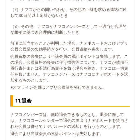
（7）ナフコからの問い合わせ、その他の回答を求める連絡に対
して30日間以上応答がないとき
（8）その他、ナフコがナフコメンバーズとして不適当と合理的
な根拠に基づき合理的に判断したとき
前項に該当することが判明した場合、ナデポカードおよびアプリ
会員会員証の失効手続きを行い、会員資格を喪失します。
会員資格の喪失により当該会員の累計ポイントは失効します。こ
の場合、会員資格の喪失に伴う損害等について、ナフコが債務不
履行責任または不法行為責任を負う場合を除き、ナフコは一切責
任を負いません。ナフコメンバーズはナフコにナデポカードを返
却するものとします。
※オフライン会員はアプリ会員証を発行できません。
11.退会
ナフコメンバーズは、随時退会できるものとし、退会に際して
は、ナフココールセンターで退会の届出（ナデポカードを貸与さ
れた会員は併せてナデポカードの返却）を行うものとします。
退会により当該会員の累計ポイントは失効します。