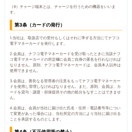
（9）チャージ端末とは、チャージを行うための機器をいいま
す。
第3条（カードの発行）
1.当社は、取扱店での受付もしくはそれに準ずる方法にてナフコ
電子マネーカードを発行します。
2.会員は、ナフコ電子マネーカードを受け取ったときに当該ナフ
コ電子マネーカードの所定欄に会員ご自身の署名を行わなければ
なりません。原則、ナフコ電子マネーカードは、会員本人以外は
使用できません。
3.会員は、善良なる管理者の注意をもってナフコ電子マネーカー
ドを使用し管理しなければなりません。また、原則、会員は、カ
ードを貸与・譲渡・担保提供その他の処分をなすことはできませ
ん。
4.会員は、会員が当社に届け出た氏名・住所・電話番号等につい
て変更があった場合には、当社所定の方法により当社に届け出る
ことを承諾するものとします。
第4条（不正使用等の禁止）