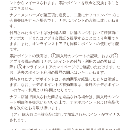
ントからマイナスされます。累計ポイントを現金と交換すること
はできません。
ナフコメンバーズが第三項に違反し、二重にナフコメンバーズに
会員登録を行った場合でも、ナデポポイントの合算は致しかねま
す。
付与されたポイントは次回購入時、店舗のレジにおいて精算前に
ナデポカードまたはアプリ会員証を提示することにより利用でき
ます。また、オンラインストアでも同様にポイントの使用が可能
です。
累計ポイントの残高は、①購入時のレシートの記載、および②
アプリ会員証画面（ナデポポイントの付与・利用の日の翌日以
降）③オンラインストアのマイページでご確認いただけます。な
お、過去のポイント利用の履歴の開示はいたしかねます。
付与されたナデポポイントは、有効期限が経過したときは消滅し
ます。なお、ナデポポイントの有効期限は、最終のナデポポイン
トの付与・利用より1年間となります。
ナフコ店舗で購入された商品を返品される場合は、購入時のレシ
ート明細等を提示いただいた上で、ナデポポイントおよび商品代
金を次のとおり取り扱います。
（ア） 購入時に当該商品に対して加算されたポイントがマイナス
されます。