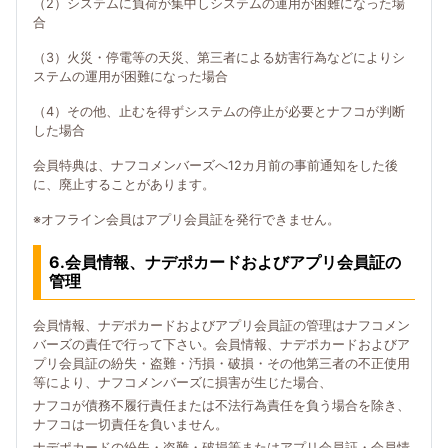
（2）システムに負荷が集中しシステムの運用が困難になった場
合
（3）火災・停電等の天災、第三者による妨害行為などによりシ
ステムの運用が困難になった場合
（4）その他、止むを得ずシステムの停止が必要とナフコが判断
した場合
会員特典は、ナフコメンバーズへ12カ月前の事前通知をした後
に、廃止することがあります。
※オフライン会員はアプリ会員証を発行できません。
6.会員情報、ナデポカードおよびアプリ会員証の
管理
会員情報、ナデポカードおよびアプリ会員証の管理はナフコメン
バーズの責任で行って下さい。会員情報、ナデポカードおよびア
プリ会員証の紛失・盗難・汚損・破損・その他第三者の不正使用
等により、ナフコメンバーズに損害が生じた場合、
ナフコが債務不履行責任または不法行為責任を負う場合を除き、
ナフコは一切責任を負いません。
ナデポカードの紛失・盗難・破損等またはアプリ会員証・会員情