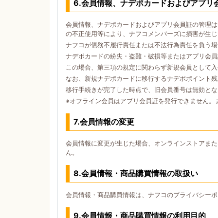
6.会員情報、ナデポカードおよびアプリ
会員情報、ナデポカードおよびアプリ会員証の管理は
の不正使用等により、ナフコメンバーズに損害が生じ
ナフコが債務不履行責任または不法行為責任を負う場
ナデポカードの紛失・盗難・破損等またはアプリ会員
この場合、第三項の規定に関わらず新規会員として入
なお、新規ナデポカードに移行するナデポポイント残
移行手続きが完了した時点で、旧会員番号は無効とな
※オフライン会員はアプリ会員証を発行できません。
7.会員情報の変更
会員情報に変更が生じた場合、オンラインストアまた
ん。
8.会員情報・商品購買情報の取扱い
会員情報・商品購買情報は、ナフコのプライバシーポ
9.会員情報・商品購買情報の利用目的