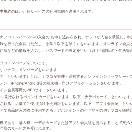
本規約のほか、各サービスの利用規約も適用されます。
ナフコメンバーズへの入会の お申し込みをされ、ナフコが入会を承認し、特
録を行った会員（ただし、小学生以下を除く）をいいます。オンライン会員
住所などの情報を入力し、パスワードの設定を行い（以下当該氏名・住所等
フコメンバーズをいいます。
ないナフコメンバーズをいいます。
ア」といいます）とは、ナフコが管理・運営するオンラインショップサービ
（iPhone/Android等の端末機）向けアプリケーションをいいます。
イン会員専用のWEBサイトをいいます。
ズに発行されるポイントカードをいいます。以下「ナデポカード」といいます
される、店舗でご使用頂ける会員証をいいます。以下「アプリ会員証」とい
アで商品購入の際に使用できるナデポポイントの付与やその他ナフコが随時
典であり、購入時にナデポカードまたはアプリ会員証を提示することで支払
同様のサービスを受けれます。