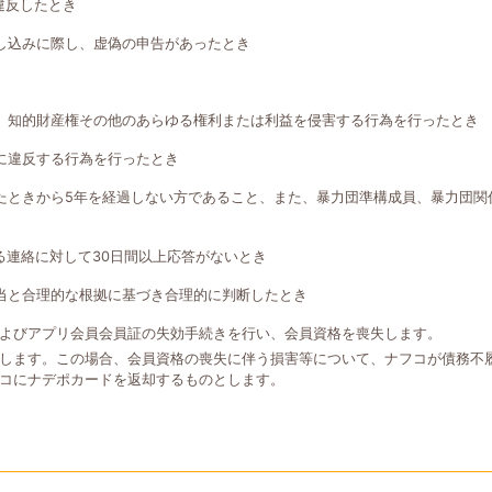
違反したとき
し込みに際し、虚偽の申告があったとき
、知的財産権その他のあらゆる権利または利益を侵害する行為を行ったとき
に違反する行為を行ったとき
たときから5年を経過しない方であること、また、暴力団準構成員、暴力団関
る連絡に対して30日間以上応答がないとき
当と合理的な根拠に基づき合理的に判断したとき
よびアプリ会員会員証の失効手続きを行い、会員資格を喪失します。
します。この場合、会員資格の喪失に伴う損害等について、ナフコが債務不
コにナデポカードを返却するものとします。