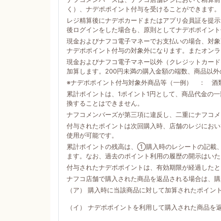
く）、ナデポポイント付与を受けることができます。
レジ精算後にナデポカードまたはアプリ会員証を提示
後ログインをした場合も、原則としてナデポポイント
現金およびナフコ電子マネーでお支払いの場合、対象商
ナデポポイント付与の対象外になります。またオンラ
現金およびナフコ電子マネー以外（クレジットカード
加算します。200円未満の購入金額の端数、商品以
※ナデポポイント付与対象外商品等（一例） ： 酒
累計ポイントは、1ポイント1円として、商品代金の
換することはできません。
ナフコメンバーズが第三項に違反し、二重にナフコメ
付与されたポイントは次回購入時、店舗のレジにおい
使用が可能です。
累計ポイントの残高は、①購入時のレシートの記載
ます。なお、過去のポイント利用の履歴の開示はいた
付与されたナデポポイントは、有効期限が経過したと
ナフコ店舗で購入された商品を返品される場合は、購
（ア） 購入時に当該商品に対して加算されたポイン
（イ） ナデポポイントを利用して購入された商品を