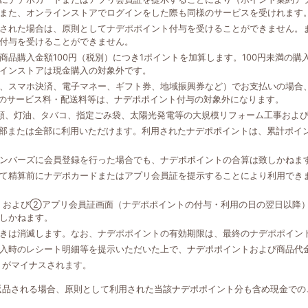
また、オンラインストアでログインをした際も同様のサービスを受けれます
された場合は、原則としてナデポポイント付与を受けることができません。
付与を受けることができません。
品購入金額100円（税別）につき1ポイントを加算します。100円未満の
インストアは現金購入の対象外です。
、スマホ決済、電子マネー、ギフト券、地域振興券など）でお支払いの場合、
外のサービス料・配送料等は、ナデポポイント付与の対象外になります。
類、灯油、タバコ、指定ごみ袋、太陽光発電等の大規模リフォーム工事およ
一部または全部に利用いただけます。利用されたナデポポイントは、累計ポイ
ンバーズに会員登録を行った場合でも、ナデポポイントの合算は致しかねま
て精算前にナデポカードまたはアプリ会員証を提示することにより利用でき
、および②アプリ会員証画面（ナデポポイントの付与・利用の日の翌日以降
しかねます。
きは消滅します。なお、ナデポポイントの有効期限は、最終のナデポポイン
入時のレシート明細等を提示いただいた上で、ナデポポイントおよび商品代
トがマイナスされます。
返品される場合、原則として利用された当該ナデポポイント分も含め現金での