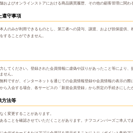
舗およびオンラインストアにおける商品購買履歴、その他の顧客管理に関わ
た遵守事項
本人のみが利用できるものとし、第三者への貸与、譲渡、および担保提供、
をすることができません。
力してください。登録された会員情報に虚偽や誤りがあったこと等により、
ません。
無料ですが、インターネットを通じての会員情報登録や会員情報の表示の際
から入会する場合、各サービスの「新規会員登録」から所定の手続きにした
供方法等
なく変更することがあります。
あることを確認させていただくことがあります。ナフコメンバーズご本人で
にナデポカードまたはアプリ会員証を提示することにより（ポイント集約ア