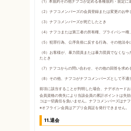
（1）本規約その他ナフコが定める各種規約・規定に
（2）ナフコメンバーズの会員登録または変更のお申
（3）ナフコメンバーズが死亡したとき
（4）ナフコまたは第三者の所有権、プライバシー権
（5）犯罪行為、公序良俗に反する行為、その他法令
（6）お客様が、暴力団員または暴力団員でなくなっ
たとき
（7）ナフコからの問い合わせ、その他の回答を求め
（8）その他、ナフコがナフコメンバーズとして不適
前項に該当することが判明した場合、ナデポカードお
会員資格の喪失により当該会員の累計ポイントは失効
コは一切責任を負いません。ナフコメンバーズはナフ
※オフライン会員はアプリ会員証を発行できません。
11.退会