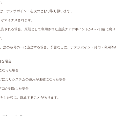
す。
は、ナデポポイントを次のとおり取り扱います。
トがマイナスされます。
返品される場合、原則として利用された当該ナデポポイントが1～2日後に戻り
す。
、次の各号の一に該当する場合、予告なしに、ナデポポイント付与・利用等
要な場合
になった場合
どによりシステムの運用が困難になった場合
フコが判断した場合
知をした後に、廃止することがあります。