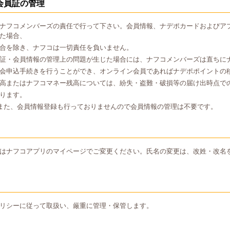
会員証の管理
ナフコメンバーズの責任で行って下さい。会員情報、ナデポカードおよびア
た場合、
合を除き、ナフコは一切責任を負いません。
証・会員情報の管理上の問題が生じた場合には、ナフコメンバーズは直ちに
会申込手続きを行うことができ、オンライン会員であればナデポポイントの
高またはナフコマネー残高については、紛失・盗難・破損等の届け出時点で
ります。
また、会員情報登録も行っておりませんので会員情報の管理は不要です。
はナフコアプリのマイページでご変更ください。氏名の変更は、改姓・改名
リシーに従って取扱い、厳重に管理・保管します。