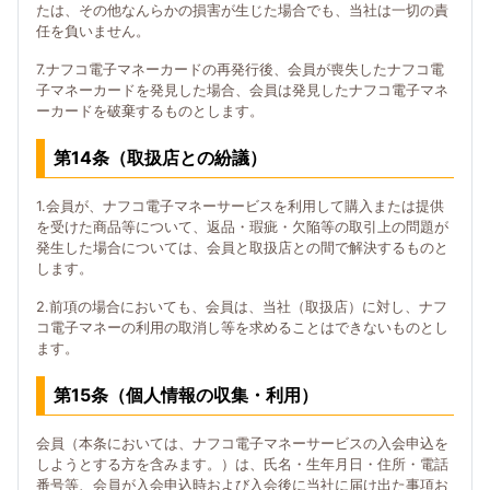
たは、その他なんらかの損害が生じた場合でも、当社は一切の責
任を負いません。
7.ナフコ電子マネーカードの再発行後、会員が喪失したナフコ電
子マネーカードを発見した場合、会員は発見したナフコ電子マネ
ーカードを破棄するものとします。
第14条（取扱店との紛議）
1.会員が、ナフコ電子マネーサービスを利用して購入または提供
を受けた商品等について、返品・瑕疵・欠陥等の取引上の問題が
発生した場合については、会員と取扱店との間で解決するものと
します。
2.前項の場合においても、会員は、当社（取扱店）に対し、ナフ
コ電子マネーの利用の取消し等を求めることはできないものとし
ます。
第15条（個人情報の収集・利用）
会員（本条においては、ナフコ電子マネーサービスの入会申込を
しようとする方を含みます。）は、氏名・生年月日・住所・電話
番号等、会員が入会申込時および入会後に当社に届け出た事項お