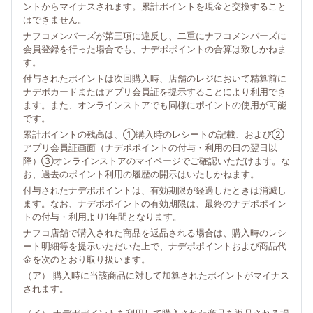
ントからマイナスされます。累計ポイントを現金と交換すること
はできません。
ナフコメンバーズが第三項に違反し、二重にナフコメンバーズに
会員登録を行った場合でも、ナデポポイントの合算は致しかねま
す。
付与されたポイントは次回購入時、店舗のレジにおいて精算前に
ナデポカードまたはアプリ会員証を提示することにより利用でき
ます。また、オンラインストアでも同様にポイントの使用が可能
です。
累計ポイントの残高は、①購入時のレシートの記載、および②
アプリ会員証画面（ナデポポイントの付与・利用の日の翌日以
降）③オンラインストアのマイページでご確認いただけます。な
お、過去のポイント利用の履歴の開示はいたしかねます。
付与されたナデポポイントは、有効期限が経過したときは消滅し
ます。なお、ナデポポイントの有効期限は、最終のナデポポイン
トの付与・利用より1年間となります。
ナフコ店舗で購入された商品を返品される場合は、購入時のレシ
ート明細等を提示いただいた上で、ナデポポイントおよび商品代
金を次のとおり取り扱います。
（ア） 購入時に当該商品に対して加算されたポイントがマイナス
されます。