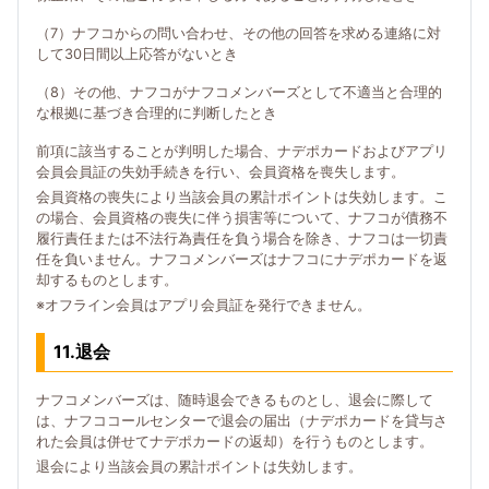
（7）ナフコからの問い合わせ、その他の回答を求める連絡に対
して30日間以上応答がないとき
（8）その他、ナフコがナフコメンバーズとして不適当と合理的
な根拠に基づき合理的に判断したとき
前項に該当することが判明した場合、ナデポカードおよびアプリ
会員会員証の失効手続きを行い、会員資格を喪失します。
会員資格の喪失により当該会員の累計ポイントは失効します。こ
の場合、会員資格の喪失に伴う損害等について、ナフコが債務不
履行責任または不法行為責任を負う場合を除き、ナフコは一切責
任を負いません。ナフコメンバーズはナフコにナデポカードを返
却するものとします。
※オフライン会員はアプリ会員証を発行できません。
11.退会
ナフコメンバーズは、随時退会できるものとし、退会に際して
は、ナフココールセンターで退会の届出（ナデポカードを貸与さ
れた会員は併せてナデポカードの返却）を行うものとします。
退会により当該会員の累計ポイントは失効します。