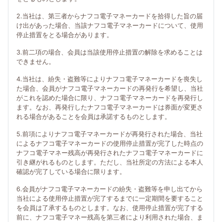
2.当社は、第三者からナフコ電子マネーカードを拾得した旨の届
け出があった場合、当該ナフコ電子マネーカードについて、使用
停止措置をとる場合があります。
3.前二項の場合、会員は当該使用停止措置の解除を求めることは
できません。
4.当社は、紛失・盗難等によりナフコ電子マネーカードを喪失し
た場合、会員がナフコ電子マネーカードの再発行を希望し、当社
がこれを認めた場合に限り、ナフコ電子マネーカードを再発行し
ます。なお、再発行したナフコ電子マネーカードは券面が変更さ
れる場合があることを会員は承諾するものとします。
5.前項によりナフコ電子マネーカードが再発行された場合、当社
によるナフコ電子マネーカードの使用停止措置が完了した時点の
ナフコ電子マネー残高が再発行されたナフコ電子マネーカードに
引き継がれるものとします。ただし、当社所定の方法による本人
確認が完了している場合に限ります。
6.会員がナフコ電子マネーカードの紛失・盗難等を申し出てから
当社による使用停止措置が完了するまでに一定期間を要すること
を会員は了承するものとします。なお、使用停止措置が完了する
前に、ナフコ電子マネー残高を第三者により利用された場合、ま