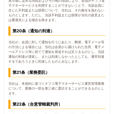
第10条に定める理由およびその他の理由により、会員がナフコ電
子マネーサービスを利用することができないことで、当該会員に
生じた不利益または損害について、当社は、その責任を負わない
ものとします。ただし、当該不利益または損害が当社の故意また
は重過失による場合を除きます。
第20条（通知の到達）
当社が、会員に対して通知を行うにあたり、郵便、電子メール等
の方法による場合には、当社は会員から届けられた住所、電子メ
ールアドレス等に宛てて通知を発送すれば足りるものとし、当該
通知の到達が遅延し、または到達しなかったとしても、通常到達
するであろうときに到達したものとみなします。
第21条（業務委託）
当社は、本規約に基づくナフコ電子マネーサービス運営管理業務
について、業務の一部を第三者に委託することができるものとし
ます。
第22条（合意管轄裁判所）