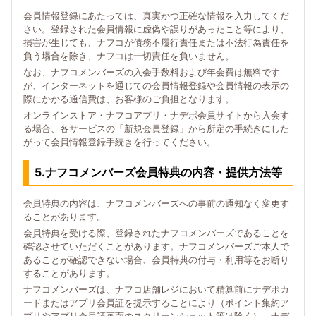
会員情報登録にあたっては、真実かつ正確な情報を入力してくだ
さい。登録された会員情報に虚偽や誤りがあったこと等により、
損害が生じても、ナフコが債務不履行責任または不法行為責任を
負う場合を除き、ナフコは一切責任を負いません。
なお、ナフコメンバーズの入会手数料および年会費は無料です
が、インターネットを通じての会員情報登録や会員情報の表示の
際にかかる通信費は、お客様のご負担となります。
オンラインストア・ナフコアプリ・ナデポ会員サイトから入会す
る場合、各サービスの「新規会員登録」から所定の手続きにした
がって会員情報登録手続きを行ってください。
5.ナフコメンバーズ会員特典の内容・提供方法等
会員特典の内容は、ナフコメンバーズへの事前の通知なく変更す
ることがあります。
会員特典を受ける際、登録されたナフコメンバーズであることを
確認させていただくことがあります。ナフコメンバーズご本人で
あることが確認できない場合、会員特典の付与・利用等をお断り
することがあります。
ナフコメンバーズは、ナフコ店舗レジにおいて精算前にナデポカ
ードまたはアプリ会員証を提示することにより（ポイント集約ア