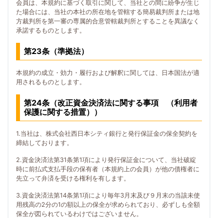
会員は、本規約に基づく取引に関して、当社との間に紛争が生じ
た場合には、当社の本社の所在地を管轄する簡易裁判所または地
方裁判所を第一審の専属的合意管轄裁判所とすることを異議なく
承諾するものとします。
第23条（準拠法）
本規約の成立・効力・履行および解釈に関しては、日本国法が適
用されるものとします。
第24条（改正資金決済法に関する事項 （利用者
保護に関する措置））
1.当社は、株式会社西日本シティ銀行と発行保証金の保全契約を
締結しております。
2.資金決済法第31条第1項により発行保証金について、当社破綻
時に前払式支払手段の保有者（本規約上の会員）が他の債権者に
先立って弁済を受ける権利を有します。
3.資金決済法第14条第1項により毎年3月末及び９月末の当該未使
用残高の2分の1の額以上の保全が求められており、必ずしも全額
保全が図られているわけではございません。