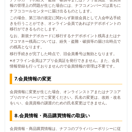
報の管理上の問題が生じた場合には、ナフコメンバーズは直ちに
ナフココールセンターに届け出るものとします。
この場合、第三項の規定に関わらず新規会員として入会申込手続
きを行うことができ、オンライン会員であればナデポポイントの
移行ができるものとします。
なお、新規ナデポカードに移行するナデポポイント残高またはナ
フコマネー残高については、紛失・盗難・破損等の届け出時点で
の残高となります。
移行手続きが完了した時点で、旧会員番号は無効となります。
※オフライン会員はアプリ会員証を発行できません。また、会員
情報登録も行っておりませんので会員情報の管理は不要です。
7.会員情報の変更
会員情報に変更が生じた場合、オンラインストアまたはナフコア
プリのマイページでご変更ください。氏名の変更は、改姓・改名
をいい、会員資格の譲渡のための氏名変更はできません。
8.会員情報・商品購買情報の取扱い
会員情報・商品購買情報は、ナフコのプライバシーポリシーに従