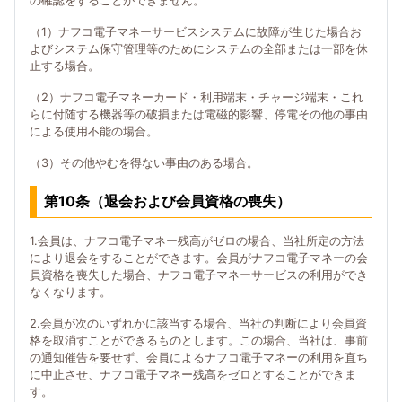
の確認をすることができません。
（1）ナフコ電子マネーサービスシステムに故障が生じた場合お
よびシステム保守管理等のためにシステムの全部または一部を休
止する場合。
（2）ナフコ電子マネーカード・利用端末・チャージ端末・これ
らに付随する機器等の破損または電磁的影響、停電その他の事由
による使用不能の場合。
（3）その他やむを得ない事由のある場合。
第10条（退会および会員資格の喪失）
1.会員は、ナフコ電子マネー残高がゼロの場合、当社所定の方法
により退会をすることができます。会員がナフコ電子マネーの会
員資格を喪失した場合、ナフコ電子マネーサービスの利用ができ
なくなります。
2.会員が次のいずれかに該当する場合、当社の判断により会員資
格を取消すことができるものとします。この場合、当社は、事前
の通知催告を要せず、会員によるナフコ電子マネーの利用を直ち
に中止させ、ナフコ電子マネー残高をゼロとすることができま
す。