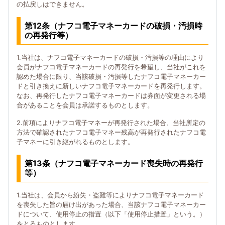
の払戻しはできません。
第12条（ナフコ電子マネーカードの破損・汚損時
の再発行等）
1.当社は、ナフコ電子マネーカードの破損・汚損等の理由により
会員がナフコ電子マネーカードの再発行を希望し、当社がこれを
認めた場合に限り、当該破損・汚損等したナフコ電子マネーカー
ドと引き換えに新しいナフコ電子マネーカードを再発行します。
なお、再発行したナフコ電子マネーカードは券面が変更される場
合があることを会員は承諾するものとします。
2.前項によりナフコ電子マネーが再発行された場合、当社所定の
方法で確認されたナフコ電子マネー残高が再発行されたナフコ電
子マネーに引き継がれるものとします。
第13条（ナフコ電子マネーカード喪失時の再発行
等）
1.当社は、会員から紛失・盗難等によりナフコ電子マネーカード
を喪失した旨の届け出があった場合、当該ナフコ電子マネーカー
ドについて、使用停止の措置（以下「使用停止措置」という。）
をとるものとします。