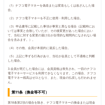
（1）ナフコ電子マネーを偽造または変造もしくは改ざんした場
合。
（2）ナフコ電子マネーを不正に使用・利用した場合。
（3）申込書等に記載した事項が事実と異なる場合（記載時にお
いては事実と合致していたが、その後変更があった場合におい
て、当社に対する変更の届け出が合理的な期間内になされない場
合を含みます。）。
（4）その他、会員が本規約に違反した場合。
（5）上記に準ずる行為があり、当社が会員として不適格と判断
した場合。
3.会員が死亡した場合には、会員資格は喪失され、一切のナフコ
電子マネーサービスを利用できなくなります。この場合、ナフコ
電子マネー残高はゼロとなり、また、現金の払戻しも行われませ
ん。
第11条（換金等不可）
第18条第2項の場合を除き、ナフコ電子マネーの換金または現金