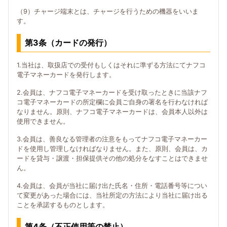
（9）チャージ端末とは、チャージを行うための機器をいいま
す。
第3条（カードの発行）
1.当社は、取扱店での受付もしくはそれに準ずる方法にてナフコ
電子マネーカードを発行します。
2.会員は、ナフコ電子マネーカードを受け取ったときに当該ナフ
コ電子マネーカードの所定欄に会員ご自身の署名を行わなければ
なりません。原則、ナフコ電子マネーカードは、会員本人以外は
使用できません。
3.会員は、善良なる管理者の注意をもってナフコ電子マネーカー
ドを使用し管理しなければなりません。また、原則、会員は、カ
ードを貸与・譲渡・担保提供その他の処分をなすことはできませ
ん。
4.会員は、会員が当社に届け出た氏名・住所・電話番号等につい
て変更があった場合には、当社所定の方法により当社に届け出る
ことを承諾するものとします。
第4条（不正使用等の禁止）