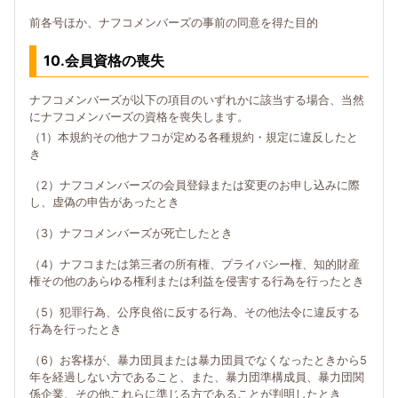
前各号ほか、ナフコメンバーズの事前の同意を得た目的
10.会員資格の喪失
ナフコメンバーズが以下の項目のいずれかに該当する場合、当然
にナフコメンバーズの資格を喪失します。
（1）本規約その他ナフコが定める各種規約・規定に違反したと
き
（2）ナフコメンバーズの会員登録または変更のお申し込みに際
し、虚偽の申告があったとき
（3）ナフコメンバーズが死亡したとき
（4）ナフコまたは第三者の所有権、プライバシー権、知的財産
権その他のあらゆる権利または利益を侵害する行為を行ったとき
（5）犯罪行為、公序良俗に反する行為、その他法令に違反する
行為を行ったとき
（6）お客様が、暴力団員または暴力団員でなくなったときから5
年を経過しない方であること、また、暴力団準構成員、暴力団関
係企業、その他これらに準じる方であることが判明したとき