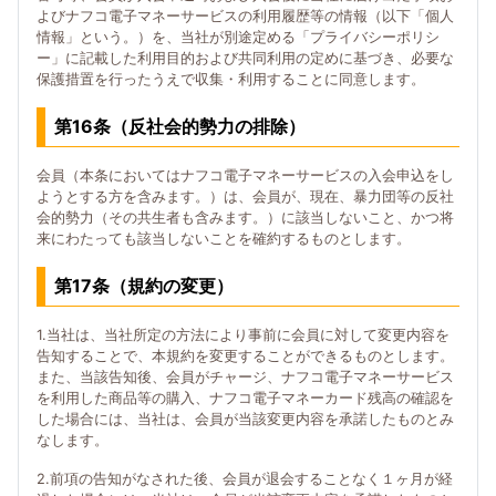
よびナフコ電子マネーサービスの利用履歴等の情報（以下「個人
情報」という。）を、当社が別途定める「プライバシーポリシ
ー」に記載した利用目的および共同利用の定めに基づき、必要な
保護措置を行ったうえで収集・利用することに同意します。
第16条（反社会的勢力の排除）
会員（本条においてはナフコ電子マネーサービスの入会申込をし
ようとする方を含みます。）は、会員が、現在、暴力団等の反社
会的勢力（その共生者も含みます。）に該当しないこと、かつ将
来にわたっても該当しないことを確約するものとします。
第17条（規約の変更）
1.当社は、当社所定の方法により事前に会員に対して変更内容を
告知することで、本規約を変更することができるものとします。
また、当該告知後、会員がチャージ、ナフコ電子マネーサービス
を利用した商品等の購入、ナフコ電子マネーカード残高の確認を
した場合には、当社は、会員が当該変更内容を承諾したものとみ
なします。
2.前項の告知がなされた後、会員が退会することなく１ヶ月が経