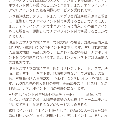
プリやアプリ会員証画面のスクリーンショット等は除く）、ナデ
ポポイント付与を受けることができます。また、オンラインスト
アでログインをした際も同様のサービスを受けれます。
レジ精算後にナデポカードまたはアプリ会員証を提示された場合
は、原則としてナデポポイント付与を受けることができません。
また、オンラインストアで未ログイン時に購入、その後ログイン
をした場合も、原則としてナデポポイント付与を受けることがで
きません。
現金およびナフコ電子マネーでお支払いの場合、対象商品購入金
額100円（税別）につき1ポイントを加算します。100円未満の購
入金額の端数、商品以外のサービス料・配送料等は、ナデポポイ
ント付与の対象外になります。またオンラインストアは現金購入
の対象外です。
現金およびナフコ電子マネー以外（クレジットカード、スマホ決
済、電子マネー、ギフト券、地域振興券など）でお支払いの場
合、対象商品購入金額200円（税別）につき1ポイントを加算しま
す。200円未満の購入金額の端数、商品以外のサービス料・配送
料等は、ナデポポイント付与の対象外になります。
※ナデポポイント付与対象外商品等（一例） ： 酒類、灯油、
タバコ、指定ごみ袋、太陽光発電等の大規模リフォーム工事およ
び組立て料金・配送料金などのサービスに係る料金
累計ポイントは、1ポイント1円として、商品代金の一部または全
部に利用いただけます。利用されたナデポポイントは、累計ポイ