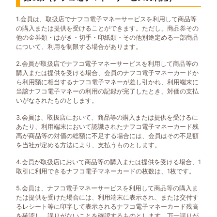
1.会員は、取扱店でナフコ電子マネーサービスを利用して商品等
の購入または提供を受けることができます。ただし、商品券その
他の金券類・はがき・切手・印紙類・その他別途定める一部商品
について、利用を制限する場合があります。
2.会員が取扱店でナフコ電子マネーサービスを利用して商品等の
購入または提供を受ける場合、会員のナフコ電子マネーカードか
ら利用額に相当するナフコ電子マネーが差し引かれ、利用端末に
当該ナフコ電子マネーの利用の記録が完了したとき、対価の支払
いがなされたものとします。
3.会員は、取扱店において、商品等の購入または提供を受けるに
あたり、利用端末において認識されたナフコ電子マネーカード残
高が商品等の対価の総額に不足する場合には、会員はその不足額
を当社が定める方法により、支払うものとします。
4.会員が取扱店において商品等の購入または提供を受ける場合、1
取引に利用できるナフコ電子マネーカードの枚数は、1枚です。
5.会員は、ナフコ電子マネーサービスを利用して商品等の購入ま
たは提供を受けた場合には、利用端末に表示され、または交付す
るレシート等に印字して表示されるナフコ電子マネーカード残高
を確認し、誤りがないことを確認するものとします。万一誤りが