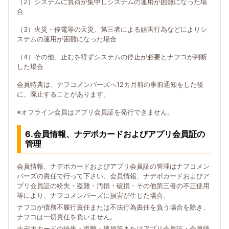
（2）システムに負荷が集中しシステムの運用が困難になった場
合
（3）火災・停電等の天災、第三者による妨害行為などによりシ
ステムの運用が困難になった場合
（4）その他、止むを得ずシステムの停止が必要とナフコが判断
した場合
会員特典は、ナフコメンバーズへ12カ月前の事前通知をした後
に、廃止することがあります。
※オフライン会員はアプリ会員証を発行できません。
6.会員情報、ナデポカードおよびアプリ会員証の
管理
会員情報、ナデポカードおよびアプリ会員証の管理はナフコメン
バーズの責任で行って下さい。会員情報、ナデポカードおよびア
プリ会員証の紛失・盗難・汚損・破損・その他第三者の不正使用
等により、ナフコメンバーズに損害が生じた場合、
ナフコが債務不履行責任または不法行為責任を負う場合を除き、
ナフコは一切責任を負いません。
ナデポカードの紛失・盗難・破損等またはアプリ会員証・会員情