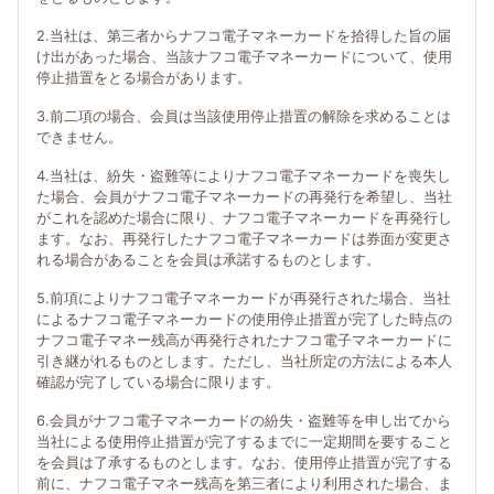
2.当社は、第三者からナフコ電子マネーカードを拾得した旨の届
け出があった場合、当該ナフコ電子マネーカードについて、使用
停止措置をとる場合があります。
3.前二項の場合、会員は当該使用停止措置の解除を求めることは
できません。
4.当社は、紛失・盗難等によりナフコ電子マネーカードを喪失し
た場合、会員がナフコ電子マネーカードの再発行を希望し、当社
がこれを認めた場合に限り、ナフコ電子マネーカードを再発行し
ます。なお、再発行したナフコ電子マネーカードは券面が変更さ
れる場合があることを会員は承諾するものとします。
5.前項によりナフコ電子マネーカードが再発行された場合、当社
によるナフコ電子マネーカードの使用停止措置が完了した時点の
ナフコ電子マネー残高が再発行されたナフコ電子マネーカードに
引き継がれるものとします。ただし、当社所定の方法による本人
確認が完了している場合に限ります。
6.会員がナフコ電子マネーカードの紛失・盗難等を申し出てから
当社による使用停止措置が完了するまでに一定期間を要すること
を会員は了承するものとします。なお、使用停止措置が完了する
前に、ナフコ電子マネー残高を第三者により利用された場合、ま