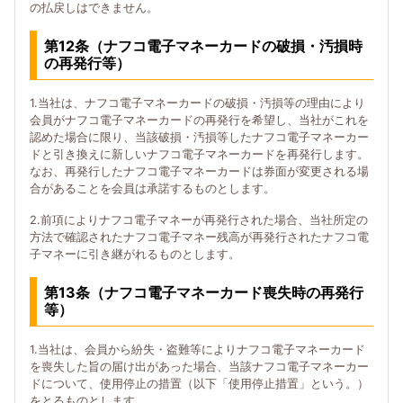
の払戻しはできません。
第12条（ナフコ電子マネーカードの破損・汚損時
の再発行等）
1.当社は、ナフコ電子マネーカードの破損・汚損等の理由により
会員がナフコ電子マネーカードの再発行を希望し、当社がこれを
認めた場合に限り、当該破損・汚損等したナフコ電子マネーカー
ドと引き換えに新しいナフコ電子マネーカードを再発行します。
なお、再発行したナフコ電子マネーカードは券面が変更される場
合があることを会員は承諾するものとします。
2.前項によりナフコ電子マネーが再発行された場合、当社所定の
方法で確認されたナフコ電子マネー残高が再発行されたナフコ電
子マネーに引き継がれるものとします。
第13条（ナフコ電子マネーカード喪失時の再発行
等）
1.当社は、会員から紛失・盗難等によりナフコ電子マネーカード
を喪失した旨の届け出があった場合、当該ナフコ電子マネーカー
ドについて、使用停止の措置（以下「使用停止措置」という。）
をとるものとします。