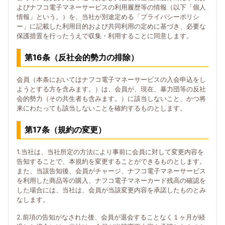
よびナフコ電子マネーサービスの利用履歴等の情報（以下「個人
情報」という。）を、当社が別途定める「プライバシーポリシ
ー」に記載した利用目的および共同利用の定めに基づき、必要な
保護措置を行ったうえで収集・利用することに同意します。
第16条（反社会的勢力の排除）
会員（本条においてはナフコ電子マネーサービスの入会申込をし
ようとする方を含みます。）は、会員が、現在、暴力団等の反社
会的勢力（その共生者も含みます。）に該当しないこと、かつ将
来にわたっても該当しないことを確約するものとします。
第17条（規約の変更）
1.当社は、当社所定の方法により事前に会員に対して変更内容を
告知することで、本規約を変更することができるものとします。
また、当該告知後、会員がチャージ、ナフコ電子マネーサービス
を利用した商品等の購入、ナフコ電子マネーカード残高の確認を
した場合には、当社は、会員が当該変更内容を承諾したものとみ
なします。
2.前項の告知がなされた後、会員が退会することなく１ヶ月が経