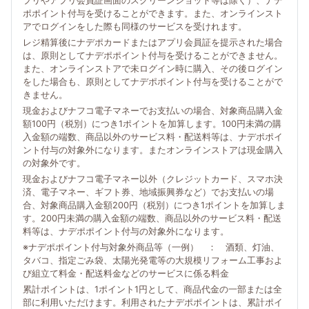
プリやアプリ会員証画面のスクリーンショット等は除く）、ナデ
ポポイント付与を受けることができます。また、オンラインスト
アでログインをした際も同様のサービスを受けれます。
レジ精算後にナデポカードまたはアプリ会員証を提示された場合
は、原則としてナデポポイント付与を受けることができません。
また、オンラインストアで未ログイン時に購入、その後ログイン
をした場合も、原則としてナデポポイント付与を受けることがで
きません。
現金およびナフコ電子マネーでお支払いの場合、対象商品購入金
額100円（税別）につき1ポイントを加算します。100円未満の購
入金額の端数、商品以外のサービス料・配送料等は、ナデポポイ
ント付与の対象外になります。またオンラインストアは現金購入
の対象外です。
現金およびナフコ電子マネー以外（クレジットカード、スマホ決
済、電子マネー、ギフト券、地域振興券など）でお支払いの場
合、対象商品購入金額200円（税別）につき1ポイントを加算しま
す。200円未満の購入金額の端数、商品以外のサービス料・配送
料等は、ナデポポイント付与の対象外になります。
※ナデポポイント付与対象外商品等（一例） ： 酒類、灯油、
タバコ、指定ごみ袋、太陽光発電等の大規模リフォーム工事およ
び組立て料金・配送料金などのサービスに係る料金
累計ポイントは、1ポイント1円として、商品代金の一部または全
部に利用いただけます。利用されたナデポポイントは、累計ポイ