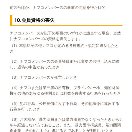
前各号ほか、ナフコメンバーズの事前の同意を得た目的
10.会員資格の喪失
ナフコメンバーズが以下の項目のいずれかに該当する場合、当然
にナフコメンバーズの資格を喪失します。
（1）本規約その他ナフコが定める各種規約・規定に違反したと
き
（2）ナフコメンバーズの会員登録または変更のお申し込みに際
し、虚偽の申告があったとき
（3）ナフコメンバーズが死亡したとき
（4）ナフコまたは第三者の所有権、プライバシー権、知的財産
権その他のあらゆる権利または利益を侵害する行為を行ったとき
（5）犯罪行為、公序良俗に反する行為、その他法令に違反する
行為を行ったとき
（6）お客様が、暴力団員または暴力団員でなくなったときから5
年を経過しない方であること、また、暴力団準構成員、暴力団関
係企業、その他これらに準じる方であることが判明したとき