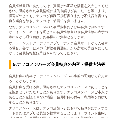
会員情報登録にあたっては、真実かつ正確な情報を入力してくだ
さい。登録された会員情報に虚偽や誤りがあったこと等により、
損害が生じても、ナフコが債務不履行責任または不法行為責任を
負う場合を除き、ナフコは一切責任を負いません。
なお、ナフコメンバーズの入会手数料および年会費は無料です
が、インターネットを通じての会員情報登録や会員情報の表示の
際にかかる通信費は、お客様のご負担となります。
オンラインストア・ナフコアプリ・ナデポ会員サイトから入会す
る場合、各サービスの「新規会員登録」から所定の手続きにした
がって会員情報登録手続きを行ってください。
5.ナフコメンバーズ会員特典の内容・提供方法等
会員特典の内容は、ナフコメンバーズへの事前の通知なく変更す
ることがあります。
会員特典を受ける際、登録されたナフコメンバーズであることを
確認させていただくことがあります。ナフコメンバーズご本人で
あることが確認できない場合、会員特典の付与・利用等をお断り
することがあります。
ナフコメンバーズは、ナフコ店舗レジにおいて精算前にナデポカ
ードまたはアプリ会員証を提示することにより（ポイント集約ア