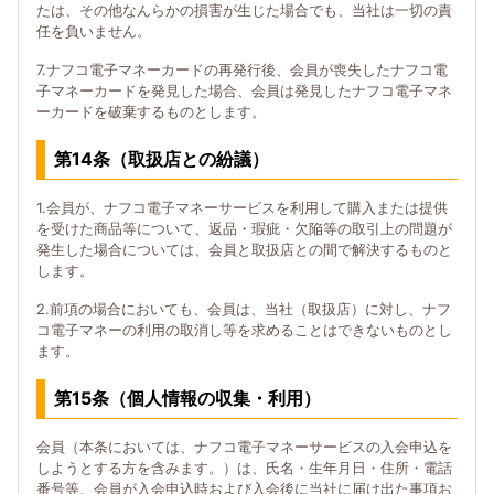
たは、その他なんらかの損害が生じた場合でも、当社は一切の責
任を負いません。
7.ナフコ電子マネーカードの再発行後、会員が喪失したナフコ電
子マネーカードを発見した場合、会員は発見したナフコ電子マネ
ーカードを破棄するものとします。
第14条（取扱店との紛議）
1.会員が、ナフコ電子マネーサービスを利用して購入または提供
を受けた商品等について、返品・瑕疵・欠陥等の取引上の問題が
発生した場合については、会員と取扱店との間で解決するものと
します。
2.前項の場合においても、会員は、当社（取扱店）に対し、ナフ
コ電子マネーの利用の取消し等を求めることはできないものとし
ます。
第15条（個人情報の収集・利用）
会員（本条においては、ナフコ電子マネーサービスの入会申込を
しようとする方を含みます。）は、氏名・生年月日・住所・電話
番号等、会員が入会申込時および入会後に当社に届け出た事項お