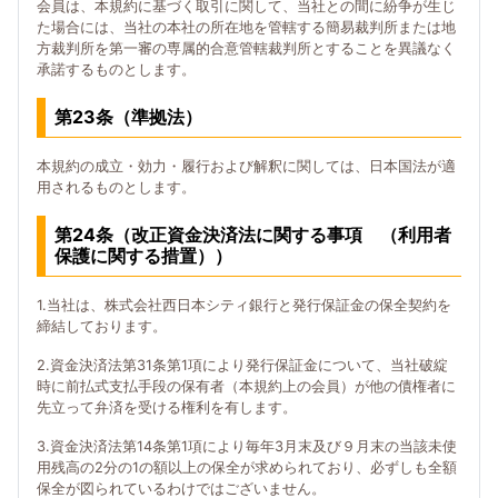
会員は、本規約に基づく取引に関して、当社との間に紛争が生じ
た場合には、当社の本社の所在地を管轄する簡易裁判所または地
方裁判所を第一審の専属的合意管轄裁判所とすることを異議なく
承諾するものとします。
第23条（準拠法）
本規約の成立・効力・履行および解釈に関しては、日本国法が適
用されるものとします。
第24条（改正資金決済法に関する事項 （利用者
保護に関する措置））
1.当社は、株式会社西日本シティ銀行と発行保証金の保全契約を
締結しております。
2.資金決済法第31条第1項により発行保証金について、当社破綻
時に前払式支払手段の保有者（本規約上の会員）が他の債権者に
先立って弁済を受ける権利を有します。
3.資金決済法第14条第1項により毎年3月末及び９月末の当該未使
用残高の2分の1の額以上の保全が求められており、必ずしも全額
保全が図られているわけではございません。