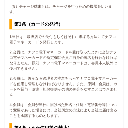
（9）チャージ端末とは、チャージを行うための機器をいいま
す。
第3条（カードの発行）
1.当社は、取扱店での受付もしくはそれに準ずる方法にてナフコ
電子マネーカードを発行します。
2.会員は、ナフコ電子マネーカードを受け取ったときに当該ナフ
コ電子マネーカードの所定欄に会員ご自身の署名を行わなければ
なりません。原則、ナフコ電子マネーカードは、会員本人以外は
使用できません。
3.会員は、善良なる管理者の注意をもってナフコ電子マネーカー
ドを使用し管理しなければなりません。また、原則、会員は、カ
ードを貸与・譲渡・担保提供その他の処分をなすことはできませ
ん。
4.会員は、会員が当社に届け出た氏名・住所・電話番号等につい
て変更があった場合には、当社所定の方法により当社に届け出る
ことを承諾するものとします。
第4条（不正使用等の禁止）