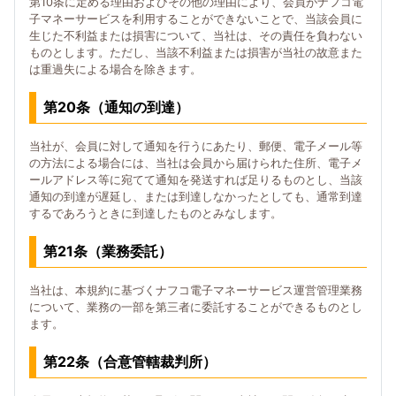
第10条に定める理由およびその他の理由により、会員がナフコ電
子マネーサービスを利用することができないことで、当該会員に
生じた不利益または損害について、当社は、その責任を負わない
ものとします。ただし、当該不利益または損害が当社の故意また
は重過失による場合を除きます。
第20条（通知の到達）
当社が、会員に対して通知を行うにあたり、郵便、電子メール等
の方法による場合には、当社は会員から届けられた住所、電子メ
ールアドレス等に宛てて通知を発送すれば足りるものとし、当該
通知の到達が遅延し、または到達しなかったとしても、通常到達
するであろうときに到達したものとみなします。
第21条（業務委託）
当社は、本規約に基づくナフコ電子マネーサービス運営管理業務
について、業務の一部を第三者に委託することができるものとし
ます。
第22条（合意管轄裁判所）