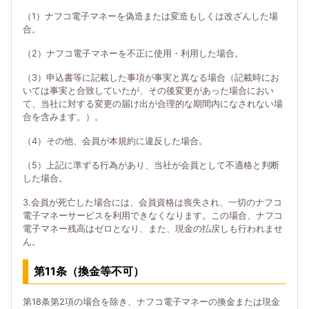
（1）ナフコ電子マネーを偽造または変造もしくは改ざんした場
合。
（2）ナフコ電子マネーを不正に使用・利用した場合。
（3）申込書等に記載した事項が事実と異なる場合（記載時にお
いては事実と合致していたが、その後変更があった場合におい
て、当社に対する変更の届け出が合理的な期間内になされない場
合を含みます。）。
（4）その他、会員が本規約に違反した場合。
（5）上記に準ずる行為があり、当社が会員として不適格と判断
した場合。
3.会員が死亡した場合には、会員資格は喪失され、一切のナフコ
電子マネーサービスを利用できなくなります。この場合、ナフコ
電子マネー残高はゼロとなり、また、現金の払戻しも行われませ
ん。
第11条（換金等不可）
第18条第2項の場合を除き、ナフコ電子マネーの換金または現金