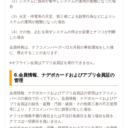
（2）システムに負荷が集中しシステムの運用が困難になった場
合
（3）火災・停電等の天災、第三者による妨害行為などによりシ
ステムの運用が困難になった場合
（4）その他、止むを得ずシステムの停止が必要とナフコが判断
した場合
会員特典は、ナフコメンバーズへ12カ月前の事前通知をした後
に、廃止することがあります。
※オフライン会員はアプリ会員証を発行できません。
6.会員情報、ナデポカードおよびアプリ会員証の
管理
会員情報、ナデポカードおよびアプリ会員証の管理はナフコメン
バーズの責任で行って下さい。会員情報、ナデポカードおよびア
プリ会員証の紛失・盗難・汚損・破損・その他第三者の不正使用
等により、ナフコメンバーズに損害が生じた場合、
ナフコが債務不履行責任または不法行為責任を負う場合を除き、
ナフコは一切責任を負いません。
ナデポカードの紛失・盗難・破損等またはアプリ会員証・会員情