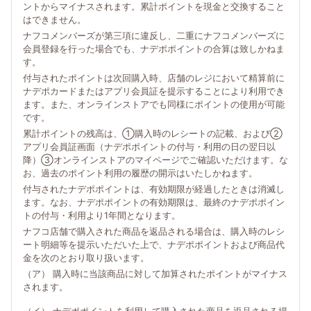
ントからマイナスされます。累計ポイントを現金と交換すること
はできません。
ナフコメンバーズが第三項に違反し、二重にナフコメンバーズに
会員登録を行った場合でも、ナデポポイントの合算は致しかねま
す。
付与されたポイントは次回購入時、店舗のレジにおいて精算前に
ナデポカードまたはアプリ会員証を提示することにより利用でき
ます。また、オンラインストアでも同様にポイントの使用が可能
です。
累計ポイントの残高は、①購入時のレシートの記載、および②
アプリ会員証画面（ナデポポイントの付与・利用の日の翌日以
降）③オンラインストアのマイページでご確認いただけます。な
お、過去のポイント利用の履歴の開示はいたしかねます。
付与されたナデポポイントは、有効期限が経過したときは消滅し
ます。なお、ナデポポイントの有効期限は、最終のナデポポイン
トの付与・利用より1年間となります。
ナフコ店舗で購入された商品を返品される場合は、購入時のレシ
ート明細等を提示いただいた上で、ナデポポイントおよび商品代
金を次のとおり取り扱います。
（ア） 購入時に当該商品に対して加算されたポイントがマイナス
されます。