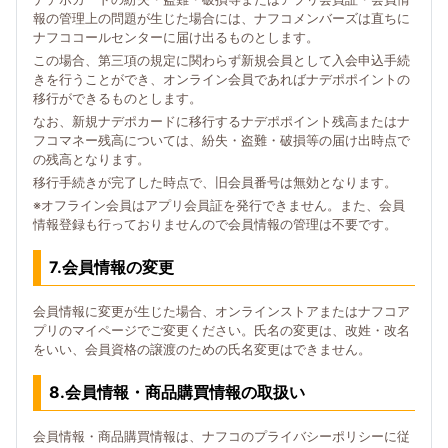
報の管理上の問題が生じた場合には、ナフコメンバーズは直ちに
ナフココールセンターに届け出るものとします。
この場合、第三項の規定に関わらず新規会員として入会申込手続
きを行うことができ、オンライン会員であればナデポポイントの
移行ができるものとします。
なお、新規ナデポカードに移行するナデポポイント残高またはナ
フコマネー残高については、紛失・盗難・破損等の届け出時点で
の残高となります。
移行手続きが完了した時点で、旧会員番号は無効となります。
※オフライン会員はアプリ会員証を発行できません。また、会員
情報登録も行っておりませんので会員情報の管理は不要です。
7.会員情報の変更
会員情報に変更が生じた場合、オンラインストアまたはナフコア
プリのマイページでご変更ください。氏名の変更は、改姓・改名
をいい、会員資格の譲渡のための氏名変更はできません。
8.会員情報・商品購買情報の取扱い
会員情報・商品購買情報は、ナフコのプライバシーポリシーに従