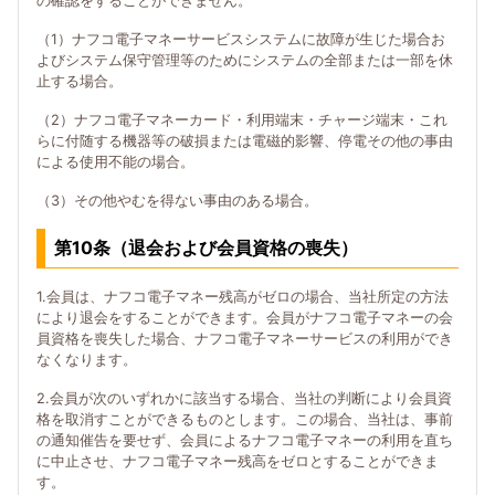
の確認をすることができません。
（1）ナフコ電子マネーサービスシステムに故障が生じた場合お
よびシステム保守管理等のためにシステムの全部または一部を休
止する場合。
（2）ナフコ電子マネーカード・利用端末・チャージ端末・これ
らに付随する機器等の破損または電磁的影響、停電その他の事由
による使用不能の場合。
（3）その他やむを得ない事由のある場合。
第10条（退会および会員資格の喪失）
1.会員は、ナフコ電子マネー残高がゼロの場合、当社所定の方法
により退会をすることができます。会員がナフコ電子マネーの会
員資格を喪失した場合、ナフコ電子マネーサービスの利用ができ
なくなります。
2.会員が次のいずれかに該当する場合、当社の判断により会員資
格を取消すことができるものとします。この場合、当社は、事前
の通知催告を要せず、会員によるナフコ電子マネーの利用を直ち
に中止させ、ナフコ電子マネー残高をゼロとすることができま
す。