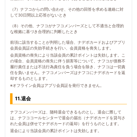
（7）ナフコからの問い合わせ、その他の回答を求める連絡に対
して30日間以上応答がないとき
（8）その他、ナフコがナフコメンバーズとして不適当と合理的
な根拠に基づき合理的に判断したとき
前項に該当することが判明した場合、ナデポカードおよびアプリ
会員会員証の失効手続きを行い、会員資格を喪失します。
会員資格の喪失により当該会員の累計ポイントは失効します。こ
の場合、会員資格の喪失に伴う損害等について、ナフコが債務不
履行責任または不法行為責任を負う場合を除き、ナフコは一切責
任を負いません。ナフコメンバーズはナフコにナデポカードを返
却するものとします。
※オフライン会員はアプリ会員証を発行できません。
11.退会
ナフコメンバーズは、随時退会できるものとし、退会に際して
は、ナフココールセンターで退会の届出（ナデポカードを貸与さ
れた会員は併せてナデポカードの返却）を行うものとします。
退会により当該会員の累計ポイントは失効します。