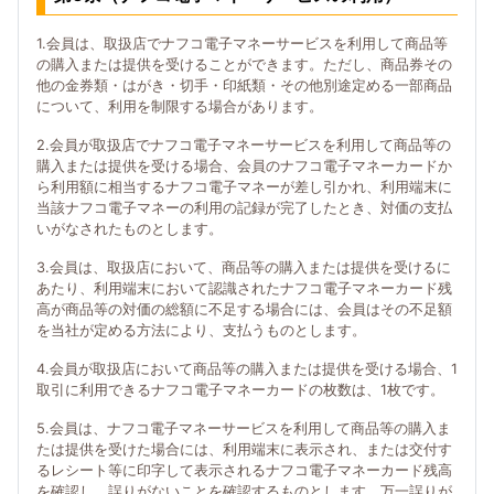
1.会員は、取扱店でナフコ電子マネーサービスを利用して商品等
の購入または提供を受けることができます。ただし、商品券その
他の金券類・はがき・切手・印紙類・その他別途定める一部商品
について、利用を制限する場合があります。
2.会員が取扱店でナフコ電子マネーサービスを利用して商品等の
購入または提供を受ける場合、会員のナフコ電子マネーカードか
ら利用額に相当するナフコ電子マネーが差し引かれ、利用端末に
当該ナフコ電子マネーの利用の記録が完了したとき、対価の支払
いがなされたものとします。
3.会員は、取扱店において、商品等の購入または提供を受けるに
あたり、利用端末において認識されたナフコ電子マネーカード残
高が商品等の対価の総額に不足する場合には、会員はその不足額
を当社が定める方法により、支払うものとします。
4.会員が取扱店において商品等の購入または提供を受ける場合、1
取引に利用できるナフコ電子マネーカードの枚数は、1枚です。
5.会員は、ナフコ電子マネーサービスを利用して商品等の購入ま
たは提供を受けた場合には、利用端末に表示され、または交付す
るレシート等に印字して表示されるナフコ電子マネーカード残高
を確認し、誤りがないことを確認するものとします。万一誤りが