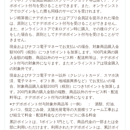
プリやアプリ会員証画面のスクリーンショット等は除く）、ナデ
ポポイント付与を受けることができます。また、オンラインスト
アでログインをした際も同様のサービスを受けれます。
レジ精算後にナデポカードまたはアプリ会員証を提示された場合
は、原則としてナデポポイント付与を受けることができません。
また、オンラインストアで未ログイン時に購入、その後ログイン
をした場合も、原則としてナデポポイント付与を受けることがで
きません。
現金およびナフコ電子マネーでお支払いの場合、対象商品購入金
額100円（税別）につき1ポイントを加算します。100円未満の購
入金額の端数、商品以外のサービス料・配送料等は、ナデポポイ
ント付与の対象外になります。またオンラインストアは現金購入
の対象外です。
現金およびナフコ電子マネー以外（クレジットカード、スマホ決
済、電子マネー、ギフト券、地域振興券など）でお支払いの場
合、対象商品購入金額200円（税別）につき1ポイントを加算しま
す。200円未満の購入金額の端数、商品以外のサービス料・配送
料等は、ナデポポイント付与の対象外になります。
※ナデポポイント付与対象外商品等（一例） ： 酒類、灯油、
タバコ、指定ごみ袋、太陽光発電等の大規模リフォーム工事およ
び組立て料金・配送料金などのサービスに係る料金
累計ポイントは、1ポイント1円として、商品代金の一部または全
部に利用いただけます。利用されたナデポポイントは、累計ポイ