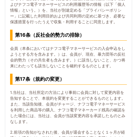
よびナフコ電子マネーサービスの利用履歴等の情報（以下「個人
情報」という。）を、当社が別途定める「プライバシーポリシ
ー」に記載した利用目的および共同利用の定めに基づき、必要な
保護措置を行ったうえで収集・利用することに同意します。
第16条（反社会的勢力の排除）
会員（本条においてはナフコ電子マネーサービスの入会申込をし
ようとする方を含みます。）は、会員が、現在、暴力団等の反社
会的勢力（その共生者も含みます。）に該当しないこと、かつ将
来にわたっても該当しないことを確約するものとします。
第17条（規約の変更）
1.当社は、当社所定の方法により事前に会員に対して変更内容を
告知することで、本規約を変更することができるものとします。
また、当該告知後、会員がチャージ、ナフコ電子マネーサービス
を利用した商品等の購入、ナフコ電子マネーカード残高の確認を
した場合には、当社は、会員が当該変更内容を承諾したものとみ
なします。
2.前項の告知がなされた後、会員が退会することなく１ヶ月が経