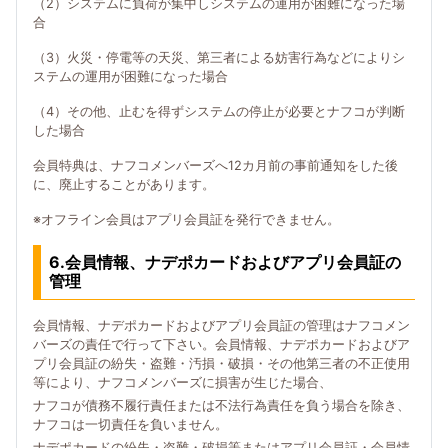
（2）システムに負荷が集中しシステムの運用が困難になった場
合
（3）火災・停電等の天災、第三者による妨害行為などによりシ
ステムの運用が困難になった場合
（4）その他、止むを得ずシステムの停止が必要とナフコが判断
した場合
会員特典は、ナフコメンバーズへ12カ月前の事前通知をした後
に、廃止することがあります。
※オフライン会員はアプリ会員証を発行できません。
6.会員情報、ナデポカードおよびアプリ会員証の
管理
会員情報、ナデポカードおよびアプリ会員証の管理はナフコメン
バーズの責任で行って下さい。会員情報、ナデポカードおよびア
プリ会員証の紛失・盗難・汚損・破損・その他第三者の不正使用
等により、ナフコメンバーズに損害が生じた場合、
ナフコが債務不履行責任または不法行為責任を負う場合を除き、
ナフコは一切責任を負いません。
ナデポカードの紛失・盗難・破損等またはアプリ会員証・会員情