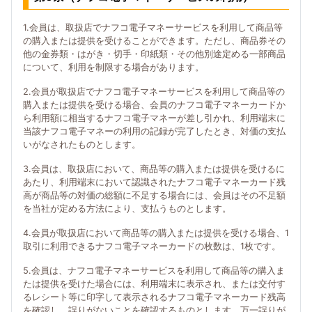
1.会員は、取扱店でナフコ電子マネーサービスを利用して商品等
の購入または提供を受けることができます。ただし、商品券その
他の金券類・はがき・切手・印紙類・その他別途定める一部商品
について、利用を制限する場合があります。
2.会員が取扱店でナフコ電子マネーサービスを利用して商品等の
購入または提供を受ける場合、会員のナフコ電子マネーカードか
ら利用額に相当するナフコ電子マネーが差し引かれ、利用端末に
当該ナフコ電子マネーの利用の記録が完了したとき、対価の支払
いがなされたものとします。
3.会員は、取扱店において、商品等の購入または提供を受けるに
あたり、利用端末において認識されたナフコ電子マネーカード残
高が商品等の対価の総額に不足する場合には、会員はその不足額
を当社が定める方法により、支払うものとします。
4.会員が取扱店において商品等の購入または提供を受ける場合、1
取引に利用できるナフコ電子マネーカードの枚数は、1枚です。
5.会員は、ナフコ電子マネーサービスを利用して商品等の購入ま
たは提供を受けた場合には、利用端末に表示され、または交付す
るレシート等に印字して表示されるナフコ電子マネーカード残高
を確認し、誤りがないことを確認するものとします。万一誤りが