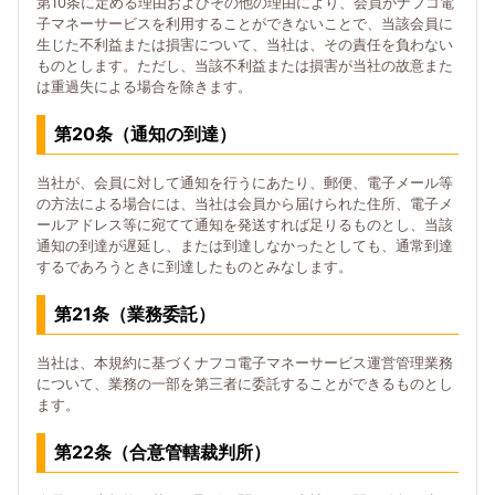
第10条に定める理由およびその他の理由により、会員がナフコ電
子マネーサービスを利用することができないことで、当該会員に
生じた不利益または損害について、当社は、その責任を負わない
ものとします。ただし、当該不利益または損害が当社の故意また
は重過失による場合を除きます。
第20条（通知の到達）
当社が、会員に対して通知を行うにあたり、郵便、電子メール等
の方法による場合には、当社は会員から届けられた住所、電子メ
ールアドレス等に宛てて通知を発送すれば足りるものとし、当該
通知の到達が遅延し、または到達しなかったとしても、通常到達
するであろうときに到達したものとみなします。
第21条（業務委託）
当社は、本規約に基づくナフコ電子マネーサービス運営管理業務
について、業務の一部を第三者に委託することができるものとし
ます。
第22条（合意管轄裁判所）