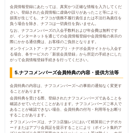
会員情報登録にあたっては、真実かつ正確な情報を入力してくだ
さい。登録された会員情報に虚偽や誤りがあったこと等により、
損害が生じても、ナフコが債務不履行責任または不法行為責任を
負う場合を除き、ナフコは一切責任を負いません。
なお、ナフコメンバーズの入会手数料および年会費は無料です
が、インターネットを通じての会員情報登録や会員情報の表示の
際にかかる通信費は、お客様のご負担となります。
オンラインストア・ナフコアプリ・ナデポ会員サイトから入会す
る場合、各サービスの「新規会員登録」から所定の手続きにした
がって会員情報登録手続きを行ってください。
5.ナフコメンバーズ会員特典の内容・提供方法等
会員特典の内容は、ナフコメンバーズへの事前の通知なく変更す
ることがあります。
会員特典を受ける際、登録されたナフコメンバーズであることを
確認させていただくことがあります。ナフコメンバーズご本人で
あることが確認できない場合、会員特典の付与・利用等をお断り
することがあります。
ナフコメンバーズは、ナフコ店舗レジにおいて精算前にナデポカ
ードまたはアプリ会員証を提示することにより（ポイント集約ア