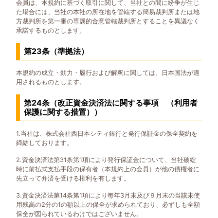
会員は、本規約に基づく取引に関して、当社との間に紛争が生じ
た場合には、当社の本社の所在地を管轄する簡易裁判所または地
方裁判所を第一審の専属的合意管轄裁判所とすることを異議なく
承諾するものとします。
第23条（準拠法）
本規約の成立・効力・履行および解釈に関しては、日本国法が適
用されるものとします。
第24条（改正資金決済法に関する事項 （利用者
保護に関する措置））
1.当社は、株式会社西日本シティ銀行と発行保証金の保全契約を
締結しております。
2.資金決済法第31条第1項により発行保証金について、当社破綻
時に前払式支払手段の保有者（本規約上の会員）が他の債権者に
先立って弁済を受ける権利を有します。
3.資金決済法第14条第1項により毎年3月末及び９月末の当該未使
用残高の2分の1の額以上の保全が求められており、必ずしも全額
保全が図られているわけではございません。