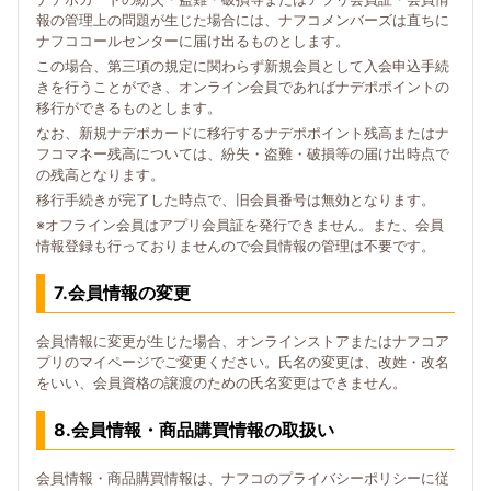
報の管理上の問題が生じた場合には、ナフコメンバーズは直ちに
ナフココールセンターに届け出るものとします。
この場合、第三項の規定に関わらず新規会員として入会申込手続
きを行うことができ、オンライン会員であればナデポポイントの
移行ができるものとします。
なお、新規ナデポカードに移行するナデポポイント残高またはナ
フコマネー残高については、紛失・盗難・破損等の届け出時点で
の残高となります。
移行手続きが完了した時点で、旧会員番号は無効となります。
※オフライン会員はアプリ会員証を発行できません。また、会員
情報登録も行っておりませんので会員情報の管理は不要です。
7.会員情報の変更
会員情報に変更が生じた場合、オンラインストアまたはナフコア
プリのマイページでご変更ください。氏名の変更は、改姓・改名
をいい、会員資格の譲渡のための氏名変更はできません。
8.会員情報・商品購買情報の取扱い
会員情報・商品購買情報は、ナフコのプライバシーポリシーに従