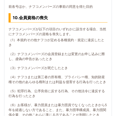
前各号ほか、ナフコメンバーズの事前の同意を得た目的
10.会員資格の喪失
ナフコメンバーズが以下の項目のいずれかに該当する場合、当然
にナフコメンバーズの資格を喪失します。
（1）本規約その他ナフコが定める各種規約・規定に違反したと
き
（2）ナフコメンバーズの会員登録または変更のお申し込みに際
し、虚偽の申告があったとき
（3）ナフコメンバーズが死亡したとき
（4）ナフコまたは第三者の所有権、プライバシー権、知的財産
権その他のあらゆる権利または利益を侵害する行為を行ったとき
（5）犯罪行為、公序良俗に反する行為、その他法令に違反する
行為を行ったとき
（6）お客様が、暴力団員または暴力団員でなくなったときから5
年を経過しない方であること、また、暴力団準構成員、暴力団関
係企業、その他これらに準じる方であることが判明したとき