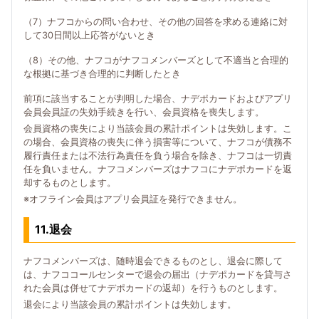
（7）ナフコからの問い合わせ、その他の回答を求める連絡に対
して30日間以上応答がないとき
（8）その他、ナフコがナフコメンバーズとして不適当と合理的
な根拠に基づき合理的に判断したとき
前項に該当することが判明した場合、ナデポカードおよびアプリ
会員会員証の失効手続きを行い、会員資格を喪失します。
会員資格の喪失により当該会員の累計ポイントは失効します。こ
の場合、会員資格の喪失に伴う損害等について、ナフコが債務不
履行責任または不法行為責任を負う場合を除き、ナフコは一切責
任を負いません。ナフコメンバーズはナフコにナデポカードを返
却するものとします。
※オフライン会員はアプリ会員証を発行できません。
11.退会
ナフコメンバーズは、随時退会できるものとし、退会に際して
は、ナフココールセンターで退会の届出（ナデポカードを貸与さ
れた会員は併せてナデポカードの返却）を行うものとします。
退会により当該会員の累計ポイントは失効します。