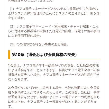
の確認をすることができません。
（1）ナフコ電子マネーサービスシステムに故障が生じた場合お
よびシステム保守管理等のためにシステムの全部または一部を休
止する場合。
（2）ナフコ電子マネーカード・利用端末・チャージ端末・これ
らに付随する機器等の破損または電磁的影響、停電その他の事由
による使用不能の場合。
（3）その他やむを得ない事由のある場合。
第10条（退会および会員資格の喪失）
1.会員は、ナフコ電子マネー残高がゼロの場合、当社所定の方法
により退会をすることができます。会員がナフコ電子マネーの会
員資格を喪失した場合、ナフコ電子マネーサービスの利用ができ
なくなります。
2.会員が次のいずれかに該当する場合、当社の判断により会員資
格を取消すことができるものとします。この場合、当社は、事前
の通知催告を要せず、会員によるナフコ電子マネーの利用を直ち
に中止させ、ナフコ電子マネー残高をゼロとすることができま
す。