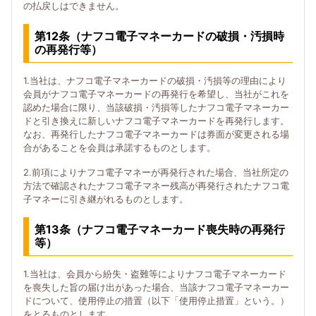
の払戻しはできません。
第12条（ナフコ電子マネーカードの破損・汚損時
の再発行等）
1.当社は、ナフコ電子マネーカードの破損・汚損等の理由により
会員がナフコ電子マネーカードの再発行を希望し、当社がこれを
認めた場合に限り、当該破損・汚損等したナフコ電子マネーカー
ドと引き換えに新しいナフコ電子マネーカードを再発行します。
なお、再発行したナフコ電子マネーカードは券面が変更される場
合があることを会員は承諾するものとします。
2.前項によりナフコ電子マネーが再発行された場合、当社所定の
方法で確認されたナフコ電子マネー残高が再発行されたナフコ電
子マネーに引き継がれるものとします。
第13条（ナフコ電子マネーカード喪失時の再発行
等）
1.当社は、会員から紛失・盗難等によりナフコ電子マネーカード
を喪失した旨の届け出があった場合、当該ナフコ電子マネーカー
ドについて、使用停止の措置（以下「使用停止措置」という。）
をとるものとします。