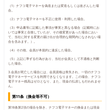
（1）ナフコ電子マネーを偽造または変造もしくは改ざんした場
合。
（2）ナフコ電子マネーを不正に使用・利用した場合。
（3）申込書等に記載した事項が事実と異なる場合（記載時にお
いては事実と合致していたが、その後変更があった場合におい
て、当社に対する変更の届け出が合理的な期間内になされない場
合を含みます。）。
（4）その他、会員が本規約に違反した場合。
（5）上記に準ずる行為があり、当社が会員として不適格と判断
した場合。
3.会員が死亡した場合には、会員資格は喪失され、一切のナフコ
電子マネーサービスを利用できなくなります。この場合、ナフコ
電子マネー残高はゼロとなり、また、現金の払戻しも行われませ
ん。
第11条（換金等不可）
第18条第2項の場合を除き、ナフコ電子マネーの換金または現金