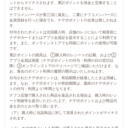
ントからマイナスされます。累計ポイントを現金と交換すること
はできません。
ナフコメンバーズが第三項に違反し、二重にナフコメンバーズに
会員登録を行った場合でも、ナデポポイントの合算は致しかねま
す。
付与されたポイントは次回購入時、店舗のレジにおいて精算前に
ナデポカードまたはアプリ会員証を提示することにより利用でき
ます。また、オンラインストアでも同様にポイントの使用が可能
です。
累計ポイントの残高は、①購入時のレシートの記載、および②
アプリ会員証画面（ナデポポイントの付与・利用の日の翌日以
降）③オンラインストアのマイページでご確認いただけます。な
お、過去のポイント利用の履歴の開示はいたしかねます。
付与されたナデポポイントは、有効期限が経過したときは消滅し
ます。なお、ナデポポイントの有効期限は、最終のナデポポイン
トの付与・利用より1年間となります。
ナフコ店舗で購入された商品を返品される場合は、購入時のレシ
ート明細等を提示いただいた上で、ナデポポイントおよび商品代
金を次のとおり取り扱います。
（ア） 購入時に当該商品に対して加算されたポイントがマイナス
されます。