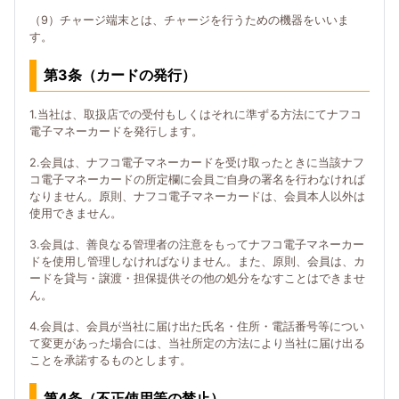
（9）チャージ端末とは、チャージを行うための機器をいいま
す。
第3条（カードの発行）
1.当社は、取扱店での受付もしくはそれに準ずる方法にてナフコ
電子マネーカードを発行します。
2.会員は、ナフコ電子マネーカードを受け取ったときに当該ナフ
コ電子マネーカードの所定欄に会員ご自身の署名を行わなければ
なりません。原則、ナフコ電子マネーカードは、会員本人以外は
使用できません。
3.会員は、善良なる管理者の注意をもってナフコ電子マネーカー
ドを使用し管理しなければなりません。また、原則、会員は、カ
ードを貸与・譲渡・担保提供その他の処分をなすことはできませ
ん。
4.会員は、会員が当社に届け出た氏名・住所・電話番号等につい
て変更があった場合には、当社所定の方法により当社に届け出る
ことを承諾するものとします。
第4条（不正使用等の禁止）