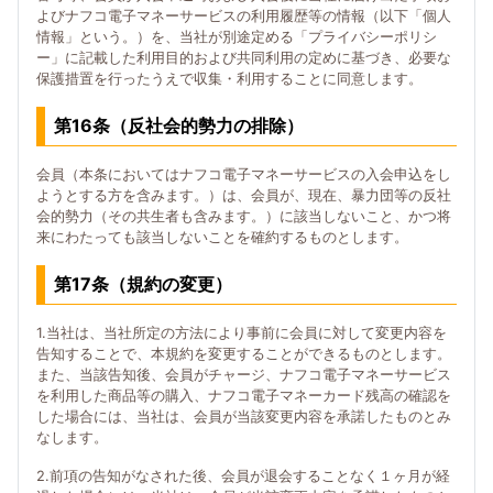
よびナフコ電子マネーサービスの利用履歴等の情報（以下「個人
情報」という。）を、当社が別途定める「プライバシーポリシ
ー」に記載した利用目的および共同利用の定めに基づき、必要な
保護措置を行ったうえで収集・利用することに同意します。
第16条（反社会的勢力の排除）
会員（本条においてはナフコ電子マネーサービスの入会申込をし
ようとする方を含みます。）は、会員が、現在、暴力団等の反社
会的勢力（その共生者も含みます。）に該当しないこと、かつ将
来にわたっても該当しないことを確約するものとします。
第17条（規約の変更）
1.当社は、当社所定の方法により事前に会員に対して変更内容を
告知することで、本規約を変更することができるものとします。
また、当該告知後、会員がチャージ、ナフコ電子マネーサービス
を利用した商品等の購入、ナフコ電子マネーカード残高の確認を
した場合には、当社は、会員が当該変更内容を承諾したものとみ
なします。
2.前項の告知がなされた後、会員が退会することなく１ヶ月が経