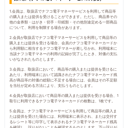
1.会員は、取扱店でナフコ電子マネーサービスを利用して商品等
の購入または提供を受けることができます。ただし、商品券その
他の金券類・はがき・切手・印紙類・その他別途定める一部商品
について、利用を制限する場合があります。
2.会員が取扱店でナフコ電子マネーサービスを利用して商品等の
購入または提供を受ける場合、会員のナフコ電子マネーカードか
ら利用額に相当するナフコ電子マネーが差し引かれ、利用端末に
当該ナフコ電子マネーの利用の記録が完了したとき、対価の支払
いがなされたものとします。
3.会員は、取扱店において、商品等の購入または提供を受けるに
あたり、利用端末において認識されたナフコ電子マネーカード残
高が商品等の対価の総額に不足する場合には、会員はその不足額
を当社が定める方法により、支払うものとします。
4.会員が取扱店において商品等の購入または提供を受ける場合、1
取引に利用できるナフコ電子マネーカードの枚数は、1枚です。
5.会員は、ナフコ電子マネーサービスを利用して商品等の購入ま
たは提供を受けた場合には、利用端末に表示され、または交付す
るレシート等に印字して表示されるナフコ電子マネーカード残高
を確認し、誤りがないことを確認するものとします。万一誤りが