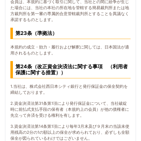
会員は、本規約に基づく取引に関して、当社との間に紛争が生じ
た場合には、当社の本社の所在地を管轄する簡易裁判所または地
方裁判所を第一審の専属的合意管轄裁判所とすることを異議なく
承諾するものとします。
第23条（準拠法）
本規約の成立・効力・履行および解釈に関しては、日本国法が適
用されるものとします。
第24条（改正資金決済法に関する事項 （利用者
保護に関する措置））
1.当社は、株式会社西日本シティ銀行と発行保証金の保全契約を
締結しております。
2.資金決済法第31条第1項により発行保証金について、当社破綻
時に前払式支払手段の保有者（本規約上の会員）が他の債権者に
先立って弁済を受ける権利を有します。
3.資金決済法第14条第1項により毎年3月末及び９月末の当該未使
用残高の2分の1の額以上の保全が求められており、必ずしも全額
保全が図られているわけではございません。