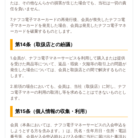
たは、その他なんらかの損害が生じた場合でも、当社は一切の責
任を負いません。
7.ナフコ電子マネーカードの再発行後、会員が喪失したナフコ電
子マネーカードを発見した場合、会員は発見したナフコ電子マネ
ーカードを破棄するものとします。
第14条（取扱店との紛議）
1.会員が、ナフコ電子マネーサービスを利用して購入または提供
を受けた商品等について、返品・瑕疵・欠陥等の取引上の問題が
発生した場合については、会員と取扱店との間で解決するものと
します。
2.前項の場合においても、会員は、当社（取扱店）に対し、ナフ
コ電子マネーの利用の取消し等を求めることはできないものとし
ます。
第15条（個人情報の収集・利用）
会員（本条においては、ナフコ電子マネーサービスの入会申込を
しようとする方を含みます。）は、氏名・生年月日・住所・電話
番号等、会員が入会申込時および入会後に当社に届け出た事項お