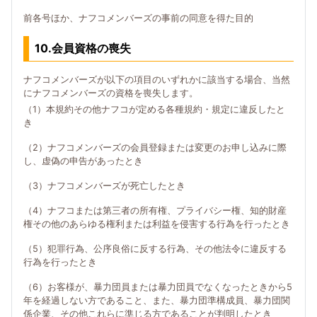
前各号ほか、ナフコメンバーズの事前の同意を得た目的
10.会員資格の喪失
ナフコメンバーズが以下の項目のいずれかに該当する場合、当然
にナフコメンバーズの資格を喪失します。
（1）本規約その他ナフコが定める各種規約・規定に違反したと
き
（2）ナフコメンバーズの会員登録または変更のお申し込みに際
し、虚偽の申告があったとき
（3）ナフコメンバーズが死亡したとき
（4）ナフコまたは第三者の所有権、プライバシー権、知的財産
権その他のあらゆる権利または利益を侵害する行為を行ったとき
（5）犯罪行為、公序良俗に反する行為、その他法令に違反する
行為を行ったとき
（6）お客様が、暴力団員または暴力団員でなくなったときから5
年を経過しない方であること、また、暴力団準構成員、暴力団関
係企業、その他これらに準じる方であることが判明したとき