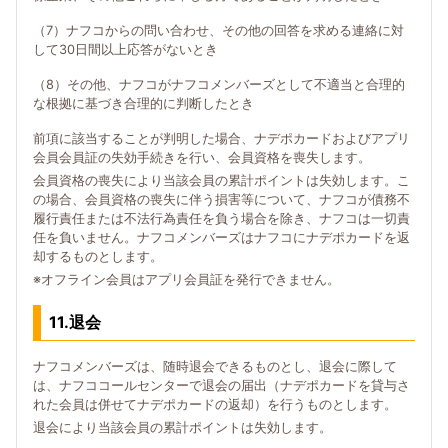
（7）ナフコからの問い合わせ、その他の回答を求める連絡に対
して30日間以上応答がないとき
（8）その他、ナフコがナフコメンバーズとして不適当と合理的
な根拠に基づき合理的に判断したとき
前項に該当することが判明した場合、ナデポカードおよびアプリ
会員会員証の失効手続きを行い、会員資格を喪失します。
会員資格の喪失により当該会員の累計ポイントは失効します。こ
の場合、会員資格の喪失に伴う損害等について、ナフコが債務不
履行責任または不法行為責任を負う場合を除き、ナフコは一切責
任を負いません。ナフコメンバーズはナフコにナデポカードを返
却するものとします。
※オフライン会員はアプリ会員証を発行できません。
11.退会
ナフコメンバーズは、随時退会できるものとし、退会に際して
は、ナフココールセンターで退会の届出（ナデポカードを貸与さ
れた会員は併せてナデポカードの返却）を行うものとします。
退会により当該会員の累計ポイントは失効します。