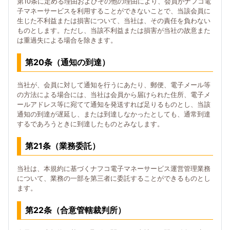
第10条に定める理由およびその他の理由により、会員がナフコ電
子マネーサービスを利用することができないことで、当該会員に
生じた不利益または損害について、当社は、その責任を負わない
ものとします。ただし、当該不利益または損害が当社の故意また
は重過失による場合を除きます。
第20条（通知の到達）
当社が、会員に対して通知を行うにあたり、郵便、電子メール等
の方法による場合には、当社は会員から届けられた住所、電子メ
ールアドレス等に宛てて通知を発送すれば足りるものとし、当該
通知の到達が遅延し、または到達しなかったとしても、通常到達
するであろうときに到達したものとみなします。
第21条（業務委託）
当社は、本規約に基づくナフコ電子マネーサービス運営管理業務
について、業務の一部を第三者に委託することができるものとし
ます。
第22条（合意管轄裁判所）