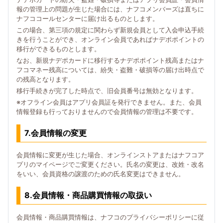
報の管理上の問題が生じた場合には、ナフコメンバーズは直ちに
ナフココールセンターに届け出るものとします。
この場合、第三項の規定に関わらず新規会員として入会申込手続
きを行うことができ、オンライン会員であればナデポポイントの
移行ができるものとします。
なお、新規ナデポカードに移行するナデポポイント残高またはナ
フコマネー残高については、紛失・盗難・破損等の届け出時点で
の残高となります。
移行手続きが完了した時点で、旧会員番号は無効となります。
※オフライン会員はアプリ会員証を発行できません。また、会員
情報登録も行っておりませんので会員情報の管理は不要です。
7.会員情報の変更
会員情報に変更が生じた場合、オンラインストアまたはナフコア
プリのマイページでご変更ください。氏名の変更は、改姓・改名
をいい、会員資格の譲渡のための氏名変更はできません。
8.会員情報・商品購買情報の取扱い
会員情報・商品購買情報は、ナフコのプライバシーポリシーに従