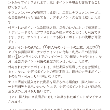
ントからマイナスされます。累計ポイントを現金と交換すること
はできません。
ナフコメンバーズが第三項に違反し、二重にナフコメンバーズに
会員登録を行った場合でも、ナデポポイントの合算は致しかねま
す。
付与されたポイントは次回購入時、店舗のレジにおいて精算前に
ナデポカードまたはアプリ会員証を提示することにより利用でき
ます。また、オンラインストアでも同様にポイントの使用が可能
です。
累計ポイントの残高は、①購入時のレシートの記載、および②
アプリ会員証画面（ナデポポイントの付与・利用の日の翌日以
降）③オンラインストアのマイページでご確認いただけます。な
お、過去のポイント利用の履歴の開示はいたしかねます。
付与されたナデポポイントは、有効期限が経過したときは消滅し
ます。なお、ナデポポイントの有効期限は、最終のナデポポイン
トの付与・利用より1年間となります。
ナフコ店舗で購入された商品を返品される場合は、購入時のレシ
ート明細等を提示いただいた上で、ナデポポイントおよび商品代
金を次のとおり取り扱います。
（ア） 購入時に当該商品に対して加算されたポイントがマイナス
されます。