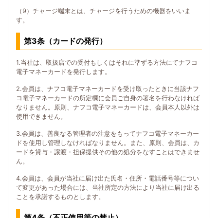
（9）チャージ端末とは、チャージを行うための機器をいいま
す。
第3条（カードの発行）
1.当社は、取扱店での受付もしくはそれに準ずる方法にてナフコ
電子マネーカードを発行します。
2.会員は、ナフコ電子マネーカードを受け取ったときに当該ナフ
コ電子マネーカードの所定欄に会員ご自身の署名を行わなければ
なりません。原則、ナフコ電子マネーカードは、会員本人以外は
使用できません。
3.会員は、善良なる管理者の注意をもってナフコ電子マネーカー
ドを使用し管理しなければなりません。また、原則、会員は、カ
ードを貸与・譲渡・担保提供その他の処分をなすことはできませ
ん。
4.会員は、会員が当社に届け出た氏名・住所・電話番号等につい
て変更があった場合には、当社所定の方法により当社に届け出る
ことを承諾するものとします。
第4条（不正使用等の禁止）