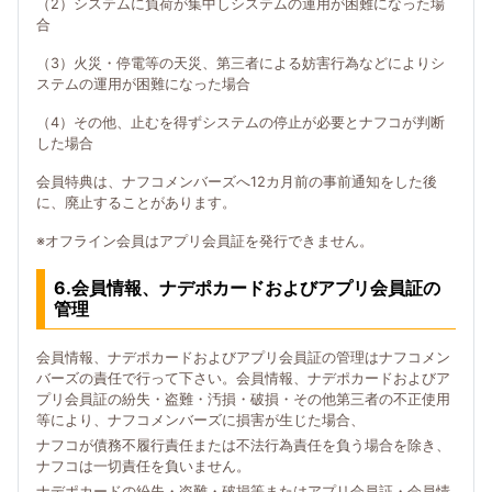
（2）システムに負荷が集中しシステムの運用が困難になった場
合
（3）火災・停電等の天災、第三者による妨害行為などによりシ
ステムの運用が困難になった場合
（4）その他、止むを得ずシステムの停止が必要とナフコが判断
した場合
会員特典は、ナフコメンバーズへ12カ月前の事前通知をした後
に、廃止することがあります。
※オフライン会員はアプリ会員証を発行できません。
6.会員情報、ナデポカードおよびアプリ会員証の
管理
会員情報、ナデポカードおよびアプリ会員証の管理はナフコメン
バーズの責任で行って下さい。会員情報、ナデポカードおよびア
プリ会員証の紛失・盗難・汚損・破損・その他第三者の不正使用
等により、ナフコメンバーズに損害が生じた場合、
ナフコが債務不履行責任または不法行為責任を負う場合を除き、
ナフコは一切責任を負いません。
ナデポカードの紛失・盗難・破損等またはアプリ会員証・会員情