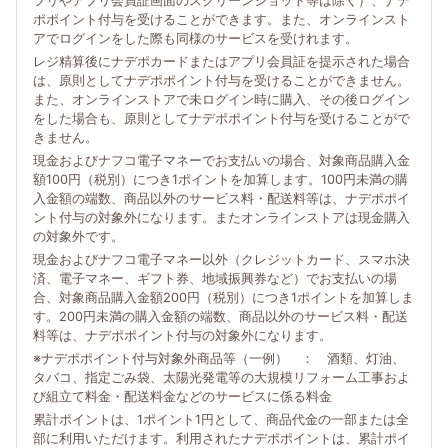
プリやアプリ会員証画面のスクリーンショット等は除く）、ナデ
ポポイント付与を受けることができます。また、オンラインスト
アでログインをした際も同様のサービスを受けれます。
レジ精算後にナデポカードまたはアプリ会員証を提示された場合
は、原則としてナデポポイント付与を受けることができません。
また、オンラインストアで未ログイン時に購入、その後ログイン
をした場合も、原則としてナデポポイント付与を受けることがで
きません。
現金およびナフコ電子マネーでお支払いの場合、対象商品購入金
額100円（税別）につき1ポイントを加算します。100円未満の購
入金額の端数、商品以外のサービス料・配送料等は、ナデポポイ
ント付与の対象外になります。またオンラインストアは現金購入
の対象外です。
現金およびナフコ電子マネー以外（クレジットカード、スマホ決
済、電子マネー、ギフト券、地域振興券など）でお支払いの場
合、対象商品購入金額200円（税別）につき1ポイントを加算しま
す。200円未満の購入金額の端数、商品以外のサービス料・配送
料等は、ナデポポイント付与の対象外になります。
※ナデポポイント付与対象外商品等（一例） ： 酒類、灯油、
タバコ、指定ごみ袋、太陽光発電等の大規模リフォーム工事およ
び組立て料金・配送料金などのサービスに係る料金
累計ポイントは、1ポイント1円として、商品代金の一部または全
部に利用いただけます。利用されたナデポポイントは、累計ポイ