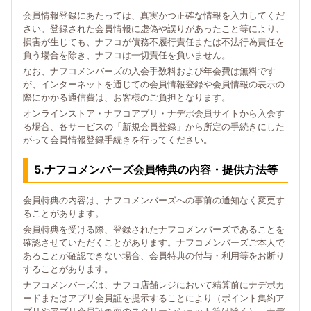
会員情報登録にあたっては、真実かつ正確な情報を入力してくだ
さい。登録された会員情報に虚偽や誤りがあったこと等により、
損害が生じても、ナフコが債務不履行責任または不法行為責任を
負う場合を除き、ナフコは一切責任を負いません。
なお、ナフコメンバーズの入会手数料および年会費は無料です
が、インターネットを通じての会員情報登録や会員情報の表示の
際にかかる通信費は、お客様のご負担となります。
オンラインストア・ナフコアプリ・ナデポ会員サイトから入会す
る場合、各サービスの「新規会員登録」から所定の手続きにした
がって会員情報登録手続きを行ってください。
5.ナフコメンバーズ会員特典の内容・提供方法等
会員特典の内容は、ナフコメンバーズへの事前の通知なく変更す
ることがあります。
会員特典を受ける際、登録されたナフコメンバーズであることを
確認させていただくことがあります。ナフコメンバーズご本人で
あることが確認できない場合、会員特典の付与・利用等をお断り
することがあります。
ナフコメンバーズは、ナフコ店舗レジにおいて精算前にナデポカ
ードまたはアプリ会員証を提示することにより（ポイント集約ア