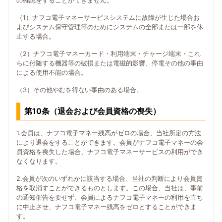
の確認をすることができません。
（1）ナフコ電子マネーサービスシステムに故障が生じた場合お
よびシステム保守管理等のためにシステムの全部または一部を休
止する場合。
（2）ナフコ電子マネーカード・利用端末・チャージ端末・これ
らに付随する機器等の破損または電磁的影響、停電その他の事由
による使用不能の場合。
（3）その他やむを得ない事由のある場合。
第10条（退会および会員資格の喪失）
1.会員は、ナフコ電子マネー残高がゼロの場合、当社所定の方法
により退会をすることができます。会員がナフコ電子マネーの会
員資格を喪失した場合、ナフコ電子マネーサービスの利用ができ
なくなります。
2.会員が次のいずれかに該当する場合、当社の判断により会員資
格を取消すことができるものとします。この場合、当社は、事前
の通知催告を要せず、会員によるナフコ電子マネーの利用を直ち
に中止させ、ナフコ電子マネー残高をゼロとすることができま
す。