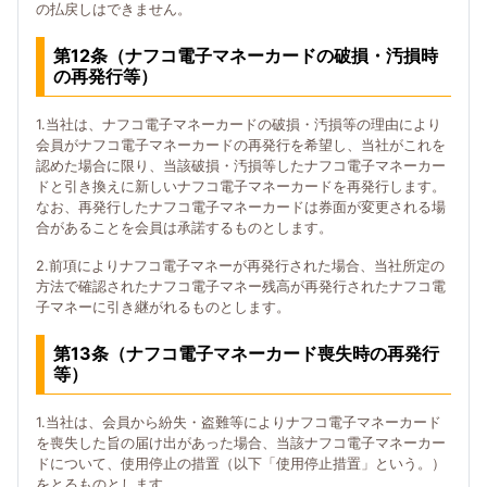
の払戻しはできません。
第12条（ナフコ電子マネーカードの破損・汚損時
の再発行等）
1.当社は、ナフコ電子マネーカードの破損・汚損等の理由により
会員がナフコ電子マネーカードの再発行を希望し、当社がこれを
認めた場合に限り、当該破損・汚損等したナフコ電子マネーカー
ドと引き換えに新しいナフコ電子マネーカードを再発行します。
なお、再発行したナフコ電子マネーカードは券面が変更される場
合があることを会員は承諾するものとします。
2.前項によりナフコ電子マネーが再発行された場合、当社所定の
方法で確認されたナフコ電子マネー残高が再発行されたナフコ電
子マネーに引き継がれるものとします。
第13条（ナフコ電子マネーカード喪失時の再発行
等）
1.当社は、会員から紛失・盗難等によりナフコ電子マネーカード
を喪失した旨の届け出があった場合、当該ナフコ電子マネーカー
ドについて、使用停止の措置（以下「使用停止措置」という。）
をとるものとします。