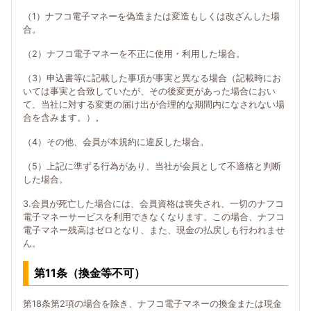
（1）ナフコ電子マネーを偽造または変造もしくは改ざんした場
合。
（2）ナフコ電子マネーを不正に使用・利用した場合。
（3）申込書等に記載した事項が事実と異なる場合（記載時にお
いては事実と合致していたが、その後変更があった場合におい
て、当社に対する変更の届け出が合理的な期間内になされない場
合を含みます。）。
（4）その他、会員が本規約に違反した場合。
（5）上記に準ずる行為があり、当社が会員として不適格と判断
した場合。
3.会員が死亡した場合には、会員資格は喪失され、一切のナフコ
電子マネーサービスを利用できなくなります。この場合、ナフコ
電子マネー残高はゼロとなり、また、現金の払戻しも行われませ
ん。
第11条（換金等不可）
第18条第2項の場合を除き、ナフコ電子マネーの換金または現金