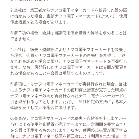
2.当社は、第三者からナフコ電子マネーカードを拾得した旨の届
け出があった場合、当該ナフコ電子マネーカードについて、使用
停止措置をとる場合があります。
3.前二項の場合、会員は当該使用停止措置の解除を求めることは
できません。
4.当社は、紛失・盗難等によりナフコ電子マネーカードを喪失し
た場合、会員がナフコ電子マネーカードの再発行を希望し、当社
がこれを認めた場合に限り、ナフコ電子マネーカードを再発行し
ます。なお、再発行したナフコ電子マネーカードは券面が変更さ
れる場合があることを会員は承諾するものとします。
5.前項によりナフコ電子マネーカードが再発行された場合、当社
によるナフコ電子マネーカードの使用停止措置が完了した時点の
ナフコ電子マネー残高が再発行されたナフコ電子マネーカードに
引き継がれるものとします。ただし、当社所定の方法による本人
確認が完了している場合に限ります。
6.会員がナフコ電子マネーカードの紛失・盗難等を申し出てから
当社による使用停止措置が完了するまでに一定期間を要すること
を会員は了承するものとします。なお、使用停止措置が完了する
前に、ナフコ電子マネー残高を第三者により利用された場合、ま