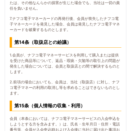
たは、その他なんらかの損害が生じた場合でも、当社は一切の責
任を負いません。
7.ナフコ電子マネーカードの再発行後、会員が喪失したナフコ電
子マネーカードを発見した場合、会員は発見したナフコ電子マネ
ーカードを破棄するものとします。
第14条（取扱店との紛議）
1.会員が、ナフコ電子マネーサービスを利用して購入または提供
を受けた商品等について、返品・瑕疵・欠陥等の取引上の問題が
発生した場合については、会員と取扱店との間で解決するものと
します。
2.前項の場合においても、会員は、当社（取扱店）に対し、ナフ
コ電子マネーの利用の取消し等を求めることはできないものとし
ます。
第15条（個人情報の収集・利用）
会員（本条においては、ナフコ電子マネーサービスの入会申込を
しようとする方を含みます。）は、氏名・生年月日・住所・電話
番号等、会員が入会申込時および入会後に当社に届け出た事項お