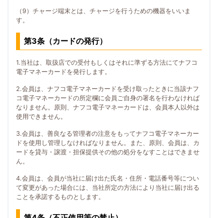
（9）チャージ端末とは、チャージを行うための機器をいいま
す。
第3条（カードの発行）
1.当社は、取扱店での受付もしくはそれに準ずる方法にてナフコ
電子マネーカードを発行します。
2.会員は、ナフコ電子マネーカードを受け取ったときに当該ナフ
コ電子マネーカードの所定欄に会員ご自身の署名を行わなければ
なりません。原則、ナフコ電子マネーカードは、会員本人以外は
使用できません。
3.会員は、善良なる管理者の注意をもってナフコ電子マネーカー
ドを使用し管理しなければなりません。また、原則、会員は、カ
ードを貸与・譲渡・担保提供その他の処分をなすことはできませ
ん。
4.会員は、会員が当社に届け出た氏名・住所・電話番号等につい
て変更があった場合には、当社所定の方法により当社に届け出る
ことを承諾するものとします。
第4条（不正使用等の禁止）