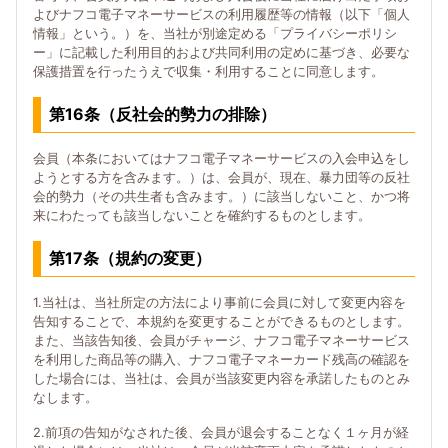
よびナフコ電子マネーサービスの利用履歴等の情報（以下「個人
情報」という。）を、当社が別途定める「プライバシーポリシ
ー」に記載した利用目的および共同利用の定めに基づき、必要な
保護措置を行ったうえで収集・利用することに同意します。
第16条（反社会的勢力の排除）
会員（本条においてはナフコ電子マネーサービスの入会申込をし
ようとする方を含みます。）は、会員が、現在、暴力団等の反社
会的勢力（その共生者も含みます。）に該当しないこと、かつ将
来にわたっても該当しないことを確約するものとします。
第17条（規約の変更）
1.当社は、当社所定の方法により事前に会員に対して変更内容を
告知することで、本規約を変更することができるものとします。
また、当該告知後、会員がチャージ、ナフコ電子マネーサービス
を利用した商品等の購入、ナフコ電子マネーカード残高の確認を
した場合には、当社は、会員が当該変更内容を承諾したものとみ
なします。
2.前項の告知がなされた後、会員が退会することなく１ヶ月が経