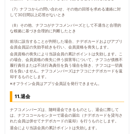
（7）ナフコからの問い合わせ、その他の回答を求める連絡に対
して30日間以上応答がないとき
（8）その他、ナフコがナフコメンバーズとして不適当と合理的
な根拠に基づき合理的に判断したとき
前項に該当することが判明した場合、ナデポカードおよびアプリ
会員会員証の失効手続きを行い、会員資格を喪失します。
会員資格の喪失により当該会員の累計ポイントは失効します。こ
の場合、会員資格の喪失に伴う損害等について、ナフコが債務不
履行責任または不法行為責任を負う場合を除き、ナフコは一切責
任を負いません。ナフコメンバーズはナフコにナデポカードを返
却するものとします。
※オフライン会員はアプリ会員証を発行できません。
11.退会
ナフコメンバーズは、随時退会できるものとし、退会に際して
は、ナフココールセンターで退会の届出（ナデポカードを貸与さ
れた会員は併せてナデポカードの返却）を行うものとします。
退会により当該会員の累計ポイントは失効します。