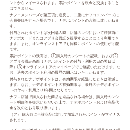
ントからマイナスされます。累計ポイントを現金と交換すること
はできません。
ナフコメンバーズが第三項に違反し、二重にナフコメンバーズに
会員登録を行った場合でも、ナデポポイントの合算は致しかねま
す。
付与されたポイントは次回購入時、店舗のレジにおいて精算前に
ナデポカードまたはアプリ会員証を提示することにより利用でき
ます。また、オンラインストアでも同様にポイントの使用が可能
です。
累計ポイントの残高は、①購入時のレシートの記載、および②
アプリ会員証画面（ナデポポイントの付与・利用の日の翌日以
降）③オンラインストアのマイページでご確認いただけます。な
お、過去のポイント利用の履歴の開示はいたしかねます。
付与されたナデポポイントは、有効期限が経過したときは消滅し
ます。なお、ナデポポイントの有効期限は、最終のナデポポイン
トの付与・利用より1年間となります。
ナフコ店舗で購入された商品を返品される場合は、購入時のレシ
ート明細等を提示いただいた上で、ナデポポイントおよび商品代
金を次のとおり取り扱います。
（ア） 購入時に当該商品に対して加算されたポイントがマイナス
されます。