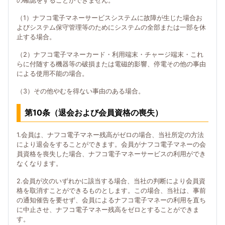
の確認をすることができません。
（1）ナフコ電子マネーサービスシステムに故障が生じた場合お
よびシステム保守管理等のためにシステムの全部または一部を休
止する場合。
（2）ナフコ電子マネーカード・利用端末・チャージ端末・これ
らに付随する機器等の破損または電磁的影響、停電その他の事由
による使用不能の場合。
（3）その他やむを得ない事由のある場合。
第10条（退会および会員資格の喪失）
1.会員は、ナフコ電子マネー残高がゼロの場合、当社所定の方法
により退会をすることができます。会員がナフコ電子マネーの会
員資格を喪失した場合、ナフコ電子マネーサービスの利用ができ
なくなります。
2.会員が次のいずれかに該当する場合、当社の判断により会員資
格を取消すことができるものとします。この場合、当社は、事前
の通知催告を要せず、会員によるナフコ電子マネーの利用を直ち
に中止させ、ナフコ電子マネー残高をゼロとすることができま
す。