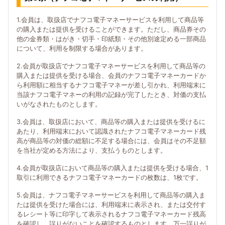
1.会員は、取扱店でナフコ電子マネーサービスを利用して商品等
の購入または提供を受けることができます。ただし、商品券その
他の金券類・はがき・切手・印紙類・その他別途定める一部商品
について、利用を制限する場合があります。
2.会員が取扱店でナフコ電子マネーサービスを利用して商品等の
購入または提供を受ける場合、会員のナフコ電子マネーカードか
ら利用額に相当するナフコ電子マネーが差し引かれ、利用端末に
当該ナフコ電子マネーの利用の記録が完了したとき、対価の支払
いがなされたものとします。
3.会員は、取扱店において、商品等の購入または提供を受けるに
あたり、利用端末において認識されたナフコ電子マネーカード残
高が商品等の対価の総額に不足する場合には、会員はその不足額
を当社が定める方法により、支払うものとします。
4.会員が取扱店において商品等の購入または提供を受ける場合、1
取引に利用できるナフコ電子マネーカードの枚数は、1枚です。
5.会員は、ナフコ電子マネーサービスを利用して商品等の購入ま
たは提供を受けた場合には、利用端末に表示され、または交付す
るレシート等に印字して表示されるナフコ電子マネーカード残高
を確認し、誤りがないことを確認するものとします。万一誤りが