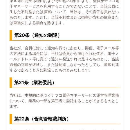
第10条に定める理由およびその他の理由により、会員がナフコ電
子マネーサービスを利用することができないことで、当該会員に
生じた不利益または損害について、当社は、その責任を負わない
ものとします。ただし、当該不利益または損害が当社の故意また
は重過失による場合を除きます。
第20条（通知の到達）
当社が、会員に対して通知を行うにあたり、郵便、電子メール等
の方法による場合には、当社は会員から届けられた住所、電子メ
ールアドレス等に宛てて通知を発送すれば足りるものとし、当該
通知の到達が遅延し、または到達しなかったとしても、通常到達
するであろうときに到達したものとみなします。
第21条（業務委託）
当社は、本規約に基づくナフコ電子マネーサービス運営管理業務
について、業務の一部を第三者に委託することができるものとし
ます。
第22条（合意管轄裁判所）