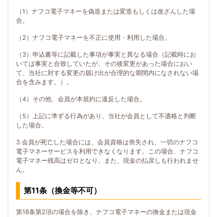
（1）ナフコ電子マネーを偽造または変造もしくは改ざんした場
合。
（2）ナフコ電子マネーを不正に使用・利用した場合。
（3）申込書等に記載した事項が事実と異なる場合（記載時にお
いては事実と合致していたが、その後変更があった場合におい
て、当社に対する変更の届け出が合理的な期間内になされない場
合を含みます。）。
（4）その他、会員が本規約に違反した場合。
（5）上記に準ずる行為があり、当社が会員として不適格と判断
した場合。
3.会員が死亡した場合には、会員資格は喪失され、一切のナフコ
電子マネーサービスを利用できなくなります。この場合、ナフコ
電子マネー残高はゼロとなり、また、現金の払戻しも行われませ
ん。
第11条（換金等不可）
第18条第2項の場合を除き、ナフコ電子マネーの換金または現金