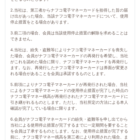
2.当社は、第三者からナフコ電子マネーカードを拾得した旨の届
け出があった場合、当該ナフコ電子マネーカードについて、使用
停止措置をとる場合があります。
3.前二項の場合、会員は当該使用停止措置の解除を求めることは
できません。
4.当社は、紛失・盗難等によりナフコ電子マネーカードを喪失し
た場合、会員がナフコ電子マネーカードの再発行を希望し、当社
がこれを認めた場合に限り、ナフコ電子マネーカードを再発行し
ます。なお、再発行したナフコ電子マネーカードは券面が変更さ
れる場合があることを会員は承諾するものとします。
5.前項によりナフコ電子マネーカードが再発行された場合、当社
によるナフコ電子マネーカードの使用停止措置が完了した時点の
ナフコ電子マネー残高が再発行されたナフコ電子マネーカードに
引き継がれるものとします。ただし、当社所定の方法による本人
確認が完了している場合に限ります。
6.会員がナフコ電子マネーカードの紛失・盗難等を申し出てから
当社による使用停止措置が完了するまでに一定期間を要すること
を会員は了承するものとします。なお、使用停止措置が完了する
前に、ナフコ電子マネー残高を第三者により利用された場合、ま