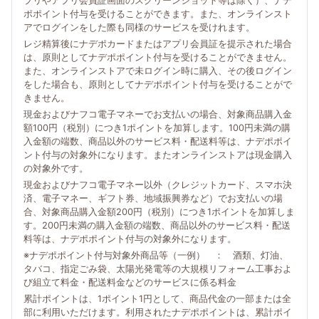
プリやアプリ会員証画面のスクリーンショット等は除く）、ナデ
ポポイント付与を受けることができます。また、オンラインスト
アでログインをした際も同様のサービスを受けれます。
レジ精算後にナデポカードまたはアプリ会員証を提示された場合
は、原則としてナデポポイント付与を受けることができません。
また、オンラインストアで未ログイン時に購入、その後ログイン
をした場合も、原則としてナデポポイント付与を受けることがで
きません。
現金およびナフコ電子マネーでお支払いの場合、対象商品購入金
額100円（税別）につき1ポイントを加算します。100円未満の購
入金額の端数、商品以外のサービス料・配送料等は、ナデポポイ
ント付与の対象外になります。またオンラインストアは現金購入
の対象外です。
現金およびナフコ電子マネー以外（クレジットカード、スマホ決
済、電子マネー、ギフト券、地域振興券など）でお支払いの場
合、対象商品購入金額200円（税別）につき1ポイントを加算しま
す。200円未満の購入金額の端数、商品以外のサービス料・配送
料等は、ナデポポイント付与の対象外になります。
※ナデポポイント付与対象外商品等（一例） ： 酒類、灯油、
タバコ、指定ごみ袋、太陽光発電等の大規模リフォーム工事およ
び組立て料金・配送料金などのサービスに係る料金
累計ポイントは、1ポイント1円として、商品代金の一部または全
部に利用いただけます。利用されたナデポポイントは、累計ポイ