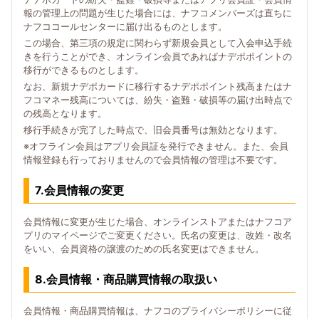
報の管理上の問題が生じた場合には、ナフコメンバーズは直ちに
ナフココールセンターに届け出るものとします。
この場合、第三項の規定に関わらず新規会員として入会申込手続
きを行うことができ、オンライン会員であればナデポポイントの
移行ができるものとします。
なお、新規ナデポカードに移行するナデポポイント残高またはナ
フコマネー残高については、紛失・盗難・破損等の届け出時点で
の残高となります。
移行手続きが完了した時点で、旧会員番号は無効となります。
※オフライン会員はアプリ会員証を発行できません。また、会員
情報登録も行っておりませんので会員情報の管理は不要です。
7.会員情報の変更
会員情報に変更が生じた場合、オンラインストアまたはナフコア
プリのマイページでご変更ください。氏名の変更は、改姓・改名
をいい、会員資格の譲渡のための氏名変更はできません。
8.会員情報・商品購買情報の取扱い
会員情報・商品購買情報は、ナフコのプライバシーポリシーに従