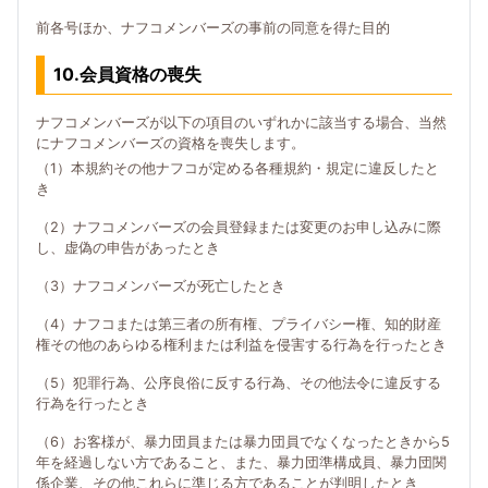
前各号ほか、ナフコメンバーズの事前の同意を得た目的
10.会員資格の喪失
ナフコメンバーズが以下の項目のいずれかに該当する場合、当然
にナフコメンバーズの資格を喪失します。
（1）本規約その他ナフコが定める各種規約・規定に違反したと
き
（2）ナフコメンバーズの会員登録または変更のお申し込みに際
し、虚偽の申告があったとき
（3）ナフコメンバーズが死亡したとき
（4）ナフコまたは第三者の所有権、プライバシー権、知的財産
権その他のあらゆる権利または利益を侵害する行為を行ったとき
（5）犯罪行為、公序良俗に反する行為、その他法令に違反する
行為を行ったとき
（6）お客様が、暴力団員または暴力団員でなくなったときから5
年を経過しない方であること、また、暴力団準構成員、暴力団関
係企業、その他これらに準じる方であることが判明したとき