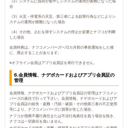
（2）システムに負荷が集中しシステムの運用が困難になった場
合
（3）火災・停電等の天災、第三者による妨害行為などによりシ
ステムの運用が困難になった場合
（4）その他、止むを得ずシステムの停止が必要とナフコが判断
した場合
会員特典は、ナフコメンバーズへ12カ月前の事前通知をした後
に、廃止することがあります。
※オフライン会員はアプリ会員証を発行できません。
6.会員情報、ナデポカードおよびアプリ会員証の
管理
会員情報、ナデポカードおよびアプリ会員証の管理はナフコメン
バーズの責任で行って下さい。会員情報、ナデポカードおよびア
プリ会員証の紛失・盗難・汚損・破損・その他第三者の不正使用
等により、ナフコメンバーズに損害が生じた場合、
ナフコが債務不履行責任または不法行為責任を負う場合を除き、
ナフコは一切責任を負いません。
ナデポカードの紛失・盗難・破損等またはアプリ会員証・会員情