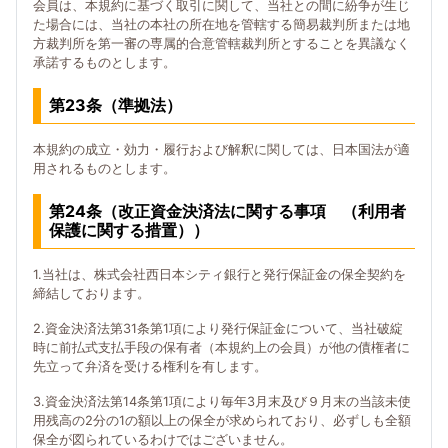
会員は、本規約に基づく取引に関して、当社との間に紛争が生じ
た場合には、当社の本社の所在地を管轄する簡易裁判所または地
方裁判所を第一審の専属的合意管轄裁判所とすることを異議なく
承諾するものとします。
第23条（準拠法）
本規約の成立・効力・履行および解釈に関しては、日本国法が適
用されるものとします。
第24条（改正資金決済法に関する事項 （利用者
保護に関する措置））
1.当社は、株式会社西日本シティ銀行と発行保証金の保全契約を
締結しております。
2.資金決済法第31条第1項により発行保証金について、当社破綻
時に前払式支払手段の保有者（本規約上の会員）が他の債権者に
先立って弁済を受ける権利を有します。
3.資金決済法第14条第1項により毎年3月末及び９月末の当該未使
用残高の2分の1の額以上の保全が求められており、必ずしも全額
保全が図られているわけではございません。