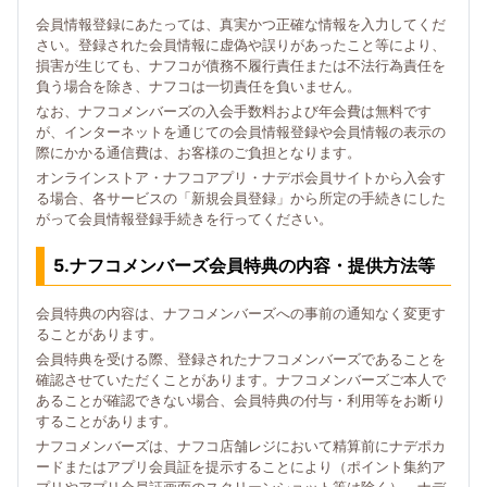
会員情報登録にあたっては、真実かつ正確な情報を入力してくだ
さい。登録された会員情報に虚偽や誤りがあったこと等により、
損害が生じても、ナフコが債務不履行責任または不法行為責任を
負う場合を除き、ナフコは一切責任を負いません。
なお、ナフコメンバーズの入会手数料および年会費は無料です
が、インターネットを通じての会員情報登録や会員情報の表示の
際にかかる通信費は、お客様のご負担となります。
オンラインストア・ナフコアプリ・ナデポ会員サイトから入会す
る場合、各サービスの「新規会員登録」から所定の手続きにした
がって会員情報登録手続きを行ってください。
5.ナフコメンバーズ会員特典の内容・提供方法等
会員特典の内容は、ナフコメンバーズへの事前の通知なく変更す
ることがあります。
会員特典を受ける際、登録されたナフコメンバーズであることを
確認させていただくことがあります。ナフコメンバーズご本人で
あることが確認できない場合、会員特典の付与・利用等をお断り
することがあります。
ナフコメンバーズは、ナフコ店舗レジにおいて精算前にナデポカ
ードまたはアプリ会員証を提示することにより（ポイント集約ア