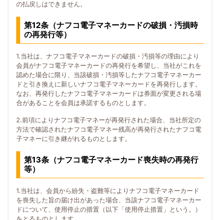
の払戻しはできません。
第12条（ナフコ電子マネーカードの破損・汚損時
の再発行等）
1.当社は、ナフコ電子マネーカードの破損・汚損等の理由により
会員がナフコ電子マネーカードの再発行を希望し、当社がこれを
認めた場合に限り、当該破損・汚損等したナフコ電子マネーカー
ドと引き換えに新しいナフコ電子マネーカードを再発行します。
なお、再発行したナフコ電子マネーカードは券面が変更される場
合があることを会員は承諾するものとします。
2.前項によりナフコ電子マネーが再発行された場合、当社所定の
方法で確認されたナフコ電子マネー残高が再発行されたナフコ電
子マネーに引き継がれるものとします。
第13条（ナフコ電子マネーカード喪失時の再発行
等）
1.当社は、会員から紛失・盗難等によりナフコ電子マネーカード
を喪失した旨の届け出があった場合、当該ナフコ電子マネーカー
ドについて、使用停止の措置（以下「使用停止措置」という。）
をとるものとします。