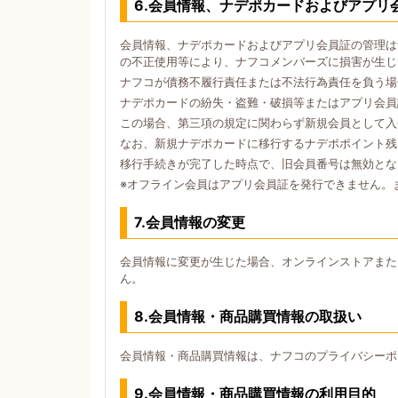
6.会員情報、ナデポカードおよびアプリ
会員情報、ナデポカードおよびアプリ会員証の管理は
の不正使用等により、ナフコメンバーズに損害が生じ
ナフコが債務不履行責任または不法行為責任を負う場
ナデポカードの紛失・盗難・破損等またはアプリ会員
この場合、第三項の規定に関わらず新規会員として入
なお、新規ナデポカードに移行するナデポポイント残
移行手続きが完了した時点で、旧会員番号は無効とな
※オフライン会員はアプリ会員証を発行できません。
7.会員情報の変更
会員情報に変更が生じた場合、オンラインストアまた
ん。
8.会員情報・商品購買情報の取扱い
会員情報・商品購買情報は、ナフコのプライバシーポ
9.会員情報・商品購買情報の利用目的