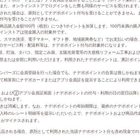
また、オンラインストアでログインをした際も同様のサービスを受けれます
された場合は、原則としてナデポポイント付与を受けることができません。
付与を受けることができません。
品購入金額100円（税別）につき1ポイントを加算します。100円未満の
インストアは現金購入の対象外です。
、スマホ決済、電子マネー、ギフト券、地域振興券など）でお支払いの場合、
外のサービス料・配送料等は、ナデポポイント付与の対象外になります。
類、灯油、タバコ、指定ごみ袋、太陽光発電等の大規模リフォーム工事およ
一部または全部に利用いただけます。利用されたナデポポイントは、累計ポイ
ンバーズに会員登録を行った場合でも、ナデポポイントの合算は致しかねま
て精算前にナデポカードまたはアプリ会員証を提示することにより利用でき
、および②アプリ会員証画面（ナデポポイントの付与・利用の日の翌日以降
しかねます。
きは消滅します。なお、ナデポポイントの有効期限は、最終のナデポポイン
入時のレシート明細等を提示いただいた上で、ナデポポイントおよび商品代
トがマイナスされます。
返品される場合、原則として利用された当該ナデポポイント分も含め現金での