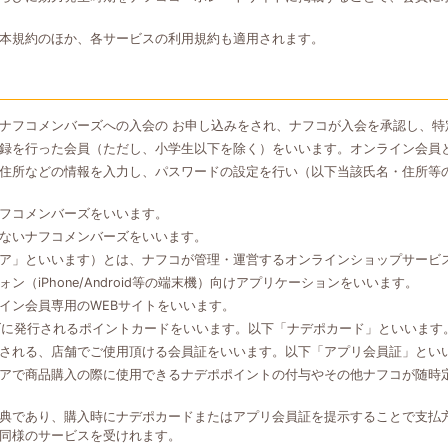
本規約のほか、各サービスの利用規約も適用されます。
ナフコメンバーズへの入会の お申し込みをされ、ナフコが入会を承認し、特
録を行った会員（ただし、小学生以下を除く）をいいます。オンライン会員
住所などの情報を入力し、パスワードの設定を行い（以下当該氏名・住所等
フコメンバーズをいいます。
ないナフコメンバーズをいいます。
ア」といいます）とは、ナフコが管理・運営するオンラインショップサービ
（iPhone/Android等の端末機）向けアプリケーションをいいます。
イン会員専用のWEBサイトをいいます。
ズに発行されるポイントカードをいいます。以下「ナデポカード」といいます
される、店舗でご使用頂ける会員証をいいます。以下「アプリ会員証」とい
アで商品購入の際に使用できるナデポポイントの付与やその他ナフコが随時
典であり、購入時にナデポカードまたはアプリ会員証を提示することで支払
同様のサービスを受けれます。