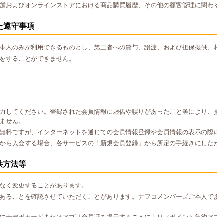
舗およびオンラインストアにおける商品購買履歴、その他の顧客管理に関わ
た遵守事項
本人のみが利用できるものとし、第三者への貸与、譲渡、および担保提供、
をすることができません。
力してください。登録された会員情報に虚偽や誤りがあったこと等により、
ません。
無料ですが、インターネットを通じての会員情報登録や会員情報の表示の際
から入会する場合、各サービスの「新規会員登録」から所定の手続きにした
供方法等
なく変更することがあります。
あることを確認させていただくことがあります。ナフコメンバーズご本人で
にナデポカードまたはアプリ会員証を提示することにより（ポイント集約ア