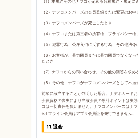
（1）本規約その他ナフコが定める各種規約・規定に
（2）ナフコメンバーズの会員登録または変更のお申
（3）ナフコメンバーズが死亡したとき
（4）ナフコまたは第三者の所有権、プライバシー権
（5）犯罪行為、公序良俗に反する行為、その他法令
（6）お客様が、暴力団員または暴力団員でなくなっ
たとき
（7）ナフコからの問い合わせ、その他の回答を求め
（8）その他、ナフコがナフコメンバーズとして不適
前項に該当することが判明した場合、ナデポカードお
会員資格の喪失により当該会員の累計ポイントは失効
コは一切責任を負いません。ナフコメンバーズはナフ
※オフライン会員はアプリ会員証を発行できません。
11.退会