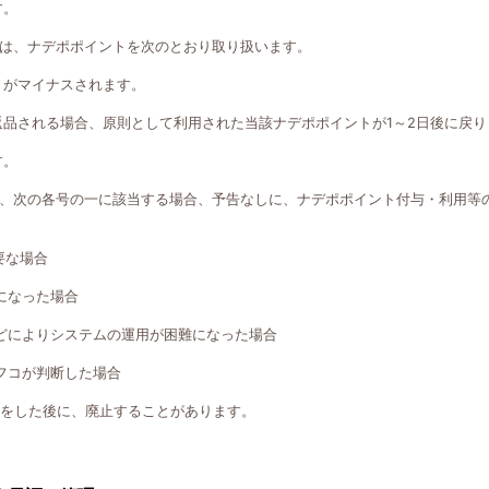
す。
は、ナデポポイントを次のとおり取り扱います。
トがマイナスされます。
返品される場合、原則として利用された当該ナデポポイントが1～2日後に戻り
す。
、次の各号の一に該当する場合、予告なしに、ナデポポイント付与・利用等
要な場合
になった場合
どによりシステムの運用が困難になった場合
フコが判断した場合
知をした後に、廃止することがあります。