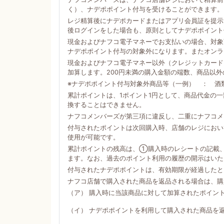
く）、ナデポポイント付与を受けることができます。
レジ精算後にナデポカードまたはアプリ会員証を提示
後ログインをした場合も、原則としてナデポポイント
現金およびナフコ電子マネーでお支払いの場合、対象商
ナデポポイント付与の対象外になります。またオンラ
現金およびナフコ電子マネー以外（クレジットカード
加算します。200円未満の購入金額の端数、商品以
※ナデポポイント付与対象外商品等（一例） ： 酒
累計ポイントは、1ポイント1円として、商品代金の
換することはできません。
ナフコメンバーズが第三項に違反し、二重にナフコメ
付与されたポイントは次回購入時、店舗のレジにおい
使用が可能です。
累計ポイントの残高は、①購入時のレシートの記載
ます。なお、過去のポイント利用の履歴の開示はいた
付与されたナデポポイントは、有効期限が経過したと
ナフコ店舗で購入された商品を返品される場合は、購
（ア） 購入時に当該商品に対して加算されたポイン
（イ） ナデポポイントを利用して購入された商品を