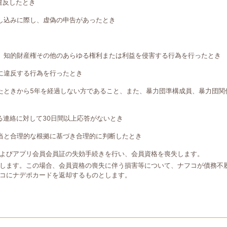
違反したとき
し込みに際し、虚偽の申告があったとき
、知的財産権その他のあらゆる権利または利益を侵害する行為を行ったとき
に違反する行為を行ったとき
たときから5年を経過しない方であること、また、暴力団準構成員、暴力団関
る連絡に対して30日間以上応答がないとき
当と合理的な根拠に基づき合理的に判断したとき
よびアプリ会員会員証の失効手続きを行い、会員資格を喪失します。
します。この場合、会員資格の喪失に伴う損害等について、ナフコが債務不
コにナデポカードを返却するものとします。