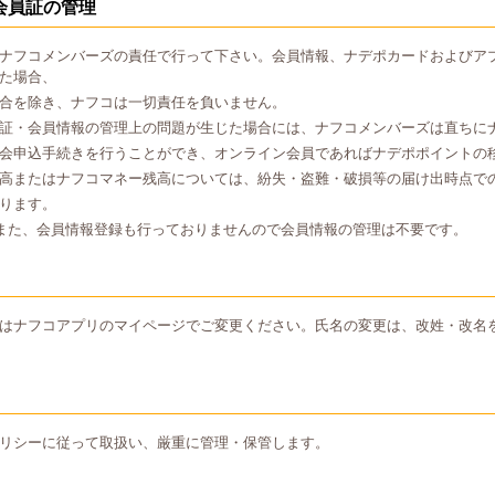
会員証の管理
ナフコメンバーズの責任で行って下さい。会員情報、ナデポカードおよびア
た場合、
合を除き、ナフコは一切責任を負いません。
証・会員情報の管理上の問題が生じた場合には、ナフコメンバーズは直ちに
会申込手続きを行うことができ、オンライン会員であればナデポポイントの
高またはナフコマネー残高については、紛失・盗難・破損等の届け出時点で
ります。
また、会員情報登録も行っておりませんので会員情報の管理は不要です。
はナフコアプリのマイページでご変更ください。氏名の変更は、改姓・改名
リシーに従って取扱い、厳重に管理・保管します。