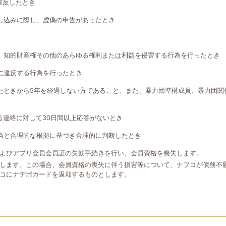
違反したとき
し込みに際し、虚偽の申告があったとき
、知的財産権その他のあらゆる権利または利益を侵害する行為を行ったとき
に違反する行為を行ったとき
たときから5年を経過しない方であること、また、暴力団準構成員、暴力団関
る連絡に対して30日間以上応答がないとき
当と合理的な根拠に基づき合理的に判断したとき
よびアプリ会員会員証の失効手続きを行い、会員資格を喪失します。
します。この場合、会員資格の喪失に伴う損害等について、ナフコが債務不
コにナデポカードを返却するものとします。