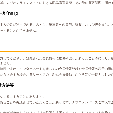
舗およびオンラインストアにおける商品購買履歴、その他の顧客管理に関わ
た遵守事項
本人のみが利用できるものとし、第三者への貸与、譲渡、および担保提供、
をすることができません。
力してください。登録された会員情報に虚偽や誤りがあったこと等により、
ません。
無料ですが、インターネットを通じての会員情報登録や会員情報の表示の際
から入会する場合、各サービスの「新規会員登録」から所定の手続きにした
供方法等
なく変更することがあります。
あることを確認させていただくことがあります。ナフコメンバーズご本人で
にナデポカードまたはアプリ会員証を提示することにより（ポイント集約ア