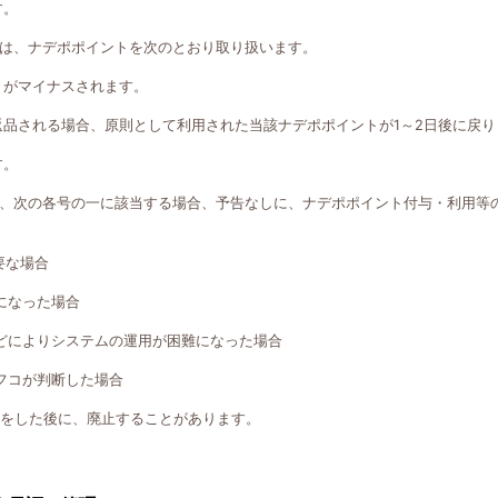
す。
は、ナデポポイントを次のとおり取り扱います。
トがマイナスされます。
返品される場合、原則として利用された当該ナデポポイントが1～2日後に戻り
す。
、次の各号の一に該当する場合、予告なしに、ナデポポイント付与・利用等
要な場合
になった場合
どによりシステムの運用が困難になった場合
フコが判断した場合
知をした後に、廃止することがあります。