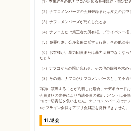
（1）本規約その他ナフコが定める各種規約・規定に
（2）ナフコメンバーズの会員登録または変更のお申
（3）ナフコメンバーズが死亡したとき
（4）ナフコまたは第三者の所有権、プライバシー権
（5）犯罪行為、公序良俗に反する行為、その他法令
（6）お客様が、暴力団員または暴力団員でなくなっ
たとき
（7）ナフコからの問い合わせ、その他の回答を求め
（8）その他、ナフコがナフコメンバーズとして不適
前項に該当することが判明した場合、ナデポカードお
会員資格の喪失により当該会員の累計ポイントは失効
コは一切責任を負いません。ナフコメンバーズはナフ
※オフライン会員はアプリ会員証を発行できません。
11.退会