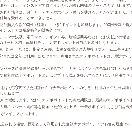
また、オンラインストアでログインをした際も同様のサービスを受けれます
された場合は、原則としてナデポポイント付与を受けることができません。
付与を受けることができません。
品購入金額100円（税別）につき1ポイントを加算します。100円未満の
インストアは現金購入の対象外です。
、スマホ決済、電子マネー、ギフト券、地域振興券など）でお支払いの場合、
外のサービス料・配送料等は、ナデポポイント付与の対象外になります。
類、灯油、タバコ、指定ごみ袋、太陽光発電等の大規模リフォーム工事およ
一部または全部に利用いただけます。利用されたナデポポイントは、累計ポイ
ンバーズに会員登録を行った場合でも、ナデポポイントの合算は致しかねま
て精算前にナデポカードまたはアプリ会員証を提示することにより利用でき
、および②アプリ会員証画面（ナデポポイントの付与・利用の日の翌日以降
しかねます。
きは消滅します。なお、ナデポポイントの有効期限は、最終のナデポポイン
入時のレシート明細等を提示いただいた上で、ナデポポイントおよび商品代
トがマイナスされます。
返品される場合、原則として利用された当該ナデポポイント分も含め現金での