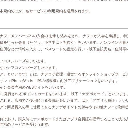
本規約のほか、各サービスの利用規約も適用されます。
ナフコメンバーズへの入会の お申し込みをされ、ナフコが入会を承認し、特
録を行った会員（ただし、小学生以下を除く）をいいます。オンライン会員
住所などの情報を入力し、パスワードの設定を行い（以下当該氏名・住所等
フコメンバーズをいいます。
ないナフコメンバーズをいいます。
ア」といいます）とは、ナフコが管理・運営するオンラインショップサービ
（iPhone/Android等の端末機）向けアプリケーションをいいます。
イン会員専用のWEBサイトをいいます。
ズに発行されるポイントカードをいいます。以下「ナデポカード」といいます
される、店舗でご使用頂ける会員証をいいます。以下「アプリ会員証」とい
アで商品購入の際に使用できるナデポポイントの付与やその他ナフコが随時
典であり、購入時にナデポカードまたはアプリ会員証を提示することで支払
同様のサービスを受けれます。