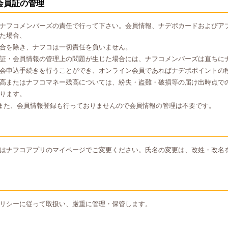
会員証の管理
ナフコメンバーズの責任で行って下さい。会員情報、ナデポカードおよびア
た場合、
合を除き、ナフコは一切責任を負いません。
証・会員情報の管理上の問題が生じた場合には、ナフコメンバーズは直ちに
会申込手続きを行うことができ、オンライン会員であればナデポポイントの
高またはナフコマネー残高については、紛失・盗難・破損等の届け出時点で
ります。
また、会員情報登録も行っておりませんので会員情報の管理は不要です。
はナフコアプリのマイページでご変更ください。氏名の変更は、改姓・改名
リシーに従って取扱い、厳重に管理・保管します。