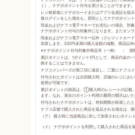
く）、ナデポポイント付与を受けることができます。
レジ精算後にナデポカードまたはアプリ会員証を提示
後ログインをした場合も、原則としてナデポポイント
現金およびナフコ電子マネーでお支払いの場合、対象商
ナデポポイント付与の対象外になります。またオンラ
現金およびナフコ電子マネー以外（クレジットカード
加算します。200円未満の購入金額の端数、商品以
※ナデポポイント付与対象外商品等（一例） ： 酒
累計ポイントは、1ポイント1円として、商品代金の
換することはできません。
ナフコメンバーズが第三項に違反し、二重にナフコメ
付与されたポイントは次回購入時、店舗のレジにおい
使用が可能です。
累計ポイントの残高は、①購入時のレシートの記載
ます。なお、過去のポイント利用の履歴の開示はいた
付与されたナデポポイントは、有効期限が経過したと
ナフコ店舗で購入された商品を返品される場合は、購
（ア） 購入時に当該商品に対して加算されたポイン
（イ） ナデポポイントを利用して購入された商品を