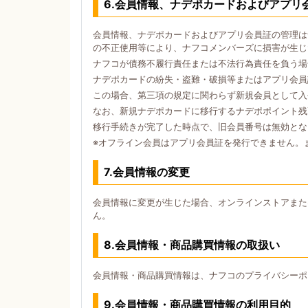
6.会員情報、ナデポカードおよびアプリ
会員情報、ナデポカードおよびアプリ会員証の管理は
の不正使用等により、ナフコメンバーズに損害が生じ
ナフコが債務不履行責任または不法行為責任を負う場
ナデポカードの紛失・盗難・破損等またはアプリ会員
この場合、第三項の規定に関わらず新規会員として入
なお、新規ナデポカードに移行するナデポポイント残
移行手続きが完了した時点で、旧会員番号は無効とな
※オフライン会員はアプリ会員証を発行できません。
7.会員情報の変更
会員情報に変更が生じた場合、オンラインストアまた
ん。
8.会員情報・商品購買情報の取扱い
会員情報・商品購買情報は、ナフコのプライバシーポ
9.会員情報・商品購買情報の利用目的