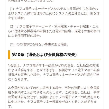
の確認をすることができません。
（1）ナフコ電子マネーサービスシステムに故障が生じた場合お
よびシステム保守管理等のためにシステムの全部または一部を休
止する場合。
（2）ナフコ電子マネーカード・利用端末・チャージ端末・これ
らに付随する機器等の破損または電磁的影響、停電その他の事由
による使用不能の場合。
（3）その他やむを得ない事由のある場合。
第10条（退会および会員資格の喪失）
1.会員は、ナフコ電子マネー残高がゼロの場合、当社所定の方法
により退会をすることができます。会員がナフコ電子マネーの会
員資格を喪失した場合、ナフコ電子マネーサービスの利用ができ
なくなります。
2.会員が次のいずれかに該当する場合、当社の判断により会員資
格を取消すことができるものとします。この場合、当社は、事前
の通知催告を要せず、会員によるナフコ電子マネーの利用を直ち
に中止させ、ナフコ電子マネー残高をゼロとすることができま
す。