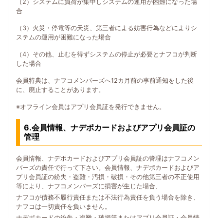
（2）システムに負荷が集中しシステムの運用が困難になった場
合
（3）火災・停電等の天災、第三者による妨害行為などによりシ
ステムの運用が困難になった場合
（4）その他、止むを得ずシステムの停止が必要とナフコが判断
した場合
会員特典は、ナフコメンバーズへ12カ月前の事前通知をした後
に、廃止することがあります。
※オフライン会員はアプリ会員証を発行できません。
6.会員情報、ナデポカードおよびアプリ会員証の
管理
会員情報、ナデポカードおよびアプリ会員証の管理はナフコメン
バーズの責任で行って下さい。会員情報、ナデポカードおよびア
プリ会員証の紛失・盗難・汚損・破損・その他第三者の不正使用
等により、ナフコメンバーズに損害が生じた場合、
ナフコが債務不履行責任または不法行為責任を負う場合を除き、
ナフコは一切責任を負いません。
ナデポカードの紛失・盗難・破損等またはアプリ会員証・会員情