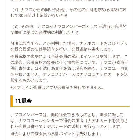
（7）ナフコからの問い合わせ、その他の回答を求める連絡に対
して30日間以上応答がないとき
（8）その他、ナフコがナフコメンバーズとして不適当と合理的
な根拠に基づき合理的に判断したとき
前項に該当することが判明した場合、ナデポカードおよびアプリ
会員会員証の失効手続きを行い、会員資格を喪失します。
会員資格の喪失により当該会員の累計ポイントは失効します。こ
の場合、会員資格の喪失に伴う損害等について、ナフコが債務不
履行責任または不法行為責任を負う場合を除き、ナフコは一切責
任を負いません。ナフコメンバーズはナフコにナデポカードを返
却するものとします。
※オフライン会員はアプリ会員証を発行できません。
11.退会
ナフコメンバーズは、随時退会できるものとし、退会に際して
は、ナフココールセンターで退会の届出（ナデポカードを貸与さ
れた会員は併せてナデポカードの返却）を行うものとします。
退会により当該会員の累計ポイントは失効します。