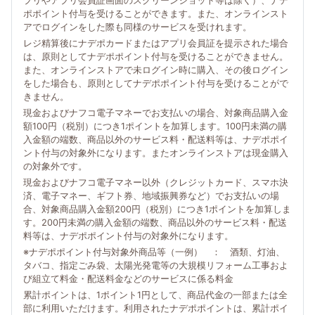
プリやアプリ会員証画面のスクリーンショット等は除く）、ナデ
ポポイント付与を受けることができます。また、オンラインスト
アでログインをした際も同様のサービスを受けれます。
レジ精算後にナデポカードまたはアプリ会員証を提示された場合
は、原則としてナデポポイント付与を受けることができません。
また、オンラインストアで未ログイン時に購入、その後ログイン
をした場合も、原則としてナデポポイント付与を受けることがで
きません。
現金およびナフコ電子マネーでお支払いの場合、対象商品購入金
額100円（税別）につき1ポイントを加算します。100円未満の購
入金額の端数、商品以外のサービス料・配送料等は、ナデポポイ
ント付与の対象外になります。またオンラインストアは現金購入
の対象外です。
現金およびナフコ電子マネー以外（クレジットカード、スマホ決
済、電子マネー、ギフト券、地域振興券など）でお支払いの場
合、対象商品購入金額200円（税別）につき1ポイントを加算しま
す。200円未満の購入金額の端数、商品以外のサービス料・配送
料等は、ナデポポイント付与の対象外になります。
※ナデポポイント付与対象外商品等（一例） ： 酒類、灯油、
タバコ、指定ごみ袋、太陽光発電等の大規模リフォーム工事およ
び組立て料金・配送料金などのサービスに係る料金
累計ポイントは、1ポイント1円として、商品代金の一部または全
部に利用いただけます。利用されたナデポポイントは、累計ポイ