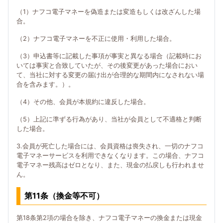
（1）ナフコ電子マネーを偽造または変造もしくは改ざんした場
合。
（2）ナフコ電子マネーを不正に使用・利用した場合。
（3）申込書等に記載した事項が事実と異なる場合（記載時にお
いては事実と合致していたが、その後変更があった場合におい
て、当社に対する変更の届け出が合理的な期間内になされない場
合を含みます。）。
（4）その他、会員が本規約に違反した場合。
（5）上記に準ずる行為があり、当社が会員として不適格と判断
した場合。
3.会員が死亡した場合には、会員資格は喪失され、一切のナフコ
電子マネーサービスを利用できなくなります。この場合、ナフコ
電子マネー残高はゼロとなり、また、現金の払戻しも行われませ
ん。
第11条（換金等不可）
第18条第2項の場合を除き、ナフコ電子マネーの換金または現金