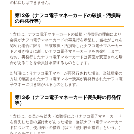
の払戻しはできません。
第12条（ナフコ電子マネーカードの破損・汚損時
の再発行等）
1.当社は、ナフコ電子マネーカードの破損・汚損等の理由により
会員がナフコ電子マネーカードの再発行を希望し、当社がこれを
認めた場合に限り、当該破損・汚損等したナフコ電子マネーカー
ドと引き換えに新しいナフコ電子マネーカードを再発行します。
なお、再発行したナフコ電子マネーカードは券面が変更される場
合があることを会員は承諾するものとします。
2.前項によりナフコ電子マネーが再発行された場合、当社所定の
方法で確認されたナフコ電子マネー残高が再発行されたナフコ電
子マネーに引き継がれるものとします。
第13条（ナフコ電子マネーカード喪失時の再発行
等）
1.当社は、会員から紛失・盗難等によりナフコ電子マネーカード
を喪失した旨の届け出があった場合、当該ナフコ電子マネーカー
ドについて、使用停止の措置（以下「使用停止措置」という。）
をとるものとします。