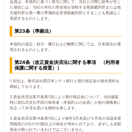
会員は、本規約に基づく取引に関して、当社との間に紛争が生じ
た場合には、当社の本社の所在地を管轄する簡易裁判所または地
方裁判所を第一審の専属的合意管轄裁判所とすることを異議なく
承諾するものとします。
第23条（準拠法）
本規約の成立・効力・履行および解釈に関しては、日本国法が適
用されるものとします。
第24条（改正資金決済法に関する事項 （利用者
保護に関する措置））
1.当社は、株式会社西日本シティ銀行と発行保証金の保全契約を
締結しております。
2.資金決済法第31条第1項により発行保証金について、当社破綻
時に前払式支払手段の保有者（本規約上の会員）が他の債権者に
先立って弁済を受ける権利を有します。
3.資金決済法第14条第1項により毎年3月末及び９月末の当該未使
用残高の2分の1の額以上の保全が求められており、必ずしも全額
保全が図られているわけではございません。