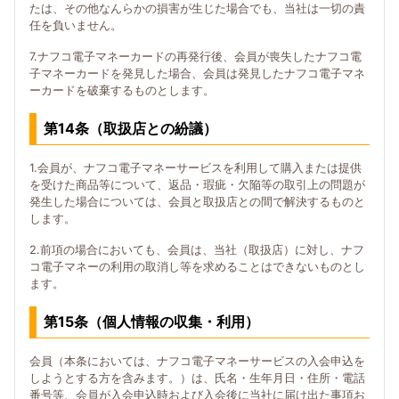
たは、その他なんらかの損害が生じた場合でも、当社は一切の責
任を負いません。
7.ナフコ電子マネーカードの再発行後、会員が喪失したナフコ電
子マネーカードを発見した場合、会員は発見したナフコ電子マネ
ーカードを破棄するものとします。
第14条（取扱店との紛議）
1.会員が、ナフコ電子マネーサービスを利用して購入または提供
を受けた商品等について、返品・瑕疵・欠陥等の取引上の問題が
発生した場合については、会員と取扱店との間で解決するものと
します。
2.前項の場合においても、会員は、当社（取扱店）に対し、ナフ
コ電子マネーの利用の取消し等を求めることはできないものとし
ます。
第15条（個人情報の収集・利用）
会員（本条においては、ナフコ電子マネーサービスの入会申込を
しようとする方を含みます。）は、氏名・生年月日・住所・電話
番号等、会員が入会申込時および入会後に当社に届け出た事項お