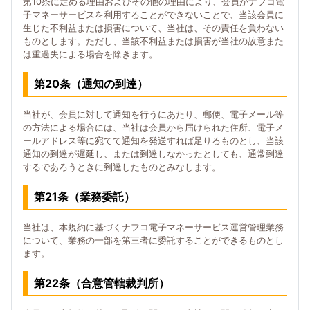
第10条に定める理由およびその他の理由により、会員がナフコ電
子マネーサービスを利用することができないことで、当該会員に
生じた不利益または損害について、当社は、その責任を負わない
ものとします。ただし、当該不利益または損害が当社の故意また
は重過失による場合を除きます。
第20条（通知の到達）
当社が、会員に対して通知を行うにあたり、郵便、電子メール等
の方法による場合には、当社は会員から届けられた住所、電子メ
ールアドレス等に宛てて通知を発送すれば足りるものとし、当該
通知の到達が遅延し、または到達しなかったとしても、通常到達
するであろうときに到達したものとみなします。
第21条（業務委託）
当社は、本規約に基づくナフコ電子マネーサービス運営管理業務
について、業務の一部を第三者に委託することができるものとし
ます。
第22条（合意管轄裁判所）