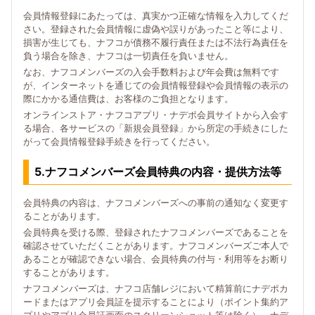
会員情報登録にあたっては、真実かつ正確な情報を入力してくだ
さい。登録された会員情報に虚偽や誤りがあったこと等により、
損害が生じても、ナフコが債務不履行責任または不法行為責任を
負う場合を除き、ナフコは一切責任を負いません。
なお、ナフコメンバーズの入会手数料および年会費は無料です
が、インターネットを通じての会員情報登録や会員情報の表示の
際にかかる通信費は、お客様のご負担となります。
オンラインストア・ナフコアプリ・ナデポ会員サイトから入会す
る場合、各サービスの「新規会員登録」から所定の手続きにした
がって会員情報登録手続きを行ってください。
5.ナフコメンバーズ会員特典の内容・提供方法等
会員特典の内容は、ナフコメンバーズへの事前の通知なく変更す
ることがあります。
会員特典を受ける際、登録されたナフコメンバーズであることを
確認させていただくことがあります。ナフコメンバーズご本人で
あることが確認できない場合、会員特典の付与・利用等をお断り
することがあります。
ナフコメンバーズは、ナフコ店舗レジにおいて精算前にナデポカ
ードまたはアプリ会員証を提示することにより（ポイント集約ア