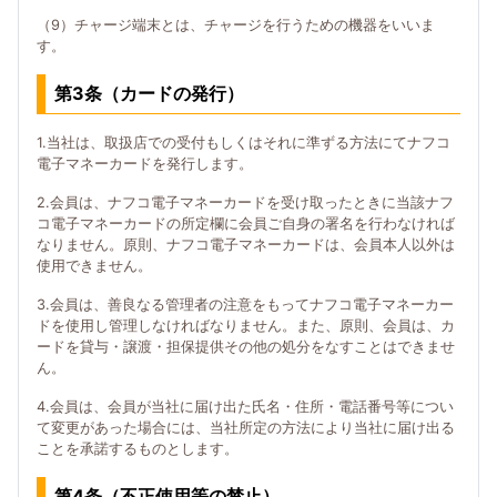
（9）チャージ端末とは、チャージを行うための機器をいいま
す。
第3条（カードの発行）
1.当社は、取扱店での受付もしくはそれに準ずる方法にてナフコ
電子マネーカードを発行します。
2.会員は、ナフコ電子マネーカードを受け取ったときに当該ナフ
コ電子マネーカードの所定欄に会員ご自身の署名を行わなければ
なりません。原則、ナフコ電子マネーカードは、会員本人以外は
使用できません。
3.会員は、善良なる管理者の注意をもってナフコ電子マネーカー
ドを使用し管理しなければなりません。また、原則、会員は、カ
ードを貸与・譲渡・担保提供その他の処分をなすことはできませ
ん。
4.会員は、会員が当社に届け出た氏名・住所・電話番号等につい
て変更があった場合には、当社所定の方法により当社に届け出る
ことを承諾するものとします。
第4条（不正使用等の禁止）