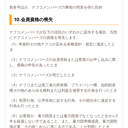
前各号ほか、ナフコメンバーズの事前の同意を得た目的
10.会員資格の喪失
ナフコメンバーズが以下の項目のいずれかに該当する場合、当然
にナフコメンバーズの資格を喪失します。
（1）本規約その他ナフコが定める各種規約・規定に違反したと
き
（2）ナフコメンバーズの会員登録または変更のお申し込みに際
し、虚偽の申告があったとき
（3）ナフコメンバーズが死亡したとき
（4）ナフコまたは第三者の所有権、プライバシー権、知的財産
権その他のあらゆる権利または利益を侵害する行為を行ったとき
（5）犯罪行為、公序良俗に反する行為、その他法令に違反する
行為を行ったとき
（6）お客様が、暴力団員または暴力団員でなくなったときから5
年を経過しない方であること、また、暴力団準構成員、暴力団関
係企業、その他これらに準じる方であることが判明したとき