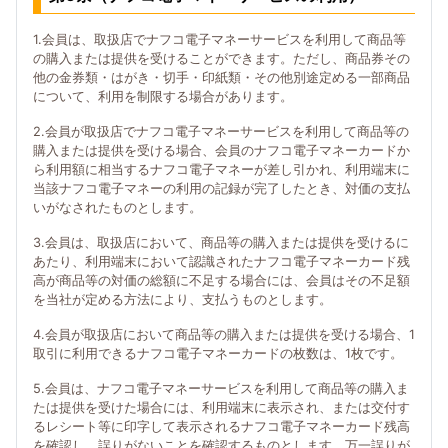
1.会員は、取扱店でナフコ電子マネーサービスを利用して商品等
の購入または提供を受けることができます。ただし、商品券その
他の金券類・はがき・切手・印紙類・その他別途定める一部商品
について、利用を制限する場合があります。
2.会員が取扱店でナフコ電子マネーサービスを利用して商品等の
購入または提供を受ける場合、会員のナフコ電子マネーカードか
ら利用額に相当するナフコ電子マネーが差し引かれ、利用端末に
当該ナフコ電子マネーの利用の記録が完了したとき、対価の支払
いがなされたものとします。
3.会員は、取扱店において、商品等の購入または提供を受けるに
あたり、利用端末において認識されたナフコ電子マネーカード残
高が商品等の対価の総額に不足する場合には、会員はその不足額
を当社が定める方法により、支払うものとします。
4.会員が取扱店において商品等の購入または提供を受ける場合、1
取引に利用できるナフコ電子マネーカードの枚数は、1枚です。
5.会員は、ナフコ電子マネーサービスを利用して商品等の購入ま
たは提供を受けた場合には、利用端末に表示され、または交付す
るレシート等に印字して表示されるナフコ電子マネーカード残高
を確認し、誤りがないことを確認するものとします。万一誤りが