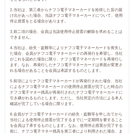
2.当社は、第三者からナフコ電子マネーカードを拾得した旨の届
け出があった場合、当該ナフコ電子マネーカードについて、使用
停止措置をとる場合があります。
3.前二項の場合、会員は当該使用停止措置の解除を求めることは
できません。
4.当社は、紛失・盗難等によりナフコ電子マネーカードを喪失し
た場合、会員がナフコ電子マネーカードの再発行を希望し、当社
がこれを認めた場合に限り、ナフコ電子マネーカードを再発行し
ます。なお、再発行したナフコ電子マネーカードは券面が変更さ
れる場合があることを会員は承諾するものとします。
5.前項によりナフコ電子マネーカードが再発行された場合、当社
によるナフコ電子マネーカードの使用停止措置が完了した時点の
ナフコ電子マネー残高が再発行されたナフコ電子マネーカードに
引き継がれるものとします。ただし、当社所定の方法による本人
確認が完了している場合に限ります。
6.会員がナフコ電子マネーカードの紛失・盗難等を申し出てから
当社による使用停止措置が完了するまでに一定期間を要すること
を会員は了承するものとします。なお、使用停止措置が完了する
前に、ナフコ電子マネー残高を第三者により利用された場合、ま