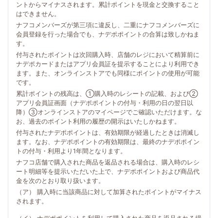
ントからマイナスされます。累計ポイントを現金と交換すること
はできません。
ナフコメンバーズが第三項に違反し、二重にナフコメンバーズに
会員登録を行った場合でも、ナデポポイントの合算は致しかねま
す。
付与されたポイントは次回購入時、店舗のレジにおいて精算前に
ナデポカードまたはアプリ会員証を提示することにより利用でき
ます。また、オンラインストアでも同様にポイントの使用が可能
です。
累計ポイントの残高は、①購入時のレシートの記載、および②
アプリ会員証画面（ナデポポイントの付与・利用の日の翌日以
降）③オンラインストアのマイページでご確認いただけます。な
お、過去のポイント利用の履歴の開示はいたしかねます。
付与されたナデポポイントは、有効期限が経過したときは消滅し
ます。なお、ナデポポイントの有効期限は、最終のナデポポイン
トの付与・利用より1年間となります。
ナフコ店舗で購入された商品を返品される場合は、購入時のレシ
ート明細等を提示いただいた上で、ナデポポイントおよび商品代
金を次のとおり取り扱います。
（ア） 購入時に当該商品に対して加算されたポイントがマイナス
されます。