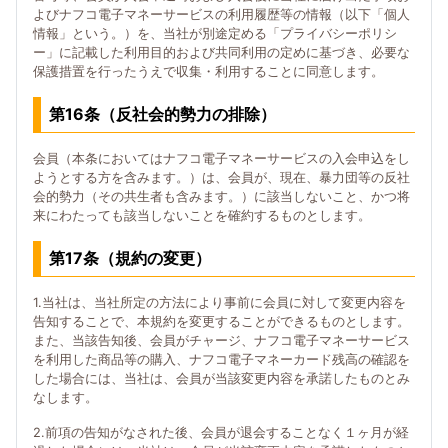
よびナフコ電子マネーサービスの利用履歴等の情報（以下「個人
情報」という。）を、当社が別途定める「プライバシーポリシ
ー」に記載した利用目的および共同利用の定めに基づき、必要な
保護措置を行ったうえで収集・利用することに同意します。
第16条（反社会的勢力の排除）
会員（本条においてはナフコ電子マネーサービスの入会申込をし
ようとする方を含みます。）は、会員が、現在、暴力団等の反社
会的勢力（その共生者も含みます。）に該当しないこと、かつ将
来にわたっても該当しないことを確約するものとします。
第17条（規約の変更）
1.当社は、当社所定の方法により事前に会員に対して変更内容を
告知することで、本規約を変更することができるものとします。
また、当該告知後、会員がチャージ、ナフコ電子マネーサービス
を利用した商品等の購入、ナフコ電子マネーカード残高の確認を
した場合には、当社は、会員が当該変更内容を承諾したものとみ
なします。
2.前項の告知がなされた後、会員が退会することなく１ヶ月が経