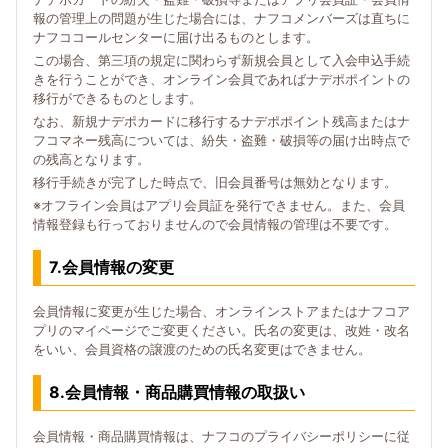
報の管理上の問題が生じた場合には、ナフコメンバーズは直ちに
ナフココールセンターに届け出るものとします。
この場合、第三項の規定に関わらず新規会員として入会申込手続
きを行うことができ、オンライン会員であればナデポポイントの
移行ができるものとします。
なお、新規ナデポカードに移行するナデポポイント残高またはナ
フコマネー残高については、紛失・盗難・破損等の届け出時点で
の残高となります。
移行手続きが完了した時点で、旧会員番号は無効となります。
※オフライン会員はアプリ会員証を発行できません。また、会員
情報登録も行っておりませんので会員情報の管理は不要です。
7.会員情報の変更
会員情報に変更が生じた場合、オンラインストアまたはナフコア
プリのマイページでご変更ください。氏名の変更は、改姓・改名
をいい、会員資格の譲渡のための氏名変更はできません。
8.会員情報・商品購買情報の取扱い
会員情報・商品購買情報は、ナフコのプライバシーポリシーに従