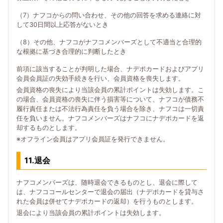
（7）ナフコからの問い合わせ、その他の回答を求める連絡に対
して30日間以上応答がないとき
（8）その他、ナフコがナフコメンバーズとして不適当と合理的
な根拠に基づき合理的に判断したとき
前項に該当することが判明した場合、ナデポカードおよびアプリ
会員会員証の失効手続きを行い、会員資格を喪失します。
会員資格の喪失により当該会員の累計ポイントは失効します。こ
の場合、会員資格の喪失に伴う損害等について、ナフコが債務不
履行責任または不法行為責任を負う場合を除き、ナフコは一切責
任を負いません。ナフコメンバーズはナフコにナデポカードを返
却するものとします。
※オフライン会員はアプリ会員証を発行できません。
11.退会
ナフコメンバーズは、随時退会できるものとし、退会に際して
は、ナフココールセンターで退会の届出（ナデポカードを貸与さ
れた会員は併せてナデポカードの返却）を行うものとします。
退会により当該会員の累計ポイントは失効します。