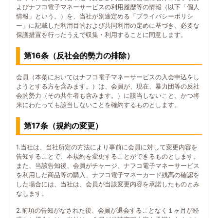
よびナフコ電子マネーサービスの利用履歴等の情報（以下「個人
情報」という。）を、当社が別途定める「プライバシーポリシ
ー」に記載した利用目的および共同利用の定めに基づき、必要な
保護措置を行ったうえで収集・利用することに同意します。
第16条（反社会的勢力の排除）
会員（本条においてはナフコ電子マネーサービスの入会申込をし
ようとする方を含みます。）は、会員が、現在、暴力団等の反社
会的勢力（その共生者も含みます。）に該当しないこと、かつ将
来にわたっても該当しないことを確約するものとします。
第17条（規約の変更）
1.当社は、当社所定の方法により事前に会員に対して変更内容を
告知することで、本規約を変更することができるものとします。
また、当該告知後、会員がチャージ、ナフコ電子マネーサービス
を利用した商品等の購入、ナフコ電子マネーカード残高の確認を
した場合には、当社は、会員が当該変更内容を承諾したものとみ
なします。
2.前項の告知がなされた後、会員が退会することなく１ヶ月が経