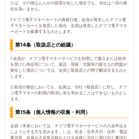
たは、その他なんらかの損害が生じた場合でも、当社は一切の責
任を負いません。
7.ナフコ電子マネーカードの再発行後、会員が喪失したナフコ電
子マネーカードを発見した場合、会員は発見したナフコ電子マネ
ーカードを破棄するものとします。
第14条（取扱店との紛議）
1.会員が、ナフコ電子マネーサービスを利用して購入または提供
を受けた商品等について、返品・瑕疵・欠陥等の取引上の問題が
発生した場合については、会員と取扱店との間で解決するものと
します。
2.前項の場合においても、会員は、当社（取扱店）に対し、ナフ
コ電子マネーの利用の取消し等を求めることはできないものとし
ます。
第15条（個人情報の収集・利用）
会員（本条においては、ナフコ電子マネーサービスの入会申込を
しようとする方を含みます。）は、氏名・生年月日・住所・電話
番号等、会員が入会申込時および入会後に当社に届け出た事項お