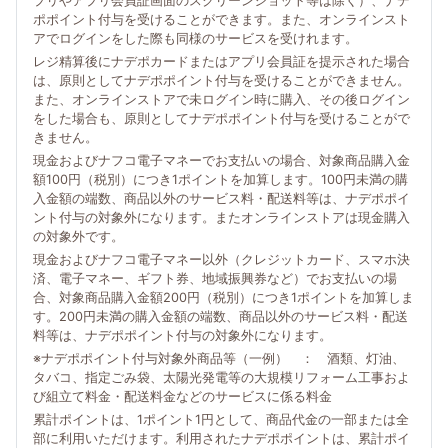
プリやアプリ会員証画面のスクリーンショット等は除く）、ナデ
ポポイント付与を受けることができます。また、オンラインスト
アでログインをした際も同様のサービスを受けれます。
レジ精算後にナデポカードまたはアプリ会員証を提示された場合
は、原則としてナデポポイント付与を受けることができません。
また、オンラインストアで未ログイン時に購入、その後ログイン
をした場合も、原則としてナデポポイント付与を受けることがで
きません。
現金およびナフコ電子マネーでお支払いの場合、対象商品購入金
額100円（税別）につき1ポイントを加算します。100円未満の購
入金額の端数、商品以外のサービス料・配送料等は、ナデポポイ
ント付与の対象外になります。またオンラインストアは現金購入
の対象外です。
現金およびナフコ電子マネー以外（クレジットカード、スマホ決
済、電子マネー、ギフト券、地域振興券など）でお支払いの場
合、対象商品購入金額200円（税別）につき1ポイントを加算しま
す。200円未満の購入金額の端数、商品以外のサービス料・配送
料等は、ナデポポイント付与の対象外になります。
※ナデポポイント付与対象外商品等（一例） ： 酒類、灯油、
タバコ、指定ごみ袋、太陽光発電等の大規模リフォーム工事およ
び組立て料金・配送料金などのサービスに係る料金
累計ポイントは、1ポイント1円として、商品代金の一部または全
部に利用いただけます。利用されたナデポポイントは、累計ポイ