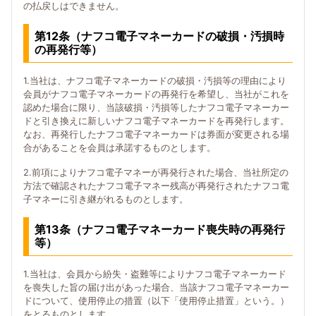
の払戻しはできません。
第12条（ナフコ電子マネーカードの破損・汚損時
の再発行等）
1.当社は、ナフコ電子マネーカードの破損・汚損等の理由により
会員がナフコ電子マネーカードの再発行を希望し、当社がこれを
認めた場合に限り、当該破損・汚損等したナフコ電子マネーカー
ドと引き換えに新しいナフコ電子マネーカードを再発行します。
なお、再発行したナフコ電子マネーカードは券面が変更される場
合があることを会員は承諾するものとします。
2.前項によりナフコ電子マネーが再発行された場合、当社所定の
方法で確認されたナフコ電子マネー残高が再発行されたナフコ電
子マネーに引き継がれるものとします。
第13条（ナフコ電子マネーカード喪失時の再発行
等）
1.当社は、会員から紛失・盗難等によりナフコ電子マネーカード
を喪失した旨の届け出があった場合、当該ナフコ電子マネーカー
ドについて、使用停止の措置（以下「使用停止措置」という。）
をとるものとします。