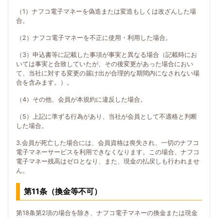
（1）ナフコ電子マネーを偽造または変造もしくは改ざんした場
合。
（2）ナフコ電子マネーを不正に使用・利用した場合。
（3）申込書等に記載した事項が事実と異なる場合（記載時にお
いては事実と合致していたが、その後変更があった場合におい
て、当社に対する変更の届け出が合理的な期間内になされない場
合を含みます。）。
（4）その他、会員が本規約に違反した場合。
（5）上記に準ずる行為があり、当社が会員として不適格と判断
した場合。
3.会員が死亡した場合には、会員資格は喪失され、一切のナフコ
電子マネーサービスを利用できなくなります。この場合、ナフコ
電子マネー残高はゼロとなり、また、現金の払戻しも行われませ
ん。
第11条（換金等不可）
第18条第2項の場合を除き、ナフコ電子マネーの換金または現金