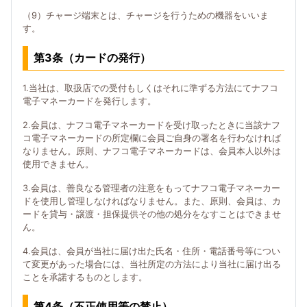
（9）チャージ端末とは、チャージを行うための機器をいいま
す。
第3条（カードの発行）
1.当社は、取扱店での受付もしくはそれに準ずる方法にてナフコ
電子マネーカードを発行します。
2.会員は、ナフコ電子マネーカードを受け取ったときに当該ナフ
コ電子マネーカードの所定欄に会員ご自身の署名を行わなければ
なりません。原則、ナフコ電子マネーカードは、会員本人以外は
使用できません。
3.会員は、善良なる管理者の注意をもってナフコ電子マネーカー
ドを使用し管理しなければなりません。また、原則、会員は、カ
ードを貸与・譲渡・担保提供その他の処分をなすことはできませ
ん。
4.会員は、会員が当社に届け出た氏名・住所・電話番号等につい
て変更があった場合には、当社所定の方法により当社に届け出る
ことを承諾するものとします。
第4条（不正使用等の禁止）