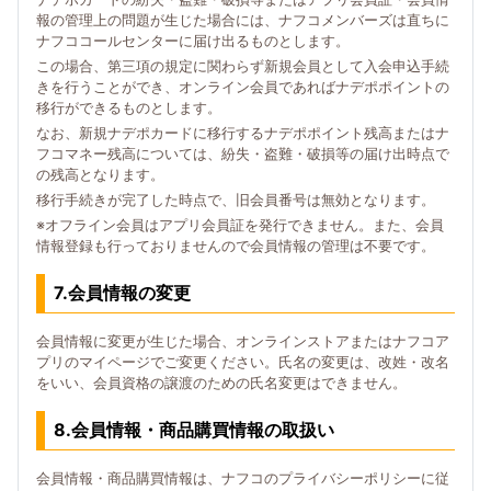
報の管理上の問題が生じた場合には、ナフコメンバーズは直ちに
ナフココールセンターに届け出るものとします。
この場合、第三項の規定に関わらず新規会員として入会申込手続
きを行うことができ、オンライン会員であればナデポポイントの
移行ができるものとします。
なお、新規ナデポカードに移行するナデポポイント残高またはナ
フコマネー残高については、紛失・盗難・破損等の届け出時点で
の残高となります。
移行手続きが完了した時点で、旧会員番号は無効となります。
※オフライン会員はアプリ会員証を発行できません。また、会員
情報登録も行っておりませんので会員情報の管理は不要です。
7.会員情報の変更
会員情報に変更が生じた場合、オンラインストアまたはナフコア
プリのマイページでご変更ください。氏名の変更は、改姓・改名
をいい、会員資格の譲渡のための氏名変更はできません。
8.会員情報・商品購買情報の取扱い
会員情報・商品購買情報は、ナフコのプライバシーポリシーに従