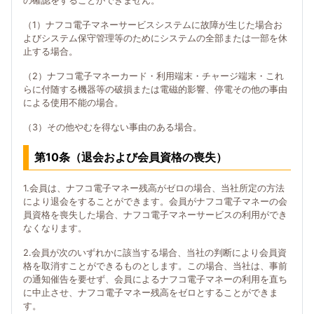
の確認をすることができません。
（1）ナフコ電子マネーサービスシステムに故障が生じた場合お
よびシステム保守管理等のためにシステムの全部または一部を休
止する場合。
（2）ナフコ電子マネーカード・利用端末・チャージ端末・これ
らに付随する機器等の破損または電磁的影響、停電その他の事由
による使用不能の場合。
（3）その他やむを得ない事由のある場合。
第10条（退会および会員資格の喪失）
1.会員は、ナフコ電子マネー残高がゼロの場合、当社所定の方法
により退会をすることができます。会員がナフコ電子マネーの会
員資格を喪失した場合、ナフコ電子マネーサービスの利用ができ
なくなります。
2.会員が次のいずれかに該当する場合、当社の判断により会員資
格を取消すことができるものとします。この場合、当社は、事前
の通知催告を要せず、会員によるナフコ電子マネーの利用を直ち
に中止させ、ナフコ電子マネー残高をゼロとすることができま
す。