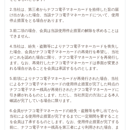
2.当社は、第三者からナフコ電子マネーカードを拾得した旨の届
け出があった場合、当該ナフコ電子マネーカードについて、使用
停止措置をとる場合があります。
3.前二項の場合、会員は当該使用停止措置の解除を求めることは
できません。
4.当社は、紛失・盗難等によりナフコ電子マネーカードを喪失し
た場合、会員がナフコ電子マネーカードの再発行を希望し、当社
がこれを認めた場合に限り、ナフコ電子マネーカードを再発行し
ます。なお、再発行したナフコ電子マネーカードは券面が変更さ
れる場合があることを会員は承諾するものとします。
5.前項によりナフコ電子マネーカードが再発行された場合、当社
によるナフコ電子マネーカードの使用停止措置が完了した時点の
ナフコ電子マネー残高が再発行されたナフコ電子マネーカードに
引き継がれるものとします。ただし、当社所定の方法による本人
確認が完了している場合に限ります。
6.会員がナフコ電子マネーカードの紛失・盗難等を申し出てから
当社による使用停止措置が完了するまでに一定期間を要すること
を会員は了承するものとします。なお、使用停止措置が完了する
前に、ナフコ電子マネー残高を第三者により利用された場合、ま