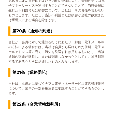
第10条に定める理由およびその他の理由により、会員がナフコ電
子マネーサービスを利用することができないことで、当該会員に
生じた不利益または損害について、当社は、その責任を負わない
ものとします。ただし、当該不利益または損害が当社の故意また
は重過失による場合を除きます。
第20条（通知の到達）
当社が、会員に対して通知を行うにあたり、郵便、電子メール等
の方法による場合には、当社は会員から届けられた住所、電子メ
ールアドレス等に宛てて通知を発送すれば足りるものとし、当該
通知の到達が遅延し、または到達しなかったとしても、通常到達
するであろうときに到達したものとみなします。
第21条（業務委託）
当社は、本規約に基づくナフコ電子マネーサービス運営管理業務
について、業務の一部を第三者に委託することができるものとし
ます。
第22条（合意管轄裁判所）