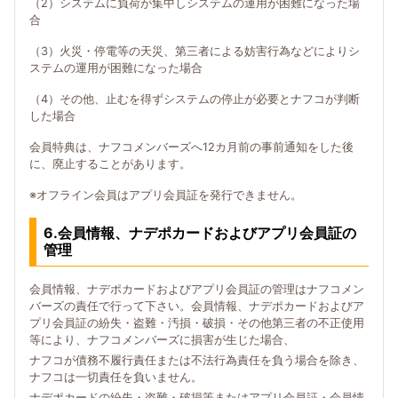
（2）システムに負荷が集中しシステムの運用が困難になった場
合
（3）火災・停電等の天災、第三者による妨害行為などによりシ
ステムの運用が困難になった場合
（4）その他、止むを得ずシステムの停止が必要とナフコが判断
した場合
会員特典は、ナフコメンバーズへ12カ月前の事前通知をした後
に、廃止することがあります。
※オフライン会員はアプリ会員証を発行できません。
6.会員情報、ナデポカードおよびアプリ会員証の
管理
会員情報、ナデポカードおよびアプリ会員証の管理はナフコメン
バーズの責任で行って下さい。会員情報、ナデポカードおよびア
プリ会員証の紛失・盗難・汚損・破損・その他第三者の不正使用
等により、ナフコメンバーズに損害が生じた場合、
ナフコが債務不履行責任または不法行為責任を負う場合を除き、
ナフコは一切責任を負いません。
ナデポカードの紛失・盗難・破損等またはアプリ会員証・会員情