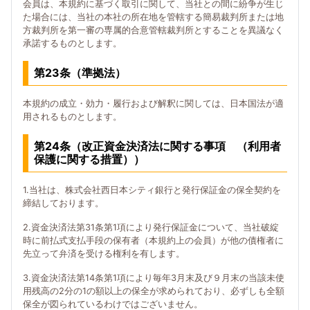
会員は、本規約に基づく取引に関して、当社との間に紛争が生じ
た場合には、当社の本社の所在地を管轄する簡易裁判所または地
方裁判所を第一審の専属的合意管轄裁判所とすることを異議なく
承諾するものとします。
第23条（準拠法）
本規約の成立・効力・履行および解釈に関しては、日本国法が適
用されるものとします。
第24条（改正資金決済法に関する事項 （利用者
保護に関する措置））
1.当社は、株式会社西日本シティ銀行と発行保証金の保全契約を
締結しております。
2.資金決済法第31条第1項により発行保証金について、当社破綻
時に前払式支払手段の保有者（本規約上の会員）が他の債権者に
先立って弁済を受ける権利を有します。
3.資金決済法第14条第1項により毎年3月末及び９月末の当該未使
用残高の2分の1の額以上の保全が求められており、必ずしも全額
保全が図られているわけではございません。