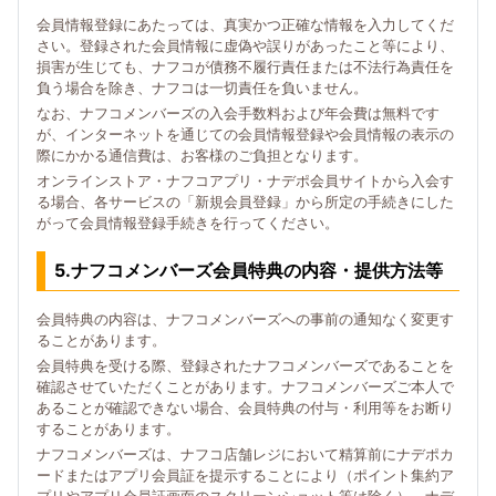
会員情報登録にあたっては、真実かつ正確な情報を入力してくだ
さい。登録された会員情報に虚偽や誤りがあったこと等により、
損害が生じても、ナフコが債務不履行責任または不法行為責任を
負う場合を除き、ナフコは一切責任を負いません。
なお、ナフコメンバーズの入会手数料および年会費は無料です
が、インターネットを通じての会員情報登録や会員情報の表示の
際にかかる通信費は、お客様のご負担となります。
オンラインストア・ナフコアプリ・ナデポ会員サイトから入会す
る場合、各サービスの「新規会員登録」から所定の手続きにした
がって会員情報登録手続きを行ってください。
5.ナフコメンバーズ会員特典の内容・提供方法等
会員特典の内容は、ナフコメンバーズへの事前の通知なく変更す
ることがあります。
会員特典を受ける際、登録されたナフコメンバーズであることを
確認させていただくことがあります。ナフコメンバーズご本人で
あることが確認できない場合、会員特典の付与・利用等をお断り
することがあります。
ナフコメンバーズは、ナフコ店舗レジにおいて精算前にナデポカ
ードまたはアプリ会員証を提示することにより（ポイント集約ア