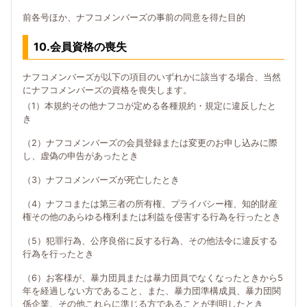
前各号ほか、ナフコメンバーズの事前の同意を得た目的
10.会員資格の喪失
ナフコメンバーズが以下の項目のいずれかに該当する場合、当然
にナフコメンバーズの資格を喪失します。
（1）本規約その他ナフコが定める各種規約・規定に違反したと
き
（2）ナフコメンバーズの会員登録または変更のお申し込みに際
し、虚偽の申告があったとき
（3）ナフコメンバーズが死亡したとき
（4）ナフコまたは第三者の所有権、プライバシー権、知的財産
権その他のあらゆる権利または利益を侵害する行為を行ったとき
（5）犯罪行為、公序良俗に反する行為、その他法令に違反する
行為を行ったとき
（6）お客様が、暴力団員または暴力団員でなくなったときから5
年を経過しない方であること、また、暴力団準構成員、暴力団関
係企業、その他これらに準じる方であることが判明したとき