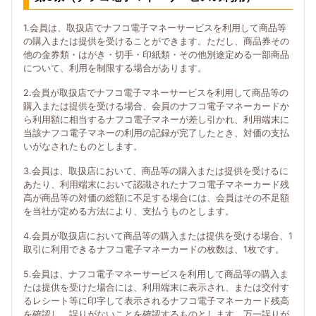
1.会員は、取扱店でナフコ電子マネーサービスを利用して商品等
の購入または提供を受けることができます。ただし、商品券その
他の金券類・はがき・切手・印紙類・その他別途定める一部商品
について、利用を制限する場合があります。
2.会員が取扱店でナフコ電子マネーサービスを利用して商品等の
購入または提供を受ける場合、会員のナフコ電子マネーカードか
ら利用額に相当するナフコ電子マネーが差し引かれ、利用端末に
当該ナフコ電子マネーの利用の記録が完了したとき、対価の支払
いがなされたものとします。
3.会員は、取扱店において、商品等の購入または提供を受けるに
あたり、利用端末において認識されたナフコ電子マネーカード残
高が商品等の対価の総額に不足する場合には、会員はその不足額
を当社が定める方法により、支払うものとします。
4.会員が取扱店において商品等の購入または提供を受ける場合、1
取引に利用できるナフコ電子マネーカードの枚数は、1枚です。
5.会員は、ナフコ電子マネーサービスを利用して商品等の購入ま
たは提供を受けた場合には、利用端末に表示され、または交付す
るレシート等に印字して表示されるナフコ電子マネーカード残高
を確認し、誤りがないことを確認するものとします。万一誤りが