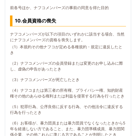
前各号ほか、ナフコメンバーズの事前の同意を得た目的
10.会員資格の喪失
ナフコメンバーズが以下の項目のいずれかに該当する場合、当然
にナフコメンバーズの資格を喪失します。
（1）本規約その他ナフコが定める各種規約・規定に違反したと
き
（2）ナフコメンバーズの会員登録または変更のお申し込みに際
し、虚偽の申告があったとき
（3）ナフコメンバーズが死亡したとき
（4）ナフコまたは第三者の所有権、プライバシー権、知的財産
権その他のあらゆる権利または利益を侵害する行為を行ったとき
（5）犯罪行為、公序良俗に反する行為、その他法令に違反する
行為を行ったとき
（6）お客様が、暴力団員または暴力団員でなくなったときから5
年を経過しない方であること、また、暴力団準構成員、暴力団関
係企業、その他これらに準じる方であることが判明したとき