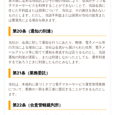
第10条に定める理由およびその他の理由により、会員がナフコ電
子マネーサービスを利用することができないことで、当該会員に
生じた不利益または損害について、当社は、その責任を負わない
ものとします。ただし、当該不利益または損害が当社の故意また
は重過失による場合を除きます。
第20条（通知の到達）
当社が、会員に対して通知を行うにあたり、郵便、電子メール等
の方法による場合には、当社は会員から届けられた住所、電子メ
ールアドレス等に宛てて通知を発送すれば足りるものとし、当該
通知の到達が遅延し、または到達しなかったとしても、通常到達
するであろうときに到達したものとみなします。
第21条（業務委託）
当社は、本規約に基づくナフコ電子マネーサービス運営管理業務
について、業務の一部を第三者に委託することができるものとし
ます。
第22条（合意管轄裁判所）