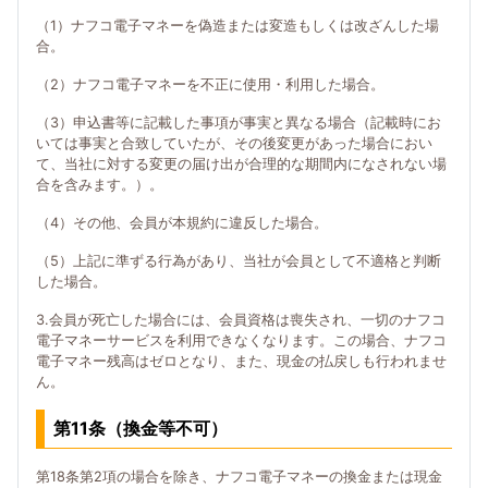
（1）ナフコ電子マネーを偽造または変造もしくは改ざんした場
合。
（2）ナフコ電子マネーを不正に使用・利用した場合。
（3）申込書等に記載した事項が事実と異なる場合（記載時にお
いては事実と合致していたが、その後変更があった場合におい
て、当社に対する変更の届け出が合理的な期間内になされない場
合を含みます。）。
（4）その他、会員が本規約に違反した場合。
（5）上記に準ずる行為があり、当社が会員として不適格と判断
した場合。
3.会員が死亡した場合には、会員資格は喪失され、一切のナフコ
電子マネーサービスを利用できなくなります。この場合、ナフコ
電子マネー残高はゼロとなり、また、現金の払戻しも行われませ
ん。
第11条（換金等不可）
第18条第2項の場合を除き、ナフコ電子マネーの換金または現金