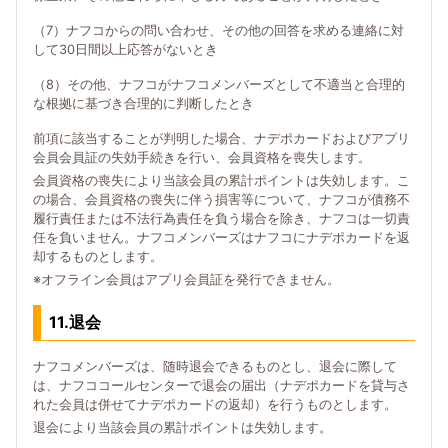
（7）ナフコからの問い合わせ、その他の回答を求める連絡に対
して30日間以上応答がないとき
（8）その他、ナフコがナフコメンバーズとして不適当と合理的
な根拠に基づき合理的に判断したとき
前項に該当することが判明した場合、ナデポカードおよびアプリ
会員会員証の失効手続きを行い、会員資格を喪失します。
会員資格の喪失により当該会員の累計ポイントは失効します。こ
の場合、会員資格の喪失に伴う損害等について、ナフコが債務不
履行責任または不法行為責任を負う場合を除き、ナフコは一切責
任を負いません。ナフコメンバーズはナフコにナデポカードを返
却するものとします。
※オフライン会員はアプリ会員証を発行できません。
11.退会
ナフコメンバーズは、随時退会できるものとし、退会に際して
は、ナフココールセンターで退会の届出（ナデポカードを貸与さ
れた会員は併せてナデポカードの返却）を行うものとします。
退会により当該会員の累計ポイントは失効します。