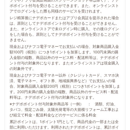
プリやアプリ会員証画面のスクリーンショット等は除く）、ナデ
ポポイント付与を受けることができます。また、オンラインスト
アでログインをした際も同様のサービスを受けれます。
レジ精算後にナデポカードまたはアプリ会員証を提示された場合
は、原則としてナデポポイント付与を受けることができません。
また、オンラインストアで未ログイン時に購入、その後ログイン
をした場合も、原則としてナデポポイント付与を受けることがで
きません。
現金およびナフコ電子マネーでお支払いの場合、対象商品購入金
額100円（税別）につき1ポイントを加算します。100円未満の購
入金額の端数、商品以外のサービス料・配送料等は、ナデポポイ
ント付与の対象外になります。またオンラインストアは現金購入
の対象外です。
現金およびナフコ電子マネー以外（クレジットカード、スマホ決
済、電子マネー、ギフト券、地域振興券など）でお支払いの場
合、対象商品購入金額200円（税別）につき1ポイントを加算しま
す。200円未満の購入金額の端数、商品以外のサービス料・配送
料等は、ナデポポイント付与の対象外になります。
※ナデポポイント付与対象外商品等（一例） ： 酒類、灯油、
タバコ、指定ごみ袋、太陽光発電等の大規模リフォーム工事およ
び組立て料金・配送料金などのサービスに係る料金
累計ポイントは、1ポイント1円として、商品代金の一部または全
部に利用いただけます。利用されたナデポポイントは、累計ポイ