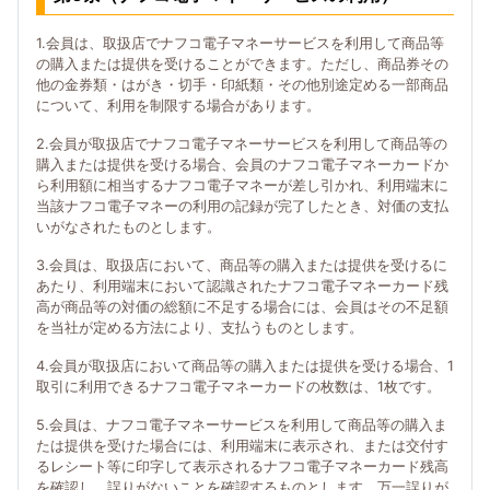
1.会員は、取扱店でナフコ電子マネーサービスを利用して商品等
の購入または提供を受けることができます。ただし、商品券その
他の金券類・はがき・切手・印紙類・その他別途定める一部商品
について、利用を制限する場合があります。
2.会員が取扱店でナフコ電子マネーサービスを利用して商品等の
購入または提供を受ける場合、会員のナフコ電子マネーカードか
ら利用額に相当するナフコ電子マネーが差し引かれ、利用端末に
当該ナフコ電子マネーの利用の記録が完了したとき、対価の支払
いがなされたものとします。
3.会員は、取扱店において、商品等の購入または提供を受けるに
あたり、利用端末において認識されたナフコ電子マネーカード残
高が商品等の対価の総額に不足する場合には、会員はその不足額
を当社が定める方法により、支払うものとします。
4.会員が取扱店において商品等の購入または提供を受ける場合、1
取引に利用できるナフコ電子マネーカードの枚数は、1枚です。
5.会員は、ナフコ電子マネーサービスを利用して商品等の購入ま
たは提供を受けた場合には、利用端末に表示され、または交付す
るレシート等に印字して表示されるナフコ電子マネーカード残高
を確認し、誤りがないことを確認するものとします。万一誤りが