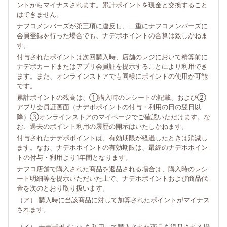
ントからマイナスされます。累計ポイントを現金と交換すること
はできません。
ナフコメンバーズが第三項に違反し、二重にナフコメンバーズに
会員登録を行った場合でも、ナデポポイントの合算は致しかねま
す。
付与されたポイントは次回購入時、店舗のレジにおいて精算前に
ナデポカードまたはアプリ会員証を提示することにより利用でき
ます。また、オンラインストアでも同様にポイントの使用が可能
です。
累計ポイントの残高は、①購入時のレシートの記載、および②
アプリ会員証画面（ナデポポイントの付与・利用の日の翌日以
降）③オンラインストアのマイページでご確認いただけます。な
お、過去のポイント利用の履歴の開示はいたしかねます。
付与されたナデポポイントは、有効期限が経過したときは消滅し
ます。なお、ナデポポイントの有効期限は、最終のナデポポイン
トの付与・利用より1年間となります。
ナフコ店舗で購入された商品を返品される場合は、購入時のレシ
ート明細等を提示いただいた上で、ナデポポイントおよび商品代
金を次のとおり取り扱います。
（ア） 購入時に当該商品に対して加算されたポイントがマイナス
されます。