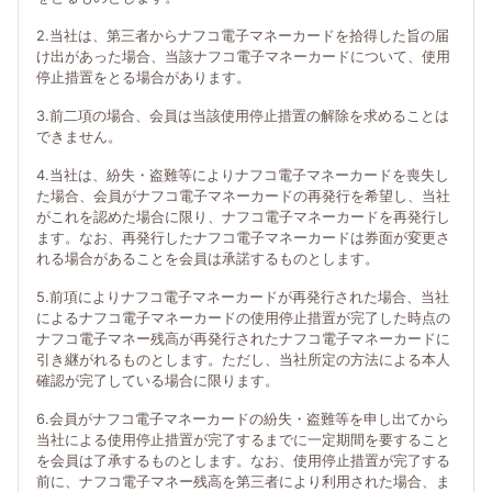
2.当社は、第三者からナフコ電子マネーカードを拾得した旨の届
け出があった場合、当該ナフコ電子マネーカードについて、使用
停止措置をとる場合があります。
3.前二項の場合、会員は当該使用停止措置の解除を求めることは
できません。
4.当社は、紛失・盗難等によりナフコ電子マネーカードを喪失し
た場合、会員がナフコ電子マネーカードの再発行を希望し、当社
がこれを認めた場合に限り、ナフコ電子マネーカードを再発行し
ます。なお、再発行したナフコ電子マネーカードは券面が変更さ
れる場合があることを会員は承諾するものとします。
5.前項によりナフコ電子マネーカードが再発行された場合、当社
によるナフコ電子マネーカードの使用停止措置が完了した時点の
ナフコ電子マネー残高が再発行されたナフコ電子マネーカードに
引き継がれるものとします。ただし、当社所定の方法による本人
確認が完了している場合に限ります。
6.会員がナフコ電子マネーカードの紛失・盗難等を申し出てから
当社による使用停止措置が完了するまでに一定期間を要すること
を会員は了承するものとします。なお、使用停止措置が完了する
前に、ナフコ電子マネー残高を第三者により利用された場合、ま