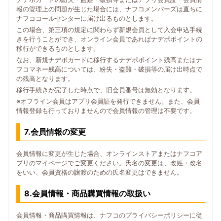
報の管理上の問題が生じた場合には、ナフコメンバーズは直ちに
ナフココールセンターに届け出るものとします。
この場合、第三項の規定に関わらず新規会員として入会申込手続
きを行うことができ、オンライン会員であればナデポポイントの
移行ができるものとします。
なお、新規ナデポカードに移行するナデポポイント残高またはナ
フコマネー残高については、紛失・盗難・破損等の届け出時点で
の残高となります。
移行手続きが完了した時点で、旧会員番号は無効となります。
※オフライン会員はアプリ会員証を発行できません。また、会員
情報登録も行っておりませんので会員情報の管理は不要です。
7.会員情報の変更
会員情報に変更が生じた場合、オンラインストアまたはナフコア
プリのマイページでご変更ください。氏名の変更は、改姓・改名
をいい、会員資格の譲渡のための氏名変更はできません。
8.会員情報・商品購買情報の取扱い
会員情報・商品購買情報は、ナフコのプライバシーポリシーに従