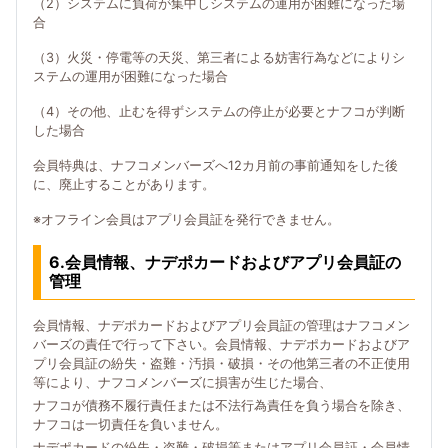
（2）システムに負荷が集中しシステムの運用が困難になった場
合
（3）火災・停電等の天災、第三者による妨害行為などによりシ
ステムの運用が困難になった場合
（4）その他、止むを得ずシステムの停止が必要とナフコが判断
した場合
会員特典は、ナフコメンバーズへ12カ月前の事前通知をした後
に、廃止することがあります。
※オフライン会員はアプリ会員証を発行できません。
6.会員情報、ナデポカードおよびアプリ会員証の
管理
会員情報、ナデポカードおよびアプリ会員証の管理はナフコメン
バーズの責任で行って下さい。会員情報、ナデポカードおよびア
プリ会員証の紛失・盗難・汚損・破損・その他第三者の不正使用
等により、ナフコメンバーズに損害が生じた場合、
ナフコが債務不履行責任または不法行為責任を負う場合を除き、
ナフコは一切責任を負いません。
ナデポカードの紛失・盗難・破損等またはアプリ会員証・会員情