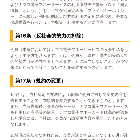
よびナフコ電子マネーサービスの利用履歴等の情報（以下「個人
情報」という。）を、当社が別途定める「プライバシーポリシ
ー」に記載した利用目的および共同利用の定めに基づき、必要な
保護措置を行ったうえで収集・利用することに同意します。
第16条（反社会的勢力の排除）
会員（本条においてはナフコ電子マネーサービスの入会申込をし
ようとする方を含みます。）は、会員が、現在、暴力団等の反社
会的勢力（その共生者も含みます。）に該当しないこと、かつ将
来にわたっても該当しないことを確約するものとします。
第17条（規約の変更）
1.当社は、当社所定の方法により事前に会員に対して変更内容を
告知することで、本規約を変更することができるものとします。
また、当該告知後、会員がチャージ、ナフコ電子マネーサービス
を利用した商品等の購入、ナフコ電子マネーカード残高の確認を
した場合には、当社は、会員が当該変更内容を承諾したものとみ
なします。
2.前項の告知がなされた後、会員が退会することなく１ヶ月が経