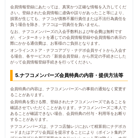
会員情報登録にあたっては、真実かつ正確な情報を入力してくだ
さい。登録された会員情報に虚偽や誤りがあったこと等により、
損害が生じても、ナフコが債務不履行責任または不法行為責任を
負う場合を除き、ナフコは一切責任を負いません。
なお、ナフコメンバーズの入会手数料および年会費は無料です
が、インターネットを通じての会員情報登録や会員情報の表示の
際にかかる通信費は、お客様のご負担となります。
オンラインストア・ナフコアプリ・ナデポ会員サイトから入会す
る場合、各サービスの「新規会員登録」から所定の手続きにした
がって会員情報登録手続きを行ってください。
5.ナフコメンバーズ会員特典の内容・提供方法等
会員特典の内容は、ナフコメンバーズへの事前の通知なく変更す
ることがあります。
会員特典を受ける際、登録されたナフコメンバーズであることを
確認させていただくことがあります。ナフコメンバーズご本人で
あることが確認できない場合、会員特典の付与・利用等をお断り
することがあります。
ナフコメンバーズは、ナフコ店舗レジにおいて精算前にナデポカ
ードまたはアプリ会員証を提示することにより（ポイント集約ア