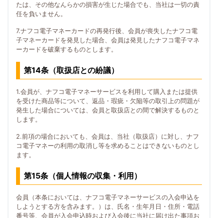
たは、その他なんらかの損害が生じた場合でも、当社は一切の責
任を負いません。
7.ナフコ電子マネーカードの再発行後、会員が喪失したナフコ電
子マネーカードを発見した場合、会員は発見したナフコ電子マネ
ーカードを破棄するものとします。
第14条（取扱店との紛議）
1.会員が、ナフコ電子マネーサービスを利用して購入または提供
を受けた商品等について、返品・瑕疵・欠陥等の取引上の問題が
発生した場合については、会員と取扱店との間で解決するものと
します。
2.前項の場合においても、会員は、当社（取扱店）に対し、ナフ
コ電子マネーの利用の取消し等を求めることはできないものとし
ます。
第15条（個人情報の収集・利用）
会員（本条においては、ナフコ電子マネーサービスの入会申込を
しようとする方を含みます。）は、氏名・生年月日・住所・電話
番号等、会員が入会申込時および入会後に当社に届け出た事項お