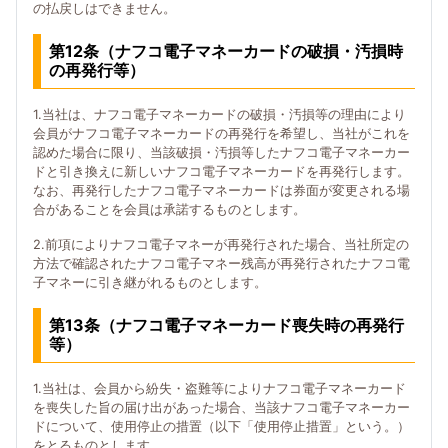
の払戻しはできません。
第12条（ナフコ電子マネーカードの破損・汚損時
の再発行等）
1.当社は、ナフコ電子マネーカードの破損・汚損等の理由により
会員がナフコ電子マネーカードの再発行を希望し、当社がこれを
認めた場合に限り、当該破損・汚損等したナフコ電子マネーカー
ドと引き換えに新しいナフコ電子マネーカードを再発行します。
なお、再発行したナフコ電子マネーカードは券面が変更される場
合があることを会員は承諾するものとします。
2.前項によりナフコ電子マネーが再発行された場合、当社所定の
方法で確認されたナフコ電子マネー残高が再発行されたナフコ電
子マネーに引き継がれるものとします。
第13条（ナフコ電子マネーカード喪失時の再発行
等）
1.当社は、会員から紛失・盗難等によりナフコ電子マネーカード
を喪失した旨の届け出があった場合、当該ナフコ電子マネーカー
ドについて、使用停止の措置（以下「使用停止措置」という。）
をとるものとします。