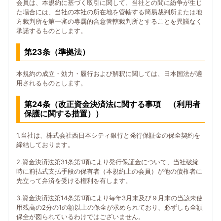
会員は、本規約に基づく取引に関して、当社との間に紛争が生じ
た場合には、当社の本社の所在地を管轄する簡易裁判所または地
方裁判所を第一審の専属的合意管轄裁判所とすることを異議なく
承諾するものとします。
第23条（準拠法）
本規約の成立・効力・履行および解釈に関しては、日本国法が適
用されるものとします。
第24条（改正資金決済法に関する事項 （利用者
保護に関する措置））
1.当社は、株式会社西日本シティ銀行と発行保証金の保全契約を
締結しております。
2.資金決済法第31条第1項により発行保証金について、当社破綻
時に前払式支払手段の保有者（本規約上の会員）が他の債権者に
先立って弁済を受ける権利を有します。
3.資金決済法第14条第1項により毎年3月末及び９月末の当該未使
用残高の2分の1の額以上の保全が求められており、必ずしも全額
保全が図られているわけではございません。