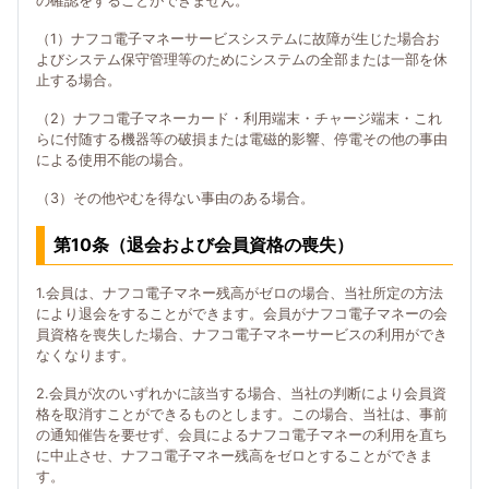
の確認をすることができません。
（1）ナフコ電子マネーサービスシステムに故障が生じた場合お
よびシステム保守管理等のためにシステムの全部または一部を休
止する場合。
（2）ナフコ電子マネーカード・利用端末・チャージ端末・これ
らに付随する機器等の破損または電磁的影響、停電その他の事由
による使用不能の場合。
（3）その他やむを得ない事由のある場合。
第10条（退会および会員資格の喪失）
1.会員は、ナフコ電子マネー残高がゼロの場合、当社所定の方法
により退会をすることができます。会員がナフコ電子マネーの会
員資格を喪失した場合、ナフコ電子マネーサービスの利用ができ
なくなります。
2.会員が次のいずれかに該当する場合、当社の判断により会員資
格を取消すことができるものとします。この場合、当社は、事前
の通知催告を要せず、会員によるナフコ電子マネーの利用を直ち
に中止させ、ナフコ電子マネー残高をゼロとすることができま
す。