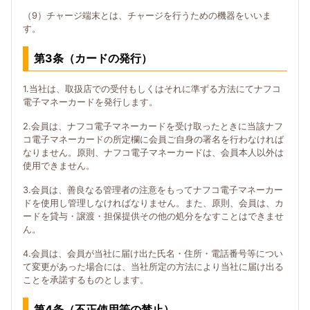
（9）チャージ端末とは、チャージを行うための機器をいいま
す。
第3条（カードの発行）
1.当社は、取扱店での受付もしくはそれに準ずる方法にてナフコ
電子マネーカードを発行します。
2.会員は、ナフコ電子マネーカードを受け取ったときに当該ナフ
コ電子マネーカードの所定欄に会員ご自身の署名を行わなければ
なりません。原則、ナフコ電子マネーカードは、会員本人以外は
使用できません。
3.会員は、善良なる管理者の注意をもってナフコ電子マネーカー
ドを使用し管理しなければなりません。また、原則、会員は、カ
ードを貸与・譲渡・担保提供その他の処分をなすことはできませ
ん。
4.会員は、会員が当社に届け出た氏名・住所・電話番号等につい
て変更があった場合には、当社所定の方法により当社に届け出る
ことを承諾するものとします。
第4条（不正使用等の禁止）