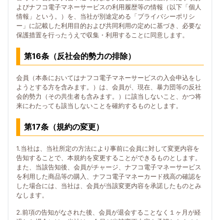
よびナフコ電子マネーサービスの利用履歴等の情報（以下「個人
情報」という。）を、当社が別途定める「プライバシーポリシ
ー」に記載した利用目的および共同利用の定めに基づき、必要な
保護措置を行ったうえで収集・利用することに同意します。
第16条（反社会的勢力の排除）
会員（本条においてはナフコ電子マネーサービスの入会申込をし
ようとする方を含みます。）は、会員が、現在、暴力団等の反社
会的勢力（その共生者も含みます。）に該当しないこと、かつ将
来にわたっても該当しないことを確約するものとします。
第17条（規約の変更）
1.当社は、当社所定の方法により事前に会員に対して変更内容を
告知することで、本規約を変更することができるものとします。
また、当該告知後、会員がチャージ、ナフコ電子マネーサービス
を利用した商品等の購入、ナフコ電子マネーカード残高の確認を
した場合には、当社は、会員が当該変更内容を承諾したものとみ
なします。
2.前項の告知がなされた後、会員が退会することなく１ヶ月が経