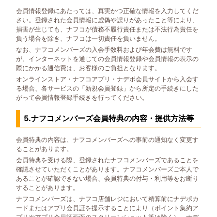
会員情報登録にあたっては、真実かつ正確な情報を入力してくだ
さい。登録された会員情報に虚偽や誤りがあったこと等により、
損害が生じても、ナフコが債務不履行責任または不法行為責任を
負う場合を除き、ナフコは一切責任を負いません。
なお、ナフコメンバーズの入会手数料および年会費は無料です
が、インターネットを通じての会員情報登録や会員情報の表示の
際にかかる通信費は、お客様のご負担となります。
オンラインストア・ナフコアプリ・ナデポ会員サイトから入会す
る場合、各サービスの「新規会員登録」から所定の手続きにした
がって会員情報登録手続きを行ってください。
5.ナフコメンバーズ会員特典の内容・提供方法等
会員特典の内容は、ナフコメンバーズへの事前の通知なく変更す
ることがあります。
会員特典を受ける際、登録されたナフコメンバーズであることを
確認させていただくことがあります。ナフコメンバーズご本人で
あることが確認できない場合、会員特典の付与・利用等をお断り
することがあります。
ナフコメンバーズは、ナフコ店舗レジにおいて精算前にナデポカ
ードまたはアプリ会員証を提示することにより（ポイント集約ア