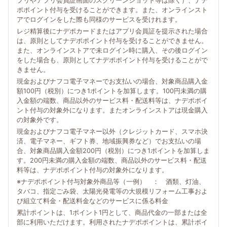
プリやアプリ会員証画面のスクリーンショット等は除く）、ナデ
ポポイント付与を受けることができます。また、オンラインスト
アでログインをした際も同様のサービスを受けれます。
レジ精算後にナデポカードまたはアプリ会員証を提示された場合
は、原則としてナデポポイント付与を受けることができません。
また、オンラインストアで未ログイン時に購入、その後ログイン
をした場合も、原則としてナデポポイント付与を受けることがで
きません。
現金およびナフコ電子マネーでお支払いの場合、対象商品購入金
額100円（税別）につき1ポイントを加算します。100円未満の購
入金額の端数、商品以外のサービス料・配送料等は、ナデポポイ
ント付与の対象外になります。またオンラインストアは現金購入
の対象外です。
現金およびナフコ電子マネー以外（クレジットカード、スマホ決
済、電子マネー、ギフト券、地域振興券など）でお支払いの場
合、対象商品購入金額200円（税別）につき1ポイントを加算しま
す。200円未満の購入金額の端数、商品以外のサービス料・配送
料等は、ナデポポイント付与の対象外になります。
※ナデポポイント付与対象外商品等（一例） ： 酒類、灯油、
タバコ、指定ごみ袋、太陽光発電等の大規模リフォーム工事およ
び組立て料金・配送料金などのサービスに係る料金
累計ポイントは、1ポイント1円として、商品代金の一部または全
部に利用いただけます。利用されたナデポポイントは、累計ポイ