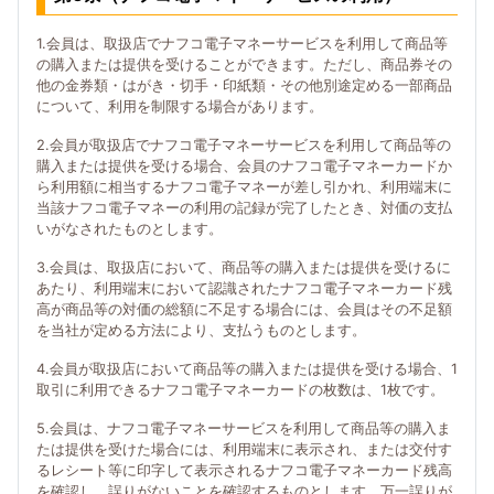
1.会員は、取扱店でナフコ電子マネーサービスを利用して商品等
の購入または提供を受けることができます。ただし、商品券その
他の金券類・はがき・切手・印紙類・その他別途定める一部商品
について、利用を制限する場合があります。
2.会員が取扱店でナフコ電子マネーサービスを利用して商品等の
購入または提供を受ける場合、会員のナフコ電子マネーカードか
ら利用額に相当するナフコ電子マネーが差し引かれ、利用端末に
当該ナフコ電子マネーの利用の記録が完了したとき、対価の支払
いがなされたものとします。
3.会員は、取扱店において、商品等の購入または提供を受けるに
あたり、利用端末において認識されたナフコ電子マネーカード残
高が商品等の対価の総額に不足する場合には、会員はその不足額
を当社が定める方法により、支払うものとします。
4.会員が取扱店において商品等の購入または提供を受ける場合、1
取引に利用できるナフコ電子マネーカードの枚数は、1枚です。
5.会員は、ナフコ電子マネーサービスを利用して商品等の購入ま
たは提供を受けた場合には、利用端末に表示され、または交付す
るレシート等に印字して表示されるナフコ電子マネーカード残高
を確認し、誤りがないことを確認するものとします。万一誤りが