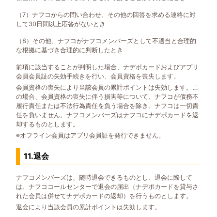
（7）ナフコからの問い合わせ、その他の回答を求める連絡に対
して30日間以上応答がないとき
（8）その他、ナフコがナフコメンバーズとして不適当と合理的
な根拠に基づき合理的に判断したとき
前項に該当することが判明した場合、ナデポカードおよびアプリ
会員会員証の失効手続きを行い、会員資格を喪失します。
会員資格の喪失により当該会員の累計ポイントは失効します。こ
の場合、会員資格の喪失に伴う損害等について、ナフコが債務不
履行責任または不法行為責任を負う場合を除き、ナフコは一切責
任を負いません。ナフコメンバーズはナフコにナデポカードを返
却するものとします。
※オフライン会員はアプリ会員証を発行できません。
11.退会
ナフコメンバーズは、随時退会できるものとし、退会に際して
は、ナフココールセンターで退会の届出（ナデポカードを貸与さ
れた会員は併せてナデポカードの返却）を行うものとします。
退会により当該会員の累計ポイントは失効します。