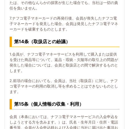
たは、その他なんらかの損害が生じた場合でも、当社は一切の責
任を負いません。
7.ナフコ電子マネーカードの再発行後、会員が喪失したナフコ電
子マネーカードを発見した場合、会員は発見したナフコ電子マネ
ーカードを破棄するものとします。
第14条（取扱店との紛議）
1.会員が、ナフコ電子マネーサービスを利用して購入または提供
を受けた商品等について、返品・瑕疵・欠陥等の取引上の問題が
発生した場合については、会員と取扱店との間で解決するものと
します。
2.前項の場合においても、会員は、当社（取扱店）に対し、ナフ
コ電子マネーの利用の取消し等を求めることはできないものとし
ます。
第15条（個人情報の収集・利用）
会員（本条においては、ナフコ電子マネーサービスの入会申込を
しようとする方を含みます。）は、氏名・生年月日・住所・電話
番号等、会員が入会申込時および入会後に当社に届け出た事項お