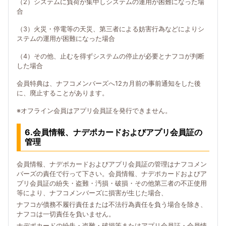
（2）システムに負荷が集中しシステムの運用が困難になった場
合
（3）火災・停電等の天災、第三者による妨害行為などによりシ
ステムの運用が困難になった場合
（4）その他、止むを得ずシステムの停止が必要とナフコが判断
した場合
会員特典は、ナフコメンバーズへ12カ月前の事前通知をした後
に、廃止することがあります。
※オフライン会員はアプリ会員証を発行できません。
6.会員情報、ナデポカードおよびアプリ会員証の
管理
会員情報、ナデポカードおよびアプリ会員証の管理はナフコメン
バーズの責任で行って下さい。会員情報、ナデポカードおよびア
プリ会員証の紛失・盗難・汚損・破損・その他第三者の不正使用
等により、ナフコメンバーズに損害が生じた場合、
ナフコが債務不履行責任または不法行為責任を負う場合を除き、
ナフコは一切責任を負いません。
ナデポカードの紛失・盗難・破損等またはアプリ会員証・会員情