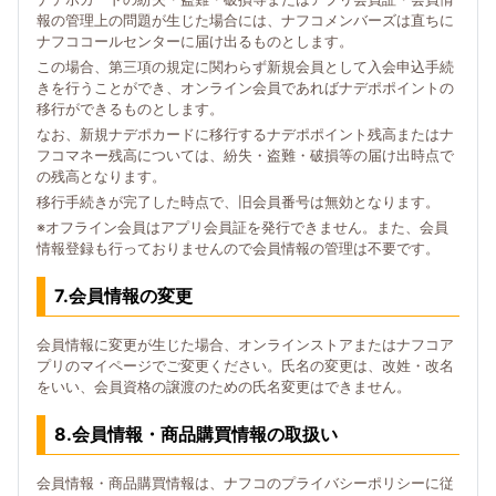
報の管理上の問題が生じた場合には、ナフコメンバーズは直ちに
ナフココールセンターに届け出るものとします。
この場合、第三項の規定に関わらず新規会員として入会申込手続
きを行うことができ、オンライン会員であればナデポポイントの
移行ができるものとします。
なお、新規ナデポカードに移行するナデポポイント残高またはナ
フコマネー残高については、紛失・盗難・破損等の届け出時点で
の残高となります。
移行手続きが完了した時点で、旧会員番号は無効となります。
※オフライン会員はアプリ会員証を発行できません。また、会員
情報登録も行っておりませんので会員情報の管理は不要です。
7.会員情報の変更
会員情報に変更が生じた場合、オンラインストアまたはナフコア
プリのマイページでご変更ください。氏名の変更は、改姓・改名
をいい、会員資格の譲渡のための氏名変更はできません。
8.会員情報・商品購買情報の取扱い
会員情報・商品購買情報は、ナフコのプライバシーポリシーに従