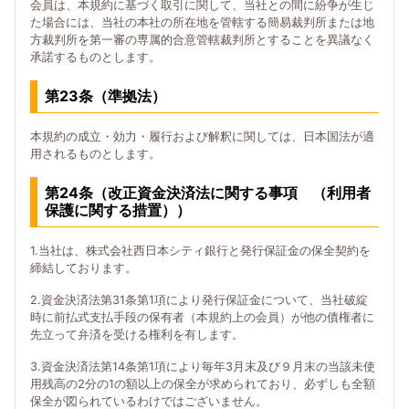
会員は、本規約に基づく取引に関して、当社との間に紛争が生じ
た場合には、当社の本社の所在地を管轄する簡易裁判所または地
方裁判所を第一審の専属的合意管轄裁判所とすることを異議なく
承諾するものとします。
第23条（準拠法）
本規約の成立・効力・履行および解釈に関しては、日本国法が適
用されるものとします。
第24条（改正資金決済法に関する事項 （利用者
保護に関する措置））
1.当社は、株式会社西日本シティ銀行と発行保証金の保全契約を
締結しております。
2.資金決済法第31条第1項により発行保証金について、当社破綻
時に前払式支払手段の保有者（本規約上の会員）が他の債権者に
先立って弁済を受ける権利を有します。
3.資金決済法第14条第1項により毎年3月末及び９月末の当該未使
用残高の2分の1の額以上の保全が求められており、必ずしも全額
保全が図られているわけではございません。