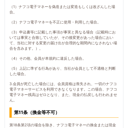
（1）ナフコ電子マネーを偽造または変造もしくは改ざんした場
合。
（2）ナフコ電子マネーを不正に使用・利用した場合。
（3）申込書等に記載した事項が事実と異なる場合（記載時にお
いては事実と合致していたが、その後変更があった場合におい
て、当社に対する変更の届け出が合理的な期間内になされない場
合を含みます。）。
（4）その他、会員が本規約に違反した場合。
（5）上記に準ずる行為があり、当社が会員として不適格と判断
した場合。
3.会員が死亡した場合には、会員資格は喪失され、一切のナフコ
電子マネーサービスを利用できなくなります。この場合、ナフコ
電子マネー残高はゼロとなり、また、現金の払戻しも行われませ
ん。
第11条（換金等不可）
第18条第2項の場合を除き、ナフコ電子マネーの換金または現金