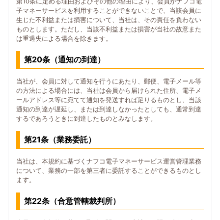
第10条に定める理由およびその他の理由により、会員がナフコ電
子マネーサービスを利用することができないことで、当該会員に
生じた不利益または損害について、当社は、その責任を負わない
ものとします。ただし、当該不利益または損害が当社の故意また
は重過失による場合を除きます。
第20条（通知の到達）
当社が、会員に対して通知を行うにあたり、郵便、電子メール等
の方法による場合には、当社は会員から届けられた住所、電子メ
ールアドレス等に宛てて通知を発送すれば足りるものとし、当該
通知の到達が遅延し、または到達しなかったとしても、通常到達
するであろうときに到達したものとみなします。
第21条（業務委託）
当社は、本規約に基づくナフコ電子マネーサービス運営管理業務
について、業務の一部を第三者に委託することができるものとし
ます。
第22条（合意管轄裁判所）