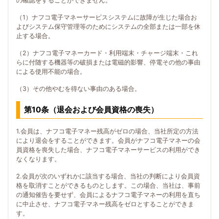
の確認をすることができません。
（1）ナフコ電子マネーサービスシステムに故障が生じた場合お
よびシステム保守管理等のためにシステムの全部または一部を休
止する場合。
（2）ナフコ電子マネーカード・利用端末・チャージ端末・これ
らに付随する機器等の破損または電磁的影響、停電その他の事由
による使用不能の場合。
（3）その他やむを得ない事由のある場合。
第10条（退会および会員資格の喪失）
1.会員は、ナフコ電子マネー残高がゼロの場合、当社所定の方法
により退会をすることができます。会員がナフコ電子マネーの会
員資格を喪失した場合、ナフコ電子マネーサービスの利用ができ
なくなります。
2.会員が次のいずれかに該当する場合、当社の判断により会員資
格を取消すことができるものとします。この場合、当社は、事前
の通知催告を要せず、会員によるナフコ電子マネーの利用を直ち
に中止させ、ナフコ電子マネー残高をゼロとすることができま
す。