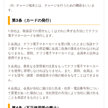
（9）チャージ端末とは、チャージを行うための機器をいいま
す。
第3条（カードの発行）
1.当社は、取扱店での受付もしくはそれに準ずる方法にてナフコ
電子マネーカードを発行します。
2.会員は、ナフコ電子マネーカードを受け取ったときに当該ナフ
コ電子マネーカードの所定欄に会員ご自身の署名を行わなければ
なりません。原則、ナフコ電子マネーカードは、会員本人以外は
使用できません。
3.会員は、善良なる管理者の注意をもってナフコ電子マネーカー
ドを使用し管理しなければなりません。また、原則、会員は、カ
ードを貸与・譲渡・担保提供その他の処分をなすことはできませ
ん。
4.会員は、会員が当社に届け出た氏名・住所・電話番号等につい
て変更があった場合には、当社所定の方法により当社に届け出る
ことを承諾するものとします。
第4条（不正使用等の禁止）