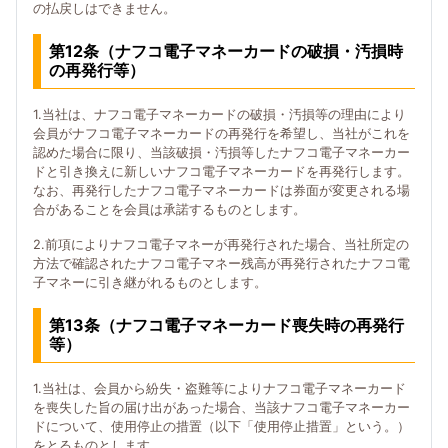
の払戻しはできません。
第12条（ナフコ電子マネーカードの破損・汚損時
の再発行等）
1.当社は、ナフコ電子マネーカードの破損・汚損等の理由により
会員がナフコ電子マネーカードの再発行を希望し、当社がこれを
認めた場合に限り、当該破損・汚損等したナフコ電子マネーカー
ドと引き換えに新しいナフコ電子マネーカードを再発行します。
なお、再発行したナフコ電子マネーカードは券面が変更される場
合があることを会員は承諾するものとします。
2.前項によりナフコ電子マネーが再発行された場合、当社所定の
方法で確認されたナフコ電子マネー残高が再発行されたナフコ電
子マネーに引き継がれるものとします。
第13条（ナフコ電子マネーカード喪失時の再発行
等）
1.当社は、会員から紛失・盗難等によりナフコ電子マネーカード
を喪失した旨の届け出があった場合、当該ナフコ電子マネーカー
ドについて、使用停止の措置（以下「使用停止措置」という。）
をとるものとします。