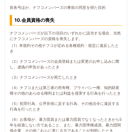
前各号ほか、ナフコメンバーズの事前の同意を得た目的
10.会員資格の喪失
ナフコメンバーズが以下の項目のいずれかに該当する場合、当然
にナフコメンバーズの資格を喪失します。
（1）本規約その他ナフコが定める各種規約・規定に違反したと
き
（2）ナフコメンバーズの会員登録または変更のお申し込みに際
し、虚偽の申告があったとき
（3）ナフコメンバーズが死亡したとき
（4）ナフコまたは第三者の所有権、プライバシー権、知的財産
権その他のあらゆる権利または利益を侵害する行為を行ったとき
（5）犯罪行為、公序良俗に反する行為、その他法令に違反する
行為を行ったとき
（6）お客様が、暴力団員または暴力団員でなくなったときから5
年を経過しない方であること、また、暴力団準構成員、暴力団関
係企業、その他これらに準じる方であることが判明したとき