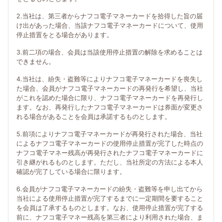
2.当社は、第三者からナフコ電子マネーカードを拾得した旨の届
け出があった場合、当該ナフコ電子マネーカードについて、使用
停止措置をとる場合があります。
3.前二項の場合、会員は当該使用停止措置の解除を求めることは
できません。
4.当社は、紛失・盗難等によりナフコ電子マネーカードを喪失し
た場合、会員がナフコ電子マネーカードの再発行を希望し、当社
がこれを認めた場合に限り、ナフコ電子マネーカードを再発行し
ます。なお、再発行したナフコ電子マネーカードは券面が変更さ
れる場合があることを会員は承諾するものとします。
5.前項によりナフコ電子マネーカードが再発行された場合、当社
によるナフコ電子マネーカードの使用停止措置が完了した時点の
ナフコ電子マネー残高が再発行されたナフコ電子マネーカードに
引き継がれるものとします。ただし、当社所定の方法による本人
確認が完了している場合に限ります。
6.会員がナフコ電子マネーカードの紛失・盗難等を申し出てから
当社による使用停止措置が完了するまでに一定期間を要すること
を会員は了承するものとします。なお、使用停止措置が完了する
前に、ナフコ電子マネー残高を第三者により利用された場合、ま