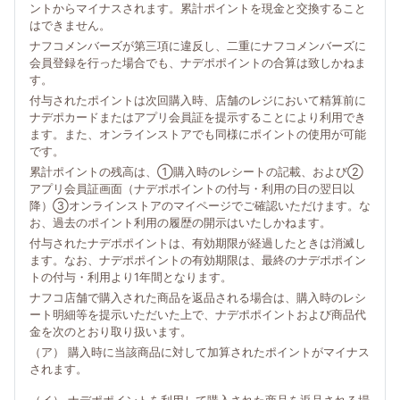
ントからマイナスされます。累計ポイントを現金と交換すること
はできません。
ナフコメンバーズが第三項に違反し、二重にナフコメンバーズに
会員登録を行った場合でも、ナデポポイントの合算は致しかねま
す。
付与されたポイントは次回購入時、店舗のレジにおいて精算前に
ナデポカードまたはアプリ会員証を提示することにより利用でき
ます。また、オンラインストアでも同様にポイントの使用が可能
です。
累計ポイントの残高は、①購入時のレシートの記載、および②
アプリ会員証画面（ナデポポイントの付与・利用の日の翌日以
降）③オンラインストアのマイページでご確認いただけます。な
お、過去のポイント利用の履歴の開示はいたしかねます。
付与されたナデポポイントは、有効期限が経過したときは消滅し
ます。なお、ナデポポイントの有効期限は、最終のナデポポイン
トの付与・利用より1年間となります。
ナフコ店舗で購入された商品を返品される場合は、購入時のレシ
ート明細等を提示いただいた上で、ナデポポイントおよび商品代
金を次のとおり取り扱います。
（ア） 購入時に当該商品に対して加算されたポイントがマイナス
されます。