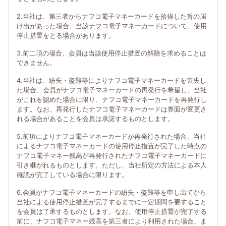
2.当社は、第三者からナフコ電子マネーカードを拾得した旨の届
け出があった場合、当該ナフコ電子マネーカードについて、使用
停止措置をとる場合があります。
3.前二項の場合、会員は当該使用停止措置の解除を求めることは
できません。
4.当社は、紛失・盗難等によりナフコ電子マネーカードを喪失し
た場合、会員がナフコ電子マネーカードの再発行を希望し、当社
がこれを認めた場合に限り、ナフコ電子マネーカードを再発行し
ます。なお、再発行したナフコ電子マネーカードは券面が変更さ
れる場合があることを会員は承諾するものとします。
5.前項によりナフコ電子マネーカードが再発行された場合、当社
によるナフコ電子マネーカードの使用停止措置が完了した時点の
ナフコ電子マネー残高が再発行されたナフコ電子マネーカードに
引き継がれるものとします。ただし、当社所定の方法による本人
確認が完了している場合に限ります。
6.会員がナフコ電子マネーカードの紛失・盗難等を申し出てから
当社による使用停止措置が完了するまでに一定期間を要すること
を会員は了承するものとします。なお、使用停止措置が完了する
前に、ナフコ電子マネー残高を第三者により利用された場合、ま