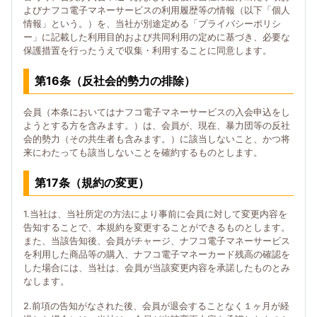
よびナフコ電子マネーサービスの利用履歴等の情報（以下「個人
情報」という。）を、当社が別途定める「プライバシーポリシ
ー」に記載した利用目的および共同利用の定めに基づき、必要な
保護措置を行ったうえで収集・利用することに同意します。
第16条（反社会的勢力の排除）
会員（本条においてはナフコ電子マネーサービスの入会申込をし
ようとする方を含みます。）は、会員が、現在、暴力団等の反社
会的勢力（その共生者も含みます。）に該当しないこと、かつ将
来にわたっても該当しないことを確約するものとします。
第17条（規約の変更）
1.当社は、当社所定の方法により事前に会員に対して変更内容を
告知することで、本規約を変更することができるものとします。
また、当該告知後、会員がチャージ、ナフコ電子マネーサービス
を利用した商品等の購入、ナフコ電子マネーカード残高の確認を
した場合には、当社は、会員が当該変更内容を承諾したものとみ
なします。
2.前項の告知がなされた後、会員が退会することなく１ヶ月が経