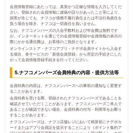
会員情報登録にあたっては、真実かつ正確な情報を入力してくだ
さい。登録された会員情報に虚偽や誤りがあったこと等により、
損害が生じても、ナフコが債務不履行責任または不法行為責任を
負う場合を除き、ナフコは一切責任を負いません。
なお、ナフコメンバーズの入会手数料および年会費は無料です
が、インターネットを通じての会員情報登録や会員情報の表示の
際にかかる通信費は、お客様のご負担となります。
オンラインストア・ナフコアプリ・ナデポ会員サイトから入会す
る場合、各サービスの「新規会員登録」から所定の手続きにした
がって会員情報登録手続きを行ってください。
5.ナフコメンバーズ会員特典の内容・提供方法等
会員特典の内容は、ナフコメンバーズへの事前の通知なく変更す
ることがあります。
会員特典を受ける際、登録されたナフコメンバーズであることを
確認させていただくことがあります。ナフコメンバーズご本人で
あることが確認できない場合、会員特典の付与・利用等をお断り
することがあります。
ナフコメンバーズは、ナフコ店舗レジにおいて精算前にナデポカ
ードまたはアプリ会員証を提示することにより（ポイント集約ア