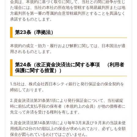
会員は、本規約に基づく取引に関して、当社との間に紛争が生じ
た場合には、当社の本社の所在地を管轄する簡易裁判所または地
方裁判所を第一審の専属的合意管轄裁判所とすることを異議なく
承諾するものとします。
第23条（準拠法）
本規約の成立・効力・履行および解釈に関しては、日本国法が適
用されるものとします。
第24条（改正資金決済法に関する事項 （利用者
保護に関する措置））
1.当社は、株式会社西日本シティ銀行と発行保証金の保全契約を
締結しております。
2.資金決済法第31条第1項により発行保証金について、当社破綻
時に前払式支払手段の保有者（本規約上の会員）が他の債権者に
先立って弁済を受ける権利を有します。
3.資金決済法第14条第1項により毎年3月末及び９月末の当該未使
用残高の2分の1の額以上の保全が求められており、必ずしも全額
保全が図られているわけではございません。