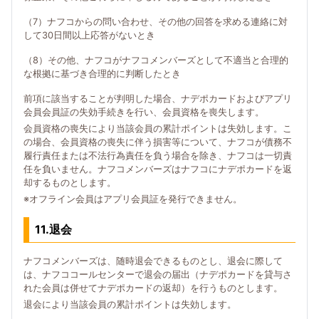
（7）ナフコからの問い合わせ、その他の回答を求める連絡に対
して30日間以上応答がないとき
（8）その他、ナフコがナフコメンバーズとして不適当と合理的
な根拠に基づき合理的に判断したとき
前項に該当することが判明した場合、ナデポカードおよびアプリ
会員会員証の失効手続きを行い、会員資格を喪失します。
会員資格の喪失により当該会員の累計ポイントは失効します。こ
の場合、会員資格の喪失に伴う損害等について、ナフコが債務不
履行責任または不法行為責任を負う場合を除き、ナフコは一切責
任を負いません。ナフコメンバーズはナフコにナデポカードを返
却するものとします。
※オフライン会員はアプリ会員証を発行できません。
11.退会
ナフコメンバーズは、随時退会できるものとし、退会に際して
は、ナフココールセンターで退会の届出（ナデポカードを貸与さ
れた会員は併せてナデポカードの返却）を行うものとします。
退会により当該会員の累計ポイントは失効します。