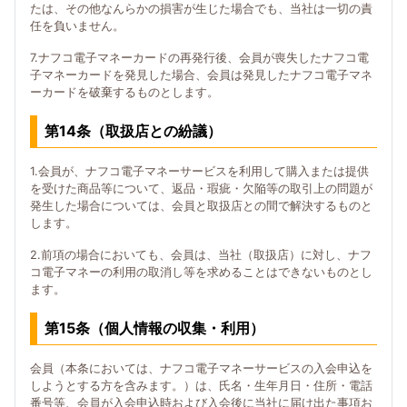
たは、その他なんらかの損害が生じた場合でも、当社は一切の責
任を負いません。
7.ナフコ電子マネーカードの再発行後、会員が喪失したナフコ電
子マネーカードを発見した場合、会員は発見したナフコ電子マネ
ーカードを破棄するものとします。
第14条（取扱店との紛議）
1.会員が、ナフコ電子マネーサービスを利用して購入または提供
を受けた商品等について、返品・瑕疵・欠陥等の取引上の問題が
発生した場合については、会員と取扱店との間で解決するものと
します。
2.前項の場合においても、会員は、当社（取扱店）に対し、ナフ
コ電子マネーの利用の取消し等を求めることはできないものとし
ます。
第15条（個人情報の収集・利用）
会員（本条においては、ナフコ電子マネーサービスの入会申込を
しようとする方を含みます。）は、氏名・生年月日・住所・電話
番号等、会員が入会申込時および入会後に当社に届け出た事項お