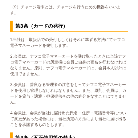
（9）チャージ端末とは、チャージを行うための機器をいいま
す。
第3条（カードの発行）
1.当社は、取扱店での受付もしくはそれに準ずる方法にてナフコ
電子マネーカードを発行します。
2.会員は、ナフコ電子マネーカードを受け取ったときに当該ナフ
コ電子マネーカードの所定欄に会員ご自身の署名を行わなければ
なりません。原則、ナフコ電子マネーカードは、会員本人以外は
使用できません。
3.会員は、善良なる管理者の注意をもってナフコ電子マネーカー
ドを使用し管理しなければなりません。また、原則、会員は、カ
ードを貸与・譲渡・担保提供その他の処分をなすことはできませ
ん。
4.会員は、会員が当社に届け出た氏名・住所・電話番号等につい
て変更があった場合には、当社所定の方法により当社に届け出る
ことを承諾するものとします。
第4条（不正使用等の禁止）