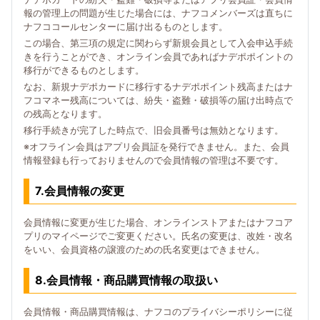
報の管理上の問題が生じた場合には、ナフコメンバーズは直ちに
ナフココールセンターに届け出るものとします。
この場合、第三項の規定に関わらず新規会員として入会申込手続
きを行うことができ、オンライン会員であればナデポポイントの
移行ができるものとします。
なお、新規ナデポカードに移行するナデポポイント残高またはナ
フコマネー残高については、紛失・盗難・破損等の届け出時点で
の残高となります。
移行手続きが完了した時点で、旧会員番号は無効となります。
※オフライン会員はアプリ会員証を発行できません。また、会員
情報登録も行っておりませんので会員情報の管理は不要です。
7.会員情報の変更
会員情報に変更が生じた場合、オンラインストアまたはナフコア
プリのマイページでご変更ください。氏名の変更は、改姓・改名
をいい、会員資格の譲渡のための氏名変更はできません。
8.会員情報・商品購買情報の取扱い
会員情報・商品購買情報は、ナフコのプライバシーポリシーに従