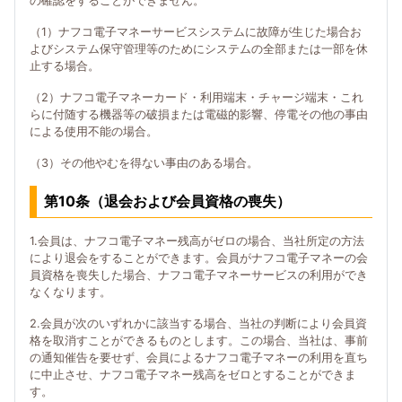
の確認をすることができません。
（1）ナフコ電子マネーサービスシステムに故障が生じた場合お
よびシステム保守管理等のためにシステムの全部または一部を休
止する場合。
（2）ナフコ電子マネーカード・利用端末・チャージ端末・これ
らに付随する機器等の破損または電磁的影響、停電その他の事由
による使用不能の場合。
（3）その他やむを得ない事由のある場合。
第10条（退会および会員資格の喪失）
1.会員は、ナフコ電子マネー残高がゼロの場合、当社所定の方法
により退会をすることができます。会員がナフコ電子マネーの会
員資格を喪失した場合、ナフコ電子マネーサービスの利用ができ
なくなります。
2.会員が次のいずれかに該当する場合、当社の判断により会員資
格を取消すことができるものとします。この場合、当社は、事前
の通知催告を要せず、会員によるナフコ電子マネーの利用を直ち
に中止させ、ナフコ電子マネー残高をゼロとすることができま
す。