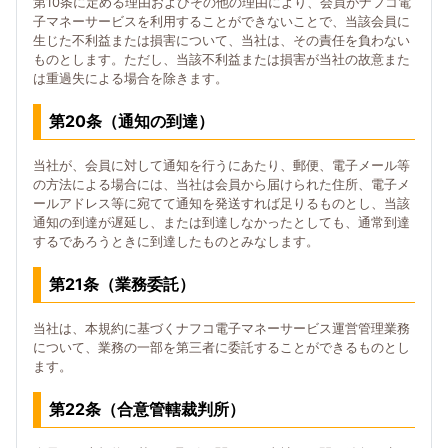
第10条に定める理由およびその他の理由により、会員がナフコ電
子マネーサービスを利用することができないことで、当該会員に
生じた不利益または損害について、当社は、その責任を負わない
ものとします。ただし、当該不利益または損害が当社の故意また
は重過失による場合を除きます。
第20条（通知の到達）
当社が、会員に対して通知を行うにあたり、郵便、電子メール等
の方法による場合には、当社は会員から届けられた住所、電子メ
ールアドレス等に宛てて通知を発送すれば足りるものとし、当該
通知の到達が遅延し、または到達しなかったとしても、通常到達
するであろうときに到達したものとみなします。
第21条（業務委託）
当社は、本規約に基づくナフコ電子マネーサービス運営管理業務
について、業務の一部を第三者に委託することができるものとし
ます。
第22条（合意管轄裁判所）