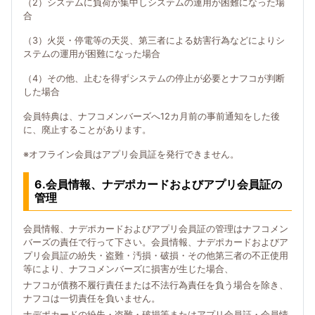
（2）システムに負荷が集中しシステムの運用が困難になった場
合
（3）火災・停電等の天災、第三者による妨害行為などによりシ
ステムの運用が困難になった場合
（4）その他、止むを得ずシステムの停止が必要とナフコが判断
した場合
会員特典は、ナフコメンバーズへ12カ月前の事前通知をした後
に、廃止することがあります。
※オフライン会員はアプリ会員証を発行できません。
6.会員情報、ナデポカードおよびアプリ会員証の
管理
会員情報、ナデポカードおよびアプリ会員証の管理はナフコメン
バーズの責任で行って下さい。会員情報、ナデポカードおよびア
プリ会員証の紛失・盗難・汚損・破損・その他第三者の不正使用
等により、ナフコメンバーズに損害が生じた場合、
ナフコが債務不履行責任または不法行為責任を負う場合を除き、
ナフコは一切責任を負いません。
ナデポカードの紛失・盗難・破損等またはアプリ会員証・会員情