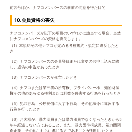
前各号ほか、ナフコメンバーズの事前の同意を得た目的
10.会員資格の喪失
ナフコメンバーズが以下の項目のいずれかに該当する場合、当然
にナフコメンバーズの資格を喪失します。
（1）本規約その他ナフコが定める各種規約・規定に違反したと
き
（2）ナフコメンバーズの会員登録または変更のお申し込みに際
し、虚偽の申告があったとき
（3）ナフコメンバーズが死亡したとき
（4）ナフコまたは第三者の所有権、プライバシー権、知的財産
権その他のあらゆる権利または利益を侵害する行為を行ったとき
（5）犯罪行為、公序良俗に反する行為、その他法令に違反する
行為を行ったとき
（6）お客様が、暴力団員または暴力団員でなくなったときから5
年を経過しない方であること、また、暴力団準構成員、暴力団関
係企業、その他これらに準じる方であることが判明したとき