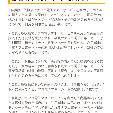
1.会員は、取扱店でナフコ電子マネーサービスを利用して商品等
の購入または提供を受けることができます。ただし、商品券その
他の金券類・はがき・切手・印紙類・その他別途定める一部商品
について、利用を制限する場合があります。
2.会員が取扱店でナフコ電子マネーサービスを利用して商品等の
購入または提供を受ける場合、会員のナフコ電子マネーカードか
ら利用額に相当するナフコ電子マネーが差し引かれ、利用端末に
当該ナフコ電子マネーの利用の記録が完了したとき、対価の支払
いがなされたものとします。
3.会員は、取扱店において、商品等の購入または提供を受けるに
あたり、利用端末において認識されたナフコ電子マネーカード残
高が商品等の対価の総額に不足する場合には、会員はその不足額
を当社が定める方法により、支払うものとします。
4.会員が取扱店において商品等の購入または提供を受ける場合、1
取引に利用できるナフコ電子マネーカードの枚数は、1枚です。
5.会員は、ナフコ電子マネーサービスを利用して商品等の購入ま
たは提供を受けた場合には、利用端末に表示され、または交付す
るレシート等に印字して表示されるナフコ電子マネーカード残高
を確認し、誤りがないことを確認するものとします。万一誤りが