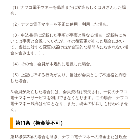
（1）ナフコ電子マネーを偽造または変造もしくは改ざんした場
合。
（2）ナフコ電子マネーを不正に使用・利用した場合。
（3）申込書等に記載した事項が事実と異なる場合（記載時にお
いては事実と合致していたが、その後変更があった場合におい
て、当社に対する変更の届け出が合理的な期間内になされない場
合を含みます。）。
（4）その他、会員が本規約に違反した場合。
（5）上記に準ずる行為があり、当社が会員として不適格と判断
した場合。
3.会員が死亡した場合には、会員資格は喪失され、一切のナフコ
電子マネーサービスを利用できなくなります。この場合、ナフコ
電子マネー残高はゼロとなり、また、現金の払戻しも行われませ
ん。
第11条（換金等不可）
第18条第2項の場合を除き、ナフコ電子マネーの換金または現金