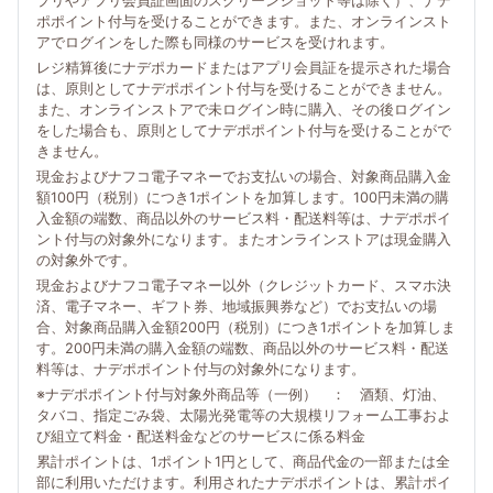
プリやアプリ会員証画面のスクリーンショット等は除く）、ナデ
ポポイント付与を受けることができます。また、オンラインスト
アでログインをした際も同様のサービスを受けれます。
レジ精算後にナデポカードまたはアプリ会員証を提示された場合
は、原則としてナデポポイント付与を受けることができません。
また、オンラインストアで未ログイン時に購入、その後ログイン
をした場合も、原則としてナデポポイント付与を受けることがで
きません。
現金およびナフコ電子マネーでお支払いの場合、対象商品購入金
額100円（税別）につき1ポイントを加算します。100円未満の購
入金額の端数、商品以外のサービス料・配送料等は、ナデポポイ
ント付与の対象外になります。またオンラインストアは現金購入
の対象外です。
現金およびナフコ電子マネー以外（クレジットカード、スマホ決
済、電子マネー、ギフト券、地域振興券など）でお支払いの場
合、対象商品購入金額200円（税別）につき1ポイントを加算しま
す。200円未満の購入金額の端数、商品以外のサービス料・配送
料等は、ナデポポイント付与の対象外になります。
※ナデポポイント付与対象外商品等（一例） ： 酒類、灯油、
タバコ、指定ごみ袋、太陽光発電等の大規模リフォーム工事およ
び組立て料金・配送料金などのサービスに係る料金
累計ポイントは、1ポイント1円として、商品代金の一部または全
部に利用いただけます。利用されたナデポポイントは、累計ポイ