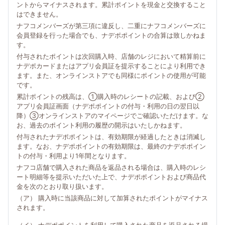
ントからマイナスされます。累計ポイントを現金と交換すること
はできません。
ナフコメンバーズが第三項に違反し、二重にナフコメンバーズに
会員登録を行った場合でも、ナデポポイントの合算は致しかねま
す。
付与されたポイントは次回購入時、店舗のレジにおいて精算前に
ナデポカードまたはアプリ会員証を提示することにより利用でき
ます。また、オンラインストアでも同様にポイントの使用が可能
です。
累計ポイントの残高は、①購入時のレシートの記載、および②
アプリ会員証画面（ナデポポイントの付与・利用の日の翌日以
降）③オンラインストアのマイページでご確認いただけます。な
お、過去のポイント利用の履歴の開示はいたしかねます。
付与されたナデポポイントは、有効期限が経過したときは消滅し
ます。なお、ナデポポイントの有効期限は、最終のナデポポイン
トの付与・利用より1年間となります。
ナフコ店舗で購入された商品を返品される場合は、購入時のレシ
ート明細等を提示いただいた上で、ナデポポイントおよび商品代
金を次のとおり取り扱います。
（ア） 購入時に当該商品に対して加算されたポイントがマイナス
されます。