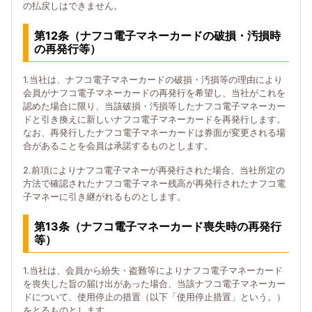
の払戻しはできません。
第12条（ナフコ電子マネーカードの破損・汚損時
の再発行等）
1.当社は、ナフコ電子マネーカードの破損・汚損等の理由により
会員がナフコ電子マネーカードの再発行を希望し、当社がこれを
認めた場合に限り、当該破損・汚損等したナフコ電子マネーカー
ドと引き換えに新しいナフコ電子マネーカードを再発行します。
なお、再発行したナフコ電子マネーカードは券面が変更される場
合があることを会員は承諾するものとします。
2.前項によりナフコ電子マネーが再発行された場合、当社所定の
方法で確認されたナフコ電子マネー残高が再発行されたナフコ電
子マネーに引き継がれるものとします。
第13条（ナフコ電子マネーカード喪失時の再発行
等）
1.当社は、会員から紛失・盗難等によりナフコ電子マネーカード
を喪失した旨の届け出があった場合、当該ナフコ電子マネーカー
ドについて、使用停止の措置（以下「使用停止措置」という。）
をとるものとします。