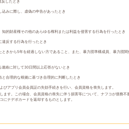
違反したとき
し込みに際し、虚偽の申告があったとき
、知的財産権その他のあらゆる権利または利益を侵害する行為を行ったとき
に違反する行為を行ったとき
たときから5年を経過しない方であること、また、暴力団準構成員、暴力団関
る連絡に対して30日間以上応答がないとき
当と合理的な根拠に基づき合理的に判断したとき
よびアプリ会員会員証の失効手続きを行い、会員資格を喪失します。
します。この場合、会員資格の喪失に伴う損害等について、ナフコが債務不
コにナデポカードを返却するものとします。