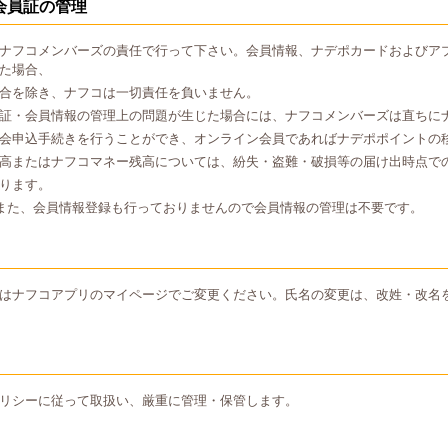
会員証の管理
ナフコメンバーズの責任で行って下さい。会員情報、ナデポカードおよびア
た場合、
合を除き、ナフコは一切責任を負いません。
証・会員情報の管理上の問題が生じた場合には、ナフコメンバーズは直ちに
会申込手続きを行うことができ、オンライン会員であればナデポポイントの
高またはナフコマネー残高については、紛失・盗難・破損等の届け出時点で
ります。
また、会員情報登録も行っておりませんので会員情報の管理は不要です。
はナフコアプリのマイページでご変更ください。氏名の変更は、改姓・改名
リシーに従って取扱い、厳重に管理・保管します。