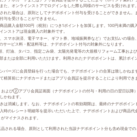
また、オンラインストアでログインをした際も同様のサービスを受けれます
された場合は、原則としてナデポポイント付与を受けることができません。
付与を受けることができません。
品購入金額100円（税別）につき1ポイントを加算します。100円未満の
インストアは現金購入の対象外です。
、スマホ決済、電子マネー、ギフト券、地域振興券など）でお支払いの場合、
外のサービス料・配送料等は、ナデポポイント付与の対象外になります。
類、灯油、タバコ、指定ごみ袋、太陽光発電等の大規模リフォーム工事およ
一部または全部に利用いただけます。利用されたナデポポイントは、累計ポイ
ンバーズに会員登録を行った場合でも、ナデポポイントの合算は致しかねま
て精算前にナデポカードまたはアプリ会員証を提示することにより利用でき
、および②アプリ会員証画面（ナデポポイントの付与・利用の日の翌日以降
しかねます。
きは消滅します。なお、ナデポポイントの有効期限は、最終のナデポポイン
入時のレシート明細等を提示いただいた上で、ナデポポイントおよび商品代
トがマイナスされます。
返品される場合、原則として利用された当該ナデポポイント分も含め現金での