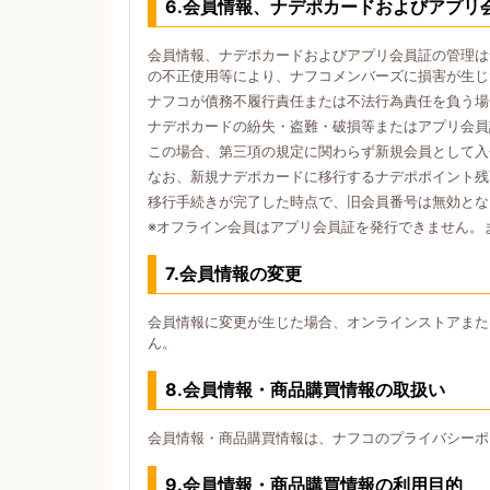
6.会員情報、ナデポカードおよびアプリ
会員情報、ナデポカードおよびアプリ会員証の管理は
の不正使用等により、ナフコメンバーズに損害が生じ
ナフコが債務不履行責任または不法行為責任を負う場
ナデポカードの紛失・盗難・破損等またはアプリ会員
この場合、第三項の規定に関わらず新規会員として入
なお、新規ナデポカードに移行するナデポポイント残
移行手続きが完了した時点で、旧会員番号は無効とな
※オフライン会員はアプリ会員証を発行できません。
7.会員情報の変更
会員情報に変更が生じた場合、オンラインストアまた
ん。
8.会員情報・商品購買情報の取扱い
会員情報・商品購買情報は、ナフコのプライバシーポ
9.会員情報・商品購買情報の利用目的