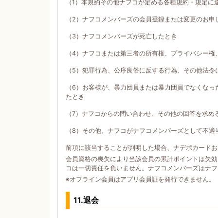
（1）本規約その他ナフコが定める各種規約・規定に
（2）ナフコメンバーズの会員登録または変更のお申
（3）ナフコメンバーズが死亡したとき
（4）ナフコまたは第三者の所有権、プライバシー権
（5）犯罪行為、公序良俗に反する行為、その他法令
（6）お客様が、暴力団員または暴力団員でなくなっ
たとき
（7）ナフコからの問い合わせ、その他の回答を求め
（8）その他、ナフコがナフコメンバーズとして不適
前項に該当することが判明した場合、ナデポカードお
会員資格の喪失により当該会員の累計ポイントは失効
コは一切責任を負いません。ナフコメンバーズはナフ
※オフライン会員はアプリ会員証を発行できません。
11.退会