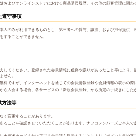
舗およびオンラインストアにおける商品購買履歴、その他の顧客管理に関わ
た遵守事項
本人のみが利用できるものとし、第三者への貸与、譲渡、および担保提供、
をすることができません。
力してください。登録された会員情報に虚偽や誤りがあったこと等により、
ません。
無料ですが、インターネットを通じての会員情報登録や会員情報の表示の際
から入会する場合、各サービスの「新規会員登録」から所定の手続きにした
供方法等
なく変更することがあります。
あることを確認させていただくことがあります。ナフコメンバーズご本人で
にナデポカードまたはアプリ会員証を提示することにより（ポイント集約ア