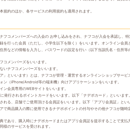
本規約のほか、各サービスの利用規約も適用されます。
ナフコメンバーズへの入会の お申し込みをされ、ナフコが入会を承認し、特
録を行った会員（ただし、小学生以下を除く）をいいます。オンライン会員
住所などの情報を入力し、パスワードの設定を行い（以下当該氏名・住所等
フコメンバーズをいいます。
ないナフコメンバーズをいいます。
ア」といいます）とは、ナフコが管理・運営するオンラインショップサービ
（iPhone/Android等の端末機）向けアプリケーションをいいます。
イン会員専用のWEBサイトをいいます。
ズに発行されるポイントカードをいいます。以下「ナデポカード」といいます
される、店舗でご使用頂ける会員証をいいます。以下「アプリ会員証」とい
アで商品購入の際に使用できるナデポポイントの付与やその他ナフコが随時
典であり、購入時にナデポカードまたはアプリ会員証を提示することで支払
同様のサービスを受けれます。