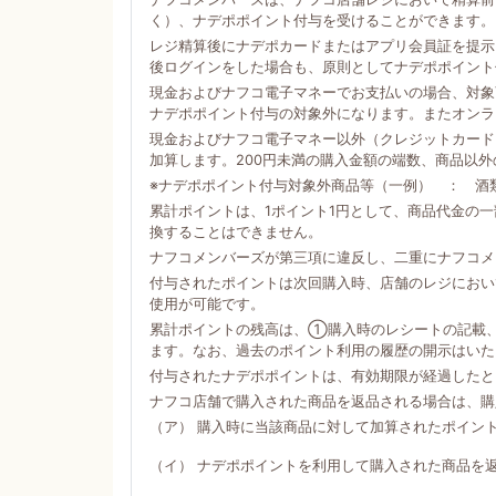
く）、ナデポポイント付与を受けることができます。
レジ精算後にナデポカードまたはアプリ会員証を提示
後ログインをした場合も、原則としてナデポポイント
現金およびナフコ電子マネーでお支払いの場合、対象商
ナデポポイント付与の対象外になります。またオンラ
現金およびナフコ電子マネー以外（クレジットカード
加算します。200円未満の購入金額の端数、商品以
※ナデポポイント付与対象外商品等（一例） ： 酒
累計ポイントは、1ポイント1円として、商品代金の
換することはできません。
ナフコメンバーズが第三項に違反し、二重にナフコメ
付与されたポイントは次回購入時、店舗のレジにおい
使用が可能です。
累計ポイントの残高は、①購入時のレシートの記載
ます。なお、過去のポイント利用の履歴の開示はいた
付与されたナデポポイントは、有効期限が経過したと
ナフコ店舗で購入された商品を返品される場合は、購
（ア） 購入時に当該商品に対して加算されたポイン
（イ） ナデポポイントを利用して購入された商品を