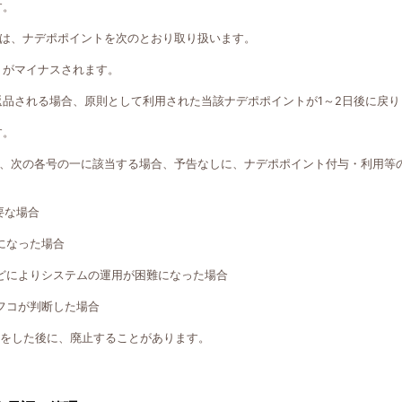
す。
は、ナデポポイントを次のとおり取り扱います。
トがマイナスされます。
返品される場合、原則として利用された当該ナデポポイントが1～2日後に戻り
す。
、次の各号の一に該当する場合、予告なしに、ナデポポイント付与・利用等
要な場合
になった場合
どによりシステムの運用が困難になった場合
フコが判断した場合
知をした後に、廃止することがあります。