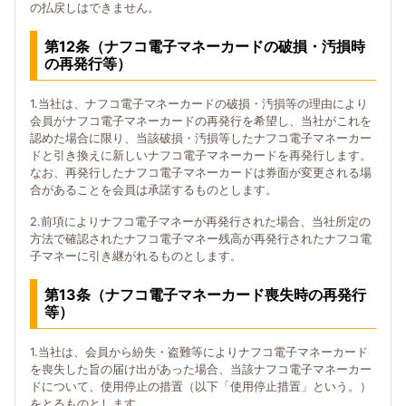
の払戻しはできません。
第12条（ナフコ電子マネーカードの破損・汚損時
の再発行等）
1.当社は、ナフコ電子マネーカードの破損・汚損等の理由により
会員がナフコ電子マネーカードの再発行を希望し、当社がこれを
認めた場合に限り、当該破損・汚損等したナフコ電子マネーカー
ドと引き換えに新しいナフコ電子マネーカードを再発行します。
なお、再発行したナフコ電子マネーカードは券面が変更される場
合があることを会員は承諾するものとします。
2.前項によりナフコ電子マネーが再発行された場合、当社所定の
方法で確認されたナフコ電子マネー残高が再発行されたナフコ電
子マネーに引き継がれるものとします。
第13条（ナフコ電子マネーカード喪失時の再発行
等）
1.当社は、会員から紛失・盗難等によりナフコ電子マネーカード
を喪失した旨の届け出があった場合、当該ナフコ電子マネーカー
ドについて、使用停止の措置（以下「使用停止措置」という。）
をとるものとします。