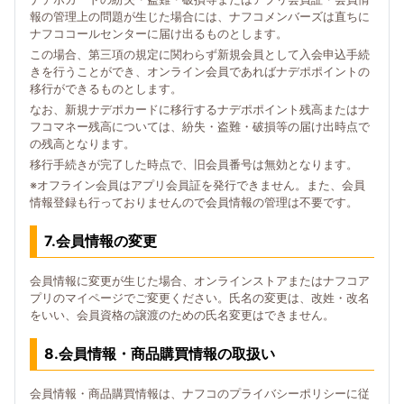
報の管理上の問題が生じた場合には、ナフコメンバーズは直ちに
ナフココールセンターに届け出るものとします。
この場合、第三項の規定に関わらず新規会員として入会申込手続
きを行うことができ、オンライン会員であればナデポポイントの
移行ができるものとします。
なお、新規ナデポカードに移行するナデポポイント残高またはナ
フコマネー残高については、紛失・盗難・破損等の届け出時点で
の残高となります。
移行手続きが完了した時点で、旧会員番号は無効となります。
※オフライン会員はアプリ会員証を発行できません。また、会員
情報登録も行っておりませんので会員情報の管理は不要です。
7.会員情報の変更
会員情報に変更が生じた場合、オンラインストアまたはナフコア
プリのマイページでご変更ください。氏名の変更は、改姓・改名
をいい、会員資格の譲渡のための氏名変更はできません。
8.会員情報・商品購買情報の取扱い
会員情報・商品購買情報は、ナフコのプライバシーポリシーに従