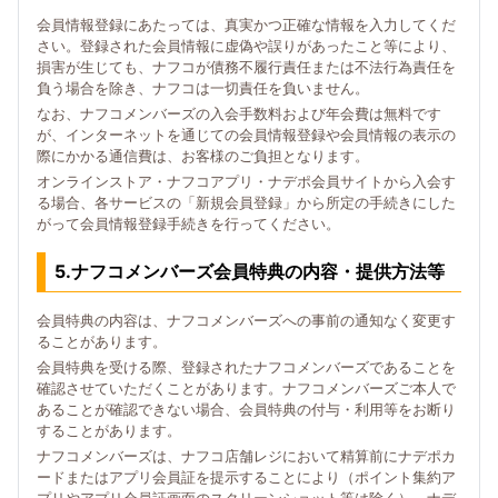
会員情報登録にあたっては、真実かつ正確な情報を入力してくだ
さい。登録された会員情報に虚偽や誤りがあったこと等により、
損害が生じても、ナフコが債務不履行責任または不法行為責任を
負う場合を除き、ナフコは一切責任を負いません。
なお、ナフコメンバーズの入会手数料および年会費は無料です
が、インターネットを通じての会員情報登録や会員情報の表示の
際にかかる通信費は、お客様のご負担となります。
オンラインストア・ナフコアプリ・ナデポ会員サイトから入会す
る場合、各サービスの「新規会員登録」から所定の手続きにした
がって会員情報登録手続きを行ってください。
5.ナフコメンバーズ会員特典の内容・提供方法等
会員特典の内容は、ナフコメンバーズへの事前の通知なく変更す
ることがあります。
会員特典を受ける際、登録されたナフコメンバーズであることを
確認させていただくことがあります。ナフコメンバーズご本人で
あることが確認できない場合、会員特典の付与・利用等をお断り
することがあります。
ナフコメンバーズは、ナフコ店舗レジにおいて精算前にナデポカ
ードまたはアプリ会員証を提示することにより（ポイント集約ア