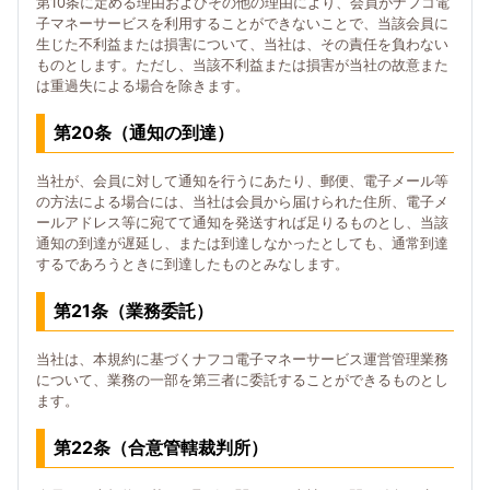
第10条に定める理由およびその他の理由により、会員がナフコ電
子マネーサービスを利用することができないことで、当該会員に
生じた不利益または損害について、当社は、その責任を負わない
ものとします。ただし、当該不利益または損害が当社の故意また
は重過失による場合を除きます。
第20条（通知の到達）
当社が、会員に対して通知を行うにあたり、郵便、電子メール等
の方法による場合には、当社は会員から届けられた住所、電子メ
ールアドレス等に宛てて通知を発送すれば足りるものとし、当該
通知の到達が遅延し、または到達しなかったとしても、通常到達
するであろうときに到達したものとみなします。
第21条（業務委託）
当社は、本規約に基づくナフコ電子マネーサービス運営管理業務
について、業務の一部を第三者に委託することができるものとし
ます。
第22条（合意管轄裁判所）