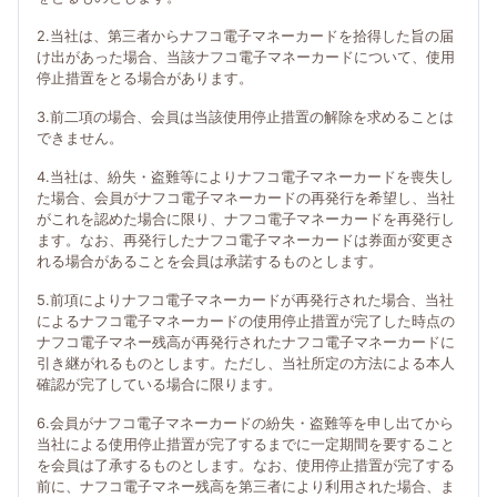
2.当社は、第三者からナフコ電子マネーカードを拾得した旨の届
け出があった場合、当該ナフコ電子マネーカードについて、使用
停止措置をとる場合があります。
3.前二項の場合、会員は当該使用停止措置の解除を求めることは
できません。
4.当社は、紛失・盗難等によりナフコ電子マネーカードを喪失し
た場合、会員がナフコ電子マネーカードの再発行を希望し、当社
がこれを認めた場合に限り、ナフコ電子マネーカードを再発行し
ます。なお、再発行したナフコ電子マネーカードは券面が変更さ
れる場合があることを会員は承諾するものとします。
5.前項によりナフコ電子マネーカードが再発行された場合、当社
によるナフコ電子マネーカードの使用停止措置が完了した時点の
ナフコ電子マネー残高が再発行されたナフコ電子マネーカードに
引き継がれるものとします。ただし、当社所定の方法による本人
確認が完了している場合に限ります。
6.会員がナフコ電子マネーカードの紛失・盗難等を申し出てから
当社による使用停止措置が完了するまでに一定期間を要すること
を会員は了承するものとします。なお、使用停止措置が完了する
前に、ナフコ電子マネー残高を第三者により利用された場合、ま