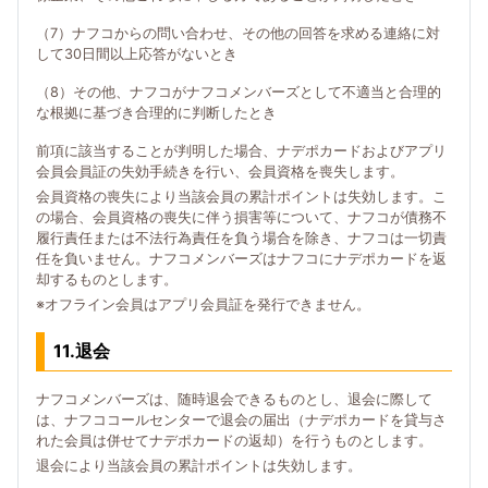
（7）ナフコからの問い合わせ、その他の回答を求める連絡に対
して30日間以上応答がないとき
（8）その他、ナフコがナフコメンバーズとして不適当と合理的
な根拠に基づき合理的に判断したとき
前項に該当することが判明した場合、ナデポカードおよびアプリ
会員会員証の失効手続きを行い、会員資格を喪失します。
会員資格の喪失により当該会員の累計ポイントは失効します。こ
の場合、会員資格の喪失に伴う損害等について、ナフコが債務不
履行責任または不法行為責任を負う場合を除き、ナフコは一切責
任を負いません。ナフコメンバーズはナフコにナデポカードを返
却するものとします。
※オフライン会員はアプリ会員証を発行できません。
11.退会
ナフコメンバーズは、随時退会できるものとし、退会に際して
は、ナフココールセンターで退会の届出（ナデポカードを貸与さ
れた会員は併せてナデポカードの返却）を行うものとします。
退会により当該会員の累計ポイントは失効します。