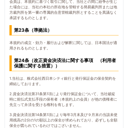
会員は、本規約に基づく取引に関して、当社との間に紛争が生じ
た場合には、当社の本社の所在地を管轄する簡易裁判所または地
方裁判所を第一審の専属的合意管轄裁判所とすることを異議なく
承諾するものとします。
第23条（準拠法）
本規約の成立・効力・履行および解釈に関しては、日本国法が適
用されるものとします。
第24条（改正資金決済法に関する事項 （利用者
保護に関する措置））
1.当社は、株式会社西日本シティ銀行と発行保証金の保全契約を
締結しております。
2.資金決済法第31条第1項により発行保証金について、当社破綻
時に前払式支払手段の保有者（本規約上の会員）が他の債権者に
先立って弁済を受ける権利を有します。
3.資金決済法第14条第1項により毎年3月末及び９月末の当該未使
用残高の2分の1の額以上の保全が求められており、必ずしも全額
保全が図られているわけではございません。