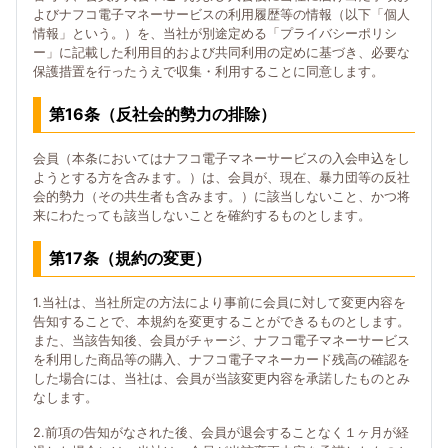
よびナフコ電子マネーサービスの利用履歴等の情報（以下「個人
情報」という。）を、当社が別途定める「プライバシーポリシ
ー」に記載した利用目的および共同利用の定めに基づき、必要な
保護措置を行ったうえで収集・利用することに同意します。
第16条（反社会的勢力の排除）
会員（本条においてはナフコ電子マネーサービスの入会申込をし
ようとする方を含みます。）は、会員が、現在、暴力団等の反社
会的勢力（その共生者も含みます。）に該当しないこと、かつ将
来にわたっても該当しないことを確約するものとします。
第17条（規約の変更）
1.当社は、当社所定の方法により事前に会員に対して変更内容を
告知することで、本規約を変更することができるものとします。
また、当該告知後、会員がチャージ、ナフコ電子マネーサービス
を利用した商品等の購入、ナフコ電子マネーカード残高の確認を
した場合には、当社は、会員が当該変更内容を承諾したものとみ
なします。
2.前項の告知がなされた後、会員が退会することなく１ヶ月が経