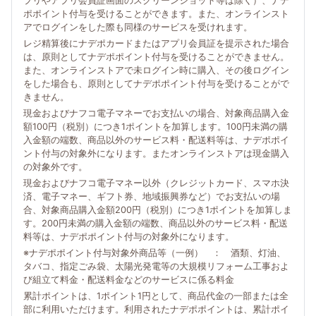
プリやアプリ会員証画面のスクリーンショット等は除く）、ナデ
ポポイント付与を受けることができます。また、オンラインスト
アでログインをした際も同様のサービスを受けれます。
レジ精算後にナデポカードまたはアプリ会員証を提示された場合
は、原則としてナデポポイント付与を受けることができません。
また、オンラインストアで未ログイン時に購入、その後ログイン
をした場合も、原則としてナデポポイント付与を受けることがで
きません。
現金およびナフコ電子マネーでお支払いの場合、対象商品購入金
額100円（税別）につき1ポイントを加算します。100円未満の購
入金額の端数、商品以外のサービス料・配送料等は、ナデポポイ
ント付与の対象外になります。またオンラインストアは現金購入
の対象外です。
現金およびナフコ電子マネー以外（クレジットカード、スマホ決
済、電子マネー、ギフト券、地域振興券など）でお支払いの場
合、対象商品購入金額200円（税別）につき1ポイントを加算しま
す。200円未満の購入金額の端数、商品以外のサービス料・配送
料等は、ナデポポイント付与の対象外になります。
※ナデポポイント付与対象外商品等（一例） ： 酒類、灯油、
タバコ、指定ごみ袋、太陽光発電等の大規模リフォーム工事およ
び組立て料金・配送料金などのサービスに係る料金
累計ポイントは、1ポイント1円として、商品代金の一部または全
部に利用いただけます。利用されたナデポポイントは、累計ポイ