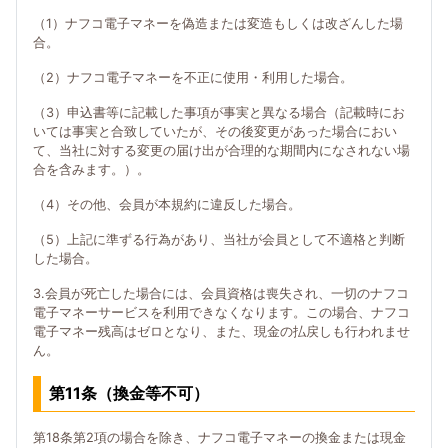
（1）ナフコ電子マネーを偽造または変造もしくは改ざんした場
合。
（2）ナフコ電子マネーを不正に使用・利用した場合。
（3）申込書等に記載した事項が事実と異なる場合（記載時にお
いては事実と合致していたが、その後変更があった場合におい
て、当社に対する変更の届け出が合理的な期間内になされない場
合を含みます。）。
（4）その他、会員が本規約に違反した場合。
（5）上記に準ずる行為があり、当社が会員として不適格と判断
した場合。
3.会員が死亡した場合には、会員資格は喪失され、一切のナフコ
電子マネーサービスを利用できなくなります。この場合、ナフコ
電子マネー残高はゼロとなり、また、現金の払戻しも行われませ
ん。
第11条（換金等不可）
第18条第2項の場合を除き、ナフコ電子マネーの換金または現金