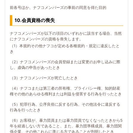
前各号ほか、ナフコメンバーズの事前の同意を得た目的
10.会員資格の喪失
ナフコメンバーズが以下の項目のいずれかに該当する場合、当然
にナフコメンバーズの資格を喪失します。
（1）本規約その他ナフコが定める各種規約・規定に違反したと
き
（2）ナフコメンバーズの会員登録または変更のお申し込みに際
し、虚偽の申告があったとき
（3）ナフコメンバーズが死亡したとき
（4）ナフコまたは第三者の所有権、プライバシー権、知的財産
権その他のあらゆる権利または利益を侵害する行為を行ったとき
（5）犯罪行為、公序良俗に反する行為、その他法令に違反する
行為を行ったとき
（6）お客様が、暴力団員または暴力団員でなくなったときから5
年を経過しない方であること、また、暴力団準構成員、暴力団関
係企業、その他これらに準じる方であることが判明したとき