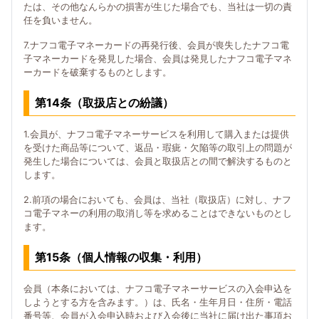
たは、その他なんらかの損害が生じた場合でも、当社は一切の責
任を負いません。
7.ナフコ電子マネーカードの再発行後、会員が喪失したナフコ電
子マネーカードを発見した場合、会員は発見したナフコ電子マネ
ーカードを破棄するものとします。
第14条（取扱店との紛議）
1.会員が、ナフコ電子マネーサービスを利用して購入または提供
を受けた商品等について、返品・瑕疵・欠陥等の取引上の問題が
発生した場合については、会員と取扱店との間で解決するものと
します。
2.前項の場合においても、会員は、当社（取扱店）に対し、ナフ
コ電子マネーの利用の取消し等を求めることはできないものとし
ます。
第15条（個人情報の収集・利用）
会員（本条においては、ナフコ電子マネーサービスの入会申込を
しようとする方を含みます。）は、氏名・生年月日・住所・電話
番号等、会員が入会申込時および入会後に当社に届け出た事項お