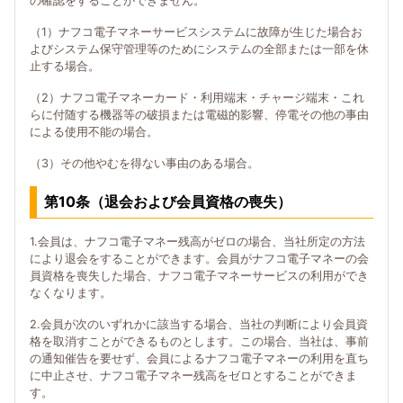
の確認をすることができません。
（1）ナフコ電子マネーサービスシステムに故障が生じた場合お
よびシステム保守管理等のためにシステムの全部または一部を休
止する場合。
（2）ナフコ電子マネーカード・利用端末・チャージ端末・これ
らに付随する機器等の破損または電磁的影響、停電その他の事由
による使用不能の場合。
（3）その他やむを得ない事由のある場合。
第10条（退会および会員資格の喪失）
1.会員は、ナフコ電子マネー残高がゼロの場合、当社所定の方法
により退会をすることができます。会員がナフコ電子マネーの会
員資格を喪失した場合、ナフコ電子マネーサービスの利用ができ
なくなります。
2.会員が次のいずれかに該当する場合、当社の判断により会員資
格を取消すことができるものとします。この場合、当社は、事前
の通知催告を要せず、会員によるナフコ電子マネーの利用を直ち
に中止させ、ナフコ電子マネー残高をゼロとすることができま
す。