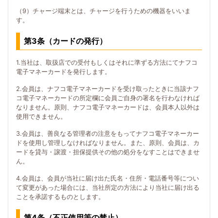
（9）チャージ端末とは、チャージを行うための機器をいいま
す。
第3条（カードの発行）
1.当社は、取扱店での受付もしくはそれに準ずる方法にてナフコ
電子マネーカードを発行します。
2.会員は、ナフコ電子マネーカードを受け取ったときに当該ナフ
コ電子マネーカードの所定欄に会員ご自身の署名を行わなければ
なりません。原則、ナフコ電子マネーカードは、会員本人以外は
使用できません。
3.会員は、善良なる管理者の注意をもってナフコ電子マネーカー
ドを使用し管理しなければなりません。また、原則、会員は、カ
ードを貸与・譲渡・担保提供その他の処分をなすことはできませ
ん。
4.会員は、会員が当社に届け出た氏名・住所・電話番号等につい
て変更があった場合には、当社所定の方法により当社に届け出る
ことを承諾するものとします。
第4条（不正使用等の禁止）