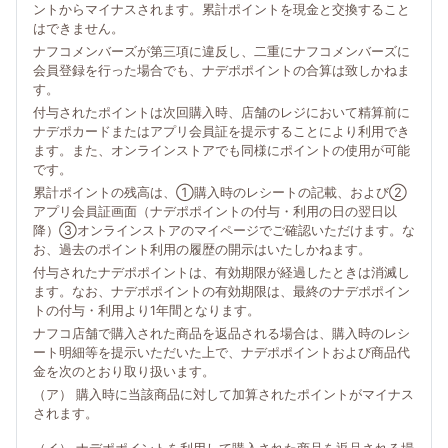
ントからマイナスされます。累計ポイントを現金と交換すること
はできません。
ナフコメンバーズが第三項に違反し、二重にナフコメンバーズに
会員登録を行った場合でも、ナデポポイントの合算は致しかねま
す。
付与されたポイントは次回購入時、店舗のレジにおいて精算前に
ナデポカードまたはアプリ会員証を提示することにより利用でき
ます。また、オンラインストアでも同様にポイントの使用が可能
です。
累計ポイントの残高は、①購入時のレシートの記載、および②
アプリ会員証画面（ナデポポイントの付与・利用の日の翌日以
降）③オンラインストアのマイページでご確認いただけます。な
お、過去のポイント利用の履歴の開示はいたしかねます。
付与されたナデポポイントは、有効期限が経過したときは消滅し
ます。なお、ナデポポイントの有効期限は、最終のナデポポイン
トの付与・利用より1年間となります。
ナフコ店舗で購入された商品を返品される場合は、購入時のレシ
ート明細等を提示いただいた上で、ナデポポイントおよび商品代
金を次のとおり取り扱います。
（ア） 購入時に当該商品に対して加算されたポイントがマイナス
されます。