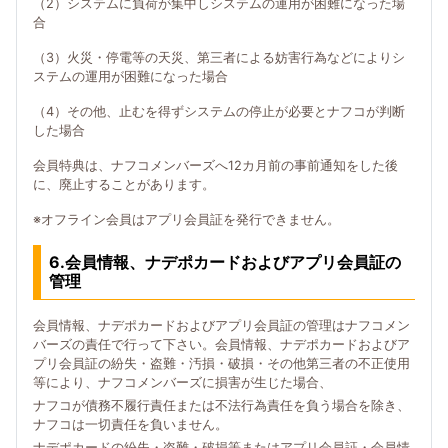
（2）システムに負荷が集中しシステムの運用が困難になった場
合
（3）火災・停電等の天災、第三者による妨害行為などによりシ
ステムの運用が困難になった場合
（4）その他、止むを得ずシステムの停止が必要とナフコが判断
した場合
会員特典は、ナフコメンバーズへ12カ月前の事前通知をした後
に、廃止することがあります。
※オフライン会員はアプリ会員証を発行できません。
6.会員情報、ナデポカードおよびアプリ会員証の
管理
会員情報、ナデポカードおよびアプリ会員証の管理はナフコメン
バーズの責任で行って下さい。会員情報、ナデポカードおよびア
プリ会員証の紛失・盗難・汚損・破損・その他第三者の不正使用
等により、ナフコメンバーズに損害が生じた場合、
ナフコが債務不履行責任または不法行為責任を負う場合を除き、
ナフコは一切責任を負いません。
ナデポカードの紛失・盗難・破損等またはアプリ会員証・会員情