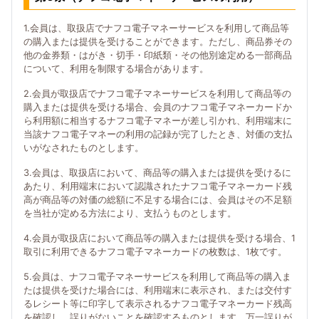
1.会員は、取扱店でナフコ電子マネーサービスを利用して商品等
の購入または提供を受けることができます。ただし、商品券その
他の金券類・はがき・切手・印紙類・その他別途定める一部商品
について、利用を制限する場合があります。
2.会員が取扱店でナフコ電子マネーサービスを利用して商品等の
購入または提供を受ける場合、会員のナフコ電子マネーカードか
ら利用額に相当するナフコ電子マネーが差し引かれ、利用端末に
当該ナフコ電子マネーの利用の記録が完了したとき、対価の支払
いがなされたものとします。
3.会員は、取扱店において、商品等の購入または提供を受けるに
あたり、利用端末において認識されたナフコ電子マネーカード残
高が商品等の対価の総額に不足する場合には、会員はその不足額
を当社が定める方法により、支払うものとします。
4.会員が取扱店において商品等の購入または提供を受ける場合、1
取引に利用できるナフコ電子マネーカードの枚数は、1枚です。
5.会員は、ナフコ電子マネーサービスを利用して商品等の購入ま
たは提供を受けた場合には、利用端末に表示され、または交付す
るレシート等に印字して表示されるナフコ電子マネーカード残高
を確認し、誤りがないことを確認するものとします。万一誤りが