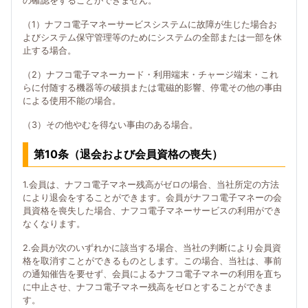
の確認をすることができません。
（1）ナフコ電子マネーサービスシステムに故障が生じた場合お
よびシステム保守管理等のためにシステムの全部または一部を休
止する場合。
（2）ナフコ電子マネーカード・利用端末・チャージ端末・これ
らに付随する機器等の破損または電磁的影響、停電その他の事由
による使用不能の場合。
（3）その他やむを得ない事由のある場合。
第10条（退会および会員資格の喪失）
1.会員は、ナフコ電子マネー残高がゼロの場合、当社所定の方法
により退会をすることができます。会員がナフコ電子マネーの会
員資格を喪失した場合、ナフコ電子マネーサービスの利用ができ
なくなります。
2.会員が次のいずれかに該当する場合、当社の判断により会員資
格を取消すことができるものとします。この場合、当社は、事前
の通知催告を要せず、会員によるナフコ電子マネーの利用を直ち
に中止させ、ナフコ電子マネー残高をゼロとすることができま
す。