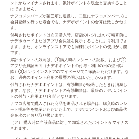
ントからマイナスされます。累計ポイントを現金と交換すること
はできません。
ナフコメンバーズが第三項に違反し、二重にナフコメンバーズに
会員登録を行った場合でも、ナデポポイントの合算は致しかねま
す。
付与されたポイントは次回購入時、店舗のレジにおいて精算前に
ナデポカードまたはアプリ会員証を提示することにより利用でき
ます。また、オンラインストアでも同様にポイントの使用が可能
です。
累計ポイントの残高は、①購入時のレシートの記載、および②
アプリ会員証画面（ナデポポイントの付与・利用の日の翌日以
降）③オンラインストアのマイページでご確認いただけます。な
お、過去のポイント利用の履歴の開示はいたしかねます。
付与されたナデポポイントは、有効期限が経過したときは消滅し
ます。なお、ナデポポイントの有効期限は、最終のナデポポイン
トの付与・利用より1年間となります。
ナフコ店舗で購入された商品を返品される場合は、購入時のレシ
ート明細等を提示いただいた上で、ナデポポイントおよび商品代
金を次のとおり取り扱います。
（ア） 購入時に当該商品に対して加算されたポイントがマイナス
されます。