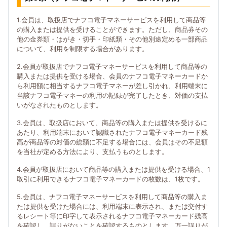
1.会員は、取扱店でナフコ電子マネーサービスを利用して商品等
の購入または提供を受けることができます。ただし、商品券その
他の金券類・はがき・切手・印紙類・その他別途定める一部商品
について、利用を制限する場合があります。
2.会員が取扱店でナフコ電子マネーサービスを利用して商品等の
購入または提供を受ける場合、会員のナフコ電子マネーカードか
ら利用額に相当するナフコ電子マネーが差し引かれ、利用端末に
当該ナフコ電子マネーの利用の記録が完了したとき、対価の支払
いがなされたものとします。
3.会員は、取扱店において、商品等の購入または提供を受けるに
あたり、利用端末において認識されたナフコ電子マネーカード残
高が商品等の対価の総額に不足する場合には、会員はその不足額
を当社が定める方法により、支払うものとします。
4.会員が取扱店において商品等の購入または提供を受ける場合、1
取引に利用できるナフコ電子マネーカードの枚数は、1枚です。
5.会員は、ナフコ電子マネーサービスを利用して商品等の購入ま
たは提供を受けた場合には、利用端末に表示され、または交付す
るレシート等に印字して表示されるナフコ電子マネーカード残高
を確認し、誤りがないことを確認するものとします。万一誤りが