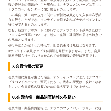
報の管理上の問題が生じた場合には、ナフコメンバーズは直ちに
ナフココールセンターに届け出るものとします。
この場合、第三項の規定に関わらず新規会員として入会申込手続
きを行うことができ、オンライン会員であればナデポポイントの
移行ができるものとします。
なお、新規ナデポカードに移行するナデポポイント残高またはナ
フコマネー残高については、紛失・盗難・破損等の届け出時点で
の残高となります。
移行手続きが完了した時点で、旧会員番号は無効となります。
※オフライン会員はアプリ会員証を発行できません。また、会員
情報登録も行っておりませんので会員情報の管理は不要です。
7.会員情報の変更
会員情報に変更が生じた場合、オンラインストアまたはナフコア
プリのマイページでご変更ください。氏名の変更は、改姓・改名
をいい、会員資格の譲渡のための氏名変更はできません。
8.会員情報・商品購買情報の取扱い
会員情報・商品購買情報は、ナフコのプライバシーポリシーに従