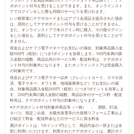
プリやアプリ会員証画面のスクリーンショット等は除く）、ナデ
ポポイント付与を受けることができます。また、オンラインスト
アでログインをした際も同様のサービスを受けれます。
レジ精算後にナデポカードまたはアプリ会員証を提示された場合
は、原則としてナデポポイント付与を受けることができません。
また、オンラインストアで未ログイン時に購入、その後ログイン
をした場合も、原則としてナデポポイント付与を受けることがで
きません。
現金およびナフコ電子マネーでお支払いの場合、対象商品購入金
額100円（税別）につき1ポイントを加算します。100円未満の購
入金額の端数、商品以外のサービス料・配送料等は、ナデポポイ
ント付与の対象外になります。またオンラインストアは現金購入
の対象外です。
現金およびナフコ電子マネー以外（クレジットカード、スマホ決
済、電子マネー、ギフト券、地域振興券など）でお支払いの場
合、対象商品購入金額200円（税別）につき1ポイントを加算しま
す。200円未満の購入金額の端数、商品以外のサービス料・配送
料等は、ナデポポイント付与の対象外になります。
※ナデポポイント付与対象外商品等（一例） ： 酒類、灯油、
タバコ、指定ごみ袋、太陽光発電等の大規模リフォーム工事およ
び組立て料金・配送料金などのサービスに係る料金
累計ポイントは、1ポイント1円として、商品代金の一部または全
部に利用いただけます。利用されたナデポポイントは、累計ポイ