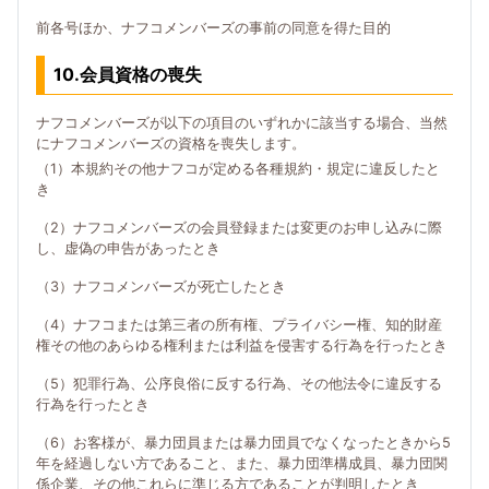
前各号ほか、ナフコメンバーズの事前の同意を得た目的
10.会員資格の喪失
ナフコメンバーズが以下の項目のいずれかに該当する場合、当然
にナフコメンバーズの資格を喪失します。
（1）本規約その他ナフコが定める各種規約・規定に違反したと
き
（2）ナフコメンバーズの会員登録または変更のお申し込みに際
し、虚偽の申告があったとき
（3）ナフコメンバーズが死亡したとき
（4）ナフコまたは第三者の所有権、プライバシー権、知的財産
権その他のあらゆる権利または利益を侵害する行為を行ったとき
（5）犯罪行為、公序良俗に反する行為、その他法令に違反する
行為を行ったとき
（6）お客様が、暴力団員または暴力団員でなくなったときから5
年を経過しない方であること、また、暴力団準構成員、暴力団関
係企業、その他これらに準じる方であることが判明したとき