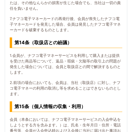
たは、その他なんらかの損害が生じた場合でも、当社は一切の責
任を負いません。
7.ナフコ電子マネーカードの再発行後、会員が喪失したナフコ電
子マネーカードを発見した場合、会員は発見したナフコ電子マネ
ーカードを破棄するものとします。
第14条（取扱店との紛議）
1.会員が、ナフコ電子マネーサービスを利用して購入または提供
を受けた商品等について、返品・瑕疵・欠陥等の取引上の問題が
発生した場合については、会員と取扱店との間で解決するものと
します。
2.前項の場合においても、会員は、当社（取扱店）に対し、ナフ
コ電子マネーの利用の取消し等を求めることはできないものとし
ます。
第15条（個人情報の収集・利用）
会員（本条においては、ナフコ電子マネーサービスの入会申込を
しようとする方を含みます。）は、氏名・生年月日・住所・電話
番号等、会員が入会申込時および入会後に当社に届け出た事項お