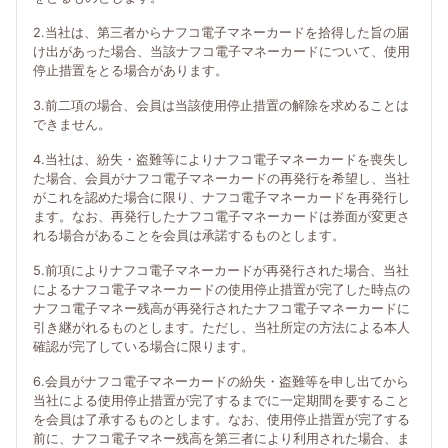
2.当社は、第三者からナフコ電子マネーカードを拾得した旨の届
け出があった場合、当該ナフコ電子マネーカードについて、使用
停止措置をとる場合があります。
3.前二項の場合、会員は当該使用停止措置の解除を求めることは
できません。
4.当社は、紛失・盗難等によりナフコ電子マネーカードを喪失し
た場合、会員がナフコ電子マネーカードの再発行を希望し、当社
がこれを認めた場合に限り、ナフコ電子マネーカードを再発行し
ます。なお、再発行したナフコ電子マネーカードは券面が変更さ
れる場合があることを会員は承諾するものとします。
5.前項によりナフコ電子マネーカードが再発行された場合、当社
によるナフコ電子マネーカードの使用停止措置が完了した時点の
ナフコ電子マネー残高が再発行されたナフコ電子マネーカードに
引き継がれるものとします。ただし、当社所定の方法による本人
確認が完了している場合に限ります。
6.会員がナフコ電子マネーカードの紛失・盗難等を申し出てから
当社による使用停止措置が完了するまでに一定期間を要すること
を会員は了承するものとします。なお、使用停止措置が完了する
前に、ナフコ電子マネー残高を第三者により利用された場合、ま