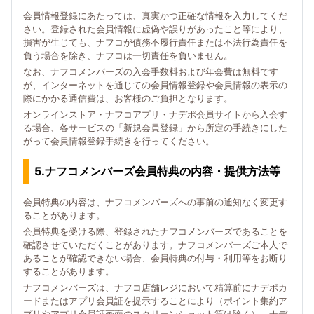
会員情報登録にあたっては、真実かつ正確な情報を入力してくだ
さい。登録された会員情報に虚偽や誤りがあったこと等により、
損害が生じても、ナフコが債務不履行責任または不法行為責任を
負う場合を除き、ナフコは一切責任を負いません。
なお、ナフコメンバーズの入会手数料および年会費は無料です
が、インターネットを通じての会員情報登録や会員情報の表示の
際にかかる通信費は、お客様のご負担となります。
オンラインストア・ナフコアプリ・ナデポ会員サイトから入会す
る場合、各サービスの「新規会員登録」から所定の手続きにした
がって会員情報登録手続きを行ってください。
5.ナフコメンバーズ会員特典の内容・提供方法等
会員特典の内容は、ナフコメンバーズへの事前の通知なく変更す
ることがあります。
会員特典を受ける際、登録されたナフコメンバーズであることを
確認させていただくことがあります。ナフコメンバーズご本人で
あることが確認できない場合、会員特典の付与・利用等をお断り
することがあります。
ナフコメンバーズは、ナフコ店舗レジにおいて精算前にナデポカ
ードまたはアプリ会員証を提示することにより（ポイント集約ア