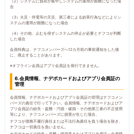
（2）システムに負荷が集中しシステムの運用が困難になった場
合
（3）火災・停電等の天災、第三者による妨害行為などによりシ
ステムの運用が困難になった場合
（4）その他、止むを得ずシステムの停止が必要とナフコが判断
した場合
会員特典は、ナフコメンバーズへ12カ月前の事前通知をした後
に、廃止することがあります。
※オフライン会員はアプリ会員証を発行できません。
6.会員情報、ナデポカードおよびアプリ会員証の
管理
会員情報、ナデポカードおよびアプリ会員証の管理はナフコメン
バーズの責任で行って下さい。会員情報、ナデポカードおよびア
プリ会員証の紛失・盗難・汚損・破損・その他第三者の不正使用
等により、ナフコメンバーズに損害が生じた場合、
ナフコが債務不履行責任または不法行為責任を負う場合を除き、
ナフコは一切責任を負いません。
ナデポカードの紛失・盗難・破損等またはアプリ会員証・会員情