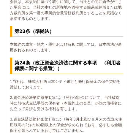
会員は、本規約に基づく取引に関して、当社との間に紛争が生じ
た場合には、当社の本社の所在地を管轄する簡易裁判所または地
方裁判所を第一審の専属的合意管轄裁判所とすることを異議なく
承諾するものとします。
第23条（準拠法）
本規約の成立・効力・履行および解釈に関しては、日本国法が適
用されるものとします。
第24条（改正資金決済法に関する事項 （利用者
保護に関する措置））
1.当社は、株式会社西日本シティ銀行と発行保証金の保全契約を
締結しております。
2.資金決済法第31条第1項により発行保証金について、当社破綻
時に前払式支払手段の保有者（本規約上の会員）が他の債権者に
先立って弁済を受ける権利を有します。
3.資金決済法第14条第1項により毎年3月末及び９月末の当該未使
用残高の2分の1の額以上の保全が求められており、必ずしも全額
保全が図られているわけではございません。