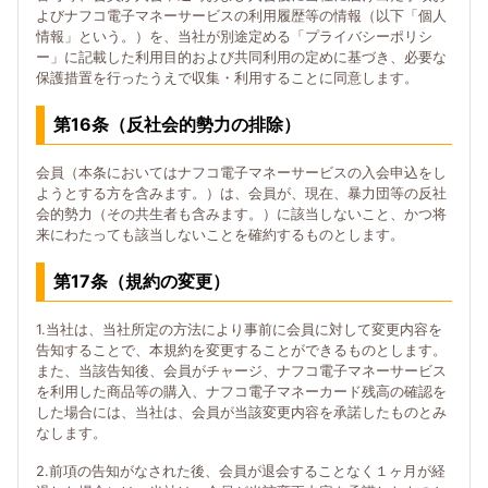
よびナフコ電子マネーサービスの利用履歴等の情報（以下「個人
情報」という。）を、当社が別途定める「プライバシーポリシ
ー」に記載した利用目的および共同利用の定めに基づき、必要な
保護措置を行ったうえで収集・利用することに同意します。
第16条（反社会的勢力の排除）
会員（本条においてはナフコ電子マネーサービスの入会申込をし
ようとする方を含みます。）は、会員が、現在、暴力団等の反社
会的勢力（その共生者も含みます。）に該当しないこと、かつ将
来にわたっても該当しないことを確約するものとします。
第17条（規約の変更）
1.当社は、当社所定の方法により事前に会員に対して変更内容を
告知することで、本規約を変更することができるものとします。
また、当該告知後、会員がチャージ、ナフコ電子マネーサービス
を利用した商品等の購入、ナフコ電子マネーカード残高の確認を
した場合には、当社は、会員が当該変更内容を承諾したものとみ
なします。
2.前項の告知がなされた後、会員が退会することなく１ヶ月が経