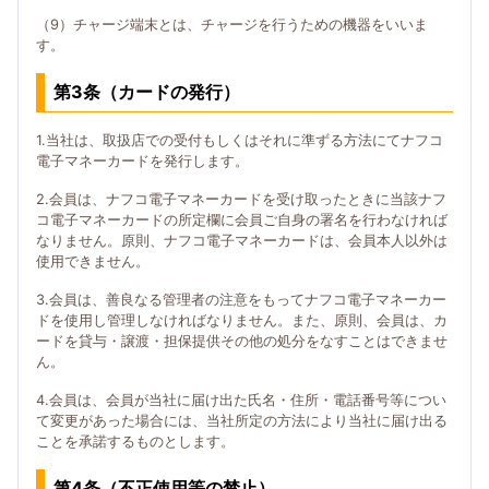
（9）チャージ端末とは、チャージを行うための機器をいいま
す。
第3条（カードの発行）
1.当社は、取扱店での受付もしくはそれに準ずる方法にてナフコ
電子マネーカードを発行します。
2.会員は、ナフコ電子マネーカードを受け取ったときに当該ナフ
コ電子マネーカードの所定欄に会員ご自身の署名を行わなければ
なりません。原則、ナフコ電子マネーカードは、会員本人以外は
使用できません。
3.会員は、善良なる管理者の注意をもってナフコ電子マネーカー
ドを使用し管理しなければなりません。また、原則、会員は、カ
ードを貸与・譲渡・担保提供その他の処分をなすことはできませ
ん。
4.会員は、会員が当社に届け出た氏名・住所・電話番号等につい
て変更があった場合には、当社所定の方法により当社に届け出る
ことを承諾するものとします。
第4条（不正使用等の禁止）