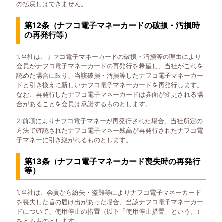
の払戻しはできません。
第12条（ナフコ電子マネーカードの破損・汚損時
の再発行等）
1.当社は、ナフコ電子マネーカードの破損・汚損等の理由により
会員がナフコ電子マネーカードの再発行を希望し、当社がこれを
認めた場合に限り、当該破損・汚損等したナフコ電子マネーカー
ドと引き換えに新しいナフコ電子マネーカードを再発行します。
なお、再発行したナフコ電子マネーカードは券面が変更される場
合があることを会員は承諾するものとします。
2.前項によりナフコ電子マネーが再発行された場合、当社所定の
方法で確認されたナフコ電子マネー残高が再発行されたナフコ電
子マネーに引き継がれるものとします。
第13条（ナフコ電子マネーカード喪失時の再発行
等）
1.当社は、会員から紛失・盗難等によりナフコ電子マネーカード
を喪失した旨の届け出があった場合、当該ナフコ電子マネーカー
ドについて、使用停止の措置（以下「使用停止措置」という。）
をとるものとします。