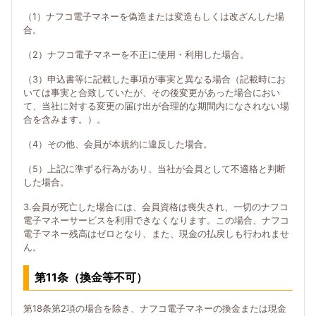
（1）ナフコ電子マネーを偽造または変造もしくは改ざんした場
合。
（2）ナフコ電子マネーを不正に使用・利用した場合。
（3）申込書等に記載した事項が事実と異なる場合（記載時にお
いては事実と合致していたが、その後変更があった場合におい
て、当社に対する変更の届け出が合理的な期間内になされない場
合を含みます。）。
（4）その他、会員が本規約に違反した場合。
（5）上記に準ずる行為があり、当社が会員として不適格と判断
した場合。
3.会員が死亡した場合には、会員資格は喪失され、一切のナフコ
電子マネーサービスを利用できなくなります。この場合、ナフコ
電子マネー残高はゼロとなり、また、現金の払戻しも行われませ
ん。
第11条（換金等不可）
第18条第2項の場合を除き、ナフコ電子マネーの換金または現金