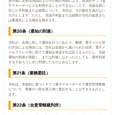
第10条に定める理由およびその他の理由により、会員がナフコ電
子マネーサービスを利用することができないことで、当該会員に
生じた不利益または損害について、当社は、その責任を負わない
ものとします。ただし、当該不利益または損害が当社の故意また
は重過失による場合を除きます。
第20条（通知の到達）
当社が、会員に対して通知を行うにあたり、郵便、電子メール等
の方法による場合には、当社は会員から届けられた住所、電子メ
ールアドレス等に宛てて通知を発送すれば足りるものとし、当該
通知の到達が遅延し、または到達しなかったとしても、通常到達
するであろうときに到達したものとみなします。
第21条（業務委託）
当社は、本規約に基づくナフコ電子マネーサービス運営管理業務
について、業務の一部を第三者に委託することができるものとし
ます。
第22条（合意管轄裁判所）