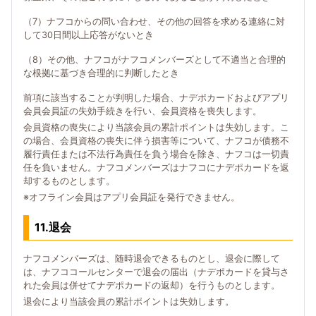
（7）ナフコからの問い合わせ、その他の回答を求める連絡に対
して30日間以上応答がないとき
（8）その他、ナフコがナフコメンバーズとして不適当と合理的
な根拠に基づき合理的に判断したとき
前項に該当することが判明した場合、ナデポカードおよびアプリ
会員会員証の失効手続きを行い、会員資格を喪失します。
会員資格の喪失により当該会員の累計ポイントは失効します。こ
の場合、会員資格の喪失に伴う損害等について、ナフコが債務不
履行責任または不法行為責任を負う場合を除き、ナフコは一切責
任を負いません。ナフコメンバーズはナフコにナデポカードを返
却するものとします。
※オフライン会員はアプリ会員証を発行できません。
11.退会
ナフコメンバーズは、随時退会できるものとし、退会に際して
は、ナフココールセンターで退会の届出（ナデポカードを貸与さ
れた会員は併せてナデポカードの返却）を行うものとします。
退会により当該会員の累計ポイントは失効します。