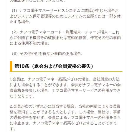
の確認をすることができません。
（1）ナフコ電子マネーサービスシステムに故障が生じた場合お
よびシステム保守管理等のためにシステムの全部または一部を休
止する場合。
（2）ナフコ電子マネーカード・利用端末・チャージ端末・これ
らに付随する機器等の破損または電磁的影響、停電その他の事由
による使用不能の場合。
（3）その他やむを得ない事由のある場合。
第10条（退会および会員資格の喪失）
1.会員は、ナフコ電子マネー残高がゼロの場合、当社所定の方法
により退会をすることができます。会員がナフコ電子マネーの会
員資格を喪失した場合、ナフコ電子マネーサービスの利用ができ
なくなります。
2.会員が次のいずれかに該当する場合、当社の判断により会員資
格を取消すことができるものとします。この場合、当社は、事前
の通知催告を要せず、会員によるナフコ電子マネーの利用を直ち
に中止させ、ナフコ電子マネー残高をゼロとすることができま
す。