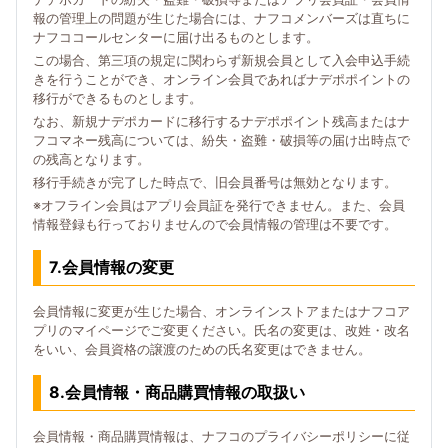
報の管理上の問題が生じた場合には、ナフコメンバーズは直ちに
ナフココールセンターに届け出るものとします。
この場合、第三項の規定に関わらず新規会員として入会申込手続
きを行うことができ、オンライン会員であればナデポポイントの
移行ができるものとします。
なお、新規ナデポカードに移行するナデポポイント残高またはナ
フコマネー残高については、紛失・盗難・破損等の届け出時点で
の残高となります。
移行手続きが完了した時点で、旧会員番号は無効となります。
※オフライン会員はアプリ会員証を発行できません。また、会員
情報登録も行っておりませんので会員情報の管理は不要です。
7.会員情報の変更
会員情報に変更が生じた場合、オンラインストアまたはナフコア
プリのマイページでご変更ください。氏名の変更は、改姓・改名
をいい、会員資格の譲渡のための氏名変更はできません。
8.会員情報・商品購買情報の取扱い
会員情報・商品購買情報は、ナフコのプライバシーポリシーに従