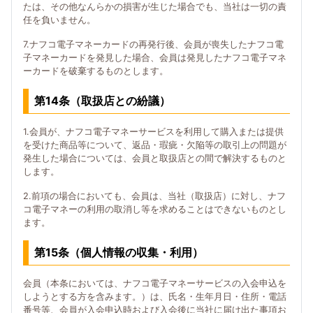
たは、その他なんらかの損害が生じた場合でも、当社は一切の責
任を負いません。
7.ナフコ電子マネーカードの再発行後、会員が喪失したナフコ電
子マネーカードを発見した場合、会員は発見したナフコ電子マネ
ーカードを破棄するものとします。
第14条（取扱店との紛議）
1.会員が、ナフコ電子マネーサービスを利用して購入または提供
を受けた商品等について、返品・瑕疵・欠陥等の取引上の問題が
発生した場合については、会員と取扱店との間で解決するものと
します。
2.前項の場合においても、会員は、当社（取扱店）に対し、ナフ
コ電子マネーの利用の取消し等を求めることはできないものとし
ます。
第15条（個人情報の収集・利用）
会員（本条においては、ナフコ電子マネーサービスの入会申込を
しようとする方を含みます。）は、氏名・生年月日・住所・電話
番号等、会員が入会申込時および入会後に当社に届け出た事項お