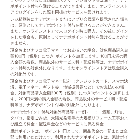
プリやアプリ会員証画面のスクリーンショット等は除く）、ナデ
ポポイント付与を受けることができます。また、オンラインスト
アでログインをした際も同様のサービスを受けれます。
レジ精算後にナデポカードまたはアプリ会員証を提示された場合
は、原則としてナデポポイント付与を受けることができません。
また、オンラインストアで未ログイン時に購入、その後ログイン
をした場合も、原則としてナデポポイント付与を受けることがで
きません。
現金およびナフコ電子マネーでお支払いの場合、対象商品購入金
額100円（税別）につき1ポイントを加算します。100円未満の購
入金額の端数、商品以外のサービス料・配送料等は、ナデポポイ
ント付与の対象外になります。またオンラインストアは現金購入
の対象外です。
現金およびナフコ電子マネー以外（クレジットカード、スマホ決
済、電子マネー、ギフト券、地域振興券など）でお支払いの場
合、対象商品購入金額200円（税別）につき1ポイントを加算しま
す。200円未満の購入金額の端数、商品以外のサービス料・配送
料等は、ナデポポイント付与の対象外になります。
※ナデポポイント付与対象外商品等（一例） ： 酒類、灯油、
タバコ、指定ごみ袋、太陽光発電等の大規模リフォーム工事およ
び組立て料金・配送料金などのサービスに係る料金
累計ポイントは、1ポイント1円として、商品代金の一部または全
部に利用いただけます。利用されたナデポポイントは、累計ポイ