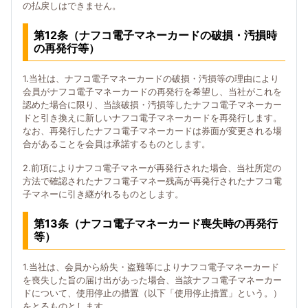
の払戻しはできません。
第12条（ナフコ電子マネーカードの破損・汚損時
の再発行等）
1.当社は、ナフコ電子マネーカードの破損・汚損等の理由により
会員がナフコ電子マネーカードの再発行を希望し、当社がこれを
認めた場合に限り、当該破損・汚損等したナフコ電子マネーカー
ドと引き換えに新しいナフコ電子マネーカードを再発行します。
なお、再発行したナフコ電子マネーカードは券面が変更される場
合があることを会員は承諾するものとします。
2.前項によりナフコ電子マネーが再発行された場合、当社所定の
方法で確認されたナフコ電子マネー残高が再発行されたナフコ電
子マネーに引き継がれるものとします。
第13条（ナフコ電子マネーカード喪失時の再発行
等）
1.当社は、会員から紛失・盗難等によりナフコ電子マネーカード
を喪失した旨の届け出があった場合、当該ナフコ電子マネーカー
ドについて、使用停止の措置（以下「使用停止措置」という。）
をとるものとします。