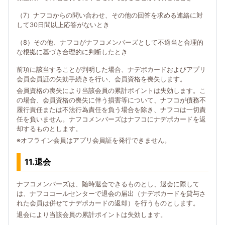
（7）ナフコからの問い合わせ、その他の回答を求める連絡に対
して30日間以上応答がないとき
（8）その他、ナフコがナフコメンバーズとして不適当と合理的
な根拠に基づき合理的に判断したとき
前項に該当することが判明した場合、ナデポカードおよびアプリ
会員会員証の失効手続きを行い、会員資格を喪失します。
会員資格の喪失により当該会員の累計ポイントは失効します。こ
の場合、会員資格の喪失に伴う損害等について、ナフコが債務不
履行責任または不法行為責任を負う場合を除き、ナフコは一切責
任を負いません。ナフコメンバーズはナフコにナデポカードを返
却するものとします。
※オフライン会員はアプリ会員証を発行できません。
11.退会
ナフコメンバーズは、随時退会できるものとし、退会に際して
は、ナフココールセンターで退会の届出（ナデポカードを貸与さ
れた会員は併せてナデポカードの返却）を行うものとします。
退会により当該会員の累計ポイントは失効します。