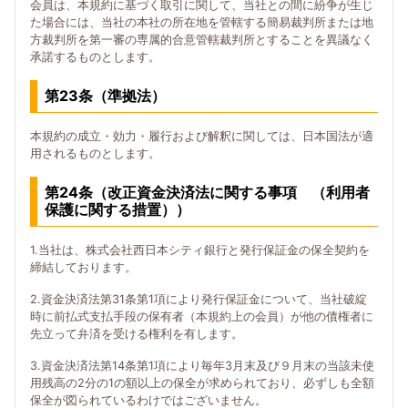
会員は、本規約に基づく取引に関して、当社との間に紛争が生じ
た場合には、当社の本社の所在地を管轄する簡易裁判所または地
方裁判所を第一審の専属的合意管轄裁判所とすることを異議なく
承諾するものとします。
第23条（準拠法）
本規約の成立・効力・履行および解釈に関しては、日本国法が適
用されるものとします。
第24条（改正資金決済法に関する事項 （利用者
保護に関する措置））
1.当社は、株式会社西日本シティ銀行と発行保証金の保全契約を
締結しております。
2.資金決済法第31条第1項により発行保証金について、当社破綻
時に前払式支払手段の保有者（本規約上の会員）が他の債権者に
先立って弁済を受ける権利を有します。
3.資金決済法第14条第1項により毎年3月末及び９月末の当該未使
用残高の2分の1の額以上の保全が求められており、必ずしも全額
保全が図られているわけではございません。