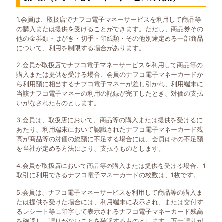
1.会員は、取扱店でナフコ電子マネーサービスを利用して商品等
の購入または提供を受けることができます。ただし、商品券その
他の金券類・はがき・切手・印紙類・その他別途定める一部商品
について、利用を制限する場合があります。
2.会員が取扱店でナフコ電子マネーサービスを利用して商品等の
購入または提供を受ける場合、会員のナフコ電子マネーカードか
ら利用額に相当するナフコ電子マネーが差し引かれ、利用端末に
当該ナフコ電子マネーの利用の記録が完了したとき、対価の支払
いがなされたものとします。
3.会員は、取扱店において、商品等の購入または提供を受けるに
あたり、利用端末において認識されたナフコ電子マネーカード残
高が商品等の対価の総額に不足する場合には、会員はその不足額
を当社が定める方法により、支払うものとします。
4.会員が取扱店において商品等の購入または提供を受ける場合、1
取引に利用できるナフコ電子マネーカードの枚数は、1枚です。
5.会員は、ナフコ電子マネーサービスを利用して商品等の購入ま
たは提供を受けた場合には、利用端末に表示され、または交付す
るレシート等に印字して表示されるナフコ電子マネーカード残高
を確認し、誤りがないことを確認するものとします。万一誤りが