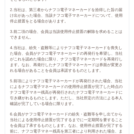
2.当社は、第三者からナフコ電子マネーカードを拾得した旨の届
け出があった場合、当該ナフコ電子マネーカードについて、使用
停止措置をとる場合があります。
3.前二項の場合、会員は当該使用停止措置の解除を求めることは
できません。
4.当社は、紛失・盗難等によりナフコ電子マネーカードを喪失し
た場合、会員がナフコ電子マネーカードの再発行を希望し、当社
がこれを認めた場合に限り、ナフコ電子マネーカードを再発行し
ます。なお、再発行したナフコ電子マネーカードは券面が変更さ
れる場合があることを会員は承諾するものとします。
5.前項によりナフコ電子マネーカードが再発行された場合、当社
によるナフコ電子マネーカードの使用停止措置が完了した時点の
ナフコ電子マネー残高が再発行されたナフコ電子マネーカードに
引き継がれるものとします。ただし、当社所定の方法による本人
確認が完了している場合に限ります。
6.会員がナフコ電子マネーカードの紛失・盗難等を申し出てから
当社による使用停止措置が完了するまでに一定期間を要すること
を会員は了承するものとします。なお、使用停止措置が完了する
前に、ナフコ電子マネー残高を第三者により利用された場合、ま