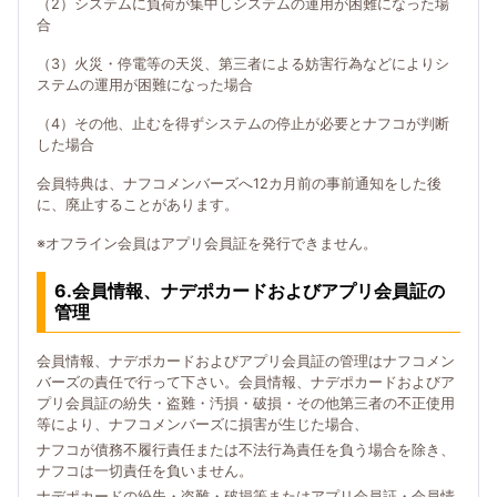
（2）システムに負荷が集中しシステムの運用が困難になった場
合
（3）火災・停電等の天災、第三者による妨害行為などによりシ
ステムの運用が困難になった場合
（4）その他、止むを得ずシステムの停止が必要とナフコが判断
した場合
会員特典は、ナフコメンバーズへ12カ月前の事前通知をした後
に、廃止することがあります。
※オフライン会員はアプリ会員証を発行できません。
6.会員情報、ナデポカードおよびアプリ会員証の
管理
会員情報、ナデポカードおよびアプリ会員証の管理はナフコメン
バーズの責任で行って下さい。会員情報、ナデポカードおよびア
プリ会員証の紛失・盗難・汚損・破損・その他第三者の不正使用
等により、ナフコメンバーズに損害が生じた場合、
ナフコが債務不履行責任または不法行為責任を負う場合を除き、
ナフコは一切責任を負いません。
ナデポカードの紛失・盗難・破損等またはアプリ会員証・会員情