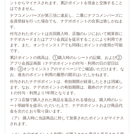
ントからマイナスされます。累計ポイントを現金と交換すること
はできません。
ナフコメンバーズが第三項に違反し、二重にナフコメンバーズに
会員登録を行った場合でも、ナデポポイントの合算は致しかねま
す。
付与されたポイントは次回購入時、店舗のレジにおいて精算前に
ナデポカードまたはアプリ会員証を提示することにより利用でき
ます。また、オンラインストアでも同様にポイントの使用が可能
です。
累計ポイントの残高は、①購入時のレシートの記載、および②
アプリ会員証画面（ナデポポイントの付与・利用の日の翌日以
降）③オンラインストアのマイページでご確認いただけます。な
お、過去のポイント利用の履歴の開示はいたしかねます。
付与されたナデポポイントは、有効期限が経過したときは消滅し
ます。なお、ナデポポイントの有効期限は、最終のナデポポイン
トの付与・利用より1年間となります。
ナフコ店舗で購入された商品を返品される場合は、購入時のレシ
ート明細等を提示いただいた上で、ナデポポイントおよび商品代
金を次のとおり取り扱います。
（ア） 購入時に当該商品に対して加算されたポイントがマイナス
されます。