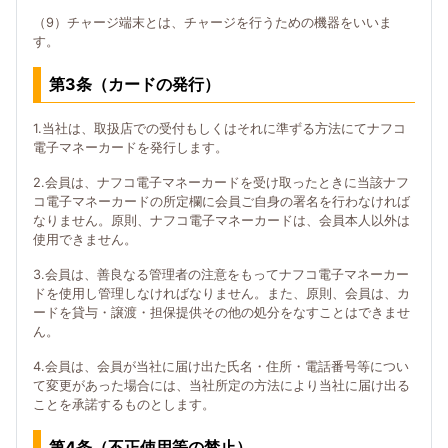
（9）チャージ端末とは、チャージを行うための機器をいいま
す。
第3条（カードの発行）
1.当社は、取扱店での受付もしくはそれに準ずる方法にてナフコ
電子マネーカードを発行します。
2.会員は、ナフコ電子マネーカードを受け取ったときに当該ナフ
コ電子マネーカードの所定欄に会員ご自身の署名を行わなければ
なりません。原則、ナフコ電子マネーカードは、会員本人以外は
使用できません。
3.会員は、善良なる管理者の注意をもってナフコ電子マネーカー
ドを使用し管理しなければなりません。また、原則、会員は、カ
ードを貸与・譲渡・担保提供その他の処分をなすことはできませ
ん。
4.会員は、会員が当社に届け出た氏名・住所・電話番号等につい
て変更があった場合には、当社所定の方法により当社に届け出る
ことを承諾するものとします。
第4条（不正使用等の禁止）