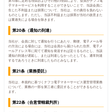
第10条に定める理由およびその他の理由により、会員がナフコ電
子マネーサービスを利用することができないことで、当該会員に
生じた不利益または損害について、当社は、その責任を負わない
ものとします。ただし、当該不利益または損害が当社の故意また
は重過失による場合を除きます。
第20条（通知の到達）
当社が、会員に対して通知を行うにあたり、郵便、電子メール等
の方法による場合には、当社は会員から届けられた住所、電子メ
ールアドレス等に宛てて通知を発送すれば足りるものとし、当該
通知の到達が遅延し、または到達しなかったとしても、通常到達
するであろうときに到達したものとみなします。
第21条（業務委託）
当社は、本規約に基づくナフコ電子マネーサービス運営管理業務
について、業務の一部を第三者に委託することができるものとし
ます。
第22条（合意管轄裁判所）