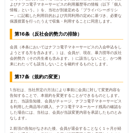
よびナフコ電子マネーサービスの利用履歴等の情報（以下「個人
情報」という。）を、当社が別途定める「プライバシーポリシ
ー」に記載した利用目的および共同利用の定めに基づき、必要な
保護措置を行ったうえで収集・利用することに同意します。
第16条（反社会的勢力の排除）
会員（本条においてはナフコ電子マネーサービスの入会申込をし
ようとする方を含みます。）は、会員が、現在、暴力団等の反社
会的勢力（その共生者も含みます。）に該当しないこと、かつ将
来にわたっても該当しないことを確約するものとします。
第17条（規約の変更）
1.当社は、当社所定の方法により事前に会員に対して変更内容を
告知することで、本規約を変更することができるものとします。
また、当該告知後、会員がチャージ、ナフコ電子マネーサービス
を利用した商品等の購入、ナフコ電子マネーカード残高の確認を
した場合には、当社は、会員が当該変更内容を承諾したものとみ
なします。
2.前項の告知がなされた後、会員が退会することなく１ヶ月が経