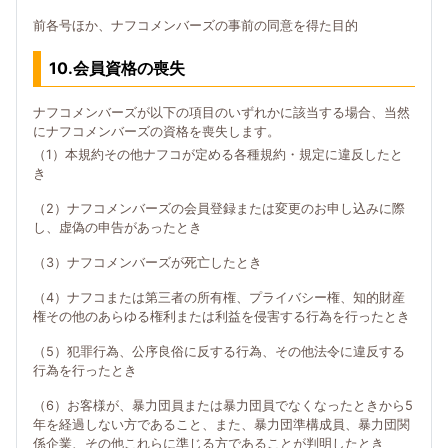
前各号ほか、ナフコメンバーズの事前の同意を得た目的
10.会員資格の喪失
ナフコメンバーズが以下の項目のいずれかに該当する場合、当然
にナフコメンバーズの資格を喪失します。
（1）本規約その他ナフコが定める各種規約・規定に違反したと
き
（2）ナフコメンバーズの会員登録または変更のお申し込みに際
し、虚偽の申告があったとき
（3）ナフコメンバーズが死亡したとき
（4）ナフコまたは第三者の所有権、プライバシー権、知的財産
権その他のあらゆる権利または利益を侵害する行為を行ったとき
（5）犯罪行為、公序良俗に反する行為、その他法令に違反する
行為を行ったとき
（6）お客様が、暴力団員または暴力団員でなくなったときから5
年を経過しない方であること、また、暴力団準構成員、暴力団関
係企業、その他これらに準じる方であることが判明したとき