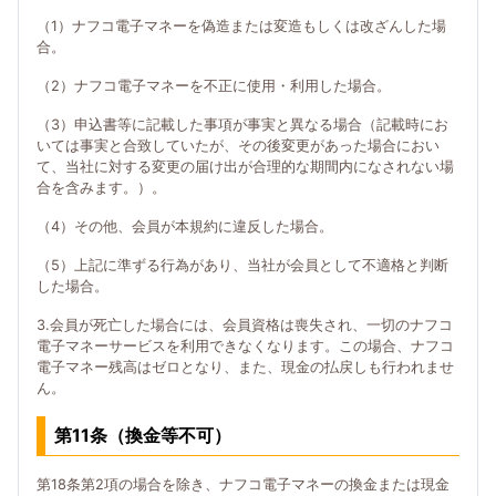
（1）ナフコ電子マネーを偽造または変造もしくは改ざんした場
合。
（2）ナフコ電子マネーを不正に使用・利用した場合。
（3）申込書等に記載した事項が事実と異なる場合（記載時にお
いては事実と合致していたが、その後変更があった場合におい
て、当社に対する変更の届け出が合理的な期間内になされない場
合を含みます。）。
（4）その他、会員が本規約に違反した場合。
（5）上記に準ずる行為があり、当社が会員として不適格と判断
した場合。
3.会員が死亡した場合には、会員資格は喪失され、一切のナフコ
電子マネーサービスを利用できなくなります。この場合、ナフコ
電子マネー残高はゼロとなり、また、現金の払戻しも行われませ
ん。
第11条（換金等不可）
第18条第2項の場合を除き、ナフコ電子マネーの換金または現金