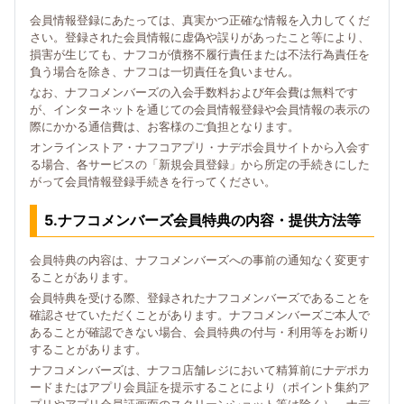
会員情報登録にあたっては、真実かつ正確な情報を入力してくだ
さい。登録された会員情報に虚偽や誤りがあったこと等により、
損害が生じても、ナフコが債務不履行責任または不法行為責任を
負う場合を除き、ナフコは一切責任を負いません。
なお、ナフコメンバーズの入会手数料および年会費は無料です
が、インターネットを通じての会員情報登録や会員情報の表示の
際にかかる通信費は、お客様のご負担となります。
オンラインストア・ナフコアプリ・ナデポ会員サイトから入会す
る場合、各サービスの「新規会員登録」から所定の手続きにした
がって会員情報登録手続きを行ってください。
5.ナフコメンバーズ会員特典の内容・提供方法等
会員特典の内容は、ナフコメンバーズへの事前の通知なく変更す
ることがあります。
会員特典を受ける際、登録されたナフコメンバーズであることを
確認させていただくことがあります。ナフコメンバーズご本人で
あることが確認できない場合、会員特典の付与・利用等をお断り
することがあります。
ナフコメンバーズは、ナフコ店舗レジにおいて精算前にナデポカ
ードまたはアプリ会員証を提示することにより（ポイント集約ア