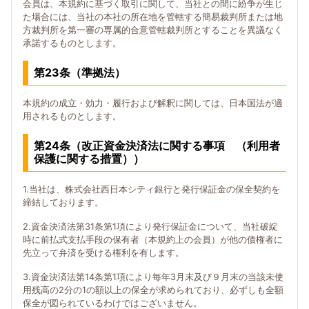
会員は、本規約に基づく取引に関して、当社との間に紛争が生じ
た場合には、当社の本社の所在地を管轄する簡易裁判所または地
方裁判所を第一審の専属的合意管轄裁判所とすることを異議なく
承諾するものとします。
第23条（準拠法）
本規約の成立・効力・履行および解釈に関しては、日本国法が適
用されるものとします。
第24条（改正資金決済法に関する事項 （利用者
保護に関する措置））
1.当社は、株式会社西日本シティ銀行と発行保証金の保全契約を
締結しております。
2.資金決済法第31条第1項により発行保証金について、当社破綻
時に前払式支払手段の保有者（本規約上の会員）が他の債権者に
先立って弁済を受ける権利を有します。
3.資金決済法第14条第1項により毎年3月末及び９月末の当該未使
用残高の2分の1の額以上の保全が求められており、必ずしも全額
保全が図られているわけではございません。