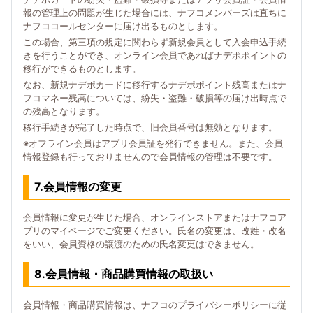
報の管理上の問題が生じた場合には、ナフコメンバーズは直ちに
ナフココールセンターに届け出るものとします。
この場合、第三項の規定に関わらず新規会員として入会申込手続
きを行うことができ、オンライン会員であればナデポポイントの
移行ができるものとします。
なお、新規ナデポカードに移行するナデポポイント残高またはナ
フコマネー残高については、紛失・盗難・破損等の届け出時点で
の残高となります。
移行手続きが完了した時点で、旧会員番号は無効となります。
※オフライン会員はアプリ会員証を発行できません。また、会員
情報登録も行っておりませんので会員情報の管理は不要です。
7.会員情報の変更
会員情報に変更が生じた場合、オンラインストアまたはナフコア
プリのマイページでご変更ください。氏名の変更は、改姓・改名
をいい、会員資格の譲渡のための氏名変更はできません。
8.会員情報・商品購買情報の取扱い
会員情報・商品購買情報は、ナフコのプライバシーポリシーに従