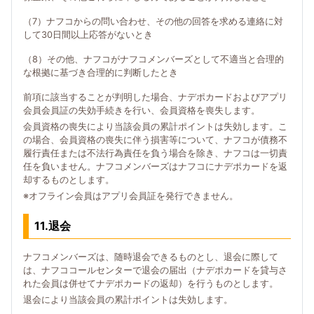
（7）ナフコからの問い合わせ、その他の回答を求める連絡に対
して30日間以上応答がないとき
（8）その他、ナフコがナフコメンバーズとして不適当と合理的
な根拠に基づき合理的に判断したとき
前項に該当することが判明した場合、ナデポカードおよびアプリ
会員会員証の失効手続きを行い、会員資格を喪失します。
会員資格の喪失により当該会員の累計ポイントは失効します。こ
の場合、会員資格の喪失に伴う損害等について、ナフコが債務不
履行責任または不法行為責任を負う場合を除き、ナフコは一切責
任を負いません。ナフコメンバーズはナフコにナデポカードを返
却するものとします。
※オフライン会員はアプリ会員証を発行できません。
11.退会
ナフコメンバーズは、随時退会できるものとし、退会に際して
は、ナフココールセンターで退会の届出（ナデポカードを貸与さ
れた会員は併せてナデポカードの返却）を行うものとします。
退会により当該会員の累計ポイントは失効します。