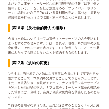
よびナフコ電子マネーサービスの利用履歴等の情報（以下「個人
情報」という。）を、当社が別途定める「プライバシーポリシ
ー」に記載した利用目的および共同利用の定めに基づき、必要な
保護措置を行ったうえで収集・利用することに同意します。
第16条（反社会的勢力の排除）
会員（本条においてはナフコ電子マネーサービスの入会申込をし
ようとする方を含みます。）は、会員が、現在、暴力団等の反社
会的勢力（その共生者も含みます。）に該当しないこと、かつ将
来にわたっても該当しないことを確約するものとします。
第17条（規約の変更）
1.当社は、当社所定の方法により事前に会員に対して変更内容を
告知することで、本規約を変更することができるものとします。
また、当該告知後、会員がチャージ、ナフコ電子マネーサービス
を利用した商品等の購入、ナフコ電子マネーカード残高の確認を
した場合には、当社は、会員が当該変更内容を承諾したものとみ
なします。
2.前項の告知がなされた後、会員が退会することなく１ヶ月が経