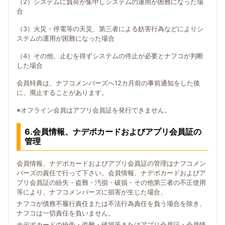
（2）システムに負荷が集中しシステムの運用が困難になった場
合
（3）火災・停電等の天災、第三者による妨害行為などによりシ
ステムの運用が困難になった場合
（4）その他、止むを得ずシステムの停止が必要とナフコが判断
した場合
会員特典は、ナフコメンバーズへ12カ月前の事前通知をした後
に、廃止することがあります。
※オフライン会員はアプリ会員証を発行できません。
6.会員情報、ナデポカードおよびアプリ会員証の
管理
会員情報、ナデポカードおよびアプリ会員証の管理はナフコメン
バーズの責任で行って下さい。会員情報、ナデポカードおよびア
プリ会員証の紛失・盗難・汚損・破損・その他第三者の不正使用
等により、ナフコメンバーズに損害が生じた場合、
ナフコが債務不履行責任または不法行為責任を負う場合を除き、
ナフコは一切責任を負いません。
ナデポカードの紛失・盗難・破損等またはアプリ会員証・会員情