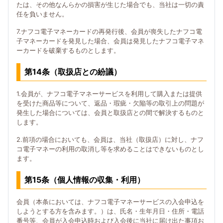
たは、その他なんらかの損害が生じた場合でも、当社は一切の責
任を負いません。
7.ナフコ電子マネーカードの再発行後、会員が喪失したナフコ電
子マネーカードを発見した場合、会員は発見したナフコ電子マネ
ーカードを破棄するものとします。
第14条（取扱店との紛議）
1.会員が、ナフコ電子マネーサービスを利用して購入または提供
を受けた商品等について、返品・瑕疵・欠陥等の取引上の問題が
発生した場合については、会員と取扱店との間で解決するものと
します。
2.前項の場合においても、会員は、当社（取扱店）に対し、ナフ
コ電子マネーの利用の取消し等を求めることはできないものとし
ます。
第15条（個人情報の収集・利用）
会員（本条においては、ナフコ電子マネーサービスの入会申込を
しようとする方を含みます。）は、氏名・生年月日・住所・電話
番号等、会員が入会申込時および入会後に当社に届け出た事項お