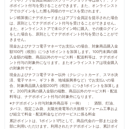
プリやアプリ会員証画面のスクリーンショット等は除く）、ナデ
ポポイント付与を受けることができます。また、オンラインスト
アでログインをした際も同様のサービスを受けれます。
レジ精算後にナデポカードまたはアプリ会員証を提示された場合
は、原則としてナデポポイント付与を受けることができません。
また、オンラインストアで未ログイン時に購入、その後ログイン
をした場合も、原則としてナデポポイント付与を受けることがで
きません。
現金およびナフコ電子マネーでお支払いの場合、対象商品購入金
額100円（税別）につき1ポイントを加算します。100円未満の購
入金額の端数、商品以外のサービス料・配送料等は、ナデポポイ
ント付与の対象外になります。またオンラインストアは現金購入
の対象外です。
現金およびナフコ電子マネー以外（クレジットカード、スマホ決
済、電子マネー、ギフト券、地域振興券など）でお支払いの場
合、対象商品購入金額200円（税別）につき1ポイントを加算しま
す。200円未満の購入金額の端数、商品以外のサービス料・配送
料等は、ナデポポイント付与の対象外になります。
※ナデポポイント付与対象外商品等（一例） ： 酒類、灯油、
タバコ、指定ごみ袋、太陽光発電等の大規模リフォーム工事およ
び組立て料金・配送料金などのサービスに係る料金
累計ポイントは、1ポイント1円として、商品代金の一部または全
部に利用いただけます。利用されたナデポポイントは、累計ポイ