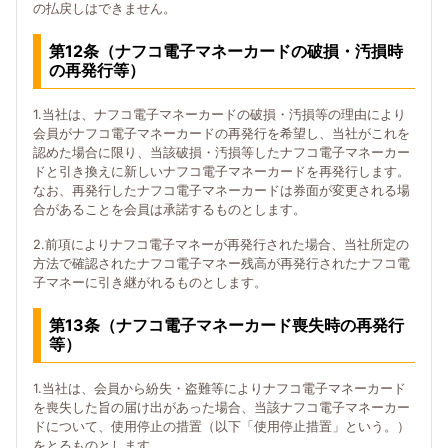
の払戻しはできません。
第12条（ナフコ電子マネーカードの破損・汚損時
の再発行等）
1.当社は、ナフコ電子マネーカードの破損・汚損等の理由により
会員がナフコ電子マネーカードの再発行を希望し、当社がこれを
認めた場合に限り、当該破損・汚損等したナフコ電子マネーカー
ドと引き換えに新しいナフコ電子マネーカードを再発行します。
なお、再発行したナフコ電子マネーカードは券面が変更される場
合があることを会員は承諾するものとします。
2.前項によりナフコ電子マネーが再発行された場合、当社所定の
方法で確認されたナフコ電子マネー残高が再発行されたナフコ電
子マネーに引き継がれるものとします。
第13条（ナフコ電子マネーカード喪失時の再発行
等）
1.当社は、会員から紛失・盗難等によりナフコ電子マネーカード
を喪失した旨の届け出があった場合、当該ナフコ電子マネーカー
ドについて、使用停止の措置（以下「使用停止措置」という。）
をとるものとします。