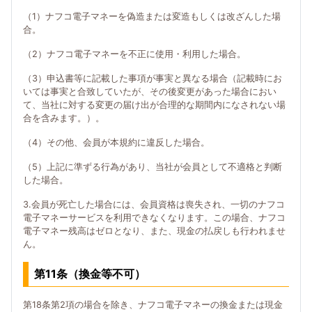
（1）ナフコ電子マネーを偽造または変造もしくは改ざんした場
合。
（2）ナフコ電子マネーを不正に使用・利用した場合。
（3）申込書等に記載した事項が事実と異なる場合（記載時にお
いては事実と合致していたが、その後変更があった場合におい
て、当社に対する変更の届け出が合理的な期間内になされない場
合を含みます。）。
（4）その他、会員が本規約に違反した場合。
（5）上記に準ずる行為があり、当社が会員として不適格と判断
した場合。
3.会員が死亡した場合には、会員資格は喪失され、一切のナフコ
電子マネーサービスを利用できなくなります。この場合、ナフコ
電子マネー残高はゼロとなり、また、現金の払戻しも行われませ
ん。
第11条（換金等不可）
第18条第2項の場合を除き、ナフコ電子マネーの換金または現金