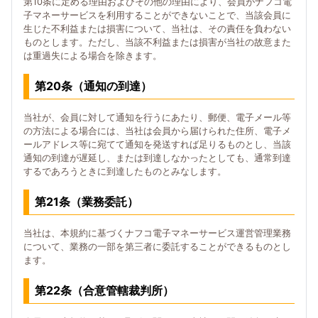
第10条に定める理由およびその他の理由により、会員がナフコ電
子マネーサービスを利用することができないことで、当該会員に
生じた不利益または損害について、当社は、その責任を負わない
ものとします。ただし、当該不利益または損害が当社の故意また
は重過失による場合を除きます。
第20条（通知の到達）
当社が、会員に対して通知を行うにあたり、郵便、電子メール等
の方法による場合には、当社は会員から届けられた住所、電子メ
ールアドレス等に宛てて通知を発送すれば足りるものとし、当該
通知の到達が遅延し、または到達しなかったとしても、通常到達
するであろうときに到達したものとみなします。
第21条（業務委託）
当社は、本規約に基づくナフコ電子マネーサービス運営管理業務
について、業務の一部を第三者に委託することができるものとし
ます。
第22条（合意管轄裁判所）