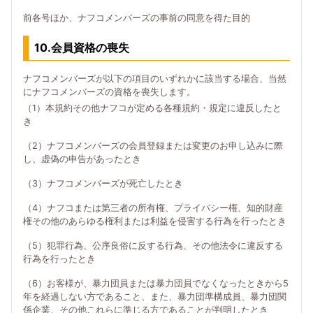
前各号ほか、ナフコメンバーズの事前の同意を得た目的
10.会員資格の喪失
ナフコメンバーズが以下の項目のいずれかに該当する場合、当然
にナフコメンバーズの資格を喪失します。
（1）本規約その他ナフコが定める各種規約・規定に違反したと
き
（2）ナフコメンバーズの会員登録または変更のお申し込みに際
し、虚偽の申告があったとき
（3）ナフコメンバーズが死亡したとき
（4）ナフコまたは第三者の所有権、プライバシー権、知的財産
権その他のあらゆる権利または利益を侵害する行為を行ったとき
（5）犯罪行為、公序良俗に反する行為、その他法令に違反する
行為を行ったとき
（6）お客様が、暴力団員または暴力団員でなくなったときから5
年を経過しない方であること、また、暴力団準構成員、暴力団関
係企業、その他これらに準じる方であることが判明したとき