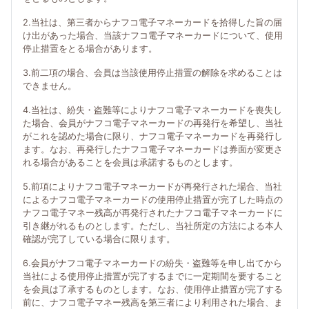
2.当社は、第三者からナフコ電子マネーカードを拾得した旨の届
け出があった場合、当該ナフコ電子マネーカードについて、使用
停止措置をとる場合があります。
3.前二項の場合、会員は当該使用停止措置の解除を求めることは
できません。
4.当社は、紛失・盗難等によりナフコ電子マネーカードを喪失し
た場合、会員がナフコ電子マネーカードの再発行を希望し、当社
がこれを認めた場合に限り、ナフコ電子マネーカードを再発行し
ます。なお、再発行したナフコ電子マネーカードは券面が変更さ
れる場合があることを会員は承諾するものとします。
5.前項によりナフコ電子マネーカードが再発行された場合、当社
によるナフコ電子マネーカードの使用停止措置が完了した時点の
ナフコ電子マネー残高が再発行されたナフコ電子マネーカードに
引き継がれるものとします。ただし、当社所定の方法による本人
確認が完了している場合に限ります。
6.会員がナフコ電子マネーカードの紛失・盗難等を申し出てから
当社による使用停止措置が完了するまでに一定期間を要すること
を会員は了承するものとします。なお、使用停止措置が完了する
前に、ナフコ電子マネー残高を第三者により利用された場合、ま