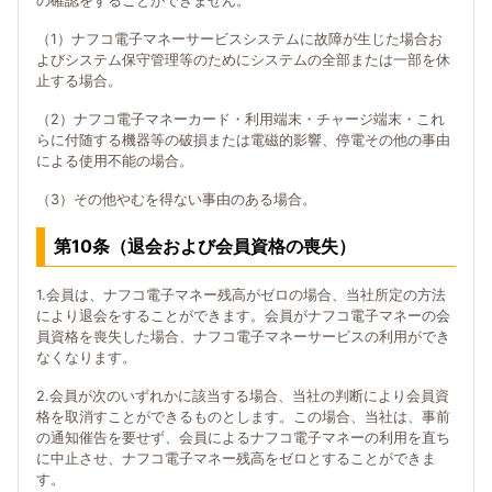
の確認をすることができません。
（1）ナフコ電子マネーサービスシステムに故障が生じた場合お
よびシステム保守管理等のためにシステムの全部または一部を休
止する場合。
（2）ナフコ電子マネーカード・利用端末・チャージ端末・これ
らに付随する機器等の破損または電磁的影響、停電その他の事由
による使用不能の場合。
（3）その他やむを得ない事由のある場合。
第10条（退会および会員資格の喪失）
1.会員は、ナフコ電子マネー残高がゼロの場合、当社所定の方法
により退会をすることができます。会員がナフコ電子マネーの会
員資格を喪失した場合、ナフコ電子マネーサービスの利用ができ
なくなります。
2.会員が次のいずれかに該当する場合、当社の判断により会員資
格を取消すことができるものとします。この場合、当社は、事前
の通知催告を要せず、会員によるナフコ電子マネーの利用を直ち
に中止させ、ナフコ電子マネー残高をゼロとすることができま
す。