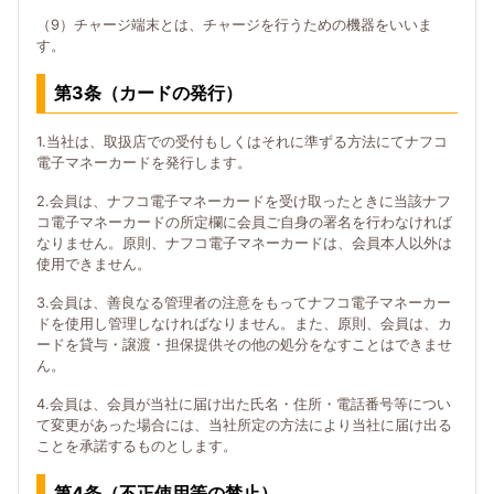
（9）チャージ端末とは、チャージを行うための機器をいいま
す。
第3条（カードの発行）
1.当社は、取扱店での受付もしくはそれに準ずる方法にてナフコ
電子マネーカードを発行します。
2.会員は、ナフコ電子マネーカードを受け取ったときに当該ナフ
コ電子マネーカードの所定欄に会員ご自身の署名を行わなければ
なりません。原則、ナフコ電子マネーカードは、会員本人以外は
使用できません。
3.会員は、善良なる管理者の注意をもってナフコ電子マネーカー
ドを使用し管理しなければなりません。また、原則、会員は、カ
ードを貸与・譲渡・担保提供その他の処分をなすことはできませ
ん。
4.会員は、会員が当社に届け出た氏名・住所・電話番号等につい
て変更があった場合には、当社所定の方法により当社に届け出る
ことを承諾するものとします。
第4条（不正使用等の禁止）