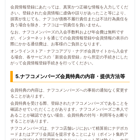
会員情報登録にあたっては、真実かつ正確な情報を入力してくだ
さい。登録された会員情報に虚偽や誤りがあったこと等により、
損害が生じても、ナフコが債務不履行責任または不法行為責任を
負う場合を除き、ナフコは一切責任を負いません。
なお、ナフコメンバーズの入会手数料および年会費は無料です
が、インターネットを通じての会員情報登録や会員情報の表示の
際にかかる通信費は、お客様のご負担となります。
オンラインストア・ナフコアプリ・ナデポ会員サイトから入会す
る場合、各サービスの「新規会員登録」から所定の手続きにした
がって会員情報登録手続きを行ってください。
5.ナフコメンバーズ会員特典の内容・提供方法等
会員特典の内容は、ナフコメンバーズへの事前の通知なく変更す
ることがあります。
会員特典を受ける際、登録されたナフコメンバーズであることを
確認させていただくことがあります。ナフコメンバーズご本人で
あることが確認できない場合、会員特典の付与・利用等をお断り
することがあります。
ナフコメンバーズは、ナフコ店舗レジにおいて精算前にナデポカ
ードまたはアプリ会員証を提示することにより（ポイント集約ア