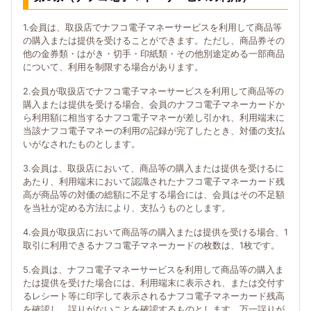
1.会員は、取扱店でナフコ電子マネーサービスを利用して商品等
の購入または提供を受けることができます。ただし、商品券その
他の金券類・はがき・切手・印紙類・その他別途定める一部商品
について、利用を制限する場合があります。
2.会員が取扱店でナフコ電子マネーサービスを利用して商品等の
購入または提供を受ける場合、会員のナフコ電子マネーカードか
ら利用額に相当するナフコ電子マネーが差し引かれ、利用端末に
当該ナフコ電子マネーの利用の記録が完了したとき、対価の支払
いがなされたものとします。
3.会員は、取扱店において、商品等の購入または提供を受けるに
あたり、利用端末において認識されたナフコ電子マネーカード残
高が商品等の対価の総額に不足する場合には、会員はその不足額
を当社が定める方法により、支払うものとします。
4.会員が取扱店において商品等の購入または提供を受ける場合、1
取引に利用できるナフコ電子マネーカードの枚数は、1枚です。
5.会員は、ナフコ電子マネーサービスを利用して商品等の購入ま
たは提供を受けた場合には、利用端末に表示され、または交付す
るレシート等に印字して表示されるナフコ電子マネーカード残高
を確認し、誤りがないことを確認するものとします。万一誤りが