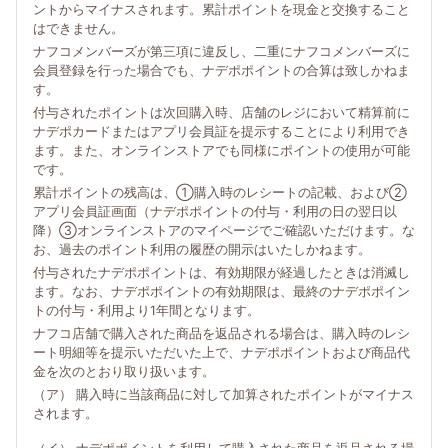
ントからマイナスされます。累計ポイントを現金と交換すること
はできません。
ナフコメンバーズが第三項に違反し、二重にナフコメンバーズに
会員登録を行った場合でも、ナデポポイントの合算は致しかねま
す。
付与されたポイントは次回購入時、店舗のレジにおいて精算前に
ナデポカードまたはアプリ会員証を提示することにより利用でき
ます。また、オンラインストアでも同様にポイントの使用が可能
です。
累計ポイントの残高は、①購入時のレシートの記載、および②
アプリ会員証画面（ナデポポイントの付与・利用の日の翌日以
降）③オンラインストアのマイページでご確認いただけます。な
お、過去のポイント利用の履歴の開示はいたしかねます。
付与されたナデポポイントは、有効期限が経過したときは消滅し
ます。なお、ナデポポイントの有効期限は、最終のナデポポイン
トの付与・利用より1年間となります。
ナフコ店舗で購入された商品を返品される場合は、購入時のレシ
ート明細等を提示いただいた上で、ナデポポイントおよび商品代
金を次のとおり取り扱います。
（ア） 購入時に当該商品に対して加算されたポイントがマイナス
されます。