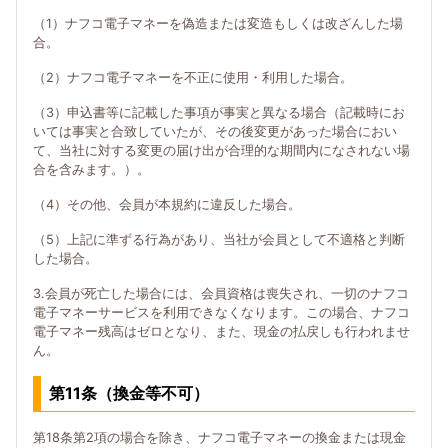
（1）ナフコ電子マネーを偽造または変造もしくは改ざんした場
合。
（2）ナフコ電子マネーを不正に使用・利用した場合。
（3）申込書等に記載した事項が事実と異なる場合（記載時にお
いては事実と合致していたが、その後変更があった場合におい
て、当社に対する変更の届け出が合理的な期間内になされない場
合を含みます。）。
（4）その他、会員が本規約に違反した場合。
（5）上記に準ずる行為があり、当社が会員として不適格と判断
した場合。
3.会員が死亡した場合には、会員資格は喪失され、一切のナフコ
電子マネーサービスを利用できなくなります。この場合、ナフコ
電子マネー残高はゼロとなり、また、現金の払戻しも行われませ
ん。
第11条（換金等不可）
第18条第2項の場合を除き、ナフコ電子マネーの換金または現金