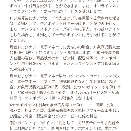
プリやアプリ会員証画面のスクリーンショット等は除く）、ナデ
ポポイント付与を受けることができます。また、オンラインスト
アでログインをした際も同様のサービスを受けれます。
レジ精算後にナデポカードまたはアプリ会員証を提示された場合
は、原則としてナデポポイント付与を受けることができません。
また、オンラインストアで未ログイン時に購入、その後ログイン
をした場合も、原則としてナデポポイント付与を受けることがで
きません。
現金およびナフコ電子マネーでお支払いの場合、対象商品購入金
額100円（税別）につき1ポイントを加算します。100円未満の購
入金額の端数、商品以外のサービス料・配送料等は、ナデポポイ
ント付与の対象外になります。またオンラインストアは現金購入
の対象外です。
現金およびナフコ電子マネー以外（クレジットカード、スマホ決
済、電子マネー、ギフト券、地域振興券など）でお支払いの場
合、対象商品購入金額200円（税別）につき1ポイントを加算しま
す。200円未満の購入金額の端数、商品以外のサービス料・配送
料等は、ナデポポイント付与の対象外になります。
※ナデポポイント付与対象外商品等（一例） ： 酒類、灯油、
タバコ、指定ごみ袋、太陽光発電等の大規模リフォーム工事およ
び組立て料金・配送料金などのサービスに係る料金
累計ポイントは、1ポイント1円として、商品代金の一部または全
部に利用いただけます。利用されたナデポポイントは、累計ポイ