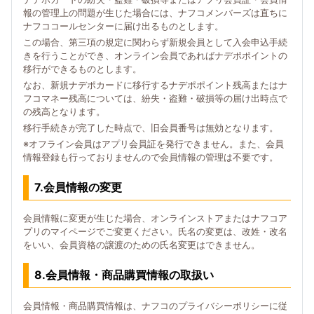
報の管理上の問題が生じた場合には、ナフコメンバーズは直ちに
ナフココールセンターに届け出るものとします。
この場合、第三項の規定に関わらず新規会員として入会申込手続
きを行うことができ、オンライン会員であればナデポポイントの
移行ができるものとします。
なお、新規ナデポカードに移行するナデポポイント残高またはナ
フコマネー残高については、紛失・盗難・破損等の届け出時点で
の残高となります。
移行手続きが完了した時点で、旧会員番号は無効となります。
※オフライン会員はアプリ会員証を発行できません。また、会員
情報登録も行っておりませんので会員情報の管理は不要です。
7.会員情報の変更
会員情報に変更が生じた場合、オンラインストアまたはナフコア
プリのマイページでご変更ください。氏名の変更は、改姓・改名
をいい、会員資格の譲渡のための氏名変更はできません。
8.会員情報・商品購買情報の取扱い
会員情報・商品購買情報は、ナフコのプライバシーポリシーに従