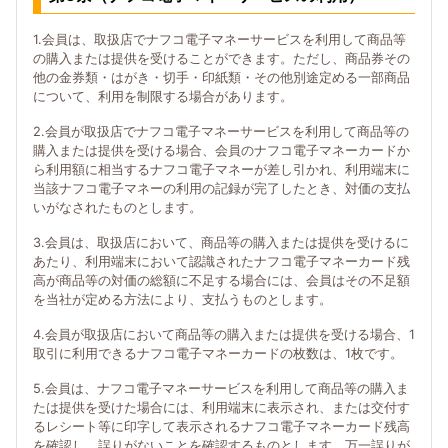
1.会員は、取扱店でナフコ電子マネーサービスを利用して商品等
の購入または提供を受けることができます。ただし、商品券その
他の金券類・はがき・切手・印紙類・その他別途定める一部商品
について、利用を制限する場合があります。
2.会員が取扱店でナフコ電子マネーサービスを利用して商品等の
購入または提供を受ける場合、会員のナフコ電子マネーカードか
ら利用額に相当するナフコ電子マネーが差し引かれ、利用端末に
当該ナフコ電子マネーの利用の記録が完了したとき、対価の支払
いがなされたものとします。
3.会員は、取扱店において、商品等の購入または提供を受けるに
あたり、利用端末において認識されたナフコ電子マネーカード残
高が商品等の対価の総額に不足する場合には、会員はその不足額
を当社が定める方法により、支払うものとします。
4.会員が取扱店において商品等の購入または提供を受ける場合、1
取引に利用できるナフコ電子マネーカードの枚数は、1枚です。
5.会員は、ナフコ電子マネーサービスを利用して商品等の購入ま
たは提供を受けた場合には、利用端末に表示され、または交付す
るレシート等に印字して表示されるナフコ電子マネーカード残高
を確認し、誤りがないことを確認するものとします。万一誤りが