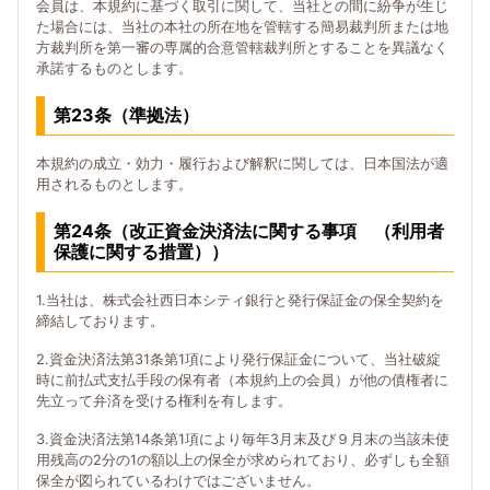
会員は、本規約に基づく取引に関して、当社との間に紛争が生じ
た場合には、当社の本社の所在地を管轄する簡易裁判所または地
方裁判所を第一審の専属的合意管轄裁判所とすることを異議なく
承諾するものとします。
第23条（準拠法）
本規約の成立・効力・履行および解釈に関しては、日本国法が適
用されるものとします。
第24条（改正資金決済法に関する事項 （利用者
保護に関する措置））
1.当社は、株式会社西日本シティ銀行と発行保証金の保全契約を
締結しております。
2.資金決済法第31条第1項により発行保証金について、当社破綻
時に前払式支払手段の保有者（本規約上の会員）が他の債権者に
先立って弁済を受ける権利を有します。
3.資金決済法第14条第1項により毎年3月末及び９月末の当該未使
用残高の2分の1の額以上の保全が求められており、必ずしも全額
保全が図られているわけではございません。