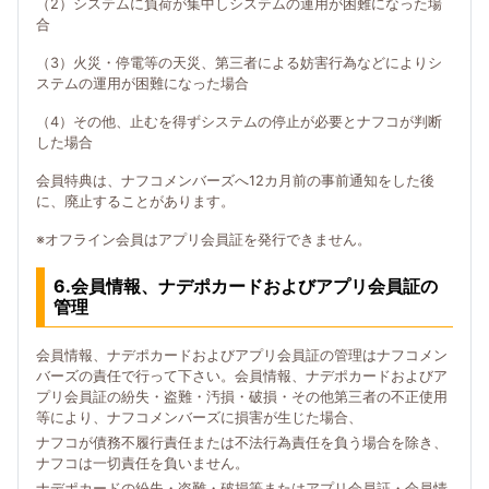
（2）システムに負荷が集中しシステムの運用が困難になった場
合
（3）火災・停電等の天災、第三者による妨害行為などによりシ
ステムの運用が困難になった場合
（4）その他、止むを得ずシステムの停止が必要とナフコが判断
した場合
会員特典は、ナフコメンバーズへ12カ月前の事前通知をした後
に、廃止することがあります。
※オフライン会員はアプリ会員証を発行できません。
6.会員情報、ナデポカードおよびアプリ会員証の
管理
会員情報、ナデポカードおよびアプリ会員証の管理はナフコメン
バーズの責任で行って下さい。会員情報、ナデポカードおよびア
プリ会員証の紛失・盗難・汚損・破損・その他第三者の不正使用
等により、ナフコメンバーズに損害が生じた場合、
ナフコが債務不履行責任または不法行為責任を負う場合を除き、
ナフコは一切責任を負いません。
ナデポカードの紛失・盗難・破損等またはアプリ会員証・会員情