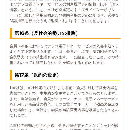
よびナフコ電子マネーサービスの利用履歴等の情報（以下「個人
情報」という。）を、当社が別途定める「プライバシーポリシ
ー」に記載した利用目的および共同利用の定めに基づき、必要な
保護措置を行ったうえで収集・利用することに同意します。
第16条（反社会的勢力の排除）
会員（本条においてはナフコ電子マネーサービスの入会申込をし
ようとする方を含みます。）は、会員が、現在、暴力団等の反社
会的勢力（その共生者も含みます。）に該当しないこと、かつ将
来にわたっても該当しないことを確約するものとします。
第17条（規約の変更）
1.当社は、当社所定の方法により事前に会員に対して変更内容を
告知することで、本規約を変更することができるものとします。
また、当該告知後、会員がチャージ、ナフコ電子マネーサービス
を利用した商品等の購入、ナフコ電子マネーカード残高の確認を
した場合には、当社は、会員が当該変更内容を承諾したものとみ
なします。
2.前項の告知がなされた後、会員が退会することなく１ヶ月が経