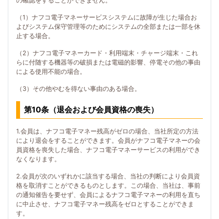
の確認をすることができません。
（1）ナフコ電子マネーサービスシステムに故障が生じた場合お
よびシステム保守管理等のためにシステムの全部または一部を休
止する場合。
（2）ナフコ電子マネーカード・利用端末・チャージ端末・これ
らに付随する機器等の破損または電磁的影響、停電その他の事由
による使用不能の場合。
（3）その他やむを得ない事由のある場合。
第10条（退会および会員資格の喪失）
1.会員は、ナフコ電子マネー残高がゼロの場合、当社所定の方法
により退会をすることができます。会員がナフコ電子マネーの会
員資格を喪失した場合、ナフコ電子マネーサービスの利用ができ
なくなります。
2.会員が次のいずれかに該当する場合、当社の判断により会員資
格を取消すことができるものとします。この場合、当社は、事前
の通知催告を要せず、会員によるナフコ電子マネーの利用を直ち
に中止させ、ナフコ電子マネー残高をゼロとすることができま
す。