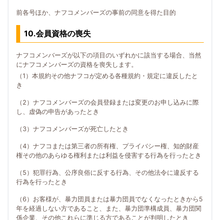
前各号ほか、ナフコメンバーズの事前の同意を得た目的
10.会員資格の喪失
ナフコメンバーズが以下の項目のいずれかに該当する場合、当然
にナフコメンバーズの資格を喪失します。
（1）本規約その他ナフコが定める各種規約・規定に違反したと
き
（2）ナフコメンバーズの会員登録または変更のお申し込みに際
し、虚偽の申告があったとき
（3）ナフコメンバーズが死亡したとき
（4）ナフコまたは第三者の所有権、プライバシー権、知的財産
権その他のあらゆる権利または利益を侵害する行為を行ったとき
（5）犯罪行為、公序良俗に反する行為、その他法令に違反する
行為を行ったとき
（6）お客様が、暴力団員または暴力団員でなくなったときから5
年を経過しない方であること、また、暴力団準構成員、暴力団関
係企業、その他これらに準じる方であることが判明したとき