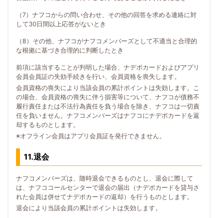
（7）ナフコからの問い合わせ、その他の回答を求める連絡に対
して30日間以上応答がないとき
（8）その他、ナフコがナフコメンバーズとして不適当と合理的
な根拠に基づき合理的に判断したとき
前項に該当することが判明した場合、ナデポカードおよびアプリ
会員会員証の失効手続きを行い、会員資格を喪失します。
会員資格の喪失により当該会員の累計ポイントは失効します。こ
の場合、会員資格の喪失に伴う損害等について、ナフコが債務不
履行責任または不法行為責任を負う場合を除き、ナフコは一切責
任を負いません。ナフコメンバーズはナフコにナデポカードを返
却するものとします。
※オフライン会員はアプリ会員証を発行できません。
11.退会
ナフコメンバーズは、随時退会できるものとし、退会に際して
は、ナフココールセンターで退会の届出（ナデポカードを貸与さ
れた会員は併せてナデポカードの返却）を行うものとします。
退会により当該会員の累計ポイントは失効します。