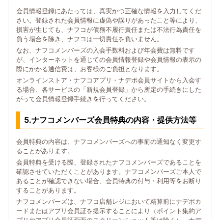
会員情報登録にあたっては、真実かつ正確な情報を入力してくだ
さい。登録された会員情報に虚偽や誤りがあったこと等により、
損害が生じても、ナフコが債務不履行責任または不法行為責任を
負う場合を除き、ナフコは一切責任を負いません。
なお、ナフコメンバーズの入会手数料および年会費は無料です
が、インターネットを通じての会員情報登録や会員情報の表示の
際にかかる通信費は、お客様のご負担となります。
オンラインストア・ナフコアプリ・ナデポ会員サイトから入会す
る場合、各サービスの「新規会員登録」から所定の手続きにした
がって会員情報登録手続きを行ってください。
5.ナフコメンバーズ会員特典の内容・提供方法等
会員特典の内容は、ナフコメンバーズへの事前の通知なく変更す
ることがあります。
会員特典を受ける際、登録されたナフコメンバーズであることを
確認させていただくことがあります。ナフコメンバーズご本人で
あることが確認できない場合、会員特典の付与・利用等をお断り
することがあります。
ナフコメンバーズは、ナフコ店舗レジにおいて精算前にナデポカ
ードまたはアプリ会員証を提示することにより（ポイント集約ア