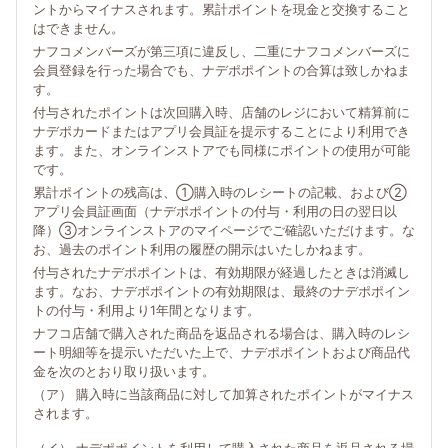
ントからマイナスされます。累計ポイントを現金と交換すること
はできません。
ナフコメンバーズが第三項に違反し、二重にナフコメンバーズに
会員登録を行った場合でも、ナデポポイントの合算は致しかねま
す。
付与されたポイントは次回購入時、店舗のレジにおいて精算前に
ナデポカードまたはアプリ会員証を提示することにより利用でき
ます。また、オンラインストアでも同様にポイントの使用が可能
です。
累計ポイントの残高は、①購入時のレシートの記載、および②
アプリ会員証画面（ナデポポイントの付与・利用の日の翌日以
降）③オンラインストアのマイページでご確認いただけます。な
お、過去のポイント利用の履歴の開示はいたしかねます。
付与されたナデポポイントは、有効期限が経過したときは消滅し
ます。なお、ナデポポイントの有効期限は、最終のナデポポイン
トの付与・利用より1年間となります。
ナフコ店舗で購入された商品を返品される場合は、購入時のレシ
ート明細等を提示いただいた上で、ナデポポイントおよび商品代
金を次のとおり取り扱います。
（ア） 購入時に当該商品に対して加算されたポイントがマイナス
されます。