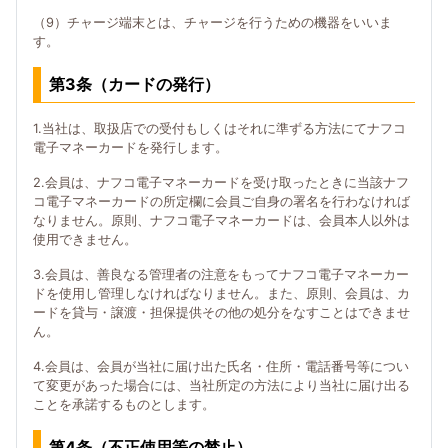
（9）チャージ端末とは、チャージを行うための機器をいいま
す。
第3条（カードの発行）
1.当社は、取扱店での受付もしくはそれに準ずる方法にてナフコ
電子マネーカードを発行します。
2.会員は、ナフコ電子マネーカードを受け取ったときに当該ナフ
コ電子マネーカードの所定欄に会員ご自身の署名を行わなければ
なりません。原則、ナフコ電子マネーカードは、会員本人以外は
使用できません。
3.会員は、善良なる管理者の注意をもってナフコ電子マネーカー
ドを使用し管理しなければなりません。また、原則、会員は、カ
ードを貸与・譲渡・担保提供その他の処分をなすことはできませ
ん。
4.会員は、会員が当社に届け出た氏名・住所・電話番号等につい
て変更があった場合には、当社所定の方法により当社に届け出る
ことを承諾するものとします。
第4条（不正使用等の禁止）