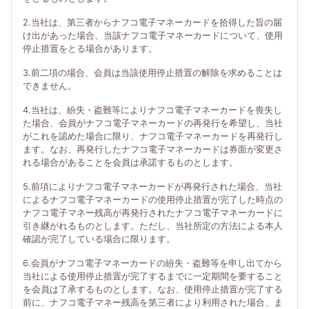
2.当社は、第三者からナフコ電子マネーカードを拾得した旨の届
け出があった場合、当該ナフコ電子マネーカードについて、使用
停止措置をとる場合があります。
3.前二項の場合、会員は当該使用停止措置の解除を求めることは
できません。
4.当社は、紛失・盗難等によりナフコ電子マネーカードを喪失し
た場合、会員がナフコ電子マネーカードの再発行を希望し、当社
がこれを認めた場合に限り、ナフコ電子マネーカードを再発行し
ます。なお、再発行したナフコ電子マネーカードは券面が変更さ
れる場合があることを会員は承諾するものとします。
5.前項によりナフコ電子マネーカードが再発行された場合、当社
によるナフコ電子マネーカードの使用停止措置が完了した時点の
ナフコ電子マネー残高が再発行されたナフコ電子マネーカードに
引き継がれるものとします。ただし、当社所定の方法による本人
確認が完了している場合に限ります。
6.会員がナフコ電子マネーカードの紛失・盗難等を申し出てから
当社による使用停止措置が完了するまでに一定期間を要すること
を会員は了承するものとします。なお、使用停止措置が完了する
前に、ナフコ電子マネー残高を第三者により利用された場合、ま