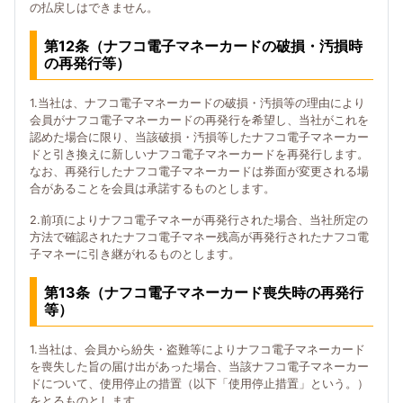
の払戻しはできません。
第12条（ナフコ電子マネーカードの破損・汚損時
の再発行等）
1.当社は、ナフコ電子マネーカードの破損・汚損等の理由により
会員がナフコ電子マネーカードの再発行を希望し、当社がこれを
認めた場合に限り、当該破損・汚損等したナフコ電子マネーカー
ドと引き換えに新しいナフコ電子マネーカードを再発行します。
なお、再発行したナフコ電子マネーカードは券面が変更される場
合があることを会員は承諾するものとします。
2.前項によりナフコ電子マネーが再発行された場合、当社所定の
方法で確認されたナフコ電子マネー残高が再発行されたナフコ電
子マネーに引き継がれるものとします。
第13条（ナフコ電子マネーカード喪失時の再発行
等）
1.当社は、会員から紛失・盗難等によりナフコ電子マネーカード
を喪失した旨の届け出があった場合、当該ナフコ電子マネーカー
ドについて、使用停止の措置（以下「使用停止措置」という。）
をとるものとします。