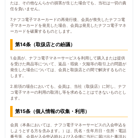
たは、その他なんらかの損害が生じた場合でも、当社は一切の責
任を負いません。
7.ナフコ電子マネーカードの再発行後、会員が喪失したナフコ電
子マネーカードを発見した場合、会員は発見したナフコ電子マネ
ーカードを破棄するものとします。
第14条（取扱店との紛議）
1.会員が、ナフコ電子マネーサービスを利用して購入または提供
を受けた商品等について、返品・瑕疵・欠陥等の取引上の問題が
発生した場合については、会員と取扱店との間で解決するものと
します。
2.前項の場合においても、会員は、当社（取扱店）に対し、ナフ
コ電子マネーの利用の取消し等を求めることはできないものとし
ます。
第15条（個人情報の収集・利用）
会員（本条においては、ナフコ電子マネーサービスの入会申込を
しようとする方を含みます。）は、氏名・生年月日・住所・電話
番号等、会員が入会申込時および入会後に当社に届け出た事項お