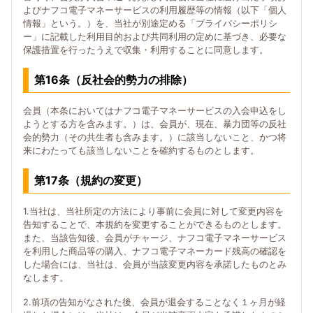
よびナフコ電子マネーサービスの利用履歴等の情報（以下「個人
情報」という。）を、当社が別途定める「プライバシーポリシ
ー」に記載した利用目的および共同利用の定めに基づき、必要な
保護措置を行ったうえで収集・利用することに同意します。
第16条（反社会的勢力の排除）
会員（本条においてはナフコ電子マネーサービスの入会申込をし
ようとする方を含みます。）は、会員が、現在、暴力団等の反社
会的勢力（その共生者も含みます。）に該当しないこと、かつ将
来にわたっても該当しないことを確約するものとします。
第17条（規約の変更）
1.当社は、当社所定の方法により事前に会員に対して変更内容を
告知することで、本規約を変更することができるものとします。
また、当該告知後、会員がチャージ、ナフコ電子マネーサービス
を利用した商品等の購入、ナフコ電子マネーカード残高の確認を
した場合には、当社は、会員が当該変更内容を承諾したものとみ
なします。
2.前項の告知がなされた後、会員が退会することなく１ヶ月が経