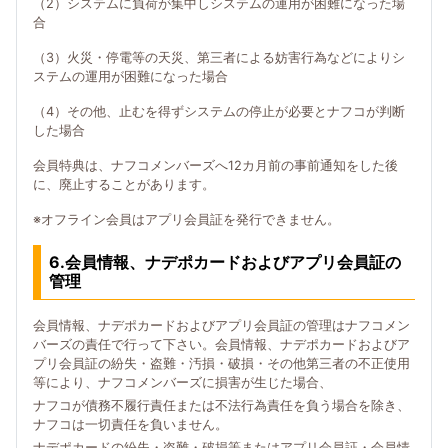
（2）システムに負荷が集中しシステムの運用が困難になった場
合
（3）火災・停電等の天災、第三者による妨害行為などによりシ
ステムの運用が困難になった場合
（4）その他、止むを得ずシステムの停止が必要とナフコが判断
した場合
会員特典は、ナフコメンバーズへ12カ月前の事前通知をした後
に、廃止することがあります。
※オフライン会員はアプリ会員証を発行できません。
6.会員情報、ナデポカードおよびアプリ会員証の
管理
会員情報、ナデポカードおよびアプリ会員証の管理はナフコメン
バーズの責任で行って下さい。会員情報、ナデポカードおよびア
プリ会員証の紛失・盗難・汚損・破損・その他第三者の不正使用
等により、ナフコメンバーズに損害が生じた場合、
ナフコが債務不履行責任または不法行為責任を負う場合を除き、
ナフコは一切責任を負いません。
ナデポカードの紛失・盗難・破損等またはアプリ会員証・会員情