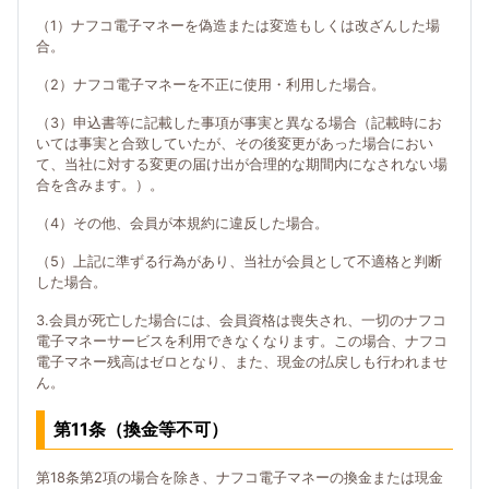
（1）ナフコ電子マネーを偽造または変造もしくは改ざんした場
合。
（2）ナフコ電子マネーを不正に使用・利用した場合。
（3）申込書等に記載した事項が事実と異なる場合（記載時にお
いては事実と合致していたが、その後変更があった場合におい
て、当社に対する変更の届け出が合理的な期間内になされない場
合を含みます。）。
（4）その他、会員が本規約に違反した場合。
（5）上記に準ずる行為があり、当社が会員として不適格と判断
した場合。
3.会員が死亡した場合には、会員資格は喪失され、一切のナフコ
電子マネーサービスを利用できなくなります。この場合、ナフコ
電子マネー残高はゼロとなり、また、現金の払戻しも行われませ
ん。
第11条（換金等不可）
第18条第2項の場合を除き、ナフコ電子マネーの換金または現金