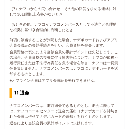
（7）ナフコからの問い合わせ、その他の回答を求める連絡に対
して30日間以上応答がないとき
（8）その他、ナフコがナフコメンバーズとして不適当と合理的
な根拠に基づき合理的に判断したとき
前項に該当することが判明した場合、ナデポカードおよびアプリ
会員会員証の失効手続きを行い、会員資格を喪失します。
会員資格の喪失により当該会員の累計ポイントは失効します。こ
の場合、会員資格の喪失に伴う損害等について、ナフコが債務不
履行責任または不法行為責任を負う場合を除き、ナフコは一切責
任を負いません。ナフコメンバーズはナフコにナデポカードを返
却するものとします。
※オフライン会員はアプリ会員証を発行できません。
11.退会
ナフコメンバーズは、随時退会できるものとし、退会に際して
は、ナフココールセンターで退会の届出（ナデポカードを貸与さ
れた会員は併せてナデポカードの返却）を行うものとします。
退会により当該会員の累計ポイントは失効します。