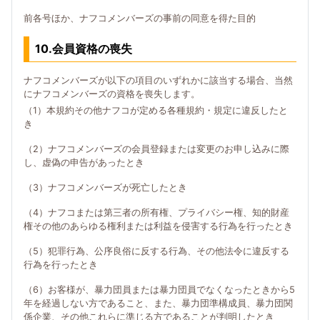
前各号ほか、ナフコメンバーズの事前の同意を得た目的
10.会員資格の喪失
ナフコメンバーズが以下の項目のいずれかに該当する場合、当然
にナフコメンバーズの資格を喪失します。
（1）本規約その他ナフコが定める各種規約・規定に違反したと
き
（2）ナフコメンバーズの会員登録または変更のお申し込みに際
し、虚偽の申告があったとき
（3）ナフコメンバーズが死亡したとき
（4）ナフコまたは第三者の所有権、プライバシー権、知的財産
権その他のあらゆる権利または利益を侵害する行為を行ったとき
（5）犯罪行為、公序良俗に反する行為、その他法令に違反する
行為を行ったとき
（6）お客様が、暴力団員または暴力団員でなくなったときから5
年を経過しない方であること、また、暴力団準構成員、暴力団関
係企業、その他これらに準じる方であることが判明したとき