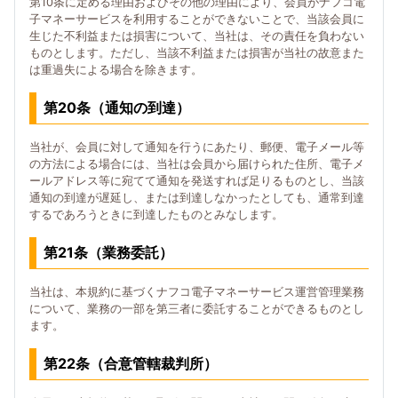
第10条に定める理由およびその他の理由により、会員がナフコ電
子マネーサービスを利用することができないことで、当該会員に
生じた不利益または損害について、当社は、その責任を負わない
ものとします。ただし、当該不利益または損害が当社の故意また
は重過失による場合を除きます。
第20条（通知の到達）
当社が、会員に対して通知を行うにあたり、郵便、電子メール等
の方法による場合には、当社は会員から届けられた住所、電子メ
ールアドレス等に宛てて通知を発送すれば足りるものとし、当該
通知の到達が遅延し、または到達しなかったとしても、通常到達
するであろうときに到達したものとみなします。
第21条（業務委託）
当社は、本規約に基づくナフコ電子マネーサービス運営管理業務
について、業務の一部を第三者に委託することができるものとし
ます。
第22条（合意管轄裁判所）