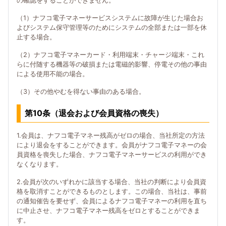
の確認をすることができません。
（1）ナフコ電子マネーサービスシステムに故障が生じた場合お
よびシステム保守管理等のためにシステムの全部または一部を休
止する場合。
（2）ナフコ電子マネーカード・利用端末・チャージ端末・これ
らに付随する機器等の破損または電磁的影響、停電その他の事由
による使用不能の場合。
（3）その他やむを得ない事由のある場合。
第10条（退会および会員資格の喪失）
1.会員は、ナフコ電子マネー残高がゼロの場合、当社所定の方法
により退会をすることができます。会員がナフコ電子マネーの会
員資格を喪失した場合、ナフコ電子マネーサービスの利用ができ
なくなります。
2.会員が次のいずれかに該当する場合、当社の判断により会員資
格を取消すことができるものとします。この場合、当社は、事前
の通知催告を要せず、会員によるナフコ電子マネーの利用を直ち
に中止させ、ナフコ電子マネー残高をゼロとすることができま
す。