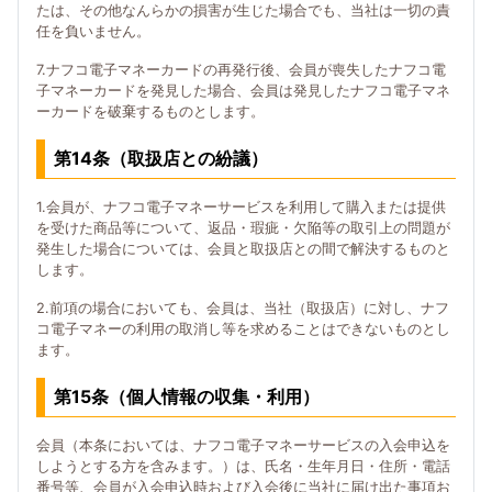
たは、その他なんらかの損害が生じた場合でも、当社は一切の責
任を負いません。
7.ナフコ電子マネーカードの再発行後、会員が喪失したナフコ電
子マネーカードを発見した場合、会員は発見したナフコ電子マネ
ーカードを破棄するものとします。
第14条（取扱店との紛議）
1.会員が、ナフコ電子マネーサービスを利用して購入または提供
を受けた商品等について、返品・瑕疵・欠陥等の取引上の問題が
発生した場合については、会員と取扱店との間で解決するものと
します。
2.前項の場合においても、会員は、当社（取扱店）に対し、ナフ
コ電子マネーの利用の取消し等を求めることはできないものとし
ます。
第15条（個人情報の収集・利用）
会員（本条においては、ナフコ電子マネーサービスの入会申込を
しようとする方を含みます。）は、氏名・生年月日・住所・電話
番号等、会員が入会申込時および入会後に当社に届け出た事項お