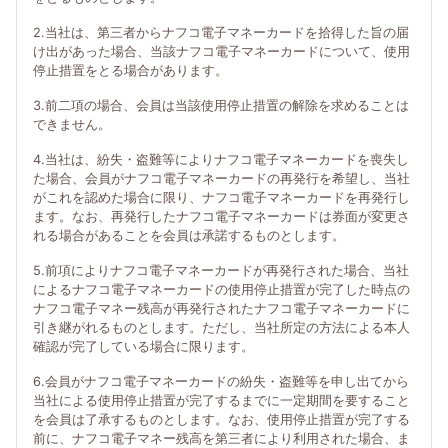
2.当社は、第三者からナフコ電子マネーカードを拾得した旨の届
け出があった場合、当該ナフコ電子マネーカードについて、使用
停止措置をとる場合があります。
3.前二項の場合、会員は当該使用停止措置の解除を求めることは
できません。
4.当社は、紛失・盗難等によりナフコ電子マネーカードを喪失し
た場合、会員がナフコ電子マネーカードの再発行を希望し、当社
がこれを認めた場合に限り、ナフコ電子マネーカードを再発行し
ます。なお、再発行したナフコ電子マネーカードは券面が変更さ
れる場合があることを会員は承諾するものとします。
5.前項によりナフコ電子マネーカードが再発行された場合、当社
によるナフコ電子マネーカードの使用停止措置が完了した時点の
ナフコ電子マネー残高が再発行されたナフコ電子マネーカードに
引き継がれるものとします。ただし、当社所定の方法による本人
確認が完了している場合に限ります。
6.会員がナフコ電子マネーカードの紛失・盗難等を申し出てから
当社による使用停止措置が完了するまでに一定期間を要すること
を会員は了承するものとします。なお、使用停止措置が完了する
前に、ナフコ電子マネー残高を第三者により利用された場合、ま