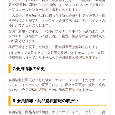
報の管理上の問題が生じた場合には、ナフコメンバーズは直ちに
ナフココールセンターに届け出るものとします。
この場合、第三項の規定に関わらず新規会員として入会申込手続
きを行うことができ、オンライン会員であればナデポポイントの
移行ができるものとします。
なお、新規ナデポカードに移行するナデポポイント残高またはナ
フコマネー残高については、紛失・盗難・破損等の届け出時点で
の残高となります。
移行手続きが完了した時点で、旧会員番号は無効となります。
※オフライン会員はアプリ会員証を発行できません。また、会員
情報登録も行っておりませんので会員情報の管理は不要です。
7.会員情報の変更
会員情報に変更が生じた場合、オンラインストアまたはナフコア
プリのマイページでご変更ください。氏名の変更は、改姓・改名
をいい、会員資格の譲渡のための氏名変更はできません。
8.会員情報・商品購買情報の取扱い
会員情報・商品購買情報は、ナフコのプライバシーポリシーに従