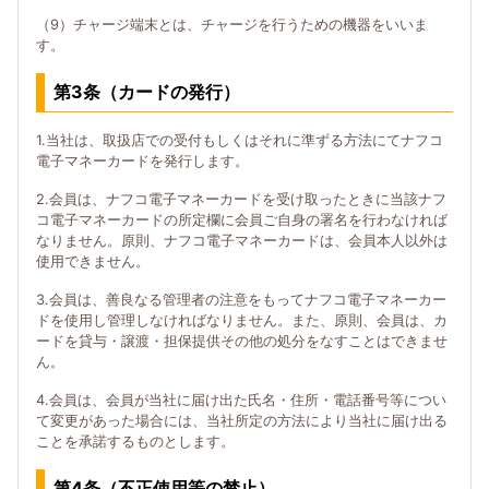
（9）チャージ端末とは、チャージを行うための機器をいいま
す。
第3条（カードの発行）
1.当社は、取扱店での受付もしくはそれに準ずる方法にてナフコ
電子マネーカードを発行します。
2.会員は、ナフコ電子マネーカードを受け取ったときに当該ナフ
コ電子マネーカードの所定欄に会員ご自身の署名を行わなければ
なりません。原則、ナフコ電子マネーカードは、会員本人以外は
使用できません。
3.会員は、善良なる管理者の注意をもってナフコ電子マネーカー
ドを使用し管理しなければなりません。また、原則、会員は、カ
ードを貸与・譲渡・担保提供その他の処分をなすことはできませ
ん。
4.会員は、会員が当社に届け出た氏名・住所・電話番号等につい
て変更があった場合には、当社所定の方法により当社に届け出る
ことを承諾するものとします。
第4条（不正使用等の禁止）