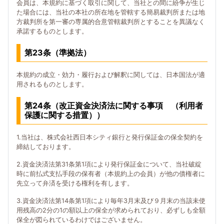
会員は、本規約に基づく取引に関して、当社との間に紛争が生じ
た場合には、当社の本社の所在地を管轄する簡易裁判所または地
方裁判所を第一審の専属的合意管轄裁判所とすることを異議なく
承諾するものとします。
第23条（準拠法）
本規約の成立・効力・履行および解釈に関しては、日本国法が適
用されるものとします。
第24条（改正資金決済法に関する事項 （利用者
保護に関する措置））
1.当社は、株式会社西日本シティ銀行と発行保証金の保全契約を
締結しております。
2.資金決済法第31条第1項により発行保証金について、当社破綻
時に前払式支払手段の保有者（本規約上の会員）が他の債権者に
先立って弁済を受ける権利を有します。
3.資金決済法第14条第1項により毎年3月末及び９月末の当該未使
用残高の2分の1の額以上の保全が求められており、必ずしも全額
保全が図られているわけではございません。