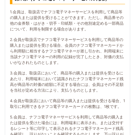
1.会員は、取扱店でナフコ電子マネーサービスを利用して商品等
の購入または提供を受けることができます。ただし、商品券その
他の金券類・はがき・切手・印紙類・その他別途定める一部商品
について、利用を制限する場合があります。
2.会員が取扱店でナフコ電子マネーサービスを利用して商品等の
購入または提供を受ける場合、会員のナフコ電子マネーカードか
ら利用額に相当するナフコ電子マネーが差し引かれ、利用端末に
当該ナフコ電子マネーの利用の記録が完了したとき、対価の支払
いがなされたものとします。
3.会員は、取扱店において、商品等の購入または提供を受けるに
あたり、利用端末において認識されたナフコ電子マネーカード残
高が商品等の対価の総額に不足する場合には、会員はその不足額
を当社が定める方法により、支払うものとします。
4.会員が取扱店において商品等の購入または提供を受ける場合、1
取引に利用できるナフコ電子マネーカードの枚数は、1枚です。
5.会員は、ナフコ電子マネーサービスを利用して商品等の購入ま
たは提供を受けた場合には、利用端末に表示され、または交付す
るレシート等に印字して表示されるナフコ電子マネーカード残高
を確認し、誤りがないことを確認するものとします。万一誤りが