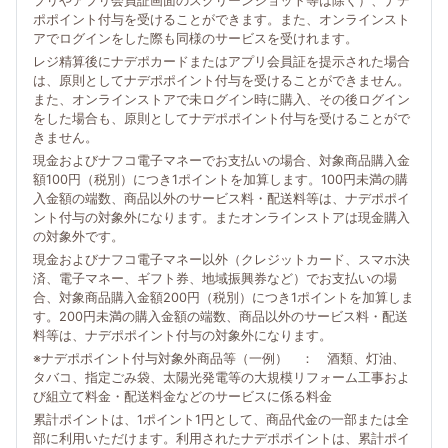
プリやアプリ会員証画面のスクリーンショット等は除く）、ナデ
ポポイント付与を受けることができます。また、オンラインスト
アでログインをした際も同様のサービスを受けれます。
レジ精算後にナデポカードまたはアプリ会員証を提示された場合
は、原則としてナデポポイント付与を受けることができません。
また、オンラインストアで未ログイン時に購入、その後ログイン
をした場合も、原則としてナデポポイント付与を受けることがで
きません。
現金およびナフコ電子マネーでお支払いの場合、対象商品購入金
額100円（税別）につき1ポイントを加算します。100円未満の購
入金額の端数、商品以外のサービス料・配送料等は、ナデポポイ
ント付与の対象外になります。またオンラインストアは現金購入
の対象外です。
現金およびナフコ電子マネー以外（クレジットカード、スマホ決
済、電子マネー、ギフト券、地域振興券など）でお支払いの場
合、対象商品購入金額200円（税別）につき1ポイントを加算しま
す。200円未満の購入金額の端数、商品以外のサービス料・配送
料等は、ナデポポイント付与の対象外になります。
※ナデポポイント付与対象外商品等（一例） ： 酒類、灯油、
タバコ、指定ごみ袋、太陽光発電等の大規模リフォーム工事およ
び組立て料金・配送料金などのサービスに係る料金
累計ポイントは、1ポイント1円として、商品代金の一部または全
部に利用いただけます。利用されたナデポポイントは、累計ポイ