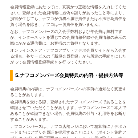
会員情報登録にあたっては、真実かつ正確な情報を入力してくだ
さい。登録された会員情報に虚偽や誤りがあったこと等により、
損害が生じても、ナフコが債務不履行責任または不法行為責任を
負う場合を除き、ナフコは一切責任を負いません。
なお、ナフコメンバーズの入会手数料および年会費は無料です
が、インターネットを通じての会員情報登録や会員情報の表示の
際にかかる通信費は、お客様のご負担となります。
オンラインストア・ナフコアプリ・ナデポ会員サイトから入会す
る場合、各サービスの「新規会員登録」から所定の手続きにした
がって会員情報登録手続きを行ってください。
5.ナフコメンバーズ会員特典の内容・提供方法等
会員特典の内容は、ナフコメンバーズへの事前の通知なく変更す
ることがあります。
会員特典を受ける際、登録されたナフコメンバーズであることを
確認させていただくことがあります。ナフコメンバーズご本人で
あることが確認できない場合、会員特典の付与・利用等をお断り
することがあります。
ナフコメンバーズは、ナフコ店舗レジにおいて精算前にナデポカ
ードまたはアプリ会員証を提示することにより（ポイント集約ア