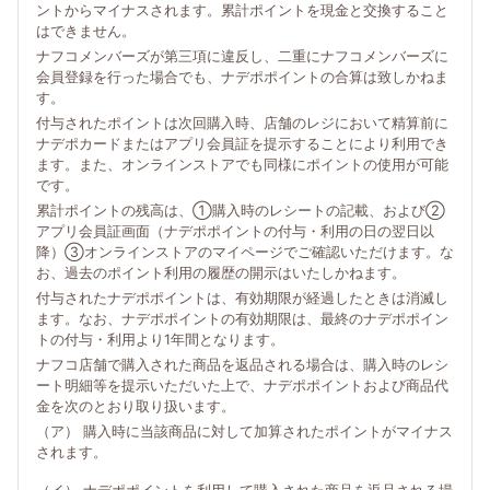
ントからマイナスされます。累計ポイントを現金と交換すること
はできません。
ナフコメンバーズが第三項に違反し、二重にナフコメンバーズに
会員登録を行った場合でも、ナデポポイントの合算は致しかねま
す。
付与されたポイントは次回購入時、店舗のレジにおいて精算前に
ナデポカードまたはアプリ会員証を提示することにより利用でき
ます。また、オンラインストアでも同様にポイントの使用が可能
です。
累計ポイントの残高は、①購入時のレシートの記載、および②
アプリ会員証画面（ナデポポイントの付与・利用の日の翌日以
降）③オンラインストアのマイページでご確認いただけます。な
お、過去のポイント利用の履歴の開示はいたしかねます。
付与されたナデポポイントは、有効期限が経過したときは消滅し
ます。なお、ナデポポイントの有効期限は、最終のナデポポイン
トの付与・利用より1年間となります。
ナフコ店舗で購入された商品を返品される場合は、購入時のレシ
ート明細等を提示いただいた上で、ナデポポイントおよび商品代
金を次のとおり取り扱います。
（ア） 購入時に当該商品に対して加算されたポイントがマイナス
されます。