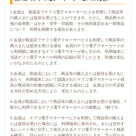
1.会員は、取扱店でナフコ電子マネーサービスを利用して商品等
の購入または提供を受けることができます。ただし、商品券その
他の金券類・はがき・切手・印紙類・その他別途定める一部商品
について、利用を制限する場合があります。
2.会員が取扱店でナフコ電子マネーサービスを利用して商品等の
購入または提供を受ける場合、会員のナフコ電子マネーカードか
ら利用額に相当するナフコ電子マネーが差し引かれ、利用端末に
当該ナフコ電子マネーの利用の記録が完了したとき、対価の支払
いがなされたものとします。
3.会員は、取扱店において、商品等の購入または提供を受けるに
あたり、利用端末において認識されたナフコ電子マネーカード残
高が商品等の対価の総額に不足する場合には、会員はその不足額
を当社が定める方法により、支払うものとします。
4.会員が取扱店において商品等の購入または提供を受ける場合、1
取引に利用できるナフコ電子マネーカードの枚数は、1枚です。
5.会員は、ナフコ電子マネーサービスを利用して商品等の購入ま
たは提供を受けた場合には、利用端末に表示され、または交付す
るレシート等に印字して表示されるナフコ電子マネーカード残高
を確認し、誤りがないことを確認するものとします。万一誤りが