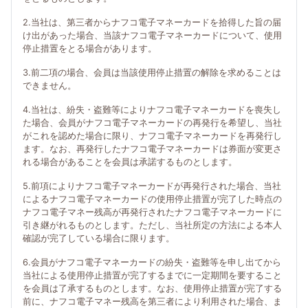
2.当社は、第三者からナフコ電子マネーカードを拾得した旨の届
け出があった場合、当該ナフコ電子マネーカードについて、使用
停止措置をとる場合があります。
3.前二項の場合、会員は当該使用停止措置の解除を求めることは
できません。
4.当社は、紛失・盗難等によりナフコ電子マネーカードを喪失し
た場合、会員がナフコ電子マネーカードの再発行を希望し、当社
がこれを認めた場合に限り、ナフコ電子マネーカードを再発行し
ます。なお、再発行したナフコ電子マネーカードは券面が変更さ
れる場合があることを会員は承諾するものとします。
5.前項によりナフコ電子マネーカードが再発行された場合、当社
によるナフコ電子マネーカードの使用停止措置が完了した時点の
ナフコ電子マネー残高が再発行されたナフコ電子マネーカードに
引き継がれるものとします。ただし、当社所定の方法による本人
確認が完了している場合に限ります。
6.会員がナフコ電子マネーカードの紛失・盗難等を申し出てから
当社による使用停止措置が完了するまでに一定期間を要すること
を会員は了承するものとします。なお、使用停止措置が完了する
前に、ナフコ電子マネー残高を第三者により利用された場合、ま