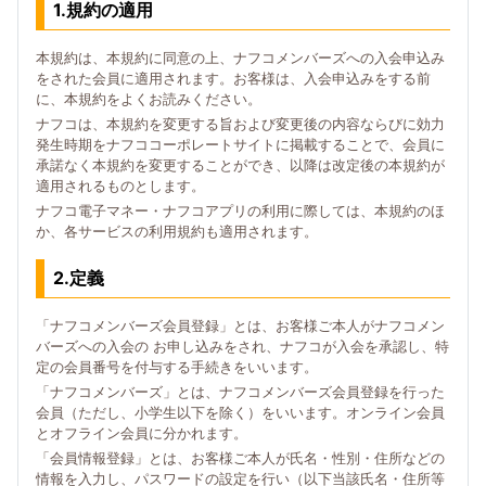
1.規約の適用
本規約は、本規約に同意の上、ナフコメンバーズへの入会申込み
をされた会員に適用されます。お客様は、入会申込みをする前
に、本規約をよくお読みください。
ナフコは、本規約を変更する旨および変更後の内容ならびに効力
発生時期をナフココーポレートサイトに掲載することで、会員に
承諾なく本規約を変更することができ、以降は改定後の本規約が
適用されるものとします。
ナフコ電子マネー・ナフコアプリの利用に際しては、本規約のほ
か、各サービスの利用規約も適用されます。
2.定義
「ナフコメンバーズ会員登録」とは、お客様ご本人がナフコメン
バーズへの入会の お申し込みをされ、ナフコが入会を承認し、特
定の会員番号を付与する手続きをいいます。
「ナフコメンバーズ」とは、ナフコメンバーズ会員登録を行った
会員（ただし、小学生以下を除く）をいいます。オンライン会員
とオフライン会員に分かれます。
「会員情報登録」とは、お客様ご本人が氏名・性別・住所などの
情報を入力し、パスワードの設定を行い（以下当該氏名・住所等