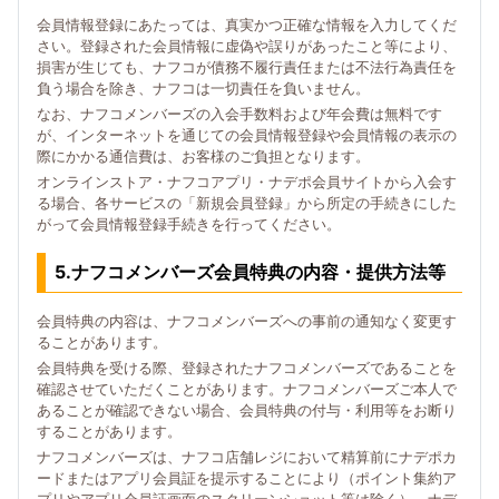
会員情報登録にあたっては、真実かつ正確な情報を入力してくだ
さい。登録された会員情報に虚偽や誤りがあったこと等により、
損害が生じても、ナフコが債務不履行責任または不法行為責任を
負う場合を除き、ナフコは一切責任を負いません。
なお、ナフコメンバーズの入会手数料および年会費は無料です
が、インターネットを通じての会員情報登録や会員情報の表示の
際にかかる通信費は、お客様のご負担となります。
オンラインストア・ナフコアプリ・ナデポ会員サイトから入会す
る場合、各サービスの「新規会員登録」から所定の手続きにした
がって会員情報登録手続きを行ってください。
5.ナフコメンバーズ会員特典の内容・提供方法等
会員特典の内容は、ナフコメンバーズへの事前の通知なく変更す
ることがあります。
会員特典を受ける際、登録されたナフコメンバーズであることを
確認させていただくことがあります。ナフコメンバーズご本人で
あることが確認できない場合、会員特典の付与・利用等をお断り
することがあります。
ナフコメンバーズは、ナフコ店舗レジにおいて精算前にナデポカ
ードまたはアプリ会員証を提示することにより（ポイント集約ア