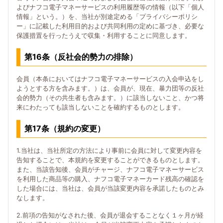
よびナフコ電子マネーサービスの利用履歴等の情報（以下「個人
情報」という。）を、当社が別途定める「プライバシーポリシ
ー」に記載した利用目的および共同利用の定めに基づき、必要な
保護措置を行ったうえで収集・利用することに同意します。
第16条（反社会的勢力の排除）
会員（本条においてはナフコ電子マネーサービスの入会申込をし
ようとする方を含みます。）は、会員が、現在、暴力団等の反社
会的勢力（その共生者も含みます。）に該当しないこと、かつ将
来にわたっても該当しないことを確約するものとします。
第17条（規約の変更）
1.当社は、当社所定の方法により事前に会員に対して変更内容を
告知することで、本規約を変更することができるものとします。
また、当該告知後、会員がチャージ、ナフコ電子マネーサービス
を利用した商品等の購入、ナフコ電子マネーカード残高の確認を
した場合には、当社は、会員が当該変更内容を承諾したものとみ
なします。
2.前項の告知がなされた後、会員が退会することなく１ヶ月が経