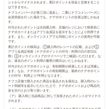
ントからマイナスされます。累計ポイントを現金と交換すること
はできません。
ナフコメンバーズが第三項に違反し、二重にナフコメンバーズに
会員登録を行った場合でも、ナデポポイントの合算は致しかねま
す。
付与されたポイントは次回購入時、店舗のレジにおいて精算前に
ナデポカードまたはアプリ会員証を提示することにより利用でき
ます。また、オンラインストアでも同様にポイントの使用が可能
です。
累計ポイントの残高は、①購入時のレシートの記載、および②
アプリ会員証画面（ナデポポイントの付与・利用の日の翌日以
降）③オンラインストアのマイページでご確認いただけます。な
お、過去のポイント利用の履歴の開示はいたしかねます。
付与されたナデポポイントは、有効期限が経過したときは消滅し
ます。なお、ナデポポイントの有効期限は、最終のナデポポイン
トの付与・利用より1年間となります。
ナフコ店舗で購入された商品を返品される場合は、購入時のレシ
ート明細等を提示いただいた上で、ナデポポイントおよび商品代
金を次のとおり取り扱います。
（ア） 購入時に当該商品に対して加算されたポイントがマイナス
されます。