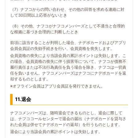
（7）ナフコからの問い合わせ、その他の回答を求める連絡に対
して30日間以上応答がないとき
（8）その他、ナフコがナフコメンバーズとして不適当と合理的
な根拠に基づき合理的に判断したとき
前項に該当することが判明した場合、ナデポカードおよびアプリ
会員会員証の失効手続きを行い、会員資格を喪失します。
会員資格の喪失により当該会員の累計ポイントは失効します。こ
の場合、会員資格の喪失に伴う損害等について、ナフコが債務不
履行責任または不法行為責任を負う場合を除き、ナフコは一切責
任を負いません。ナフコメンバーズはナフコにナデポカードを返
却するものとします。
※オフライン会員はアプリ会員証を発行できません。
11.退会
ナフコメンバーズは、随時退会できるものとし、退会に際して
は、ナフココールセンターで退会の届出（ナデポカードを貸与さ
れた会員は併せてナデポカードの返却）を行うものとします。
退会により当該会員の累計ポイントは失効します。