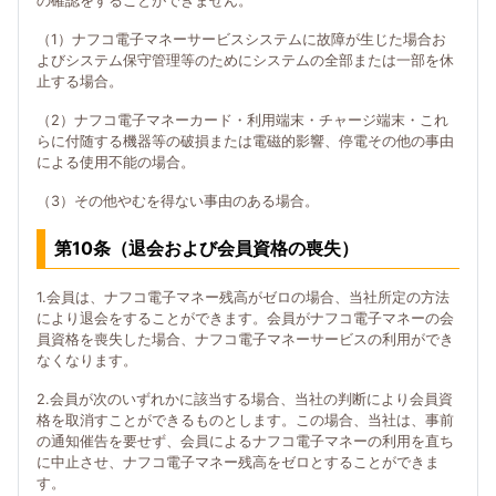
の確認をすることができません。
（1）ナフコ電子マネーサービスシステムに故障が生じた場合お
よびシステム保守管理等のためにシステムの全部または一部を休
止する場合。
（2）ナフコ電子マネーカード・利用端末・チャージ端末・これ
らに付随する機器等の破損または電磁的影響、停電その他の事由
による使用不能の場合。
（3）その他やむを得ない事由のある場合。
第10条（退会および会員資格の喪失）
1.会員は、ナフコ電子マネー残高がゼロの場合、当社所定の方法
により退会をすることができます。会員がナフコ電子マネーの会
員資格を喪失した場合、ナフコ電子マネーサービスの利用ができ
なくなります。
2.会員が次のいずれかに該当する場合、当社の判断により会員資
格を取消すことができるものとします。この場合、当社は、事前
の通知催告を要せず、会員によるナフコ電子マネーの利用を直ち
に中止させ、ナフコ電子マネー残高をゼロとすることができま
す。