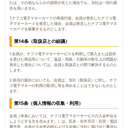
たは、その他なんらかの損害が生じた場合でも、当社は一切の責
任を負いません。
7.ナフコ電子マネーカードの再発行後、会員が喪失したナフコ電
子マネーカードを発見した場合、会員は発見したナフコ電子マネ
ーカードを破棄するものとします。
第14条（取扱店との紛議）
1.会員が、ナフコ電子マネーサービスを利用して購入または提供
を受けた商品等について、返品・瑕疵・欠陥等の取引上の問題が
発生した場合については、会員と取扱店との間で解決するものと
します。
2.前項の場合においても、会員は、当社（取扱店）に対し、ナフ
コ電子マネーの利用の取消し等を求めることはできないものとし
ます。
第15条（個人情報の収集・利用）
会員（本条においては、ナフコ電子マネーサービスの入会申込を
しようとする方を含みます。）は、氏名・生年月日・住所・電話
番号等、会員が入会申込時および入会後に当社に届け出た事項お