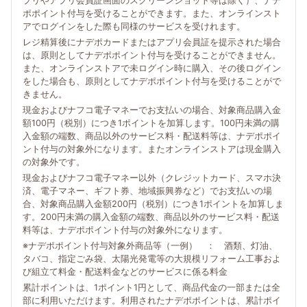
プリやアプリ会員証画面のスクリーンショット等は除く）、ナデ
ポポイント付与を受けることができます。また、オンラインスト
アでログインをした際も同様のサービスを受けれます。
レジ精算後にナデポカードまたはアプリ会員証を提示された場合
は、原則としてナデポポイント付与を受けることができません。
また、オンラインストアで未ログイン時に購入、その後ログイン
をした場合も、原則としてナデポポイント付与を受けることがで
きません。
現金およびナフコ電子マネーでお支払いの場合、対象商品購入金
額100円（税別）につき1ポイントを加算します。100円未満の購
入金額の端数、商品以外のサービス料・配送料等は、ナデポポイ
ント付与の対象外になります。またオンラインストアは現金購入
の対象外です。
現金およびナフコ電子マネー以外（クレジットカード、スマホ決
済、電子マネー、ギフト券、地域振興券など）でお支払いの場
合、対象商品購入金額200円（税別）につき1ポイントを加算しま
す。200円未満の購入金額の端数、商品以外のサービス料・配送
料等は、ナデポポイント付与の対象外になります。
※ナデポポイント付与対象外商品等（一例） ： 酒類、灯油、
タバコ、指定ごみ袋、太陽光発電等の大規模リフォーム工事およ
び組立て料金・配送料金などのサービスに係る料金
累計ポイントは、1ポイント1円として、商品代金の一部または全
部に利用いただけます。利用されたナデポポイントは、累計ポイ