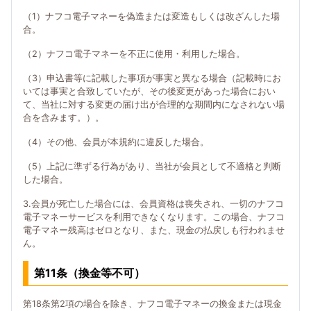
（1）ナフコ電子マネーを偽造または変造もしくは改ざんした場
合。
（2）ナフコ電子マネーを不正に使用・利用した場合。
（3）申込書等に記載した事項が事実と異なる場合（記載時にお
いては事実と合致していたが、その後変更があった場合におい
て、当社に対する変更の届け出が合理的な期間内になされない場
合を含みます。）。
（4）その他、会員が本規約に違反した場合。
（5）上記に準ずる行為があり、当社が会員として不適格と判断
した場合。
3.会員が死亡した場合には、会員資格は喪失され、一切のナフコ
電子マネーサービスを利用できなくなります。この場合、ナフコ
電子マネー残高はゼロとなり、また、現金の払戻しも行われませ
ん。
第11条（換金等不可）
第18条第2項の場合を除き、ナフコ電子マネーの換金または現金