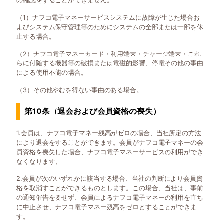
の確認をすることができません。
（1）ナフコ電子マネーサービスシステムに故障が生じた場合お
よびシステム保守管理等のためにシステムの全部または一部を休
止する場合。
（2）ナフコ電子マネーカード・利用端末・チャージ端末・これ
らに付随する機器等の破損または電磁的影響、停電その他の事由
による使用不能の場合。
（3）その他やむを得ない事由のある場合。
第10条（退会および会員資格の喪失）
1.会員は、ナフコ電子マネー残高がゼロの場合、当社所定の方法
により退会をすることができます。会員がナフコ電子マネーの会
員資格を喪失した場合、ナフコ電子マネーサービスの利用ができ
なくなります。
2.会員が次のいずれかに該当する場合、当社の判断により会員資
格を取消すことができるものとします。この場合、当社は、事前
の通知催告を要せず、会員によるナフコ電子マネーの利用を直ち
に中止させ、ナフコ電子マネー残高をゼロとすることができま
す。