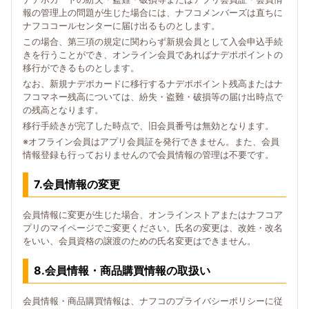
報の管理上の問題が生じた場合には、ナフコメンバーズは直ちに
ナフココールセンターに届け出るものとします。
この場合、第三項の規定に関わらず新規会員として入会申込手続
きを行うことができ、オンライン会員であればナデポポイントの
移行ができるものとします。
なお、新規ナデポカードに移行するナデポポイント残高またはナ
フコマネー残高については、紛失・盗難・破損等の届け出時点で
の残高となります。
移行手続きが完了した時点で、旧会員番号は無効となります。
※オフライン会員はアプリ会員証を発行できません。また、会員
情報登録も行っておりませんので会員情報の管理は不要です。
7.会員情報の変更
会員情報に変更が生じた場合、オンラインストアまたはナフコア
プリのマイページでご変更ください。氏名の変更は、改姓・改名
をいい、会員資格の譲渡のための氏名変更はできません。
8.会員情報・商品購買情報の取扱い
会員情報・商品購買情報は、ナフコのプライバシーポリシーに従