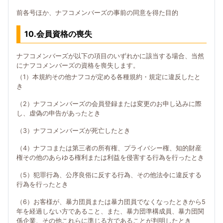
前各号ほか、ナフコメンバーズの事前の同意を得た目的
10.会員資格の喪失
ナフコメンバーズが以下の項目のいずれかに該当する場合、当然
にナフコメンバーズの資格を喪失します。
（1）本規約その他ナフコが定める各種規約・規定に違反したと
き
（2）ナフコメンバーズの会員登録または変更のお申し込みに際
し、虚偽の申告があったとき
（3）ナフコメンバーズが死亡したとき
（4）ナフコまたは第三者の所有権、プライバシー権、知的財産
権その他のあらゆる権利または利益を侵害する行為を行ったとき
（5）犯罪行為、公序良俗に反する行為、その他法令に違反する
行為を行ったとき
（6）お客様が、暴力団員または暴力団員でなくなったときから5
年を経過しない方であること、また、暴力団準構成員、暴力団関
係企業、その他これらに準じる方であることが判明したとき