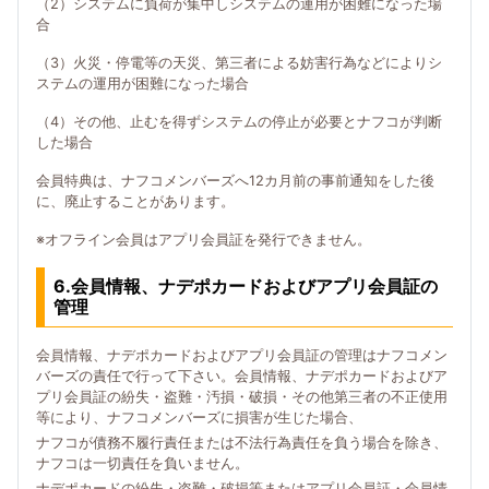
（2）システムに負荷が集中しシステムの運用が困難になった場
合
（3）火災・停電等の天災、第三者による妨害行為などによりシ
ステムの運用が困難になった場合
（4）その他、止むを得ずシステムの停止が必要とナフコが判断
した場合
会員特典は、ナフコメンバーズへ12カ月前の事前通知をした後
に、廃止することがあります。
※オフライン会員はアプリ会員証を発行できません。
6.会員情報、ナデポカードおよびアプリ会員証の
管理
会員情報、ナデポカードおよびアプリ会員証の管理はナフコメン
バーズの責任で行って下さい。会員情報、ナデポカードおよびア
プリ会員証の紛失・盗難・汚損・破損・その他第三者の不正使用
等により、ナフコメンバーズに損害が生じた場合、
ナフコが債務不履行責任または不法行為責任を負う場合を除き、
ナフコは一切責任を負いません。
ナデポカードの紛失・盗難・破損等またはアプリ会員証・会員情