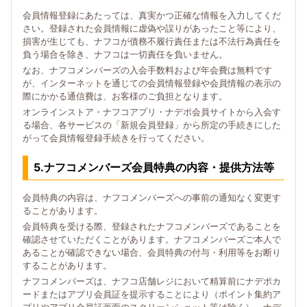
会員情報登録にあたっては、真実かつ正確な情報を入力してくだ
さい。登録された会員情報に虚偽や誤りがあったこと等により、
損害が生じても、ナフコが債務不履行責任または不法行為責任を
負う場合を除き、ナフコは一切責任を負いません。
なお、ナフコメンバーズの入会手数料および年会費は無料です
が、インターネットを通じての会員情報登録や会員情報の表示の
際にかかる通信費は、お客様のご負担となります。
オンラインストア・ナフコアプリ・ナデポ会員サイトから入会す
る場合、各サービスの「新規会員登録」から所定の手続きにした
がって会員情報登録手続きを行ってください。
5.ナフコメンバーズ会員特典の内容・提供方法等
会員特典の内容は、ナフコメンバーズへの事前の通知なく変更す
ることがあります。
会員特典を受ける際、登録されたナフコメンバーズであることを
確認させていただくことがあります。ナフコメンバーズご本人で
あることが確認できない場合、会員特典の付与・利用等をお断り
することがあります。
ナフコメンバーズは、ナフコ店舗レジにおいて精算前にナデポカ
ードまたはアプリ会員証を提示することにより（ポイント集約ア