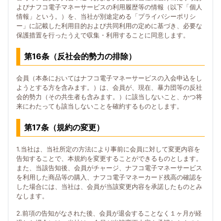
よびナフコ電子マネーサービスの利用履歴等の情報（以下「個人
情報」という。）を、当社が別途定める「プライバシーポリシ
ー」に記載した利用目的および共同利用の定めに基づき、必要な
保護措置を行ったうえで収集・利用することに同意します。
第16条（反社会的勢力の排除）
会員（本条においてはナフコ電子マネーサービスの入会申込をし
ようとする方を含みます。）は、会員が、現在、暴力団等の反社
会的勢力（その共生者も含みます。）に該当しないこと、かつ将
来にわたっても該当しないことを確約するものとします。
第17条（規約の変更）
1.当社は、当社所定の方法により事前に会員に対して変更内容を
告知することで、本規約を変更することができるものとします。
また、当該告知後、会員がチャージ、ナフコ電子マネーサービス
を利用した商品等の購入、ナフコ電子マネーカード残高の確認を
した場合には、当社は、会員が当該変更内容を承諾したものとみ
なします。
2.前項の告知がなされた後、会員が退会することなく１ヶ月が経