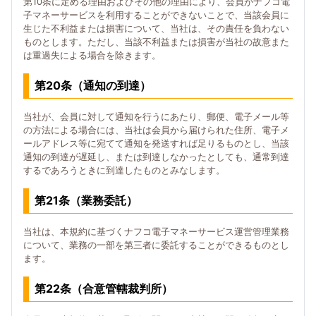
第10条に定める理由およびその他の理由により、会員がナフコ電
子マネーサービスを利用することができないことで、当該会員に
生じた不利益または損害について、当社は、その責任を負わない
ものとします。ただし、当該不利益または損害が当社の故意また
は重過失による場合を除きます。
第20条（通知の到達）
当社が、会員に対して通知を行うにあたり、郵便、電子メール等
の方法による場合には、当社は会員から届けられた住所、電子メ
ールアドレス等に宛てて通知を発送すれば足りるものとし、当該
通知の到達が遅延し、または到達しなかったとしても、通常到達
するであろうときに到達したものとみなします。
第21条（業務委託）
当社は、本規約に基づくナフコ電子マネーサービス運営管理業務
について、業務の一部を第三者に委託することができるものとし
ます。
第22条（合意管轄裁判所）