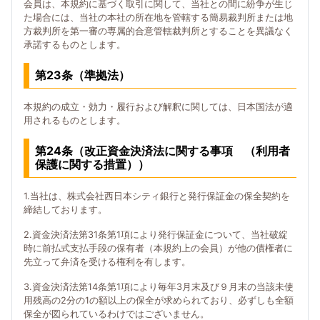
会員は、本規約に基づく取引に関して、当社との間に紛争が生じ
た場合には、当社の本社の所在地を管轄する簡易裁判所または地
方裁判所を第一審の専属的合意管轄裁判所とすることを異議なく
承諾するものとします。
第23条（準拠法）
本規約の成立・効力・履行および解釈に関しては、日本国法が適
用されるものとします。
第24条（改正資金決済法に関する事項 （利用者
保護に関する措置））
1.当社は、株式会社西日本シティ銀行と発行保証金の保全契約を
締結しております。
2.資金決済法第31条第1項により発行保証金について、当社破綻
時に前払式支払手段の保有者（本規約上の会員）が他の債権者に
先立って弁済を受ける権利を有します。
3.資金決済法第14条第1項により毎年3月末及び９月末の当該未使
用残高の2分の1の額以上の保全が求められており、必ずしも全額
保全が図られているわけではございません。