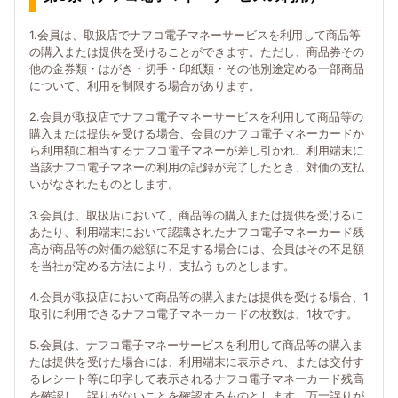
1.会員は、取扱店でナフコ電子マネーサービスを利用して商品等
の購入または提供を受けることができます。ただし、商品券その
他の金券類・はがき・切手・印紙類・その他別途定める一部商品
について、利用を制限する場合があります。
2.会員が取扱店でナフコ電子マネーサービスを利用して商品等の
購入または提供を受ける場合、会員のナフコ電子マネーカードか
ら利用額に相当するナフコ電子マネーが差し引かれ、利用端末に
当該ナフコ電子マネーの利用の記録が完了したとき、対価の支払
いがなされたものとします。
3.会員は、取扱店において、商品等の購入または提供を受けるに
あたり、利用端末において認識されたナフコ電子マネーカード残
高が商品等の対価の総額に不足する場合には、会員はその不足額
を当社が定める方法により、支払うものとします。
4.会員が取扱店において商品等の購入または提供を受ける場合、1
取引に利用できるナフコ電子マネーカードの枚数は、1枚です。
5.会員は、ナフコ電子マネーサービスを利用して商品等の購入ま
たは提供を受けた場合には、利用端末に表示され、または交付す
るレシート等に印字して表示されるナフコ電子マネーカード残高
を確認し、誤りがないことを確認するものとします。万一誤りが