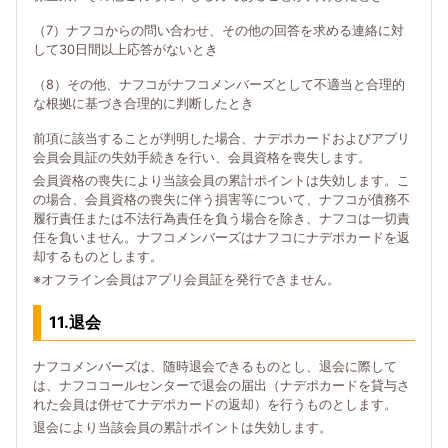
（7）ナフコからの問い合わせ、その他の回答を求める連絡に対
して30日間以上応答がないとき
（8）その他、ナフコがナフコメンバーズとして不適当と合理的
な根拠に基づき合理的に判断したとき
前項に該当することが判明した場合、ナデポカードおよびアプリ
会員会員証の失効手続きを行い、会員資格を喪失します。
会員資格の喪失により当該会員の累計ポイントは失効します。こ
の場合、会員資格の喪失に伴う損害等について、ナフコが債務不
履行責任または不法行為責任を負う場合を除き、ナフコは一切責
任を負いません。ナフコメンバーズはナフコにナデポカードを返
却するものとします。
※オフライン会員はアプリ会員証を発行できません。
11.退会
ナフコメンバーズは、随時退会できるものとし、退会に際して
は、ナフココールセンターで退会の届出（ナデポカードを貸与さ
れた会員は併せてナデポカードの返却）を行うものとします。
退会により当該会員の累計ポイントは失効します。