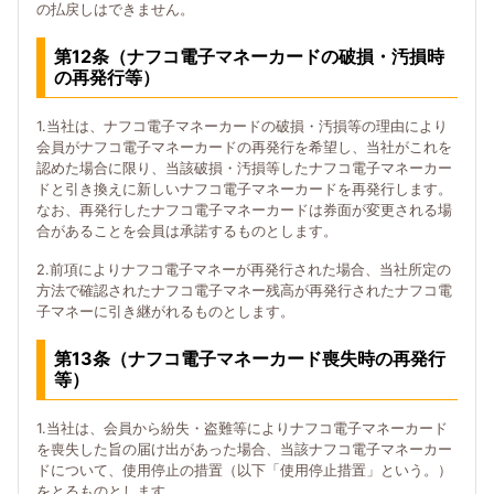
の払戻しはできません。
第12条（ナフコ電子マネーカードの破損・汚損時
の再発行等）
1.当社は、ナフコ電子マネーカードの破損・汚損等の理由により
会員がナフコ電子マネーカードの再発行を希望し、当社がこれを
認めた場合に限り、当該破損・汚損等したナフコ電子マネーカー
ドと引き換えに新しいナフコ電子マネーカードを再発行します。
なお、再発行したナフコ電子マネーカードは券面が変更される場
合があることを会員は承諾するものとします。
2.前項によりナフコ電子マネーが再発行された場合、当社所定の
方法で確認されたナフコ電子マネー残高が再発行されたナフコ電
子マネーに引き継がれるものとします。
第13条（ナフコ電子マネーカード喪失時の再発行
等）
1.当社は、会員から紛失・盗難等によりナフコ電子マネーカード
を喪失した旨の届け出があった場合、当該ナフコ電子マネーカー
ドについて、使用停止の措置（以下「使用停止措置」という。）
をとるものとします。