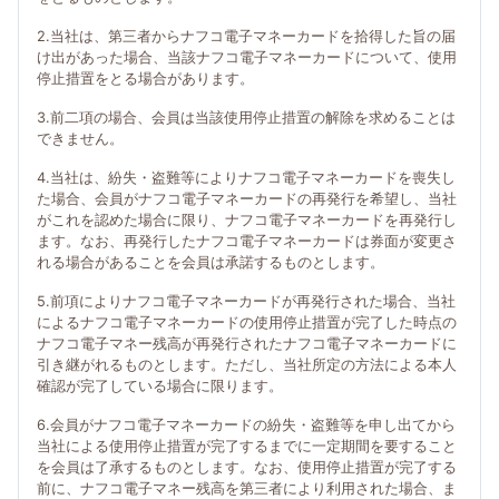
2.当社は、第三者からナフコ電子マネーカードを拾得した旨の届
け出があった場合、当該ナフコ電子マネーカードについて、使用
停止措置をとる場合があります。
3.前二項の場合、会員は当該使用停止措置の解除を求めることは
できません。
4.当社は、紛失・盗難等によりナフコ電子マネーカードを喪失し
た場合、会員がナフコ電子マネーカードの再発行を希望し、当社
がこれを認めた場合に限り、ナフコ電子マネーカードを再発行し
ます。なお、再発行したナフコ電子マネーカードは券面が変更さ
れる場合があることを会員は承諾するものとします。
5.前項によりナフコ電子マネーカードが再発行された場合、当社
によるナフコ電子マネーカードの使用停止措置が完了した時点の
ナフコ電子マネー残高が再発行されたナフコ電子マネーカードに
引き継がれるものとします。ただし、当社所定の方法による本人
確認が完了している場合に限ります。
6.会員がナフコ電子マネーカードの紛失・盗難等を申し出てから
当社による使用停止措置が完了するまでに一定期間を要すること
を会員は了承するものとします。なお、使用停止措置が完了する
前に、ナフコ電子マネー残高を第三者により利用された場合、ま