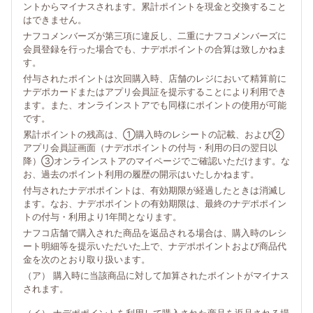
ントからマイナスされます。累計ポイントを現金と交換すること
はできません。
ナフコメンバーズが第三項に違反し、二重にナフコメンバーズに
会員登録を行った場合でも、ナデポポイントの合算は致しかねま
す。
付与されたポイントは次回購入時、店舗のレジにおいて精算前に
ナデポカードまたはアプリ会員証を提示することにより利用でき
ます。また、オンラインストアでも同様にポイントの使用が可能
です。
累計ポイントの残高は、①購入時のレシートの記載、および②
アプリ会員証画面（ナデポポイントの付与・利用の日の翌日以
降）③オンラインストアのマイページでご確認いただけます。な
お、過去のポイント利用の履歴の開示はいたしかねます。
付与されたナデポポイントは、有効期限が経過したときは消滅し
ます。なお、ナデポポイントの有効期限は、最終のナデポポイン
トの付与・利用より1年間となります。
ナフコ店舗で購入された商品を返品される場合は、購入時のレシ
ート明細等を提示いただいた上で、ナデポポイントおよび商品代
金を次のとおり取り扱います。
（ア） 購入時に当該商品に対して加算されたポイントがマイナス
されます。