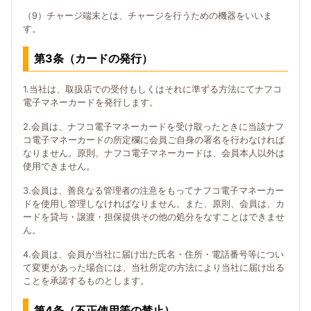
（9）チャージ端末とは、チャージを行うための機器をいいま
す。
第3条（カードの発行）
1.当社は、取扱店での受付もしくはそれに準ずる方法にてナフコ
電子マネーカードを発行します。
2.会員は、ナフコ電子マネーカードを受け取ったときに当該ナフ
コ電子マネーカードの所定欄に会員ご自身の署名を行わなければ
なりません。原則、ナフコ電子マネーカードは、会員本人以外は
使用できません。
3.会員は、善良なる管理者の注意をもってナフコ電子マネーカー
ドを使用し管理しなければなりません。また、原則、会員は、カ
ードを貸与・譲渡・担保提供その他の処分をなすことはできませ
ん。
4.会員は、会員が当社に届け出た氏名・住所・電話番号等につい
て変更があった場合には、当社所定の方法により当社に届け出る
ことを承諾するものとします。
第4条（不正使用等の禁止）