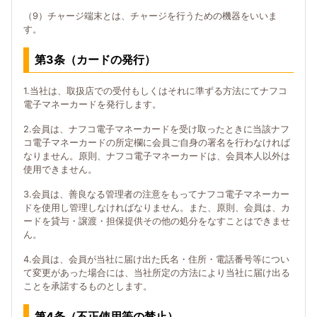
（9）チャージ端末とは、チャージを行うための機器をいいま
す。
第3条（カードの発行）
1.当社は、取扱店での受付もしくはそれに準ずる方法にてナフコ
電子マネーカードを発行します。
2.会員は、ナフコ電子マネーカードを受け取ったときに当該ナフ
コ電子マネーカードの所定欄に会員ご自身の署名を行わなければ
なりません。原則、ナフコ電子マネーカードは、会員本人以外は
使用できません。
3.会員は、善良なる管理者の注意をもってナフコ電子マネーカー
ドを使用し管理しなければなりません。また、原則、会員は、カ
ードを貸与・譲渡・担保提供その他の処分をなすことはできませ
ん。
4.会員は、会員が当社に届け出た氏名・住所・電話番号等につい
て変更があった場合には、当社所定の方法により当社に届け出る
ことを承諾するものとします。
第4条（不正使用等の禁止）