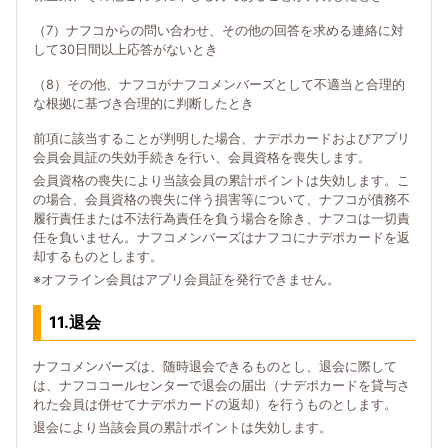
（7）ナフコからの問い合わせ、その他の回答を求める連絡に対
して30日間以上応答がないとき
（8）その他、ナフコがナフコメンバーズとして不適当と合理的
な根拠に基づき合理的に判断したとき
前項に該当することが判明した場合、ナデポカードおよびアプリ
会員会員証の失効手続きを行い、会員資格を喪失します。
会員資格の喪失により当該会員の累計ポイントは失効します。こ
の場合、会員資格の喪失に伴う損害等について、ナフコが債務不
履行責任または不法行為責任を負う場合を除き、ナフコは一切責
任を負いません。ナフコメンバーズはナフコにナデポカードを返
却するものとします。
※オフライン会員はアプリ会員証を発行できません。
11.退会
ナフコメンバーズは、随時退会できるものとし、退会に際して
は、ナフココールセンターで退会の届出（ナデポカードを貸与さ
れた会員は併せてナデポカードの返却）を行うものとします。
退会により当該会員の累計ポイントは失効します。