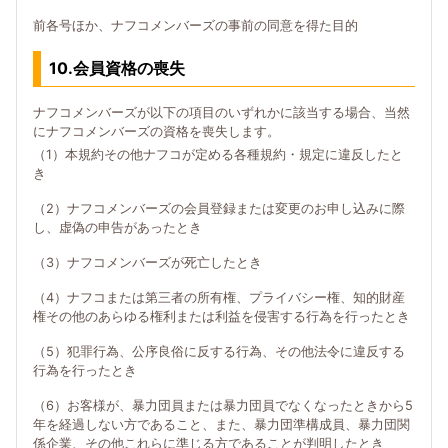
前各号ほか、ナフコメンバーズの事前の同意を得た目的
10.会員資格の喪失
ナフコメンバーズが以下の項目のいずれかに該当する場合、当然
にナフコメンバーズの資格を喪失します。
（1）本規約その他ナフコが定める各種規約・規定に違反したと
き
（2）ナフコメンバーズの会員登録または変更のお申し込みに際
し、虚偽の申告があったとき
（3）ナフコメンバーズが死亡したとき
（4）ナフコまたは第三者の所有権、プライバシー権、知的財産
権その他のあらゆる権利または利益を侵害する行為を行ったとき
（5）犯罪行為、公序良俗に反する行為、その他法令に違反する
行為を行ったとき
（6）お客様が、暴力団員または暴力団員でなくなったときから5
年を経過しない方であること、また、暴力団準構成員、暴力団関
係企業、その他これらに準じる方であることが判明したとき