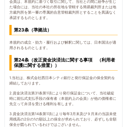
会員は、本規約に基づく取引に関して、当社との間に紛争が生じ
た場合には、当社の本社の所在地を管轄する簡易裁判所または地
方裁判所を第一審の専属的合意管轄裁判所とすることを異議なく
承諾するものとします。
第23条（準拠法）
本規約の成立・効力・履行および解釈に関しては、日本国法が適
用されるものとします。
第24条（改正資金決済法に関する事項 （利用者
保護に関する措置））
1.当社は、株式会社西日本シティ銀行と発行保証金の保全契約を
締結しております。
2.資金決済法第31条第1項により発行保証金について、当社破綻
時に前払式支払手段の保有者（本規約上の会員）が他の債権者に
先立って弁済を受ける権利を有します。
3.資金決済法第14条第1項により毎年3月末及び９月末の当該未使
用残高の2分の1の額以上の保全が求められており、必ずしも全額
保全が図られているわけではございません。