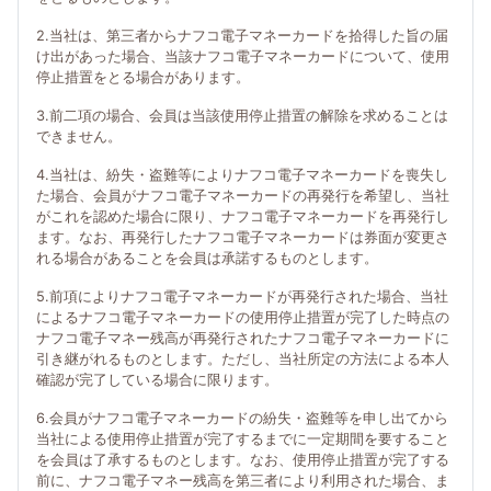
2.当社は、第三者からナフコ電子マネーカードを拾得した旨の届
け出があった場合、当該ナフコ電子マネーカードについて、使用
停止措置をとる場合があります。
3.前二項の場合、会員は当該使用停止措置の解除を求めることは
できません。
4.当社は、紛失・盗難等によりナフコ電子マネーカードを喪失し
た場合、会員がナフコ電子マネーカードの再発行を希望し、当社
がこれを認めた場合に限り、ナフコ電子マネーカードを再発行し
ます。なお、再発行したナフコ電子マネーカードは券面が変更さ
れる場合があることを会員は承諾するものとします。
5.前項によりナフコ電子マネーカードが再発行された場合、当社
によるナフコ電子マネーカードの使用停止措置が完了した時点の
ナフコ電子マネー残高が再発行されたナフコ電子マネーカードに
引き継がれるものとします。ただし、当社所定の方法による本人
確認が完了している場合に限ります。
6.会員がナフコ電子マネーカードの紛失・盗難等を申し出てから
当社による使用停止措置が完了するまでに一定期間を要すること
を会員は了承するものとします。なお、使用停止措置が完了する
前に、ナフコ電子マネー残高を第三者により利用された場合、ま