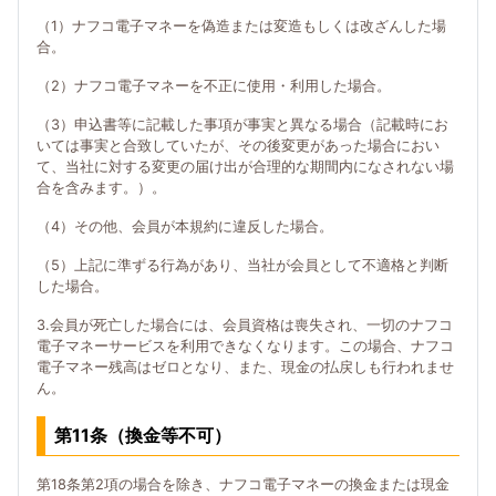
（1）ナフコ電子マネーを偽造または変造もしくは改ざんした場
合。
（2）ナフコ電子マネーを不正に使用・利用した場合。
（3）申込書等に記載した事項が事実と異なる場合（記載時にお
いては事実と合致していたが、その後変更があった場合におい
て、当社に対する変更の届け出が合理的な期間内になされない場
合を含みます。）。
（4）その他、会員が本規約に違反した場合。
（5）上記に準ずる行為があり、当社が会員として不適格と判断
した場合。
3.会員が死亡した場合には、会員資格は喪失され、一切のナフコ
電子マネーサービスを利用できなくなります。この場合、ナフコ
電子マネー残高はゼロとなり、また、現金の払戻しも行われませ
ん。
第11条（換金等不可）
第18条第2項の場合を除き、ナフコ電子マネーの換金または現金