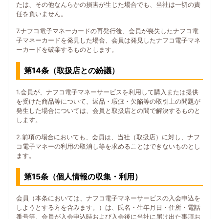
たは、その他なんらかの損害が生じた場合でも、当社は一切の責
任を負いません。
7.ナフコ電子マネーカードの再発行後、会員が喪失したナフコ電
子マネーカードを発見した場合、会員は発見したナフコ電子マネ
ーカードを破棄するものとします。
第14条（取扱店との紛議）
1.会員が、ナフコ電子マネーサービスを利用して購入または提供
を受けた商品等について、返品・瑕疵・欠陥等の取引上の問題が
発生した場合については、会員と取扱店との間で解決するものと
します。
2.前項の場合においても、会員は、当社（取扱店）に対し、ナフ
コ電子マネーの利用の取消し等を求めることはできないものとし
ます。
第15条（個人情報の収集・利用）
会員（本条においては、ナフコ電子マネーサービスの入会申込を
しようとする方を含みます。）は、氏名・生年月日・住所・電話
番号等、会員が入会申込時および入会後に当社に届け出た事項お