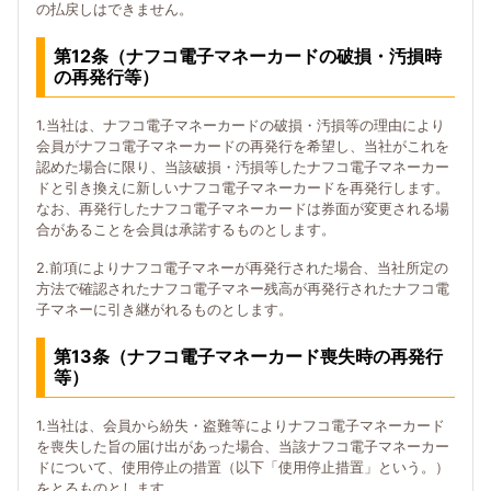
の払戻しはできません。
第12条（ナフコ電子マネーカードの破損・汚損時
の再発行等）
1.当社は、ナフコ電子マネーカードの破損・汚損等の理由により
会員がナフコ電子マネーカードの再発行を希望し、当社がこれを
認めた場合に限り、当該破損・汚損等したナフコ電子マネーカー
ドと引き換えに新しいナフコ電子マネーカードを再発行します。
なお、再発行したナフコ電子マネーカードは券面が変更される場
合があることを会員は承諾するものとします。
2.前項によりナフコ電子マネーが再発行された場合、当社所定の
方法で確認されたナフコ電子マネー残高が再発行されたナフコ電
子マネーに引き継がれるものとします。
第13条（ナフコ電子マネーカード喪失時の再発行
等）
1.当社は、会員から紛失・盗難等によりナフコ電子マネーカード
を喪失した旨の届け出があった場合、当該ナフコ電子マネーカー
ドについて、使用停止の措置（以下「使用停止措置」という。）
をとるものとします。