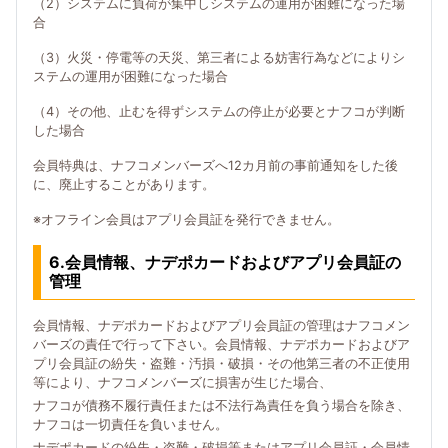
（2）システムに負荷が集中しシステムの運用が困難になった場
合
（3）火災・停電等の天災、第三者による妨害行為などによりシ
ステムの運用が困難になった場合
（4）その他、止むを得ずシステムの停止が必要とナフコが判断
した場合
会員特典は、ナフコメンバーズへ12カ月前の事前通知をした後
に、廃止することがあります。
※オフライン会員はアプリ会員証を発行できません。
6.会員情報、ナデポカードおよびアプリ会員証の
管理
会員情報、ナデポカードおよびアプリ会員証の管理はナフコメン
バーズの責任で行って下さい。会員情報、ナデポカードおよびア
プリ会員証の紛失・盗難・汚損・破損・その他第三者の不正使用
等により、ナフコメンバーズに損害が生じた場合、
ナフコが債務不履行責任または不法行為責任を負う場合を除き、
ナフコは一切責任を負いません。
ナデポカードの紛失・盗難・破損等またはアプリ会員証・会員情