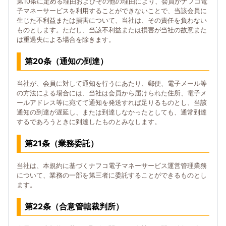
第10条に定める理由およびその他の理由により、会員がナフコ電
子マネーサービスを利用することができないことで、当該会員に
生じた不利益または損害について、当社は、その責任を負わない
ものとします。ただし、当該不利益または損害が当社の故意また
は重過失による場合を除きます。
第20条（通知の到達）
当社が、会員に対して通知を行うにあたり、郵便、電子メール等
の方法による場合には、当社は会員から届けられた住所、電子メ
ールアドレス等に宛てて通知を発送すれば足りるものとし、当該
通知の到達が遅延し、または到達しなかったとしても、通常到達
するであろうときに到達したものとみなします。
第21条（業務委託）
当社は、本規約に基づくナフコ電子マネーサービス運営管理業務
について、業務の一部を第三者に委託することができるものとし
ます。
第22条（合意管轄裁判所）