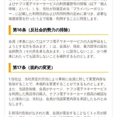
よびナフコ電子マネーサービスの利用履歴等の情報（以下「個人
情報」という。）を、当社が別途定める「プライバシーポリシ
ー」に記載した利用目的および共同利用の定めに基づき、必要な
保護措置を行ったうえで収集・利用することに同意します。
第16条（反社会的勢力の排除）
会員（本条においてはナフコ電子マネーサービスの入会申込をし
ようとする方を含みます。）は、会員が、現在、暴力団等の反社
会的勢力（その共生者も含みます。）に該当しないこと、かつ将
来にわたっても該当しないことを確約するものとします。
第17条（規約の変更）
1.当社は、当社所定の方法により事前に会員に対して変更内容を
告知することで、本規約を変更することができるものとします。
また、当該告知後、会員がチャージ、ナフコ電子マネーサービス
を利用した商品等の購入、ナフコ電子マネーカード残高の確認を
した場合には、当社は、会員が当該変更内容を承諾したものとみ
なします。
2.前項の告知がなされた後、会員が退会することなく１ヶ月が経