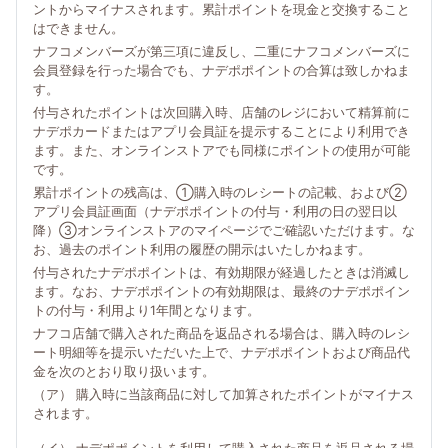
ントからマイナスされます。累計ポイントを現金と交換すること
はできません。
ナフコメンバーズが第三項に違反し、二重にナフコメンバーズに
会員登録を行った場合でも、ナデポポイントの合算は致しかねま
す。
付与されたポイントは次回購入時、店舗のレジにおいて精算前に
ナデポカードまたはアプリ会員証を提示することにより利用でき
ます。また、オンラインストアでも同様にポイントの使用が可能
です。
累計ポイントの残高は、①購入時のレシートの記載、および②
アプリ会員証画面（ナデポポイントの付与・利用の日の翌日以
降）③オンラインストアのマイページでご確認いただけます。な
お、過去のポイント利用の履歴の開示はいたしかねます。
付与されたナデポポイントは、有効期限が経過したときは消滅し
ます。なお、ナデポポイントの有効期限は、最終のナデポポイン
トの付与・利用より1年間となります。
ナフコ店舗で購入された商品を返品される場合は、購入時のレシ
ート明細等を提示いただいた上で、ナデポポイントおよび商品代
金を次のとおり取り扱います。
（ア） 購入時に当該商品に対して加算されたポイントがマイナス
されます。