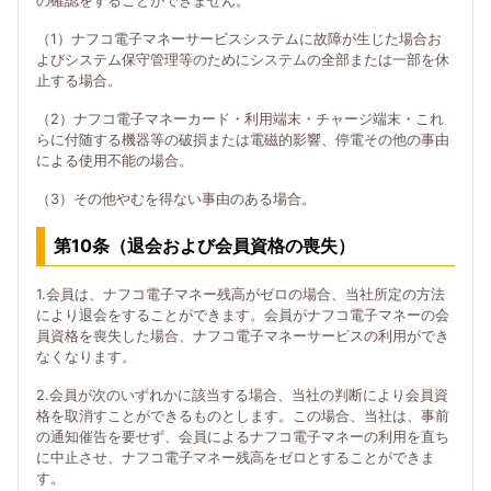
の確認をすることができません。
（1）ナフコ電子マネーサービスシステムに故障が生じた場合お
よびシステム保守管理等のためにシステムの全部または一部を休
止する場合。
（2）ナフコ電子マネーカード・利用端末・チャージ端末・これ
らに付随する機器等の破損または電磁的影響、停電その他の事由
による使用不能の場合。
（3）その他やむを得ない事由のある場合。
第10条（退会および会員資格の喪失）
1.会員は、ナフコ電子マネー残高がゼロの場合、当社所定の方法
により退会をすることができます。会員がナフコ電子マネーの会
員資格を喪失した場合、ナフコ電子マネーサービスの利用ができ
なくなります。
2.会員が次のいずれかに該当する場合、当社の判断により会員資
格を取消すことができるものとします。この場合、当社は、事前
の通知催告を要せず、会員によるナフコ電子マネーの利用を直ち
に中止させ、ナフコ電子マネー残高をゼロとすることができま
す。