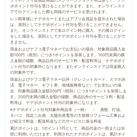
プリやアプリ会員証画面のスクリーンショット等は除く）、ナデ
ポポイント付与を受けることができます。また、オンラインスト
アでログインをした際も同様のサービスを受けれます。
レジ精算後にナデポカードまたはアプリ会員証を提示された場合
は、原則としてナデポポイント付与を受けることができません。
また、オンラインストアで未ログイン時に購入、その後ログイン
をした場合も、原則としてナデポポイント付与を受けることがで
きません。
現金およびナフコ電子マネーでお支払いの場合、対象商品購入金
額100円（税別）につき1ポイントを加算します。100円未満の購
入金額の端数、商品以外のサービス料・配送料等は、ナデポポイ
ント付与の対象外になります。またオンラインストアは現金購入
の対象外です。
現金およびナフコ電子マネー以外（クレジットカード、スマホ決
済、電子マネー、ギフト券、地域振興券など）でお支払いの場
合、対象商品購入金額200円（税別）につき1ポイントを加算しま
す。200円未満の購入金額の端数、商品以外のサービス料・配送
料等は、ナデポポイント付与の対象外になります。
※ナデポポイント付与対象外商品等（一例） ： 酒類、灯油、
タバコ、指定ごみ袋、太陽光発電等の大規模リフォーム工事およ
び組立て料金・配送料金などのサービスに係る料金
累計ポイントは、1ポイント1円として、商品代金の一部または全
部に利用いただけます。利用されたナデポポイントは、累計ポイ