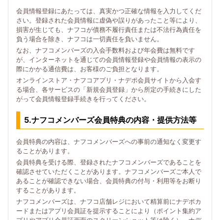
会員情報登録にあたっては、真実かつ正確な情報を入力してくだ
さい。登録された会員情報に虚偽や誤りがあったこと等により、
損害が生じても、ナフコが債務不履行責任または不法行為責任を
負う場合を除き、ナフコは一切責任を負いません。
なお、ナフコメンバーズの入会手数料および年会費は無料です
が、インターネットを通じての会員情報登録や会員情報の表示の
際にかかる通信費は、お客様のご負担となります。
オンラインストア・ナフコアプリ・ナデポ会員サイトから入会す
る場合、各サービスの「新規会員登録」から所定の手続きにした
がって会員情報登録手続きを行ってください。
5.ナフコメンバーズ会員特典の内容・提供方法等
会員特典の内容は、ナフコメンバーズへの事前の通知なく変更す
ることがあります。
会員特典を受ける際、登録されたナフコメンバーズであることを
確認させていただくことがあります。ナフコメンバーズご本人で
あることが確認できない場合、会員特典の付与・利用等をお断り
することがあります。
ナフコメンバーズは、ナフコ店舗レジにおいて精算前にナデポカ
ードまたはアプリ会員証を提示することにより（ポイント集約ア