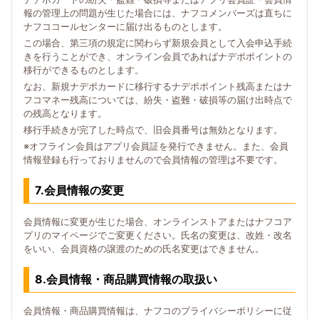
報の管理上の問題が生じた場合には、ナフコメンバーズは直ちに
ナフココールセンターに届け出るものとします。
この場合、第三項の規定に関わらず新規会員として入会申込手続
きを行うことができ、オンライン会員であればナデポポイントの
移行ができるものとします。
なお、新規ナデポカードに移行するナデポポイント残高またはナ
フコマネー残高については、紛失・盗難・破損等の届け出時点で
の残高となります。
移行手続きが完了した時点で、旧会員番号は無効となります。
※オフライン会員はアプリ会員証を発行できません。また、会員
情報登録も行っておりませんので会員情報の管理は不要です。
7.会員情報の変更
会員情報に変更が生じた場合、オンラインストアまたはナフコア
プリのマイページでご変更ください。氏名の変更は、改姓・改名
をいい、会員資格の譲渡のための氏名変更はできません。
8.会員情報・商品購買情報の取扱い
会員情報・商品購買情報は、ナフコのプライバシーポリシーに従