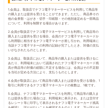
1.会員は、取扱店でナフコ電子マネーサービスを利用して商品等
の購入または提供を受けることができます。ただし、商品券その
他の金券類・はがき・切手・印紙類・その他別途定める一部商品
について、利用を制限する場合があります。
2.会員が取扱店でナフコ電子マネーサービスを利用して商品等の
購入または提供を受ける場合、会員のナフコ電子マネーカードか
ら利用額に相当するナフコ電子マネーが差し引かれ、利用端末に
当該ナフコ電子マネーの利用の記録が完了したとき、対価の支払
いがなされたものとします。
3.会員は、取扱店において、商品等の購入または提供を受けるに
あたり、利用端末において認識されたナフコ電子マネーカード残
高が商品等の対価の総額に不足する場合には、会員はその不足額
を当社が定める方法により、支払うものとします。
4.会員が取扱店において商品等の購入または提供を受ける場合、1
取引に利用できるナフコ電子マネーカードの枚数は、1枚です。
5.会員は、ナフコ電子マネーサービスを利用して商品等の購入ま
たは提供を受けた場合には、利用端末に表示され、または交付す
るレシート等に印字して表示されるナフコ電子マネーカード残高
を確認し、誤りがないことを確認するものとします。万一誤りが