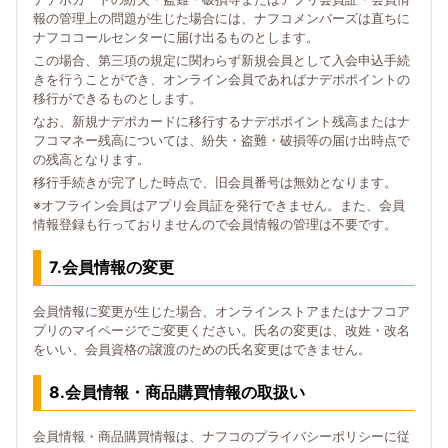
報の管理上の問題が生じた場合には、ナフコメンバーズは直ちに
ナフココールセンターに届け出るものとします。
この場合、第三項の規定に関わらず新規会員として入会申込手続
きを行うことができ、オンライン会員であればナデポポイントの
移行ができるものとします。
なお、新規ナデポカードに移行するナデポポイント残高またはナ
フコマネー残高については、紛失・盗難・破損等の届け出時点で
の残高となります。
移行手続きが完了した時点で、旧会員番号は無効となります。
※オフライン会員はアプリ会員証を発行できません。また、会員
情報登録も行っておりませんので会員情報の管理は不要です。
7.会員情報の変更
会員情報に変更が生じた場合、オンラインストアまたはナフコア
プリのマイページでご変更ください。氏名の変更は、改姓・改名
をいい、会員資格の譲渡のための氏名変更はできません。
8.会員情報・商品購買情報の取扱い
会員情報・商品購買情報は、ナフコのプライバシーポリシーに従