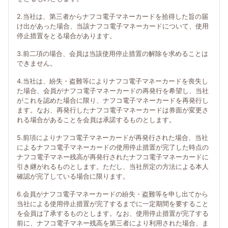
2.当社は、第三者からナフコ電子マネーカードを拾得した旨の届
け出があった場合、当該ナフコ電子マネーカードについて、使用
停止措置をとる場合があります。
3.前二項の場合、会員は当該使用停止措置の解除を求めることは
できません。
4.当社は、紛失・盗難等によりナフコ電子マネーカードを喪失し
た場合、会員がナフコ電子マネーカードの再発行を希望し、当社
がこれを認めた場合に限り、ナフコ電子マネーカードを再発行し
ます。なお、再発行したナフコ電子マネーカードは券面が変更さ
れる場合があることを会員は承諾するものとします。
5.前項によりナフコ電子マネーカードが再発行された場合、当社
によるナフコ電子マネーカードの使用停止措置が完了した時点の
ナフコ電子マネー残高が再発行されたナフコ電子マネーカードに
引き継がれるものとします。ただし、当社所定の方法による本人
確認が完了している場合に限ります。
6.会員がナフコ電子マネーカードの紛失・盗難等を申し出てから
当社による使用停止措置が完了するまでに一定期間を要すること
を会員は了承するものとします。なお、使用停止措置が完了する
前に、ナフコ電子マネー残高を第三者により利用された場合、ま