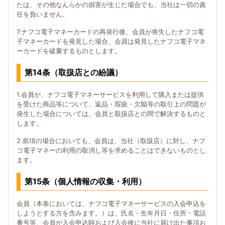
たは、その他なんらかの損害が生じた場合でも、当社は一切の責
任を負いません。
7.ナフコ電子マネーカードの再発行後、会員が喪失したナフコ電
子マネーカードを発見した場合、会員は発見したナフコ電子マネ
ーカードを破棄するものとします。
第14条（取扱店との紛議）
1.会員が、ナフコ電子マネーサービスを利用して購入または提供
を受けた商品等について、返品・瑕疵・欠陥等の取引上の問題が
発生した場合については、会員と取扱店との間で解決するものと
します。
2.前項の場合においても、会員は、当社（取扱店）に対し、ナフ
コ電子マネーの利用の取消し等を求めることはできないものとし
ます。
第15条（個人情報の収集・利用）
会員（本条においては、ナフコ電子マネーサービスの入会申込を
しようとする方を含みます。）は、氏名・生年月日・住所・電話
番号等、会員が入会申込時および入会後に当社に届け出た事項お