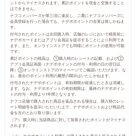
ントからマイナスされます。累計ポイントを現金と交換すること
はできません。
ナフコメンバーズが第三項に違反し、二重にナフコメンバーズに
会員登録を行った場合でも、ナデポポイントの合算は致しかねま
す。
付与されたポイントは次回購入時、店舗のレジにおいて精算前に
ナデポカードまたはアプリ会員証を提示することにより利用でき
ます。また、オンラインストアでも同様にポイントの使用が可能
です。
累計ポイントの残高は、①購入時のレシートの記載、および②
アプリ会員証画面（ナデポポイントの付与・利用の日の翌日以
降）③オンラインストアのマイページでご確認いただけます。な
お、過去のポイント利用の履歴の開示はいたしかねます。
付与されたナデポポイントは、有効期限が経過したときは消滅し
ます。なお、ナデポポイントの有効期限は、最終のナデポポイン
トの付与・利用より1年間となります。
ナフコ店舗で購入された商品を返品される場合は、購入時のレシ
ート明細等を提示いただいた上で、ナデポポイントおよび商品代
金を次のとおり取り扱います。
（ア） 購入時に当該商品に対して加算されたポイントがマイナス
されます。