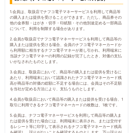
1.会員は、取扱店でナフコ電子マネーサービスを利用して商品等
の購入または提供を受けることができます。ただし、商品券その
他の金券類・はがき・切手・印紙類・その他別途定める一部商品
について、利用を制限する場合があります。
2.会員が取扱店でナフコ電子マネーサービスを利用して商品等の
購入または提供を受ける場合、会員のナフコ電子マネーカードか
ら利用額に相当するナフコ電子マネーが差し引かれ、利用端末に
当該ナフコ電子マネーの利用の記録が完了したとき、対価の支払
いがなされたものとします。
3.会員は、取扱店において、商品等の購入または提供を受けるに
あたり、利用端末において認識されたナフコ電子マネーカード残
高が商品等の対価の総額に不足する場合には、会員はその不足額
を当社が定める方法により、支払うものとします。
4.会員が取扱店において商品等の購入または提供を受ける場合、1
取引に利用できるナフコ電子マネーカードの枚数は、1枚です。
5.会員は、ナフコ電子マネーサービスを利用して商品等の購入ま
たは提供を受けた場合には、利用端末に表示され、または交付す
るレシート等に印字して表示されるナフコ電子マネーカード残高
を確認し、誤りがないことを確認するものとします。万一誤りが