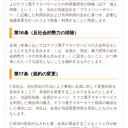
よびナフコ電子マネーサービスの利用履歴等の情報（以下「個人
情報」という。）を、当社が別途定める「プライバシーポリシ
ー」に記載した利用目的および共同利用の定めに基づき、必要な
保護措置を行ったうえで収集・利用することに同意します。
第16条（反社会的勢力の排除）
会員（本条においてはナフコ電子マネーサービスの入会申込をし
ようとする方を含みます。）は、会員が、現在、暴力団等の反社
会的勢力（その共生者も含みます。）に該当しないこと、かつ将
来にわたっても該当しないことを確約するものとします。
第17条（規約の変更）
1.当社は、当社所定の方法により事前に会員に対して変更内容を
告知することで、本規約を変更することができるものとします。
また、当該告知後、会員がチャージ、ナフコ電子マネーサービス
を利用した商品等の購入、ナフコ電子マネーカード残高の確認を
した場合には、当社は、会員が当該変更内容を承諾したものとみ
なします。
2.前項の告知がなされた後、会員が退会することなく１ヶ月が経