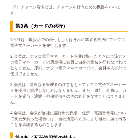
（9）チャージ端末とは、チャージを行うための機器をいいま
す。
第3条（カードの発行）
1.当社は、取扱店での受付もしくはそれに準ずる方法にてナフコ
電子マネーカードを発行します。
2.会員は、ナフコ電子マネーカードを受け取ったときに当該ナフ
コ電子マネーカードの所定欄に会員ご自身の署名を行わなければ
なりません。原則、ナフコ電子マネーカードは、会員本人以外は
使用できません。
3.会員は、善良なる管理者の注意をもってナフコ電子マネーカー
ドを使用し管理しなければなりません。また、原則、会員は、カ
ードを貸与・譲渡・担保提供その他の処分をなすことはできませ
ん。
4.会員は、会員が当社に届け出た氏名・住所・電話番号等につい
て変更があった場合には、当社所定の方法により当社に届け出る
ことを承諾するものとします。
第4条（不正使用等の禁止）