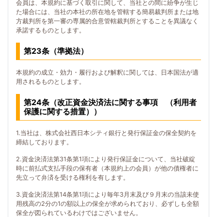
会員は、本規約に基づく取引に関して、当社との間に紛争が生じ
た場合には、当社の本社の所在地を管轄する簡易裁判所または地
方裁判所を第一審の専属的合意管轄裁判所とすることを異議なく
承諾するものとします。
第23条（準拠法）
本規約の成立・効力・履行および解釈に関しては、日本国法が適
用されるものとします。
第24条（改正資金決済法に関する事項 （利用者
保護に関する措置））
1.当社は、株式会社西日本シティ銀行と発行保証金の保全契約を
締結しております。
2.資金決済法第31条第1項により発行保証金について、当社破綻
時に前払式支払手段の保有者（本規約上の会員）が他の債権者に
先立って弁済を受ける権利を有します。
3.資金決済法第14条第1項により毎年3月末及び９月末の当該未使
用残高の2分の1の額以上の保全が求められており、必ずしも全額
保全が図られているわけではございません。