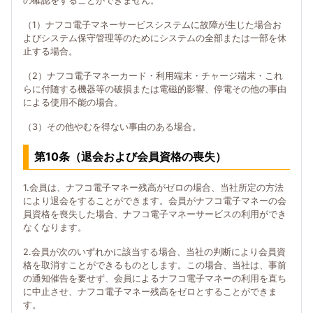
の確認をすることができません。
（1）ナフコ電子マネーサービスシステムに故障が生じた場合お
よびシステム保守管理等のためにシステムの全部または一部を休
止する場合。
（2）ナフコ電子マネーカード・利用端末・チャージ端末・これ
らに付随する機器等の破損または電磁的影響、停電その他の事由
による使用不能の場合。
（3）その他やむを得ない事由のある場合。
第10条（退会および会員資格の喪失）
1.会員は、ナフコ電子マネー残高がゼロの場合、当社所定の方法
により退会をすることができます。会員がナフコ電子マネーの会
員資格を喪失した場合、ナフコ電子マネーサービスの利用ができ
なくなります。
2.会員が次のいずれかに該当する場合、当社の判断により会員資
格を取消すことができるものとします。この場合、当社は、事前
の通知催告を要せず、会員によるナフコ電子マネーの利用を直ち
に中止させ、ナフコ電子マネー残高をゼロとすることができま
す。