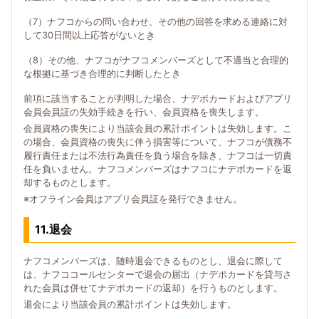
（7）ナフコからの問い合わせ、その他の回答を求める連絡に対
して30日間以上応答がないとき
（8）その他、ナフコがナフコメンバーズとして不適当と合理的
な根拠に基づき合理的に判断したとき
前項に該当することが判明した場合、ナデポカードおよびアプリ
会員会員証の失効手続きを行い、会員資格を喪失します。
会員資格の喪失により当該会員の累計ポイントは失効します。こ
の場合、会員資格の喪失に伴う損害等について、ナフコが債務不
履行責任または不法行為責任を負う場合を除き、ナフコは一切責
任を負いません。ナフコメンバーズはナフコにナデポカードを返
却するものとします。
※オフライン会員はアプリ会員証を発行できません。
11.退会
ナフコメンバーズは、随時退会できるものとし、退会に際して
は、ナフココールセンターで退会の届出（ナデポカードを貸与さ
れた会員は併せてナデポカードの返却）を行うものとします。
退会により当該会員の累計ポイントは失効します。