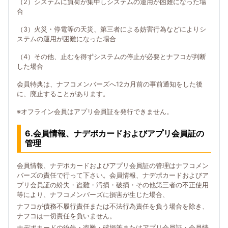
（2）システムに負荷が集中しシステムの運用が困難になった場
合
（3）火災・停電等の天災、第三者による妨害行為などによりシ
ステムの運用が困難になった場合
（4）その他、止むを得ずシステムの停止が必要とナフコが判断
した場合
会員特典は、ナフコメンバーズへ12カ月前の事前通知をした後
に、廃止することがあります。
※オフライン会員はアプリ会員証を発行できません。
6.会員情報、ナデポカードおよびアプリ会員証の
管理
会員情報、ナデポカードおよびアプリ会員証の管理はナフコメン
バーズの責任で行って下さい。会員情報、ナデポカードおよびア
プリ会員証の紛失・盗難・汚損・破損・その他第三者の不正使用
等により、ナフコメンバーズに損害が生じた場合、
ナフコが債務不履行責任または不法行為責任を負う場合を除き、
ナフコは一切責任を負いません。
ナデポカードの紛失・盗難・破損等またはアプリ会員証・会員情