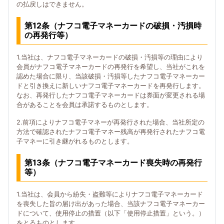
の払戻しはできません。
第12条（ナフコ電子マネーカードの破損・汚損時
の再発行等）
1.当社は、ナフコ電子マネーカードの破損・汚損等の理由により
会員がナフコ電子マネーカードの再発行を希望し、当社がこれを
認めた場合に限り、当該破損・汚損等したナフコ電子マネーカー
ドと引き換えに新しいナフコ電子マネーカードを再発行します。
なお、再発行したナフコ電子マネーカードは券面が変更される場
合があることを会員は承諾するものとします。
2.前項によりナフコ電子マネーが再発行された場合、当社所定の
方法で確認されたナフコ電子マネー残高が再発行されたナフコ電
子マネーに引き継がれるものとします。
第13条（ナフコ電子マネーカード喪失時の再発行
等）
1.当社は、会員から紛失・盗難等によりナフコ電子マネーカード
を喪失した旨の届け出があった場合、当該ナフコ電子マネーカー
ドについて、使用停止の措置（以下「使用停止措置」という。）
をとるものとします。