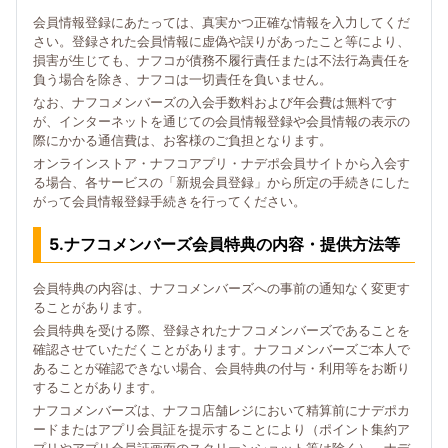
会員情報登録にあたっては、真実かつ正確な情報を入力してくだ
さい。登録された会員情報に虚偽や誤りがあったこと等により、
損害が生じても、ナフコが債務不履行責任または不法行為責任を
負う場合を除き、ナフコは一切責任を負いません。
なお、ナフコメンバーズの入会手数料および年会費は無料です
が、インターネットを通じての会員情報登録や会員情報の表示の
際にかかる通信費は、お客様のご負担となります。
オンラインストア・ナフコアプリ・ナデポ会員サイトから入会す
る場合、各サービスの「新規会員登録」から所定の手続きにした
がって会員情報登録手続きを行ってください。
5.ナフコメンバーズ会員特典の内容・提供方法等
会員特典の内容は、ナフコメンバーズへの事前の通知なく変更す
ることがあります。
会員特典を受ける際、登録されたナフコメンバーズであることを
確認させていただくことがあります。ナフコメンバーズご本人で
あることが確認できない場合、会員特典の付与・利用等をお断り
することがあります。
ナフコメンバーズは、ナフコ店舗レジにおいて精算前にナデポカ
ードまたはアプリ会員証を提示することにより（ポイント集約ア