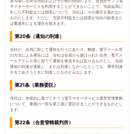
第10条に定める理由およびその他の理由により、会員がナフコ電
子マネーサービスを利用することができないことで、当該会員に
生じた不利益または損害について、当社は、その責任を負わない
ものとします。ただし、当該不利益または損害が当社の故意また
は重過失による場合を除きます。
第20条（通知の到達）
当社が、会員に対して通知を行うにあたり、郵便、電子メール等
の方法による場合には、当社は会員から届けられた住所、電子メ
ールアドレス等に宛てて通知を発送すれば足りるものとし、当該
通知の到達が遅延し、または到達しなかったとしても、通常到達
するであろうときに到達したものとみなします。
第21条（業務委託）
当社は、本規約に基づくナフコ電子マネーサービス運営管理業務
について、業務の一部を第三者に委託することができるものとし
ます。
第22条（合意管轄裁判所）