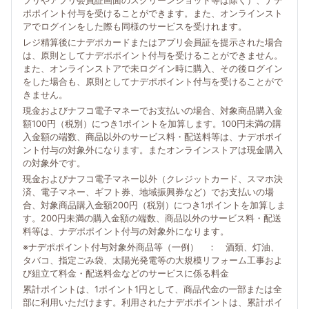
プリやアプリ会員証画面のスクリーンショット等は除く）、ナデ
ポポイント付与を受けることができます。また、オンラインスト
アでログインをした際も同様のサービスを受けれます。
レジ精算後にナデポカードまたはアプリ会員証を提示された場合
は、原則としてナデポポイント付与を受けることができません。
また、オンラインストアで未ログイン時に購入、その後ログイン
をした場合も、原則としてナデポポイント付与を受けることがで
きません。
現金およびナフコ電子マネーでお支払いの場合、対象商品購入金
額100円（税別）につき1ポイントを加算します。100円未満の購
入金額の端数、商品以外のサービス料・配送料等は、ナデポポイ
ント付与の対象外になります。またオンラインストアは現金購入
の対象外です。
現金およびナフコ電子マネー以外（クレジットカード、スマホ決
済、電子マネー、ギフト券、地域振興券など）でお支払いの場
合、対象商品購入金額200円（税別）につき1ポイントを加算しま
す。200円未満の購入金額の端数、商品以外のサービス料・配送
料等は、ナデポポイント付与の対象外になります。
※ナデポポイント付与対象外商品等（一例） ： 酒類、灯油、
タバコ、指定ごみ袋、太陽光発電等の大規模リフォーム工事およ
び組立て料金・配送料金などのサービスに係る料金
累計ポイントは、1ポイント1円として、商品代金の一部または全
部に利用いただけます。利用されたナデポポイントは、累計ポイ