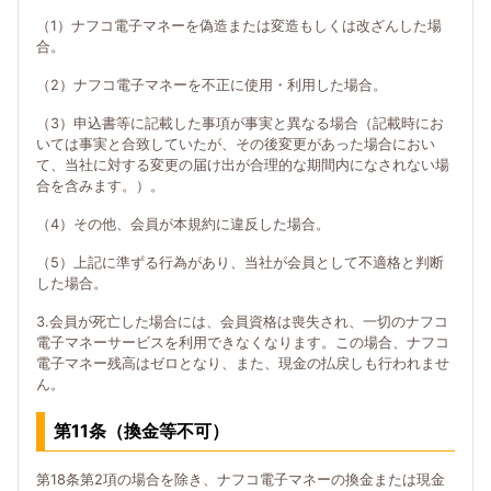
（1）ナフコ電子マネーを偽造または変造もしくは改ざんした場
合。
（2）ナフコ電子マネーを不正に使用・利用した場合。
（3）申込書等に記載した事項が事実と異なる場合（記載時にお
いては事実と合致していたが、その後変更があった場合におい
て、当社に対する変更の届け出が合理的な期間内になされない場
合を含みます。）。
（4）その他、会員が本規約に違反した場合。
（5）上記に準ずる行為があり、当社が会員として不適格と判断
した場合。
3.会員が死亡した場合には、会員資格は喪失され、一切のナフコ
電子マネーサービスを利用できなくなります。この場合、ナフコ
電子マネー残高はゼロとなり、また、現金の払戻しも行われませ
ん。
第11条（換金等不可）
第18条第2項の場合を除き、ナフコ電子マネーの換金または現金