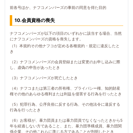
前各号ほか、ナフコメンバーズの事前の同意を得た目的
10.会員資格の喪失
ナフコメンバーズが以下の項目のいずれかに該当する場合、当然
にナフコメンバーズの資格を喪失します。
（1）本規約その他ナフコが定める各種規約・規定に違反したと
き
（2）ナフコメンバーズの会員登録または変更のお申し込みに際
し、虚偽の申告があったとき
（3）ナフコメンバーズが死亡したとき
（4）ナフコまたは第三者の所有権、プライバシー権、知的財産
権その他のあらゆる権利または利益を侵害する行為を行ったとき
（5）犯罪行為、公序良俗に反する行為、その他法令に違反する
行為を行ったとき
（6）お客様が、暴力団員または暴力団員でなくなったときから5
年を経過しない方であること、また、暴力団準構成員、暴力団関
係企業、その他これらに準じる方であることが判明したとき