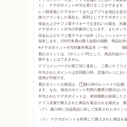
く）、ナデポポイント付与を受けることができます。
レジ精算後にナデポカードまたはアプリ会員証を提示
後ログインをした場合も、原則としてナデポポイント
現金およびナフコ電子マネーでお支払いの場合、対象商
ナデポポイント付与の対象外になります。またオンラ
現金およびナフコ電子マネー以外（クレジットカード
加算します。200円未満の購入金額の端数、商品以
※ナデポポイント付与対象外商品等（一例） ： 酒
累計ポイントは、1ポイント1円として、商品代金の
換することはできません。
ナフコメンバーズが第三項に違反し、二重にナフコメ
付与されたポイントは次回購入時、店舗のレジにおい
使用が可能です。
累計ポイントの残高は、①購入時のレシートの記載
ます。なお、過去のポイント利用の履歴の開示はいた
付与されたナデポポイントは、有効期限が経過したと
ナフコ店舗で購入された商品を返品される場合は、購
（ア） 購入時に当該商品に対して加算されたポイン
（イ） ナデポポイントを利用して購入された商品を