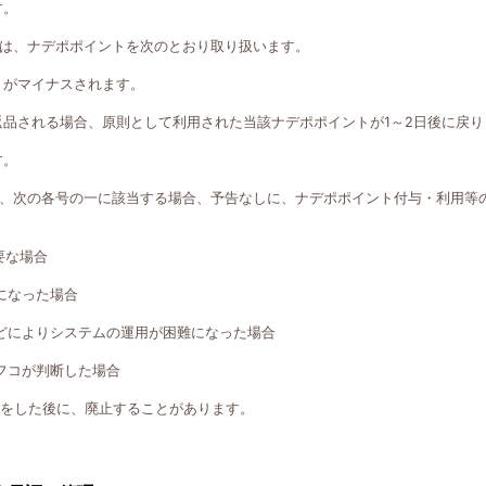
す。
は、ナデポポイントを次のとおり取り扱います。
トがマイナスされます。
返品される場合、原則として利用された当該ナデポポイントが1～2日後に戻り
す。
、次の各号の一に該当する場合、予告なしに、ナデポポイント付与・利用等
要な場合
になった場合
どによりシステムの運用が困難になった場合
フコが判断した場合
知をした後に、廃止することがあります。