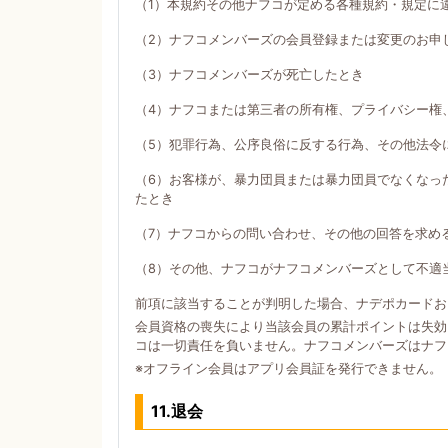
（1）本規約その他ナフコが定める各種規約・規定に
（2）ナフコメンバーズの会員登録または変更のお申
（3）ナフコメンバーズが死亡したとき
（4）ナフコまたは第三者の所有権、プライバシー権
（5）犯罪行為、公序良俗に反する行為、その他法令
（6）お客様が、暴力団員または暴力団員でなくなっ
たとき
（7）ナフコからの問い合わせ、その他の回答を求め
（8）その他、ナフコがナフコメンバーズとして不適
前項に該当することが判明した場合、ナデポカードお
会員資格の喪失により当該会員の累計ポイントは失効
コは一切責任を負いません。ナフコメンバーズはナフ
※オフライン会員はアプリ会員証を発行できません。
11.退会