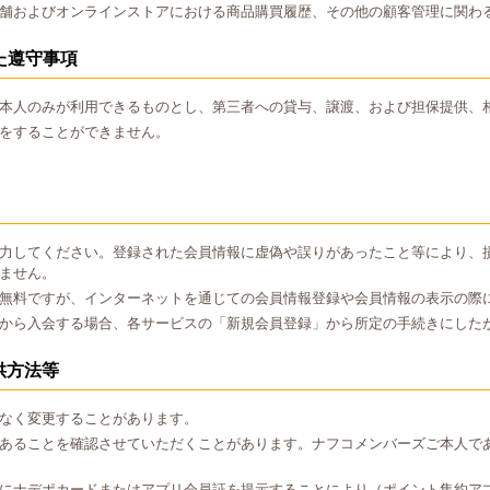
舗およびオンラインストアにおける商品購買履歴、その他の顧客管理に関わ
た遵守事項
本人のみが利用できるものとし、第三者への貸与、譲渡、および担保提供、
をすることができません。
力してください。登録された会員情報に虚偽や誤りがあったこと等により、
ません。
無料ですが、インターネットを通じての会員情報登録や会員情報の表示の際
から入会する場合、各サービスの「新規会員登録」から所定の手続きにした
供方法等
なく変更することがあります。
あることを確認させていただくことがあります。ナフコメンバーズご本人で
にナデポカードまたはアプリ会員証を提示することにより（ポイント集約ア