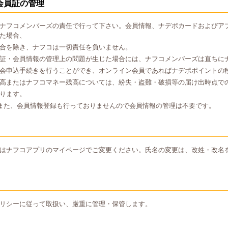
会員証の管理
ナフコメンバーズの責任で行って下さい。会員情報、ナデポカードおよびア
た場合、
合を除き、ナフコは一切責任を負いません。
証・会員情報の管理上の問題が生じた場合には、ナフコメンバーズは直ちに
会申込手続きを行うことができ、オンライン会員であればナデポポイントの
高またはナフコマネー残高については、紛失・盗難・破損等の届け出時点で
ります。
また、会員情報登録も行っておりませんので会員情報の管理は不要です。
はナフコアプリのマイページでご変更ください。氏名の変更は、改姓・改名
リシーに従って取扱い、厳重に管理・保管します。