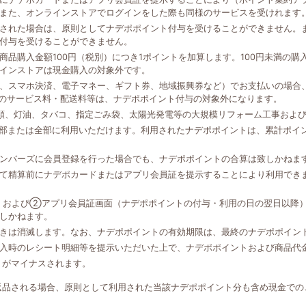
また、オンラインストアでログインをした際も同様のサービスを受けれます
された場合は、原則としてナデポポイント付与を受けることができません。
付与を受けることができません。
品購入金額100円（税別）につき1ポイントを加算します。100円未満の
インストアは現金購入の対象外です。
、スマホ決済、電子マネー、ギフト券、地域振興券など）でお支払いの場合、
外のサービス料・配送料等は、ナデポポイント付与の対象外になります。
類、灯油、タバコ、指定ごみ袋、太陽光発電等の大規模リフォーム工事およ
一部または全部に利用いただけます。利用されたナデポポイントは、累計ポイ
ンバーズに会員登録を行った場合でも、ナデポポイントの合算は致しかねま
て精算前にナデポカードまたはアプリ会員証を提示することにより利用でき
、および②アプリ会員証画面（ナデポポイントの付与・利用の日の翌日以降
しかねます。
きは消滅します。なお、ナデポポイントの有効期限は、最終のナデポポイン
入時のレシート明細等を提示いただいた上で、ナデポポイントおよび商品代
トがマイナスされます。
返品される場合、原則として利用された当該ナデポポイント分も含め現金での