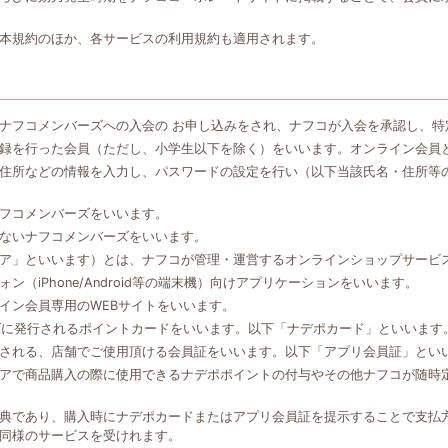
本規約のほか、各サービスの利用規約も適用されます。
ナフコメンバーズへの入会の お申し込みをされ、ナフコが入会を承認し、特
録を行った会員（ただし、小学生以下を除く）をいいます。オンライン会員
住所などの情報を入力し、パスワードの設定を行い（以下当該氏名・住所等
フコメンバーズをいいます。
ないナフコメンバーズをいいます。
ア」といいます）とは、ナフコが管理・運営するオンラインショップサービ
（iPhone/Android等の端末機）向けアプリケーションをいいます。
イン会員専用のWEBサイトをいいます。
ズに発行されるポイントカードをいいます。以下「ナデポカード」といいます
される、店舗でご使用頂ける会員証をいいます。以下「アプリ会員証」とい
アで商品購入の際に使用できるナデポポイントの付与やその他ナフコが随時
典であり、購入時にナデポカードまたはアプリ会員証を提示することで支払
同様のサービスを受けれます。