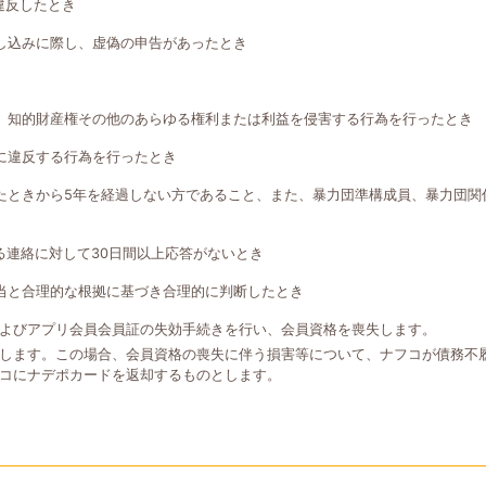
違反したとき
し込みに際し、虚偽の申告があったとき
、知的財産権その他のあらゆる権利または利益を侵害する行為を行ったとき
に違反する行為を行ったとき
たときから5年を経過しない方であること、また、暴力団準構成員、暴力団関
る連絡に対して30日間以上応答がないとき
当と合理的な根拠に基づき合理的に判断したとき
よびアプリ会員会員証の失効手続きを行い、会員資格を喪失します。
します。この場合、会員資格の喪失に伴う損害等について、ナフコが債務不
コにナデポカードを返却するものとします。