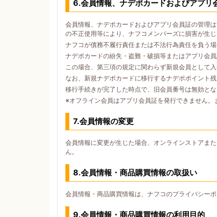
6.会員情報、ナデポカードおよびアプリ
会員情報、ナデポカードおよびアプリ会員証の管理は
の不正使用等により、ナフコメンバーズに損害が生じ
ナフコが債務不履行責任または不法行為責任を負う場
ナデポカードの紛失・盗難・破損等またはアプリ会員
この場合、第三項の規定に関わらず新規会員として入
なお、新規ナデポカードに移行するナデポポイント残
移行手続きが完了した時点で、旧会員番号は無効とな
※オフライン会員はアプリ会員証を発行できません。
7.会員情報の変更
会員情報に変更が生じた場合、オンラインストアまた
ん。
8.会員情報・商品購買情報の取扱い
会員情報・商品購買情報は、ナフコのプライバシーポ
9.会員情報・商品購買情報の利用目的