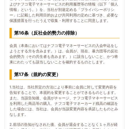
よびナフコ電子マネーサービスの利用履歴等の情報（以下「個人
情報」という。）を、当社が別途定める「プライバシーポリシ
ー」に記載した利用目的および共同利用の定めに基づき、必要な
保護措置を行ったうえで収集・利用することに同意します。
第16条（反社会的勢力の排除）
会員（本条においてはナフコ電子マネーサービスの入会申込をし
ようとする方を含みます。）は、会員が、現在、暴力団等の反社
会的勢力（その共生者も含みます。）に該当しないこと、かつ将
来にわたっても該当しないことを確約するものとします。
第17条（規約の変更）
1.当社は、当社所定の方法により事前に会員に対して変更内容を
告知することで、本規約を変更することができるものとします。
また、当該告知後、会員がチャージ、ナフコ電子マネーサービス
を利用した商品等の購入、ナフコ電子マネーカード残高の確認を
した場合には、当社は、会員が当該変更内容を承諾したものとみ
なします。
2.前項の告知がなされた後、会員が退会することなく１ヶ月が経