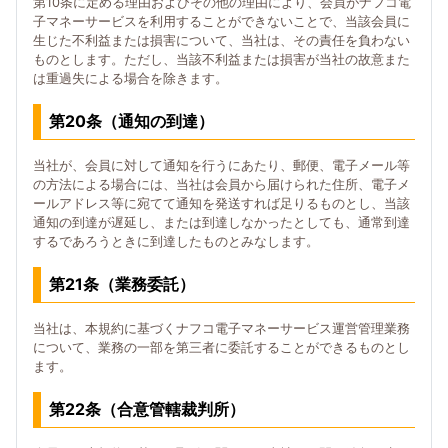
第10条に定める理由およびその他の理由により、会員がナフコ電
子マネーサービスを利用することができないことで、当該会員に
生じた不利益または損害について、当社は、その責任を負わない
ものとします。ただし、当該不利益または損害が当社の故意また
は重過失による場合を除きます。
第20条（通知の到達）
当社が、会員に対して通知を行うにあたり、郵便、電子メール等
の方法による場合には、当社は会員から届けられた住所、電子メ
ールアドレス等に宛てて通知を発送すれば足りるものとし、当該
通知の到達が遅延し、または到達しなかったとしても、通常到達
するであろうときに到達したものとみなします。
第21条（業務委託）
当社は、本規約に基づくナフコ電子マネーサービス運営管理業務
について、業務の一部を第三者に委託することができるものとし
ます。
第22条（合意管轄裁判所）