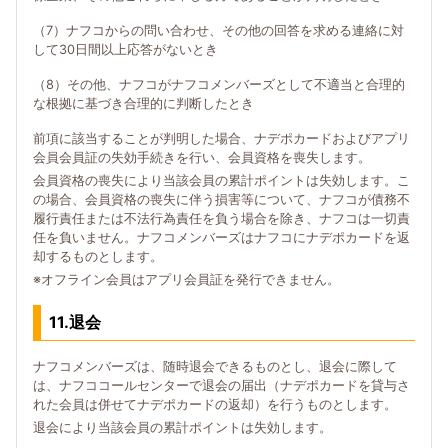
（7）ナフコからの問い合わせ、その他の回答を求める連絡に対
して30日間以上応答がないとき
（8）その他、ナフコがナフコメンバーズとして不適当と合理的
な根拠に基づき合理的に判断したとき
前項に該当することが判明した場合、ナデポカードおよびアプリ
会員会員証の失効手続きを行い、会員資格を喪失します。
会員資格の喪失により当該会員の累計ポイントは失効します。こ
の場合、会員資格の喪失に伴う損害等について、ナフコが債務不
履行責任または不法行為責任を負う場合を除き、ナフコは一切責
任を負いません。ナフコメンバーズはナフコにナデポカードを返
却するものとします。
※オフライン会員はアプリ会員証を発行できません。
11.退会
ナフコメンバーズは、随時退会できるものとし、退会に際して
は、ナフココールセンターで退会の届出（ナデポカードを貸与さ
れた会員は併せてナデポカードの返却）を行うものとします。
退会により当該会員の累計ポイントは失効します。