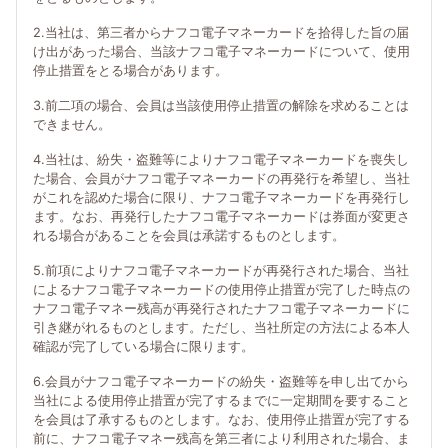
2.当社は、第三者からナフコ電子マネーカードを拾得した旨の届
け出があった場合、当該ナフコ電子マネーカードについて、使用
停止措置をとる場合があります。
3.前二項の場合、会員は当該使用停止措置の解除を求めることは
できません。
4.当社は、紛失・盗難等によりナフコ電子マネーカードを喪失し
た場合、会員がナフコ電子マネーカードの再発行を希望し、当社
がこれを認めた場合に限り、ナフコ電子マネーカードを再発行し
ます。なお、再発行したナフコ電子マネーカードは券面が変更さ
れる場合があることを会員は承諾するものとします。
5.前項によりナフコ電子マネーカードが再発行された場合、当社
によるナフコ電子マネーカードの使用停止措置が完了した時点の
ナフコ電子マネー残高が再発行されたナフコ電子マネーカードに
引き継がれるものとします。ただし、当社所定の方法による本人
確認が完了している場合に限ります。
6.会員がナフコ電子マネーカードの紛失・盗難等を申し出てから
当社による使用停止措置が完了するまでに一定期間を要すること
を会員は了承するものとします。なお、使用停止措置が完了する
前に、ナフコ電子マネー残高を第三者により利用された場合、ま