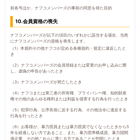
前各号ほか、ナフコメンバーズの事前の同意を得た目的
10.会員資格の喪失
ナフコメンバーズが以下の項目のいずれかに該当する場合、当然
にナフコメンバーズの資格を喪失します。
（1）本規約その他ナフコが定める各種規約・規定に違反したと
き
（2）ナフコメンバーズの会員登録または変更のお申し込みに際
し、虚偽の申告があったとき
（3）ナフコメンバーズが死亡したとき
（4）ナフコまたは第三者の所有権、プライバシー権、知的財産
権その他のあらゆる権利または利益を侵害する行為を行ったとき
（5）犯罪行為、公序良俗に反する行為、その他法令に違反する
行為を行ったとき
（6）お客様が、暴力団員または暴力団員でなくなったときから5
年を経過しない方であること、また、暴力団準構成員、暴力団関
係企業、その他これらに準じる方であることが判明したとき