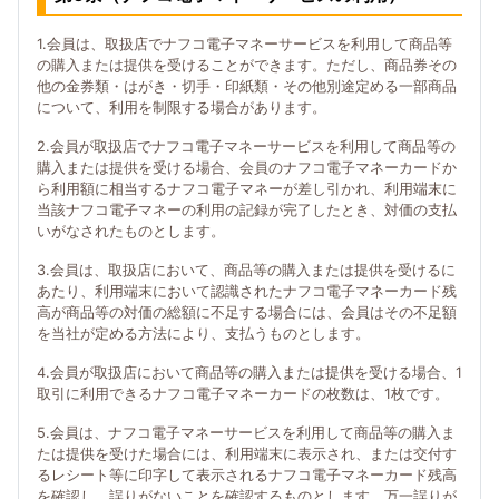
1.会員は、取扱店でナフコ電子マネーサービスを利用して商品等
の購入または提供を受けることができます。ただし、商品券その
他の金券類・はがき・切手・印紙類・その他別途定める一部商品
について、利用を制限する場合があります。
2.会員が取扱店でナフコ電子マネーサービスを利用して商品等の
購入または提供を受ける場合、会員のナフコ電子マネーカードか
ら利用額に相当するナフコ電子マネーが差し引かれ、利用端末に
当該ナフコ電子マネーの利用の記録が完了したとき、対価の支払
いがなされたものとします。
3.会員は、取扱店において、商品等の購入または提供を受けるに
あたり、利用端末において認識されたナフコ電子マネーカード残
高が商品等の対価の総額に不足する場合には、会員はその不足額
を当社が定める方法により、支払うものとします。
4.会員が取扱店において商品等の購入または提供を受ける場合、1
取引に利用できるナフコ電子マネーカードの枚数は、1枚です。
5.会員は、ナフコ電子マネーサービスを利用して商品等の購入ま
たは提供を受けた場合には、利用端末に表示され、または交付す
るレシート等に印字して表示されるナフコ電子マネーカード残高
を確認し、誤りがないことを確認するものとします。万一誤りが