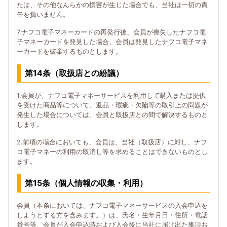
たは、その他なんらかの損害が生じた場合でも、当社は一切の責
任を負いません。
7.ナフコ電子マネーカードの再発行後、会員が喪失したナフコ電
子マネーカードを発見した場合、会員は発見したナフコ電子マネ
ーカードを破棄するものとします。
第14条（取扱店との紛議）
1.会員が、ナフコ電子マネーサービスを利用して購入または提供
を受けた商品等について、返品・瑕疵・欠陥等の取引上の問題が
発生した場合については、会員と取扱店との間で解決するものと
します。
2.前項の場合においても、会員は、当社（取扱店）に対し、ナフ
コ電子マネーの利用の取消し等を求めることはできないものとし
ます。
第15条（個人情報の収集・利用）
会員（本条においては、ナフコ電子マネーサービスの入会申込を
しようとする方を含みます。）は、氏名・生年月日・住所・電話
番号等、会員が入会申込時および入会後に当社に届け出た事項お