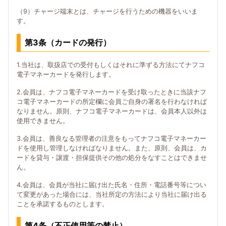
（9）チャージ端末とは、チャージを行うための機器をいいま
す。
第3条（カードの発行）
1.当社は、取扱店での受付もしくはそれに準ずる方法にてナフコ
電子マネーカードを発行します。
2.会員は、ナフコ電子マネーカードを受け取ったときに当該ナフ
コ電子マネーカードの所定欄に会員ご自身の署名を行わなければ
なりません。原則、ナフコ電子マネーカードは、会員本人以外は
使用できません。
3.会員は、善良なる管理者の注意をもってナフコ電子マネーカー
ドを使用し管理しなければなりません。また、原則、会員は、カ
ードを貸与・譲渡・担保提供その他の処分をなすことはできませ
ん。
4.会員は、会員が当社に届け出た氏名・住所・電話番号等につい
て変更があった場合には、当社所定の方法により当社に届け出る
ことを承諾するものとします。
第4条（不正使用等の禁止）