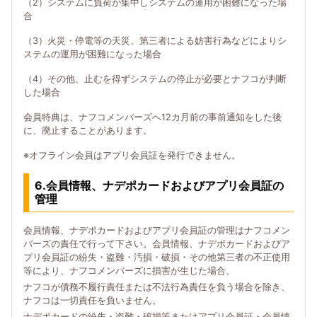
（2）システムに負荷が集中しシステムの運用が困難になった場
合
（3）火災・停電等の天災、第三者による妨害行為などによりシ
ステムの運用が困難になった場合
（4）その他、止むを得ずシステムの停止が必要とナフコが判断
した場合
会員特典は、ナフコメンバーズへ12カ月前の事前通知をした後
に、廃止することがあります。
※オフライン会員はアプリ会員証を発行できません。
6.会員情報、ナデポカードおよびアプリ会員証の
管理
会員情報、ナデポカードおよびアプリ会員証の管理はナフコメン
バーズの責任で行って下さい。会員情報、ナデポカードおよびア
プリ会員証の紛失・盗難・汚損・破損・その他第三者の不正使用
等により、ナフコメンバーズに損害が生じた場合、
ナフコが債務不履行責任または不法行為責任を負う場合を除き、
ナフコは一切責任を負いません。
ナデポカードの紛失・盗難・破損等またはアプリ会員証・会員情