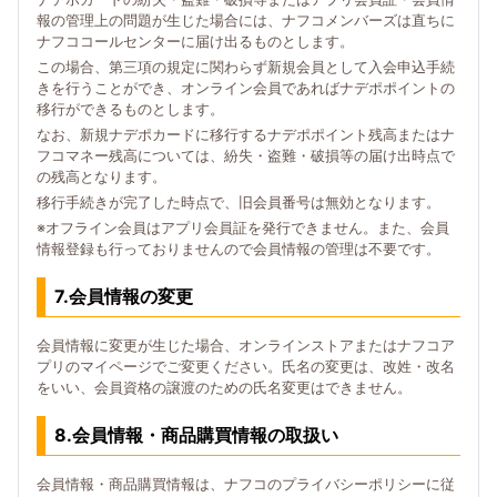
報の管理上の問題が生じた場合には、ナフコメンバーズは直ちに
ナフココールセンターに届け出るものとします。
この場合、第三項の規定に関わらず新規会員として入会申込手続
きを行うことができ、オンライン会員であればナデポポイントの
移行ができるものとします。
なお、新規ナデポカードに移行するナデポポイント残高またはナ
フコマネー残高については、紛失・盗難・破損等の届け出時点で
の残高となります。
移行手続きが完了した時点で、旧会員番号は無効となります。
※オフライン会員はアプリ会員証を発行できません。また、会員
情報登録も行っておりませんので会員情報の管理は不要です。
7.会員情報の変更
会員情報に変更が生じた場合、オンラインストアまたはナフコア
プリのマイページでご変更ください。氏名の変更は、改姓・改名
をいい、会員資格の譲渡のための氏名変更はできません。
8.会員情報・商品購買情報の取扱い
会員情報・商品購買情報は、ナフコのプライバシーポリシーに従