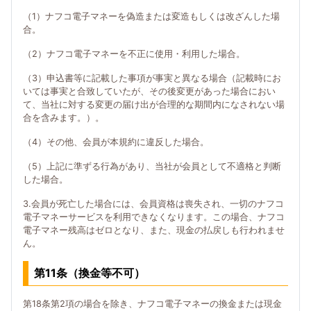
（1）ナフコ電子マネーを偽造または変造もしくは改ざんした場
合。
（2）ナフコ電子マネーを不正に使用・利用した場合。
（3）申込書等に記載した事項が事実と異なる場合（記載時にお
いては事実と合致していたが、その後変更があった場合におい
て、当社に対する変更の届け出が合理的な期間内になされない場
合を含みます。）。
（4）その他、会員が本規約に違反した場合。
（5）上記に準ずる行為があり、当社が会員として不適格と判断
した場合。
3.会員が死亡した場合には、会員資格は喪失され、一切のナフコ
電子マネーサービスを利用できなくなります。この場合、ナフコ
電子マネー残高はゼロとなり、また、現金の払戻しも行われませ
ん。
第11条（換金等不可）
第18条第2項の場合を除き、ナフコ電子マネーの換金または現金