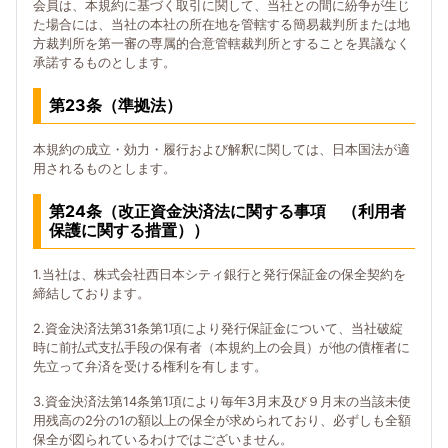
会員は、本規約に基づく取引に関して、当社との間に紛争が生じ
た場合には、当社の本社の所在地を管轄する簡易裁判所または地
方裁判所を第一審の専属的合意管轄裁判所とすることを異議なく
承諾するものとします。
第23条（準拠法）
本規約の成立・効力・履行および解釈に関しては、日本国法が適
用されるものとします。
第24条（改正資金決済法に関する事項 （利用者
保護に関する措置））
1.当社は、株式会社西日本シティ銀行と発行保証金の保全契約を
締結しております。
2.資金決済法第31条第1項により発行保証金について、当社破綻
時に前払式支払手段の保有者（本規約上の会員）が他の債権者に
先立って弁済を受ける権利を有します。
3.資金決済法第14条第1項により毎年3月末及び９月末の当該未使
用残高の2分の1の額以上の保全が求められており、必ずしも全額
保全が図られているわけではございません。