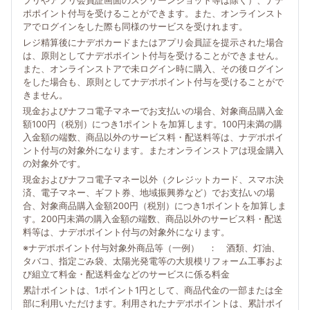
プリやアプリ会員証画面のスクリーンショット等は除く）、ナデ
ポポイント付与を受けることができます。また、オンラインスト
アでログインをした際も同様のサービスを受けれます。
レジ精算後にナデポカードまたはアプリ会員証を提示された場合
は、原則としてナデポポイント付与を受けることができません。
また、オンラインストアで未ログイン時に購入、その後ログイン
をした場合も、原則としてナデポポイント付与を受けることがで
きません。
現金およびナフコ電子マネーでお支払いの場合、対象商品購入金
額100円（税別）につき1ポイントを加算します。100円未満の購
入金額の端数、商品以外のサービス料・配送料等は、ナデポポイ
ント付与の対象外になります。またオンラインストアは現金購入
の対象外です。
現金およびナフコ電子マネー以外（クレジットカード、スマホ決
済、電子マネー、ギフト券、地域振興券など）でお支払いの場
合、対象商品購入金額200円（税別）につき1ポイントを加算しま
す。200円未満の購入金額の端数、商品以外のサービス料・配送
料等は、ナデポポイント付与の対象外になります。
※ナデポポイント付与対象外商品等（一例） ： 酒類、灯油、
タバコ、指定ごみ袋、太陽光発電等の大規模リフォーム工事およ
び組立て料金・配送料金などのサービスに係る料金
累計ポイントは、1ポイント1円として、商品代金の一部または全
部に利用いただけます。利用されたナデポポイントは、累計ポイ