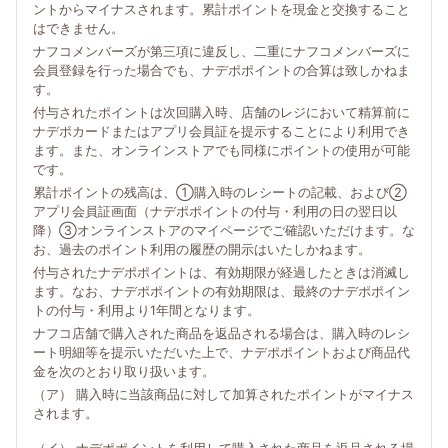
ントからマイナスされます。累計ポイントを現金と交換すること
はできません。
ナフコメンバーズが第三項に違反し、二重にナフコメンバーズに
会員登録を行った場合でも、ナデポポイントの合算は致しかねま
す。
付与されたポイントは次回購入時、店舗のレジにおいて精算前に
ナデポカードまたはアプリ会員証を提示することにより利用でき
ます。また、オンラインストアでも同様にポイントの使用が可能
です。
累計ポイントの残高は、①購入時のレシートの記載、および②
アプリ会員証画面（ナデポポイントの付与・利用の日の翌日以
降）③オンラインストアのマイページでご確認いただけます。な
お、過去のポイント利用の履歴の開示はいたしかねます。
付与されたナデポポイントは、有効期限が経過したときは消滅し
ます。なお、ナデポポイントの有効期限は、最終のナデポポイン
トの付与・利用より1年間となります。
ナフコ店舗で購入された商品を返品される場合は、購入時のレシ
ート明細等を提示いただいた上で、ナデポポイントおよび商品代
金を次のとおり取り扱います。
（ア） 購入時に当該商品に対して加算されたポイントがマイナス
されます。