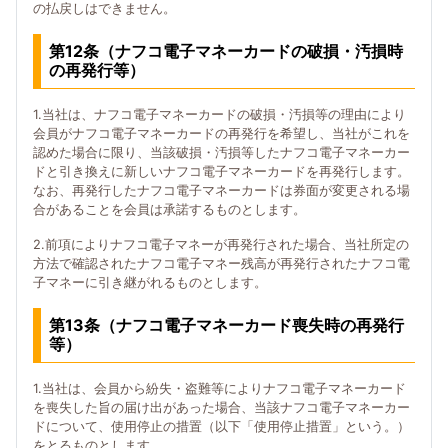
の払戻しはできません。
第12条（ナフコ電子マネーカードの破損・汚損時
の再発行等）
1.当社は、ナフコ電子マネーカードの破損・汚損等の理由により
会員がナフコ電子マネーカードの再発行を希望し、当社がこれを
認めた場合に限り、当該破損・汚損等したナフコ電子マネーカー
ドと引き換えに新しいナフコ電子マネーカードを再発行します。
なお、再発行したナフコ電子マネーカードは券面が変更される場
合があることを会員は承諾するものとします。
2.前項によりナフコ電子マネーが再発行された場合、当社所定の
方法で確認されたナフコ電子マネー残高が再発行されたナフコ電
子マネーに引き継がれるものとします。
第13条（ナフコ電子マネーカード喪失時の再発行
等）
1.当社は、会員から紛失・盗難等によりナフコ電子マネーカード
を喪失した旨の届け出があった場合、当該ナフコ電子マネーカー
ドについて、使用停止の措置（以下「使用停止措置」という。）
をとるものとします。