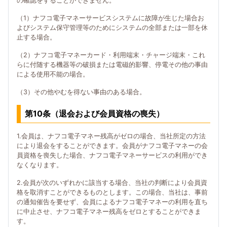
の確認をすることができません。
（1）ナフコ電子マネーサービスシステムに故障が生じた場合お
よびシステム保守管理等のためにシステムの全部または一部を休
止する場合。
（2）ナフコ電子マネーカード・利用端末・チャージ端末・これ
らに付随する機器等の破損または電磁的影響、停電その他の事由
による使用不能の場合。
（3）その他やむを得ない事由のある場合。
第10条（退会および会員資格の喪失）
1.会員は、ナフコ電子マネー残高がゼロの場合、当社所定の方法
により退会をすることができます。会員がナフコ電子マネーの会
員資格を喪失した場合、ナフコ電子マネーサービスの利用ができ
なくなります。
2.会員が次のいずれかに該当する場合、当社の判断により会員資
格を取消すことができるものとします。この場合、当社は、事前
の通知催告を要せず、会員によるナフコ電子マネーの利用を直ち
に中止させ、ナフコ電子マネー残高をゼロとすることができま
す。