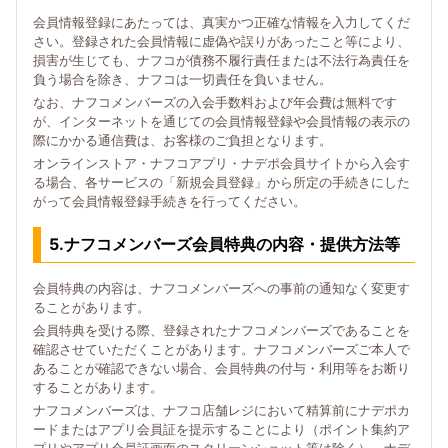
会員情報登録にあたっては、真実かつ正確な情報を入力してくだ
さい。登録された会員情報に虚偽や誤りがあったこと等により、
損害が生じても、ナフコが債務不履行責任または不法行為責任を
負う場合を除き、ナフコは一切責任を負いません。
なお、ナフコメンバーズの入会手数料および年会費は無料です
が、インターネットを通じての会員情報登録や会員情報の表示の
際にかかる通信費は、お客様のご負担となります。
オンラインストア・ナフコアプリ・ナデポ会員サイトから入会す
る場合、各サービスの「新規会員登録」から所定の手続きにした
がって会員情報登録手続きを行ってください。
5.ナフコメンバーズ会員特典の内容・提供方法等
会員特典の内容は、ナフコメンバーズへの事前の通知なく変更す
ることがあります。
会員特典を受ける際、登録されたナフコメンバーズであることを
確認させていただくことがあります。ナフコメンバーズご本人で
あることが確認できない場合、会員特典の付与・利用等をお断り
することがあります。
ナフコメンバーズは、ナフコ店舗レジにおいて精算前にナデポカ
ードまたはアプリ会員証を提示することにより（ポイント集約ア