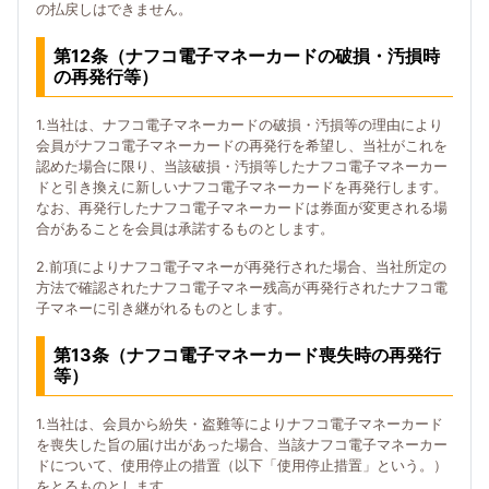
の払戻しはできません。
第12条（ナフコ電子マネーカードの破損・汚損時
の再発行等）
1.当社は、ナフコ電子マネーカードの破損・汚損等の理由により
会員がナフコ電子マネーカードの再発行を希望し、当社がこれを
認めた場合に限り、当該破損・汚損等したナフコ電子マネーカー
ドと引き換えに新しいナフコ電子マネーカードを再発行します。
なお、再発行したナフコ電子マネーカードは券面が変更される場
合があることを会員は承諾するものとします。
2.前項によりナフコ電子マネーが再発行された場合、当社所定の
方法で確認されたナフコ電子マネー残高が再発行されたナフコ電
子マネーに引き継がれるものとします。
第13条（ナフコ電子マネーカード喪失時の再発行
等）
1.当社は、会員から紛失・盗難等によりナフコ電子マネーカード
を喪失した旨の届け出があった場合、当該ナフコ電子マネーカー
ドについて、使用停止の措置（以下「使用停止措置」という。）
をとるものとします。