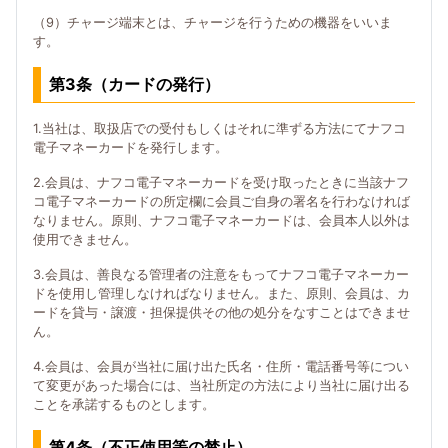
（9）チャージ端末とは、チャージを行うための機器をいいま
す。
第3条（カードの発行）
1.当社は、取扱店での受付もしくはそれに準ずる方法にてナフコ
電子マネーカードを発行します。
2.会員は、ナフコ電子マネーカードを受け取ったときに当該ナフ
コ電子マネーカードの所定欄に会員ご自身の署名を行わなければ
なりません。原則、ナフコ電子マネーカードは、会員本人以外は
使用できません。
3.会員は、善良なる管理者の注意をもってナフコ電子マネーカー
ドを使用し管理しなければなりません。また、原則、会員は、カ
ードを貸与・譲渡・担保提供その他の処分をなすことはできませ
ん。
4.会員は、会員が当社に届け出た氏名・住所・電話番号等につい
て変更があった場合には、当社所定の方法により当社に届け出る
ことを承諾するものとします。
第4条（不正使用等の禁止）