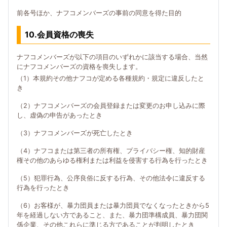
前各号ほか、ナフコメンバーズの事前の同意を得た目的
10.会員資格の喪失
ナフコメンバーズが以下の項目のいずれかに該当する場合、当然
にナフコメンバーズの資格を喪失します。
（1）本規約その他ナフコが定める各種規約・規定に違反したと
き
（2）ナフコメンバーズの会員登録または変更のお申し込みに際
し、虚偽の申告があったとき
（3）ナフコメンバーズが死亡したとき
（4）ナフコまたは第三者の所有権、プライバシー権、知的財産
権その他のあらゆる権利または利益を侵害する行為を行ったとき
（5）犯罪行為、公序良俗に反する行為、その他法令に違反する
行為を行ったとき
（6）お客様が、暴力団員または暴力団員でなくなったときから5
年を経過しない方であること、また、暴力団準構成員、暴力団関
係企業、その他これらに準じる方であることが判明したとき