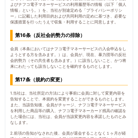
よびナフコ電子マネーサービスの利用履歴等の情報（以下「個人
情報」という。）を、当社が別途定める「プライバシーポリシ
ー」に記載した利用目的および共同利用の定めに基づき、必要な
保護措置を行ったうえで収集・利用することに同意します。
第16条（反社会的勢力の排除）
会員（本条においてはナフコ電子マネーサービスの入会申込をし
ようとする方を含みます。）は、会員が、現在、暴力団等の反社
会的勢力（その共生者も含みます。）に該当しないこと、かつ将
来にわたっても該当しないことを確約するものとします。
第17条（規約の変更）
1.当社は、当社所定の方法により事前に会員に対して変更内容を
告知することで、本規約を変更することができるものとします。
また、当該告知後、会員がチャージ、ナフコ電子マネーサービス
を利用した商品等の購入、ナフコ電子マネーカード残高の確認を
した場合には、当社は、会員が当該変更内容を承諾したものとみ
なします。
2.前項の告知がなされた後、会員が退会することなく１ヶ月が経