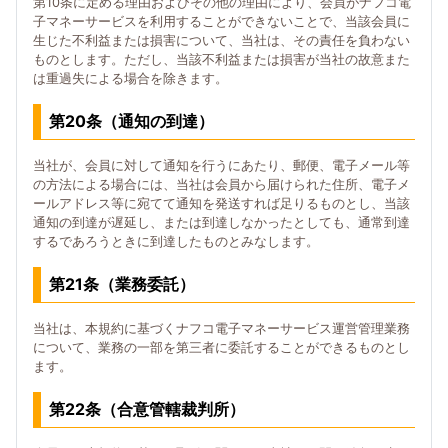
第10条に定める理由およびその他の理由により、会員がナフコ電
子マネーサービスを利用することができないことで、当該会員に
生じた不利益または損害について、当社は、その責任を負わない
ものとします。ただし、当該不利益または損害が当社の故意また
は重過失による場合を除きます。
第20条（通知の到達）
当社が、会員に対して通知を行うにあたり、郵便、電子メール等
の方法による場合には、当社は会員から届けられた住所、電子メ
ールアドレス等に宛てて通知を発送すれば足りるものとし、当該
通知の到達が遅延し、または到達しなかったとしても、通常到達
するであろうときに到達したものとみなします。
第21条（業務委託）
当社は、本規約に基づくナフコ電子マネーサービス運営管理業務
について、業務の一部を第三者に委託することができるものとし
ます。
第22条（合意管轄裁判所）