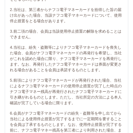
2.当社は、第三者からナフコ電子マネーカードを拾得した旨の届
け出があった場合、当該ナフコ電子マネーカードについて、使用
停止措置をとる場合があります。
3.前二項の場合、会員は当該使用停止措置の解除を求めることは
できません。
4.当社は、紛失・盗難等によりナフコ電子マネーカードを喪失し
た場合、会員がナフコ電子マネーカードの再発行を希望し、当社
がこれを認めた場合に限り、ナフコ電子マネーカードを再発行し
ます。なお、再発行したナフコ電子マネーカードは券面が変更さ
れる場合があることを会員は承諾するものとします。
5.前項によりナフコ電子マネーカードが再発行された場合、当社
によるナフコ電子マネーカードの使用停止措置が完了した時点の
ナフコ電子マネー残高が再発行されたナフコ電子マネーカードに
引き継がれるものとします。ただし、当社所定の方法による本人
確認が完了している場合に限ります。
6.会員がナフコ電子マネーカードの紛失・盗難等を申し出てから
当社による使用停止措置が完了するまでに一定期間を要すること
を会員は了承するものとします。なお、使用停止措置が完了する
前に、ナフコ電子マネー残高を第三者により利用された場合、ま