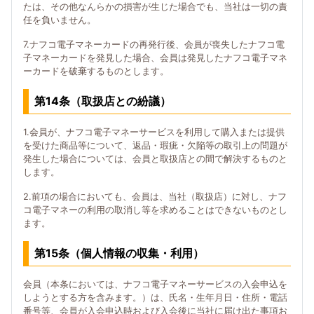
たは、その他なんらかの損害が生じた場合でも、当社は一切の責
任を負いません。
7.ナフコ電子マネーカードの再発行後、会員が喪失したナフコ電
子マネーカードを発見した場合、会員は発見したナフコ電子マネ
ーカードを破棄するものとします。
第14条（取扱店との紛議）
1.会員が、ナフコ電子マネーサービスを利用して購入または提供
を受けた商品等について、返品・瑕疵・欠陥等の取引上の問題が
発生した場合については、会員と取扱店との間で解決するものと
します。
2.前項の場合においても、会員は、当社（取扱店）に対し、ナフ
コ電子マネーの利用の取消し等を求めることはできないものとし
ます。
第15条（個人情報の収集・利用）
会員（本条においては、ナフコ電子マネーサービスの入会申込を
しようとする方を含みます。）は、氏名・生年月日・住所・電話
番号等、会員が入会申込時および入会後に当社に届け出た事項お