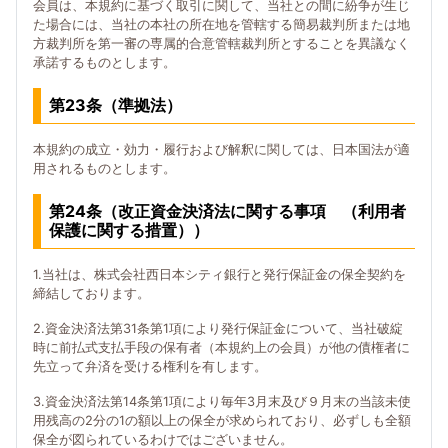
会員は、本規約に基づく取引に関して、当社との間に紛争が生じ
た場合には、当社の本社の所在地を管轄する簡易裁判所または地
方裁判所を第一審の専属的合意管轄裁判所とすることを異議なく
承諾するものとします。
第23条（準拠法）
本規約の成立・効力・履行および解釈に関しては、日本国法が適
用されるものとします。
第24条（改正資金決済法に関する事項 （利用者
保護に関する措置））
1.当社は、株式会社西日本シティ銀行と発行保証金の保全契約を
締結しております。
2.資金決済法第31条第1項により発行保証金について、当社破綻
時に前払式支払手段の保有者（本規約上の会員）が他の債権者に
先立って弁済を受ける権利を有します。
3.資金決済法第14条第1項により毎年3月末及び９月末の当該未使
用残高の2分の1の額以上の保全が求められており、必ずしも全額
保全が図られているわけではございません。