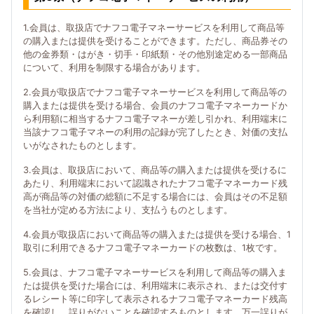
1.会員は、取扱店でナフコ電子マネーサービスを利用して商品等
の購入または提供を受けることができます。ただし、商品券その
他の金券類・はがき・切手・印紙類・その他別途定める一部商品
について、利用を制限する場合があります。
2.会員が取扱店でナフコ電子マネーサービスを利用して商品等の
購入または提供を受ける場合、会員のナフコ電子マネーカードか
ら利用額に相当するナフコ電子マネーが差し引かれ、利用端末に
当該ナフコ電子マネーの利用の記録が完了したとき、対価の支払
いがなされたものとします。
3.会員は、取扱店において、商品等の購入または提供を受けるに
あたり、利用端末において認識されたナフコ電子マネーカード残
高が商品等の対価の総額に不足する場合には、会員はその不足額
を当社が定める方法により、支払うものとします。
4.会員が取扱店において商品等の購入または提供を受ける場合、1
取引に利用できるナフコ電子マネーカードの枚数は、1枚です。
5.会員は、ナフコ電子マネーサービスを利用して商品等の購入ま
たは提供を受けた場合には、利用端末に表示され、または交付す
るレシート等に印字して表示されるナフコ電子マネーカード残高
を確認し、誤りがないことを確認するものとします。万一誤りが