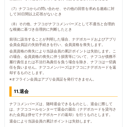
（7）ナフコからの問い合わせ、その他の回答を求める連絡に対
して30日間以上応答がないとき
（8）その他、ナフコがナフコメンバーズとして不適当と合理的
な根拠に基づき合理的に判断したとき
前項に該当することが判明した場合、ナデポカードおよびアプリ
会員会員証の失効手続きを行い、会員資格を喪失します。
会員資格の喪失により当該会員の累計ポイントは失効します。こ
の場合、会員資格の喪失に伴う損害等について、ナフコが債務不
履行責任または不法行為責任を負う場合を除き、ナフコは一切責
任を負いません。ナフコメンバーズはナフコにナデポカードを返
却するものとします。
※オフライン会員はアプリ会員証を発行できません。
11.退会
ナフコメンバーズは、随時退会できるものとし、退会に際して
は、ナフココールセンターで退会の届出（ナデポカードを貸与さ
れた会員は併せてナデポカードの返却）を行うものとします。
退会により当該会員の累計ポイントは失効します。