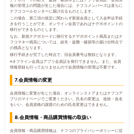
報の管理上の問題が生じた場合には、ナフコメンバーズは直ちに
ナフココールセンターに届け出るものとします。
この場合、第三項の規定に関わらず新規会員として入会申込手続
きを行うことができ、オンライン会員であればナデポポイントの
移行ができるものとします。
なお、新規ナデポカードに移行するナデポポイント残高またはナ
フコマネー残高については、紛失・盗難・破損等の届け出時点で
の残高となります。
移行手続きが完了した時点で、旧会員番号は無効となります。
※オフライン会員はアプリ会員証を発行できません。また、会員
情報登録も行っておりませんので会員情報の管理は不要です。
7.会員情報の変更
会員情報に変更が生じた場合、オンラインストアまたはナフコア
プリのマイページでご変更ください。氏名の変更は、改姓・改名
をいい、会員資格の譲渡のための氏名変更はできません。
8.会員情報・商品購買情報の取扱い
会員情報・商品購買情報は、ナフコのプライバシーポリシーに従