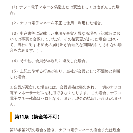
（1）ナフコ電子マネーを偽造または変造もしくは改ざんした場
合。
（2）ナフコ電子マネーを不正に使用・利用した場合。
（3）申込書等に記載した事項が事実と異なる場合（記載時にお
いては事実と合致していたが、その後変更があった場合におい
て、当社に対する変更の届け出が合理的な期間内になされない場
合を含みます。）。
（4）その他、会員が本規約に違反した場合。
（5）上記に準ずる行為があり、当社が会員として不適格と判断
した場合。
3.会員が死亡した場合には、会員資格は喪失され、一切のナフコ
電子マネーサービスを利用できなくなります。この場合、ナフコ
電子マネー残高はゼロとなり、また、現金の払戻しも行われませ
ん。
第11条（換金等不可）
第18条第2項の場合を除き、ナフコ電子マネーの換金または現金