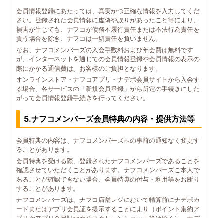
会員情報登録にあたっては、真実かつ正確な情報を入力してくだ
さい。登録された会員情報に虚偽や誤りがあったこと等により、
損害が生じても、ナフコが債務不履行責任または不法行為責任を
負う場合を除き、ナフコは一切責任を負いません。
なお、ナフコメンバーズの入会手数料および年会費は無料です
が、インターネットを通じての会員情報登録や会員情報の表示の
際にかかる通信費は、お客様のご負担となります。
オンラインストア・ナフコアプリ・ナデポ会員サイトから入会す
る場合、各サービスの「新規会員登録」から所定の手続きにした
がって会員情報登録手続きを行ってください。
5.ナフコメンバーズ会員特典の内容・提供方法等
会員特典の内容は、ナフコメンバーズへの事前の通知なく変更す
ることがあります。
会員特典を受ける際、登録されたナフコメンバーズであることを
確認させていただくことがあります。ナフコメンバーズご本人で
あることが確認できない場合、会員特典の付与・利用等をお断り
することがあります。
ナフコメンバーズは、ナフコ店舗レジにおいて精算前にナデポカ
ードまたはアプリ会員証を提示することにより（ポイント集約ア