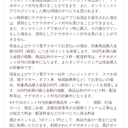
プリやアプリ会員証画面のスクリーンショット等は除く）、ナデ
ポポイント付与を受けることができます。また、オンラインスト
アでログインをした際も同様のサービスを受けれます。
レジ精算後にナデポカードまたはアプリ会員証を提示された場合
は、原則としてナデポポイント付与を受けることができません。
また、オンラインストアで未ログイン時に購入、その後ログイン
をした場合も、原則としてナデポポイント付与を受けることがで
きません。
現金およびナフコ電子マネーでお支払いの場合、対象商品購入金
額100円（税別）につき1ポイントを加算します。100円未満の購
入金額の端数、商品以外のサービス料・配送料等は、ナデポポイ
ント付与の対象外になります。またオンラインストアは現金購入
の対象外です。
現金およびナフコ電子マネー以外（クレジットカード、スマホ決
済、電子マネー、ギフト券、地域振興券など）でお支払いの場
合、対象商品購入金額200円（税別）につき1ポイントを加算しま
す。200円未満の購入金額の端数、商品以外のサービス料・配送
料等は、ナデポポイント付与の対象外になります。
※ナデポポイント付与対象外商品等（一例） ： 酒類、灯油、
タバコ、指定ごみ袋、太陽光発電等の大規模リフォーム工事およ
び組立て料金・配送料金などのサービスに係る料金
累計ポイントは、1ポイント1円として、商品代金の一部または全
部に利用いただけます。利用されたナデポポイントは、累計ポイ