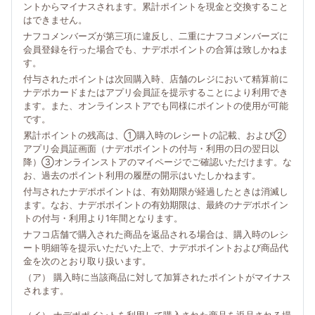
ントからマイナスされます。累計ポイントを現金と交換すること
はできません。
ナフコメンバーズが第三項に違反し、二重にナフコメンバーズに
会員登録を行った場合でも、ナデポポイントの合算は致しかねま
す。
付与されたポイントは次回購入時、店舗のレジにおいて精算前に
ナデポカードまたはアプリ会員証を提示することにより利用でき
ます。また、オンラインストアでも同様にポイントの使用が可能
です。
累計ポイントの残高は、①購入時のレシートの記載、および②
アプリ会員証画面（ナデポポイントの付与・利用の日の翌日以
降）③オンラインストアのマイページでご確認いただけます。な
お、過去のポイント利用の履歴の開示はいたしかねます。
付与されたナデポポイントは、有効期限が経過したときは消滅し
ます。なお、ナデポポイントの有効期限は、最終のナデポポイン
トの付与・利用より1年間となります。
ナフコ店舗で購入された商品を返品される場合は、購入時のレシ
ート明細等を提示いただいた上で、ナデポポイントおよび商品代
金を次のとおり取り扱います。
（ア） 購入時に当該商品に対して加算されたポイントがマイナス
されます。