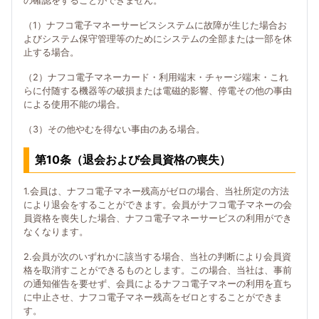
の確認をすることができません。
（1）ナフコ電子マネーサービスシステムに故障が生じた場合お
よびシステム保守管理等のためにシステムの全部または一部を休
止する場合。
（2）ナフコ電子マネーカード・利用端末・チャージ端末・これ
らに付随する機器等の破損または電磁的影響、停電その他の事由
による使用不能の場合。
（3）その他やむを得ない事由のある場合。
第10条（退会および会員資格の喪失）
1.会員は、ナフコ電子マネー残高がゼロの場合、当社所定の方法
により退会をすることができます。会員がナフコ電子マネーの会
員資格を喪失した場合、ナフコ電子マネーサービスの利用ができ
なくなります。
2.会員が次のいずれかに該当する場合、当社の判断により会員資
格を取消すことができるものとします。この場合、当社は、事前
の通知催告を要せず、会員によるナフコ電子マネーの利用を直ち
に中止させ、ナフコ電子マネー残高をゼロとすることができま
す。