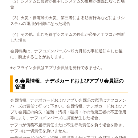
（2）システムに負荷が集中しシステムの運用が困難になった場
合
（3）火災・停電等の天災、第三者による妨害行為などによりシ
ステムの運用が困難になった場合
（4）その他、止むを得ずシステムの停止が必要とナフコが判断
した場合
会員特典は、ナフコメンバーズへ12カ月前の事前通知をした後
に、廃止することがあります。
※オフライン会員はアプリ会員証を発行できません。
6.会員情報、ナデポカードおよびアプリ会員証の
管理
会員情報、ナデポカードおよびアプリ会員証の管理はナフコメン
バーズの責任で行って下さい。会員情報、ナデポカードおよびア
プリ会員証の紛失・盗難・汚損・破損・その他第三者の不正使用
等により、ナフコメンバーズに損害が生じた場合、
ナフコが債務不履行責任または不法行為責任を負う場合を除き、
ナフコは一切責任を負いません。
ナデポカードの紛失・盗難・破損等またはアプリ会員証・会員情