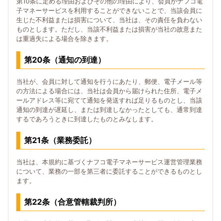
第10条に定める理由およびその他の理由により、会員がナフコ電
子マネーサービスを利用することができないことで、当該会員に
生じた不利益または損害について、当社は、その責任を負わない
ものとします。ただし、当該不利益または損害が当社の故意また
は重過失による場合を除きます。
第20条（通知の到達）
当社が、会員に対して通知を行うにあたり、郵便、電子メール等
の方法による場合には、当社は会員から届けられた住所、電子メ
ールアドレス等に宛てて通知を発送すれば足りるものとし、当該
通知の到達が遅延し、または到達しなかったとしても、通常到達
するであろうときに到達したものとみなします。
第21条（業務委託）
当社は、本規約に基づくナフコ電子マネーサービス運営管理業務
について、業務の一部を第三者に委託することができるものとし
ます。
第22条（合意管轄裁判所）