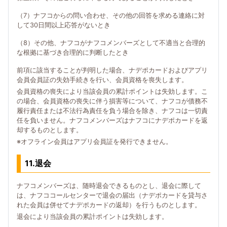
（7）ナフコからの問い合わせ、その他の回答を求める連絡に対
して30日間以上応答がないとき
（8）その他、ナフコがナフコメンバーズとして不適当と合理的
な根拠に基づき合理的に判断したとき
前項に該当することが判明した場合、ナデポカードおよびアプリ
会員会員証の失効手続きを行い、会員資格を喪失します。
会員資格の喪失により当該会員の累計ポイントは失効します。こ
の場合、会員資格の喪失に伴う損害等について、ナフコが債務不
履行責任または不法行為責任を負う場合を除き、ナフコは一切責
任を負いません。ナフコメンバーズはナフコにナデポカードを返
却するものとします。
※オフライン会員はアプリ会員証を発行できません。
11.退会
ナフコメンバーズは、随時退会できるものとし、退会に際して
は、ナフココールセンターで退会の届出（ナデポカードを貸与さ
れた会員は併せてナデポカードの返却）を行うものとします。
退会により当該会員の累計ポイントは失効します。