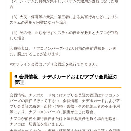
（2）システムに負荷が集中しシステムの運用が困難になった場
合
（3）火災・停電等の天災、第三者による妨害行為などによりシ
ステムの運用が困難になった場合
（4）その他、止むを得ずシステムの停止が必要とナフコが判断
した場合
会員特典は、ナフコメンバーズへ12カ月前の事前通知をした後
に、廃止することがあります。
※オフライン会員はアプリ会員証を発行できません。
6.会員情報、ナデポカードおよびアプリ会員証の
管理
会員情報、ナデポカードおよびアプリ会員証の管理はナフコメン
バーズの責任で行って下さい。会員情報、ナデポカードおよびア
プリ会員証の紛失・盗難・汚損・破損・その他第三者の不正使用
等により、ナフコメンバーズに損害が生じた場合、
ナフコが債務不履行責任または不法行為責任を負う場合を除き、
ナフコは一切責任を負いません。
ナデポカードの紛失・盗難・破損等またはアプリ会員証・会員情