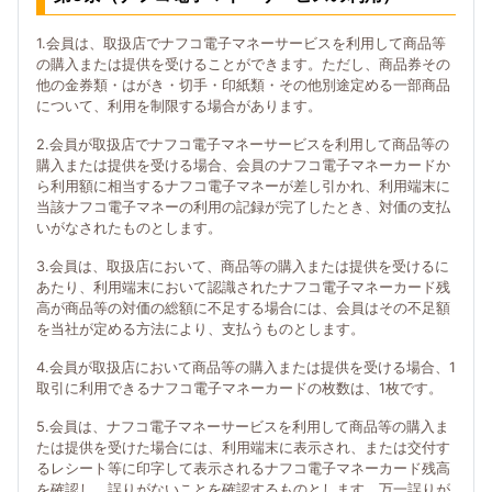
1.会員は、取扱店でナフコ電子マネーサービスを利用して商品等
の購入または提供を受けることができます。ただし、商品券その
他の金券類・はがき・切手・印紙類・その他別途定める一部商品
について、利用を制限する場合があります。
2.会員が取扱店でナフコ電子マネーサービスを利用して商品等の
購入または提供を受ける場合、会員のナフコ電子マネーカードか
ら利用額に相当するナフコ電子マネーが差し引かれ、利用端末に
当該ナフコ電子マネーの利用の記録が完了したとき、対価の支払
いがなされたものとします。
3.会員は、取扱店において、商品等の購入または提供を受けるに
あたり、利用端末において認識されたナフコ電子マネーカード残
高が商品等の対価の総額に不足する場合には、会員はその不足額
を当社が定める方法により、支払うものとします。
4.会員が取扱店において商品等の購入または提供を受ける場合、1
取引に利用できるナフコ電子マネーカードの枚数は、1枚です。
5.会員は、ナフコ電子マネーサービスを利用して商品等の購入ま
たは提供を受けた場合には、利用端末に表示され、または交付す
るレシート等に印字して表示されるナフコ電子マネーカード残高
を確認し、誤りがないことを確認するものとします。万一誤りが