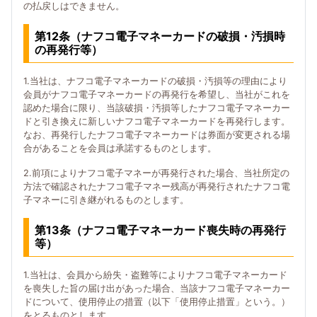
の払戻しはできません。
第12条（ナフコ電子マネーカードの破損・汚損時
の再発行等）
1.当社は、ナフコ電子マネーカードの破損・汚損等の理由により
会員がナフコ電子マネーカードの再発行を希望し、当社がこれを
認めた場合に限り、当該破損・汚損等したナフコ電子マネーカー
ドと引き換えに新しいナフコ電子マネーカードを再発行します。
なお、再発行したナフコ電子マネーカードは券面が変更される場
合があることを会員は承諾するものとします。
2.前項によりナフコ電子マネーが再発行された場合、当社所定の
方法で確認されたナフコ電子マネー残高が再発行されたナフコ電
子マネーに引き継がれるものとします。
第13条（ナフコ電子マネーカード喪失時の再発行
等）
1.当社は、会員から紛失・盗難等によりナフコ電子マネーカード
を喪失した旨の届け出があった場合、当該ナフコ電子マネーカー
ドについて、使用停止の措置（以下「使用停止措置」という。）
をとるものとします。