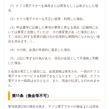
（1）ナフコ電子マネーを偽造または変造もしくは改ざんした場
合。
（2）ナフコ電子マネーを不正に使用・利用した場合。
（3）申込書等に記載した事項が事実と異なる場合（記載時にお
いては事実と合致していたが、その後変更があった場合におい
て、当社に対する変更の届け出が合理的な期間内になされない場
合を含みます。）。
（4）その他、会員が本規約に違反した場合。
（5）上記に準ずる行為があり、当社が会員として不適格と判断
した場合。
3.会員が死亡した場合には、会員資格は喪失され、一切のナフコ
電子マネーサービスを利用できなくなります。この場合、ナフコ
電子マネー残高はゼロとなり、また、現金の払戻しも行われませ
ん。
第11条（換金等不可）
第18条第2項の場合を除き、ナフコ電子マネーの換金または現金