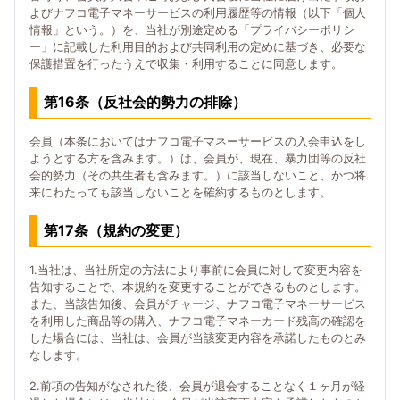
よびナフコ電子マネーサービスの利用履歴等の情報（以下「個人
情報」という。）を、当社が別途定める「プライバシーポリシ
ー」に記載した利用目的および共同利用の定めに基づき、必要な
保護措置を行ったうえで収集・利用することに同意します。
第16条（反社会的勢力の排除）
会員（本条においてはナフコ電子マネーサービスの入会申込をし
ようとする方を含みます。）は、会員が、現在、暴力団等の反社
会的勢力（その共生者も含みます。）に該当しないこと、かつ将
来にわたっても該当しないことを確約するものとします。
第17条（規約の変更）
1.当社は、当社所定の方法により事前に会員に対して変更内容を
告知することで、本規約を変更することができるものとします。
また、当該告知後、会員がチャージ、ナフコ電子マネーサービス
を利用した商品等の購入、ナフコ電子マネーカード残高の確認を
した場合には、当社は、会員が当該変更内容を承諾したものとみ
なします。
2.前項の告知がなされた後、会員が退会することなく１ヶ月が経