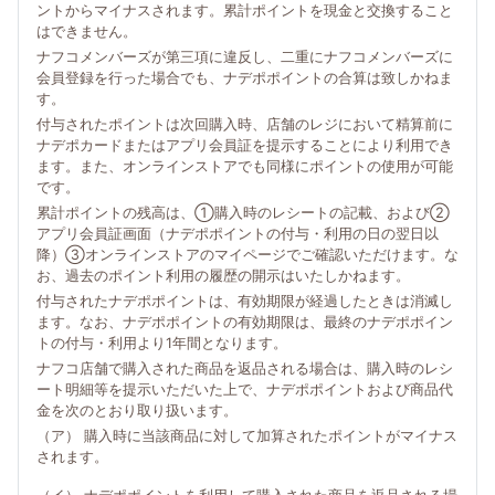
ントからマイナスされます。累計ポイントを現金と交換すること
はできません。
ナフコメンバーズが第三項に違反し、二重にナフコメンバーズに
会員登録を行った場合でも、ナデポポイントの合算は致しかねま
す。
付与されたポイントは次回購入時、店舗のレジにおいて精算前に
ナデポカードまたはアプリ会員証を提示することにより利用でき
ます。また、オンラインストアでも同様にポイントの使用が可能
です。
累計ポイントの残高は、①購入時のレシートの記載、および②
アプリ会員証画面（ナデポポイントの付与・利用の日の翌日以
降）③オンラインストアのマイページでご確認いただけます。な
お、過去のポイント利用の履歴の開示はいたしかねます。
付与されたナデポポイントは、有効期限が経過したときは消滅し
ます。なお、ナデポポイントの有効期限は、最終のナデポポイン
トの付与・利用より1年間となります。
ナフコ店舗で購入された商品を返品される場合は、購入時のレシ
ート明細等を提示いただいた上で、ナデポポイントおよび商品代
金を次のとおり取り扱います。
（ア） 購入時に当該商品に対して加算されたポイントがマイナス
されます。