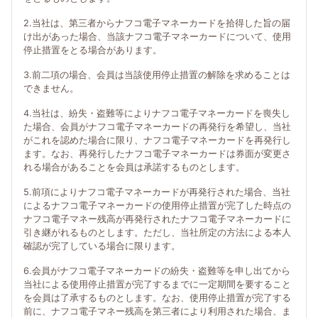
2.当社は、第三者からナフコ電子マネーカードを拾得した旨の届
け出があった場合、当該ナフコ電子マネーカードについて、使用
停止措置をとる場合があります。
3.前二項の場合、会員は当該使用停止措置の解除を求めることは
できません。
4.当社は、紛失・盗難等によりナフコ電子マネーカードを喪失し
た場合、会員がナフコ電子マネーカードの再発行を希望し、当社
がこれを認めた場合に限り、ナフコ電子マネーカードを再発行し
ます。なお、再発行したナフコ電子マネーカードは券面が変更さ
れる場合があることを会員は承諾するものとします。
5.前項によりナフコ電子マネーカードが再発行された場合、当社
によるナフコ電子マネーカードの使用停止措置が完了した時点の
ナフコ電子マネー残高が再発行されたナフコ電子マネーカードに
引き継がれるものとします。ただし、当社所定の方法による本人
確認が完了している場合に限ります。
6.会員がナフコ電子マネーカードの紛失・盗難等を申し出てから
当社による使用停止措置が完了するまでに一定期間を要すること
を会員は了承するものとします。なお、使用停止措置が完了する
前に、ナフコ電子マネー残高を第三者により利用された場合、ま