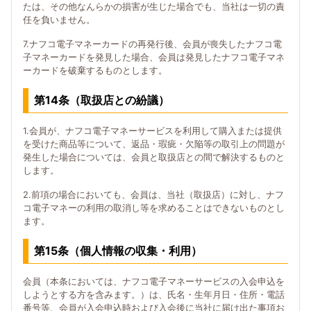
たは、その他なんらかの損害が生じた場合でも、当社は一切の責
任を負いません。
7.ナフコ電子マネーカードの再発行後、会員が喪失したナフコ電
子マネーカードを発見した場合、会員は発見したナフコ電子マネ
ーカードを破棄するものとします。
第14条（取扱店との紛議）
1.会員が、ナフコ電子マネーサービスを利用して購入または提供
を受けた商品等について、返品・瑕疵・欠陥等の取引上の問題が
発生した場合については、会員と取扱店との間で解決するものと
します。
2.前項の場合においても、会員は、当社（取扱店）に対し、ナフ
コ電子マネーの利用の取消し等を求めることはできないものとし
ます。
第15条（個人情報の収集・利用）
会員（本条においては、ナフコ電子マネーサービスの入会申込を
しようとする方を含みます。）は、氏名・生年月日・住所・電話
番号等、会員が入会申込時および入会後に当社に届け出た事項お