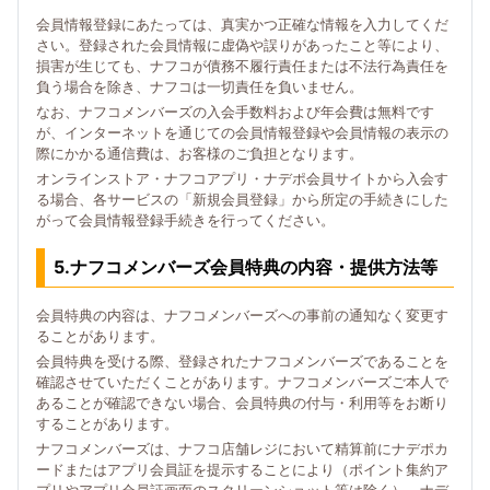
会員情報登録にあたっては、真実かつ正確な情報を入力してくだ
さい。登録された会員情報に虚偽や誤りがあったこと等により、
損害が生じても、ナフコが債務不履行責任または不法行為責任を
負う場合を除き、ナフコは一切責任を負いません。
なお、ナフコメンバーズの入会手数料および年会費は無料です
が、インターネットを通じての会員情報登録や会員情報の表示の
際にかかる通信費は、お客様のご負担となります。
オンラインストア・ナフコアプリ・ナデポ会員サイトから入会す
る場合、各サービスの「新規会員登録」から所定の手続きにした
がって会員情報登録手続きを行ってください。
5.ナフコメンバーズ会員特典の内容・提供方法等
会員特典の内容は、ナフコメンバーズへの事前の通知なく変更す
ることがあります。
会員特典を受ける際、登録されたナフコメンバーズであることを
確認させていただくことがあります。ナフコメンバーズご本人で
あることが確認できない場合、会員特典の付与・利用等をお断り
することがあります。
ナフコメンバーズは、ナフコ店舗レジにおいて精算前にナデポカ
ードまたはアプリ会員証を提示することにより（ポイント集約ア