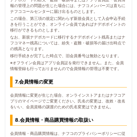
報の管理上の問題が生じた場合には、ナフコメンバーズは直ちに
ナフココールセンターに届け出るものとします。
この場合、第三項の規定に関わらず新規会員として入会申込手続
きを行うことができ、オンライン会員であればナデポポイントの
移行ができるものとします。
なお、新規ナデポカードに移行するナデポポイント残高またはナ
フコマネー残高については、紛失・盗難・破損等の届け出時点で
の残高となります。
移行手続きが完了した時点で、旧会員番号は無効となります。
※オフライン会員はアプリ会員証を発行できません。また、会員
情報登録も行っておりませんので会員情報の管理は不要です。
7.会員情報の変更
会員情報に変更が生じた場合、オンラインストアまたはナフコア
プリのマイページでご変更ください。氏名の変更は、改姓・改名
をいい、会員資格の譲渡のための氏名変更はできません。
8.会員情報・商品購買情報の取扱い
会員情報・商品購買情報は、ナフコのプライバシーポリシーに従