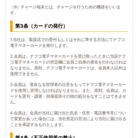
（9）チャージ端末とは、チャージを行うための機器をいいま
す。
第3条（カードの発行）
1.当社は、取扱店での受付もしくはそれに準ずる方法にてナフコ
電子マネーカードを発行します。
2.会員は、ナフコ電子マネーカードを受け取ったときに当該ナフ
コ電子マネーカードの所定欄に会員ご自身の署名を行わなければ
なりません。原則、ナフコ電子マネーカードは、会員本人以外は
使用できません。
3.会員は、善良なる管理者の注意をもってナフコ電子マネーカー
ドを使用し管理しなければなりません。また、原則、会員は、カ
ードを貸与・譲渡・担保提供その他の処分をなすことはできませ
ん。
4.会員は、会員が当社に届け出た氏名・住所・電話番号等につい
て変更があった場合には、当社所定の方法により当社に届け出る
ことを承諾するものとします。
第4条（不正使用等の禁止）