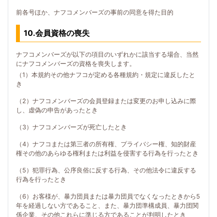
前各号ほか、ナフコメンバーズの事前の同意を得た目的
10.会員資格の喪失
ナフコメンバーズが以下の項目のいずれかに該当する場合、当然
にナフコメンバーズの資格を喪失します。
（1）本規約その他ナフコが定める各種規約・規定に違反したと
き
（2）ナフコメンバーズの会員登録または変更のお申し込みに際
し、虚偽の申告があったとき
（3）ナフコメンバーズが死亡したとき
（4）ナフコまたは第三者の所有権、プライバシー権、知的財産
権その他のあらゆる権利または利益を侵害する行為を行ったとき
（5）犯罪行為、公序良俗に反する行為、その他法令に違反する
行為を行ったとき
（6）お客様が、暴力団員または暴力団員でなくなったときから5
年を経過しない方であること、また、暴力団準構成員、暴力団関
係企業、その他これらに準じる方であることが判明したとき