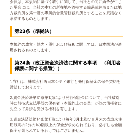
会員は、本規約に基づく取引に関して、当社との間に紛争が生じ
た場合には、当社の本社の所在地を管轄する簡易裁判所または地
方裁判所を第一審の専属的合意管轄裁判所とすることを異議なく
承諾するものとします。
第23条（準拠法）
本規約の成立・効力・履行および解釈に関しては、日本国法が適
用されるものとします。
第24条（改正資金決済法に関する事項 （利用者
保護に関する措置））
1.当社は、株式会社西日本シティ銀行と発行保証金の保全契約を
締結しております。
2.資金決済法第31条第1項により発行保証金について、当社破綻
時に前払式支払手段の保有者（本規約上の会員）が他の債権者に
先立って弁済を受ける権利を有します。
3.資金決済法第14条第1項により毎年3月末及び９月末の当該未使
用残高の2分の1の額以上の保全が求められており、必ずしも全額
保全が図られているわけではございません。