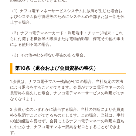
の確認をすることができません。
（1）ナフコ電子マネーサービスシステムに故障が生じた場合お
よびシステム保守管理等のためにシステムの全部または一部を休
止する場合。
（2）ナフコ電子マネーカード・利用端末・チャージ端末・これ
らに付随する機器等の破損または電磁的影響、停電その他の事由
による使用不能の場合。
（3）その他やむを得ない事由のある場合。
第10条（退会および会員資格の喪失）
1.会員は、ナフコ電子マネー残高がゼロの場合、当社所定の方法
により退会をすることができます。会員がナフコ電子マネーの会
員資格を喪失した場合、ナフコ電子マネーサービスの利用ができ
なくなります。
2.会員が次のいずれかに該当する場合、当社の判断により会員資
格を取消すことができるものとします。この場合、当社は、事前
の通知催告を要せず、会員によるナフコ電子マネーの利用を直ち
に中止させ、ナフコ電子マネー残高をゼロとすることができま
す。