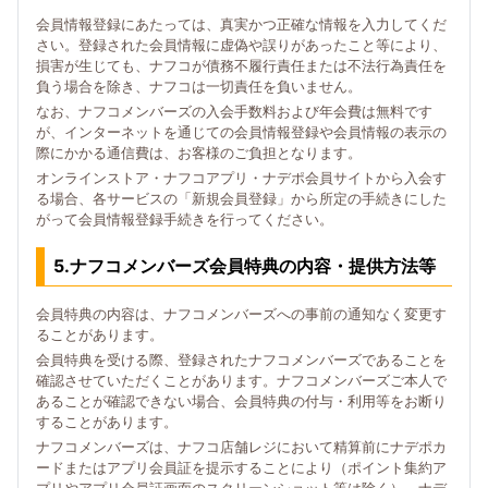
会員情報登録にあたっては、真実かつ正確な情報を入力してくだ
さい。登録された会員情報に虚偽や誤りがあったこと等により、
損害が生じても、ナフコが債務不履行責任または不法行為責任を
負う場合を除き、ナフコは一切責任を負いません。
なお、ナフコメンバーズの入会手数料および年会費は無料です
が、インターネットを通じての会員情報登録や会員情報の表示の
際にかかる通信費は、お客様のご負担となります。
オンラインストア・ナフコアプリ・ナデポ会員サイトから入会す
る場合、各サービスの「新規会員登録」から所定の手続きにした
がって会員情報登録手続きを行ってください。
5.ナフコメンバーズ会員特典の内容・提供方法等
会員特典の内容は、ナフコメンバーズへの事前の通知なく変更す
ることがあります。
会員特典を受ける際、登録されたナフコメンバーズであることを
確認させていただくことがあります。ナフコメンバーズご本人で
あることが確認できない場合、会員特典の付与・利用等をお断り
することがあります。
ナフコメンバーズは、ナフコ店舗レジにおいて精算前にナデポカ
ードまたはアプリ会員証を提示することにより（ポイント集約ア