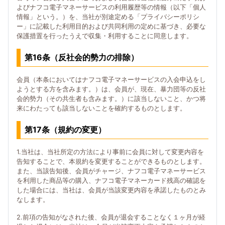
よびナフコ電子マネーサービスの利用履歴等の情報（以下「個人
情報」という。）を、当社が別途定める「プライバシーポリシ
ー」に記載した利用目的および共同利用の定めに基づき、必要な
保護措置を行ったうえで収集・利用することに同意します。
第16条（反社会的勢力の排除）
会員（本条においてはナフコ電子マネーサービスの入会申込をし
ようとする方を含みます。）は、会員が、現在、暴力団等の反社
会的勢力（その共生者も含みます。）に該当しないこと、かつ将
来にわたっても該当しないことを確約するものとします。
第17条（規約の変更）
1.当社は、当社所定の方法により事前に会員に対して変更内容を
告知することで、本規約を変更することができるものとします。
また、当該告知後、会員がチャージ、ナフコ電子マネーサービス
を利用した商品等の購入、ナフコ電子マネーカード残高の確認を
した場合には、当社は、会員が当該変更内容を承諾したものとみ
なします。
2.前項の告知がなされた後、会員が退会することなく１ヶ月が経