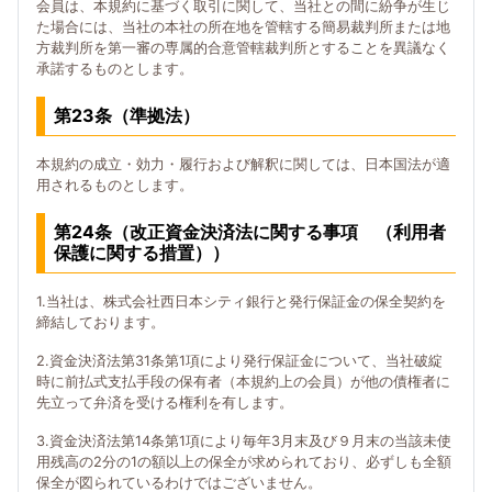
会員は、本規約に基づく取引に関して、当社との間に紛争が生じ
た場合には、当社の本社の所在地を管轄する簡易裁判所または地
方裁判所を第一審の専属的合意管轄裁判所とすることを異議なく
承諾するものとします。
第23条（準拠法）
本規約の成立・効力・履行および解釈に関しては、日本国法が適
用されるものとします。
第24条（改正資金決済法に関する事項 （利用者
保護に関する措置））
1.当社は、株式会社西日本シティ銀行と発行保証金の保全契約を
締結しております。
2.資金決済法第31条第1項により発行保証金について、当社破綻
時に前払式支払手段の保有者（本規約上の会員）が他の債権者に
先立って弁済を受ける権利を有します。
3.資金決済法第14条第1項により毎年3月末及び９月末の当該未使
用残高の2分の1の額以上の保全が求められており、必ずしも全額
保全が図られているわけではございません。