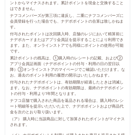
ントからマイナスされます。累計ポイントを現金と交換すること
はできません。
ナフコメンバーズが第三項に違反し、二重にナフコメンバーズに
会員登録を行った場合でも、ナデポポイントの合算は致しかねま
す。
付与されたポイントは次回購入時、店舗のレジにおいて精算前に
ナデポカードまたはアプリ会員証を提示することにより利用でき
ます。また、オンラインストアでも同様にポイントの使用が可能
です。
累計ポイントの残高は、①購入時のレシートの記載、および②
アプリ会員証画面（ナデポポイントの付与・利用の日の翌日以
降）③オンラインストアのマイページでご確認いただけます。な
お、過去のポイント利用の履歴の開示はいたしかねます。
付与されたナデポポイントは、有効期限が経過したときは消滅し
ます。なお、ナデポポイントの有効期限は、最終のナデポポイン
トの付与・利用より1年間となります。
ナフコ店舗で購入された商品を返品される場合は、購入時のレシ
ート明細等を提示いただいた上で、ナデポポイントおよび商品代
金を次のとおり取り扱います。
（ア） 購入時に当該商品に対して加算されたポイントがマイナス
されます。