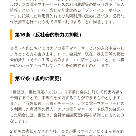
よびナフコ電子マネーサービスの利用履歴等の情報（以下「個人
情報」という。）を、当社が別途定める「プライバシーポリシ
ー」に記載した利用目的および共同利用の定めに基づき、必要な
保護措置を行ったうえで収集・利用することに同意します。
第16条（反社会的勢力の排除）
会員（本条においてはナフコ電子マネーサービスの入会申込をし
ようとする方を含みます。）は、会員が、現在、暴力団等の反社
会的勢力（その共生者も含みます。）に該当しないこと、かつ将
来にわたっても該当しないことを確約するものとします。
第17条（規約の変更）
1.当社は、当社所定の方法により事前に会員に対して変更内容を
告知することで、本規約を変更することができるものとします。
また、当該告知後、会員がチャージ、ナフコ電子マネーサービス
を利用した商品等の購入、ナフコ電子マネーカード残高の確認を
した場合には、当社は、会員が当該変更内容を承諾したものとみ
なします。
2.前項の告知がなされた後、会員が退会することなく１ヶ月が経