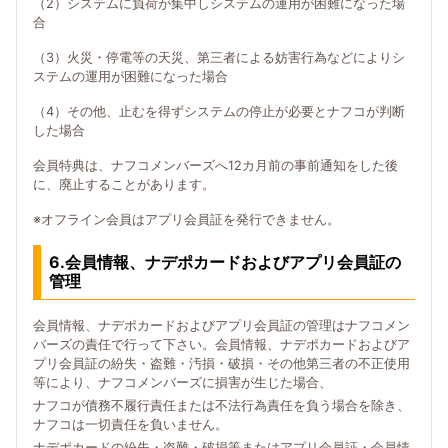
（2）システムに負荷が集中しシステムの運用が困難になった場
合
（3）火災・停電等の天災、第三者による妨害行為などによりシ
ステムの運用が困難になった場合
（4）その他、止むを得ずシステムの停止が必要とナフコが判断
した場合
会員特典は、ナフコメンバーズへ12カ月前の事前通知をした後
に、廃止することがあります。
※オフライン会員はアプリ会員証を発行できません。
6.会員情報、ナデポカードおよびアプリ会員証の
管理
会員情報、ナデポカードおよびアプリ会員証の管理はナフコメン
バーズの責任で行って下さい。会員情報、ナデポカードおよびア
プリ会員証の紛失・盗難・汚損・破損・その他第三者の不正使用
等により、ナフコメンバーズに損害が生じた場合、
ナフコが債務不履行責任または不法行為責任を負う場合を除き、
ナフコは一切責任を負いません。
ナデポカードの紛失・盗難・破損等またはアプリ会員証・会員情