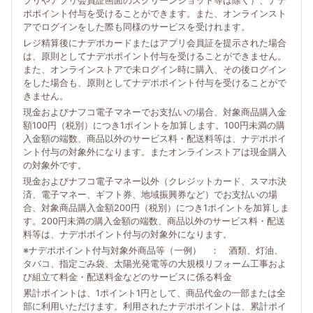
プリやアプリ会員証画面のスクリーンショット等は除く）、ナデ
ポポイント付与を受けることができます。また、オンラインスト
アでログインをした際も同様のサービスを受けれます。
レジ精算後にナデポカードまたはアプリ会員証を提示された場合
は、原則としてナデポポイント付与を受けることができません。
また、オンラインストアで未ログイン時に購入、その後ログイン
をした場合も、原則としてナデポポイント付与を受けることがで
きません。
現金およびナフコ電子マネーでお支払いの場合、対象商品購入金
額100円（税別）につき1ポイントを加算します。100円未満の購
入金額の端数、商品以外のサービス料・配送料等は、ナデポポイ
ント付与の対象外になります。またオンラインストアは現金購入
の対象外です。
現金およびナフコ電子マネー以外（クレジットカード、スマホ決
済、電子マネー、ギフト券、地域振興券など）でお支払いの場
合、対象商品購入金額200円（税別）につき1ポイントを加算しま
す。200円未満の購入金額の端数、商品以外のサービス料・配送
料等は、ナデポポイント付与の対象外になります。
※ナデポポイント付与対象外商品等（一例） ： 酒類、灯油、
タバコ、指定ごみ袋、太陽光発電等の大規模リフォーム工事およ
び組立て料金・配送料金などのサービスに係る料金
累計ポイントは、1ポイント1円として、商品代金の一部または全
部に利用いただけます。利用されたナデポポイントは、累計ポイ