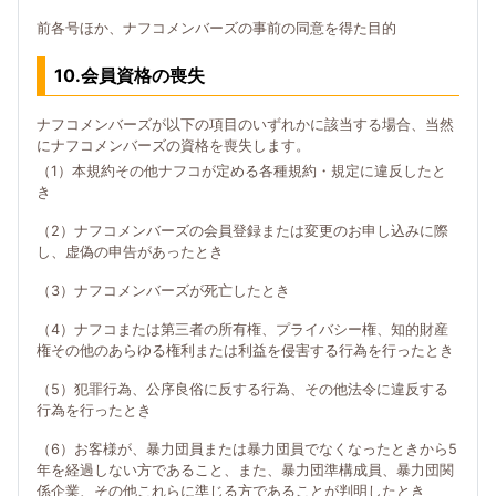
前各号ほか、ナフコメンバーズの事前の同意を得た目的
10.会員資格の喪失
ナフコメンバーズが以下の項目のいずれかに該当する場合、当然
にナフコメンバーズの資格を喪失します。
（1）本規約その他ナフコが定める各種規約・規定に違反したと
き
（2）ナフコメンバーズの会員登録または変更のお申し込みに際
し、虚偽の申告があったとき
（3）ナフコメンバーズが死亡したとき
（4）ナフコまたは第三者の所有権、プライバシー権、知的財産
権その他のあらゆる権利または利益を侵害する行為を行ったとき
（5）犯罪行為、公序良俗に反する行為、その他法令に違反する
行為を行ったとき
（6）お客様が、暴力団員または暴力団員でなくなったときから5
年を経過しない方であること、また、暴力団準構成員、暴力団関
係企業、その他これらに準じる方であることが判明したとき