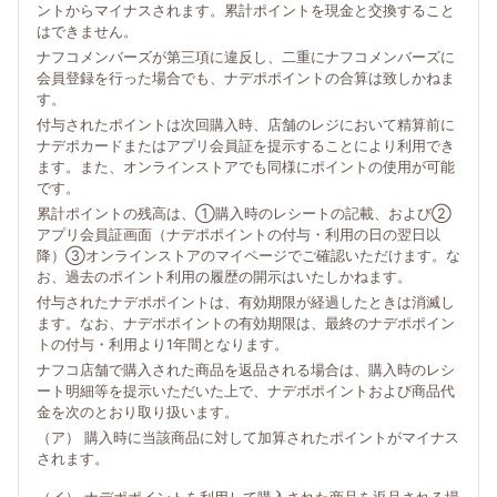
ントからマイナスされます。累計ポイントを現金と交換すること
はできません。
ナフコメンバーズが第三項に違反し、二重にナフコメンバーズに
会員登録を行った場合でも、ナデポポイントの合算は致しかねま
す。
付与されたポイントは次回購入時、店舗のレジにおいて精算前に
ナデポカードまたはアプリ会員証を提示することにより利用でき
ます。また、オンラインストアでも同様にポイントの使用が可能
です。
累計ポイントの残高は、①購入時のレシートの記載、および②
アプリ会員証画面（ナデポポイントの付与・利用の日の翌日以
降）③オンラインストアのマイページでご確認いただけます。な
お、過去のポイント利用の履歴の開示はいたしかねます。
付与されたナデポポイントは、有効期限が経過したときは消滅し
ます。なお、ナデポポイントの有効期限は、最終のナデポポイン
トの付与・利用より1年間となります。
ナフコ店舗で購入された商品を返品される場合は、購入時のレシ
ート明細等を提示いただいた上で、ナデポポイントおよび商品代
金を次のとおり取り扱います。
（ア） 購入時に当該商品に対して加算されたポイントがマイナス
されます。