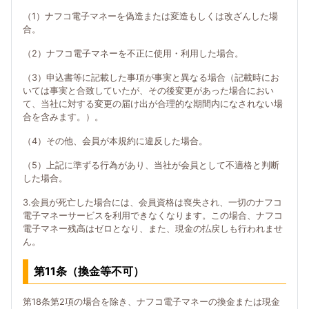
（1）ナフコ電子マネーを偽造または変造もしくは改ざんした場
合。
（2）ナフコ電子マネーを不正に使用・利用した場合。
（3）申込書等に記載した事項が事実と異なる場合（記載時にお
いては事実と合致していたが、その後変更があった場合におい
て、当社に対する変更の届け出が合理的な期間内になされない場
合を含みます。）。
（4）その他、会員が本規約に違反した場合。
（5）上記に準ずる行為があり、当社が会員として不適格と判断
した場合。
3.会員が死亡した場合には、会員資格は喪失され、一切のナフコ
電子マネーサービスを利用できなくなります。この場合、ナフコ
電子マネー残高はゼロとなり、また、現金の払戻しも行われませ
ん。
第11条（換金等不可）
第18条第2項の場合を除き、ナフコ電子マネーの換金または現金