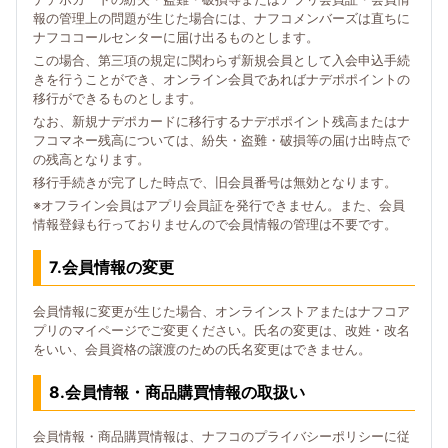
報の管理上の問題が生じた場合には、ナフコメンバーズは直ちに
ナフココールセンターに届け出るものとします。
この場合、第三項の規定に関わらず新規会員として入会申込手続
きを行うことができ、オンライン会員であればナデポポイントの
移行ができるものとします。
なお、新規ナデポカードに移行するナデポポイント残高またはナ
フコマネー残高については、紛失・盗難・破損等の届け出時点で
の残高となります。
移行手続きが完了した時点で、旧会員番号は無効となります。
※オフライン会員はアプリ会員証を発行できません。また、会員
情報登録も行っておりませんので会員情報の管理は不要です。
7.会員情報の変更
会員情報に変更が生じた場合、オンラインストアまたはナフコア
プリのマイページでご変更ください。氏名の変更は、改姓・改名
をいい、会員資格の譲渡のための氏名変更はできません。
8.会員情報・商品購買情報の取扱い
会員情報・商品購買情報は、ナフコのプライバシーポリシーに従