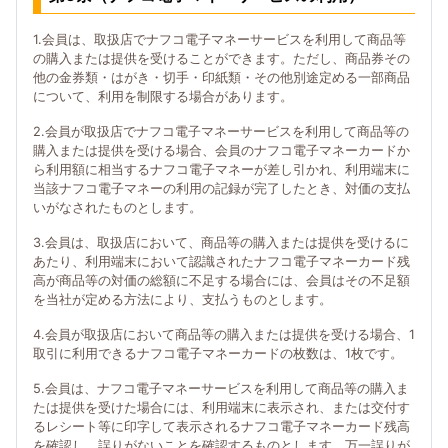
1.会員は、取扱店でナフコ電子マネーサービスを利用して商品等
の購入または提供を受けることができます。ただし、商品券その
他の金券類・はがき・切手・印紙類・その他別途定める一部商品
について、利用を制限する場合があります。
2.会員が取扱店でナフコ電子マネーサービスを利用して商品等の
購入または提供を受ける場合、会員のナフコ電子マネーカードか
ら利用額に相当するナフコ電子マネーが差し引かれ、利用端末に
当該ナフコ電子マネーの利用の記録が完了したとき、対価の支払
いがなされたものとします。
3.会員は、取扱店において、商品等の購入または提供を受けるに
あたり、利用端末において認識されたナフコ電子マネーカード残
高が商品等の対価の総額に不足する場合には、会員はその不足額
を当社が定める方法により、支払うものとします。
4.会員が取扱店において商品等の購入または提供を受ける場合、1
取引に利用できるナフコ電子マネーカードの枚数は、1枚です。
5.会員は、ナフコ電子マネーサービスを利用して商品等の購入ま
たは提供を受けた場合には、利用端末に表示され、または交付す
るレシート等に印字して表示されるナフコ電子マネーカード残高
を確認し、誤りがないことを確認するものとします。万一誤りが