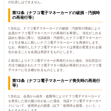
の払戻しはできません。
第12条（ナフコ電子マネーカードの破損・汚損時
の再発行等）
1.当社は、ナフコ電子マネーカードの破損・汚損等の理由により
会員がナフコ電子マネーカードの再発行を希望し、当社がこれを
認めた場合に限り、当該破損・汚損等したナフコ電子マネーカー
ドと引き換えに新しいナフコ電子マネーカードを再発行します。
なお、再発行したナフコ電子マネーカードは券面が変更される場
合があることを会員は承諾するものとします。
2.前項によりナフコ電子マネーが再発行された場合、当社所定の
方法で確認されたナフコ電子マネー残高が再発行されたナフコ電
子マネーに引き継がれるものとします。
第13条（ナフコ電子マネーカード喪失時の再発行
等）
1.当社は、会員から紛失・盗難等によりナフコ電子マネーカード
を喪失した旨の届け出があった場合、当該ナフコ電子マネーカー
ドについて、使用停止の措置（以下「使用停止措置」という。）
をとるものとします。