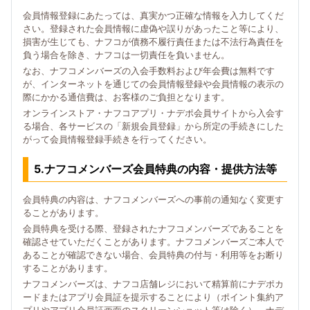
会員情報登録にあたっては、真実かつ正確な情報を入力してくだ
さい。登録された会員情報に虚偽や誤りがあったこと等により、
損害が生じても、ナフコが債務不履行責任または不法行為責任を
負う場合を除き、ナフコは一切責任を負いません。
なお、ナフコメンバーズの入会手数料および年会費は無料です
が、インターネットを通じての会員情報登録や会員情報の表示の
際にかかる通信費は、お客様のご負担となります。
オンラインストア・ナフコアプリ・ナデポ会員サイトから入会す
る場合、各サービスの「新規会員登録」から所定の手続きにした
がって会員情報登録手続きを行ってください。
5.ナフコメンバーズ会員特典の内容・提供方法等
会員特典の内容は、ナフコメンバーズへの事前の通知なく変更す
ることがあります。
会員特典を受ける際、登録されたナフコメンバーズであることを
確認させていただくことがあります。ナフコメンバーズご本人で
あることが確認できない場合、会員特典の付与・利用等をお断り
することがあります。
ナフコメンバーズは、ナフコ店舗レジにおいて精算前にナデポカ
ードまたはアプリ会員証を提示することにより（ポイント集約ア