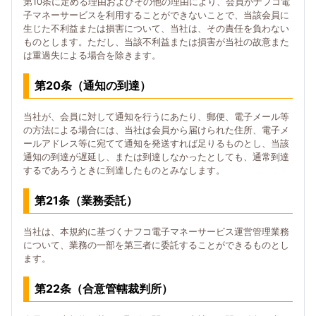
第10条に定める理由およびその他の理由により、会員がナフコ電
子マネーサービスを利用することができないことで、当該会員に
生じた不利益または損害について、当社は、その責任を負わない
ものとします。ただし、当該不利益または損害が当社の故意また
は重過失による場合を除きます。
第20条（通知の到達）
当社が、会員に対して通知を行うにあたり、郵便、電子メール等
の方法による場合には、当社は会員から届けられた住所、電子メ
ールアドレス等に宛てて通知を発送すれば足りるものとし、当該
通知の到達が遅延し、または到達しなかったとしても、通常到達
するであろうときに到達したものとみなします。
第21条（業務委託）
当社は、本規約に基づくナフコ電子マネーサービス運営管理業務
について、業務の一部を第三者に委託することができるものとし
ます。
第22条（合意管轄裁判所）