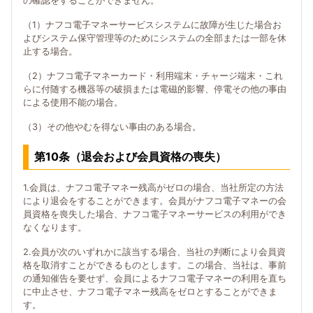
の確認をすることができません。
（1）ナフコ電子マネーサービスシステムに故障が生じた場合お
よびシステム保守管理等のためにシステムの全部または一部を休
止する場合。
（2）ナフコ電子マネーカード・利用端末・チャージ端末・これ
らに付随する機器等の破損または電磁的影響、停電その他の事由
による使用不能の場合。
（3）その他やむを得ない事由のある場合。
第10条（退会および会員資格の喪失）
1.会員は、ナフコ電子マネー残高がゼロの場合、当社所定の方法
により退会をすることができます。会員がナフコ電子マネーの会
員資格を喪失した場合、ナフコ電子マネーサービスの利用ができ
なくなります。
2.会員が次のいずれかに該当する場合、当社の判断により会員資
格を取消すことができるものとします。この場合、当社は、事前
の通知催告を要せず、会員によるナフコ電子マネーの利用を直ち
に中止させ、ナフコ電子マネー残高をゼロとすることができま
す。