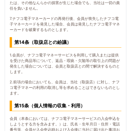
たは、その他なんらかの損害が生じた場合でも、当社は一切の責
任を負いません。
7.ナフコ電子マネーカードの再発行後、会員が喪失したナフコ電
子マネーカードを発見した場合、会員は発見したナフコ電子マネ
ーカードを破棄するものとします。
第14条（取扱店との紛議）
1.会員が、ナフコ電子マネーサービスを利用して購入または提供
を受けた商品等について、返品・瑕疵・欠陥等の取引上の問題が
発生した場合については、会員と取扱店との間で解決するものと
します。
2.前項の場合においても、会員は、当社（取扱店）に対し、ナフ
コ電子マネーの利用の取消し等を求めることはできないものとし
ます。
第15条（個人情報の収集・利用）
会員（本条においては、ナフコ電子マネーサービスの入会申込を
しようとする方を含みます。）は、氏名・生年月日・住所・電話
番号等、会員が入会申込時および入会後に当社に届け出た事項お