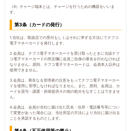
（9）チャージ端末とは、チャージを行うための機器をいいま
す。
第3条（カードの発行）
1.当社は、取扱店での受付もしくはそれに準ずる方法にてナフコ
電子マネーカードを発行します。
2.会員は、ナフコ電子マネーカードを受け取ったときに当該ナフ
コ電子マネーカードの所定欄に会員ご自身の署名を行わなければ
なりません。原則、ナフコ電子マネーカードは、会員本人以外は
使用できません。
3.会員は、善良なる管理者の注意をもってナフコ電子マネーカー
ドを使用し管理しなければなりません。また、原則、会員は、カ
ードを貸与・譲渡・担保提供その他の処分をなすことはできませ
ん。
4.会員は、会員が当社に届け出た氏名・住所・電話番号等につい
て変更があった場合には、当社所定の方法により当社に届け出る
ことを承諾するものとします。
第4条（不正使用等の禁止）