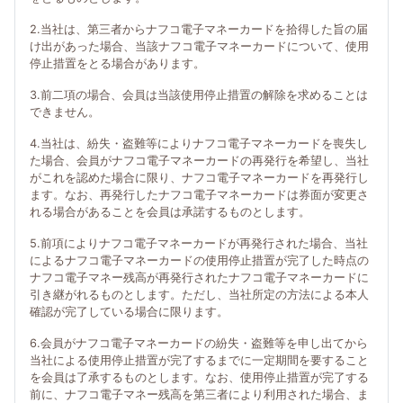
2.当社は、第三者からナフコ電子マネーカードを拾得した旨の届
け出があった場合、当該ナフコ電子マネーカードについて、使用
停止措置をとる場合があります。
3.前二項の場合、会員は当該使用停止措置の解除を求めることは
できません。
4.当社は、紛失・盗難等によりナフコ電子マネーカードを喪失し
た場合、会員がナフコ電子マネーカードの再発行を希望し、当社
がこれを認めた場合に限り、ナフコ電子マネーカードを再発行し
ます。なお、再発行したナフコ電子マネーカードは券面が変更さ
れる場合があることを会員は承諾するものとします。
5.前項によりナフコ電子マネーカードが再発行された場合、当社
によるナフコ電子マネーカードの使用停止措置が完了した時点の
ナフコ電子マネー残高が再発行されたナフコ電子マネーカードに
引き継がれるものとします。ただし、当社所定の方法による本人
確認が完了している場合に限ります。
6.会員がナフコ電子マネーカードの紛失・盗難等を申し出てから
当社による使用停止措置が完了するまでに一定期間を要すること
を会員は了承するものとします。なお、使用停止措置が完了する
前に、ナフコ電子マネー残高を第三者により利用された場合、ま