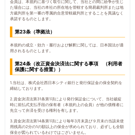
会員は、本規約に基づく取引に関して、当社との間に紛争が生じ
た場合には、当社の本社の所在地を管轄する簡易裁判所または地
方裁判所を第一審の専属的合意管轄裁判所とすることを異議なく
承諾するものとします。
第23条（準拠法）
本規約の成立・効力・履行および解釈に関しては、日本国法が適
用されるものとします。
第24条（改正資金決済法に関する事項 （利用者
保護に関する措置））
1.当社は、株式会社西日本シティ銀行と発行保証金の保全契約を
締結しております。
2.資金決済法第31条第1項により発行保証金について、当社破綻
時に前払式支払手段の保有者（本規約上の会員）が他の債権者に
先立って弁済を受ける権利を有します。
3.資金決済法第14条第1項により毎年3月末及び９月末の当該未使
用残高の2分の1の額以上の保全が求められており、必ずしも全額
保全が図られているわけではございません。