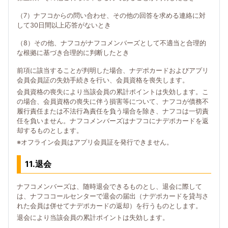
（7）ナフコからの問い合わせ、その他の回答を求める連絡に対
して30日間以上応答がないとき
（8）その他、ナフコがナフコメンバーズとして不適当と合理的
な根拠に基づき合理的に判断したとき
前項に該当することが判明した場合、ナデポカードおよびアプリ
会員会員証の失効手続きを行い、会員資格を喪失します。
会員資格の喪失により当該会員の累計ポイントは失効します。こ
の場合、会員資格の喪失に伴う損害等について、ナフコが債務不
履行責任または不法行為責任を負う場合を除き、ナフコは一切責
任を負いません。ナフコメンバーズはナフコにナデポカードを返
却するものとします。
※オフライン会員はアプリ会員証を発行できません。
11.退会
ナフコメンバーズは、随時退会できるものとし、退会に際して
は、ナフココールセンターで退会の届出（ナデポカードを貸与さ
れた会員は併せてナデポカードの返却）を行うものとします。
退会により当該会員の累計ポイントは失効します。