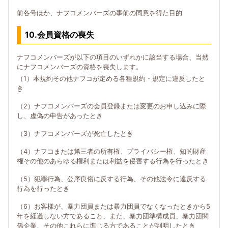
前各号ほか、ナフコメンバーズの事前の同意を得た目的
10.会員資格の喪失
ナフコメンバーズが以下の項目のいずれかに該当する場合、当然
にナフコメンバーズの資格を喪失します。
（1）本規約その他ナフコが定める各種規約・規定に違反したと
き
（2）ナフコメンバーズの会員登録または変更のお申し込みに際
し、虚偽の申告があったとき
（3）ナフコメンバーズが死亡したとき
（4）ナフコまたは第三者の所有権、プライバシー権、知的財産
権その他のあらゆる権利または利益を侵害する行為を行ったとき
（5）犯罪行為、公序良俗に反する行為、その他法令に違反する
行為を行ったとき
（6）お客様が、暴力団員または暴力団員でなくなったときから5
年を経過しない方であること、また、暴力団準構成員、暴力団関
係企業、その他これらに準じる方であることが判明したとき