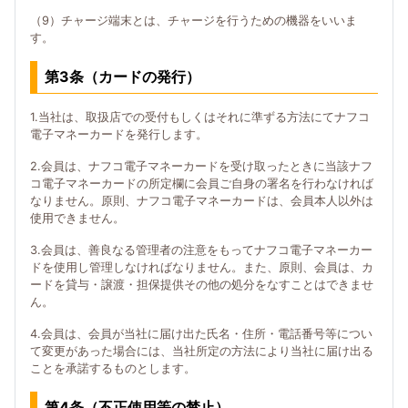
（9）チャージ端末とは、チャージを行うための機器をいいま
す。
第3条（カードの発行）
1.当社は、取扱店での受付もしくはそれに準ずる方法にてナフコ
電子マネーカードを発行します。
2.会員は、ナフコ電子マネーカードを受け取ったときに当該ナフ
コ電子マネーカードの所定欄に会員ご自身の署名を行わなければ
なりません。原則、ナフコ電子マネーカードは、会員本人以外は
使用できません。
3.会員は、善良なる管理者の注意をもってナフコ電子マネーカー
ドを使用し管理しなければなりません。また、原則、会員は、カ
ードを貸与・譲渡・担保提供その他の処分をなすことはできませ
ん。
4.会員は、会員が当社に届け出た氏名・住所・電話番号等につい
て変更があった場合には、当社所定の方法により当社に届け出る
ことを承諾するものとします。
第4条（不正使用等の禁止）