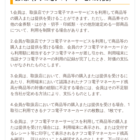
1.会員は、取扱店でナフコ電子マネーサービスを利用して商品等
の購入または提供を受けることができます。ただし、商品券その
他の金券類・はがき・切手・印紙類・その他別途定める一部商品
について、利用を制限する場合があります。
2.会員が取扱店でナフコ電子マネーサービスを利用して商品等の
購入または提供を受ける場合、会員のナフコ電子マネーカードか
ら利用額に相当するナフコ電子マネーが差し引かれ、利用端末に
当該ナフコ電子マネーの利用の記録が完了したとき、対価の支払
いがなされたものとします。
3.会員は、取扱店において、商品等の購入または提供を受けるに
あたり、利用端末において認識されたナフコ電子マネーカード残
高が商品等の対価の総額に不足する場合には、会員はその不足額
を当社が定める方法により、支払うものとします。
4.会員が取扱店において商品等の購入または提供を受ける場合、1
取引に利用できるナフコ電子マネーカードの枚数は、1枚です。
5.会員は、ナフコ電子マネーサービスを利用して商品等の購入ま
たは提供を受けた場合には、利用端末に表示され、または交付す
るレシート等に印字して表示されるナフコ電子マネーカード残高
を確認し、誤りがないことを確認するものとします。万一誤りが