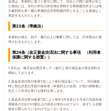
会員は、本規約に基づく取引に関して、当社との間に紛争が生じ
た場合には、当社の本社の所在地を管轄する簡易裁判所または地
方裁判所を第一審の専属的合意管轄裁判所とすることを異議なく
承諾するものとします。
第23条（準拠法）
本規約の成立・効力・履行および解釈に関しては、日本国法が適
用されるものとします。
第24条（改正資金決済法に関する事項 （利用者
保護に関する措置））
1.当社は、株式会社西日本シティ銀行と発行保証金の保全契約を
締結しております。
2.資金決済法第31条第1項により発行保証金について、当社破綻
時に前払式支払手段の保有者（本規約上の会員）が他の債権者に
先立って弁済を受ける権利を有します。
3.資金決済法第14条第1項により毎年3月末及び９月末の当該未使
用残高の2分の1の額以上の保全が求められており、必ずしも全額
保全が図られているわけではございません。