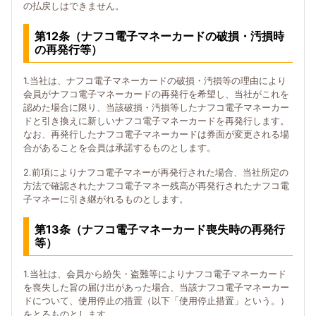
の払戻しはできません。
第12条（ナフコ電子マネーカードの破損・汚損時
の再発行等）
1.当社は、ナフコ電子マネーカードの破損・汚損等の理由により
会員がナフコ電子マネーカードの再発行を希望し、当社がこれを
認めた場合に限り、当該破損・汚損等したナフコ電子マネーカー
ドと引き換えに新しいナフコ電子マネーカードを再発行します。
なお、再発行したナフコ電子マネーカードは券面が変更される場
合があることを会員は承諾するものとします。
2.前項によりナフコ電子マネーが再発行された場合、当社所定の
方法で確認されたナフコ電子マネー残高が再発行されたナフコ電
子マネーに引き継がれるものとします。
第13条（ナフコ電子マネーカード喪失時の再発行
等）
1.当社は、会員から紛失・盗難等によりナフコ電子マネーカード
を喪失した旨の届け出があった場合、当該ナフコ電子マネーカー
ドについて、使用停止の措置（以下「使用停止措置」という。）
をとるものとします。