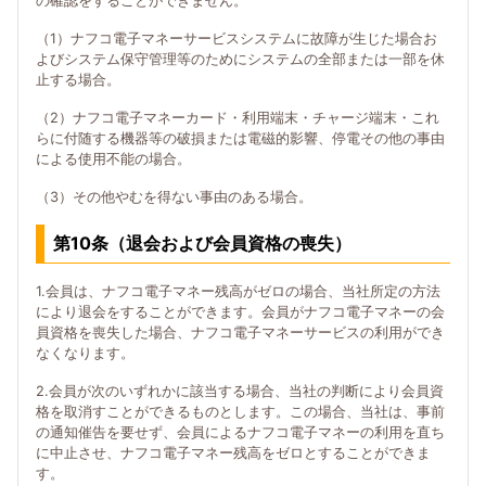
の確認をすることができません。
（1）ナフコ電子マネーサービスシステムに故障が生じた場合お
よびシステム保守管理等のためにシステムの全部または一部を休
止する場合。
（2）ナフコ電子マネーカード・利用端末・チャージ端末・これ
らに付随する機器等の破損または電磁的影響、停電その他の事由
による使用不能の場合。
（3）その他やむを得ない事由のある場合。
第10条（退会および会員資格の喪失）
1.会員は、ナフコ電子マネー残高がゼロの場合、当社所定の方法
により退会をすることができます。会員がナフコ電子マネーの会
員資格を喪失した場合、ナフコ電子マネーサービスの利用ができ
なくなります。
2.会員が次のいずれかに該当する場合、当社の判断により会員資
格を取消すことができるものとします。この場合、当社は、事前
の通知催告を要せず、会員によるナフコ電子マネーの利用を直ち
に中止させ、ナフコ電子マネー残高をゼロとすることができま
す。