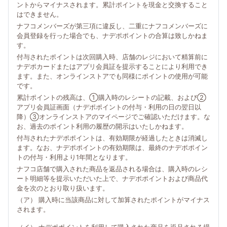
ントからマイナスされます。累計ポイントを現金と交換すること
はできません。
ナフコメンバーズが第三項に違反し、二重にナフコメンバーズに
会員登録を行った場合でも、ナデポポイントの合算は致しかねま
す。
付与されたポイントは次回購入時、店舗のレジにおいて精算前に
ナデポカードまたはアプリ会員証を提示することにより利用でき
ます。また、オンラインストアでも同様にポイントの使用が可能
です。
累計ポイントの残高は、①購入時のレシートの記載、および②
アプリ会員証画面（ナデポポイントの付与・利用の日の翌日以
降）③オンラインストアのマイページでご確認いただけます。な
お、過去のポイント利用の履歴の開示はいたしかねます。
付与されたナデポポイントは、有効期限が経過したときは消滅し
ます。なお、ナデポポイントの有効期限は、最終のナデポポイン
トの付与・利用より1年間となります。
ナフコ店舗で購入された商品を返品される場合は、購入時のレシ
ート明細等を提示いただいた上で、ナデポポイントおよび商品代
金を次のとおり取り扱います。
（ア） 購入時に当該商品に対して加算されたポイントがマイナス
されます。