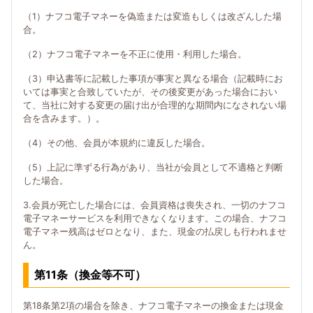
（1）ナフコ電子マネーを偽造または変造もしくは改ざんした場
合。
（2）ナフコ電子マネーを不正に使用・利用した場合。
（3）申込書等に記載した事項が事実と異なる場合（記載時にお
いては事実と合致していたが、その後変更があった場合におい
て、当社に対する変更の届け出が合理的な期間内になされない場
合を含みます。）。
（4）その他、会員が本規約に違反した場合。
（5）上記に準ずる行為があり、当社が会員として不適格と判断
した場合。
3.会員が死亡した場合には、会員資格は喪失され、一切のナフコ
電子マネーサービスを利用できなくなります。この場合、ナフコ
電子マネー残高はゼロとなり、また、現金の払戻しも行われませ
ん。
第11条（換金等不可）
第18条第2項の場合を除き、ナフコ電子マネーの換金または現金