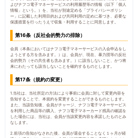
よびナフコ電子マネーサービスの利用履歴等の情報（以下「個人
情報」という。）を、当社が別途定める「プライバシーポリシ
ー」に記載した利用目的および共同利用の定めに基づき、必要な
保護措置を行ったうえで収集・利用することに同意します。
第16条（反社会的勢力の排除）
会員（本条においてはナフコ電子マネーサービスの入会申込をし
ようとする方を含みます。）は、会員が、現在、暴力団等の反社
会的勢力（その共生者も含みます。）に該当しないこと、かつ将
来にわたっても該当しないことを確約するものとします。
第17条（規約の変更）
1.当社は、当社所定の方法により事前に会員に対して変更内容を
告知することで、本規約を変更することができるものとします。
また、当該告知後、会員がチャージ、ナフコ電子マネーサービス
を利用した商品等の購入、ナフコ電子マネーカード残高の確認を
した場合には、当社は、会員が当該変更内容を承諾したものとみ
なします。
2.前項の告知がなされた後、会員が退会することなく１ヶ月が経