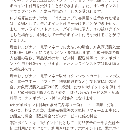
プリやアプリ会員証画面のスクリーンショット等は除く）、ナデ
ポポイント付与を受けることができます。また、オンラインスト
アでログインをした際も同様のサービスを受けれます。
レジ精算後にナデポカードまたはアプリ会員証を提示された場合
は、原則としてナデポポイント付与を受けることができません。
また、オンラインストアで未ログイン時に購入、その後ログイン
をした場合も、原則としてナデポポイント付与を受けることがで
きません。
現金およびナフコ電子マネーでお支払いの場合、対象商品購入金
額100円（税別）につき1ポイントを加算します。100円未満の購
入金額の端数、商品以外のサービス料・配送料等は、ナデポポイ
ント付与の対象外になります。またオンラインストアは現金購入
の対象外です。
現金およびナフコ電子マネー以外（クレジットカード、スマホ決
済、電子マネー、ギフト券、地域振興券など）でお支払いの場
合、対象商品購入金額200円（税別）につき1ポイントを加算しま
す。200円未満の購入金額の端数、商品以外のサービス料・配送
料等は、ナデポポイント付与の対象外になります。
※ナデポポイント付与対象外商品等（一例） ： 酒類、灯油、
タバコ、指定ごみ袋、太陽光発電等の大規模リフォーム工事およ
び組立て料金・配送料金などのサービスに係る料金
累計ポイントは、1ポイント1円として、商品代金の一部または全
部に利用いただけます。利用されたナデポポイントは、累計ポイ