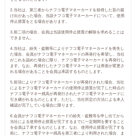
2.当社は、第三者からナフコ電子マネーカードを拾得した旨の届
け出があった場合、当該ナフコ電子マネーカードについて、使用
停止措置をとる場合があります。
3.前二項の場合、会員は当該使用停止措置の解除を求めることは
できません。
4.当社は、紛失・盗難等によりナフコ電子マネーカードを喪失し
た場合、会員がナフコ電子マネーカードの再発行を希望し、当社
がこれを認めた場合に限り、ナフコ電子マネーカードを再発行し
ます。なお、再発行したナフコ電子マネーカードは券面が変更さ
れる場合があることを会員は承諾するものとします。
5.前項によりナフコ電子マネーカードが再発行された場合、当社
によるナフコ電子マネーカードの使用停止措置が完了した時点の
ナフコ電子マネー残高が再発行されたナフコ電子マネーカードに
引き継がれるものとします。ただし、当社所定の方法による本人
確認が完了している場合に限ります。
6.会員がナフコ電子マネーカードの紛失・盗難等を申し出てから
当社による使用停止措置が完了するまでに一定期間を要すること
を会員は了承するものとします。なお、使用停止措置が完了する
前に、ナフコ電子マネー残高を第三者により利用された場合、ま