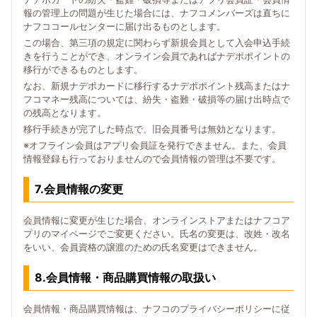
報の管理上の問題が生じた場合には、ナフコメンバーズは直ちに
ナフココールセンターに届け出るものとします。
この場合、第三項の規定に関わらず新規会員として入会申込手続
きを行うことができ、オンライン会員であればナデポポイントの
移行ができるものとします。
なお、新規ナデポカードに移行するナデポポイント残高またはナ
フコマネー残高については、紛失・盗難・破損等の届け出時点で
の残高となります。
移行手続きが完了した時点で、旧会員番号は無効となります。
※オフライン会員はアプリ会員証を発行できません。また、会員
情報登録も行っておりませんので会員情報の管理は不要です。
7.会員情報の変更
会員情報に変更が生じた場合、オンラインストアまたはナフコア
プリのマイページでご変更ください。氏名の変更は、改姓・改名
をいい、会員資格の譲渡のための氏名変更はできません。
8.会員情報・商品購買情報の取扱い
会員情報・商品購買情報は、ナフコのプライバシーポリシーに従