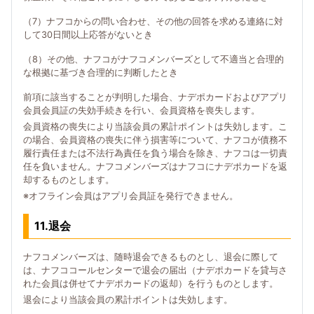
（7）ナフコからの問い合わせ、その他の回答を求める連絡に対
して30日間以上応答がないとき
（8）その他、ナフコがナフコメンバーズとして不適当と合理的
な根拠に基づき合理的に判断したとき
前項に該当することが判明した場合、ナデポカードおよびアプリ
会員会員証の失効手続きを行い、会員資格を喪失します。
会員資格の喪失により当該会員の累計ポイントは失効します。こ
の場合、会員資格の喪失に伴う損害等について、ナフコが債務不
履行責任または不法行為責任を負う場合を除き、ナフコは一切責
任を負いません。ナフコメンバーズはナフコにナデポカードを返
却するものとします。
※オフライン会員はアプリ会員証を発行できません。
11.退会
ナフコメンバーズは、随時退会できるものとし、退会に際して
は、ナフココールセンターで退会の届出（ナデポカードを貸与さ
れた会員は併せてナデポカードの返却）を行うものとします。
退会により当該会員の累計ポイントは失効します。