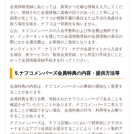
会員情報登録にあたっては、真実かつ正確な情報を入力してくだ
さい。登録された会員情報に虚偽や誤りがあったこと等により、
損害が生じても、ナフコが債務不履行責任または不法行為責任を
負う場合を除き、ナフコは一切責任を負いません。
なお、ナフコメンバーズの入会手数料および年会費は無料です
が、インターネットを通じての会員情報登録や会員情報の表示の
際にかかる通信費は、お客様のご負担となります。
オンラインストア・ナフコアプリ・ナデポ会員サイトから入会す
る場合、各サービスの「新規会員登録」から所定の手続きにした
がって会員情報登録手続きを行ってください。
5.ナフコメンバーズ会員特典の内容・提供方法等
会員特典の内容は、ナフコメンバーズへの事前の通知なく変更す
ることがあります。
会員特典を受ける際、登録されたナフコメンバーズであることを
確認させていただくことがあります。ナフコメンバーズご本人で
あることが確認できない場合、会員特典の付与・利用等をお断り
することがあります。
ナフコメンバーズは、ナフコ店舗レジにおいて精算前にナデポカ
ードまたはアプリ会員証を提示することにより（ポイント集約ア