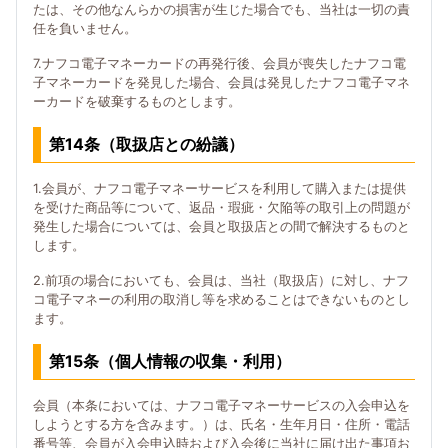
たは、その他なんらかの損害が生じた場合でも、当社は一切の責
任を負いません。
7.ナフコ電子マネーカードの再発行後、会員が喪失したナフコ電
子マネーカードを発見した場合、会員は発見したナフコ電子マネ
ーカードを破棄するものとします。
第14条（取扱店との紛議）
1.会員が、ナフコ電子マネーサービスを利用して購入または提供
を受けた商品等について、返品・瑕疵・欠陥等の取引上の問題が
発生した場合については、会員と取扱店との間で解決するものと
します。
2.前項の場合においても、会員は、当社（取扱店）に対し、ナフ
コ電子マネーの利用の取消し等を求めることはできないものとし
ます。
第15条（個人情報の収集・利用）
会員（本条においては、ナフコ電子マネーサービスの入会申込を
しようとする方を含みます。）は、氏名・生年月日・住所・電話
番号等、会員が入会申込時および入会後に当社に届け出た事項お