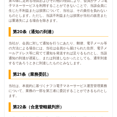
第10条に定める理由およびその他の理由により、会員がナフコ電
子マネーサービスを利用することができないことで、当該会員に
生じた不利益または損害について、当社は、その責任を負わない
ものとします。ただし、当該不利益または損害が当社の故意また
は重過失による場合を除きます。
第20条（通知の到達）
当社が、会員に対して通知を行うにあたり、郵便、電子メール等
の方法による場合には、当社は会員から届けられた住所、電子メ
ールアドレス等に宛てて通知を発送すれば足りるものとし、当該
通知の到達が遅延し、または到達しなかったとしても、通常到達
するであろうときに到達したものとみなします。
第21条（業務委託）
当社は、本規約に基づくナフコ電子マネーサービス運営管理業務
について、業務の一部を第三者に委託することができるものとし
ます。
第22条（合意管轄裁判所）