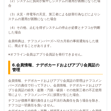
（2）システムに負荷が集中しシステムの運用が困難になった場
合
（3）火災・停電等の天災、第三者による妨害行為などによりシ
ステムの運用が困難になった場合
（4）その他、止むを得ずシステムの停止が必要とナフコが判断
した場合
会員特典は、ナフコメンバーズへ12カ月前の事前通知をした後
に、廃止することがあります。
※オフライン会員はアプリ会員証を発行できません。
6.会員情報、ナデポカードおよびアプリ会員証の
管理
会員情報、ナデポカードおよびアプリ会員証の管理はナフコメン
バーズの責任で行って下さい。会員情報、ナデポカードおよびア
プリ会員証の紛失・盗難・汚損・破損・その他第三者の不正使用
等により、ナフコメンバーズに損害が生じた場合、
ナフコが債務不履行責任または不法行為責任を負う場合を除き、
ナフコは一切責任を負いません。
ナデポカードの紛失・盗難・破損等またはアプリ会員証・会員情