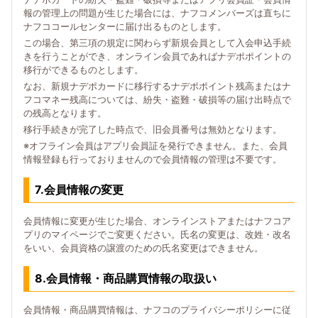
報の管理上の問題が生じた場合には、ナフコメンバーズは直ちに
ナフココールセンターに届け出るものとします。
この場合、第三項の規定に関わらず新規会員として入会申込手続
きを行うことができ、オンライン会員であればナデポポイントの
移行ができるものとします。
なお、新規ナデポカードに移行するナデポポイント残高またはナ
フコマネー残高については、紛失・盗難・破損等の届け出時点で
の残高となります。
移行手続きが完了した時点で、旧会員番号は無効となります。
※オフライン会員はアプリ会員証を発行できません。また、会員
情報登録も行っておりませんので会員情報の管理は不要です。
7.会員情報の変更
会員情報に変更が生じた場合、オンラインストアまたはナフコア
プリのマイページでご変更ください。氏名の変更は、改姓・改名
をいい、会員資格の譲渡のための氏名変更はできません。
8.会員情報・商品購買情報の取扱い
会員情報・商品購買情報は、ナフコのプライバシーポリシーに従