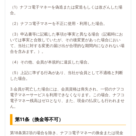
（1）ナフコ電子マネーを偽造または変造もしくは改ざんした場
合。
（2）ナフコ電子マネーを不正に使用・利用した場合。
（3）申込書等に記載した事項が事実と異なる場合（記載時にお
いては事実と合致していたが、その後変更があった場合におい
て、当社に対する変更の届け出が合理的な期間内になされない場
合を含みます。）。
（4）その他、会員が本規約に違反した場合。
（5）上記に準ずる行為があり、当社が会員として不適格と判断
した場合。
3.会員が死亡した場合には、会員資格は喪失され、一切のナフコ
電子マネーサービスを利用できなくなります。この場合、ナフコ
電子マネー残高はゼロとなり、また、現金の払戻しも行われませ
ん。
第11条（換金等不可）
第18条第2項の場合を除き、ナフコ電子マネーの換金または現金