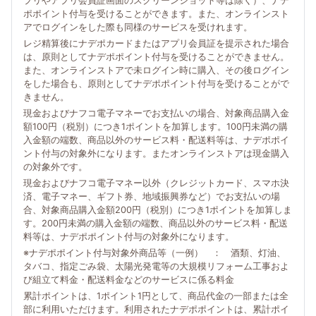
プリやアプリ会員証画面のスクリーンショット等は除く）、ナデ
ポポイント付与を受けることができます。また、オンラインスト
アでログインをした際も同様のサービスを受けれます。
レジ精算後にナデポカードまたはアプリ会員証を提示された場合
は、原則としてナデポポイント付与を受けることができません。
また、オンラインストアで未ログイン時に購入、その後ログイン
をした場合も、原則としてナデポポイント付与を受けることがで
きません。
現金およびナフコ電子マネーでお支払いの場合、対象商品購入金
額100円（税別）につき1ポイントを加算します。100円未満の購
入金額の端数、商品以外のサービス料・配送料等は、ナデポポイ
ント付与の対象外になります。またオンラインストアは現金購入
の対象外です。
現金およびナフコ電子マネー以外（クレジットカード、スマホ決
済、電子マネー、ギフト券、地域振興券など）でお支払いの場
合、対象商品購入金額200円（税別）につき1ポイントを加算しま
す。200円未満の購入金額の端数、商品以外のサービス料・配送
料等は、ナデポポイント付与の対象外になります。
※ナデポポイント付与対象外商品等（一例） ： 酒類、灯油、
タバコ、指定ごみ袋、太陽光発電等の大規模リフォーム工事およ
び組立て料金・配送料金などのサービスに係る料金
累計ポイントは、1ポイント1円として、商品代金の一部または全
部に利用いただけます。利用されたナデポポイントは、累計ポイ