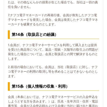
たは、その他なんらかの損害が生じた場合でも、当社は一切の責
任を負いません。
7.ナフコ電子マネーカードの再発行後、会員が喪失したナフコ電
子マネーカードを発見した場合、会員は発見したナフコ電子マネ
ーカードを破棄するものとします。
第14条（取扱店との紛議）
1.会員が、ナフコ電子マネーサービスを利用して購入または提供
を受けた商品等について、返品・瑕疵・欠陥等の取引上の問題が
発生した場合については、会員と取扱店との間で解決するものと
します。
2.前項の場合においても、会員は、当社（取扱店）に対し、ナフ
コ電子マネーの利用の取消し等を求めることはできないものとし
ます。
第15条（個人情報の収集・利用）
会員（本条においては、ナフコ電子マネーサービスの入会申込を
しようとする方を含みます。）は、氏名・生年月日・住所・電話
番号等、会員が入会申込時および入会後に当社に届け出た事項お