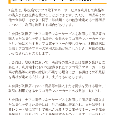
1.会員は、取扱店でナフコ電子マネーサービスを利用して商品等
の購入または提供を受けることができます。ただし、商品券その
他の金券類・はがき・切手・印紙類・その他別途定める一部商品
について、利用を制限する場合があります。
2.会員が取扱店でナフコ電子マネーサービスを利用して商品等の
購入または提供を受ける場合、会員のナフコ電子マネーカードか
ら利用額に相当するナフコ電子マネーが差し引かれ、利用端末に
当該ナフコ電子マネーの利用の記録が完了したとき、対価の支払
いがなされたものとします。
3.会員は、取扱店において、商品等の購入または提供を受けるに
あたり、利用端末において認識されたナフコ電子マネーカード残
高が商品等の対価の総額に不足する場合には、会員はその不足額
を当社が定める方法により、支払うものとします。
4.会員が取扱店において商品等の購入または提供を受ける場合、1
取引に利用できるナフコ電子マネーカードの枚数は、1枚です。
5.会員は、ナフコ電子マネーサービスを利用して商品等の購入ま
たは提供を受けた場合には、利用端末に表示され、または交付す
るレシート等に印字して表示されるナフコ電子マネーカード残高
を確認し、誤りがないことを確認するものとします。万一誤りが