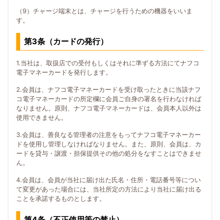
（9）チャージ端末とは、チャージを行うための機器をいいま
す。
第3条（カードの発行）
1.当社は、取扱店での受付もしくはそれに準ずる方法にてナフコ
電子マネーカードを発行します。
2.会員は、ナフコ電子マネーカードを受け取ったときに当該ナフ
コ電子マネーカードの所定欄に会員ご自身の署名を行わなければ
なりません。原則、ナフコ電子マネーカードは、会員本人以外は
使用できません。
3.会員は、善良なる管理者の注意をもってナフコ電子マネーカー
ドを使用し管理しなければなりません。また、原則、会員は、カ
ードを貸与・譲渡・担保提供その他の処分をなすことはできませ
ん。
4.会員は、会員が当社に届け出た氏名・住所・電話番号等につい
て変更があった場合には、当社所定の方法により当社に届け出る
ことを承諾するものとします。
第4条（不正使用等の禁止）