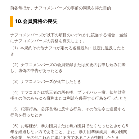
前各号ほか、ナフコメンバーズの事前の同意を得た目的
10.会員資格の喪失
ナフコメンバーズが以下の項目のいずれかに該当する場合、当然
にナフコメンバーズの資格を喪失します。
（1）本規約その他ナフコが定める各種規約・規定に違反したと
き
（2）ナフコメンバーズの会員登録または変更のお申し込みに際
し、虚偽の申告があったとき
（3）ナフコメンバーズが死亡したとき
（4）ナフコまたは第三者の所有権、プライバシー権、知的財産
権その他のあらゆる権利または利益を侵害する行為を行ったとき
（5）犯罪行為、公序良俗に反する行為、その他法令に違反する
行為を行ったとき
（6）お客様が、暴力団員または暴力団員でなくなったときから5
年を経過しない方であること、また、暴力団準構成員、暴力団関
係企業、その他これらに準じる方であることが判明したとき