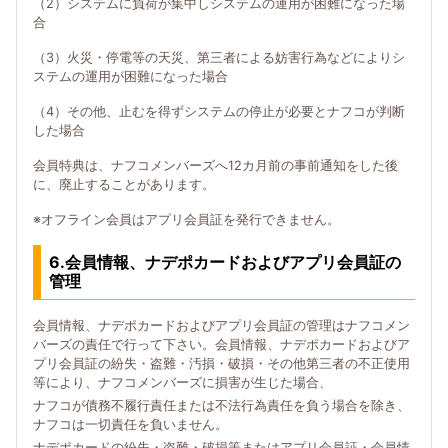
（2）システムに負荷が集中しシステムの運用が困難になった場
合
（3）火災・停電等の天災、第三者による妨害行為などによりシ
ステムの運用が困難になった場合
（4）その他、止むを得ずシステムの停止が必要とナフコが判断
した場合
会員特典は、ナフコメンバーズへ12カ月前の事前通知をした後
に、廃止することがあります。
※オフライン会員はアプリ会員証を発行できません。
6.会員情報、ナデポカードおよびアプリ会員証の
管理
会員情報、ナデポカードおよびアプリ会員証の管理はナフコメン
バーズの責任で行って下さい。会員情報、ナデポカードおよびア
プリ会員証の紛失・盗難・汚損・破損・その他第三者の不正使用
等により、ナフコメンバーズに損害が生じた場合、
ナフコが債務不履行責任または不法行為責任を負う場合を除き、
ナフコは一切責任を負いません。
ナデポカードの紛失・盗難・破損等またはアプリ会員証・会員情