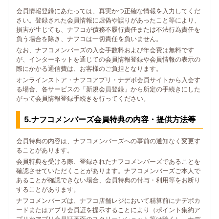
会員情報登録にあたっては、真実かつ正確な情報を入力してくだ
さい。登録された会員情報に虚偽や誤りがあったこと等により、
損害が生じても、ナフコが債務不履行責任または不法行為責任を
負う場合を除き、ナフコは一切責任を負いません。
なお、ナフコメンバーズの入会手数料および年会費は無料です
が、インターネットを通じての会員情報登録や会員情報の表示の
際にかかる通信費は、お客様のご負担となります。
オンラインストア・ナフコアプリ・ナデポ会員サイトから入会す
る場合、各サービスの「新規会員登録」から所定の手続きにした
がって会員情報登録手続きを行ってください。
5.ナフコメンバーズ会員特典の内容・提供方法等
会員特典の内容は、ナフコメンバーズへの事前の通知なく変更す
ることがあります。
会員特典を受ける際、登録されたナフコメンバーズであることを
確認させていただくことがあります。ナフコメンバーズご本人で
あることが確認できない場合、会員特典の付与・利用等をお断り
することがあります。
ナフコメンバーズは、ナフコ店舗レジにおいて精算前にナデポカ
ードまたはアプリ会員証を提示することにより（ポイント集約ア