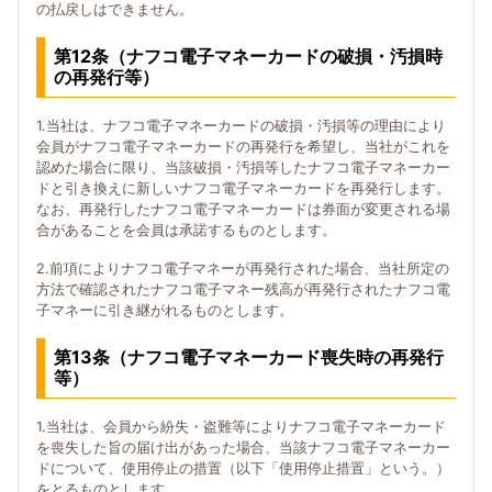
の払戻しはできません。
第12条（ナフコ電子マネーカードの破損・汚損時
の再発行等）
1.当社は、ナフコ電子マネーカードの破損・汚損等の理由により
会員がナフコ電子マネーカードの再発行を希望し、当社がこれを
認めた場合に限り、当該破損・汚損等したナフコ電子マネーカー
ドと引き換えに新しいナフコ電子マネーカードを再発行します。
なお、再発行したナフコ電子マネーカードは券面が変更される場
合があることを会員は承諾するものとします。
2.前項によりナフコ電子マネーが再発行された場合、当社所定の
方法で確認されたナフコ電子マネー残高が再発行されたナフコ電
子マネーに引き継がれるものとします。
第13条（ナフコ電子マネーカード喪失時の再発行
等）
1.当社は、会員から紛失・盗難等によりナフコ電子マネーカード
を喪失した旨の届け出があった場合、当該ナフコ電子マネーカー
ドについて、使用停止の措置（以下「使用停止措置」という。）
をとるものとします。