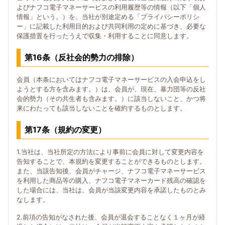
よびナフコ電子マネーサービスの利用履歴等の情報（以下「個人
情報」という。）を、当社が別途定める「プライバシーポリシ
ー」に記載した利用目的および共同利用の定めに基づき、必要な
保護措置を行ったうえで収集・利用することに同意します。
第16条（反社会的勢力の排除）
会員（本条においてはナフコ電子マネーサービスの入会申込をし
ようとする方を含みます。）は、会員が、現在、暴力団等の反社
会的勢力（その共生者も含みます。）に該当しないこと、かつ将
来にわたっても該当しないことを確約するものとします。
第17条（規約の変更）
1.当社は、当社所定の方法により事前に会員に対して変更内容を
告知することで、本規約を変更することができるものとします。
また、当該告知後、会員がチャージ、ナフコ電子マネーサービス
を利用した商品等の購入、ナフコ電子マネーカード残高の確認を
した場合には、当社は、会員が当該変更内容を承諾したものとみ
なします。
2.前項の告知がなされた後、会員が退会することなく１ヶ月が経