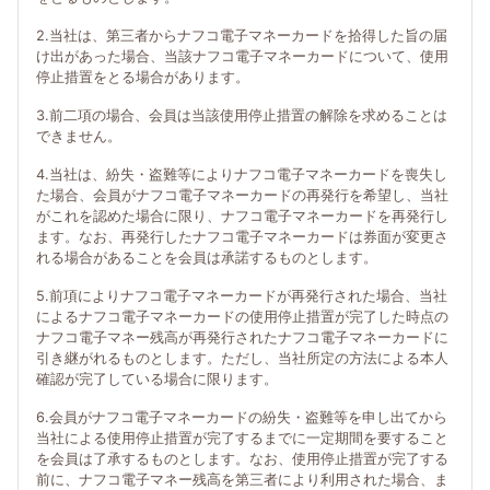
2.当社は、第三者からナフコ電子マネーカードを拾得した旨の届
け出があった場合、当該ナフコ電子マネーカードについて、使用
停止措置をとる場合があります。
3.前二項の場合、会員は当該使用停止措置の解除を求めることは
できません。
4.当社は、紛失・盗難等によりナフコ電子マネーカードを喪失し
た場合、会員がナフコ電子マネーカードの再発行を希望し、当社
がこれを認めた場合に限り、ナフコ電子マネーカードを再発行し
ます。なお、再発行したナフコ電子マネーカードは券面が変更さ
れる場合があることを会員は承諾するものとします。
5.前項によりナフコ電子マネーカードが再発行された場合、当社
によるナフコ電子マネーカードの使用停止措置が完了した時点の
ナフコ電子マネー残高が再発行されたナフコ電子マネーカードに
引き継がれるものとします。ただし、当社所定の方法による本人
確認が完了している場合に限ります。
6.会員がナフコ電子マネーカードの紛失・盗難等を申し出てから
当社による使用停止措置が完了するまでに一定期間を要すること
を会員は了承するものとします。なお、使用停止措置が完了する
前に、ナフコ電子マネー残高を第三者により利用された場合、ま