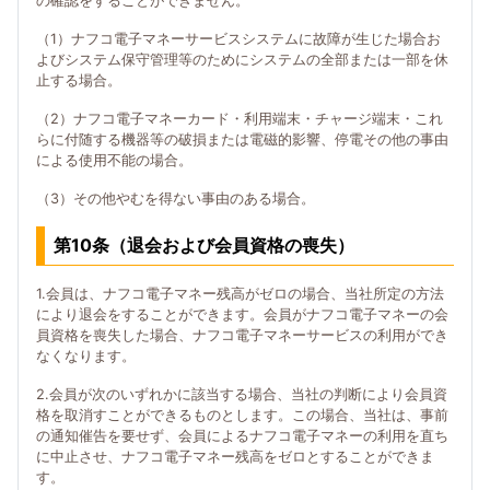
の確認をすることができません。
（1）ナフコ電子マネーサービスシステムに故障が生じた場合お
よびシステム保守管理等のためにシステムの全部または一部を休
止する場合。
（2）ナフコ電子マネーカード・利用端末・チャージ端末・これ
らに付随する機器等の破損または電磁的影響、停電その他の事由
による使用不能の場合。
（3）その他やむを得ない事由のある場合。
第10条（退会および会員資格の喪失）
1.会員は、ナフコ電子マネー残高がゼロの場合、当社所定の方法
により退会をすることができます。会員がナフコ電子マネーの会
員資格を喪失した場合、ナフコ電子マネーサービスの利用ができ
なくなります。
2.会員が次のいずれかに該当する場合、当社の判断により会員資
格を取消すことができるものとします。この場合、当社は、事前
の通知催告を要せず、会員によるナフコ電子マネーの利用を直ち
に中止させ、ナフコ電子マネー残高をゼロとすることができま
す。