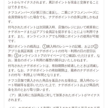
ントからマイナスされます。累計ポイントを現金と交換すること
はできません。
ナフコメンバーズが第三項に違反し、二重にナフコメンバーズに
会員登録を行った場合でも、ナデポポイントの合算は致しかねま
す。
付与されたポイントは次回購入時、店舗のレジにおいて精算前に
ナデポカードまたはアプリ会員証を提示することにより利用でき
ます。また、オンラインストアでも同様にポイントの使用が可能
です。
累計ポイントの残高は、①購入時のレシートの記載、および②
アプリ会員証画面（ナデポポイントの付与・利用の日の翌日以
降）③オンラインストアのマイページでご確認いただけます。な
お、過去のポイント利用の履歴の開示はいたしかねます。
付与されたナデポポイントは、有効期限が経過したときは消滅し
ます。なお、ナデポポイントの有効期限は、最終のナデポポイン
トの付与・利用より1年間となります。
ナフコ店舗で購入された商品を返品される場合は、購入時のレシ
ート明細等を提示いただいた上で、ナデポポイントおよび商品代
金を次のとおり取り扱います。
（ア） 購入時に当該商品に対して加算されたポイントがマイナス
されます。