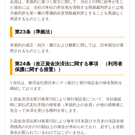
会員は、本規約に基づく取引に関して、当社との間に紛争が生じ
た場合には、当社の本社の所在地を管轄する簡易裁判所または地
方裁判所を第一審の専属的合意管轄裁判所とすることを異議なく
承諾するものとします。
第23条（準拠法）
本規約の成立・効力・履行および解釈に関しては、日本国法が適
用されるものとします。
第24条（改正資金決済法に関する事項 （利用者
保護に関する措置））
1.当社は、株式会社西日本シティ銀行と発行保証金の保全契約を
締結しております。
2.資金決済法第31条第1項により発行保証金について、当社破綻
時に前払式支払手段の保有者（本規約上の会員）が他の債権者に
先立って弁済を受ける権利を有します。
3.資金決済法第14条第1項により毎年3月末及び９月末の当該未使
用残高の2分の1の額以上の保全が求められており、必ずしも全額
保全が図られているわけではございません。