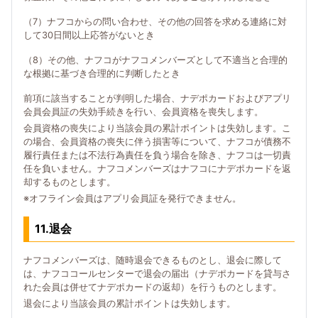
（7）ナフコからの問い合わせ、その他の回答を求める連絡に対
して30日間以上応答がないとき
（8）その他、ナフコがナフコメンバーズとして不適当と合理的
な根拠に基づき合理的に判断したとき
前項に該当することが判明した場合、ナデポカードおよびアプリ
会員会員証の失効手続きを行い、会員資格を喪失します。
会員資格の喪失により当該会員の累計ポイントは失効します。こ
の場合、会員資格の喪失に伴う損害等について、ナフコが債務不
履行責任または不法行為責任を負う場合を除き、ナフコは一切責
任を負いません。ナフコメンバーズはナフコにナデポカードを返
却するものとします。
※オフライン会員はアプリ会員証を発行できません。
11.退会
ナフコメンバーズは、随時退会できるものとし、退会に際して
は、ナフココールセンターで退会の届出（ナデポカードを貸与さ
れた会員は併せてナデポカードの返却）を行うものとします。
退会により当該会員の累計ポイントは失効します。