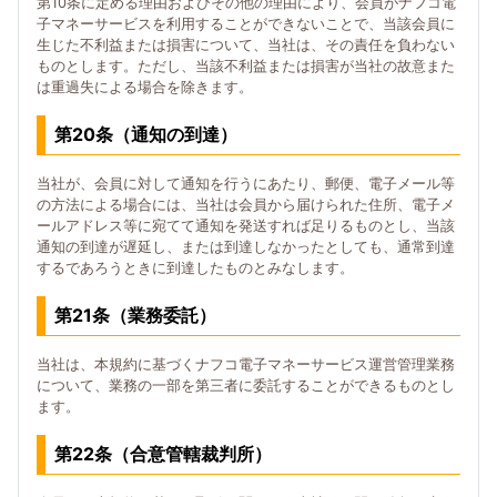
第10条に定める理由およびその他の理由により、会員がナフコ電
子マネーサービスを利用することができないことで、当該会員に
生じた不利益または損害について、当社は、その責任を負わない
ものとします。ただし、当該不利益または損害が当社の故意また
は重過失による場合を除きます。
第20条（通知の到達）
当社が、会員に対して通知を行うにあたり、郵便、電子メール等
の方法による場合には、当社は会員から届けられた住所、電子メ
ールアドレス等に宛てて通知を発送すれば足りるものとし、当該
通知の到達が遅延し、または到達しなかったとしても、通常到達
するであろうときに到達したものとみなします。
第21条（業務委託）
当社は、本規約に基づくナフコ電子マネーサービス運営管理業務
について、業務の一部を第三者に委託することができるものとし
ます。
第22条（合意管轄裁判所）