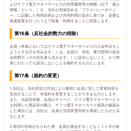
よびナフコ電子マネーサービスの利用履歴等の情報（以下「個人
情報」という。）を、当社が別途定める「プライバシーポリシ
ー」に記載した利用目的および共同利用の定めに基づき、必要な
保護措置を行ったうえで収集・利用することに同意します。
第16条（反社会的勢力の排除）
会員（本条においてはナフコ電子マネーサービスの入会申込をし
ようとする方を含みます。）は、会員が、現在、暴力団等の反社
会的勢力（その共生者も含みます。）に該当しないこと、かつ将
来にわたっても該当しないことを確約するものとします。
第17条（規約の変更）
1.当社は、当社所定の方法により事前に会員に対して変更内容を
告知することで、本規約を変更することができるものとします。
また、当該告知後、会員がチャージ、ナフコ電子マネーサービス
を利用した商品等の購入、ナフコ電子マネーカード残高の確認を
した場合には、当社は、会員が当該変更内容を承諾したものとみ
なします。
2.前項の告知がなされた後、会員が退会することなく１ヶ月が経