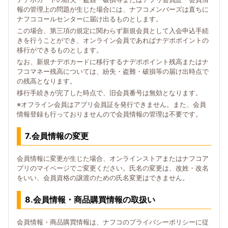
報の管理上の問題が生じた場合には、ナフコメンバーズは直ちに
ナフココールセンターに届け出るものとします。
この場合、第三項の規定に関わらず新規会員として入会申込手続
きを行うことができ、オンライン会員であればナデポポイントの
移行ができるものとします。
なお、新規ナデポカードに移行するナデポポイント残高またはナ
フコマネー残高については、紛失・盗難・破損等の届け出時点で
の残高となります。
移行手続きが完了した時点で、旧会員番号は無効となります。
※オフライン会員はアプリ会員証を発行できません。また、会員
情報登録も行っておりませんので会員情報の管理は不要です。
7.会員情報の変更
会員情報に変更が生じた場合、オンラインストアまたはナフコア
プリのマイページでご変更ください。氏名の変更は、改姓・改名
をいい、会員資格の譲渡のための氏名変更はできません。
8.会員情報・商品購買情報の取扱い
会員情報・商品購買情報は、ナフコのプライバシーポリシーに従