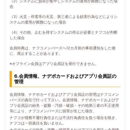
（2）システムに負荷が集中しシステムの運用が困難になった場
合
（3）火災・停電等の天災、第三者による妨害行為などによりシ
ステムの運用が困難になった場合
（4）その他、止むを得ずシステムの停止が必要とナフコが判断
した場合
会員特典は、ナフコメンバーズへ12カ月前の事前通知をした後
に、廃止することがあります。
※オフライン会員はアプリ会員証を発行できません。
6.会員情報、ナデポカードおよびアプリ会員証の
管理
会員情報、ナデポカードおよびアプリ会員証の管理はナフコメン
バーズの責任で行って下さい。会員情報、ナデポカードおよびア
プリ会員証の紛失・盗難・汚損・破損・その他第三者の不正使用
等により、ナフコメンバーズに損害が生じた場合、
ナフコが債務不履行責任または不法行為責任を負う場合を除き、
ナフコは一切責任を負いません。
ナデポカードの紛失・盗難・破損等またはアプリ会員証・会員情