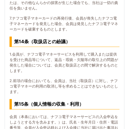
たは、その他なんらかの損害が生じた場合でも、当社は一切の責
任を負いません。
7.ナフコ電子マネーカードの再発行後、会員が喪失したナフコ電
子マネーカードを発見した場合、会員は発見したナフコ電子マネ
ーカードを破棄するものとします。
第14条（取扱店との紛議）
1.会員が、ナフコ電子マネーサービスを利用して購入または提供
を受けた商品等について、返品・瑕疵・欠陥等の取引上の問題が
発生した場合については、会員と取扱店との間で解決するものと
します。
2.前項の場合においても、会員は、当社（取扱店）に対し、ナフ
コ電子マネーの利用の取消し等を求めることはできないものとし
ます。
第15条（個人情報の収集・利用）
会員（本条においては、ナフコ電子マネーサービスの入会申込を
しようとする方を含みます。）は、氏名・生年月日・住所・電話
番号等、会員が入会申込時および入会後に当社に届け出た事項お