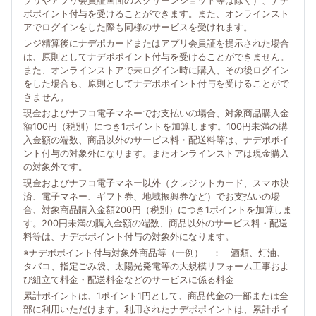
プリやアプリ会員証画面のスクリーンショット等は除く）、ナデ
ポポイント付与を受けることができます。また、オンラインスト
アでログインをした際も同様のサービスを受けれます。
レジ精算後にナデポカードまたはアプリ会員証を提示された場合
は、原則としてナデポポイント付与を受けることができません。
また、オンラインストアで未ログイン時に購入、その後ログイン
をした場合も、原則としてナデポポイント付与を受けることがで
きません。
現金およびナフコ電子マネーでお支払いの場合、対象商品購入金
額100円（税別）につき1ポイントを加算します。100円未満の購
入金額の端数、商品以外のサービス料・配送料等は、ナデポポイ
ント付与の対象外になります。またオンラインストアは現金購入
の対象外です。
現金およびナフコ電子マネー以外（クレジットカード、スマホ決
済、電子マネー、ギフト券、地域振興券など）でお支払いの場
合、対象商品購入金額200円（税別）につき1ポイントを加算しま
す。200円未満の購入金額の端数、商品以外のサービス料・配送
料等は、ナデポポイント付与の対象外になります。
※ナデポポイント付与対象外商品等（一例） ： 酒類、灯油、
タバコ、指定ごみ袋、太陽光発電等の大規模リフォーム工事およ
び組立て料金・配送料金などのサービスに係る料金
累計ポイントは、1ポイント1円として、商品代金の一部または全
部に利用いただけます。利用されたナデポポイントは、累計ポイ