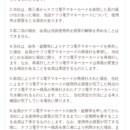
2.当社は、第三者からナフコ電子マネーカードを拾得した旨の届
け出があった場合、当該ナフコ電子マネーカードについて、使用
停止措置をとる場合があります。
3.前二項の場合、会員は当該使用停止措置の解除を求めることは
できません。
4.当社は、紛失・盗難等によりナフコ電子マネーカードを喪失し
た場合、会員がナフコ電子マネーカードの再発行を希望し、当社
がこれを認めた場合に限り、ナフコ電子マネーカードを再発行し
ます。なお、再発行したナフコ電子マネーカードは券面が変更さ
れる場合があることを会員は承諾するものとします。
5.前項によりナフコ電子マネーカードが再発行された場合、当社
によるナフコ電子マネーカードの使用停止措置が完了した時点の
ナフコ電子マネー残高が再発行されたナフコ電子マネーカードに
引き継がれるものとします。ただし、当社所定の方法による本人
確認が完了している場合に限ります。
6.会員がナフコ電子マネーカードの紛失・盗難等を申し出てから
当社による使用停止措置が完了するまでに一定期間を要すること
を会員は了承するものとします。なお、使用停止措置が完了する
前に、ナフコ電子マネー残高を第三者により利用された場合、ま