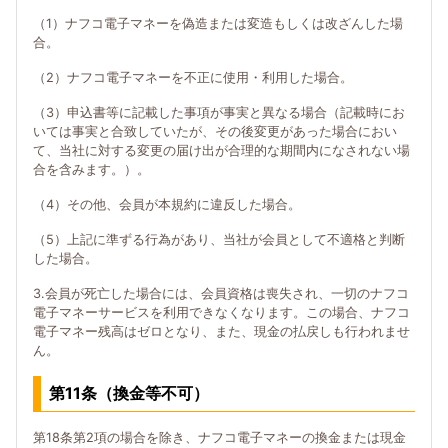
（1）ナフコ電子マネーを偽造または変造もしくは改ざんした場
合。
（2）ナフコ電子マネーを不正に使用・利用した場合。
（3）申込書等に記載した事項が事実と異なる場合（記載時にお
いては事実と合致していたが、その後変更があった場合におい
て、当社に対する変更の届け出が合理的な期間内になされない場
合を含みます。）。
（4）その他、会員が本規約に違反した場合。
（5）上記に準ずる行為があり、当社が会員として不適格と判断
した場合。
3.会員が死亡した場合には、会員資格は喪失され、一切のナフコ
電子マネーサービスを利用できなくなります。この場合、ナフコ
電子マネー残高はゼロとなり、また、現金の払戻しも行われませ
ん。
第11条（換金等不可）
第18条第2項の場合を除き、ナフコ電子マネーの換金または現金