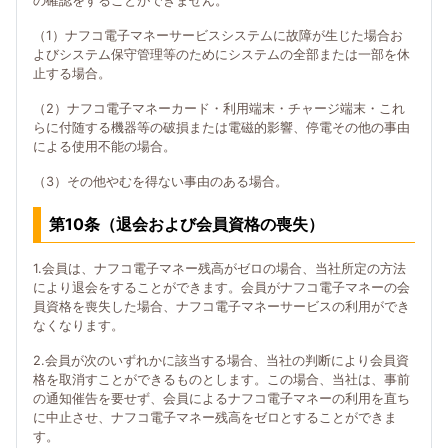
の確認をすることができません。
（1）ナフコ電子マネーサービスシステムに故障が生じた場合お
よびシステム保守管理等のためにシステムの全部または一部を休
止する場合。
（2）ナフコ電子マネーカード・利用端末・チャージ端末・これ
らに付随する機器等の破損または電磁的影響、停電その他の事由
による使用不能の場合。
（3）その他やむを得ない事由のある場合。
第10条（退会および会員資格の喪失）
1.会員は、ナフコ電子マネー残高がゼロの場合、当社所定の方法
により退会をすることができます。会員がナフコ電子マネーの会
員資格を喪失した場合、ナフコ電子マネーサービスの利用ができ
なくなります。
2.会員が次のいずれかに該当する場合、当社の判断により会員資
格を取消すことができるものとします。この場合、当社は、事前
の通知催告を要せず、会員によるナフコ電子マネーの利用を直ち
に中止させ、ナフコ電子マネー残高をゼロとすることができま
す。