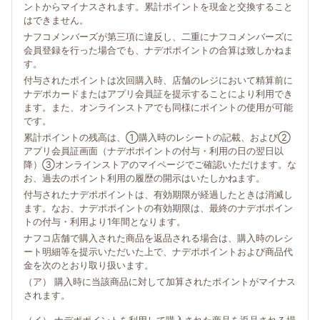
ントからマイナスされます。累計ポイントを現金と交換すること
はできません。
ナフコメンバーズが第三項に違反し、二重にナフコメンバーズに
会員登録を行った場合でも、ナデポポイントの合算は致しかねま
す。
付与されたポイントは次回購入時、店舗のレジにおいて精算前に
ナデポカードまたはアプリ会員証を提示することにより利用でき
ます。また、オンラインストアでも同様にポイントの使用が可能
です。
累計ポイントの残高は、①購入時のレシートの記載、および②
アプリ会員証画面（ナデポポイントの付与・利用の日の翌日以
降）③オンラインストアのマイページでご確認いただけます。な
お、過去のポイント利用の履歴の開示はいたしかねます。
付与されたナデポポイントは、有効期限が経過したときは消滅し
ます。なお、ナデポポイントの有効期限は、最終のナデポポイン
トの付与・利用より1年間となります。
ナフコ店舗で購入された商品を返品される場合は、購入時のレシ
ート明細等を提示いただいた上で、ナデポポイントおよび商品代
金を次のとおり取り扱います。
（ア） 購入時に当該商品に対して加算されたポイントがマイナス
されます。