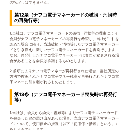
の払戻しはできません。
第12条（ナフコ電子マネーカードの破損・汚損時
の再発行等）
1.当社は、ナフコ電子マネーカードの破損・汚損等の理由により
会員がナフコ電子マネーカードの再発行を希望し、当社がこれを
認めた場合に限り、当該破損・汚損等したナフコ電子マネーカー
ドと引き換えに新しいナフコ電子マネーカードを再発行します。
なお、再発行したナフコ電子マネーカードは券面が変更される場
合があることを会員は承諾するものとします。
2.前項によりナフコ電子マネーが再発行された場合、当社所定の
方法で確認されたナフコ電子マネー残高が再発行されたナフコ電
子マネーに引き継がれるものとします。
第13条（ナフコ電子マネーカード喪失時の再発行
等）
1.当社は、会員から紛失・盗難等によりナフコ電子マネーカード
を喪失した旨の届け出があった場合、当該ナフコ電子マネーカー
ドについて、使用停止の措置（以下「使用停止措置」という。）
をとるものとします。