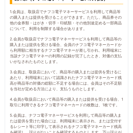
1.会員は、取扱店でナフコ電子マネーサービスを利用して商品等
の購入または提供を受けることができます。ただし、商品券その
他の金券類・はがき・切手・印紙類・その他別途定める一部商品
について、利用を制限する場合があります。
2.会員が取扱店でナフコ電子マネーサービスを利用して商品等の
購入または提供を受ける場合、会員のナフコ電子マネーカードか
ら利用額に相当するナフコ電子マネーが差し引かれ、利用端末に
当該ナフコ電子マネーの利用の記録が完了したとき、対価の支払
いがなされたものとします。
3.会員は、取扱店において、商品等の購入または提供を受けるに
あたり、利用端末において認識されたナフコ電子マネーカード残
高が商品等の対価の総額に不足する場合には、会員はその不足額
を当社が定める方法により、支払うものとします。
4.会員が取扱店において商品等の購入または提供を受ける場合、1
取引に利用できるナフコ電子マネーカードの枚数は、1枚です。
5.会員は、ナフコ電子マネーサービスを利用して商品等の購入ま
たは提供を受けた場合には、利用端末に表示され、または交付す
るレシート等に印字して表示されるナフコ電子マネーカード残高
を確認し、誤りがないことを確認するものとします。万一誤りが