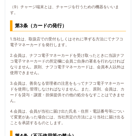
（9）チャージ端末とは、チャージを行うための機器をいいま
す。
第3条（カードの発行）
1.当社は、取扱店での受付もしくはそれに準ずる方法にてナフコ
電子マネーカードを発行します。
2.会員は、ナフコ電子マネーカードを受け取ったときに当該ナフ
コ電子マネーカードの所定欄に会員ご自身の署名を行わなければ
なりません。原則、ナフコ電子マネーカードは、会員本人以外は
使用できません。
3.会員は、善良なる管理者の注意をもってナフコ電子マネーカー
ドを使用し管理しなければなりません。また、原則、会員は、カ
ードを貸与・譲渡・担保提供その他の処分をなすことはできませ
ん。
4.会員は、会員が当社に届け出た氏名・住所・電話番号等につい
て変更があった場合には、当社所定の方法により当社に届け出る
ことを承諾するものとします。
第4条（不正使用等の禁止）