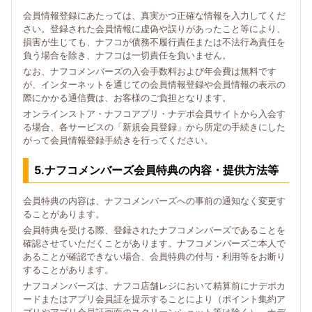
会員情報登録にあたっては、真実かつ正確な情報を入力してくだ
さい。登録された会員情報に虚偽や誤りがあったこと等により、
損害が生じても、ナフコが債務不履行責任または不法行為責任を
負う場合を除き、ナフコは一切責任を負いません。
なお、ナフコメンバーズの入会手数料および年会費は無料です
が、インターネットを通じての会員情報登録や会員情報の表示の
際にかかる通信費は、お客様のご負担となります。
オンラインストア・ナフコアプリ・ナデポ会員サイトから入会す
る場合、各サービスの「新規会員登録」から所定の手続きにした
がって会員情報登録手続きを行ってください。
5.ナフコメンバーズ会員特典の内容・提供方法等
会員特典の内容は、ナフコメンバーズへの事前の通知なく変更す
ることがあります。
会員特典を受ける際、登録されたナフコメンバーズであることを
確認させていただくことがあります。ナフコメンバーズご本人で
あることが確認できない場合、会員特典の付与・利用等をお断り
することがあります。
ナフコメンバーズは、ナフコ店舗レジにおいて精算前にナデポカ
ードまたはアプリ会員証を提示することにより（ポイント集約ア