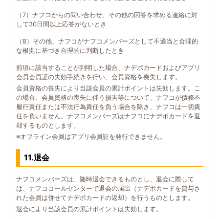
（7）ナフコからの問い合わせ、その他の回答を求める連絡に対
して30日間以上応答がないとき
（8）その他、ナフコがナフコメンバーズとして不適当と合理的
な根拠に基づき合理的に判断したとき
前項に該当することが判明した場合、ナデポカードおよびアプリ
会員会員証の失効手続きを行い、会員資格を喪失します。
会員資格の喪失により当該会員の累計ポイントは失効します。こ
の場合、会員資格の喪失に伴う損害等について、ナフコが債務不
履行責任または不法行為責任を負う場合を除き、ナフコは一切責
任を負いません。ナフコメンバーズはナフコにナデポカードを返
却するものとします。
※オフライン会員はアプリ会員証を発行できません。
11.退会
ナフコメンバーズは、随時退会できるものとし、退会に際して
は、ナフココールセンターで退会の届出（ナデポカードを貸与さ
れた会員は併せてナデポカードの返却）を行うものとします。
退会により当該会員の累計ポイントは失効します。