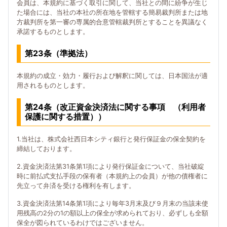
会員は、本規約に基づく取引に関して、当社との間に紛争が生じ
た場合には、当社の本社の所在地を管轄する簡易裁判所または地
方裁判所を第一審の専属的合意管轄裁判所とすることを異議なく
承諾するものとします。
第23条（準拠法）
本規約の成立・効力・履行および解釈に関しては、日本国法が適
用されるものとします。
第24条（改正資金決済法に関する事項 （利用者
保護に関する措置））
1.当社は、株式会社西日本シティ銀行と発行保証金の保全契約を
締結しております。
2.資金決済法第31条第1項により発行保証金について、当社破綻
時に前払式支払手段の保有者（本規約上の会員）が他の債権者に
先立って弁済を受ける権利を有します。
3.資金決済法第14条第1項により毎年3月末及び９月末の当該未使
用残高の2分の1の額以上の保全が求められており、必ずしも全額
保全が図られているわけではございません。