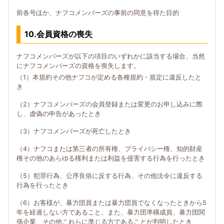
前各号ほか、ナフコメンバーズの事前の同意を得た目的
10.会員資格の喪失
ナフコメンバーズが以下の項目のいずれかに該当する場合、当然
にナフコメンバーズの資格を喪失します。
（1）本規約その他ナフコが定める各種規約・規定に違反したと
き
（2）ナフコメンバーズの会員登録または変更のお申し込みに際
し、虚偽の申告があったとき
（3）ナフコメンバーズが死亡したとき
（4）ナフコまたは第三者の所有権、プライバシー権、知的財産
権その他のあらゆる権利または利益を侵害する行為を行ったとき
（5）犯罪行為、公序良俗に反する行為、その他法令に違反する
行為を行ったとき
（6）お客様が、暴力団員または暴力団員でなくなったときから5
年を経過しない方であること、また、暴力団準構成員、暴力団関
係企業、その他これらに準じる方であることが判明したとき