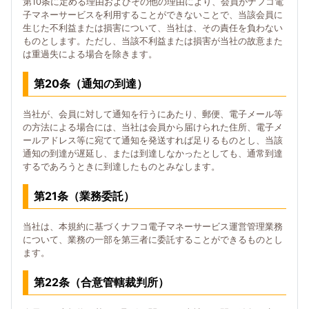
第10条に定める理由およびその他の理由により、会員がナフコ電
子マネーサービスを利用することができないことで、当該会員に
生じた不利益または損害について、当社は、その責任を負わない
ものとします。ただし、当該不利益または損害が当社の故意また
は重過失による場合を除きます。
第20条（通知の到達）
当社が、会員に対して通知を行うにあたり、郵便、電子メール等
の方法による場合には、当社は会員から届けられた住所、電子メ
ールアドレス等に宛てて通知を発送すれば足りるものとし、当該
通知の到達が遅延し、または到達しなかったとしても、通常到達
するであろうときに到達したものとみなします。
第21条（業務委託）
当社は、本規約に基づくナフコ電子マネーサービス運営管理業務
について、業務の一部を第三者に委託することができるものとし
ます。
第22条（合意管轄裁判所）