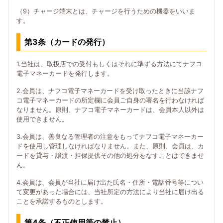
（9）チャージ端末とは、チャージを行うための機器をいいま
す。
第3条（カードの発行）
1.当社は、取扱店での受付もしくはそれに準ずる方法にてナフコ
電子マネーカードを発行します。
2.会員は、ナフコ電子マネーカードを受け取ったときに当該ナフ
コ電子マネーカードの所定欄に会員ご自身の署名を行わなければ
なりません。原則、ナフコ電子マネーカードは、会員本人以外は
使用できません。
3.会員は、善良なる管理者の注意をもってナフコ電子マネーカー
ドを使用し管理しなければなりません。また、原則、会員は、カ
ードを貸与・譲渡・担保提供その他の処分をなすことはできませ
ん。
4.会員は、会員が当社に届け出た氏名・住所・電話番号等につい
て変更があった場合には、当社所定の方法により当社に届け出る
ことを承諾するものとします。
第4条（不正使用等の禁止）