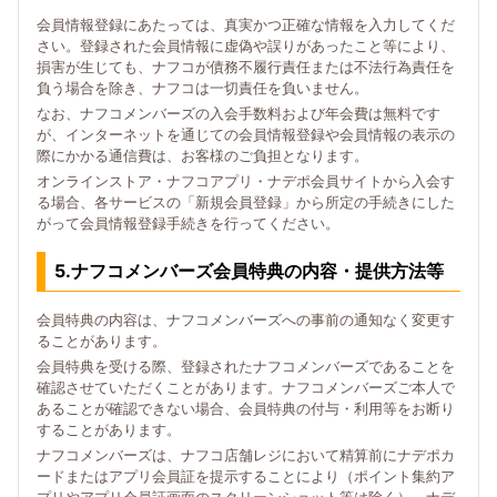
会員情報登録にあたっては、真実かつ正確な情報を入力してくだ
さい。登録された会員情報に虚偽や誤りがあったこと等により、
損害が生じても、ナフコが債務不履行責任または不法行為責任を
負う場合を除き、ナフコは一切責任を負いません。
なお、ナフコメンバーズの入会手数料および年会費は無料です
が、インターネットを通じての会員情報登録や会員情報の表示の
際にかかる通信費は、お客様のご負担となります。
オンラインストア・ナフコアプリ・ナデポ会員サイトから入会す
る場合、各サービスの「新規会員登録」から所定の手続きにした
がって会員情報登録手続きを行ってください。
5.ナフコメンバーズ会員特典の内容・提供方法等
会員特典の内容は、ナフコメンバーズへの事前の通知なく変更す
ることがあります。
会員特典を受ける際、登録されたナフコメンバーズであることを
確認させていただくことがあります。ナフコメンバーズご本人で
あることが確認できない場合、会員特典の付与・利用等をお断り
することがあります。
ナフコメンバーズは、ナフコ店舗レジにおいて精算前にナデポカ
ードまたはアプリ会員証を提示することにより（ポイント集約ア