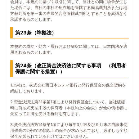
会員は、本規約に基づく取引に関して、当社との間に紛争が生じ
た場合には、当社の本社の所在地を管轄する簡易裁判所または地
方裁判所を第一審の専属的合意管轄裁判所とすることを異議なく
承諾するものとします。
第23条（準拠法）
本規約の成立・効力・履行および解釈に関しては、日本国法が適
用されるものとします。
第24条（改正資金決済法に関する事項 （利用者
保護に関する措置））
1.当社は、株式会社西日本シティ銀行と発行保証金の保全契約を
締結しております。
2.資金決済法第31条第1項により発行保証金について、当社破綻
時に前払式支払手段の保有者（本規約上の会員）が他の債権者に
先立って弁済を受ける権利を有します。
3.資金決済法第14条第1項により毎年3月末及び９月末の当該未使
用残高の2分の1の額以上の保全が求められており、必ずしも全額
保全が図られているわけではございません。