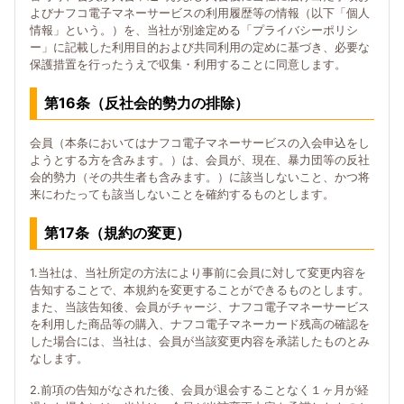
よびナフコ電子マネーサービスの利用履歴等の情報（以下「個人
情報」という。）を、当社が別途定める「プライバシーポリシ
ー」に記載した利用目的および共同利用の定めに基づき、必要な
保護措置を行ったうえで収集・利用することに同意します。
第16条（反社会的勢力の排除）
会員（本条においてはナフコ電子マネーサービスの入会申込をし
ようとする方を含みます。）は、会員が、現在、暴力団等の反社
会的勢力（その共生者も含みます。）に該当しないこと、かつ将
来にわたっても該当しないことを確約するものとします。
第17条（規約の変更）
1.当社は、当社所定の方法により事前に会員に対して変更内容を
告知することで、本規約を変更することができるものとします。
また、当該告知後、会員がチャージ、ナフコ電子マネーサービス
を利用した商品等の購入、ナフコ電子マネーカード残高の確認を
した場合には、当社は、会員が当該変更内容を承諾したものとみ
なします。
2.前項の告知がなされた後、会員が退会することなく１ヶ月が経