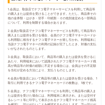
1.会員は、取扱店でナフコ電子マネーサービスを利用して商品等
の購入または提供を受けることができます。ただし、商品券その
他の金券類・はがき・切手・印紙類・その他別途定める一部商品
について、利用を制限する場合があります。
2.会員が取扱店でナフコ電子マネーサービスを利用して商品等の
購入または提供を受ける場合、会員のナフコ電子マネーカードか
ら利用額に相当するナフコ電子マネーが差し引かれ、利用端末に
当該ナフコ電子マネーの利用の記録が完了したとき、対価の支払
いがなされたものとします。
3.会員は、取扱店において、商品等の購入または提供を受けるに
あたり、利用端末において認識されたナフコ電子マネーカード残
高が商品等の対価の総額に不足する場合には、会員はその不足額
を当社が定める方法により、支払うものとします。
4.会員が取扱店において商品等の購入または提供を受ける場合、1
取引に利用できるナフコ電子マネーカードの枚数は、1枚です。
5.会員は、ナフコ電子マネーサービスを利用して商品等の購入ま
たは提供を受けた場合には、利用端末に表示され、または交付す
るレシート等に印字して表示されるナフコ電子マネーカード残高
を確認し、誤りがないことを確認するものとします。万一誤りが