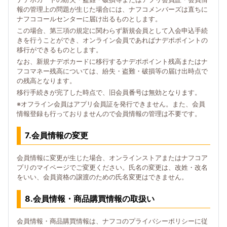
報の管理上の問題が生じた場合には、ナフコメンバーズは直ちに
ナフココールセンターに届け出るものとします。
この場合、第三項の規定に関わらず新規会員として入会申込手続
きを行うことができ、オンライン会員であればナデポポイントの
移行ができるものとします。
なお、新規ナデポカードに移行するナデポポイント残高またはナ
フコマネー残高については、紛失・盗難・破損等の届け出時点で
の残高となります。
移行手続きが完了した時点で、旧会員番号は無効となります。
※オフライン会員はアプリ会員証を発行できません。また、会員
情報登録も行っておりませんので会員情報の管理は不要です。
7.会員情報の変更
会員情報に変更が生じた場合、オンラインストアまたはナフコア
プリのマイページでご変更ください。氏名の変更は、改姓・改名
をいい、会員資格の譲渡のための氏名変更はできません。
8.会員情報・商品購買情報の取扱い
会員情報・商品購買情報は、ナフコのプライバシーポリシーに従