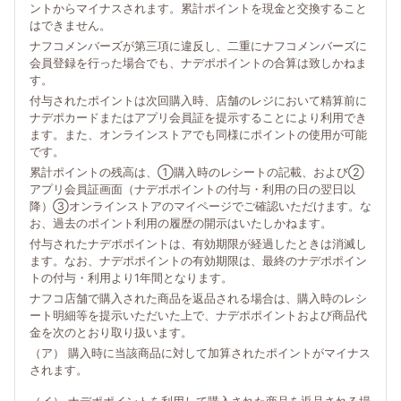
ントからマイナスされます。累計ポイントを現金と交換すること
はできません。
ナフコメンバーズが第三項に違反し、二重にナフコメンバーズに
会員登録を行った場合でも、ナデポポイントの合算は致しかねま
す。
付与されたポイントは次回購入時、店舗のレジにおいて精算前に
ナデポカードまたはアプリ会員証を提示することにより利用でき
ます。また、オンラインストアでも同様にポイントの使用が可能
です。
累計ポイントの残高は、①購入時のレシートの記載、および②
アプリ会員証画面（ナデポポイントの付与・利用の日の翌日以
降）③オンラインストアのマイページでご確認いただけます。な
お、過去のポイント利用の履歴の開示はいたしかねます。
付与されたナデポポイントは、有効期限が経過したときは消滅し
ます。なお、ナデポポイントの有効期限は、最終のナデポポイン
トの付与・利用より1年間となります。
ナフコ店舗で購入された商品を返品される場合は、購入時のレシ
ート明細等を提示いただいた上で、ナデポポイントおよび商品代
金を次のとおり取り扱います。
（ア） 購入時に当該商品に対して加算されたポイントがマイナス
されます。