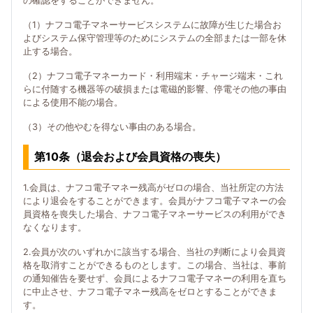
の確認をすることができません。
（1）ナフコ電子マネーサービスシステムに故障が生じた場合お
よびシステム保守管理等のためにシステムの全部または一部を休
止する場合。
（2）ナフコ電子マネーカード・利用端末・チャージ端末・これ
らに付随する機器等の破損または電磁的影響、停電その他の事由
による使用不能の場合。
（3）その他やむを得ない事由のある場合。
第10条（退会および会員資格の喪失）
1.会員は、ナフコ電子マネー残高がゼロの場合、当社所定の方法
により退会をすることができます。会員がナフコ電子マネーの会
員資格を喪失した場合、ナフコ電子マネーサービスの利用ができ
なくなります。
2.会員が次のいずれかに該当する場合、当社の判断により会員資
格を取消すことができるものとします。この場合、当社は、事前
の通知催告を要せず、会員によるナフコ電子マネーの利用を直ち
に中止させ、ナフコ電子マネー残高をゼロとすることができま
す。