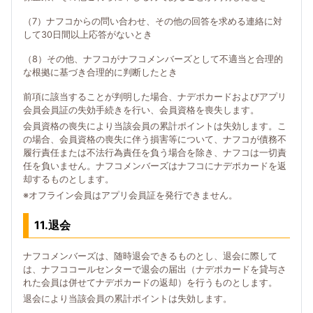
（7）ナフコからの問い合わせ、その他の回答を求める連絡に対
して30日間以上応答がないとき
（8）その他、ナフコがナフコメンバーズとして不適当と合理的
な根拠に基づき合理的に判断したとき
前項に該当することが判明した場合、ナデポカードおよびアプリ
会員会員証の失効手続きを行い、会員資格を喪失します。
会員資格の喪失により当該会員の累計ポイントは失効します。こ
の場合、会員資格の喪失に伴う損害等について、ナフコが債務不
履行責任または不法行為責任を負う場合を除き、ナフコは一切責
任を負いません。ナフコメンバーズはナフコにナデポカードを返
却するものとします。
※オフライン会員はアプリ会員証を発行できません。
11.退会
ナフコメンバーズは、随時退会できるものとし、退会に際して
は、ナフココールセンターで退会の届出（ナデポカードを貸与さ
れた会員は併せてナデポカードの返却）を行うものとします。
退会により当該会員の累計ポイントは失効します。