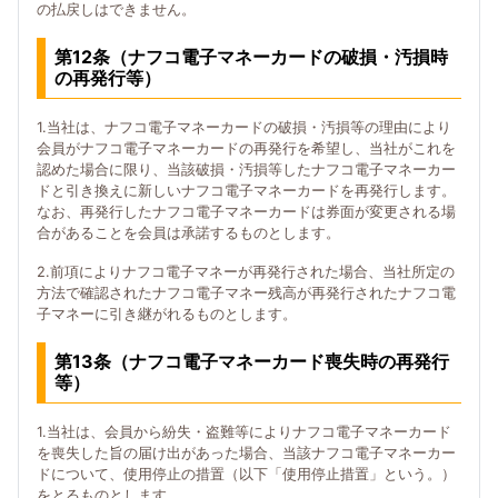
の払戻しはできません。
第12条（ナフコ電子マネーカードの破損・汚損時
の再発行等）
1.当社は、ナフコ電子マネーカードの破損・汚損等の理由により
会員がナフコ電子マネーカードの再発行を希望し、当社がこれを
認めた場合に限り、当該破損・汚損等したナフコ電子マネーカー
ドと引き換えに新しいナフコ電子マネーカードを再発行します。
なお、再発行したナフコ電子マネーカードは券面が変更される場
合があることを会員は承諾するものとします。
2.前項によりナフコ電子マネーが再発行された場合、当社所定の
方法で確認されたナフコ電子マネー残高が再発行されたナフコ電
子マネーに引き継がれるものとします。
第13条（ナフコ電子マネーカード喪失時の再発行
等）
1.当社は、会員から紛失・盗難等によりナフコ電子マネーカード
を喪失した旨の届け出があった場合、当該ナフコ電子マネーカー
ドについて、使用停止の措置（以下「使用停止措置」という。）
をとるものとします。