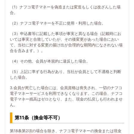
（1）ナフコ電子マネーを偽造または変造もしくは改ざんした場
合。
（2）ナフコ電子マネーを不正に使用・利用した場合。
（3）申込書等に記載した事項が事実と異なる場合（記載時にお
いては事実と合致していたが、その後変更があった場合におい
て、当社に対する変更の届け出が合理的な期間内になされない場
合を含みます。）。
（4）その他、会員が本規約に違反した場合。
（5）上記に準ずる行為があり、当社が会員として不適格と判断
した場合。
3.会員が死亡した場合には、会員資格は喪失され、一切のナフコ
電子マネーサービスを利用できなくなります。この場合、ナフコ
電子マネー残高はゼロとなり、また、現金の払戻しも行われませ
ん。
第11条（換金等不可）
第18条第2項の場合を除き、ナフコ電子マネーの換金または現金