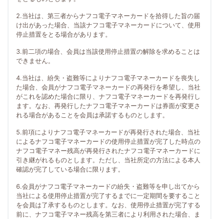
2.当社は、第三者からナフコ電子マネーカードを拾得した旨の届
け出があった場合、当該ナフコ電子マネーカードについて、使用
停止措置をとる場合があります。
3.前二項の場合、会員は当該使用停止措置の解除を求めることは
できません。
4.当社は、紛失・盗難等によりナフコ電子マネーカードを喪失し
た場合、会員がナフコ電子マネーカードの再発行を希望し、当社
がこれを認めた場合に限り、ナフコ電子マネーカードを再発行し
ます。なお、再発行したナフコ電子マネーカードは券面が変更さ
れる場合があることを会員は承諾するものとします。
5.前項によりナフコ電子マネーカードが再発行された場合、当社
によるナフコ電子マネーカードの使用停止措置が完了した時点の
ナフコ電子マネー残高が再発行されたナフコ電子マネーカードに
引き継がれるものとします。ただし、当社所定の方法による本人
確認が完了している場合に限ります。
6.会員がナフコ電子マネーカードの紛失・盗難等を申し出てから
当社による使用停止措置が完了するまでに一定期間を要すること
を会員は了承するものとします。なお、使用停止措置が完了する
前に、ナフコ電子マネー残高を第三者により利用された場合、ま