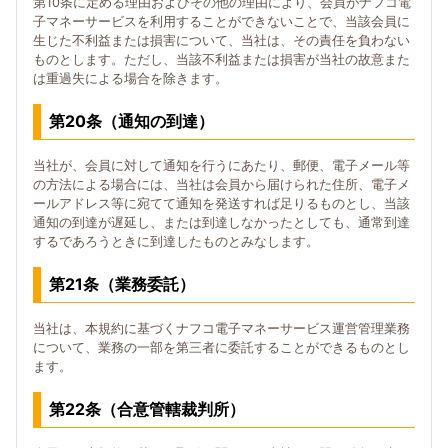
第10条に定める理由およびその他の理由により、会員がナフコ電
子マネーサービスを利用することができないことで、当該会員に
生じた不利益または損害について、当社は、その責任を負わない
ものとします。ただし、当該不利益または損害が当社の故意また
は重過失による場合を除きます。
第20条（通知の到達）
当社が、会員に対して通知を行うにあたり、郵便、電子メール等
の方法による場合には、当社は会員から届けられた住所、電子メ
ールアドレス等に宛てて通知を発送すれば足りるものとし、当該
通知の到達が遅延し、または到達しなかったとしても、通常到達
するであろうときに到達したものとみなします。
第21条（業務委託）
当社は、本規約に基づくナフコ電子マネーサービス運営管理業務
について、業務の一部を第三者に委託することができるものとし
ます。
第22条（合意管轄裁判所）