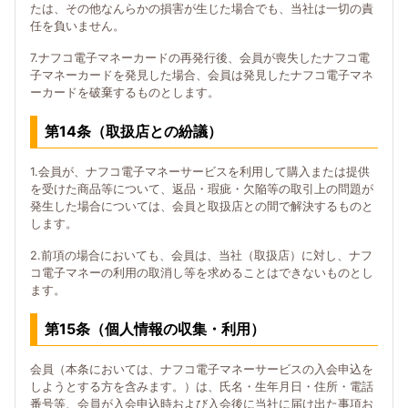
たは、その他なんらかの損害が生じた場合でも、当社は一切の責
任を負いません。
7.ナフコ電子マネーカードの再発行後、会員が喪失したナフコ電
子マネーカードを発見した場合、会員は発見したナフコ電子マネ
ーカードを破棄するものとします。
第14条（取扱店との紛議）
1.会員が、ナフコ電子マネーサービスを利用して購入または提供
を受けた商品等について、返品・瑕疵・欠陥等の取引上の問題が
発生した場合については、会員と取扱店との間で解決するものと
します。
2.前項の場合においても、会員は、当社（取扱店）に対し、ナフ
コ電子マネーの利用の取消し等を求めることはできないものとし
ます。
第15条（個人情報の収集・利用）
会員（本条においては、ナフコ電子マネーサービスの入会申込を
しようとする方を含みます。）は、氏名・生年月日・住所・電話
番号等、会員が入会申込時および入会後に当社に届け出た事項お