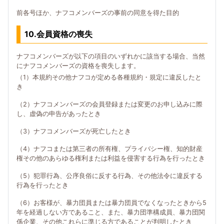
前各号ほか、ナフコメンバーズの事前の同意を得た目的
10.会員資格の喪失
ナフコメンバーズが以下の項目のいずれかに該当する場合、当然
にナフコメンバーズの資格を喪失します。
（1）本規約その他ナフコが定める各種規約・規定に違反したと
き
（2）ナフコメンバーズの会員登録または変更のお申し込みに際
し、虚偽の申告があったとき
（3）ナフコメンバーズが死亡したとき
（4）ナフコまたは第三者の所有権、プライバシー権、知的財産
権その他のあらゆる権利または利益を侵害する行為を行ったとき
（5）犯罪行為、公序良俗に反する行為、その他法令に違反する
行為を行ったとき
（6）お客様が、暴力団員または暴力団員でなくなったときから5
年を経過しない方であること、また、暴力団準構成員、暴力団関
係企業、その他これらに準じる方であることが判明したとき