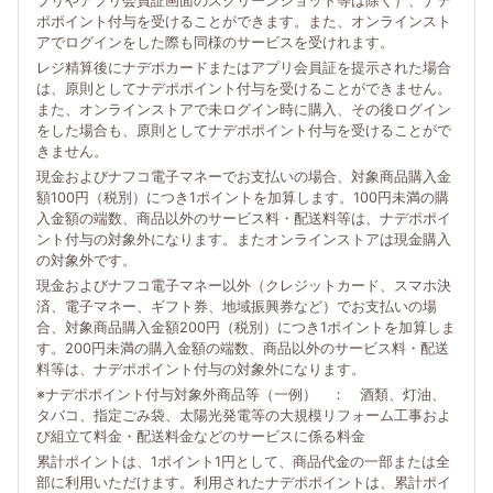
プリやアプリ会員証画面のスクリーンショット等は除く）、ナデ
ポポイント付与を受けることができます。また、オンラインスト
アでログインをした際も同様のサービスを受けれます。
レジ精算後にナデポカードまたはアプリ会員証を提示された場合
は、原則としてナデポポイント付与を受けることができません。
また、オンラインストアで未ログイン時に購入、その後ログイン
をした場合も、原則としてナデポポイント付与を受けることがで
きません。
現金およびナフコ電子マネーでお支払いの場合、対象商品購入金
額100円（税別）につき1ポイントを加算します。100円未満の購
入金額の端数、商品以外のサービス料・配送料等は、ナデポポイ
ント付与の対象外になります。またオンラインストアは現金購入
の対象外です。
現金およびナフコ電子マネー以外（クレジットカード、スマホ決
済、電子マネー、ギフト券、地域振興券など）でお支払いの場
合、対象商品購入金額200円（税別）につき1ポイントを加算しま
す。200円未満の購入金額の端数、商品以外のサービス料・配送
料等は、ナデポポイント付与の対象外になります。
※ナデポポイント付与対象外商品等（一例） ： 酒類、灯油、
タバコ、指定ごみ袋、太陽光発電等の大規模リフォーム工事およ
び組立て料金・配送料金などのサービスに係る料金
累計ポイントは、1ポイント1円として、商品代金の一部または全
部に利用いただけます。利用されたナデポポイントは、累計ポイ