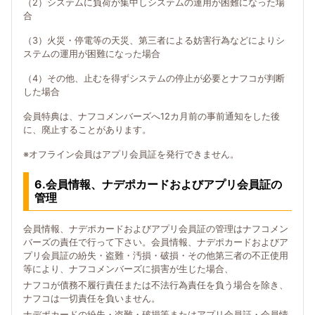
（2）システムに負荷が集中しシステムの運用が困難になった場
合
（3）火災・停電等の天災、第三者による妨害行為などによりシ
ステムの運用が困難になった場合
（4）その他、止むを得ずシステムの停止が必要とナフコが判断
した場合
会員特典は、ナフコメンバーズへ12カ月前の事前通知をした後
に、廃止することがあります。
※オフライン会員はアプリ会員証を発行できません。
6.会員情報、ナデポカードおよびアプリ会員証の
管理
会員情報、ナデポカードおよびアプリ会員証の管理はナフコメン
バーズの責任で行って下さい。会員情報、ナデポカードおよびア
プリ会員証の紛失・盗難・汚損・破損・その他第三者の不正使用
等により、ナフコメンバーズに損害が生じた場合、
ナフコが債務不履行責任または不法行為責任を負う場合を除き、
ナフコは一切責任を負いません。
ナデポカードの紛失・盗難・破損等またはアプリ会員証・会員情