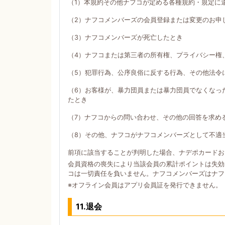
（1）本規約その他ナフコが定める各種規約・規定に
（2）ナフコメンバーズの会員登録または変更のお申
（3）ナフコメンバーズが死亡したとき
（4）ナフコまたは第三者の所有権、プライバシー権
（5）犯罪行為、公序良俗に反する行為、その他法令
（6）お客様が、暴力団員または暴力団員でなくなっ
たとき
（7）ナフコからの問い合わせ、その他の回答を求め
（8）その他、ナフコがナフコメンバーズとして不適
前項に該当することが判明した場合、ナデポカードお
会員資格の喪失により当該会員の累計ポイントは失効
コは一切責任を負いません。ナフコメンバーズはナフ
※オフライン会員はアプリ会員証を発行できません。
11.退会