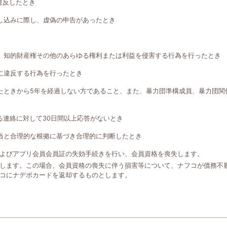
違反したとき
し込みに際し、虚偽の申告があったとき
、知的財産権その他のあらゆる権利または利益を侵害する行為を行ったとき
に違反する行為を行ったとき
たときから5年を経過しない方であること、また、暴力団準構成員、暴力団関
る連絡に対して30日間以上応答がないとき
当と合理的な根拠に基づき合理的に判断したとき
よびアプリ会員会員証の失効手続きを行い、会員資格を喪失します。
します。この場合、会員資格の喪失に伴う損害等について、ナフコが債務不
コにナデポカードを返却するものとします。