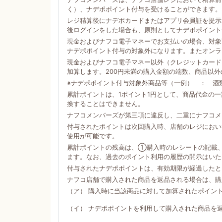
く）、ナデポポイント付与を受けることができます。
レジ精算後にナデポカードまたはアプリ会員証を提示
後ログインをした場合も、原則としてナデポポイント
現金およびナフコ電子マネーでお支払いの場合、対象商
ナデポポイント付与の対象外になります。またオンラ
現金およびナフコ電子マネー以外（クレジットカード
加算します。200円未満の購入金額の端数、商品以
※ナデポポイント付与対象外商品等（一例） ： 酒
累計ポイントは、1ポイント1円として、商品代金の
換することはできません。
ナフコメンバーズが第三項に違反し、二重にナフコメ
付与されたポイントは次回購入時、店舗のレジにおい
使用が可能です。
累計ポイントの残高は、①購入時のレシートの記載
ます。なお、過去のポイント利用の履歴の開示はいた
付与されたナデポポイントは、有効期限が経過したと
ナフコ店舗で購入された商品を返品される場合は、購
（ア） 購入時に当該商品に対して加算されたポイン
（イ） ナデポポイントを利用して購入された商品を