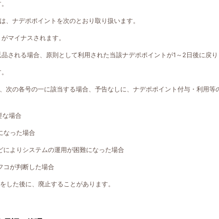
す。
は、ナデポポイントを次のとおり取り扱います。
トがマイナスされます。
返品される場合、原則として利用された当該ナデポポイントが1～2日後に戻り
す。
、次の各号の一に該当する場合、予告なしに、ナデポポイント付与・利用等
要な場合
になった場合
どによりシステムの運用が困難になった場合
フコが判断した場合
知をした後に、廃止することがあります。