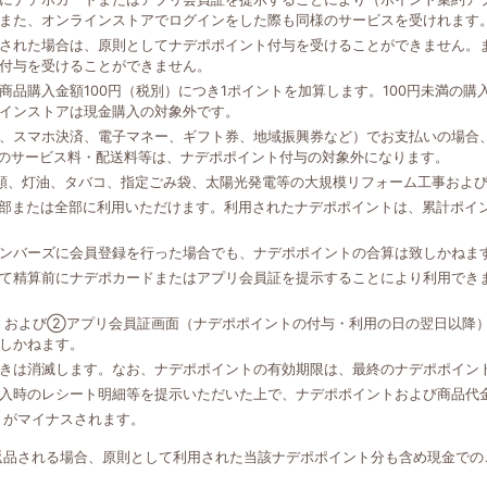
また、オンラインストアでログインをした際も同様のサービスを受けれます
された場合は、原則としてナデポポイント付与を受けることができません。
付与を受けることができません。
品購入金額100円（税別）につき1ポイントを加算します。100円未満の
インストアは現金購入の対象外です。
、スマホ決済、電子マネー、ギフト券、地域振興券など）でお支払いの場合、
外のサービス料・配送料等は、ナデポポイント付与の対象外になります。
類、灯油、タバコ、指定ごみ袋、太陽光発電等の大規模リフォーム工事およ
一部または全部に利用いただけます。利用されたナデポポイントは、累計ポイ
ンバーズに会員登録を行った場合でも、ナデポポイントの合算は致しかねま
て精算前にナデポカードまたはアプリ会員証を提示することにより利用でき
、および②アプリ会員証画面（ナデポポイントの付与・利用の日の翌日以降
しかねます。
きは消滅します。なお、ナデポポイントの有効期限は、最終のナデポポイン
入時のレシート明細等を提示いただいた上で、ナデポポイントおよび商品代
トがマイナスされます。
返品される場合、原則として利用された当該ナデポポイント分も含め現金での