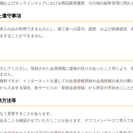
舗およびオンラインストアにおける商品購買履歴、その他の顧客管理に関わ
た遵守事項
本人のみが利用できるものとし、第三者への貸与、譲渡、および担保提供、
をすることができません。
力してください。登録された会員情報に虚偽や誤りがあったこと等により、
ません。
無料ですが、インターネットを通じての会員情報登録や会員情報の表示の際
から入会する場合、各サービスの「新規会員登録」から所定の手続きにした
供方法等
なく変更することがあります。
あることを確認させていただくことがあります。ナフコメンバーズご本人で
にナデポカードまたはアプリ会員証を提示することにより（ポイント集約ア