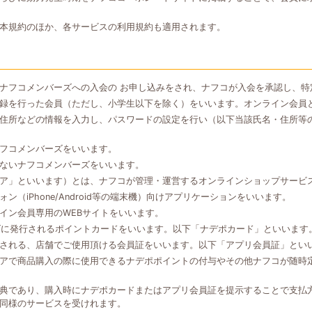
本規約のほか、各サービスの利用規約も適用されます。
ナフコメンバーズへの入会の お申し込みをされ、ナフコが入会を承認し、特
録を行った会員（ただし、小学生以下を除く）をいいます。オンライン会員
住所などの情報を入力し、パスワードの設定を行い（以下当該氏名・住所等
フコメンバーズをいいます。
ないナフコメンバーズをいいます。
ア」といいます）とは、ナフコが管理・運営するオンラインショップサービ
（iPhone/Android等の端末機）向けアプリケーションをいいます。
イン会員専用のWEBサイトをいいます。
ズに発行されるポイントカードをいいます。以下「ナデポカード」といいます
される、店舗でご使用頂ける会員証をいいます。以下「アプリ会員証」とい
アで商品購入の際に使用できるナデポポイントの付与やその他ナフコが随時
典であり、購入時にナデポカードまたはアプリ会員証を提示することで支払
同様のサービスを受けれます。