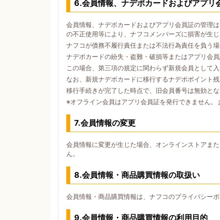
6.会員情報、ナデポカードおよびアプリ
会員情報、ナデポカードおよびアプリ会員証の管理は
の不正使用等により、ナフコメンバーズに損害が生じ
ナフコが債務不履行責任または不法行為責任を負う場
ナデポカードの紛失・盗難・破損等またはアプリ会員
この場合、第三項の規定に関わらず新規会員として入
なお、新規ナデポカードに移行するナデポポイント残
移行手続きが完了した時点で、旧会員番号は無効とな
※オフライン会員はアプリ会員証を発行できません。
7.会員情報の変更
会員情報に変更が生じた場合、オンラインストアまた
ん。
8.会員情報・商品購買情報の取扱い
会員情報・商品購買情報は、ナフコのプライバシーポ
9.会員情報・商品購買情報の利用目的