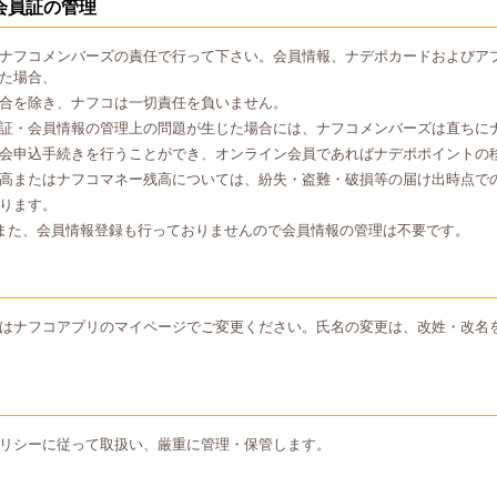
会員証の管理
ナフコメンバーズの責任で行って下さい。会員情報、ナデポカードおよびア
た場合、
合を除き、ナフコは一切責任を負いません。
証・会員情報の管理上の問題が生じた場合には、ナフコメンバーズは直ちに
会申込手続きを行うことができ、オンライン会員であればナデポポイントの
高またはナフコマネー残高については、紛失・盗難・破損等の届け出時点で
ります。
また、会員情報登録も行っておりませんので会員情報の管理は不要です。
はナフコアプリのマイページでご変更ください。氏名の変更は、改姓・改名
リシーに従って取扱い、厳重に管理・保管します。