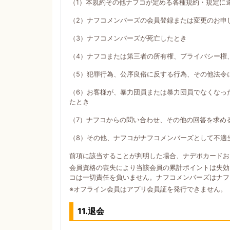
（1）本規約その他ナフコが定める各種規約・規定に
（2）ナフコメンバーズの会員登録または変更のお申
（3）ナフコメンバーズが死亡したとき
（4）ナフコまたは第三者の所有権、プライバシー権
（5）犯罪行為、公序良俗に反する行為、その他法令
（6）お客様が、暴力団員または暴力団員でなくなっ
たとき
（7）ナフコからの問い合わせ、その他の回答を求め
（8）その他、ナフコがナフコメンバーズとして不適
前項に該当することが判明した場合、ナデポカードお
会員資格の喪失により当該会員の累計ポイントは失効
コは一切責任を負いません。ナフコメンバーズはナフ
※オフライン会員はアプリ会員証を発行できません。
11.退会