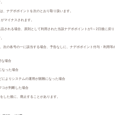
す。
は、ナデポポイントを次のとおり取り扱います。
トがマイナスされます。
返品される場合、原則として利用された当該ナデポポイントが1～2日後に戻り
す。
、次の各号の一に該当する場合、予告なしに、ナデポポイント付与・利用等
要な場合
になった場合
どによりシステムの運用が困難になった場合
フコが判断した場合
知をした後に、廃止することがあります。