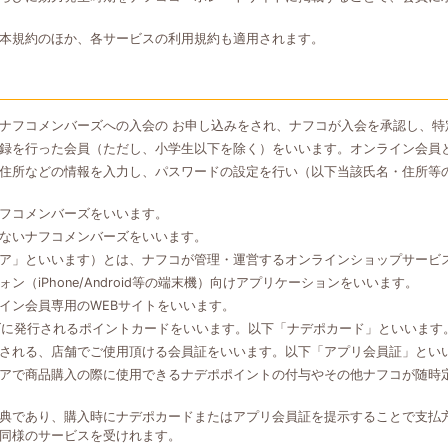
本規約のほか、各サービスの利用規約も適用されます。
ナフコメンバーズへの入会の お申し込みをされ、ナフコが入会を承認し、特
録を行った会員（ただし、小学生以下を除く）をいいます。オンライン会員
住所などの情報を入力し、パスワードの設定を行い（以下当該氏名・住所等
フコメンバーズをいいます。
ないナフコメンバーズをいいます。
ア」といいます）とは、ナフコが管理・運営するオンラインショップサービ
（iPhone/Android等の端末機）向けアプリケーションをいいます。
イン会員専用のWEBサイトをいいます。
ズに発行されるポイントカードをいいます。以下「ナデポカード」といいます
される、店舗でご使用頂ける会員証をいいます。以下「アプリ会員証」とい
アで商品購入の際に使用できるナデポポイントの付与やその他ナフコが随時
典であり、購入時にナデポカードまたはアプリ会員証を提示することで支払
同様のサービスを受けれます。