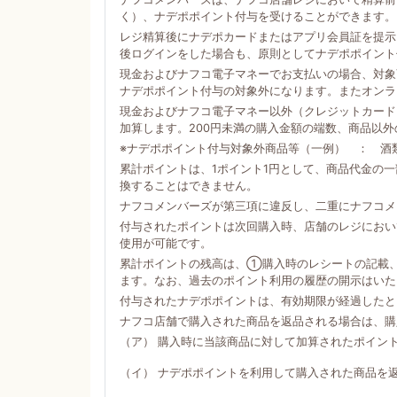
く）、ナデポポイント付与を受けることができます。
レジ精算後にナデポカードまたはアプリ会員証を提示
後ログインをした場合も、原則としてナデポポイント
現金およびナフコ電子マネーでお支払いの場合、対象商
ナデポポイント付与の対象外になります。またオンラ
現金およびナフコ電子マネー以外（クレジットカード
加算します。200円未満の購入金額の端数、商品以
※ナデポポイント付与対象外商品等（一例） ： 酒
累計ポイントは、1ポイント1円として、商品代金の
換することはできません。
ナフコメンバーズが第三項に違反し、二重にナフコメ
付与されたポイントは次回購入時、店舗のレジにおい
使用が可能です。
累計ポイントの残高は、①購入時のレシートの記載
ます。なお、過去のポイント利用の履歴の開示はいた
付与されたナデポポイントは、有効期限が経過したと
ナフコ店舗で購入された商品を返品される場合は、購
（ア） 購入時に当該商品に対して加算されたポイン
（イ） ナデポポイントを利用して購入された商品を