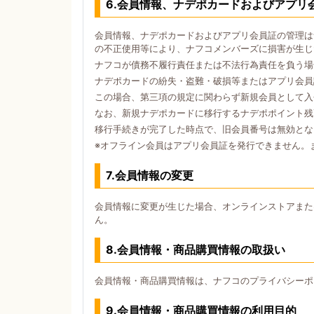
6.会員情報、ナデポカードおよびアプリ
会員情報、ナデポカードおよびアプリ会員証の管理は
の不正使用等により、ナフコメンバーズに損害が生じ
ナフコが債務不履行責任または不法行為責任を負う場
ナデポカードの紛失・盗難・破損等またはアプリ会員
この場合、第三項の規定に関わらず新規会員として入
なお、新規ナデポカードに移行するナデポポイント残
移行手続きが完了した時点で、旧会員番号は無効とな
※オフライン会員はアプリ会員証を発行できません。
7.会員情報の変更
会員情報に変更が生じた場合、オンラインストアまた
ん。
8.会員情報・商品購買情報の取扱い
会員情報・商品購買情報は、ナフコのプライバシーポ
9.会員情報・商品購買情報の利用目的