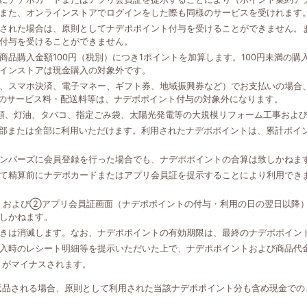
また、オンラインストアでログインをした際も同様のサービスを受けれます
された場合は、原則としてナデポポイント付与を受けることができません。
付与を受けることができません。
品購入金額100円（税別）につき1ポイントを加算します。100円未満の
インストアは現金購入の対象外です。
、スマホ決済、電子マネー、ギフト券、地域振興券など）でお支払いの場合、
外のサービス料・配送料等は、ナデポポイント付与の対象外になります。
類、灯油、タバコ、指定ごみ袋、太陽光発電等の大規模リフォーム工事およ
一部または全部に利用いただけます。利用されたナデポポイントは、累計ポイ
ンバーズに会員登録を行った場合でも、ナデポポイントの合算は致しかねま
て精算前にナデポカードまたはアプリ会員証を提示することにより利用でき
、および②アプリ会員証画面（ナデポポイントの付与・利用の日の翌日以降
しかねます。
きは消滅します。なお、ナデポポイントの有効期限は、最終のナデポポイン
入時のレシート明細等を提示いただいた上で、ナデポポイントおよび商品代
トがマイナスされます。
返品される場合、原則として利用された当該ナデポポイント分も含め現金での