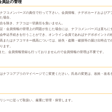
会員証の管理
ナフコメンバーズの責任で行って下さい。会員情報、ナデポカードおよびア
た場合、
合を除き、ナフコは一切責任を負いません。
証・会員情報の管理上の問題が生じた場合には、ナフコメンバーズは直ちに
会申込手続きを行うことができ、オンライン会員であればナデポポイントの
高またはナフコマネー残高については、紛失・盗難・破損等の届け出時点で
ります。
また、会員情報登録も行っておりませんので会員情報の管理は不要です。
はナフコアプリのマイページでご変更ください。氏名の変更は、改姓・改名
リシーに従って取扱い、厳重に管理・保管します。