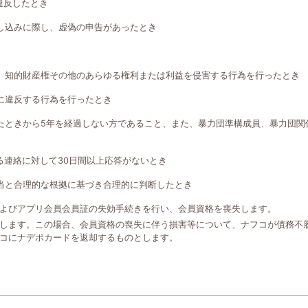
違反したとき
し込みに際し、虚偽の申告があったとき
、知的財産権その他のあらゆる権利または利益を侵害する行為を行ったとき
に違反する行為を行ったとき
たときから5年を経過しない方であること、また、暴力団準構成員、暴力団関
る連絡に対して30日間以上応答がないとき
当と合理的な根拠に基づき合理的に判断したとき
よびアプリ会員会員証の失効手続きを行い、会員資格を喪失します。
します。この場合、会員資格の喪失に伴う損害等について、ナフコが債務不
コにナデポカードを返却するものとします。