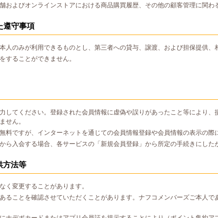
舗およびオンラインストアにおける商品購買履歴、その他の顧客管理に関わ
た遵守事項
本人のみが利用できるものとし、第三者への貸与、譲渡、および担保提供、
をすることができません。
力してください。登録された会員情報に虚偽や誤りがあったこと等により、
ません。
無料ですが、インターネットを通じての会員情報登録や会員情報の表示の際
から入会する場合、各サービスの「新規会員登録」から所定の手続きにした
供方法等
なく変更することがあります。
あることを確認させていただくことがあります。ナフコメンバーズご本人で
にナデポカードまたはアプリ会員証を提示することにより（ポイント集約ア