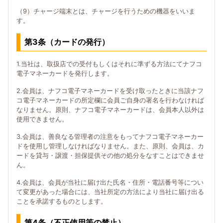
（9）チャージ端末とは、チャージを行うための機器をいいま
す。
第3条（カードの発行）
1.当社は、取扱店での受付もしくはそれに準ずる方法にてナフコ
電子マネーカードを発行します。
2.会員は、ナフコ電子マネーカードを受け取ったときに当該ナフ
コ電子マネーカードの所定欄に会員ご自身の署名を行わなければ
なりません。原則、ナフコ電子マネーカードは、会員本人以外は
使用できません。
3.会員は、善良なる管理者の注意をもってナフコ電子マネーカー
ドを使用し管理しなければなりません。また、原則、会員は、カ
ードを貸与・譲渡・担保提供その他の処分をなすことはできませ
ん。
4.会員は、会員が当社に届け出た氏名・住所・電話番号等につい
て変更があった場合には、当社所定の方法により当社に届け出る
ことを承諾するものとします。
第4条（不正使用等の禁止）