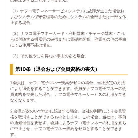
の確認をすることができません。
（1）ナフコ電子マネーサービスシステムに故障が生じた場合お
よびシステム保守管理等のためにシステムの全部または一部を休
止する場合。
（2）ナフコ電子マネーカード・利用端末・チャージ端末・これ
らに付随する機器等の破損または電磁的影響、停電その他の事由
による使用不能の場合。
（3）その他やむを得ない事由のある場合。
第10条（退会および会員資格の喪失）
1.会員は、ナフコ電子マネー残高がゼロの場合、当社所定の方法
により退会をすることができます。会員がナフコ電子マネーの会
員資格を喪失した場合、ナフコ電子マネーサービスの利用ができ
なくなります。
2.会員が次のいずれかに該当する場合、当社の判断により会員資
格を取消すことができるものとします。この場合、当社は、事前
の通知催告を要せず、会員によるナフコ電子マネーの利用を直ち
に中止させ、ナフコ電子マネー残高をゼロとすることができま
す。