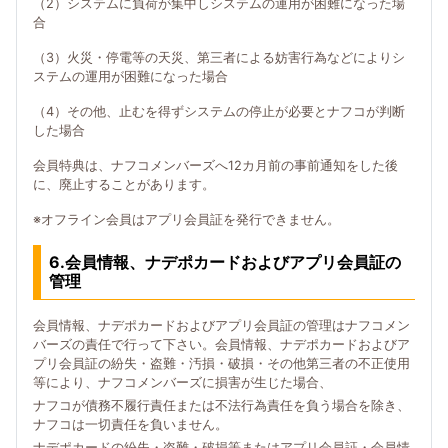
（2）システムに負荷が集中しシステムの運用が困難になった場
合
（3）火災・停電等の天災、第三者による妨害行為などによりシ
ステムの運用が困難になった場合
（4）その他、止むを得ずシステムの停止が必要とナフコが判断
した場合
会員特典は、ナフコメンバーズへ12カ月前の事前通知をした後
に、廃止することがあります。
※オフライン会員はアプリ会員証を発行できません。
6.会員情報、ナデポカードおよびアプリ会員証の
管理
会員情報、ナデポカードおよびアプリ会員証の管理はナフコメン
バーズの責任で行って下さい。会員情報、ナデポカードおよびア
プリ会員証の紛失・盗難・汚損・破損・その他第三者の不正使用
等により、ナフコメンバーズに損害が生じた場合、
ナフコが債務不履行責任または不法行為責任を負う場合を除き、
ナフコは一切責任を負いません。
ナデポカードの紛失・盗難・破損等またはアプリ会員証・会員情