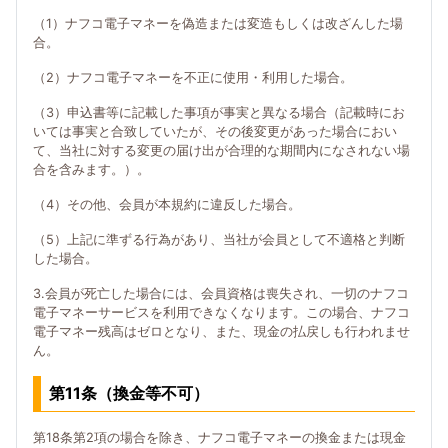
（1）ナフコ電子マネーを偽造または変造もしくは改ざんした場
合。
（2）ナフコ電子マネーを不正に使用・利用した場合。
（3）申込書等に記載した事項が事実と異なる場合（記載時にお
いては事実と合致していたが、その後変更があった場合におい
て、当社に対する変更の届け出が合理的な期間内になされない場
合を含みます。）。
（4）その他、会員が本規約に違反した場合。
（5）上記に準ずる行為があり、当社が会員として不適格と判断
した場合。
3.会員が死亡した場合には、会員資格は喪失され、一切のナフコ
電子マネーサービスを利用できなくなります。この場合、ナフコ
電子マネー残高はゼロとなり、また、現金の払戻しも行われませ
ん。
第11条（換金等不可）
第18条第2項の場合を除き、ナフコ電子マネーの換金または現金