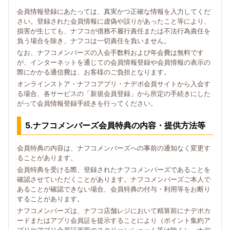
会員情報登録にあたっては、真実かつ正確な情報を入力してくだ
さい。登録された会員情報に虚偽や誤りがあったこと等により、
損害が生じても、ナフコが債務不履行責任または不法行為責任を
負う場合を除き、ナフコは一切責任を負いません。
なお、ナフコメンバーズの入会手数料および年会費は無料です
が、インターネットを通じての会員情報登録や会員情報の表示の
際にかかる通信費は、お客様のご負担となります。
オンラインストア・ナフコアプリ・ナデポ会員サイトから入会す
る場合、各サービスの「新規会員登録」から所定の手続きにした
がって会員情報登録手続きを行ってください。
5.ナフコメンバーズ会員特典の内容・提供方法等
会員特典の内容は、ナフコメンバーズへの事前の通知なく変更す
ることがあります。
会員特典を受ける際、登録されたナフコメンバーズであることを
確認させていただくことがあります。ナフコメンバーズご本人で
あることが確認できない場合、会員特典の付与・利用等をお断り
することがあります。
ナフコメンバーズは、ナフコ店舗レジにおいて精算前にナデポカ
ードまたはアプリ会員証を提示することにより（ポイント集約ア