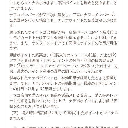
ントからマイナスされます。累計ポイントを現金と交換すること
はできません。
ナフコメンバーズが第三項に違反し、二重にナフコメンバーズに
会員登録を行った場合でも、ナデポポイントの合算は致しかねま
す。
付与されたポイントは次回購入時、店舗のレジにおいて精算前に
ナデポカードまたはアプリ会員証を提示することにより利用でき
ます。また、オンラインストアでも同様にポイントの使用が可能
です。
累計ポイントの残高は、①購入時のレシートの記載、および②
アプリ会員証画面（ナデポポイントの付与・利用の日の翌日以
降）③オンラインストアのマイページでご確認いただけます。な
お、過去のポイント利用の履歴の開示はいたしかねます。
付与されたナデポポイントは、有効期限が経過したときは消滅し
ます。なお、ナデポポイントの有効期限は、最終のナデポポイン
トの付与・利用より1年間となります。
ナフコ店舗で購入された商品を返品される場合は、購入時のレシ
ート明細等を提示いただいた上で、ナデポポイントおよび商品代
金を次のとおり取り扱います。
（ア） 購入時に当該商品に対して加算されたポイントがマイナス
されます。