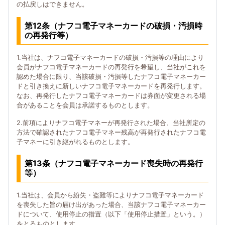
の払戻しはできません。
第12条（ナフコ電子マネーカードの破損・汚損時
の再発行等）
1.当社は、ナフコ電子マネーカードの破損・汚損等の理由により
会員がナフコ電子マネーカードの再発行を希望し、当社がこれを
認めた場合に限り、当該破損・汚損等したナフコ電子マネーカー
ドと引き換えに新しいナフコ電子マネーカードを再発行します。
なお、再発行したナフコ電子マネーカードは券面が変更される場
合があることを会員は承諾するものとします。
2.前項によりナフコ電子マネーが再発行された場合、当社所定の
方法で確認されたナフコ電子マネー残高が再発行されたナフコ電
子マネーに引き継がれるものとします。
第13条（ナフコ電子マネーカード喪失時の再発行
等）
1.当社は、会員から紛失・盗難等によりナフコ電子マネーカード
を喪失した旨の届け出があった場合、当該ナフコ電子マネーカー
ドについて、使用停止の措置（以下「使用停止措置」という。）
をとるものとします。