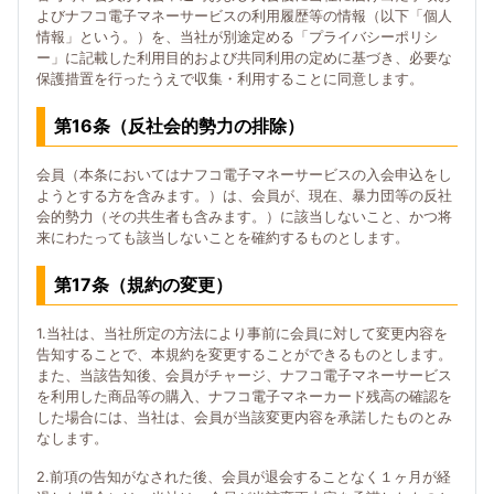
よびナフコ電子マネーサービスの利用履歴等の情報（以下「個人
情報」という。）を、当社が別途定める「プライバシーポリシ
ー」に記載した利用目的および共同利用の定めに基づき、必要な
保護措置を行ったうえで収集・利用することに同意します。
第16条（反社会的勢力の排除）
会員（本条においてはナフコ電子マネーサービスの入会申込をし
ようとする方を含みます。）は、会員が、現在、暴力団等の反社
会的勢力（その共生者も含みます。）に該当しないこと、かつ将
来にわたっても該当しないことを確約するものとします。
第17条（規約の変更）
1.当社は、当社所定の方法により事前に会員に対して変更内容を
告知することで、本規約を変更することができるものとします。
また、当該告知後、会員がチャージ、ナフコ電子マネーサービス
を利用した商品等の購入、ナフコ電子マネーカード残高の確認を
した場合には、当社は、会員が当該変更内容を承諾したものとみ
なします。
2.前項の告知がなされた後、会員が退会することなく１ヶ月が経