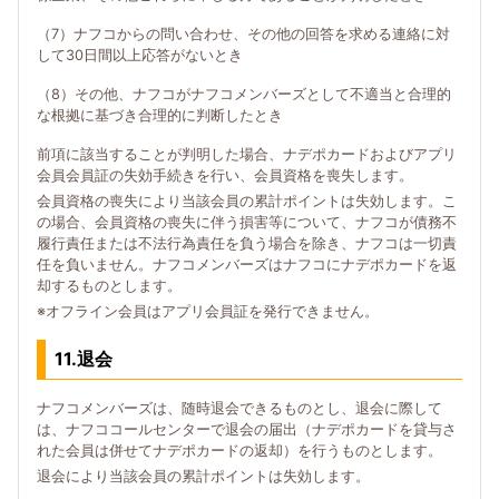
（7）ナフコからの問い合わせ、その他の回答を求める連絡に対
して30日間以上応答がないとき
（8）その他、ナフコがナフコメンバーズとして不適当と合理的
な根拠に基づき合理的に判断したとき
前項に該当することが判明した場合、ナデポカードおよびアプリ
会員会員証の失効手続きを行い、会員資格を喪失します。
会員資格の喪失により当該会員の累計ポイントは失効します。こ
の場合、会員資格の喪失に伴う損害等について、ナフコが債務不
履行責任または不法行為責任を負う場合を除き、ナフコは一切責
任を負いません。ナフコメンバーズはナフコにナデポカードを返
却するものとします。
※オフライン会員はアプリ会員証を発行できません。
11.退会
ナフコメンバーズは、随時退会できるものとし、退会に際して
は、ナフココールセンターで退会の届出（ナデポカードを貸与さ
れた会員は併せてナデポカードの返却）を行うものとします。
退会により当該会員の累計ポイントは失効します。