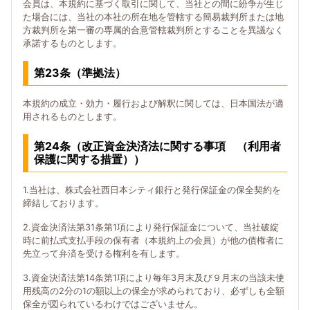
会員は、本規約に基づく取引に関して、当社との間に紛争が生じ
た場合には、当社の本社の所在地を管轄する簡易裁判所または地
方裁判所を第一審の専属的合意管轄裁判所とすることを異議なく
承諾するものとします。
第23条（準拠法）
本規約の成立・効力・履行および解釈に関しては、日本国法が適
用されるものとします。
第24条（改正資金決済法に関する事項 （利用者
保護に関する措置））
1.当社は、株式会社西日本シティ銀行と発行保証金の保全契約を
締結しております。
2.資金決済法第31条第1項により発行保証金について、当社破綻
時に前払式支払手段の保有者（本規約上の会員）が他の債権者に
先立って弁済を受ける権利を有します。
3.資金決済法第14条第1項により毎年3月末及び９月末の当該未使
用残高の2分の1の額以上の保全が求められており、必ずしも全額
保全が図られているわけではございません。