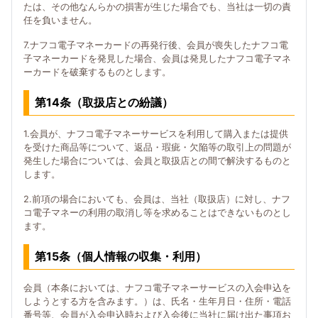
たは、その他なんらかの損害が生じた場合でも、当社は一切の責
任を負いません。
7.ナフコ電子マネーカードの再発行後、会員が喪失したナフコ電
子マネーカードを発見した場合、会員は発見したナフコ電子マネ
ーカードを破棄するものとします。
第14条（取扱店との紛議）
1.会員が、ナフコ電子マネーサービスを利用して購入または提供
を受けた商品等について、返品・瑕疵・欠陥等の取引上の問題が
発生した場合については、会員と取扱店との間で解決するものと
します。
2.前項の場合においても、会員は、当社（取扱店）に対し、ナフ
コ電子マネーの利用の取消し等を求めることはできないものとし
ます。
第15条（個人情報の収集・利用）
会員（本条においては、ナフコ電子マネーサービスの入会申込を
しようとする方を含みます。）は、氏名・生年月日・住所・電話
番号等、会員が入会申込時および入会後に当社に届け出た事項お