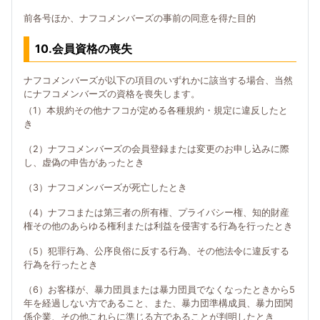
前各号ほか、ナフコメンバーズの事前の同意を得た目的
10.会員資格の喪失
ナフコメンバーズが以下の項目のいずれかに該当する場合、当然
にナフコメンバーズの資格を喪失します。
（1）本規約その他ナフコが定める各種規約・規定に違反したと
き
（2）ナフコメンバーズの会員登録または変更のお申し込みに際
し、虚偽の申告があったとき
（3）ナフコメンバーズが死亡したとき
（4）ナフコまたは第三者の所有権、プライバシー権、知的財産
権その他のあらゆる権利または利益を侵害する行為を行ったとき
（5）犯罪行為、公序良俗に反する行為、その他法令に違反する
行為を行ったとき
（6）お客様が、暴力団員または暴力団員でなくなったときから5
年を経過しない方であること、また、暴力団準構成員、暴力団関
係企業、その他これらに準じる方であることが判明したとき