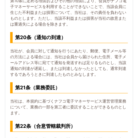
第10条に定める理由およびその他の理由により、会員がナフコ電
子マネーサービスを利用することができないことで、当該会員に
生じた不利益または損害について、当社は、その責任を負わない
ものとします。ただし、当該不利益または損害が当社の故意また
は重過失による場合を除きます。
第20条（通知の到達）
当社が、会員に対して通知を行うにあたり、郵便、電子メール等
の方法による場合には、当社は会員から届けられた住所、電子メ
ールアドレス等に宛てて通知を発送すれば足りるものとし、当該
通知の到達が遅延し、または到達しなかったとしても、通常到達
するであろうときに到達したものとみなします。
第21条（業務委託）
当社は、本規約に基づくナフコ電子マネーサービス運営管理業務
について、業務の一部を第三者に委託することができるものとし
ます。
第22条（合意管轄裁判所）