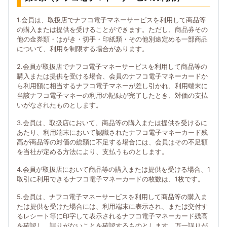
1.会員は、取扱店でナフコ電子マネーサービスを利用して商品等
の購入または提供を受けることができます。ただし、商品券その
他の金券類・はがき・切手・印紙類・その他別途定める一部商品
について、利用を制限する場合があります。
2.会員が取扱店でナフコ電子マネーサービスを利用して商品等の
購入または提供を受ける場合、会員のナフコ電子マネーカードか
ら利用額に相当するナフコ電子マネーが差し引かれ、利用端末に
当該ナフコ電子マネーの利用の記録が完了したとき、対価の支払
いがなされたものとします。
3.会員は、取扱店において、商品等の購入または提供を受けるに
あたり、利用端末において認識されたナフコ電子マネーカード残
高が商品等の対価の総額に不足する場合には、会員はその不足額
を当社が定める方法により、支払うものとします。
4.会員が取扱店において商品等の購入または提供を受ける場合、1
取引に利用できるナフコ電子マネーカードの枚数は、1枚です。
5.会員は、ナフコ電子マネーサービスを利用して商品等の購入ま
たは提供を受けた場合には、利用端末に表示され、または交付す
るレシート等に印字して表示されるナフコ電子マネーカード残高
を確認し、誤りがないことを確認するものとします。万一誤りが