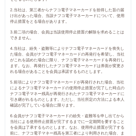
2.当社は、第三者からナフコ電子マネーカードを拾得した旨の届
け出があった場合、当該ナフコ電子マネーカードについて、使用
停止措置をとる場合があります。
3.前二項の場合、会員は当該使用停止措置の解除を求めることは
できません。
4.当社は、紛失・盗難等によりナフコ電子マネーカードを喪失し
た場合、会員がナフコ電子マネーカードの再発行を希望し、当社
がこれを認めた場合に限り、ナフコ電子マネーカードを再発行し
ます。なお、再発行したナフコ電子マネーカードは券面が変更さ
れる場合があることを会員は承諾するものとします。
5.前項によりナフコ電子マネーカードが再発行された場合、当社
によるナフコ電子マネーカードの使用停止措置が完了した時点の
ナフコ電子マネー残高が再発行されたナフコ電子マネーカードに
引き継がれるものとします。ただし、当社所定の方法による本人
確認が完了している場合に限ります。
6.会員がナフコ電子マネーカードの紛失・盗難等を申し出てから
当社による使用停止措置が完了するまでに一定期間を要すること
を会員は了承するものとします。なお、使用停止措置が完了する
前に、ナフコ電子マネー残高を第三者により利用された場合、ま