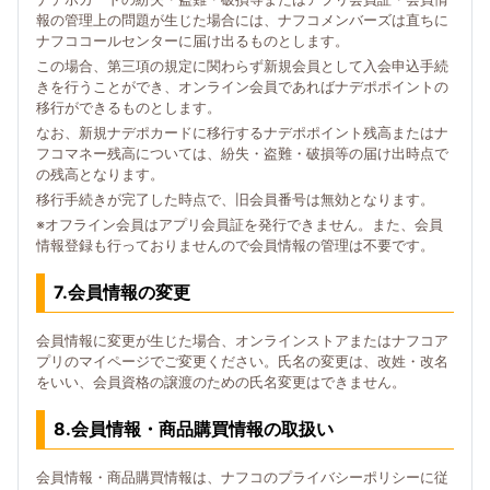
報の管理上の問題が生じた場合には、ナフコメンバーズは直ちに
ナフココールセンターに届け出るものとします。
この場合、第三項の規定に関わらず新規会員として入会申込手続
きを行うことができ、オンライン会員であればナデポポイントの
移行ができるものとします。
なお、新規ナデポカードに移行するナデポポイント残高またはナ
フコマネー残高については、紛失・盗難・破損等の届け出時点で
の残高となります。
移行手続きが完了した時点で、旧会員番号は無効となります。
※オフライン会員はアプリ会員証を発行できません。また、会員
情報登録も行っておりませんので会員情報の管理は不要です。
7.会員情報の変更
会員情報に変更が生じた場合、オンラインストアまたはナフコア
プリのマイページでご変更ください。氏名の変更は、改姓・改名
をいい、会員資格の譲渡のための氏名変更はできません。
8.会員情報・商品購買情報の取扱い
会員情報・商品購買情報は、ナフコのプライバシーポリシーに従