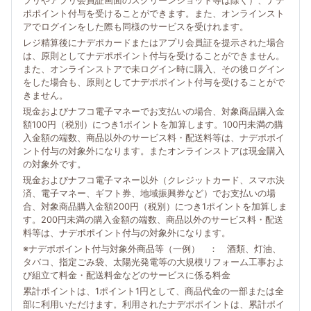
プリやアプリ会員証画面のスクリーンショット等は除く）、ナデ
ポポイント付与を受けることができます。また、オンラインスト
アでログインをした際も同様のサービスを受けれます。
レジ精算後にナデポカードまたはアプリ会員証を提示された場合
は、原則としてナデポポイント付与を受けることができません。
また、オンラインストアで未ログイン時に購入、その後ログイン
をした場合も、原則としてナデポポイント付与を受けることがで
きません。
現金およびナフコ電子マネーでお支払いの場合、対象商品購入金
額100円（税別）につき1ポイントを加算します。100円未満の購
入金額の端数、商品以外のサービス料・配送料等は、ナデポポイ
ント付与の対象外になります。またオンラインストアは現金購入
の対象外です。
現金およびナフコ電子マネー以外（クレジットカード、スマホ決
済、電子マネー、ギフト券、地域振興券など）でお支払いの場
合、対象商品購入金額200円（税別）につき1ポイントを加算しま
す。200円未満の購入金額の端数、商品以外のサービス料・配送
料等は、ナデポポイント付与の対象外になります。
※ナデポポイント付与対象外商品等（一例） ： 酒類、灯油、
タバコ、指定ごみ袋、太陽光発電等の大規模リフォーム工事およ
び組立て料金・配送料金などのサービスに係る料金
累計ポイントは、1ポイント1円として、商品代金の一部または全
部に利用いただけます。利用されたナデポポイントは、累計ポイ