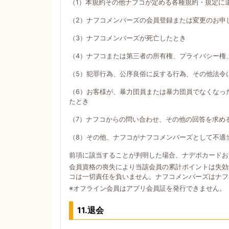
（1）本規約その他ナフコが定める各種規約・規定に
（2）ナフコメンバーズの会員登録または変更のお申
（3）ナフコメンバーズが死亡したとき
（4）ナフコまたは第三者の所有権、プライバシー権
（5）犯罪行為、公序良俗に反する行為、その他法令
（6）お客様が、暴力団員または暴力団員でなくなっ
たとき
（7）ナフコからの問い合わせ、その他の回答を求め
（8）その他、ナフコがナフコメンバーズとして不適
前項に該当することが判明した場合、ナデポカードお
会員資格の喪失により当該会員の累計ポイントは失効
コは一切責任を負いません。ナフコメンバーズはナフ
※オフライン会員はアプリ会員証を発行できません。
11.退会