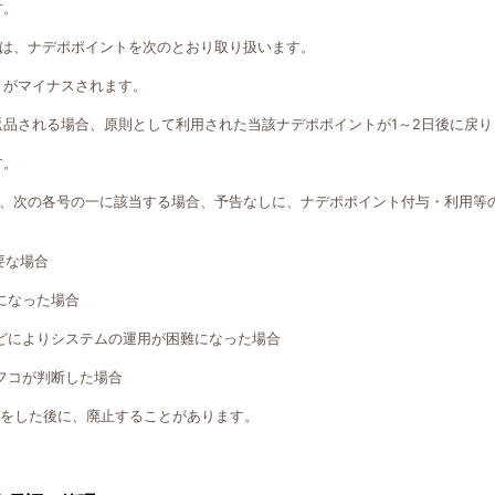
す。
は、ナデポポイントを次のとおり取り扱います。
トがマイナスされます。
返品される場合、原則として利用された当該ナデポポイントが1～2日後に戻り
す。
、次の各号の一に該当する場合、予告なしに、ナデポポイント付与・利用等
要な場合
になった場合
どによりシステムの運用が困難になった場合
フコが判断した場合
知をした後に、廃止することがあります。