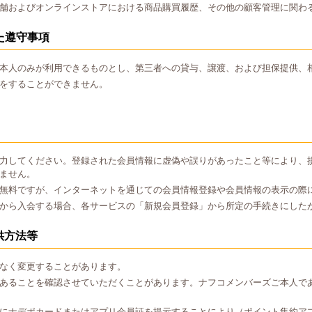
舗およびオンラインストアにおける商品購買履歴、その他の顧客管理に関わ
た遵守事項
本人のみが利用できるものとし、第三者への貸与、譲渡、および担保提供、
をすることができません。
力してください。登録された会員情報に虚偽や誤りがあったこと等により、
ません。
無料ですが、インターネットを通じての会員情報登録や会員情報の表示の際
から入会する場合、各サービスの「新規会員登録」から所定の手続きにした
供方法等
なく変更することがあります。
あることを確認させていただくことがあります。ナフコメンバーズご本人で
にナデポカードまたはアプリ会員証を提示することにより（ポイント集約ア