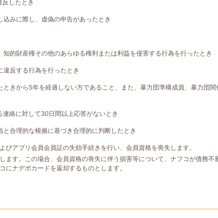
違反したとき
し込みに際し、虚偽の申告があったとき
、知的財産権その他のあらゆる権利または利益を侵害する行為を行ったとき
に違反する行為を行ったとき
たときから5年を経過しない方であること、また、暴力団準構成員、暴力団関
る連絡に対して30日間以上応答がないとき
当と合理的な根拠に基づき合理的に判断したとき
よびアプリ会員会員証の失効手続きを行い、会員資格を喪失します。
します。この場合、会員資格の喪失に伴う損害等について、ナフコが債務不
コにナデポカードを返却するものとします。