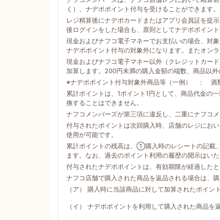
く）、ナデポポイント付与を受けることができます。
レジ精算後にナデポカードまたはアプリ会員証を提示
後ログインをした場合も、原則としてナデポポイント
現金およびナフコ電子マネーでお支払いの場合、対象商
ナデポポイント付与の対象外になります。またオンラ
現金およびナフコ電子マネー以外（クレジットカード
加算します。200円未満の購入金額の端数、商品以
※ナデポポイント付与対象外商品等（一例） ： 酒
累計ポイントは、1ポイント1円として、商品代金の
換することはできません。
ナフコメンバーズが第三項に違反し、二重にナフコメ
付与されたポイントは次回購入時、店舗のレジにおい
使用が可能です。
累計ポイントの残高は、①購入時のレシートの記載
ます。なお、過去のポイント利用の履歴の開示はいた
付与されたナデポポイントは、有効期限が経過したと
ナフコ店舗で購入された商品を返品される場合は、購
（ア） 購入時に当該商品に対して加算されたポイン
（イ） ナデポポイントを利用して購入された商品を