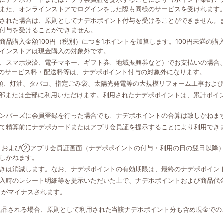
また、オンラインストアでログインをした際も同様のサービスを受けれます
された場合は、原則としてナデポポイント付与を受けることができません。
付与を受けることができません。
品購入金額100円（税別）につき1ポイントを加算します。100円未満の
インストアは現金購入の対象外です。
、スマホ決済、電子マネー、ギフト券、地域振興券など）でお支払いの場合、
外のサービス料・配送料等は、ナデポポイント付与の対象外になります。
類、灯油、タバコ、指定ごみ袋、太陽光発電等の大規模リフォーム工事およ
一部または全部に利用いただけます。利用されたナデポポイントは、累計ポイ
ンバーズに会員登録を行った場合でも、ナデポポイントの合算は致しかねま
て精算前にナデポカードまたはアプリ会員証を提示することにより利用でき
、および②アプリ会員証画面（ナデポポイントの付与・利用の日の翌日以降
しかねます。
きは消滅します。なお、ナデポポイントの有効期限は、最終のナデポポイン
入時のレシート明細等を提示いただいた上で、ナデポポイントおよび商品代
トがマイナスされます。
返品される場合、原則として利用された当該ナデポポイント分も含め現金での