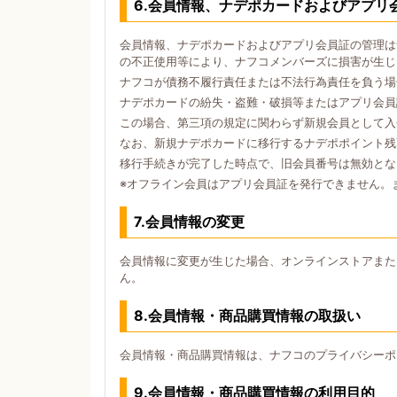
6.会員情報、ナデポカードおよびアプリ
会員情報、ナデポカードおよびアプリ会員証の管理は
の不正使用等により、ナフコメンバーズに損害が生じ
ナフコが債務不履行責任または不法行為責任を負う場
ナデポカードの紛失・盗難・破損等またはアプリ会員
この場合、第三項の規定に関わらず新規会員として入
なお、新規ナデポカードに移行するナデポポイント残
移行手続きが完了した時点で、旧会員番号は無効とな
※オフライン会員はアプリ会員証を発行できません。
7.会員情報の変更
会員情報に変更が生じた場合、オンラインストアまた
ん。
8.会員情報・商品購買情報の取扱い
会員情報・商品購買情報は、ナフコのプライバシーポ
9.会員情報・商品購買情報の利用目的