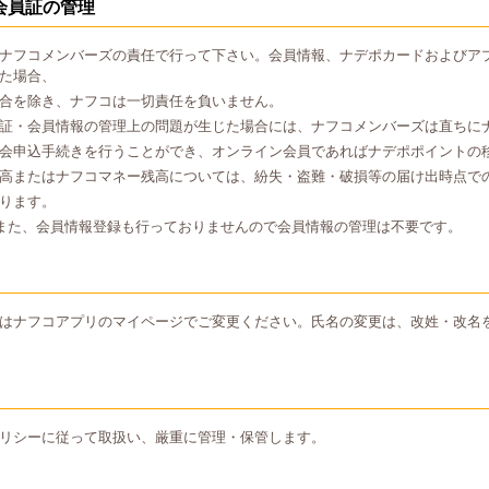
会員証の管理
ナフコメンバーズの責任で行って下さい。会員情報、ナデポカードおよびア
た場合、
合を除き、ナフコは一切責任を負いません。
証・会員情報の管理上の問題が生じた場合には、ナフコメンバーズは直ちに
会申込手続きを行うことができ、オンライン会員であればナデポポイントの
高またはナフコマネー残高については、紛失・盗難・破損等の届け出時点で
ります。
また、会員情報登録も行っておりませんので会員情報の管理は不要です。
はナフコアプリのマイページでご変更ください。氏名の変更は、改姓・改名
リシーに従って取扱い、厳重に管理・保管します。