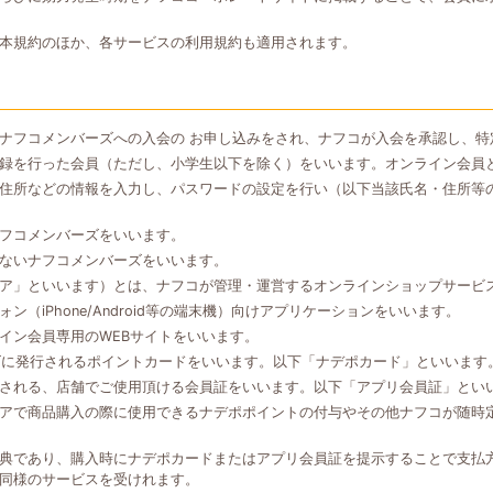
本規約のほか、各サービスの利用規約も適用されます。
ナフコメンバーズへの入会の お申し込みをされ、ナフコが入会を承認し、特
録を行った会員（ただし、小学生以下を除く）をいいます。オンライン会員
住所などの情報を入力し、パスワードの設定を行い（以下当該氏名・住所等
フコメンバーズをいいます。
ないナフコメンバーズをいいます。
ア」といいます）とは、ナフコが管理・運営するオンラインショップサービ
（iPhone/Android等の端末機）向けアプリケーションをいいます。
イン会員専用のWEBサイトをいいます。
ズに発行されるポイントカードをいいます。以下「ナデポカード」といいます
される、店舗でご使用頂ける会員証をいいます。以下「アプリ会員証」とい
アで商品購入の際に使用できるナデポポイントの付与やその他ナフコが随時
典であり、購入時にナデポカードまたはアプリ会員証を提示することで支払
同様のサービスを受けれます。